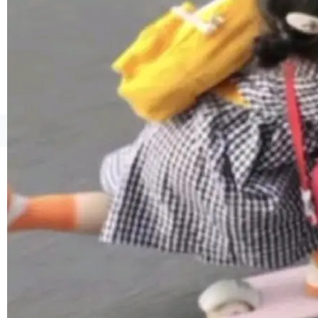
1，U1.5-Lite-Preview 在以下方向上带来了显著
提升： 原生支持4K图像生成； 更精细的局部纹
理、细节与真实世界质感； 更准确的中英文文字
生成与复杂版式组织； 更稳定的图...
©OSCHINA(OSChina.NET)
京ICP备2025119063号