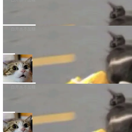
成本降低 30%，精度不变。 FP8 省的不仅是显
先理解你的语境和意图，再把准确的文字直接给
s： 实现了URL.Parse()便捷功能 对浏览器内部
存 KV cache 是推理时最吃显...
到你。从“逐字转写、单点优化”演进为“理解语
PostgreSQL 18/19 新特性深度解读
函数添加了多项边界检查，以避免潜在的越界访
境、兼容场景、一键直出”。 Hy ASR 3.0 previe
问、下溢和溢出。（DiD） 修复了加载和解析内
演讲者分享了一个有趣的实践：面对 PG 18 已
w 不要求标准普通话，方言识别覆盖粤语、吴语
容提供的字体时出现的几个问题 为避免音频加
发布的 Release Notes，他利用 AI 工具（如 Co
白开水不加糖
等 10 大方言片区和 20 余个二级小片区。在开
载、处理和播放过程中可能出现的一系列错误，
pilot）对数千条 commit 日志进行自动分析，先
源评测集中，Hy ASR 3.0 preview 在多语种的
对音频采样频率设定了下限 采样率低于 8kHz
慕尼黑市政府为全职开源项目维护者提
让模型总结出三十余条潜在特性，再逐条要求生
WER（...
供资助
（通常被认为是 "telephone"/"walkie-talkie" 音
成详细解释和代码校验，最终筛选出对用户体感
"在过去大约 10 年的大部分时间里，libexpat 的
质的最低采样率）的音频格式将被拒绝 修复了 C
最强的若干项。对于尚未正式发版的 PG 19，则
维护工作一直与我的日常工作、家务、社交生活
局
SS 圆角虚线样式中可能存在的问题 如果表单中
通过拉取过去一年内（从 PG 18 Beta1 时间点
和休闲娱乐竞争时间。" 这是 libexpat 维护者 S
的图像元素不在同一个子树中，则它们将不再关
至今）的所有 commit，同样交由 AI 分析提炼。
Firefox 153.0.3 发布
ebastian Pipping 写在博客里的话。8 月 4 日，
联 加...
经过人工复核，准确度令人满意。这一方法也为
他宣布了一个新消息：从 2026 年 8 月 1 日起，
Firefox 153.0.3 现已发布，具体更新内容如
社区爱好者提供了高效跟踪新版本的思路。
他可以全职维护 libexpat 了，最长 6 个月。发
下： New Smart Window 包含多项增强功能：
白开水不加糖
工资的是慕尼黑市政府。 libexpat 是一个 C99
<ul> <li>现在建议列表会显示更多结果，方便用
编写的流式 XML 解析器，MIT 许可证。和 libx
Cloudflare Computer 开源：你的 Age
户查找历史记录和切换到已打开的标签页。（<a
nt 需要一台电脑，而不是一个容器
ml2 一样，它是世界上使用最广泛的 XML 解析
href="https://bugzilla.mozilla.org/show_bug.c
Cloudflare 开源了名为 @cloudflare/computer
库之一。你的操作系统、浏览器、无数的基础设
gi?id=2019042">Bug&nbsp;2019042</a>）</l
的 npm 包。项目的核心论点是：容器不适合 Ag
局
施软件，很可能都在用它。而过去十年，维护它
i> <li>现在，助手可以直接使用 Exa 的网络搜索
ent 计算。真正适合的，是 Isolate。 Cloudflare
的人一直在用业余...
结果回答问题，而无需将问题转交给搜索引擎。
OpenAI 公开邮件和聊天记录回应苹果
工程师在这件事上没什么可谦虚的——他们用 W