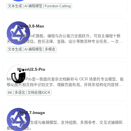
高并发、轻量化任务，适合日常对话、内容创作、基础 RAG、批量
文本生成
AI 编程模型
Function Calling
文案处理等普惠刚需场景。
Qwen3.8-Max
2.4万亿参数MoE旗舰，编程与办公能力全面跃升，可自主编程十数
天交付完整项目。胜任法律、金融、设计等数百种专业任务，一次对
话端到端交付生产级成果。原生视觉理解贯穿规划、执行与验证全流
文本生成
AI 编程模型
多模态
程，支持超长文档与长视频的深度语义解析。长程任务中自主规划与
闭环迭代，持续进化。
MinerU2.5-Pro
MinerU2.5-Pro是一款面向复杂文档解析与 OCR 场景的专业模型，能
够从图片和文档中识别文字、理解页面布局，并将非结构化内容转换
为便于存储、检索和二次处理的结构化结果。
8K
多语言
文档处理/OCR
Wan2.7-Image
万相 2.7 图像生成与编辑模型，支持组图、多图参考、交互式编辑和
最高 2K 输出。