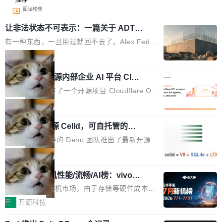
阅读榜单
让非法状态不可表示：一篇关于 ADT
的帖子在 Reddit 火了
有一种东西，一旦用过就回不去了。Alex Fedos
eev 管它叫"软件设计的基石"。 他说的东西不新
局
鲜——代数数据类型（ADT），尤其是和类型
Cloudflare 开源内部企业 AI 平台 Clou
（sum type）。但他说清楚了一件事：这不是类
dflare OS
型系统的学术体操，是日常编码的思维方式。 文
Cloudflare 发布了一个开源项目 Cloudflare O
章从一个简单的例子切入。一个网站的深色主题
S。如果你只看官方博客，你会觉得这是又一
局
设置，如果用布尔值 + 可空字段来表示——bool
个"AI 知识库 + 聊天机器人"——每个大厂都在
ean 表示是否可切换，nullable 的默认模式、浅
Deno 团队开源 Celld，可自托管的分
做，没什么新鲜的。 但 Kenton Varda 在 Twitte
布式 Durable Objects
色方案、深色方案——会产生大量无意义的组
r 上把事情说清楚了： 今天我们发布了 Cloudfla
Ryan Dahl 领导的 Deno 团队推出了最新开源项
合。方案缺了、配置冲突了、全 null 了。要知道
re OS，一个带连接器的聊天机器人，跟其他所
目 Celld，一个能在自己机器上运行 Cloudflare
局
哪些组合有效，作者说，你得靠"文档、校验、或
有科技公司做的一样。只不过，实际上它不一
Workers 和 Durable Objects 的守护进程。 设
者部落知识"。 换个写法。Rust 的 enum，两个
样。这是 Sandstorm.io 的重制版，我十年前的
鲁大师7月新机性能/流畅/AI榜：vivo夺
计思路很直接：每个对象是一个独立的 SQLite
变体：Switchable...
性能、流畅双第一，三星Galaxy Z系列
那个创业公司。不同的是，这次它构建在 Cloudf
数据库，按名称寻址，复制到你自己的 S3 兼容
2026年7月的手机市场，由于存储等硬件成本暴
新折叠缺席
lare Workers 上——我花了九年时间搭建的平台
存储库里。节点之间只通过这个存储库协调——
增，手机厂商的日子也不好过啊，新机速度明显
开
开源科技
——并且深度集成了 AI。这基本上是我十年秘密
没有控制平面，没有共识协议。每个对象自带一
放缓，因此硝烟味淡了许多。新机参数规格除开
计划的顶峰。 十年前，Ken...