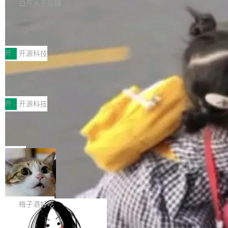
库，并将作为transport接入Mooncake TENT。
白开水不加糖
台 agent...
该通信库针对AI Memory池化场景的数据传输需
CoStrict入选工信部2025人工智能应用
求进行了深度优化，能够实现数据中心内大规模
典型案例
计算节点间多种内存类型的高性能通信。 UCL-
近日，工信部科技司公示《2025人工智能应用典
MPComm将作为一种传输引擎接入Mooncake T
型案例入选名单》，深信服“面向企业研发场景的
开
开源科技
ENT，实现零拷贝传输性能提升30%、非零拷贝
开源 AI 编程平台 CoStrict 应用”凭借卓越的技术
传输性能最高提升5倍。UCL-MPComm底层基
深信服AI算力网关入选工信部人工智能
创新与落地成效成功入选。 全链路私有化部署，
应用典型案例！
于自研UCL-Engine通信引擎，后续腾讯网平将
助力企业AI研发安全落地 当前，越来越多企业已
前不久，工业和信息化部正式发布《2025年人工
持续开源更多基于UCL-Engine的高性能通信组
经开始引入 AI Coding 工具，通过调用公有云模
智能应用典型案例名单》，集中展示人工智能在
开
开源科技
件。 腾讯网平团队在UCL-MPComm中实现了一
型或企业内部部署模型提升研发效率。但随着 AI
各领域的应用成果，覆盖技术底座、行业赋能、
个独立于业务线程的全局通信引擎（Engine），
Coding 从个人辅助工具逐步走向团队级、组织
Jeff Dean 离开 Google：一个时代的结
产品应用、支撑保障、专题等五大方向。深信服
并实...
束，一个实验室的开始
级应用，企业在规模化落地过程中，对安全性、
AI算力网关（AI创新平台）成功入选！ 随着各行
Google 员工编号 20。MapReduce 作者之一。
可控性和代码质量提出了更高要求。 首先是数据
各业的Agent走向规模化建设，算力构成形态逐
Bigtable 作者之一。TensorFlow 的作者之一。
局
安全与合规要求。对于大多数普通研发场景，公
渐丰富，用户关注的重点也在发生变化：不只是
Gemini 的架构师。Google 首席科学家。 Jeff D
有云模型能够满足快速试用和效率提升的需求。
让AI用起来，还要进一步看清混合算力时代下，
🔥 SolonCode v2026.8.4 发布：界面
ean 在 Google 工作了 27 年后，宣布离职。 他
但对于金融、能源、医疗等对数据安全要求较...
字体可调、22 种语言、记忆搜索增强
Token花在哪里、算力是否被充分利用，以及持
不是一个人走。一同离开的还有 Sanjay Ghema
打开终端就能上岗的全中文编码智能体，这一轮
续增长的AI成本该如何优化。 深信服AI算力网关
wat（Google 员工编号 23，Jeff Dean 二十多
把「看得清、用母语、记得住」三件事一次补
梅子酒好吃
正是围绕这些实际问题，从Token治理和成本治
年的编程搭档，MapReduce 和 Bigtable 的共同
齐。 SolonCode 是什么 SolonCode 是杭州无
理两个方面，让用户的每一份算力都看得清、管
作者）、Quoc Le（Google 大脑核心成员，Se
让“代码语义理解”深度释放AI Coding
耳科技研发的企业级终端编码智能体——一位全