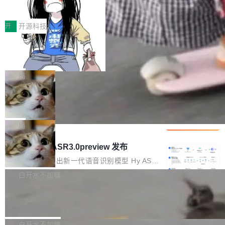
得住、用得稳、省得下、更安全！ 一、从现在开
价值潜能：华为云码道（CodeArts）
q2Seq 和 DocAI 的共同发明人）以及 Oriol Vin
中文驱动的数字员工，自主理解需求、规划步
一、代码仓深度理解技术的作用与价值 在软件工
始，Token使用一目...
代码仓技术解析
yals（Gemini 联合负责人，AlphaSta...
骤、编写代码。不挑模型、不挑平台，curl 一行
程实践中，代码仓是企业核心知识资产的主要载
开
开源科技
装完即用。 开源地址：Gitee · GitCode · GitHu
体。企业级代码仓库通常包含数十万乃至数百万
b 安装 支持 Java 8+（8~26）、macOS / Linu
一条“删库”命令跑 17 小时，算法工程
个文件，其规模远超单次模型调用可承载的上下
师删光 89TB 数据只为干私活
x / Windows / Harmony PC。 # macOS / Linu
文窗口。随着项目规模的持续扩张与代码历史的
最高人民检察院8月4日公布了一起案件：北京一
x / Harmony PC curl -fsSL https://solon.noea
不断累积，代码仓中的模块关系、接口契约、业
名90后算法工程师王某，为了给自己接的私活腾
局
r.org/solon...
务逻辑等关键信息往往分散于数十乃至数百个文
服务器空间，删光了公司AI游戏部门的全部核心
件之中，形成高度复杂的知识关联网络。传统的
Cloudflare 分享推理优化实践：KV ca
数据。 王某2024年1月入职东城区某科技公司AI
che 量化 + 权重压缩，吞吐量提升 4
代码检索手段（如关键词匹配、目录遍历）仅能
短剧部门，有互联网大厂背景。在公司内部架构
Kimi 和 GLM 是当前最强的大模型系列之一，但
1%，成本降 30%
在语法层面完成文本定位，难以触及代码的语义
调整期间，部门三次通知全员将数据从A集群迁
它们有一个共同的问题：太吃显存了。月之暗面
局
内涵与结构关联，导致开发者使用代码智能体在
移到B集群，王某都回复了"收到"。 他没有迁移
的 Kimi K 系列和智谱的 GLM 都是长上下文、M
理解大规模代码仓时面临显著"代码仓理解"瓶
腾讯混元 Hy ASR3.0preview 发布
数据。2024年9月3日下午4点，他使用此前登录
oE 架构的大模型，好用到让人上瘾，但 GPU 显
颈。 代码仓深度理解服务（以下简称" CodeBas
的账号密码进入A集群，输入了一条被程序员圈
存永远不够用。 Cloudflare 的 Workers AI 团队
腾讯混元正式推出新一代语音识别模型 Hy ASR
e深度理解服务"）是华为云码道（CodeA...
称为"删库跑路"的命令——最高管理员权限、无
一直在跑这些模型的推理。他们在官方博客上发
3.0preview。基于最新一代大语言模型 Hy3 的
白开水不加糖
需确认、强制递归删除。17个小时后，运维人员
了一篇技术文章，详细拆解了三种让大模型在 G
语言理解能力，以及融合了高精度语音识别与深
发现异常并中止进程时，89TB数据已经没了。
Pale Moon 34.3.2 发布，苍月浏览器
PU 上跑得更省、更快的技术手段——KV cache
度语义理解能力，实现了语音识别能力的全面升
删掉的是AI游戏部门的全部开发文件，包括公司
量化、模型权重压缩、以及共享 KV cache 的完
级。 根据介绍，Hy ASR3.0preview 目标在于：
Pale Moon 34.3.2 现已发布，这是一个安全更
自研的多个文生3D和...
整性保护。效果是：吞吐量提升 41%，每 token
让语音识别不再只是听清，而是真正听懂。通过
新和少量网页兼容性修复版本。 Changes/fixe
白开水不加糖