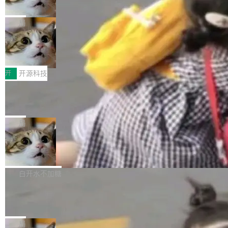
诉讼，称“Apple is getting this wron
（<a href="https://bugzilla.mozilla.org/show_
orkers 跑了十年 Isolate。用 CEO Matthew Pri
上个月，苹果一纸诉状把 OpenAI 告上法庭，指
g”
bug.cgi?id=204...
nce 的话说：「我们一生都在用 Isolate 运行代
控其挖角苹果前员工并窃取商业秘密。苹果的诉
局
码，而 AI Agent 不需要容器，它们需要的是 Iso
状把 OpenAI 描述成一个系统性地从前东家挖
late。」 容器为什么不合适 容器的问题在于启动
HUAWEI MatePad Edge上架WorkBu
人、套取机密信息的对手。 OpenAI 没发律师
ddy鸿蒙PC版，说话就能干活的AI办公
和销毁都太重了。一个 Agent 要执行的任务可能
函，也没选择庭外沉默。它在官网贴了一篇博
全能AI工作台WorkBuddy鸿蒙PC版上架HUAWE
搭子
只需要几毫秒的 CPU 时间，但容器从冷启动到
文，标题只有六个字：Apple is getting this wro
I MatePad Edge应用市场，直接下载即可使
开
开源科技
就绪要花数秒。如果未来有十...
ng。 然后，它把邮件往来和 iMessage 聊天记
用，与鸿蒙电脑上的体验一致。值得一提的是，
FFmpeg 9.0 发布：代号“Lei”，以此纪
录全贴了出来。 他发错人了 苹果外部律师 Gabr
这是目前市面上唯一支持平板接入WorkBuddy P
念中国开发者雷霄骅
iel Gross 来自 Weil 律所，2 月 23 日下午 5:53
C版的产品，搭载“人机双写”重磅功能——你写
全球知名开源多媒体框架 FFmpeg 今天正式发
给 OpenAI 总法律顾问 Che Chang 发了封邮
你的，AI写AI的，同屏协作互不干扰。一句话让
布了 9.0 版本。这个版本除了带来新一代音视频
局
件，附了一封长信，要求 OpenAI 配合调查前苹
AI帮你干活，现在开启全新体验！ 温馨提示：
处理能力和硬件加速支持之外，还有一个特殊之
果员工带走机密信...
亚马逊成本失控：AI 写代码烧掉 1215
体验WorkBuddy鸿蒙PC版前，请将 HUAWEI M
处：FFmpeg 9.0 的代号是“Lei”。 这个名字，
万元，超预算 860%
atePad Edge 升级至 HarmonyOS 6.1.0.135S
来自中国开发者雷霄骅（Lei Xiaohua）。 对于
外媒近日曝光了亚马逊的多份内部报告显示，AI
P9 patch03及以上版本。 *升级路径：设置 > 搜
很多中国音视频开发者而言，这个名字并不陌
导致公司在多个项目上超支。《金融时报》报道
白开水不加糖
索“软件更新” > 检查更新，即可搜索新版本，下
生。十年前，他通过大量中文技术文章、源码分
称，仅一个项目的成本超支就高达 180 万美元
载安装完成升级即可。 没有...
析和开源示例，让一代开发者第一次真正理解 F
Hugging Face CEO 发声：中国正在开
（约合人民币 1215 万元）。 具体来说，一名工
源模型上碾压我们
Fmpeg，也成为很多人进入音视频开发领域的
程师借助 Anthropic 旗下 Claude Sonnet 模型
"他们正在开源模型上碾压我们。" Hugging Fac
“启蒙老师”。 而今年，恰好是雷霄骅离世十周
编写程序，目标是完成电商平台作者信息与商品
e CEO Clément Delangue 在 CNBC 的采访里
局