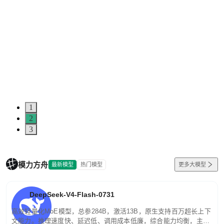
1
2
3
模力方舟
最新模型
热门模型
更多大模型
DeepSeek-V4-Flash-0731
高效轻量化MoE模型，总参284B，激活13B，原生支持百万超长上下
文能力。推理速度快、延迟低、调用成本低廉，综合能力均衡，主打