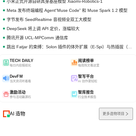
小米正式开源自研具身基座模型 Xiaomi-Robotics-1
Meta 发布终端编程 Agent“Muse Code” 和 Muse Spark 1.2 模型
字节发布 SeedRealtime 音视频全双工大模型
DeepSeek 将上调 API 定价，涨幅较大
腾讯开源 UCL-MPComm 通信库
跳出 Fatjar 的束缚：Solon 插件的体外扩展（E-Spi）与热插拔（H-Spi）
TECH DAILY
阅读榜单
每日内容报纸化
每周热文看这里
DevFM
智写平台
当天资讯听着看
AI 创作更轻松
激励活动
智库报告
参与活动赢源石
行业技术报告
AI 造物
更多造物项目