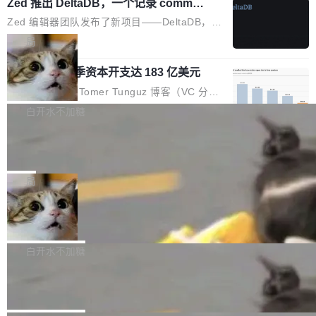
个小型数据库，应用天然按分片构建，单个数据
Zed 推出 DeltaDB，一个记录 commit
高价的三星折叠（三星Galaxy Z Fold8 Ultra / Z
之间所有操作的版本控制系统
库的竞争和爆炸半径问题在设计层面就被消除
Fold8 / Z Flip8）外，其余要么是中低端机器，
Zed 编辑器团队发布了新项目——DeltaDB，一
了。 闲置的 cell 会休眠到几乎不占资源。当 cel
例如iQOO Z11i、REDMI Note 17、REDMI No
个在 git commit 之间记录每一次编辑操作的版
局
l 迁移或唤醒时，新宿主从 S3 恢复 SQLite 数据
te 17 Pro、OPPO K15，要么是vivo X300 E这
本控制系统。目前处于 Early Access 阶段。 De
库继续执行。存储库是持久化的唯一真相...
样的次旗舰。 Galaxy Z Fold8 Ultra / Z Fold8 /
SpaceXAI 单季资本开支达 183 亿美元
ltaDB 的核心思路直接写在 landing page 最显
Z Flip8三款折叠屏新机均在7月22日发布，且全
眼的位置：「Software is made between com
根据风险投资人Tomer Tunguz 博客（VC 分
部搭载骁龙8 Elite Gen5 for Galaxy，它们本该
mits」——软件是在 commit 之间写出来的。git
析）披露的最新分析与第二季度业绩报告，Spac
白开水不加糖
是7月性...
只记录了你提交的最终状态，但真正的工作过程
eXAI在上个季度的总资本支出飙升至183.7亿美
——打字、删改、试错、agent 对话——都在 co
Meta 发布终端编程 Agent“Muse Cod
元。其中，绝大部分资金被直接用于 AI 领域，
e” 和 Muse Spark 1.2 模型
mmit 之间的空隙里丢失了。 DeltaDB 要做的就
金额高达158.3亿美元，这一单项投入已经逼近
Meta 今天发布了两款 AI 产品：Muse Code，
是把这段空隙补上。 回退到任何一次编辑：Delt
微软同期总资本开支的四成。 与亚马逊、Alpha
一个在终端里运行的编程 agent；Muse Spark
局
aDB 捕获 commit 之间的每一次操作，...
bet、微软以及 Meta 等传统科技巨头相比，Spa
1.2，驱动这个 agent 的新模型。一句话概括：
ceXAI的资金消耗速度尤为引人瞩目。然而，支
美团开源 LoHoSearch，用知识图谱校
你可以用 curl -fsSL https://dev.meta.ai/install.
准 AI 能力认知
撑庞大支出的资金来源却呈现出截然不同的面
sh | bash 安装一个能在大项目里自动规划、写
机器出题的前提，是让机器拥有全局视野。整个
貌。数据显示，微软和 Meta 主要依托充沛的经
代码、验证结果的 AI 终端工具。 据介绍，Muse
构建流程可以分为四个环节：建图 → 控制难度
白开水不加糖
营现金流来覆盖资本开支，其资本支出覆盖率分
Code 是 Meta 的编程 agent 产品。它和市场上
→ 质量把关 → 数据概览。
别达到155% 和106%;而SpaceXAI的经营现金
腾讯开源 UCL-MPComm 通信库
已有的终端编程 agent 在设计理念上有几个明显
流仅能覆盖资本开支的12...
的差异点。 异步后台 agent：Muse Code 有一
腾讯网平团队宣布开源了 UCL-MPComm 通信
个主 agent 循环，外加一组后台 agent。这些后