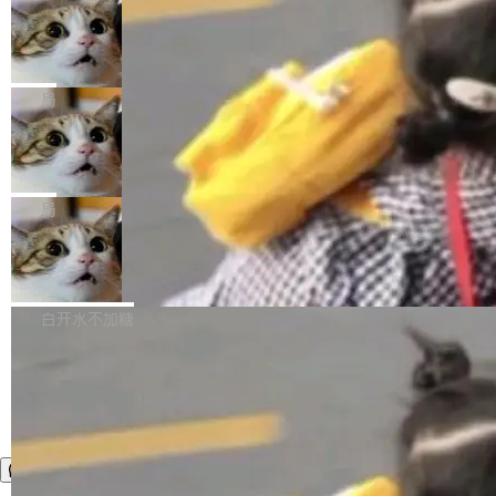
年。FFmpeg 社区最终选择用一个大版本的名
列表的数据匹配 —— 一项常规的数据处理任
没有拐弯抹角。他说中国正在赢得 AI 竞赛，而
字，留下了这份纪念。 雷霄骅曾是中国传媒大学
务，最终却产生了 180 万美元的账单，实际支出
当 AI agent 把源码变成了最好的扩展系
且按目前的速度，中国 AI 工具预计在今年底或
数字电视技术方向的博士生，长期从事视频、音
统，开发者工具必须开源
超出原定预算 860%。 更令人意外的是，该项目
2027 年就能追上美国前沿实验室的水平。 Dela
五年前，David Crawshaw 问过很多软件工程师
频技...
最终并未成功落地，而高额算力消耗持续运行长
ngue 把原因归结为一件事：开放协作。中国的
一个问题：你写过什么给自己用的程序？答案几
局
达 5 个月，公司直到财务对账时才察觉异常。这
AI 开发者在一个共享和协作的生态里加速迭代，
乎都是没有。工程师们整天用别人写的程序写程
意味着一个无人看管的 AI 程序，在近半年时间
而美国模型厂商在"闭门造车"。他的原话是 "buil
DeepSeek Harness 宣布内测邀请，全
序给别人用。偶尔有人自己写个博客系统、智能
里日夜不停地"烧钱"。 复盘显示，...
网最大规模开源 Agent 路演现场诞生
ding in silos"——各自为战，互不通气。 这个判
家居控制、家庭实验室，都算稀奇事。 Crawsh
一条内测招募帖，发出去的时候大概没人想到它
断从他嘴里说出来分量不同。Hugging Face 是
aw 是 Shelley 的作者，一个开源 AI coding age
会变成一场开源 Agent 生态的路演。 8月1日，
局
全球最大的开源 AI 平台，上面跑着上百万个模
nt。他最近在博客上写了一篇文章，核心论点很
DeepSeek Harness 团队负责人崔添翼（tiany
型。谁在开源赛道上领先，...
简单：开发者工具必须开源。 理由不是传统的自
商汤 SenseNova U1.5-Lite-Preview
i）在 X 上发帖： 「如果你是 Agent Harness 相
开源
由软件情怀，而是一个跟 AI agent 直接相关的
关开源项目的开发者，希望参加 DeepSeek Har
商汤科技宣布面向社区开源轻量级统一多模态模
技术判断。 两行 prompt 就能个性化任何软件 C
ness 的内测，可以回复或私信联系我。请附上
型的预览版本 SenseNova U1.5-Lite-Preview。
白开水不加糖
rawshaw 给出了两个 prompt。 第一个： "下载
GitHub id 以及开源代表作。」 DeepSeek 曾在
公告称，SenseNova U1.5-Lite-Preview并非简
某个软件的源码，在本地构建。修改 agent ...
官方招聘信息中写过一条简洁有力的公式：Mod
单的模型规模升级，而是基于 SenseNova U1
el + Harness = Agent。模型负责理解和推理，
的一次系统性迭代，不仅在同一架构中贯通视觉
Harness 负责把能力落到真实环境中——调用工
理解、推理、生成与编辑，还仅以 8B-MoT 的轻
具、读写文件、管理上下文、处理错误、完成闭
量大小，将能力推进到4K、更精细的真实质感、
环。崔添翼招人的标...
更复杂的视觉控制和可持续迭代编辑。 相比 U