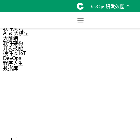
DevOps研发效能
综合
开源资讯
软件资讯
AI & 大模型
大前端
软件架构
开发技能
硬件 & IoT
DevOps
程序人生
数据库
1