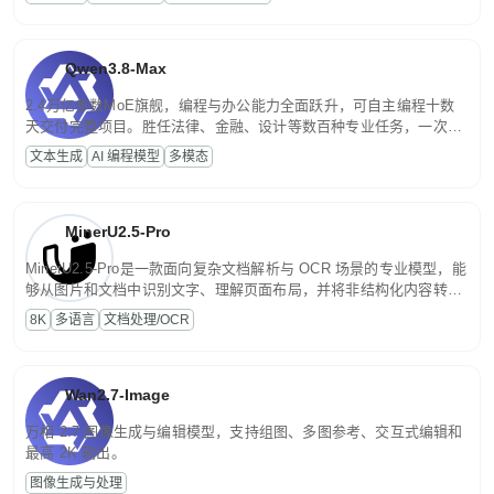
文案处理等普惠刚需场景。
Qwen3.8-Max
2.4万亿参数MoE旗舰，编程与办公能力全面跃升，可自主编程十数
天交付完整项目。胜任法律、金融、设计等数百种专业任务，一次对
话端到端交付生产级成果。原生视觉理解贯穿规划、执行与验证全流
文本生成
AI 编程模型
多模态
程，支持超长文档与长视频的深度语义解析。长程任务中自主规划与
闭环迭代，持续进化。
MinerU2.5-Pro
MinerU2.5-Pro是一款面向复杂文档解析与 OCR 场景的专业模型，能
够从图片和文档中识别文字、理解页面布局，并将非结构化内容转换
为便于存储、检索和二次处理的结构化结果。
8K
多语言
文档处理/OCR
Wan2.7-Image
万相 2.7 图像生成与编辑模型，支持组图、多图参考、交互式编辑和
最高 2K 输出。
图像生成与处理