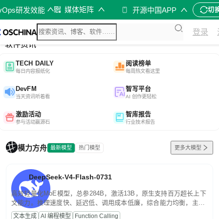
媒体矩阵
evOps研发效能
开源中国APP
切
综合
登录
开源资讯
软件资讯
TECH DAILY
阅读榜单
每日内容报纸化
每周热文看这里
DevFM
智写平台
当天资讯听着看
AI 创作更轻松
激励活动
智库报告
参与活动赢源石
行业技术报告
模力方舟
最新模型
热门模型
更多大模型
DeepSeek-V4-Flash-0731
高效轻量化MoE模型，总参284B，激活13B，原生支持百万超长上下
文能力。推理速度快、延迟低、调用成本低廉，综合能力均衡，主打
高并发、轻量化任务，适合日常对话、内容创作、基础 RAG、批量
文本生成
AI 编程模型
Function Calling