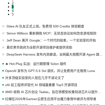
2
3
4
5
Gitee AI 队友正式上线，免费领 500 Credits 体验额度
Simon Willison 重新拥抱 MCP：无状态协议如何改变游戏规则
Jeff Dean 离开 Google：一个时代的结束，一个实验室的开始
慕尼黑市政府为全职开源项目维护者提供资助
DeepSeek Harness 宣布内测邀请，全网最大规模开源 Agent 路演现场诞生
🔥 Hot-Plug 实战：运行期管理 Solon 插件
OpenAI 宣布为 GPT-5.6 Sol 调优，并让免费用户无限用 Luna
许多顶级实验室的人现在几乎不读论文了
xAI 前工程师评现代 AI 领域最重要 Top3 开源项目
AMD 收购 AI 芯片创企 Taalas，旨在将模型权重刻进芯片以提升推理性能
红帽在2026年Gartner云原生应用平台魔力象限中被评为领导者