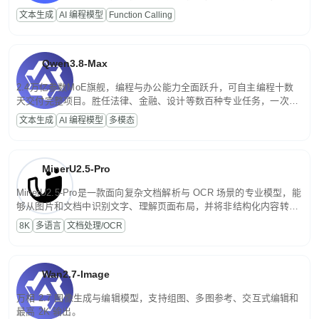
高并发、轻量化任务，适合日常对话、内容创作、基础 RAG、批量
文本生成
AI 编程模型
Function Calling
文案处理等普惠刚需场景。
Qwen3.8-Max
2.4万亿参数MoE旗舰，编程与办公能力全面跃升，可自主编程十数
天交付完整项目。胜任法律、金融、设计等数百种专业任务，一次对
话端到端交付生产级成果。原生视觉理解贯穿规划、执行与验证全流
文本生成
AI 编程模型
多模态
程，支持超长文档与长视频的深度语义解析。长程任务中自主规划与
闭环迭代，持续进化。
MinerU2.5-Pro
MinerU2.5-Pro是一款面向复杂文档解析与 OCR 场景的专业模型，能
够从图片和文档中识别文字、理解页面布局，并将非结构化内容转换
为便于存储、检索和二次处理的结构化结果。
8K
多语言
文档处理/OCR
Wan2.7-Image
万相 2.7 图像生成与编辑模型，支持组图、多图参考、交互式编辑和
最高 2K 输出。