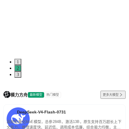
1
2
3
模力方舟
最新模型
热门模型
更多大模型
DeepSeek-V4-Flash-0731
高效轻量化MoE模型，总参284B，激活13B，原生支持百万超长上下
文能力。推理速度快、延迟低、调用成本低廉，综合能力均衡，主打