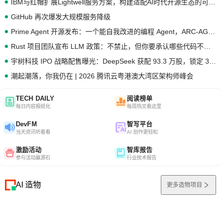
IBM与红帽扩展Lightwell服务方案，构建适配AI时代开源生态的可信基础设施
GitHub 再次爆发大规模服务降级
Prime Agent 开源发布：一个能自我改进的编程 Agent，ARC-AGI 3 超越人类专家基线
Rust 项目团队宣布 LLM 政策：不禁止，但你要承认哪些代码不是你写的
宇树科技 IPO 战略配售曝光：DeepSeek 获配 93.3 万股，锁定 36 个月
潮起潮落，你我仍在 | 2026 腾讯云粤港澳大湾区架构师峰会
TECH DAILY
阅读榜单
每日内容报纸化
每周热文看这里
DevFM
智写平台
当天资讯听着看
AI 创作更轻松
激励活动
智库报告
参与活动赢源石
行业技术报告
AI 造物
更多造物项目