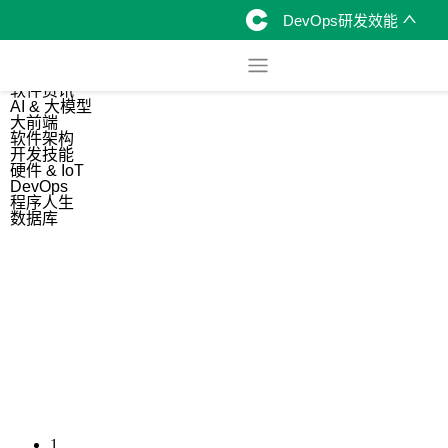
DevOps研发效能
综合
开源资讯
软件资讯
AI & 大模型
大前端
软件架构
开发技能
硬件 & IoT
DevOps
程序人生
数据库
1