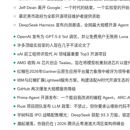
Jeff Dean 离开 Google：一个时代的结束，一个实验室的开始
慕尼黑市政府为全职开源项目维护者提供资助
DeepSeek Harness 宣布内测邀请，全网最大规模开源 Age
OpenAI 宣布为 GPT-5.6 Sol 调优，并让免费用户无限用 Luna
许多顶级实验室的人现在几乎不读论文了
xAI 前工程师评现代 AI 领域最重要 Top3 开源项目
AMD 收购 AI 芯片创企 Taalas，旨在将模型权重刻进芯片以
红帽在2026年Gartner云原生应用平台魔力象限中被评为领导者
IBM与红帽扩展Lightwell服务方案，构建适配AI时代开源生
GitHub 再次爆发大规模服务降级
Prime Agent 开源发布：一个能自我改进的编程 Agent，ARC-
Rust 项目团队宣布 LLM 政策：不禁止，但你要承认哪些代码
宇树科技 IPO 战略配售曝光：DeepSeek 获配 93.3 万股，锁定
潮起潮落，你我仍在 | 2026 腾讯云粤港澳大湾区架构师峰会