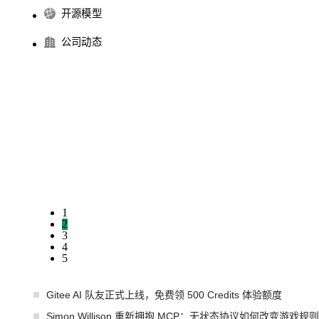
开源模型
公司动态
1
2
3
4
5
Gitee AI 队友正式上线，免费领 500 Credits 体验额度
Simon Willison 重新拥抱 MCP：无状态协议如何改变游戏规则