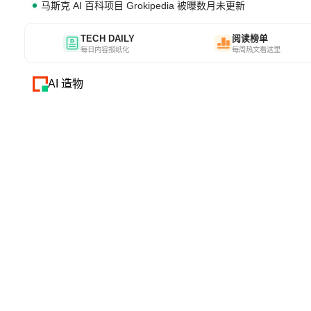
马斯克 AI 百科项目 Grokipedia 被曝数月未更新
TECH DAILY
阅读榜单
每日内容报纸化
每周热文看这里
AI 造物