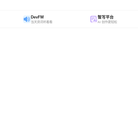
DevFM
智写平台
当天资讯听着看
AI 创作更轻松