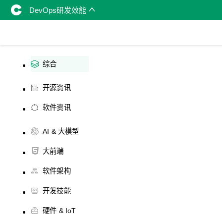
DevOps研发效能
综合
开源资讯
软件资讯
AI & 大模型
大前端
软件架构
开发技能
硬件 & IoT