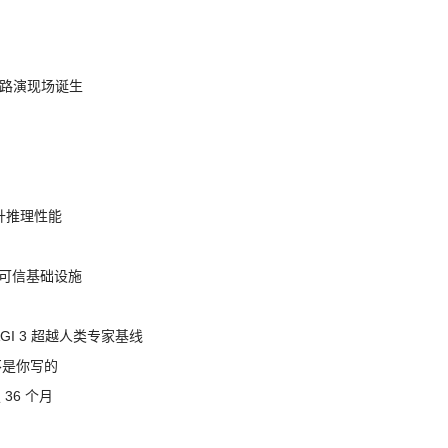
nt 路演现场诞生
提升推理性能
态的可信基础设施
AGI 3 超越人类专家基线
不是你写的
 36 个月