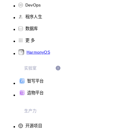
DevOps
程序人生
数据库
更 多
HarmonyOS
实验室
智写平台
造物平台
生产力
开源项目