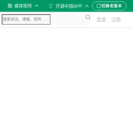
媒体矩阵
开源中国APP
切换老版本
登录
注册