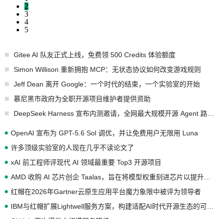
2
3
4
5
Gitee AI 队友正式上线，免费领 500 Credits 体验额度
Simon Willison 重新拥抱 MCP：无状态协议如何改变游戏规则
Jeff Dean 离开 Google：一个时代的结束，一个实验室的开始
慕尼黑市政府为全职开源项目维护者提供资助
DeepSeek Harness 宣布内测邀请，全网最大规模开源 Agent 路演现场诞生
OpenAI 宣布为 GPT-5.6 Sol 调优，并让免费用户无限用 Luna
许多顶级实验室的人现在几乎不读论文了
xAI 前工程师评现代 AI 领域最重要 Top3 开源项目
AMD 收购 AI 芯片创企 Taalas，旨在将模型权重刻进芯片以提升推理性能
红帽在2026年Gartner云原生应用平台魔力象限中被评为领导者
IBM与红帽扩展Lightwell服务方案，构建适配AI时代开源生态的可信基础设施