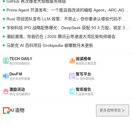
GitHub 再次爆发大规模服务降级
Prime Agent 开源发布：一个能自我改进的编程 Agent，ARC-AGI 3 超越人类专家基线
Rust 项目团队宣布 LLM 政策：不禁止，但你要承认哪些代码不是你写的
宇树科技 IPO 战略配售曝光：DeepSeek 获配 93.3 万股，锁定 36 个月
潮起潮落，你我仍在 | 2026 腾讯云粤港澳大湾区架构师峰会
马斯克 AI 百科项目 Grokipedia 被曝数月未更新
TECH DAILY
阅读榜单
每日内容报纸化
每周热文看这里
DevFM
智写平台
当天资讯听着看
AI 创作更轻松
激励活动
智库报告
参与活动赢源石
行业技术报告
AI 造物
更多造物项目