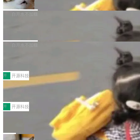
准 AI 能力认知
撑庞大支出的资金来源却呈现出截然不同的面
sh | bash 安装一个能在大项目里自动规划、写
机器出题的前提，是让机器拥有全局视野。整个
貌。数据显示，微软和 Meta 主要依托充沛的经
代码、验证结果的 AI 终端工具。 据介绍，Muse
构建流程可以分为四个环节：建图 → 控制难度
白开水不加糖
营现金流来覆盖资本开支，其资本支出覆盖率分
Code 是 Meta 的编程 agent 产品。它和市场上
→ 质量把关 → 数据概览。
别达到155% 和106%;而SpaceXAI的经营现金
已有的终端编程 agent 在设计理念上有几个明显
腾讯开源 UCL-MPComm 通信库
流仅能覆盖资本开支的12...
的差异点。 异步后台 agent：Muse Code 有一
腾讯网平团队宣布开源了 UCL-MPComm 通信
个主 agent 循环，外加一组后台 agent。这些后
库，并将作为transport接入Mooncake TENT。
白开水不加糖
台 agent...
该通信库针对AI Memory池化场景的数据传输需
CoStrict入选工信部2025人工智能应用
求进行了深度优化，能够实现数据中心内大规模
典型案例
计算节点间多种内存类型的高性能通信。 UCL-
近日，工信部科技司公示《2025人工智能应用典
MPComm将作为一种传输引擎接入Mooncake T
型案例入选名单》，深信服“面向企业研发场景的
开
开源科技
ENT，实现零拷贝传输性能提升30%、非零拷贝
开源 AI 编程平台 CoStrict 应用”凭借卓越的技术
深信服AI算力网关入选工信部人工智能
传输性能最高提升5倍。UCL-MPComm底层基
创新与落地成效成功入选。 全链路私有化部署，
应用典型案例！
于自研UCL-Engine通信引擎，后续腾讯网平将
助力企业AI研发安全落地 当前，越来越多企业已
前不久，工业和信息化部正式发布《2025年人工
持续开源更多基于UCL-Engine的高性能通信组
经开始引入 AI Coding 工具，通过调用公有云模
智能应用典型案例名单》，集中展示人工智能在
开
开源科技
件。 腾讯网平团队在UCL-MPComm中实现了一
型或企业内部部署模型提升研发效率。但随着 AI
各领域的应用成果，覆盖技术底座、行业赋能、
个独立于业务线程的全局通信引擎（Engine），
Coding 从个人辅助工具逐步走向团队级、组织
Jeff Dean 离开 Google：一个时代的结
产品应用、支撑保障、专题等五大方向。深信服
并实...
束，一个实验室的开始
级应用，企业在规模化落地过程中，对安全性、
AI算力网关（AI创新平台）成功入选！ 随着各行
Google 员工编号 20。MapReduce 作者之一。
可控性和代码质量提出了更高要求。 首先是数据
各业的Agent走向规模化建设，算力构成形态逐
Bigtable 作者之一。TensorFlow 的作者之一。
局