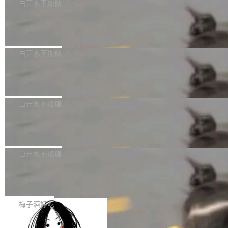
可以用来分析、提炼、审阅、建议，但不能用来
有限公司披露IPO发行价格及战略配售结果，杭
白开水不加糖
创作。 具体来说，LLM 生成的代码可以提交，
州深度求索人工智能基础技术研究有限公司（De
Docker 29.7.2 发布
但必须满足五个条件：预先安排、非关键、高质
epSeek）获配93.3399万股，按150.8元/股发行
量、充分测试、充分审查，并且必须披露。LLM
价格计算，认购金额约1.41亿元，股份锁定期为
Docker 29.7.2 现已发布，具体更新内容如下：
不得生成涉及安全性的关键变更，除非作者本身
36个月。 公告显示，本次宇树科技战略配售对
Bug fixes and enhancements 修复多次传递同
白开水不加糖
就是领域专家。即使如此，政策也"强烈不建
象主要包括长期投资机构、与公司业务具有战略
一环境变量时，docker service create和docker
议"这么做。 对于不披露的情况，审核者可以直
合作关系或长期合作愿景的大型企业、科创板保
Apache Fluss 毕业成为顶级项目
service update会发生 panic 的问题。docker/cl
接关闭 PR，无需解释。 政策作者 Jynn Ne...
荐人跟投子公司，以及公司高级管理人员和核心
i#7145 修复了 Docker Engine 29.7.0 中引入的
今年 7 月，Apache Fluss 的毕业提案在 Apach
员工参与设立的专项资产管理计划。其中，Dee
一个回归问题，该问题导致拉取镜像时会拒绝包
e 孵化器项目管理委员会（IPMC）投票中获得
白开水不加糖
pSeek作为与宇树科技具备战略合作关系的企
含绝对 hardlink 目标的镜像（此类镜像由某些镜
全票通过，随后获 Apache 软件基金会董事会批
业，获配股份数量占本次发行数量的2.31%。 除
像构建工具生成）。moby/moby#53305 修复了
马斯克 AI 百科项目 Grokipedia 被曝数
准。今天，Apache 软件基金会正式宣布 Apach
DeepSeek外，腾讯旗下上海启善投资有限公司
月未更新
Docker Engine 29.7.0 中引入的一个回归问
e Fluss 孵化毕业，成为 Apache 顶级项目（TL
埃隆·马斯克推出的AI百科项目 Grokipedia 被曝
获配9...
题，该问题可能导致在旧版 Linux 内核...
P）！这一里程碑不仅标志着 Fluss 迈入新的发
长期停止内容更新，未能实现其作为“AI版维基百
白开水不加糖
展阶段，也将进一步推动流式存储、实时湖仓与
科”替代品的目标。 据 Lawfare 最新调查，自今
AI 数据基础加速融合，为实时数据基础设施的发
Solon I18n：三种解析器，零样板代码
年4月以来，Grokipedia 页面更新功能基本停
展开启新的篇章。
滞，过去三个月内没有任何条目完成更新，用户
如果你在 Spring Boot 里做过国际化，流程大概
提交的编辑请求也长期处于待处理状态。 Groki
是这样的：配 MessageSource 的 Bean、写 R
梅子酒好吃
pedia 于去年底上线，定位为由人工智能生成内
eloadableResourceBundleMessageSource、
容的百科平台，被马斯克视为传统众包百科网站
Apache Doris 4.1 全面增强 Iceberg：
声明 LocaleResolver、注册 LocaleChangeInt