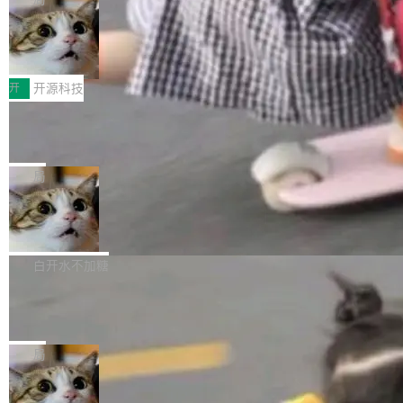
哪些组合有效，作者说，你得靠"文档、校验、或
有科技公司做的一样。只不过，实际上它不一
Workers 和 Durable Objects 的守护进程。 设
者部落知识"。 换个写法。Rust 的 enum，两个
样。这是 Sandstorm.io 的重制版，我十年前的
鲁大师7月新机性能/流畅/AI榜：vivo夺
计思路很直接：每个对象是一个独立的 SQLite
变体：Switchable...
性能、流畅双第一，三星Galaxy Z系列
那个创业公司。不同的是，这次它构建在 Cloudf
数据库，按名称寻址，复制到你自己的 S3 兼容
2026年7月的手机市场，由于存储等硬件成本暴
新折叠缺席
lare Workers 上——我花了九年时间搭建的平台
存储库里。节点之间只通过这个存储库协调——
增，手机厂商的日子也不好过啊，新机速度明显
开
开源科技
——并且深度集成了 AI。这基本上是我十年秘密
没有控制平面，没有共识协议。每个对象自带一
放缓，因此硝烟味淡了许多。新机参数规格除开
计划的顶峰。 十年前，Ken...
个小型数据库，应用天然按分片构建，单个数据
Zed 推出 DeltaDB，一个记录 commit
高价的三星折叠（三星Galaxy Z Fold8 Ultra / Z
之间所有操作的版本控制系统
库的竞争和爆炸半径问题在设计层面就被消除
Fold8 / Z Flip8）外，其余要么是中低端机器，
Zed 编辑器团队发布了新项目——DeltaDB，一
了。 闲置的 cell 会休眠到几乎不占资源。当 cel
例如iQOO Z11i、REDMI Note 17、REDMI No
个在 git commit 之间记录每一次编辑操作的版
局
l 迁移或唤醒时，新宿主从 S3 恢复 SQLite 数据
te 17 Pro、OPPO K15，要么是vivo X300 E这
本控制系统。目前处于 Early Access 阶段。 De
库继续执行。存储库是持久化的唯一真相...
样的次旗舰。 Galaxy Z Fold8 Ultra / Z Fold8 /
SpaceXAI 单季资本开支达 183 亿美元
ltaDB 的核心思路直接写在 landing page 最显
Z Flip8三款折叠屏新机均在7月22日发布，且全
眼的位置：「Software is made between com
根据风险投资人Tomer Tunguz 博客（VC 分
部搭载骁龙8 Elite Gen5 for Galaxy，它们本该
mits」——软件是在 commit 之间写出来的。git
析）披露的最新分析与第二季度业绩报告，Spac
白开水不加糖
是7月性...
只记录了你提交的最终状态，但真正的工作过程
eXAI在上个季度的总资本支出飙升至183.7亿美
——打字、删改、试错、agent 对话——都在 co
Meta 发布终端编程 Agent“Muse Cod
元。其中，绝大部分资金被直接用于 AI 领域，
e” 和 Muse Spark 1.2 模型
mmit 之间的空隙里丢失了。 DeltaDB 要做的就
金额高达158.3亿美元，这一单项投入已经逼近
Meta 今天发布了两款 AI 产品：Muse Code，
是把这段空隙补上。 回退到任何一次编辑：Delt
微软同期总资本开支的四成。 与亚马逊、Alpha
一个在终端里运行的编程 agent；Muse Spark
局
aDB 捕获 commit 之间的每一次操作，...
bet、微软以及 Meta 等传统科技巨头相比，Spa
1.2，驱动这个 agent 的新模型。一句话概括：
ceXAI的资金消耗速度尤为引人瞩目。然而，支
美团开源 LoHoSearch，用知识图谱校
你可以用 curl -fsSL https://dev.meta.ai/install.