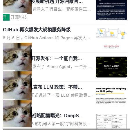
或造假。问题是，作为读者，如果你筛选出那些
共商智能硬件发展新机遇 开源鸿蒙智能
的早期工程师之一，在 Grok 训练基础设施团队
度,案例厚度、全域覆盖、多线协同...
硬件开发者日杭州站即将举行
看起来最令人兴奋的论文，那它们大部分都是过
工作过。近日他在 X 上发了一条帖子，列出了他
随着万物智联加速深入千行百业，智能硬件正从
度宣传的。」 这才是真正的痛点。不是所有论文
认为现代 AI 领域最重要的三个开源项目。 第一
单点设备迈向智能化、网联化、协同化发展。作
开
开源科技
都有问题，是最吸引眼球的那批论文最有问题。
个名字毫无悬念：Flash Attention 2。 Hieu 的
为面向全场景、跨终端的分布式操作系统，开源
他引用的帖子来自 Mathew Shen，一位 ICLR 2
理由很具体。FA 系列不需要解释，但 FA2 是他
GitHub 再次爆发大规模服务降级
鸿蒙通过统一技术底座和分布式能力，为不同类
026 的读者：「看了篇 ...
认为最重要的一个——复杂度恰到好处，刚好能
型智能设备的开发、连接与互联提供关键支撑，
8 月 6 日，GitHub Actions 和 Pages 再次大规
驱动你去学 CuTe，但还没被那些"邪恶的" Hopp
也为产业链企业探索产品创新与商业增长打开新
模服务降级，Actions 完全不可用超过 5 小时，
局
er++ 优化所淹没，足够容易修改和适配。 更关
的空间。 8月14日，开源鸿蒙智能硬件开发者日
webhook 停发，连自托管 runner 也因调度层故
键的是 FA2 的持久性...
（OHDD：OpenHarmony Hardware Develope
Prime Agent 开源发布：一个能自我改
障无法工作。Pages、Copilot code review、C
进的编程 Agent，ARC-AGI 3 超越人类
r Day）将在杭州启航。活动面向智能硬件产业
opilot coding agent 全部受影响。从检测到完全
Prime Intellect 发布了 Prime Agent，一个开源
专家基线
链企业和开发者，邀请行业专家与资深技术顾
恢复，大约 12 小时。 这是 2026 年 8 月的第六
的编程 Agent Harness，核心设计围绕两个抽
局
问，围绕开源鸿蒙技术能力、设备适配、芯片适
起事故，其中四起与 AI/Copilot 服务相关。 Git
象：Recursive Language Model（RLM）和 C
配、功耗与稳定性调优、兼容性测评及统一互联
Hub 员工 kdaigle 在 HN 讨论中贴出了一组数
Rust 项目团队宣布 LLM 政策：不禁
ontinual Harness。在 ARC-AGI 3 基准测试
等内容展开系统讲解和实战交流，帮助企业进一
止，但你要承认哪些代码不是你写的
据：2025 年全年 10 亿次 commit。现在，每周
上，Prime Agent + Opus 5 的组合达到了 95.
Rust 语言项目正式通过了一项 LLM 使用政策，
步了解开源鸿蒙在智能...
2.75 亿次，全年预计 140 亿次。GitHub...
5% RHAE Best@1，超过了 ARC 报告的人类专
覆盖 rust-lang/rust 单一仓库的代码贡献。这不
局
家基线 95.4%。 不是又一个 coding agent 包装
是项目级别的官方立场，目前由五个团队采纳，
宇树科技 IPO 战略配售曝光：DeepSe
器 Prime Agent 的架构和市面上大多数 coding
但它可能是主流开源项目中关于 AI 辅助贡献最
ek 获配 93.3 万股，锁定 36 个月
agent 有本质区别。大多数 agent harness 的设
细致的一份规则。 政策的核心只有一句话：LLM
8月6日晚间，“人形机器人第一股”宇树科技股份
计是基于早期模型的能力—...