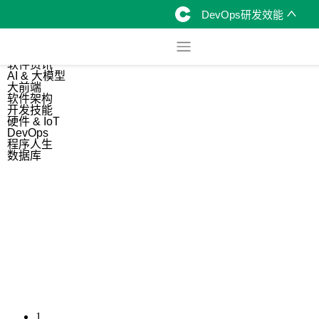
DevOps研发效能
综合
开源资讯
软件资讯
AI & 大模型
大前端
软件架构
开发技能
硬件 & IoT
DevOps
程序人生
数据库
1