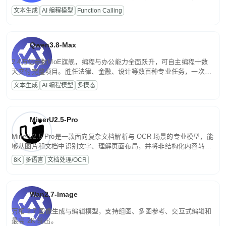
高并发、轻量化任务，适合日常对话、内容创作、基础 RAG、批量
文本生成
AI 编程模型
Function Calling
文案处理等普惠刚需场景。
Qwen3.8-Max
2.4万亿参数MoE旗舰，编程与办公能力全面跃升，可自主编程十数
天交付完整项目。胜任法律、金融、设计等数百种专业任务，一次对
话端到端交付生产级成果。原生视觉理解贯穿规划、执行与验证全流
文本生成
AI 编程模型
多模态
程，支持超长文档与长视频的深度语义解析。长程任务中自主规划与
闭环迭代，持续进化。
MinerU2.5-Pro
MinerU2.5-Pro是一款面向复杂文档解析与 OCR 场景的专业模型，能
够从图片和文档中识别文字、理解页面布局，并将非结构化内容转换
为便于存储、检索和二次处理的结构化结果。
8K
多语言
文档处理/OCR
Wan2.7-Image
万相 2.7 图像生成与编辑模型，支持组图、多图参考、交互式编辑和
最高 2K 输出。