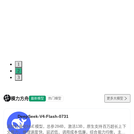
1
2
3
模力方舟
最新模型
热门模型
更多大模型
DeepSeek-V4-Flash-0731
高效轻量化MoE模型，总参284B，激活13B，原生支持百万超长上下
文能力。推理速度快、延迟低、调用成本低廉，综合能力均衡，主打