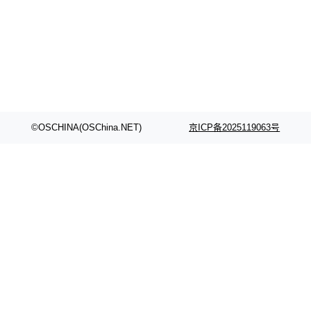
颈。 代码仓深度理解服务（以下简称" CodeBas
的账号密码进入A集群，输入了一条被程序员圈
e深度理解服务"）是华为云码道（CodeA...
称为"删库跑路"的命令——最高管理员权限、无
需确认、强制递归删除。17个小时后，运维人员
发现异常并中止进程时，89TB数据已经没了。
删掉的是AI游戏部门的全部开发文件，包括公司
自研的多个文生3D和...
©OSCHINA(OSChina.NET)
京ICP备2025119063号