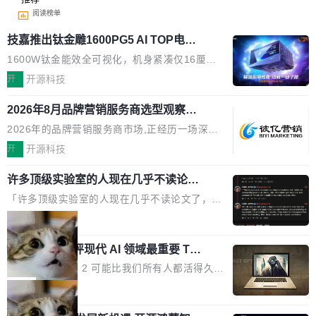
阅读榜单
技嘉推出钛金雕1600PG5 AI TOP电
源：为发烧级主机与本地AI算力打造旗
1600W钛金能效全可视化，机身紧凑仅16厘米
舰供电方案
继2026台北电脑展首度亮相后，技嘉科技近日正
开
开源科技
式发布钛金雕1600PG5 AI TOP电源。这款高端
2026年8月品牌营销服务商选型观察：
电源专为发烧级DIY主机与本地AI算力平台打
从流量思维到品牌资产思维的范式转移
造，整机长度仅16厘米，提供1600W额定功率
2026年的品牌营销服务商市场,正经历一场深刻
与80PLUS钛金能效；支持ATX 3.1与PCIe 5.1
的价值重构。全球全案品牌代理机构市场从2025
开
开源科技
规范，结合服务器级元件、完善供电线材与内置
年的83.1亿美元增长至2026年的86.6亿美元,年
实时LCD监控屏，可充分满足当下高阶PC主机
许多顶级实验室的人现在几乎不读论文
复合增长率达5.44%,预计2032年将突破120亿美
了
的严苛使用需求。 澎湃功率，紧凑机身 钛金雕1
元。数字广告与公共关系相关服务市场更是从20
「许多顶级实验室的人现在几乎不读论文了，而
600PG5 AI TOP具备强悍输出功率，同时实现
25年的8463亿美元扩张至2026年的8763亿美
且他们认为 ICLR/ICML/NeurIPS 充斥着大量过
局
机身尺寸大幅精简。整机长度仅16厘米，属于同
元。数字的背后是一个清晰的事实——品牌对专
度宣传和欺诈。」 OpenAI 研究员 Keller Jorda
功率段机身尺寸十分紧凑的1600W电源产品。小
业化营销服务的需求从未如此迫切。 但市场扩容
xAI 前工程师评现代 AI 领域最重要 Top
n 这条推文引发了广泛讨论。他不是在说风凉
巧机身有效提升市面主流标准A...
3 开源项目
的同时,服务商的竞争逻辑正在改变。2026年Top
话，他是说出了一个圈内人尽皆知但很少公开捅
Flash Attention 2 可能比我们所有人都活得久。
Agency年度合辑的观察指出,“产品”这个离消费
破的事实。 Jordan 随后补充了一句软化声明：
这句话不是来自某个技术博客，而是出自 Hieu
局
者最近的载体,在整个品牌营销层面的权重显著变
「我不认为这些会议上大部分论文都在过度宣传
Pham 的一条推文。Hieu Pham 是谁？他是 xAI
高了。全域营销服务商的竞争正在从规模转向深