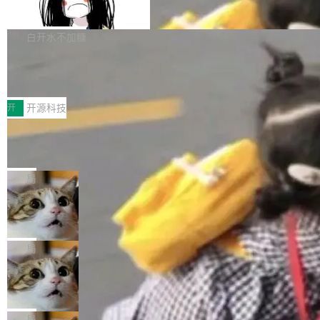
支持 UPDATE、MERGE INTO 与 Iceb
维基百科的替代方案。Lawfare 调查发现，无论
erceptor…五六步之后才能看到第一行翻译文
Apache Doris 4.1 要补齐的，正是缺失的那一
erg V3
热门页面还是低关注度页面，均未出现近期更
本。 Solon 换了个方式。整个 i18n 模块围绕三
半。在已有查询能力的基础上，Doris 进一步支
白开水不加糖
新，相关问题并非局限于特定领域，而是在不同
个解析器、一个注解、一个工具类展开——没有
持了 UPDATE、DELETE、MERGE INTO 等数
主题和访问量页面中普遍存在。 调查人员最初认
XML、没有拦截器注册、没有样板配置。 资源
Testin XAgent：CIO智能测试落地指南
据修改操作、完整的表结构管理与分区演进，以
为，Grokipedia可能只是限...
文件的约定 把文件放到 resources/i18n/ 下： r
及 rewrite_data_files、expire_snapshots 等日
7月30日，TiD2026质量竞争力大会在北京中关
esources/i18n/messages.properties ...
常维护操作，并完整支持 Iceberg V3 格式。
村国家自主创新示范区会议中心开幕。本届大会
开
开源科技
由中关村智联软件服务业质量创新联盟主办，以
让非法状态不可表示：一篇关于 ADT
“智构可信·质创未来——AI原生时代的质量新范
的帖子在 Reddit 火了
式”为主题，直面AI从实验室走向规模化产业落地
有一种东西，一旦用过就回不去了。Alex Fedos
的核心质量命题。会上，《2026智能研发生产力
eev 管它叫"软件设计的基石"。 他说的东西不新
局
工具选型手册》发布，Testin云测的Testin XAge
鲜——代数数据类型（ADT），尤其是和类型
Cloudflare 开源内部企业 AI 平台 Clou
nt智能测试系统入选AI测试领域代表产品。对CI
（sum type）。但他说清楚了一件事：这不是类
dflare OS
O而言，这提示了一个转变：AI测试正在从效率
型系统的学术体操，是日常编码的思维方式。 文
Cloudflare 发布了一个开源项目 Cloudflare O
工具升级为企业的质量基础设施。 CIO面对的新
章从一个简单的例子切入。一个网站的深色主题
S。如果你只看官方博客，你会觉得这是又一
局
现实 过去两年，CIO们的焦虑清单上多了两项：
设置，如果用布尔值 + 可空字段来表示——bool
个"AI 知识库 + 聊天机器人"——每个大厂都在
一是如何让大模型和智能体应用安全地从PoC走
Deno 团队开源 Celld，可自托管的分
ean 表示是否可切换，nullable 的默认模式、浅
做，没什么新鲜的。 但 Kenton Varda 在 Twitte
向生产，二是如何让测试团队跟得上AI应用...
布式 Durable Objects
色方案、深色方案——会产生大量无意义的组
r 上把事情说清楚了： 今天我们发布了 Cloudfla
Ryan Dahl 领导的 Deno 团队推出了最新开源项
合。方案缺了、配置冲突了、全 null 了。要知道
re OS，一个带连接器的聊天机器人，跟其他所
目 Celld，一个能在自己机器上运行 Cloudflare
局