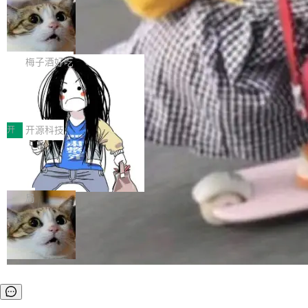
安全与合规要求。对于大多数普通研发场景，公
渐丰富，用户关注的重点也在发生变化：不只是
Gemini 的架构师。Google 首席科学家。 Jeff D
有云模型能够满足快速试用和效率提升的需求。
让AI用起来，还要进一步看清混合算力时代下，
🔥 SolonCode v2026.8.4 发布：界面
ean 在 Google 工作了 27 年后，宣布离职。 他
但对于金融、能源、医疗等对数据安全要求较...
字体可调、22 种语言、记忆搜索增强
Token花在哪里、算力是否被充分利用，以及持
不是一个人走。一同离开的还有 Sanjay Ghema
打开终端就能上岗的全中文编码智能体，这一轮
续增长的AI成本该如何优化。 深信服AI算力网关
wat（Google 员工编号 23，Jeff Dean 二十多
把「看得清、用母语、记得住」三件事一次补
梅子酒好吃
正是围绕这些实际问题，从Token治理和成本治
年的编程搭档，MapReduce 和 Bigtable 的共同
齐。 SolonCode 是什么 SolonCode 是杭州无
理两个方面，让用户的每一份算力都看得清、管
作者）、Quoc Le（Google 大脑核心成员，Se
让“代码语义理解”深度释放AI Coding
耳科技研发的企业级终端编码智能体——一位全
得住、用得稳、省得下、更安全！ 一、从现在开
价值潜能：华为云码道（CodeArts）
q2Seq 和 DocAI 的共同发明人）以及 Oriol Vin
中文驱动的数字员工，自主理解需求、规划步
一、代码仓深度理解技术的作用与价值 在软件工
始，Token使用一目...
代码仓技术解析
yals（Gemini 联合负责人，AlphaSta...
骤、编写代码。不挑模型、不挑平台，curl 一行
程实践中，代码仓是企业核心知识资产的主要载
开
开源科技
装完即用。 开源地址：Gitee · GitCode · GitHu
体。企业级代码仓库通常包含数十万乃至数百万
b 安装 支持 Java 8+（8~26）、macOS / Linu
一条“删库”命令跑 17 小时，算法工程
个文件，其规模远超单次模型调用可承载的上下
师删光 89TB 数据只为干私活
x / Windows / Harmony PC。 # macOS / Linu
文窗口。随着项目规模的持续扩张与代码历史的
最高人民检察院8月4日公布了一起案件：北京一
x / Harmony PC curl -fsSL https://solon.noea
不断累积，代码仓中的模块关系、接口契约、业
名90后算法工程师王某，为了给自己接的私活腾
局
r.org/solon...
务逻辑等关键信息往往分散于数十乃至数百个文
服务器空间，删光了公司AI游戏部门的全部核心
件之中，形成高度复杂的知识关联网络。传统的
数据。 王某2024年1月入职东城区某科技公司AI
代码检索手段（如关键词匹配、目录遍历）仅能
短剧部门，有互联网大厂背景。在公司内部架构
在语法层面完成文本定位，难以触及代码的语义
调整期间，部门三次通知全员将数据从A集群迁
内涵与结构关联，导致开发者使用代码智能体在
移到B集群，王某都回复了"收到"。 他没有迁移
理解大规模代码仓时面临显著"代码仓理解"瓶
数据。2024年9月3日下午4点，他使用此前登录