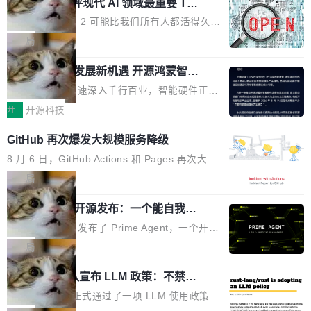
业化营销服务的需求从未如此迫切。 但市场扩容
xAI 前工程师评现代 AI 领域最重要 Top
n 这条推文引发了广泛讨论。他不是在说风凉
巧机身有效提升市面主流标准A...
3 开源项目
的同时,服务商的竞争逻辑正在改变。2026年Top
话，他是说出了一个圈内人尽皆知但很少公开捅
Flash Attention 2 可能比我们所有人都活得久。
Agency年度合辑的观察指出,“产品”这个离消费
破的事实。 Jordan 随后补充了一句软化声明：
这句话不是来自某个技术博客，而是出自 Hieu
局
者最近的载体,在整个品牌营销层面的权重显著变
「我不认为这些会议上大部分论文都在过度宣传
Pham 的一条推文。Hieu Pham 是谁？他是 xAI
高了。全域营销服务商的竞争正在从规模转向深
或造假。问题是，作为读者，如果你筛选出那些
共商智能硬件发展新机遇 开源鸿蒙智能
的早期工程师之一，在 Grok 训练基础设施团队
度,案例厚度、全域覆盖、多线协同...
硬件开发者日杭州站即将举行
看起来最令人兴奋的论文，那它们大部分都是过
工作过。近日他在 X 上发了一条帖子，列出了他
随着万物智联加速深入千行百业，智能硬件正从
度宣传的。」 这才是真正的痛点。不是所有论文
认为现代 AI 领域最重要的三个开源项目。 第一
单点设备迈向智能化、网联化、协同化发展。作
开
开源科技
都有问题，是最吸引眼球的那批论文最有问题。
个名字毫无悬念：Flash Attention 2。 Hieu 的
为面向全场景、跨终端的分布式操作系统，开源
他引用的帖子来自 Mathew Shen，一位 ICLR 2
理由很具体。FA 系列不需要解释，但 FA2 是他
GitHub 再次爆发大规模服务降级
鸿蒙通过统一技术底座和分布式能力，为不同类
026 的读者：「看了篇 ...
认为最重要的一个——复杂度恰到好处，刚好能
型智能设备的开发、连接与互联提供关键支撑，
8 月 6 日，GitHub Actions 和 Pages 再次大规
驱动你去学 CuTe，但还没被那些"邪恶的" Hopp
也为产业链企业探索产品创新与商业增长打开新
模服务降级，Actions 完全不可用超过 5 小时，
局
er++ 优化所淹没，足够容易修改和适配。 更关
的空间。 8月14日，开源鸿蒙智能硬件开发者日
webhook 停发，连自托管 runner 也因调度层故
键的是 FA2 的持久性...
（OHDD：OpenHarmony Hardware Develope
Prime Agent 开源发布：一个能自我改
障无法工作。Pages、Copilot code review、C
进的编程 Agent，ARC-AGI 3 超越人类
r Day）将在杭州启航。活动面向智能硬件产业
opilot coding agent 全部受影响。从检测到完全
Prime Intellect 发布了 Prime Agent，一个开源
专家基线
链企业和开发者，邀请行业专家与资深技术顾
恢复，大约 12 小时。 这是 2026 年 8 月的第六
的编程 Agent Harness，核心设计围绕两个抽
局
问，围绕开源鸿蒙技术能力、设备适配、芯片适
起事故，其中四起与 AI/Copilot 服务相关。 Git
象：Recursive Language Model（RLM）和 C
配、功耗与稳定性调优、兼容性测评及统一互联
Rust 项目团队宣布 LLM 政策：不禁
Hub 员工 kdaigle 在 HN 讨论中贴出了一组数
ontinual Harness。在 ARC-AGI 3 基准测试
等内容展开系统讲解和实战交流，帮助企业进一
止，但你要承认哪些代码不是你写的
据：2025 年全年 10 亿次 commit。现在，每周
上，Prime Agent + Opus 5 的组合达到了 95.
Rust 语言项目正式通过了一项 LLM 使用政策，
步了解开源鸿蒙在智能...
2.75 亿次，全年预计 140 亿次。GitHub...