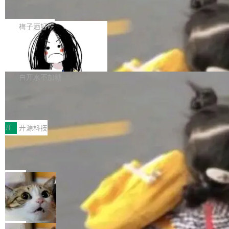
展开启新的篇章。
滞，过去三个月内没有任何条目完成更新，用户
如果你在 Spring Boot 里做过国际化，流程大概
提交的编辑请求也长期处于待处理状态。 Groki
是这样的：配 MessageSource 的 Bean、写 R
梅子酒好吃
pedia 于去年底上线，定位为由人工智能生成内
eloadableResourceBundleMessageSource、
容的百科平台，被马斯克视为传统众包百科网站
Apache Doris 4.1 全面增强 Iceberg：
声明 LocaleResolver、注册 LocaleChangeInt
支持 UPDATE、MERGE INTO 与 Iceb
维基百科的替代方案。Lawfare 调查发现，无论
erceptor…五六步之后才能看到第一行翻译文
Apache Doris 4.1 要补齐的，正是缺失的那一
erg V3
热门页面还是低关注度页面，均未出现近期更
本。 Solon 换了个方式。整个 i18n 模块围绕三
半。在已有查询能力的基础上，Doris 进一步支
白开水不加糖
新，相关问题并非局限于特定领域，而是在不同
个解析器、一个注解、一个工具类展开——没有
持了 UPDATE、DELETE、MERGE INTO 等数
主题和访问量页面中普遍存在。 调查人员最初认
XML、没有拦截器注册、没有样板配置。 资源
Testin XAgent：CIO智能测试落地指南
据修改操作、完整的表结构管理与分区演进，以
为，Grokipedia可能只是限...
文件的约定 把文件放到 resources/i18n/ 下： r
及 rewrite_data_files、expire_snapshots 等日
7月30日，TiD2026质量竞争力大会在北京中关
esources/i18n/messages.properties ...
常维护操作，并完整支持 Iceberg V3 格式。
村国家自主创新示范区会议中心开幕。本届大会
开
开源科技
由中关村智联软件服务业质量创新联盟主办，以
让非法状态不可表示：一篇关于 ADT
“智构可信·质创未来——AI原生时代的质量新范
的帖子在 Reddit 火了
式”为主题，直面AI从实验室走向规模化产业落地
有一种东西，一旦用过就回不去了。Alex Fedos
的核心质量命题。会上，《2026智能研发生产力
eev 管它叫"软件设计的基石"。 他说的东西不新
局
工具选型手册》发布，Testin云测的Testin XAge
鲜——代数数据类型（ADT），尤其是和类型
Cloudflare 开源内部企业 AI 平台 Clou
nt智能测试系统入选AI测试领域代表产品。对CI
（sum type）。但他说清楚了一件事：这不是类
dflare OS
O而言，这提示了一个转变：AI测试正在从效率
型系统的学术体操，是日常编码的思维方式。 文
Cloudflare 发布了一个开源项目 Cloudflare O
工具升级为企业的质量基础设施。 CIO面对的新
章从一个简单的例子切入。一个网站的深色主题
S。如果你只看官方博客，你会觉得这是又一
局