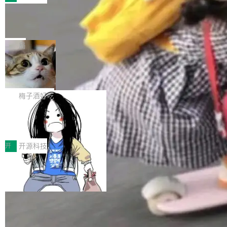
件。 腾讯网平团队在UCL-MPComm中实现了一
型或企业内部部署模型提升研发效率。但随着 AI
各领域的应用成果，覆盖技术底座、行业赋能、
个独立于业务线程的全局通信引擎（Engine），
Coding 从个人辅助工具逐步走向团队级、组织
Jeff Dean 离开 Google：一个时代的结
产品应用、支撑保障、专题等五大方向。深信服
并实...
束，一个实验室的开始
级应用，企业在规模化落地过程中，对安全性、
AI算力网关（AI创新平台）成功入选！ 随着各行
Google 员工编号 20。MapReduce 作者之一。
可控性和代码质量提出了更高要求。 首先是数据
各业的Agent走向规模化建设，算力构成形态逐
Bigtable 作者之一。TensorFlow 的作者之一。
局
安全与合规要求。对于大多数普通研发场景，公
渐丰富，用户关注的重点也在发生变化：不只是
Gemini 的架构师。Google 首席科学家。 Jeff D
有云模型能够满足快速试用和效率提升的需求。
让AI用起来，还要进一步看清混合算力时代下，
🔥 SolonCode v2026.8.4 发布：界面
ean 在 Google 工作了 27 年后，宣布离职。 他
但对于金融、能源、医疗等对数据安全要求较...
字体可调、22 种语言、记忆搜索增强
Token花在哪里、算力是否被充分利用，以及持
不是一个人走。一同离开的还有 Sanjay Ghema
打开终端就能上岗的全中文编码智能体，这一轮
续增长的AI成本该如何优化。 深信服AI算力网关
wat（Google 员工编号 23，Jeff Dean 二十多
把「看得清、用母语、记得住」三件事一次补
梅子酒好吃
正是围绕这些实际问题，从Token治理和成本治
年的编程搭档，MapReduce 和 Bigtable 的共同
齐。 SolonCode 是什么 SolonCode 是杭州无
理两个方面，让用户的每一份算力都看得清、管
作者）、Quoc Le（Google 大脑核心成员，Se
让“代码语义理解”深度释放AI Coding
耳科技研发的企业级终端编码智能体——一位全
得住、用得稳、省得下、更安全！ 一、从现在开
价值潜能：华为云码道（CodeArts）
q2Seq 和 DocAI 的共同发明人）以及 Oriol Vin
中文驱动的数字员工，自主理解需求、规划步
一、代码仓深度理解技术的作用与价值 在软件工
始，Token使用一目...
代码仓技术解析
yals（Gemini 联合负责人，AlphaSta...
骤、编写代码。不挑模型、不挑平台，curl 一行
程实践中，代码仓是企业核心知识资产的主要载
开
开源科技
装完即用。 开源地址：Gitee · GitCode · GitHu
体。企业级代码仓库通常包含数十万乃至数百万
b 安装 支持 Java 8+（8~26）、macOS / Linu
一条“删库”命令跑 17 小时，算法工程
个文件，其规模远超单次模型调用可承载的上下
师删光 89TB 数据只为干私活
x / Windows / Harmony PC。 # macOS / Linu
文窗口。随着项目规模的持续扩张与代码历史的
最高人民检察院8月4日公布了一起案件：北京一
x / Harmony PC curl -fsSL https://solon.noea
不断累积，代码仓中的模块关系、接口契约、业
名90后算法工程师王某，为了给自己接的私活腾
局
r.org/solon...
务逻辑等关键信息往往分散于数十乃至数百个文
服务器空间，删光了公司AI游戏部门的全部核心
件之中，形成高度复杂的知识关联网络。传统的
Cloudflare 分享推理优化实践：KV ca
数据。 王某2024年1月入职东城区某科技公司AI