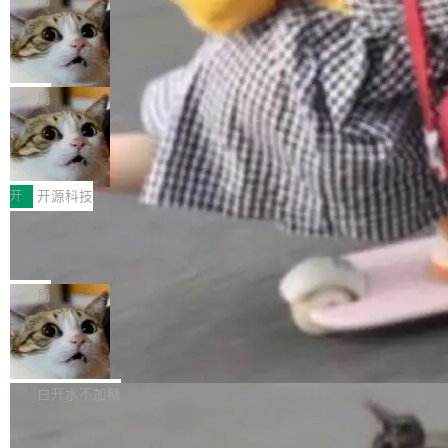
现实 过去两年，CIO们的焦虑清单上多了两项：
设置，如果用布尔值 + 可空字段来表示——bool
个"AI 知识库 + 聊天机器人"——每个大厂都在
一是如何让大模型和智能体应用安全地从PoC走
ean 表示是否可切换，nullable 的默认模式、浅
Deno 团队开源 Celld，可自托管的分
做，没什么新鲜的。 但 Kenton Varda 在 Twitte
向生产，二是如何让测试团队跟得上AI应用...
布式 Durable Objects
色方案、深色方案——会产生大量无意义的组
r 上把事情说清楚了： 今天我们发布了 Cloudfla
Ryan Dahl 领导的 Deno 团队推出了最新开源项
合。方案缺了、配置冲突了、全 null 了。要知道
re OS，一个带连接器的聊天机器人，跟其他所
目 Celld，一个能在自己机器上运行 Cloudflare
局
哪些组合有效，作者说，你得靠"文档、校验、或
有科技公司做的一样。只不过，实际上它不一
Workers 和 Durable Objects 的守护进程。 设
者部落知识"。 换个写法。Rust 的 enum，两个
样。这是 Sandstorm.io 的重制版，我十年前的
鲁大师7月新机性能/流畅/AI榜：vivo夺
计思路很直接：每个对象是一个独立的 SQLite
变体：Switchable...
性能、流畅双第一，三星Galaxy Z系列
那个创业公司。不同的是，这次它构建在 Cloudf
数据库，按名称寻址，复制到你自己的 S3 兼容
2026年7月的手机市场，由于存储等硬件成本暴
新折叠缺席
lare Workers 上——我花了九年时间搭建的平台
存储库里。节点之间只通过这个存储库协调——
增，手机厂商的日子也不好过啊，新机速度明显
开
开源科技
——并且深度集成了 AI。这基本上是我十年秘密
没有控制平面，没有共识协议。每个对象自带一
放缓，因此硝烟味淡了许多。新机参数规格除开
计划的顶峰。 十年前，Ken...
个小型数据库，应用天然按分片构建，单个数据
Zed 推出 DeltaDB，一个记录 commit
高价的三星折叠（三星Galaxy Z Fold8 Ultra / Z
之间所有操作的版本控制系统
库的竞争和爆炸半径问题在设计层面就被消除
Fold8 / Z Flip8）外，其余要么是中低端机器，
Zed 编辑器团队发布了新项目——DeltaDB，一
了。 闲置的 cell 会休眠到几乎不占资源。当 cel
例如iQOO Z11i、REDMI Note 17、REDMI No
个在 git commit 之间记录每一次编辑操作的版
局
l 迁移或唤醒时，新宿主从 S3 恢复 SQLite 数据
te 17 Pro、OPPO K15，要么是vivo X300 E这
本控制系统。目前处于 Early Access 阶段。 De
库继续执行。存储库是持久化的唯一真相...
样的次旗舰。 Galaxy Z Fold8 Ultra / Z Fold8 /
SpaceXAI 单季资本开支达 183 亿美元
ltaDB 的核心思路直接写在 landing page 最显
Z Flip8三款折叠屏新机均在7月22日发布，且全
眼的位置：「Software is made between com
根据风险投资人Tomer Tunguz 博客（VC 分
部搭载骁龙8 Elite Gen5 for Galaxy，它们本该
mits」——软件是在 commit 之间写出来的。git
析）披露的最新分析与第二季度业绩报告，Spac
白开水不加糖
是7月性...
只记录了你提交的最终状态，但真正的工作过程
eXAI在上个季度的总资本支出飙升至183.7亿美
——打字、删改、试错、agent 对话——都在 co
Meta 发布终端编程 Agent“Muse Cod
元。其中，绝大部分资金被直接用于 AI 领域，