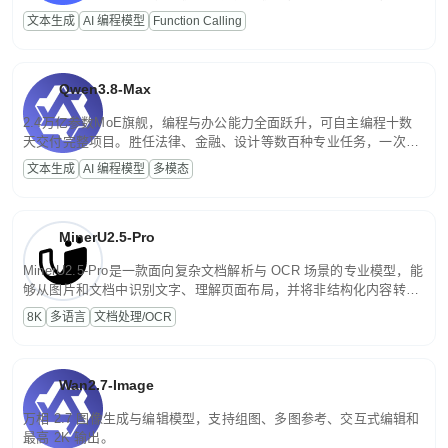
高并发、轻量化任务，适合日常对话、内容创作、基础 RAG、批量
文本生成
AI 编程模型
Function Calling
文案处理等普惠刚需场景。
Qwen3.8-Max
2.4万亿参数MoE旗舰，编程与办公能力全面跃升，可自主编程十数
天交付完整项目。胜任法律、金融、设计等数百种专业任务，一次对
话端到端交付生产级成果。原生视觉理解贯穿规划、执行与验证全流
文本生成
AI 编程模型
多模态
程，支持超长文档与长视频的深度语义解析。长程任务中自主规划与
闭环迭代，持续进化。
MinerU2.5-Pro
MinerU2.5-Pro是一款面向复杂文档解析与 OCR 场景的专业模型，能
够从图片和文档中识别文字、理解页面布局，并将非结构化内容转换
为便于存储、检索和二次处理的结构化结果。
8K
多语言
文档处理/OCR
Wan2.7-Image
万相 2.7 图像生成与编辑模型，支持组图、多图参考、交互式编辑和
最高 2K 输出。