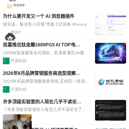
阅读榜单
为什么要开发又一个 AI 浏览器插件
说实话，每次有人问我"市面上已经有 Monica、
Sider、Copilot for Chrome 这些 AI 浏览器插件
席WC
了，你为什么还要再做一个"，我都觉得这个问题
技嘉推出钛金雕1600PG5 AI TOP电
问得好。 因为我自己也是从用户变成开发者的。
源：为发烧级主机与本地AI算力打造旗
现有产品的天花板 我用过不少 AI 浏览器插件。
1600W钛金能效全可视化，机身紧凑仅16厘米
舰供电方案
刚开始觉得都挺好——选中一段文字，弹出解
继2026台北电脑展首度亮相后，技嘉科技近日正
开
开源科技
释；写邮件时帮你润色；看英文网页给你翻译摘
式发布钛金雕1600PG5 AI TOP电源。这款高端
要。但用久了你会发现，它们本质上都是同一类
2026年8月品牌营销服务商选型观察：
电源专为发烧级DIY主机与本地AI算力平台打
从流量思维到品牌资产思维的范式转移
东西：一个带网页上下文的聊天框。 它们能读取
造，整机长度仅16厘米，提供1600W额定功率
2026年的品牌营销服务商市场,正经历一场深刻
页面的文本，然后把文本丢给大模型，再返回一
与80PLUS钛金能效；支持ATX 3.1与PCIe 5.1
的价值重构。全球全案品牌代理机构市场从2025
开
开源科技
段回答。仅此而已。 这当然有用，但总觉得差点
规范，结合服务器级元件、完善供电线材与内置
年的83.1亿美元增长至2026年的86.6亿美元,年
意思。比如我在一个后台管理系统里，需要填50
实时LCD监控屏，可充分满足当下高阶PC主机
许多顶级实验室的人现在几乎不读论文
复合增长率达5.44%,预计2032年将突破120亿美
个表单字段，每个字段还有联动逻辑；比如我
了
的严苛使用需求。 澎湃功率，紧凑机身 钛金雕1
元。数字广告与公共关系相关服务市场更是从20
「许多顶级实验室的人现在几乎不读论文了，而
想...
600PG5 AI TOP具备强悍输出功率，同时实现
25年的8463亿美元扩张至2026年的8763亿美
且他们认为 ICLR/ICML/NeurIPS 充斥着大量过
局
机身尺寸大幅精简。整机长度仅16厘米，属于同
元。数字的背后是一个清晰的事实——品牌对专
度宣传和欺诈。」 OpenAI 研究员 Keller Jorda
功率段机身尺寸十分紧凑的1600W电源产品。小