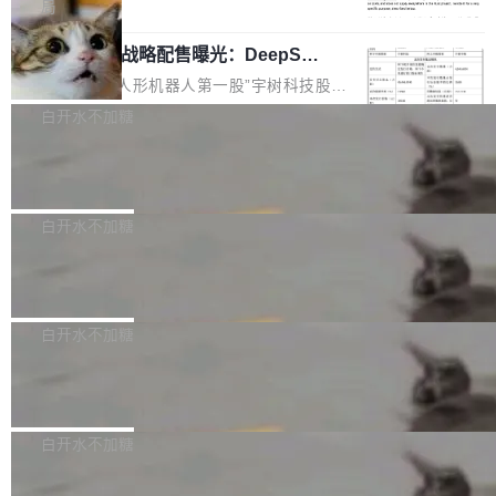
5% RHAE Best@1，超过了 ARC 报告的人类专
覆盖 rust-lang/rust 单一仓库的代码贡献。这不
局
家基线 95.4%。 不是又一个 coding agent 包装
是项目级别的官方立场，目前由五个团队采纳，
宇树科技 IPO 战略配售曝光：DeepSe
器 Prime Agent 的架构和市面上大多数 coding
但它可能是主流开源项目中关于 AI 辅助贡献最
ek 获配 93.3 万股，锁定 36 个月
agent 有本质区别。大多数 agent harness 的设
细致的一份规则。 政策的核心只有一句话：LLM
8月6日晚间，“人形机器人第一股”宇树科技股份
计是基于早期模型的能力—...
可以用来分析、提炼、审阅、建议，但不能用来
有限公司披露IPO发行价格及战略配售结果，杭
白开水不加糖
创作。 具体来说，LLM 生成的代码可以提交，
州深度求索人工智能基础技术研究有限公司（De
但必须满足五个条件：预先安排、非关键、高质
Docker 29.7.2 发布
epSeek）获配93.3399万股，按150.8元/股发行
量、充分测试、充分审查，并且必须披露。LLM
价格计算，认购金额约1.41亿元，股份锁定期为
Docker 29.7.2 现已发布，具体更新内容如下：
不得生成涉及安全性的关键变更，除非作者本身
36个月。 公告显示，本次宇树科技战略配售对
Bug fixes and enhancements 修复多次传递同
白开水不加糖
就是领域专家。即使如此，政策也"强烈不建
象主要包括长期投资机构、与公司业务具有战略
一环境变量时，docker service create和docker
议"这么做。 对于不披露的情况，审核者可以直
合作关系或长期合作愿景的大型企业、科创板保
Apache Fluss 毕业成为顶级项目
service update会发生 panic 的问题。docker/cl
接关闭 PR，无需解释。 政策作者 Jynn Ne...
荐人跟投子公司，以及公司高级管理人员和核心
i#7145 修复了 Docker Engine 29.7.0 中引入的
今年 7 月，Apache Fluss 的毕业提案在 Apach
员工参与设立的专项资产管理计划。其中，Dee
一个回归问题，该问题导致拉取镜像时会拒绝包
e 孵化器项目管理委员会（IPMC）投票中获得
白开水不加糖
pSeek作为与宇树科技具备战略合作关系的企
含绝对 hardlink 目标的镜像（此类镜像由某些镜
全票通过，随后获 Apache 软件基金会董事会批
业，获配股份数量占本次发行数量的2.31%。 除
像构建工具生成）。moby/moby#53305 修复了
马斯克 AI 百科项目 Grokipedia 被曝数
准。今天，Apache 软件基金会正式宣布 Apach
DeepSeek外，腾讯旗下上海启善投资有限公司
月未更新
Docker Engine 29.7.0 中引入的一个回归问
e Fluss 孵化毕业，成为 Apache 顶级项目（TL
埃隆·马斯克推出的AI百科项目 Grokipedia 被曝
获配9...
题，该问题可能导致在旧版 Linux 内核...
P）！这一里程碑不仅标志着 Fluss 迈入新的发
长期停止内容更新，未能实现其作为“AI版维基百
白开水不加糖
展阶段，也将进一步推动流式存储、实时湖仓与
科”替代品的目标。 据 Lawfare 最新调查，自今
AI 数据基础加速融合，为实时数据基础设施的发
Solon I18n：三种解析器，零样板代码
年4月以来，Grokipedia 页面更新功能基本停