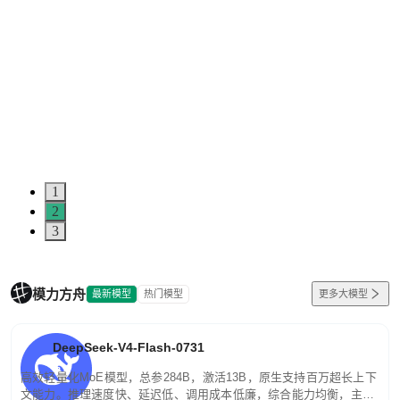
1
2
3
模力方舟
最新模型
热门模型
更多大模型
DeepSeek-V4-Flash-0731
高效轻量化MoE模型，总参284B，激活13B，原生支持百万超长上下
文能力。推理速度快、延迟低、调用成本低廉，综合能力均衡，主打