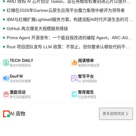
AMD 收购 AI 芯片创企 Taalas，旨在将模型权重刻进芯片以提升推理性能
红帽在2026年Gartner云原生应用平台魔力象限中被评为领导者
IBM与红帽扩展Lightwell服务方案，构建适配AI时代开源生态的可信基础设施
GitHub 再次爆发大规模服务降级
Prime Agent 开源发布：一个能自我改进的编程 Agent，ARC-AGI 3 超越人类专家基线
Rust 项目团队宣布 LLM 政策：不禁止，但你要承认哪些代码不是你写的
TECH DAILY
阅读榜单
每日内容报纸化
每周热文看这里
DevFM
智写平台
当天资讯听着看
AI 创作更轻松
激励活动
智库报告
参与活动赢源石
行业技术报告
AI 造物
更多造物项目