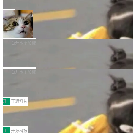
e” 和 Muse Spark 1.2 模型
mmit 之间的空隙里丢失了。 DeltaDB 要做的就
金额高达158.3亿美元，这一单项投入已经逼近
Meta 今天发布了两款 AI 产品：Muse Code，
是把这段空隙补上。 回退到任何一次编辑：Delt
微软同期总资本开支的四成。 与亚马逊、Alpha
一个在终端里运行的编程 agent；Muse Spark
局
aDB 捕获 commit 之间的每一次操作，...
bet、微软以及 Meta 等传统科技巨头相比，Spa
1.2，驱动这个 agent 的新模型。一句话概括：
ceXAI的资金消耗速度尤为引人瞩目。然而，支
美团开源 LoHoSearch，用知识图谱校
你可以用 curl -fsSL https://dev.meta.ai/install.
准 AI 能力认知
撑庞大支出的资金来源却呈现出截然不同的面
sh | bash 安装一个能在大项目里自动规划、写
机器出题的前提，是让机器拥有全局视野。整个
貌。数据显示，微软和 Meta 主要依托充沛的经
代码、验证结果的 AI 终端工具。 据介绍，Muse
构建流程可以分为四个环节：建图 → 控制难度
白开水不加糖
营现金流来覆盖资本开支，其资本支出覆盖率分
Code 是 Meta 的编程 agent 产品。它和市场上
→ 质量把关 → 数据概览。
别达到155% 和106%;而SpaceXAI的经营现金
腾讯开源 UCL-MPComm 通信库
已有的终端编程 agent 在设计理念上有几个明显
流仅能覆盖资本开支的12...
的差异点。 异步后台 agent：Muse Code 有一
腾讯网平团队宣布开源了 UCL-MPComm 通信
个主 agent 循环，外加一组后台 agent。这些后
库，并将作为transport接入Mooncake TENT。
白开水不加糖
台 agent...
该通信库针对AI Memory池化场景的数据传输需
CoStrict入选工信部2025人工智能应用
求进行了深度优化，能够实现数据中心内大规模
典型案例
计算节点间多种内存类型的高性能通信。 UCL-
近日，工信部科技司公示《2025人工智能应用典
MPComm将作为一种传输引擎接入Mooncake T
型案例入选名单》，深信服“面向企业研发场景的
开
开源科技
ENT，实现零拷贝传输性能提升30%、非零拷贝
开源 AI 编程平台 CoStrict 应用”凭借卓越的技术
传输性能最高提升5倍。UCL-MPComm底层基
深信服AI算力网关入选工信部人工智能
创新与落地成效成功入选。 全链路私有化部署，
应用典型案例！
于自研UCL-Engine通信引擎，后续腾讯网平将
助力企业AI研发安全落地 当前，越来越多企业已
前不久，工业和信息化部正式发布《2025年人工
持续开源更多基于UCL-Engine的高性能通信组
经开始引入 AI Coding 工具，通过调用公有云模
智能应用典型案例名单》，集中展示人工智能在
开
开源科技