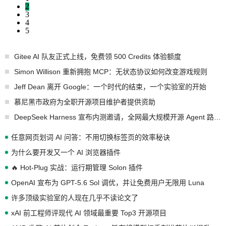
2
3
4
5
Gitee AI 队友正式上线，免费领 500 Credits 体验额度
Simon Willison 重新拥抱 MCP：无状态协议如何改变游戏规则
Jeff Dean 离开 Google：一个时代的结束，一个实验室的开始
慕尼黑市政府为全职开源项目维护者提供资助
DeepSeek Harness 宣布内测邀请，全网最大规模开源 Agent 路演现场诞生
任意网页划词 AI 问答：不用切换标签页的效率秘诀
为什么要开发又一个 AI 浏览器插件
🔥 Hot-Plug 实战：运行期管理 Solon 插件
OpenAI 宣布为 GPT-5.6 Sol 调优，并让免费用户无限用 Luna
许多顶级实验室的人现在几乎不读论文了
xAI 前工程师评现代 AI 领域最重要 Top3 开源项目