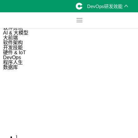
DevOps研发效能
综合
开源资讯
软件资讯
AI & 大模型
大前端
软件架构
开发技能
硬件 & IoT
DevOps
程序人生
数据库
1