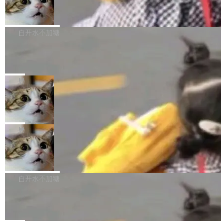
型。谁在开源赛道上领先，...
简单：开发者工具必须开源。 理由不是传统的自
商汤 SenseNova U1.5-Lite-Preview
i）在 X 上发帖： 「如果你是 Agent Harness 相
开源
由软件情怀，而是一个跟 AI agent 直接相关的
关开源项目的开发者，希望参加 DeepSeek Har
商汤科技宣布面向社区开源轻量级统一多模态模
技术判断。 两行 prompt 就能个性化任何软件 C
ness 的内测，可以回复或私信联系我。请附上
型的预览版本 SenseNova U1.5-Lite-Preview。
白开水不加糖
rawshaw 给出了两个 prompt。 第一个： "下载
GitHub id 以及开源代表作。」 DeepSeek 曾在
公告称，SenseNova U1.5-Lite-Preview并非简
某个软件的源码，在本地构建。修改 agent ...
官方招聘信息中写过一条简洁有力的公式：Mod
Ubuntu 将核心系统包从 deb 转成了 s
单的模型规模升级，而是基于 SenseNova U1
nap
el + Harness = Agent。模型负责理解和推理，
的一次系统性迭代，不仅在同一架构中贯通视觉
Ubuntu 正在把又一个核心系统包从 deb 转为 s
Harness 负责把能力落到真实环境中——调用工
理解、推理、生成与编辑，还仅以 8B-MoT 的轻
nap。这次是 hwctl——一个用来检查 Ubuntu
局
具、读写文件、管理上下文、处理错误、完成闭
量大小，将能力推进到4K、更精细的真实质感、
硬件认证状态的命令行工具。 Canonical 工程师
环。崔添翼招人的标...
更复杂的视觉控制和可持续迭代编辑。 相比 U
Dario Amodei 担心新人来 Anthropic
Alan Griffiths 在邮件列表中说得很直白：「hwc
只为金钱，不为使命
1，U1.5-Lite-Preview 在以下方向上带来了显著
tl 是一个 Ubuntu 专有的包，它和它的依赖项都
顶级 AI 研究员在两家公司之间来回跳，中间只
提升： 原生支持4K图像生成； 更精细的局部纹
是 Ubuntu 专有的，不会用在其他发行版上。」
隔了几天。 Lilian Weng 上周刚宣布因健康原因
局
理、细节与真实世界质感； 更准确的中英文文字
所以 deb 版本的受众实际上为零。既然只有 Ub
离开 Thinking Machines Lab，说自己作为联合
生成与复杂版式组织； 更稳定的图...
untu 用户在用，那用 snap 打包就没什么可纠结
FFmpeg 9.0 发布
创始人的角色「太累了」。几天后，The Inform
的。 从 deb 到 snap 的迁移路径 hwctl 是 rust-
ation 就曝出她将重回 OpenAI，负责递归自我
FFmpeg 9.0 现已发布，包含多项改进。官方更
hwlib 硬件 API 库的一部分，命令行工具负责查
改进方向的研究。她是 Thinking Machines 过
新日志列出的 9.0 版本主要更新内容如下： 扩
白开水不加糖
询 Ubuntu 的硬件认证数据库。...
去一年内第四个离开的联合创始人。 这家由前
展 AMF 色彩转换器 (vf_vpp_amf) 的 HDR 功能
OpenAI CTO Mira Murati 创立的公司，连创始
DeepSeek V4 Flash 单日消耗 8 万亿 t
MP4 muxer 中支持 LCEVC 音轨复用 Playdate
okens 登顶热搜
团队都留不住。 但 Thinking Machines 不是唯
视频编码器和多路复用器 添加 v360_vulkan filt
8 万亿 tokens。一天。一家公司的消耗。 Open