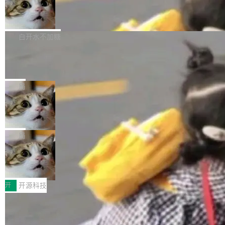
的图像元素不在同一个子树中，则它们将不再关
Firefox 153.0.3 发布
至今）的所有 commit，同样交由 AI 分析提炼。
ebastian Pipping 写在博客里的话。8 月 4 日，
联 加...
经过人工复核，准确度令人满意。这一方法也为
他宣布了一个新消息：从 2026 年 8 月 1 日起，
Firefox 153.0.3 现已发布，具体更新内容如
社区爱好者提供了高效跟踪新版本的思路。
他可以全职维护 libexpat 了，最长 6 个月。发
下： New Smart Window 包含多项增强功能：
白开水不加糖
工资的是慕尼黑市政府。 libexpat 是一个 C99
<ul> <li>现在建议列表会显示更多结果，方便用
编写的流式 XML 解析器，MIT 许可证。和 libx
Cloudflare Computer 开源：你的 Age
户查找历史记录和切换到已打开的标签页。（<a
nt 需要一台电脑，而不是一个容器
ml2 一样，它是世界上使用最广泛的 XML 解析
href="https://bugzilla.mozilla.org/show_bug.c
Cloudflare 开源了名为 @cloudflare/computer
库之一。你的操作系统、浏览器、无数的基础设
gi?id=2019042">Bug&nbsp;2019042</a>）</l
的 npm 包。项目的核心论点是：容器不适合 Ag
局
施软件，很可能都在用它。而过去十年，维护它
i> <li>现在，助手可以直接使用 Exa 的网络搜索
ent 计算。真正适合的，是 Isolate。 Cloudflare
的人一直在用业余...
结果回答问题，而无需将问题转交给搜索引擎。
OpenAI 公开邮件和聊天记录回应苹果
工程师在这件事上没什么可谦虚的——他们用 W
诉讼，称“Apple is getting this wron
（<a href="https://bugzilla.mozilla.org/show_
orkers 跑了十年 Isolate。用 CEO Matthew Pri
上个月，苹果一纸诉状把 OpenAI 告上法庭，指
g”
bug.cgi?id=204...
nce 的话说：「我们一生都在用 Isolate 运行代
控其挖角苹果前员工并窃取商业秘密。苹果的诉
局
码，而 AI Agent 不需要容器，它们需要的是 Iso
状把 OpenAI 描述成一个系统性地从前东家挖
late。」 容器为什么不合适 容器的问题在于启动
HUAWEI MatePad Edge上架WorkBu
人、套取机密信息的对手。 OpenAI 没发律师
ddy鸿蒙PC版，说话就能干活的AI办公
和销毁都太重了。一个 Agent 要执行的任务可能
函，也没选择庭外沉默。它在官网贴了一篇博
全能AI工作台WorkBuddy鸿蒙PC版上架HUAWE
搭子
只需要几毫秒的 CPU 时间，但容器从冷启动到
文，标题只有六个字：Apple is getting this wro
I MatePad Edge应用市场，直接下载即可使
开
开源科技
就绪要花数秒。如果未来有十...
ng。 然后，它把邮件往来和 iMessage 聊天记
用，与鸿蒙电脑上的体验一致。值得一提的是，
录全贴了出来。 他发错人了 苹果外部律师 Gabr
FFmpeg 9.0 发布：代号“Lei”，以此纪
这是目前市面上唯一支持平板接入WorkBuddy P
念中国开发者雷霄骅
iel Gross 来自 Weil 律所，2 月 23 日下午 5:53
C版的产品，搭载“人机双写”重磅功能——你写
全球知名开源多媒体框架 FFmpeg 今天正式发