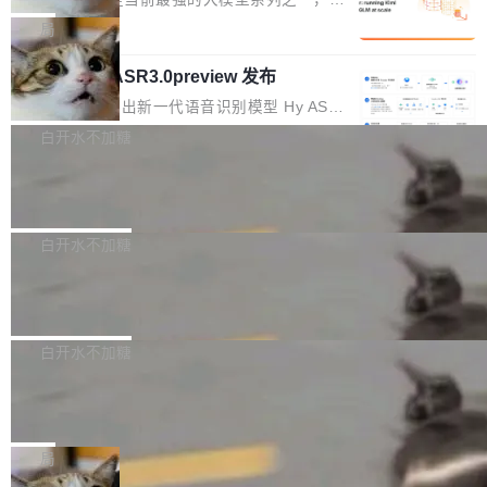
1%，成本降 30%
在语法层面完成文本定位，难以触及代码的语义
调整期间，部门三次通知全员将数据从A集群迁
它们有一个共同的问题：太吃显存了。月之暗面
局
内涵与结构关联，导致开发者使用代码智能体在
移到B集群，王某都回复了"收到"。 他没有迁移
的 Kimi K 系列和智谱的 GLM 都是长上下文、M
理解大规模代码仓时面临显著"代码仓理解"瓶
数据。2024年9月3日下午4点，他使用此前登录
腾讯混元 Hy ASR3.0preview 发布
oE 架构的大模型，好用到让人上瘾，但 GPU 显
颈。 代码仓深度理解服务（以下简称" CodeBas
的账号密码进入A集群，输入了一条被程序员圈
存永远不够用。 Cloudflare 的 Workers AI 团队
腾讯混元正式推出新一代语音识别模型 Hy ASR
e深度理解服务"）是华为云码道（CodeA...
称为"删库跑路"的命令——最高管理员权限、无
一直在跑这些模型的推理。他们在官方博客上发
3.0preview。基于最新一代大语言模型 Hy3 的
白开水不加糖
需确认、强制递归删除。17个小时后，运维人员
了一篇技术文章，详细拆解了三种让大模型在 G
语言理解能力，以及融合了高精度语音识别与深
发现异常并中止进程时，89TB数据已经没了。
PU 上跑得更省、更快的技术手段——KV cache
Pale Moon 34.3.2 发布，苍月浏览器
度语义理解能力，实现了语音识别能力的全面升
删掉的是AI游戏部门的全部开发文件，包括公司
量化、模型权重压缩、以及共享 KV cache 的完
级。 根据介绍，Hy ASR3.0preview 目标在于：
Pale Moon 34.3.2 现已发布，这是一个安全更
自研的多个文生3D和...
整性保护。效果是：吞吐量提升 41%，每 token
让语音识别不再只是听清，而是真正听懂。通过
新和少量网页兼容性修复版本。 Changes/fixe
白开水不加糖
成本降低 30%，精度不变。 FP8 省的不仅是显
先理解你的语境和意图，再把准确的文字直接给
s： 实现了URL.Parse()便捷功能 对浏览器内部
存 KV cache 是推理时最吃显...
到你。从“逐字转写、单点优化”演进为“理解语
PostgreSQL 18/19 新特性深度解读
函数添加了多项边界检查，以避免潜在的越界访
境、兼容场景、一键直出”。 Hy ASR 3.0 previe
问、下溢和溢出。（DiD） 修复了加载和解析内
演讲者分享了一个有趣的实践：面对 PG 18 已
w 不要求标准普通话，方言识别覆盖粤语、吴语
容提供的字体时出现的几个问题 为避免音频加
发布的 Release Notes，他利用 AI 工具（如 Co
白开水不加糖
等 10 大方言片区和 20 余个二级小片区。在开
载、处理和播放过程中可能出现的一系列错误，
pilot）对数千条 commit 日志进行自动分析，先
源评测集中，Hy ASR 3.0 preview 在多语种的
慕尼黑市政府为全职开源项目维护者提
对音频采样频率设定了下限 采样率低于 8kHz
让模型总结出三十余条潜在特性，再逐条要求生
WER（...
供资助
（通常被认为是 "telephone"/"walkie-talkie" 音
成详细解释和代码校验，最终筛选出对用户体感
"在过去大约 10 年的大部分时间里，libexpat 的
质的最低采样率）的音频格式将被拒绝 修复了 C
最强的若干项。对于尚未正式发版的 PG 19，则
维护工作一直与我的日常工作、家务、社交生活
局
SS 圆角虚线样式中可能存在的问题 如果表单中
通过拉取过去一年内（从 PG 18 Beta1 时间点
和休闲娱乐竞争时间。" 这是 libexpat 维护者 S