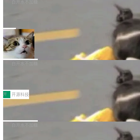
理工具。它可以查看，转换，编辑和分类所有主
白开水不加糖
像AI落地最昂贵的环节，不是算法，是专业医生
流格式的电子书。Calibre 是个跨平台软件，可
的时间。 张医生是某三甲医院放射科副主任医
SwiftUI 问世七年了，为什么开发者还
以在 Linux、Windows 和 macOS 上运行。 Cal
师，牵头一项腹部肌肉影像课题。他需要在数百
在骂它？
ibre 9.12 现已正式发布，此次更新内容如下：
Yakov Manshin 发了一期长达 40 分钟的 YouT
张CT影像上完成像素级精细分割，让系统"...
新功能 macOS：在 Connect/Share 按钮中添加
ube 视频，标题是"SwiftUI 七年后：一个平庸的
局
通过 AirDop 共享书籍的功能 Content server：
故事"。视频核心观点很简单：SwiftUI 发布七年
DBeaver 26.1.4 发布
支持可向服务器后端添加新端点的插件 Edit boo
了，仍然像一个永久公测版。 Manshin 从数据
k：Compress images：添加将 GIF 图像转换为
流、布局系统、API 稳定性、性能、跨平台五个
DBeaver 是一个免费开源的通用数据库工具，适
JPEG/WebP 的选项 ToC Editor：添加一个按
维度逐一批判了 SwiftUI。最让人印象深刻的一
用于开发人员和数据库管理员。DBeaver 26.1.4
白开水不加糖
钮，用于对目录中的条目进...
个论据是：苹果官方的 SwiftUI 教程项目 Land
现已发布，具体更新内容包括： AI 助手： <ul st
marks，用最新 Xcode 在最新 macOS 上构建
传音TEX AI语音算法团队斩获MLC-SL
yle="margin-left:0; margin-right:0"> <li><span
M 2026国际挑战赛Task 1亚军
运行，出来的效果是坏的——侧边栏按钮大小不
style="color:#000000">现在可以通过键盘访问
近日，在国际语音领域顶级会议INTERSPEECH
一，界面错位。他说这个问题"两年前就发现了，
AI 聊天功能（添加了一些快捷键）</span></li>
2026卫星活动——第二届多语种对话语音语言模
开
开源科技
至今没变"。 数据流方面，Manshin 指出 SwiftU
<li><span style="color:#000000">新增了始终
型挑战赛 （Multilingual Conversational Speec
I 的属性包装器演进史...
在新 SQL 控制台中打开 AI 生成的脚本的功能</
Qwen3.8-Max 发布，下周开源 Qwen3.
h Language Model Challenge，MLC-SLM）T
8-27B
span></li> <li><span style="color:#000000...
ask 1赛道中，传音TEX AI中心语音算法团队以
千问大模型宣布正式推出 Qwen 家族迄今最强大
自主研发的说话人归属多语种自动语音识别系统
的模型 Qwen3.8-Max，也是其首个 Max 规模
白开水不加糖
取得tcpMER 15.41%的成绩，在全球110支参赛
的开源权重模型。Qwen3.8-Max 的模型权重预
队伍中位列第二。此次突破展现了传音在多语种
MiniMax H3 开源：33B 全模态模型，
计将于开源，彼时也将同步开源 Qwen3.8-27B