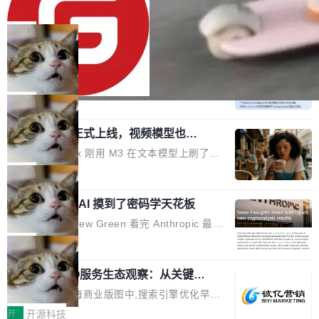
80%
eb 消息列表消息导航支持 修复 soloncode web
OpenAI 宣布 GPT-5.6 Luna 价格下降 80%。输
文件详情初次显示时语法高亮失效的问题 修复 s
入从每百万 token 1 美元砍到 0.2 美元，输出从
局
oloncode web 审查详情文件名中文乱码的问题
6 美元砍到 1.2 美元。GPT-5.6 Terra 降 20%。
细节优化 详情查看：https://gitee.com/opensol
DeepSeek-V4-Flash 官方 API 现已正
旗舰 Sol 没降，但加了一个 Fast 模式——2.5
式上线公测
on/soloncode/releases/v2026.8.2
倍速度，2 倍价格，智商不变。 降价的理由不是
DeepSeek V4 Flash 正式版今天上线了。模型
市场竞争，不是清库存，是 Sol 自己把自己优化
结构和参数规模没变，还是 MoE 284B、激活 1
局
了。 这事分两步。第一步，OpenAI 把 GPT-5.6
3B、100 万 token 上下文——只重新做了后训
Sol 部署上线。第二步，让 Sol 通过 Codex 自
MiniMax H3 正式上线，视频模型也开
练。但改完之后，Agent 能力直接把自家 4 月发
始玩全模态了
己去优化自己的推理基础设施。Sol 学了 Triton
的 Pro Preview 给干了。 九项 Agent 基准测试
上个月 MiniMax 刚用 M3 在文本模型上刷了一
和 Gluon 两种 GPU 编程语言，重写了生产环境
全部反超。Terminal Bench 2.1 从 61.8 涨到 8
波存在感，今天 H3 来了——一款全模态生成模
局
的 GPU 内核，找出了哪...
2.7，DeepSWE 从 7.3 涨到 54.4，DSBench-F
型，而且承诺几天内开源权重。 先看能力边界。
ullStack 从 37.0 涨到 68.7。不说别的，一个 Fl
Anthropic 的 AI 摸到了密码学天花板
H3 接受文本、图像、视频、声音任意组合作为
ash 型号干翻了三个月前代表最高水平的 Pro 预
输入（它叫多模态上下文），输出带原生双声道
密码学家 Matthew Green 看完 Anthropic 最新
览版，这件事本身就够说明后训练的威力了。 跟
音频的视频，最高 15 秒 2K 分辨率。举个例
的密码分析成果后，写了篇博客。标题很克制：
局
它一起来的还有两...
子：扔进去一段参考视频（取它的希区柯克运
「一些想法」，但内容不克制。 先说 Anthropic
镜）、一张人物图片、一段歌声录音，用自然语
2026上海SEO服务生态观察：从关键词
做了什么。他们让未发布的 Claude Mythos 模
排名到AI答案占位的选型逻辑
言告诉模型你要什么——H3 自己搞定剩下的。
型去跑密码分析，出了两个结果：一个攻击了后
在2026年的上海商业版图中,搜索引擎优化早已
这个"自己搞定"说起来轻巧，背后的训练范式变
量子签名方案 HAWK，另一个是对缩减轮次 AE
不是“发外链、堆关键词”那么简单。行业数据显
开
开源科技