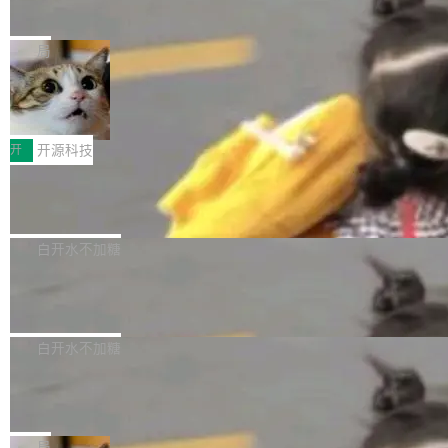
一个视觉语言模型只够当它的编码器
语音识别、说话人日志、时间对齐与长音频工程
模型。 根据介绍，Qwen3.8-Max 基于 Qwen 3.
MiniMax 今天开源了 H3，一个 33B 参数的全模
化系统等关键方向的系统性技术实力。 本届赛事
5 的架构基础构建，参数规模扩展至 2.4 万亿，
态生成模型，能生成带原生立体声的 2K 视频。
局
聚焦多语言对话语音模型面临的关键技术挑战，
激活参数95B，支持100万上下文Tokens，在编
没有发布会，没有预告，直接扔了篇文章出来，
共吸引来自全球工业界与学术界的1...
程、办公、科研以及长周期任务等方面实现了全
DeepSeek-V4-Flash正式版API上线超
权重已经上传至 Hugging Face。 去年国内的视
算互联网
面提升。它不仅能应对更具挑战性的问题，还能
频生成模型还在追 Runway 和 Pika 的参数，今
近日，DeepSeek-V4-Flash 正式版 API 开启公
更可靠地端到端完成复杂任务，输出值得信赖的
天 MiniMax H3 从架构到许可都摆上台面了。一
开测试。国家超算互联网正式上线 DeepSeek-V
开
开源科技
成果。 全球开发者都可通过千问 AI 平台获得 Q
个模型，三个模块，两个开源。 H3 由三个模块
4-Flash 正式版（DeepSeek-V4-Flash-0731）
wen3.8 的 API 服务：国内每百万 Tok...
组成：H3-Context-IR 负责多模态指令理解和编
Docker 29.7.1 发布
模型 API 调用服务和模型文件。 DeepSeek-V4-
排（闭源，提供 API）；H3-Base 是核心生成模
Flash-0731 经过大量后训练工作，智能体能力
Docker 29.7.1 现已发布，具体更新内容如下：
型，33B 参数，负责 768p 音视频生成（开
大幅增强，指令遵循能力大幅增强。在多项基准
Bug fixes and enhancements 修复了一个回归
白开水不加糖
源）；H3-Regenerate-2K 负责 in-context 重新
测试中，DeepSeek-V4-Flash 正式版性能可与
问题，该问题导致无法拉取图层中包含缺少明确
生成 2K ...
当前最强的闭源模型相媲美。 超算互联网现面向
Ant Design 6.5.3 发布，企业级 UI 设
父目录条目的目录的图像。moby/moby#53260
计语言和 React 实现
企业和开发者提供 DeepSeek-V4-Flash-0731
修复了一个回归问题，即CopyToContainer会拒
Ant Design 是阿里巴巴开源的一套企业级 UI 设
模型 API 调用服务，用户无需繁琐环境配置，一
绝遍历绝对符号链接的容器路径，例如/var/run -
计语言和 React 组件库。Ant Design 6.5.3 现
白开水不加糖
键接入即可快速调用，为各行业用户提供高性
> /run。moby/moby#53261 如需查看此版本中
已发布，主要更新内容如下： Input 修复 Input.
能、安...
的所有拉取请求和更改，可参阅： docker/cli, 2
DeepSeek V4 Flash 跑分全解析，13
OTP 使用字符串 mask 时仍采用 type="text" 的
个最强模型里它最便宜
9.7.1 milestone moby/moby, 29.7.1 milestone
问题，并保留显式 type 配置。#58835 修复 Inp
比它聪明的没它便宜，比它便宜的——哦，没有
更新说明：https://github.com/moby/...
ut.OTP 的 mask 为 true 时仍显示原始值的问
比它便宜的。 Artificial Analysis 更新了 DeepS
局