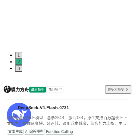
1
2
3
模力方舟
最新模型
热门模型
更多大模型
DeepSeek-V4-Flash-0731
高效轻量化MoE模型，总参284B，激活13B，原生支持百万超长上下
文能力。推理速度快、延迟低、调用成本低廉，综合能力均衡，主打
高并发、轻量化任务，适合日常对话、内容创作、基础 RAG、批量
文本生成
AI 编程模型
Function Calling
文案处理等普惠刚需场景。