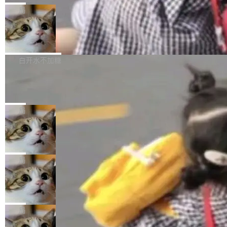
给 OpenAI 总法律顾问 Che Chang 发了封邮
你的，AI写AI的，同屏协作互不干扰。一句话让
布了 9.0 版本。这个版本除了带来新一代音视频
局
件，附了一封长信，要求 OpenAI 配合调查前苹
AI帮你干活，现在开启全新体验！ 温馨提示：
处理能力和硬件加速支持之外，还有一个特殊之
果员工带走机密信...
体验WorkBuddy鸿蒙PC版前，请将 HUAWEI M
亚马逊成本失控：AI 写代码烧掉 1215
处：FFmpeg 9.0 的代号是“Lei”。 这个名字，
万元，超预算 860%
atePad Edge 升级至 HarmonyOS 6.1.0.135S
来自中国开发者雷霄骅（Lei Xiaohua）。 对于
外媒近日曝光了亚马逊的多份内部报告显示，AI
P9 patch03及以上版本。 *升级路径：设置 > 搜
很多中国音视频开发者而言，这个名字并不陌
导致公司在多个项目上超支。《金融时报》报道
白开水不加糖
索“软件更新” > 检查更新，即可搜索新版本，下
生。十年前，他通过大量中文技术文章、源码分
称，仅一个项目的成本超支就高达 180 万美元
载安装完成升级即可。 没有...
析和开源示例，让一代开发者第一次真正理解 F
Hugging Face CEO 发声：中国正在开
（约合人民币 1215 万元）。 具体来说，一名工
源模型上碾压我们
Fmpeg，也成为很多人进入音视频开发领域的
程师借助 Anthropic 旗下 Claude Sonnet 模型
"他们正在开源模型上碾压我们。" Hugging Fac
“启蒙老师”。 而今年，恰好是雷霄骅离世十周
编写程序，目标是完成电商平台作者信息与商品
e CEO Clément Delangue 在 CNBC 的采访里
局
年。FFmpeg 社区最终选择用一个大版本的名
列表的数据匹配 —— 一项常规的数据处理任
没有拐弯抹角。他说中国正在赢得 AI 竞赛，而
字，留下了这份纪念。 雷霄骅曾是中国传媒大学
当 AI agent 把源码变成了最好的扩展系
务，最终却产生了 180 万美元的账单，实际支出
且按目前的速度，中国 AI 工具预计在今年底或
数字电视技术方向的博士生，长期从事视频、音
统，开发者工具必须开源
超出原定预算 860%。 更令人意外的是，该项目
2027 年就能追上美国前沿实验室的水平。 Dela
五年前，David Crawshaw 问过很多软件工程师
频技...
最终并未成功落地，而高额算力消耗持续运行长
ngue 把原因归结为一件事：开放协作。中国的
一个问题：你写过什么给自己用的程序？答案几
局
达 5 个月，公司直到财务对账时才察觉异常。这
AI 开发者在一个共享和协作的生态里加速迭代，
乎都是没有。工程师们整天用别人写的程序写程
意味着一个无人看管的 AI 程序，在近半年时间
DeepSeek Harness 宣布内测邀请，全
而美国模型厂商在"闭门造车"。他的原话是 "buil
序给别人用。偶尔有人自己写个博客系统、智能
里日夜不停地"烧钱"。 复盘显示，...
网最大规模开源 Agent 路演现场诞生
ding in silos"——各自为战，互不通气。 这个判
家居控制、家庭实验室，都算稀奇事。 Crawsh
一条内测招募帖，发出去的时候大概没人想到它
断从他嘴里说出来分量不同。Hugging Face 是
aw 是 Shelley 的作者，一个开源 AI coding age
会变成一场开源 Agent 生态的路演。 8月1日，
局
全球最大的开源 AI 平台，上面跑着上百万个模
nt。他最近在博客上写了一篇文章，核心论点很
DeepSeek Harness 团队负责人崔添翼（tiany