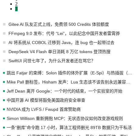
2
3
Gitee AI 队友正式上线，免费领 500 Credits 体验额度
FFmpeg 9.0 发布：代号 “Lei”，以此纪念中国开发者雷霄骅
AI 将系统从 COBOL 迁移到 Java，连 bug 也一起带过去
DeepSeek V4 Flash 单日消耗 8 万亿 tokens 登顶热搜
SwiftUI 问世七年了，为什么开发者还在骂它？
跳出 Fatjar 的束缚：Solon 插件的体外扩展（E-Spi）与热插拔（H-Spi）
Mike Pall 删标签，Hisham 发声：Lua 生态该不该告别永远兼容的旧梦？
Jeff Dean 离开 Google：一个时代的结束，一个实验室的开始
中国开源 AI 模型将豁免美国政府安全审查
NVIDIA 成为 LVFS / Fwupd 首席赞助商
Simon Willison 重新拥抱 MCP：无状态协议如何改变游戏规则
一条“删库”命令跑 17 小时，算法工程师删光 89TB 数据只为干私活