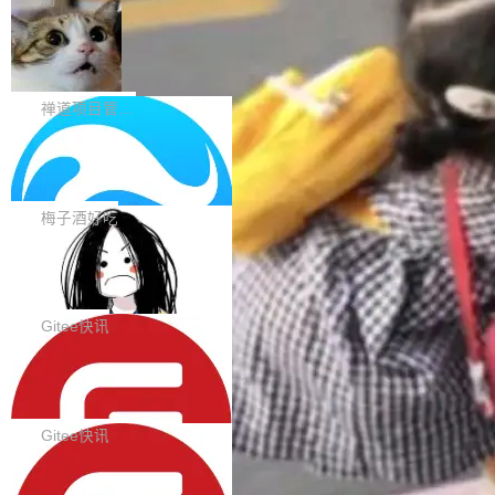
题。#58805 修复 Input.TextArea 调整大小手柄
eek V4 Flash 0731 的完整评测。一张 Intellige
在触摸设备上显示为小圆点的问题。#58812 Ty
禅道开源版 22.4 发布，内置 DevOps4.
nce Index vs Cost per Task 的散点图上，13
0 正式版，提供从代码提交到交付的全
pography 优化 Typography 省略提示在大列表
个模型排成一列，V4 Flash 贴着底部：$0.03
大家好， 禅道开源版22.4发布啦！本次发布我们
生命周期的管理能力
中的渲染性能。#58806 修复 Typography...
一次任务。 V4 Flash 的 Intelligence Index 得
带来了DevOps4.0系列的首个正式版本。 DevO
禅道项目管理软件
分 50，在 101 个模型中排第 3。排在它前面
ps4.0内置与禅道DevOps专业版同源的代码管理
的：Claude Opus 5（61 分）、Claude Fable
Solon 的 10 种 HTTP 服务器：改一行
核心，依托于全自研的GitFox代码托管引擎，我
依赖，换一个引擎
5（60 分）、GPT-5.6 Sol（59 分）、Kimi K3
们提供了从代码提交到交付的全生命周期的管理
用 Solon 做线上项目有一阵子了，有个点总让新
（57 分）、Grok 4...
能力。同时，我们 对禅道DevOps现有底层代码
接触的人觉得意外：服务器引擎是让你选的。 S
梅子酒好吃
进行了革命性的重构，为后续AI辅助编程、智能
olon 内核约 0.3MB，不内置固定的 HTTP 服务
代码评审及自动化运维的全面落地夯实了“一体
BootstrapBlazor v10.9.0 已经发布，B
器。HTTP 引擎是一个独立插件。你选一个，或
ootstrap 样式的 Blazor UI 组件库
化”的基座。 新版本将为用户带来更好的使用体
者选两个，不同环境之间切换，一行应用代码都
BootstrapBlazor v10.9.0 已经发布，Bootstrap
验和更高的工作效率，感谢大家一直以来的支持
不用改。 下面快速过一下 10 种 HTTP 服务器
样式的 Blazor UI 组件库 此版本更新内容包括：
Gitee快讯
和反馈，我们将继续努力提供更优秀的产品和服
选项，各自适合什么场景，以及怎么切换。 一行
Release 2026-07-31 V10.9.0 Fixes fix(MultiFi
务！ 新增功能点 DevOps： 采用自研代码托管
依赖替换 在 Solon 里换 HTTP 服务器就是改 po
SolonCode v2026.8.2 已经发布，终端
lter): 增加暗黑主题支持 by @ArgoZhang in htt
平台，支持一站式安装，提供从代码提交到交付
智能体
m.xml 里一个依赖，别的什么都不用动。 <depe
ps://github.com/dotnetcore/BootstrapBlazor/p
SolonCode v2026.8.2 已经发布，终端智能体
的...
ndency> <groupId>org.noear</groupId> <arti
ull/8239 fix(Camera): 增加 exact 显式设置设备
此版本更新内容包括： 优化 soloncode run 模
Gitee快讯
factId>solon-web</artifac...
id by @kkxkx in https://github.com/dotnetcor
式（参考 run-headless-mode.md） 添加 solon
e/BootstrapBlazor/pull/825...
OpenAI 宣布 GPT-5.6 Luna 价格下降
code web 国际化多语言支持 添加 soloncode w