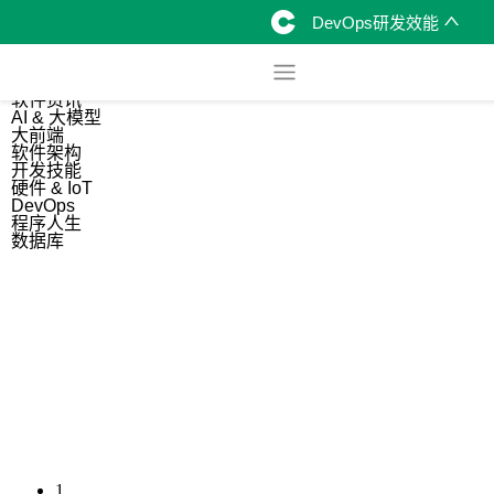
DevOps研发效能
综合
开源资讯
软件资讯
AI & 大模型
大前端
软件架构
开发技能
硬件 & IoT
DevOps
程序人生
数据库
1