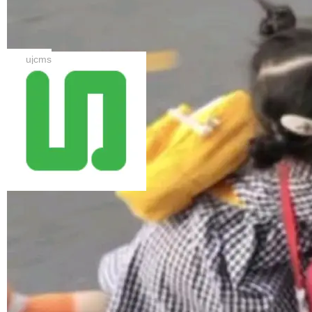
e 安全团队发布了一份长达数万字的技术时间线
投机解码框架。本次将训练工具 + Hy3-A21B的
复盘。整篇报告读下来，最让人后背发凉的不是
UJCMS 12.3.0 发布，国内 Java CMS
MTP / DFly drafter 权重与训练代码一次性放
漏洞...
网站内容管理系统
出。 公告称，新一代 drafter DFly 取得新 SOT
UJCMS 12.3.0 正式发布。本次版本重点完善站
A，4–64 全并发档位、六大 benchmark 均取得
点管理与部署体验：页脚上方新增全站友情链接
ujcms
更高吞吐，较 AR 基线平均加速 1.98–2.40×(代
栏，按类型分组下拉展示，图片类型链接支持展
码/数学峰值 2.86×)，比 DFlash 再快 10.5–11.
示 Logo；定时任务新增可视化调度配置（每小
8%；平均接受长度较 DFlash +30%、约为 MT
时/每天/每周/每月），自定义模式支持 Quartz
加载更多
P 的 1.6 倍。 D-cut 榨干高并发，线上真实流量
表达式并即时校验合法性；新增友情链接类型，
额外提升 +15.7%...
支持按类型分组，并可配置文字/图片展示方式及
Logo 裁剪尺寸。 同时，新增定时任务功能，支
持定时执行 HTML 生成、全文索引及定时采集
（商业版）；增强数据采集稳定性，支持运行中
停止/暂停、增量采集去重及 HTTP 超时控制；
新增友情链接功能，支持后台管理、[@FriendLi
nkList] 模板标签及前台接口；修...