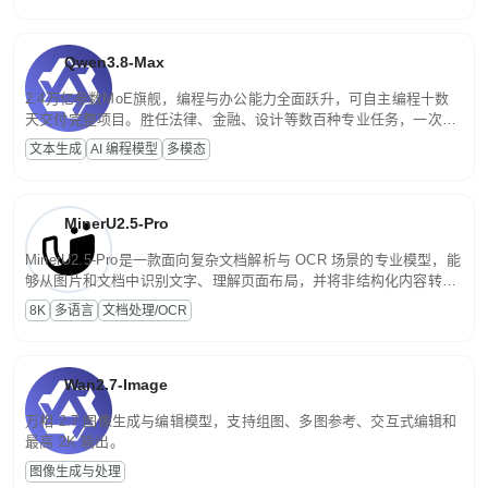
Qwen3.8-Max
2.4万亿参数MoE旗舰，编程与办公能力全面跃升，可自主编程十数
天交付完整项目。胜任法律、金融、设计等数百种专业任务，一次对
话端到端交付生产级成果。原生视觉理解贯穿规划、执行与验证全流
文本生成
AI 编程模型
多模态
程，支持超长文档与长视频的深度语义解析。长程任务中自主规划与
闭环迭代，持续进化。
MinerU2.5-Pro
MinerU2.5-Pro是一款面向复杂文档解析与 OCR 场景的专业模型，能
够从图片和文档中识别文字、理解页面布局，并将非结构化内容转换
为便于存储、检索和二次处理的结构化结果。
8K
多语言
文档处理/OCR
Wan2.7-Image
万相 2.7 图像生成与编辑模型，支持组图、多图参考、交互式编辑和
最高 2K 输出。
图像生成与处理