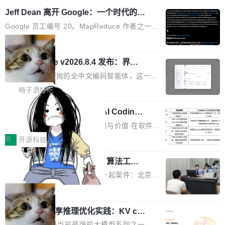
Jeff Dean 离开 Google：一个时代的结
束，一个实验室的开始
Google 员工编号 20。MapReduce 作者之一。
Bigtable 作者之一。TensorFlow 的作者之一。
局
Gemini 的架构师。Google 首席科学家。 Jeff D
🔥 SolonCode v2026.8.4 发布：界面
ean 在 Google 工作了 27 年后，宣布离职。 他
字体可调、22 种语言、记忆搜索增强
不是一个人走。一同离开的还有 Sanjay Ghema
打开终端就能上岗的全中文编码智能体，这一轮
wat（Google 员工编号 23，Jeff Dean 二十多
把「看得清、用母语、记得住」三件事一次补
梅子酒好吃
年的编程搭档，MapReduce 和 Bigtable 的共同
齐。 SolonCode 是什么 SolonCode 是杭州无
作者）、Quoc Le（Google 大脑核心成员，Se
让“代码语义理解”深度释放AI Coding
耳科技研发的企业级终端编码智能体——一位全
价值潜能：华为云码道（CodeArts）
q2Seq 和 DocAI 的共同发明人）以及 Oriol Vin
中文驱动的数字员工，自主理解需求、规划步
一、代码仓深度理解技术的作用与价值 在软件工
代码仓技术解析
yals（Gemini 联合负责人，AlphaSta...
骤、编写代码。不挑模型、不挑平台，curl 一行
程实践中，代码仓是企业核心知识资产的主要载
开
开源科技
装完即用。 开源地址：Gitee · GitCode · GitHu
体。企业级代码仓库通常包含数十万乃至数百万
b 安装 支持 Java 8+（8~26）、macOS / Linu
一条“删库”命令跑 17 小时，算法工程
个文件，其规模远超单次模型调用可承载的上下
师删光 89TB 数据只为干私活
x / Windows / Harmony PC。 # macOS / Linu
文窗口。随着项目规模的持续扩张与代码历史的
最高人民检察院8月4日公布了一起案件：北京一
x / Harmony PC curl -fsSL https://solon.noea
不断累积，代码仓中的模块关系、接口契约、业
名90后算法工程师王某，为了给自己接的私活腾
局
r.org/solon...
务逻辑等关键信息往往分散于数十乃至数百个文
服务器空间，删光了公司AI游戏部门的全部核心
件之中，形成高度复杂的知识关联网络。传统的
Cloudflare 分享推理优化实践：KV ca
数据。 王某2024年1月入职东城区某科技公司AI
che 量化 + 权重压缩，吞吐量提升 4
代码检索手段（如关键词匹配、目录遍历）仅能
短剧部门，有互联网大厂背景。在公司内部架构
Kimi 和 GLM 是当前最强的大模型系列之一，但