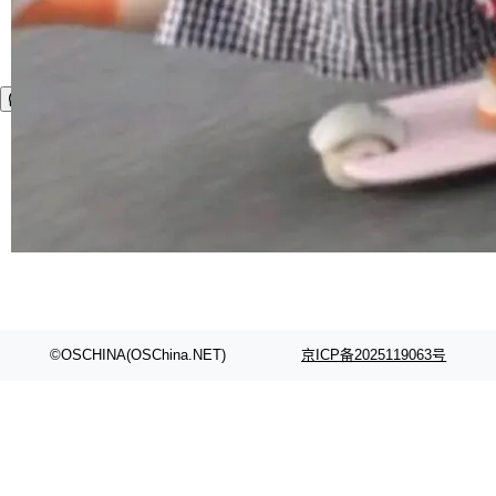
©OSCHINA(OSChina.NET)
京ICP备2025119063号