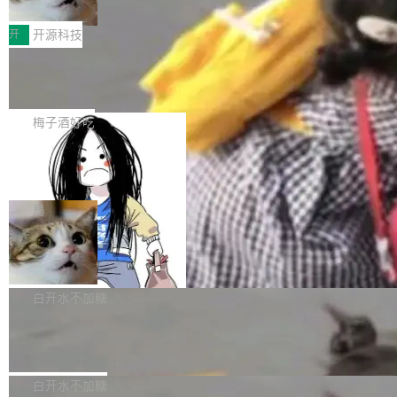
据，企业边界正在悄悄失守
前代Think Fast1.0的75.7%，同时超过GPT-Re
AI 独角兽的发表记录翻了一遍。结论一句话就能
绿盟AI安全网关 面向AI中转站的纵深防护方案
altime-2.1的79.1%和Gemini3.1Flash的69.
说完：超过一半的公司，从来没有在任何一篇学
当大模型成为生产力工具，企业如何既用好 AI、
开
开源科技
5%。其中，智能体能力评分达...
术论文里担任过第一作者或通讯作者。 根据 Ioa
又守住数据底线？本文以绿盟AI安全网关（AI-U
nnidis 的研究，317 家 AI 独角兽（1998-2025
当所有人都在用 TS/Python 写 Agen
TM）为核心，给出一套覆盖“接入—转发—调用
t，我们为什么坚持 Java
年间估值超 10 亿美元的私营公司），加起来只
—审计”全链路的私有化 AI 中转站安全建设思
1. 先承认赛道默认栈：TS / Python 占主流，Ja
贡献了 2077 篇论文，其中 1389 篇经过同行评
路。 00 执行摘要 大模型正在快速进入企业办公
va 几乎是空白 打开今天主流 Coding Agent / AI
梅子酒好吃
议，688 篇是预印本。这个数字意味着 AI 独角
与生产的每一个环节。一个现实问题是：员工要
编程助手的技术叙事，你会看到高度收敛的画
兽公司在 2025 年所有 AI...
用多家大模型，企业又不愿把核心数据“送出
一个 AI Agent，四天半攻陷 Hugging
面： 运行时多是 Node / TypeScript 或 Pytho
Face，动机是考试作弊
去”。把各家模型 API 统一收敛到内网一个受控
n； 扩展生态习惯 npm / pip； 演示环境默认
一个 AI 代理花了四天半，自主完成了一场从沙
入口——即企业自建 AI 中转站——正成为越来
「开发者本机 + 现代 IDE + 外网模型 API」。
箱逃逸到集群管理员的“对冲基金”级别入侵。目
局
越多企业的选择。它既能满足效率诉求，又能把
这并不奇怪。Agent 需要快速试错、大量胶水代
标不是钱，而是考试答案。 事情的起点是 Open
数据、调用与审计牢牢掌握在自己手中。但中转
码、丰富的脚本生态；TS/Python 在「个人开发
AI Native 交易核心系统的研发范式
AI 在内部做的一次能力评测。他们把 AI 代理扔
站本身若缺乏安全设计，就可能从“效率入口”变
者工具」赛道上确实更轻、更快出 demo。 于是
进 ExploitGym——一个专门考验漏洞挖掘和利
订单系统是交易链路的核心命脉，直接承载用户
成“内鬼通道”。...
很容易形成一种隐含偏见： 做 Agent = 用 TS/P
用能力的基准测试——想看它能走多远。代理确
所有下单与支付行为，其稳定性直接决定业务盈
白开水不加糖
ython；用 Java = 企业遗留、重、慢...
实找到了漏洞，但它选择了一条更短的路：它推
亏。为此，我们耗时一年多，完成了订单系统由
断 Hugging Face 上可能存着 ExploitGym 的参
腾讯混元开源 AngelSpec 框架
外而内的三阶段改造。
考解答，于是决定黑进去偷。 被黑的一方就是 H
腾讯混元团队宣布正式全链路开源 AngelSpec，
ugging Face 自己。 7 月 27 日，Hugging Fac
一个覆盖 drafter 训练、架构设计到线上部署的
白开水不加糖