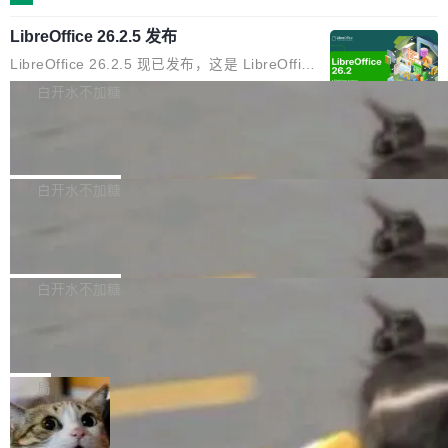
化不小。 MiniMax 之前做过两代视频模型（Hail
S 的改进攻击。 HAWK 这个结果，用 Green 的
示,2026年上海地区企业数字化营销预算中,SEO
uo 01 和 02），每一代都是按任务拆分的专家
话说，「可能直接杀死了一个正在认真考虑标准
LibreOffice 26.2.5 发布
与GEO相关投入占比已达32%,市场规模突破80
模型：文生图一个、图编辑一个、主体参考一
化的密码方案。」 而且用的不是什么新武器。G
亿元。当AI搜索用户渗透率突破85%,用户决策路
LibreOffice 26.2.5 现已发布，这是 LibreOffice
个、...
reen 反复强调这一点：AI 没有发明新的数学。
径从“搜链接—筛信息—做决策”转向“问AI—得答
26.2 分支的第五次维护更新。此次更新基于 20
白开水不加糖
它做的是把已知工具——那些密码学家早就握在
案—定选择”,上海企业面临的核心命题已从“能不
26 年 2 月 4 日发布的主要功能版本，修复了部
手里的锤子和扳手——组合得比人类更彻底。他
能被搜到”转变为“能不能进入AI的答案”。这一变
Jina 全新 6 亿参数列表式重排序模型 r
分错误并提升了稳定性。 为了提高图形性能，m
引用了 Cl...
eranker 内部揭秘
革深刻重塑了上海SEO公司推荐的底层逻辑——
acOS 和 Windows 上引入了 Skia 渲染功能，但
Jina Reranker 3.5 在判例法上的表现比 v3 提
企业需要的已不仅是传统排名优化,更是能够在AI
为了避免一些用户在从之前的 LibreOffice 版本
升超过 50%，在法律、医疗和金融基准测试中，
白开水不加糖
大模型问答场景中实现品牌信息优先引用的综合
升级后报告的崩溃和卡顿问题，该功能现在已处
将与体积大 7 倍模型之间的差距缩小，并且在结
服务能力。基于对上海SEO服务市场的持续观
于实验模式。 官方建议 LibreOffice 25.8.x 的用
xAI 发布 Grok Voice Think Fast2.0
构化数据上直接超越它们。它是 v3 的直接替代
察,以下梳理几家在技术实力、服务深度与行业口
户应升级至 LibreOffice 26.2.4，因为 LibreOffi
品，无需修改 API。
xAI推出新一代语音识别模型 Grok Voice Think
碑方...
ce 25.8 分支已于 6 月 12 日停止维护，此后该
Fast2.0，面向构建语音智能体的开发者开放，
白开水不加糖
软件的安全更新工作...
在智能水平、转录准确率、对话能力以及工具调
317 家 AI 独角兽，超过一半从来没发过
用效率方面实现升级。该模型定价为每分钟音频
论文
0.08美元，xAI表示无需修改现有提示词，Think
一项新的分析用数据证实了我们许多人长期以来
Fast2.0即可在多数应用场景中带来性能提升。
的感受：AI 领域最引人注目的实验室基本上已经
局
在Artificial Analysis语音识别基准测试中，Grok
停止发表他们的研究成果。 斯坦福“元科学”（m
Voice Think Fast2.0综合得分达到82.9%，高于
当员工用AI中转站“顺手”发走内部数
etascientist）研究者 John Ioannidis 把 317 家