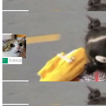
zen 9000/8000/7000系列处理器，并针对X3D
Dgraph v25.4.0 发布，具有图形后端的
窗口推了又推。好到合进 main 分支的代码，我
已突破 1100 万。随着鸿蒙生态汇聚越来越多的
原生 GraphQL 数据库
处理器特性进行平台级优化。其搭载X3D鸡血模
们自己都没看完。 这事不是个例。GitLab 调研
Dgraph 是一个水平可扩展的分布式 GraphQL
高质量游戏...
式2.0，可根据不同使用场景释放处理器潜力，
过 1528 名开发者，85% 说 AI 把瓶颈从写代码
数据库，有一个图形后端。作为一个原生的 Gra
白开水不加糖
帮助玩家在游戏与高负载应用中获得更充分的性
转移到了审代码。 写代码有人替你干了。但审代
phQL 数据库，它严格控制数据在磁盘上的排列
能表现。 在核心规格方面，B850 AO...
码、把关发版这两道关，还得靠人肉扛。 V5.0
竹知了：一个零依赖的单文件 HTML，
方式，以优化查询性能和吞吐量，减少集群中的
把儿时竹蝉玩具搬进浏览器
想让 AI 一起盯。
磁盘寻道和网络调用。 Dgraph v25.4.0 现已发
竹知了（zhuzhiliao）是那种小时候路边摊上几
布，具体更新内容包括： feat(zero)：Zero 现
块钱的玩意儿——一根小竹签，一个竹筒，一头
局
支持 --security superflag（token=...;whitelist
系着涂了松香的线。甩起来，竹膜震动，发出“哇
=...），与 Alpha 版本的格式一致，并据此对其
30倍效率升级：解锁医学影像数据要素
——哇”的蝉鸣声。实物越来越难找了，有开发者
价值化的真实路径
管理 HTTP 端点进行授权。 <blockquote> <p>
把它做成了 Web 玩具，放在 zhuzhiliao.imsai.c
完成一例腹部CT影像标注，张医生过去需要约1
<span><strong>警告：</strong>&nbsp;Zero
c 上，并在 GitHub 开源。 玩法很简单：按住屏
20个小时。他必须在数百张连续影像上，一笔一
开
开源科技
的 admin ...
幕画圈，或者直接甩手机。页面会实时显示转速
笔勾画边界，一层一层识别肌肉组织。如今，使
（圈/秒），声音来自真实竹知了录音的 1.72 秒
Apache Dubbo-go v3.3.2 正式发布
用东软飞标医学影像标注平台，同样的工作缩短
采样，无缝循环。音频解码失败时，还有一套合
至4小时，效率提升30倍。 这组数字背后，改变
这个版本面向生产环境，重心在内核稳定性。我
成兜底——锯齿波振荡器模拟脉冲，并联带通共
的不只是速度，而是把医学影像转化为AI能力的
们彻底收敛了旧配置体系，扩展了 Triple 协议与
白开水不加糖
振峰模拟竹膜和筒腔共鸣。 技术细节上，物理引
路径真正打通了。 大型医院积累的影像数据规模
泛化调用能力，加强了应用级元数据和服务治
擎是绳系质点模型：重力、弹性绳（只拉不
庞大，但不能直接用于训练模型。器官、病灶和
Calibre 9.12 发布，功能强大的开源电
理，同时集中修了并发安全、资源泄漏和热路径
推）、空气阻力，1/240 秒定步长积...
子书工具
组织边界，必须由专业医生逐层识别、标记和校
性能问题。
Calibre 开源项目是 Calibre 官方出的电子书管
正，才能成为机器能理解的高质量数据。医学影