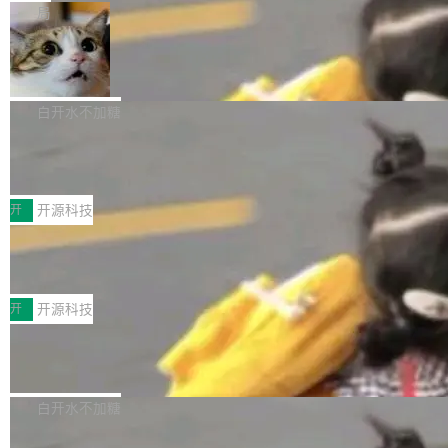
一在人才争夺战中失血的公司。六月，Google
er HE-AAC 960 解码 (DAB+) transpose_cuda
Code 在 X 上发帖：「DeepSeek Flash did 8T
局
连失两员大将：Noam Shazeer 去了 Op...
filter 添加 AMF Frame Rate Converter (vf_frc
tokens on August 1st. 5T of free usage + 3T
_amf) filter SMPTE 2094-50 元数据支持和直
NetBSD 11.0 正式发布
on OpenCode Go.」79.8 万次浏览，连带着 #
通 ProRes RAW VideoToolbox 硬件加速器 AP
DeepSeek一天消耗了8万亿# 上了微博热搜——
NetBSD 11.0 现已正式发布，这是 NetBSD 操
V ...
注意这是 OpenCode 一家的消耗。 OpenCode
作系统的第十八个主要版本。 自 NetBSD 10.1
白开水不加糖
是 Anomaly 出品的 AI 编程工具，套餐 10 美元/
以来的变化 更新亮点： 新增对 RISC-V 处理器
2026 ChinaJoy鸿蒙游戏增长臻享会举
月。用户交了 10 美元，就能用 DeepSeek Flas
架构的支持。NetBSD 11.0 是首个支持 64 位 R
办，鲸鸿动能系统呈现游戏行业解决方
h 随便写代码，按网友说法：「怎么使劲用也用
ISC-V 平台的稳定版本，涵盖一系列基于 StarFi
8月1日，2026 ChinaJoy期间，鸿蒙游戏增长臻
案
不完。」5T 来自免费额度，3T 来自 Go...
ve JH71XX 的设备，例如 VisionFive 2、PINE
享会在上海举办。鸿蒙生态的全场景智慧营销平
开
开源科技
64 STAR64，以及 QEMU。 增强了对 POSIX.1
台鲸鸿动能协同华为游戏中心，面向游戏行业开
技嘉X3D系列再添新成员 B850 AORU
-2024 和 C23 编程接口标准的兼容性。 compat
发者及生态伙伴，系统呈现了平台在游戏领域的
S ELITE X3D主板强化性能体验
_linux(8) 增强了对 Linux 系统调用的支持，包
完整能力版图——从IAP高价值用户的全周期经
面向AMD Ryzen X3D处理器玩家，技嘉X3D系
括 epoll（围绕 kqueue 实现）、POSIX 消息队
营、到IAA游戏的“买变一体”正循环、再到联运与
列主板阵容迎来新成员——B850 AORUS ELITE
开
开源科技
列、...
广告协同的全链路经营闭环，以及面向全球市场
X3D。作为面向主流高性能平台打造的全新主板
的出海增长布局。 华为终端云业务商业化销售负
Zadig v5.0 发布：AI 发布专员与 AI 审
产品，B850 AORUS ELITE X3D延续技嘉在X3
查专员上线
责人在开场致辞中表示，游戏开发者的核心诉求
D平台优化上的技术积累，旨在为游戏玩家带来
我们团队这几天最大的卡点不是 AI 写得不够
已不再是“多一个投放渠道”，而是一套能够持续
更稳定、更高效的装机选择。 B850 AORUS ELI
好，是 AI 写得太好了。 好到审查排期从两天的
白开水不加糖
驱动增长的体系。截至目前，搭载HarmonyOS
TE X3D基于AMD AM5平台打造，支持AMD Ry
活儿拖成了五天。PR 一堆起来没人敢合，发布
6的终端设备已突破7000万台，注册开发者数量