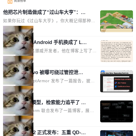
阅读榜单
他把芯片制造做成了“过山车大亨”：一
个浏览器里的半导体工厂
如果你玩过《过山车大亨》，你大概记得那种俯
瞰视角——小人在公园里走来走去，游乐设施运
局
转着，一切都在你的注视下运行。现在想象同样
一名开发者将 Android 手机换成了 Lin
的视角，但公园里不是过山车，而是一座完整的
ux，称“AOSP 已死”
芯片制造工厂。 这就是 Chip Tycoon。 一个黄
Runarcn 是一名挪威开发者，他在博客上写了一
色的小车载着一片硅晶圆，穿过 20 栋建筑，从
篇文章，标题很直白：《I'm switching my phon
局
石英砂一路走到封装好的芯片。晶圆在每一站都
e from Android to Linux》。 他的核心论点很简
会发生肉眼可见的变化——长晶体、抛光、涂光
Atlassian Rovo 被曝可绕过管控泄露 J
单：AOSP（Android Open Source Project）
ira 和 Confluence 数据，厂商两个月没
刻胶、蚀刻、离子注入、铜互联。公园中央是一
已经死了。不是技术上死了，而是作为一个真正
安全公司 PromptArmor 发布了一篇报告，披露
回复
个环形路线，因为芯片制造需要把光刻流程重复
的开源项目死了。Google 把越来越多的核心功
Atlassian 的 AI agent Rovo 存在严重的数据泄
局
大约 60 次，每次一层。动画里简化为 4 圈。 整
能从 AOSP 移到了闭源的 Google Play Service
露漏洞：攻击者可以通过 indirect prompt inject
个项目只有一个 HTML 文件。没有构建步骤，没
s 里，设备树和内核源码被厂商锁死，你能看到
一个 4B 开源模型，检索能力追平了 G
ion（间接提示注入）窃取整个 Atlassian 租户内
有依赖，没有网络请求。屏幕上每个形状都是 C
PT-5.6 Sol，成本降到 1/100
代码但你改不了，改了也刷不进去。 为什么 AO
的 Jira 工单和 Confluence 文档，全程不需要任
Neon 和 Castform 联合发布了一篇博客，展示
anvas 上纯手...
SP 不够用了 Runarcn 列举了几条他离开 Andro
何人工审批。 更值得注意的是，这个漏洞在 5
了一个惊人的结果：一个 4B 参数的开源模型，
局
id 的具体理由： Google Pla...
月 23 日就报告给了 Atlassian，两个多月过去
经过 RL 后训练之后，在检索任务上的准确率追
了，公司除了表示"感谢"并分配了一个 case nu
技嘉 GO27Q32 正式发布：五重 QD-OL
平了 GPT-5.6 Sol，但每次请求的成本只有对方