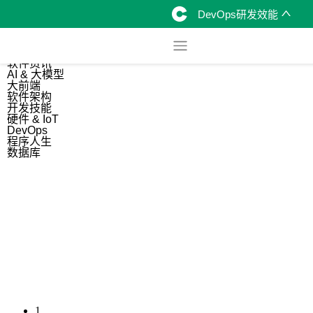
DevOps研发效能
综合
开源资讯
软件资讯
AI & 大模型
大前端
软件架构
开发技能
硬件 & IoT
DevOps
程序人生
数据库
1