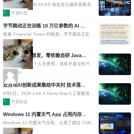
ED 面板加持，320Hz 极速与影院级画
mber 之外，再没有任何实质性回应。Rovo 至
的 1/100。 具体来说，GPT-5.6 Sol 做一次典型
技嘉科技旗下 QD-OLED 电竞显示器阵容再添旗
面兼得
今仍处于漏洞未修复状态。 攻击链路 攻击链并
的多轮搜索请求需要超过 10 秒，端到端成本约
舰新作。GO27Q32 将于 2026 年 9 月 15 日正
开
开源科技
不复杂。 受害者给 Rovo 提了一个正...
0.03 美元。对于需要反复搜索的 agent 工作流
式上市，以 27 英寸 QHD 分辨率、三星显示 Pe
来说，这个速度和成本都"高得让人没法用"。而
字节跳动正在训练 10 万亿参数的 AI 模
nta Tandem 五重发光架构为核心，为高端玩家
型
4B 开源模型在推理速度上快了几个数量级，成
打造速度与画质不妥协的沉浸体验。 GO27Q32
根据 Financial Times 的报道，字节跳动正在训
本低了两三个数量级。 问题在于，小模型开箱即
搭载三星最新 QD-OLED 面板，采用 5 层串联
练一个 10 万亿参数的 AI 模型，目前处于预训练
局
用时的检索能力确实远不如闭源前沿模型。差距
式发光结构，并装配全新 ObsidianShield 抗反
阶段。 10 万亿是什么概念？Anthropic 目前最
在哪？就在 RL 后训练。 从 RAG 到 agentic...
射镀膜，黑阶表现提升可达40%，并将表面硬度
wastnet 开源首发，零依赖自研 Java H
大的模型 Mythos 5 约 8 万亿参数。DeepSeek
TTP/2 框架，性能对标 Undertow !
由2H升級至3H，画面对比度与强度都提升的同
V4-Pro 是 1.6 万亿。月之暗面的 Kimi K3 是 2.
这个项目一直是个人在使用，选择开源没有什么
时还具有 320Hz 刷新率与 0.03ms GTG 灰阶响
8 万亿。美团 LongCat-2.0 是 1.6 万亿。字节
动机理由，就是想开源了，如果非要说一个，那
wycst
应时间，从源头消除拖影与动态模糊。 1.突破 O
跳动的这个未命名模型，直接跳到了 10 万亿。
就是它多少弥补了国产 Java 自研 HTTP/2 框架
LED 画质局限，暗部细节...
预训练通常需要 3 到 6 个月，之后还有微调阶
近百项AI创新成果集结中关村 技术落地
这块空白——放眼国产 Java 生态，能拿出手的
与产业迭代提速
段。按这个时间线，最早可能在 2026 年底或 2
HTTP/2 网络框架，要么闭源，要么底层建立在
8月8日，2026 Link-X Demo Day人工智能创新
027 年初发布。 这个节点很微妙。Anthropic 刚
Netty 之上，真正自研的 Java 实现几乎没有。
项目展在北京中关村举办。本次活动由星连资
开
开源科技
在 5 月发布了 Mythos 5...
wastnet 是一款完全自研、零第三方依赖的轻量
本、华清普智AI孵化器主办，汇聚近2000名产
Windows 11 内置天气 App 占用内存超
级 Java 网络应用框架，核心基于 JDK 原生 NI
业、学术、投资人士，集中展出近百项覆盖AI芯
过 1GB
O 构建 Reactor 多路复用模型，不依赖 Netty、
片、算力、模型、应用全链条创新项目，聚焦AI
Windows 11 内置天气应用，占用了超过 1GB
Tomcat 等任何第三方网络库。其 HTTP/2 协议
技术产业化落地与资本对接，呈现当前国内AI前
内存。 Notebookcheck 的测试发现这个数字
局