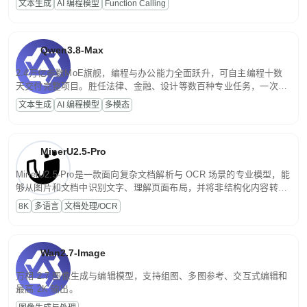
文本生成
AI 编程模型
Function Calling
文案处理等普惠刚需场景。
Qwen3.8-Max
2.4万亿参数MoE旗舰，编程与办公能力全面跃升，可自主编程十数
天交付完整项目。胜任法律、金融、设计等数百种专业任务，一次对
话端到端交付生产级成果。原生视觉理解贯穿规划、执行与验证全流
文本生成
AI 编程模型
多模态
程，支持超长文档与长视频的深度语义解析。长程任务中自主规划与
闭环迭代，持续进化。
MinerU2.5-Pro
MinerU2.5-Pro是一款面向复杂文档解析与 OCR 场景的专业模型，能
够从图片和文档中识别文字、理解页面布局，并将非结构化内容转换
为便于存储、检索和二次处理的结构化结果。
8K
多语言
文档处理/OCR
Wan2.7-Image
万相 2.7 图像生成与编辑模型，支持组图、多图参考、交互式编辑和
最高 2K 输出。