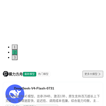
1
2
3
模力方舟
最新模型
热门模型
更多大模型
DeepSeek-V4-Flash-0731
高效轻量化MoE模型，总参284B，激活13B，原生支持百万超长上下
文能力。推理速度快、延迟低、调用成本低廉，综合能力均衡，主打
高并发、轻量化任务，适合日常对话、内容创作、基础 RAG、批量