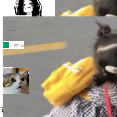
容的百科平台，被马斯克视为传统众包百科网站
Apache Doris 4.1 全面增强 Iceberg：
声明 LocaleResolver、注册 LocaleChangeInt
支持 UPDATE、MERGE INTO 与 Iceb
维基百科的替代方案。Lawfare 调查发现，无论
erceptor…五六步之后才能看到第一行翻译文
Apache Doris 4.1 要补齐的，正是缺失的那一
erg V3
热门页面还是低关注度页面，均未出现近期更
本。 Solon 换了个方式。整个 i18n 模块围绕三
半。在已有查询能力的基础上，Doris 进一步支
白开水不加糖
新，相关问题并非局限于特定领域，而是在不同
个解析器、一个注解、一个工具类展开——没有
持了 UPDATE、DELETE、MERGE INTO 等数
主题和访问量页面中普遍存在。 调查人员最初认
XML、没有拦截器注册、没有样板配置。 资源
Testin XAgent：CIO智能测试落地指南
据修改操作、完整的表结构管理与分区演进，以
为，Grokipedia可能只是限...
文件的约定 把文件放到 resources/i18n/ 下： r
及 rewrite_data_files、expire_snapshots 等日
7月30日，TiD2026质量竞争力大会在北京中关
esources/i18n/messages.properties ...
常维护操作，并完整支持 Iceberg V3 格式。
村国家自主创新示范区会议中心开幕。本届大会
开
开源科技
由中关村智联软件服务业质量创新联盟主办，以
让非法状态不可表示：一篇关于 ADT
“智构可信·质创未来——AI原生时代的质量新范
的帖子在 Reddit 火了
式”为主题，直面AI从实验室走向规模化产业落地
有一种东西，一旦用过就回不去了。Alex Fedos
的核心质量命题。会上，《2026智能研发生产力
eev 管它叫"软件设计的基石"。 他说的东西不新
局
工具选型手册》发布，Testin云测的Testin XAge
鲜——代数数据类型（ADT），尤其是和类型
nt智能测试系统入选AI测试领域代表产品。对CI
（sum type）。但他说清楚了一件事：这不是类
O而言，这提示了一个转变：AI测试正在从效率
型系统的学术体操，是日常编码的思维方式。 文
工具升级为企业的质量基础设施。 CIO面对的新
章从一个简单的例子切入。一个网站的深色主题
现实 过去两年，CIO们的焦虑清单上多了两项：
设置，如果用布尔值 + 可空字段来表示——bool
一是如何让大模型和智能体应用安全地从PoC走
ean 表示是否可切换，nullable 的默认模式、浅
向生产，二是如何让测试团队跟得上AI应用...
色方案、深色方案——会产生大量无意义的组