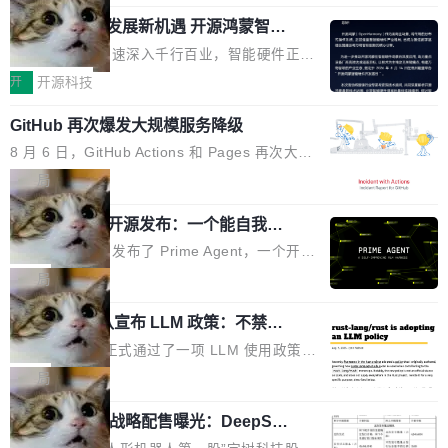
「我不认为这些会议上大部分论文都在过度宣传
Pham 的一条推文。Hieu Pham 是谁？他是 xAI
高了。全域营销服务商的竞争正在从规模转向深
或造假。问题是，作为读者，如果你筛选出那些
共商智能硬件发展新机遇 开源鸿蒙智能
的早期工程师之一，在 Grok 训练基础设施团队
度,案例厚度、全域覆盖、多线协同...
硬件开发者日杭州站即将举行
看起来最令人兴奋的论文，那它们大部分都是过
工作过。近日他在 X 上发了一条帖子，列出了他
随着万物智联加速深入千行百业，智能硬件正从
度宣传的。」 这才是真正的痛点。不是所有论文
认为现代 AI 领域最重要的三个开源项目。 第一
单点设备迈向智能化、网联化、协同化发展。作
开
开源科技
都有问题，是最吸引眼球的那批论文最有问题。
个名字毫无悬念：Flash Attention 2。 Hieu 的
为面向全场景、跨终端的分布式操作系统，开源
他引用的帖子来自 Mathew Shen，一位 ICLR 2
理由很具体。FA 系列不需要解释，但 FA2 是他
GitHub 再次爆发大规模服务降级
鸿蒙通过统一技术底座和分布式能力，为不同类
026 的读者：「看了篇 ...
认为最重要的一个——复杂度恰到好处，刚好能
型智能设备的开发、连接与互联提供关键支撑，
8 月 6 日，GitHub Actions 和 Pages 再次大规
驱动你去学 CuTe，但还没被那些"邪恶的" Hopp
也为产业链企业探索产品创新与商业增长打开新
模服务降级，Actions 完全不可用超过 5 小时，
局
er++ 优化所淹没，足够容易修改和适配。 更关
的空间。 8月14日，开源鸿蒙智能硬件开发者日
webhook 停发，连自托管 runner 也因调度层故
键的是 FA2 的持久性...
（OHDD：OpenHarmony Hardware Develope
Prime Agent 开源发布：一个能自我改
障无法工作。Pages、Copilot code review、C
进的编程 Agent，ARC-AGI 3 超越人类
r Day）将在杭州启航。活动面向智能硬件产业
opilot coding agent 全部受影响。从检测到完全
Prime Intellect 发布了 Prime Agent，一个开源
专家基线
链企业和开发者，邀请行业专家与资深技术顾
恢复，大约 12 小时。 这是 2026 年 8 月的第六
的编程 Agent Harness，核心设计围绕两个抽
局
问，围绕开源鸿蒙技术能力、设备适配、芯片适
起事故，其中四起与 AI/Copilot 服务相关。 Git
象：Recursive Language Model（RLM）和 C
配、功耗与稳定性调优、兼容性测评及统一互联
Hub 员工 kdaigle 在 HN 讨论中贴出了一组数
Rust 项目团队宣布 LLM 政策：不禁
ontinual Harness。在 ARC-AGI 3 基准测试
等内容展开系统讲解和实战交流，帮助企业进一
止，但你要承认哪些代码不是你写的
据：2025 年全年 10 亿次 commit。现在，每周
上，Prime Agent + Opus 5 的组合达到了 95.
Rust 语言项目正式通过了一项 LLM 使用政策，
步了解开源鸿蒙在智能...
2.75 亿次，全年预计 140 亿次。GitHub...
5% RHAE Best@1，超过了 ARC 报告的人类专
覆盖 rust-lang/rust 单一仓库的代码贡献。这不
局
家基线 95.4%。 不是又一个 coding agent 包装
是项目级别的官方立场，目前由五个团队采纳，
器 Prime Agent 的架构和市面上大多数 coding
宇树科技 IPO 战略配售曝光：DeepSe
但它可能是主流开源项目中关于 AI 辅助贡献最
ek 获配 93.3 万股，锁定 36 个月
agent 有本质区别。大多数 agent harness 的设
细致的一份规则。 政策的核心只有一句话：LLM