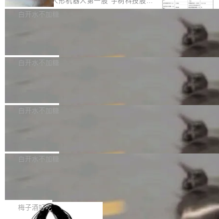
8月6日晚间，“人形机器人第一股”宇树科技股份
计是基于早期模型的能力—...
可以用来分析、提炼、审阅、建议，但不能用来
有限公司披露IPO发行价格及战略配售结果，杭
白开水不加糖
创作。 具体来说，LLM 生成的代码可以提交，
州深度求索人工智能基础技术研究有限公司（De
但必须满足五个条件：预先安排、非关键、高质
Docker 29.7.2 发布
epSeek）获配93.3399万股，按150.8元/股发行
量、充分测试、充分审查，并且必须披露。LLM
价格计算，认购金额约1.41亿元，股份锁定期为
Docker 29.7.2 现已发布，具体更新内容如下：
不得生成涉及安全性的关键变更，除非作者本身
36个月。 公告显示，本次宇树科技战略配售对
Bug fixes and enhancements 修复多次传递同
白开水不加糖
就是领域专家。即使如此，政策也"强烈不建
象主要包括长期投资机构、与公司业务具有战略
一环境变量时，docker service create和docker
议"这么做。 对于不披露的情况，审核者可以直
Apache Fluss 毕业成为顶级项目
合作关系或长期合作愿景的大型企业、科创板保
service update会发生 panic 的问题。docker/cl
接关闭 PR，无需解释。 政策作者 Jynn Ne...
荐人跟投子公司，以及公司高级管理人员和核心
i#7145 修复了 Docker Engine 29.7.0 中引入的
今年 7 月，Apache Fluss 的毕业提案在 Apach
员工参与设立的专项资产管理计划。其中，Dee
一个回归问题，该问题导致拉取镜像时会拒绝包
e 孵化器项目管理委员会（IPMC）投票中获得
白开水不加糖
pSeek作为与宇树科技具备战略合作关系的企
含绝对 hardlink 目标的镜像（此类镜像由某些镜
全票通过，随后获 Apache 软件基金会董事会批
业，获配股份数量占本次发行数量的2.31%。 除
马斯克 AI 百科项目 Grokipedia 被曝数
像构建工具生成）。moby/moby#53305 修复了
准。今天，Apache 软件基金会正式宣布 Apach
DeepSeek外，腾讯旗下上海启善投资有限公司
月未更新
Docker Engine 29.7.0 中引入的一个回归问
e Fluss 孵化毕业，成为 Apache 顶级项目（TL
埃隆·马斯克推出的AI百科项目 Grokipedia 被曝
获配9...
题，该问题可能导致在旧版 Linux 内核...
P）！这一里程碑不仅标志着 Fluss 迈入新的发
长期停止内容更新，未能实现其作为“AI版维基百
白开水不加糖
展阶段，也将进一步推动流式存储、实时湖仓与
科”替代品的目标。 据 Lawfare 最新调查，自今
AI 数据基础加速融合，为实时数据基础设施的发
Solon I18n：三种解析器，零样板代码
年4月以来，Grokipedia 页面更新功能基本停
展开启新的篇章。
滞，过去三个月内没有任何条目完成更新，用户
如果你在 Spring Boot 里做过国际化，流程大概
提交的编辑请求也长期处于待处理状态。 Groki
是这样的：配 MessageSource 的 Bean、写 R
梅子酒好吃
pedia 于去年底上线，定位为由人工智能生成内
eloadableResourceBundleMessageSource、