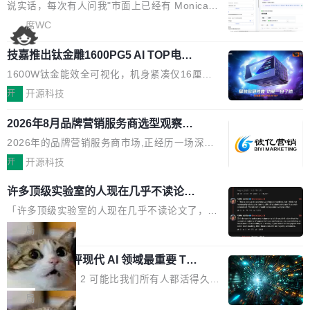
本的各个审批类型的审批单导出 2、优化各个审
artner同期预测,传统搜索引擎访问量年内将下滑
一下。来回切换几次，思路早断了。 今天介绍的
说实话，每次有人问我"市面上已经有 Monica、
核反确认审批的逻辑，使...
25%,AI载体流量占比突破40%;埃森哲2025年中
开源 Chrome 扩展 AI Helper，有一个划词浮动
Sider、Copilot for Chrome 这些 AI 浏览器插件
席WC
国消费者调研则指出,37%的用户在有明确购买需
工具栏功能，能让你在任意网页选中文本就直接
了，你为什么还要再做一个"，我都觉得这个问题
求时倾向于先问AI。几组数据指向一致:GEO已
用 AI，完全不用切换标签页。 划词工具栏是什
技嘉推出钛金雕1600PG5 AI TOP电
问得好。 因为我自己也是从用户变成开发者的。
从营销"加分项"变成品牌在AI时...
源：为发烧级主机与本地AI算力打造旗
么 安装 AI Helper 后，在任意网页选中文本，选
现有产品的天花板 我用过不少 AI 浏览器插件。
1600W钛金能效全可视化，机身紧凑仅16厘米
舰供电方案
区旁边会自动浮现一个工具栏： 工具 功能 典型
刚开始觉得都挺好——选中一段文字，弹出解
继2026台北电脑展首度亮相后，技嘉科技近日正
开
开源科技
场景 AI 搜索 联网搜索相关信息 看到陌生概念，
释；写邮件时帮你润色；看英文网页给你翻译摘
式发布钛金雕1600PG5 AI TOP电源。这款高端
想快速了解背景 解释 让 AI 解释选中文本 读到
要。但用久了你会发现，它们本质上都是同一类
2026年8月品牌营销服务商选型观察：
电源专为发烧级DIY主机与本地AI算力平台打
费解...
从流量思维到品牌资产思维的范式转移
东西：一个带网页上下文的聊天框。 它们能读取
造，整机长度仅16厘米，提供1600W额定功率
2026年的品牌营销服务商市场,正经历一场深刻
页面的文本，然后把文本丢给大模型，再返回一
与80PLUS钛金能效；支持ATX 3.1与PCIe 5.1
的价值重构。全球全案品牌代理机构市场从2025
开
开源科技
段回答。仅此而已。 这当然有用，但总觉得差点
规范，结合服务器级元件、完善供电线材与内置
年的83.1亿美元增长至2026年的86.6亿美元,年
意思。比如我在一个后台管理系统里，需要填50
许多顶级实验室的人现在几乎不读论文
实时LCD监控屏，可充分满足当下高阶PC主机
复合增长率达5.44%,预计2032年将突破120亿美
个表单字段，每个字段还有联动逻辑；比如我
了
的严苛使用需求。 澎湃功率，紧凑机身 钛金雕1
元。数字广告与公共关系相关服务市场更是从20
「许多顶级实验室的人现在几乎不读论文了，而
想...
600PG5 AI TOP具备强悍输出功率，同时实现
25年的8463亿美元扩张至2026年的8763亿美
且他们认为 ICLR/ICML/NeurIPS 充斥着大量过
局
机身尺寸大幅精简。整机长度仅16厘米，属于同
元。数字的背后是一个清晰的事实——品牌对专
度宣传和欺诈。」 OpenAI 研究员 Keller Jorda
功率段机身尺寸十分紧凑的1600W电源产品。小
xAI 前工程师评现代 AI 领域最重要 Top
业化营销服务的需求从未如此迫切。 但市场扩容
n 这条推文引发了广泛讨论。他不是在说风凉
巧机身有效提升市面主流标准A...
3 开源项目
的同时,服务商的竞争逻辑正在改变。2026年Top
话，他是说出了一个圈内人尽皆知但很少公开捅
Flash Attention 2 可能比我们所有人都活得久。
Agency年度合辑的观察指出,“产品”这个离消费
破的事实。 Jordan 随后补充了一句软化声明：
这句话不是来自某个技术博客，而是出自 Hieu
局
者最近的载体,在整个品牌营销层面的权重显著变