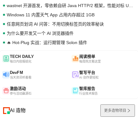
wastnet 开源首发，零依赖自研 Java HTTP/2 框架，性能对标 Undertow !
Windows 11 内置天气 App 占用内存超过 1GB
任意网页划词 AI 问答：不用切换标签页的效率秘诀
为什么要开发又一个 AI 浏览器插件
🔥 Hot-Plug 实战：运行期管理 Solon 插件
TECH DAILY
阅读榜单
每日内容报纸化
每周热文看这里
DevFM
智写平台
当天资讯听着看
AI 创作更轻松
激励活动
智库报告
参与活动赢源石
行业技术报告
AI 造物
更多造物项目