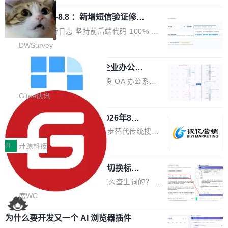
栈从 HPACK、Huffman 到 ALPN 均为自主实
沿技术突破与商业化最新进展。 活动围绕AI学术
时，反复确认了多次。不是 100MB，不是 500
现，在基准测试中与 Un...
调问更新7.26~8.8 ：新增短信验证修
研究与产业落地融合展开多维度研讨。星连资本
MB，是 1 个 G。一个显示天气的应用。 Windo
改，考试能力升级
创始合伙人张鸣晨表示，AI产业化是长期产融结
ws 内置应用臃肿早就是老话题了，但一款天气
DWSurvey 更新日志 坚持前后端代码 100% 开
合过程，早期优质技术项目需持续资本与产业资
应用占用内存就超过 1G 还是过于离谱——问题
源助力企业建设自主可控的问卷调研系统 官网地
DWSurvey
源赋能，助力创新从概念走向落地。现场青年学
出在 WebView2。微软的天气 App 本质上是一
址www.diaowen.net ➔ 源码下载Gitee 仓库 ➔
者、产业专家、投资人围绕AI前沿技术瓶颈、行
个嵌在 Edge WebView 里的网页。它不是一个
勾股 OA v6.0.2 已经发布，企业办公系
本次更新新增短信验证修改已答问卷功能，提升
业固有认知重构等议题展开跨界对话，聚焦行业
统
「应用」，它是一个运行在浏览器引擎里的网
答卷安全性；同时升级考试能力，完善填空题判
勾股 OA v6.0.2 已经发布。 勾股 OA 办公系统
真实痛点与突破方向...
页，外面套了一层 Windows 的壳。 WebView2
分、防切屏等功能体验，并优化多项产品细节，
是一款简单实用的开源的企业办公系统。系统集
Gitee快讯
本身就是个内存大户。它加载了完整的 Edge 渲
提升整体使用体验。 新增功能 01. 新增验证手
成了系统设置、附件管理、人事管理、行政管
染引擎，包括 JavaScript 引擎...
机号后查看、修改已答问卷功能 02. 新增填空题
942亿赛道如何选对伙伴？2026年8月G
理、消息管理、资产管理、企业公告、知识网
EO公司推荐
判分功能 03. 添加协作管理员支持树形结构选择
盘、审批流程设置、办公审批、工作计划、工作
当DeepSeek、豆包等大模型逐步替代传统搜索
体验优化与修复 •页面与体验优化 优化工作台首
汇报、工作日志、日常办公、财务管理、客户管
成为用户获取信息的主要入口,品牌竞争的逻辑变
开
开源科技
页 UI 展示效果，提升页面使用体验。 优化防切
理、合同管理、项目管理、任务管理等功能模
了:不再是争抢关键词排名,而是想办法进入AI脱
屏提醒规则，调整为每次切屏均触发提示，提升
块。系统简约，易于功能扩展，方便二次开发，
任意网页划词 AI 问答：不用切换标签页
口而出的那个答案。"GEO公司推荐"这个搜索词
考试规范性。 优化登录状...
的效率秘诀
可以用来做日常 OA，CRM，ERP，业务管理等
背后,折射的是企业面对新兴服务赛道时的集体困
看英文技术文档的时候，你是怎么查生词的？ 我
系统。 勾股OA6.0.2版本主要是对勾股OA 6第
惑——该信谁、看什么、怎么选。 据易观分析
猜大多数人的流程是：选中单词 → Ctrl+C → 切
席WC
一个大版本发布的部分功能细节优化和bug问题
《中国GEO市场产业图谱》数据,2026年中国GE
到翻译标签页 → Ctrl+V → 看翻译 → 切回原
修复的版本，具体更新日志如下： 1、补全新版
O行业规模预计达942亿元,同比增长169.7%。G
为什么要开发又一个 AI 浏览器插件
文。遇到不懂的代码片段，再切到 ChatGPT 问