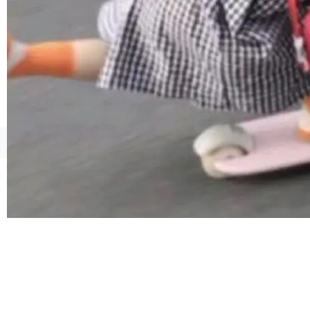
合。方案缺了、配置冲突了、全 null 了。要知道
哪些组合有效，作者说，你得靠"文档、校验、或
者部落知识"。 换个写法。Rust 的 enum，两个
变体：Switchable...
©OSCHINA(OSChina.NET)
京ICP备2025119063号