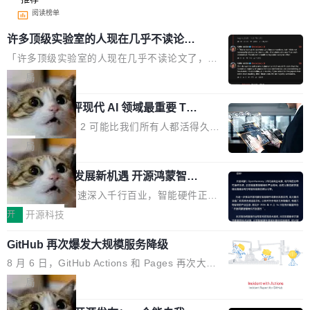
阅读榜单
许多顶级实验室的人现在几乎不读论文
了
「许多顶级实验室的人现在几乎不读论文了，而
且他们认为 ICLR/ICML/NeurIPS 充斥着大量过
局
度宣传和欺诈。」 OpenAI 研究员 Keller Jorda
xAI 前工程师评现代 AI 领域最重要 Top
n 这条推文引发了广泛讨论。他不是在说风凉
3 开源项目
话，他是说出了一个圈内人尽皆知但很少公开捅
Flash Attention 2 可能比我们所有人都活得久。
破的事实。 Jordan 随后补充了一句软化声明：
这句话不是来自某个技术博客，而是出自 Hieu
局
「我不认为这些会议上大部分论文都在过度宣传
Pham 的一条推文。Hieu Pham 是谁？他是 xAI
或造假。问题是，作为读者，如果你筛选出那些
共商智能硬件发展新机遇 开源鸿蒙智能
的早期工程师之一，在 Grok 训练基础设施团队
硬件开发者日杭州站即将举行
看起来最令人兴奋的论文，那它们大部分都是过
工作过。近日他在 X 上发了一条帖子，列出了他
随着万物智联加速深入千行百业，智能硬件正从
度宣传的。」 这才是真正的痛点。不是所有论文
认为现代 AI 领域最重要的三个开源项目。 第一
单点设备迈向智能化、网联化、协同化发展。作
开
开源科技
都有问题，是最吸引眼球的那批论文最有问题。
个名字毫无悬念：Flash Attention 2。 Hieu 的
为面向全场景、跨终端的分布式操作系统，开源
他引用的帖子来自 Mathew Shen，一位 ICLR 2
理由很具体。FA 系列不需要解释，但 FA2 是他
GitHub 再次爆发大规模服务降级
鸿蒙通过统一技术底座和分布式能力，为不同类
026 的读者：「看了篇 ...
认为最重要的一个——复杂度恰到好处，刚好能
型智能设备的开发、连接与互联提供关键支撑，
8 月 6 日，GitHub Actions 和 Pages 再次大规
驱动你去学 CuTe，但还没被那些"邪恶的" Hopp
也为产业链企业探索产品创新与商业增长打开新
模服务降级，Actions 完全不可用超过 5 小时，
局
er++ 优化所淹没，足够容易修改和适配。 更关
的空间。 8月14日，开源鸿蒙智能硬件开发者日
webhook 停发，连自托管 runner 也因调度层故
键的是 FA2 的持久性...