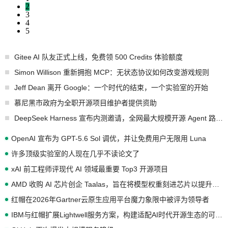
2
3
4
5
Gitee AI 队友正式上线，免费领 500 Credits 体验额度
Simon Willison 重新拥抱 MCP：无状态协议如何改变游戏规则
Jeff Dean 离开 Google：一个时代的结束，一个实验室的开始
慕尼黑市政府为全职开源项目维护者提供资助
DeepSeek Harness 宣布内测邀请，全网最大规模开源 Agent 路演现场诞生
OpenAI 宣布为 GPT-5.6 Sol 调优，并让免费用户无限用 Luna
许多顶级实验室的人现在几乎不读论文了
xAI 前工程师评现代 AI 领域最重要 Top3 开源项目
AMD 收购 AI 芯片创企 Taalas，旨在将模型权重刻进芯片以提升推理性能
红帽在2026年Gartner云原生应用平台魔力象限中被评为领导者
IBM与红帽扩展Lightwell服务方案，构建适配AI时代开源生态的可信基础设施