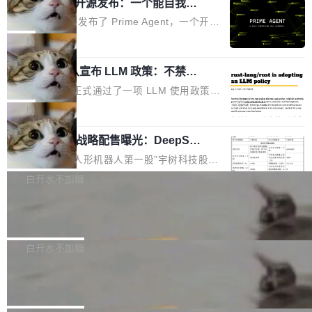
（OHDD：OpenHarmony Hardware Develope
Prime Agent 开源发布：一个能自我改
障无法工作。Pages、Copilot code review、C
进的编程 Agent，ARC-AGI 3 超越人类
r Day）将在杭州启航。活动面向智能硬件产业
opilot coding agent 全部受影响。从检测到完全
Prime Intellect 发布了 Prime Agent，一个开源
专家基线
链企业和开发者，邀请行业专家与资深技术顾
恢复，大约 12 小时。 这是 2026 年 8 月的第六
的编程 Agent Harness，核心设计围绕两个抽
局
问，围绕开源鸿蒙技术能力、设备适配、芯片适
起事故，其中四起与 AI/Copilot 服务相关。 Git
象：Recursive Language Model（RLM）和 C
配、功耗与稳定性调优、兼容性测评及统一互联
Hub 员工 kdaigle 在 HN 讨论中贴出了一组数
Rust 项目团队宣布 LLM 政策：不禁
ontinual Harness。在 ARC-AGI 3 基准测试
等内容展开系统讲解和实战交流，帮助企业进一
止，但你要承认哪些代码不是你写的
据：2025 年全年 10 亿次 commit。现在，每周
上，Prime Agent + Opus 5 的组合达到了 95.
Rust 语言项目正式通过了一项 LLM 使用政策，
步了解开源鸿蒙在智能...
2.75 亿次，全年预计 140 亿次。GitHub...
5% RHAE Best@1，超过了 ARC 报告的人类专
覆盖 rust-lang/rust 单一仓库的代码贡献。这不
局
家基线 95.4%。 不是又一个 coding agent 包装
是项目级别的官方立场，目前由五个团队采纳，
器 Prime Agent 的架构和市面上大多数 coding
宇树科技 IPO 战略配售曝光：DeepSe
但它可能是主流开源项目中关于 AI 辅助贡献最
ek 获配 93.3 万股，锁定 36 个月
agent 有本质区别。大多数 agent harness 的设
细致的一份规则。 政策的核心只有一句话：LLM
8月6日晚间，“人形机器人第一股”宇树科技股份
计是基于早期模型的能力—...
可以用来分析、提炼、审阅、建议，但不能用来
有限公司披露IPO发行价格及战略配售结果，杭
白开水不加糖
创作。 具体来说，LLM 生成的代码可以提交，
州深度求索人工智能基础技术研究有限公司（De
但必须满足五个条件：预先安排、非关键、高质
Docker 29.7.2 发布
epSeek）获配93.3399万股，按150.8元/股发行
量、充分测试、充分审查，并且必须披露。LLM
价格计算，认购金额约1.41亿元，股份锁定期为
Docker 29.7.2 现已发布，具体更新内容如下：
不得生成涉及安全性的关键变更，除非作者本身
36个月。 公告显示，本次宇树科技战略配售对
Bug fixes and enhancements 修复多次传递同
白开水不加糖
就是领域专家。即使如此，政策也"强烈不建
象主要包括长期投资机构、与公司业务具有战略
一环境变量时，docker service create和docker
议"这么做。 对于不披露的情况，审核者可以直
Apache Fluss 毕业成为顶级项目
合作关系或长期合作愿景的大型企业、科创板保
service update会发生 panic 的问题。docker/cl
接关闭 PR，无需解释。 政策作者 Jynn Ne...
荐人跟投子公司，以及公司高级管理人员和核心
i#7145 修复了 Docker Engine 29.7.0 中引入的
今年 7 月，Apache Fluss 的毕业提案在 Apach
员工参与设立的专项资产管理计划。其中，Dee