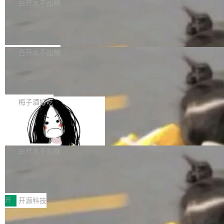
一个回归问题，该问题导致拉取镜像时会拒绝包
e 孵化器项目管理委员会（IPMC）投票中获得
白开水不加糖
pSeek作为与宇树科技具备战略合作关系的企
含绝对 hardlink 目标的镜像（此类镜像由某些镜
全票通过，随后获 Apache 软件基金会董事会批
业，获配股份数量占本次发行数量的2.31%。 除
马斯克 AI 百科项目 Grokipedia 被曝数
像构建工具生成）。moby/moby#53305 修复了
准。今天，Apache 软件基金会正式宣布 Apach
DeepSeek外，腾讯旗下上海启善投资有限公司
月未更新
Docker Engine 29.7.0 中引入的一个回归问
e Fluss 孵化毕业，成为 Apache 顶级项目（TL
埃隆·马斯克推出的AI百科项目 Grokipedia 被曝
获配9...
题，该问题可能导致在旧版 Linux 内核...
P）！这一里程碑不仅标志着 Fluss 迈入新的发
长期停止内容更新，未能实现其作为“AI版维基百
白开水不加糖
展阶段，也将进一步推动流式存储、实时湖仓与
科”替代品的目标。 据 Lawfare 最新调查，自今
AI 数据基础加速融合，为实时数据基础设施的发
Solon I18n：三种解析器，零样板代码
年4月以来，Grokipedia 页面更新功能基本停
展开启新的篇章。
滞，过去三个月内没有任何条目完成更新，用户
如果你在 Spring Boot 里做过国际化，流程大概
提交的编辑请求也长期处于待处理状态。 Groki
是这样的：配 MessageSource 的 Bean、写 R
梅子酒好吃
pedia 于去年底上线，定位为由人工智能生成内
eloadableResourceBundleMessageSource、
容的百科平台，被马斯克视为传统众包百科网站
Apache Doris 4.1 全面增强 Iceberg：
声明 LocaleResolver、注册 LocaleChangeInt
支持 UPDATE、MERGE INTO 与 Iceb
维基百科的替代方案。Lawfare 调查发现，无论
erceptor…五六步之后才能看到第一行翻译文
Apache Doris 4.1 要补齐的，正是缺失的那一
erg V3
热门页面还是低关注度页面，均未出现近期更
本。 Solon 换了个方式。整个 i18n 模块围绕三
半。在已有查询能力的基础上，Doris 进一步支
白开水不加糖
新，相关问题并非局限于特定领域，而是在不同
个解析器、一个注解、一个工具类展开——没有
持了 UPDATE、DELETE、MERGE INTO 等数
主题和访问量页面中普遍存在。 调查人员最初认
XML、没有拦截器注册、没有样板配置。 资源
Testin XAgent：CIO智能测试落地指南
据修改操作、完整的表结构管理与分区演进，以
为，Grokipedia可能只是限...
文件的约定 把文件放到 resources/i18n/ 下： r
及 rewrite_data_files、expire_snapshots 等日
7月30日，TiD2026质量竞争力大会在北京中关
esources/i18n/messages.properties ...
常维护操作，并完整支持 Iceberg V3 格式。
村国家自主创新示范区会议中心开幕。本届大会
开
开源科技
由中关村智联软件服务业质量创新联盟主办，以
让非法状态不可表示：一篇关于 ADT
“智构可信·质创未来——AI原生时代的质量新范