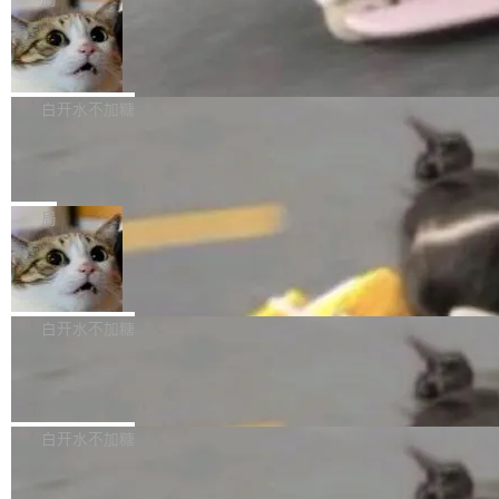
l 迁移或唤醒时，新宿主从 S3 恢复 SQLite 数据
te 17 Pro、OPPO K15，要么是vivo X300 E这
本控制系统。目前处于 Early Access 阶段。 De
库继续执行。存储库是持久化的唯一真相...
样的次旗舰。 Galaxy Z Fold8 Ultra / Z Fold8 /
SpaceXAI 单季资本开支达 183 亿美元
ltaDB 的核心思路直接写在 landing page 最显
Z Flip8三款折叠屏新机均在7月22日发布，且全
眼的位置：「Software is made between com
根据风险投资人Tomer Tunguz 博客（VC 分
部搭载骁龙8 Elite Gen5 for Galaxy，它们本该
mits」——软件是在 commit 之间写出来的。git
析）披露的最新分析与第二季度业绩报告，Spac
白开水不加糖
是7月性...
只记录了你提交的最终状态，但真正的工作过程
eXAI在上个季度的总资本支出飙升至183.7亿美
——打字、删改、试错、agent 对话——都在 co
Meta 发布终端编程 Agent“Muse Cod
元。其中，绝大部分资金被直接用于 AI 领域，
e” 和 Muse Spark 1.2 模型
mmit 之间的空隙里丢失了。 DeltaDB 要做的就
金额高达158.3亿美元，这一单项投入已经逼近
Meta 今天发布了两款 AI 产品：Muse Code，
是把这段空隙补上。 回退到任何一次编辑：Delt
微软同期总资本开支的四成。 与亚马逊、Alpha
一个在终端里运行的编程 agent；Muse Spark
局
aDB 捕获 commit 之间的每一次操作，...
bet、微软以及 Meta 等传统科技巨头相比，Spa
1.2，驱动这个 agent 的新模型。一句话概括：
ceXAI的资金消耗速度尤为引人瞩目。然而，支
美团开源 LoHoSearch，用知识图谱校
你可以用 curl -fsSL https://dev.meta.ai/install.
准 AI 能力认知
撑庞大支出的资金来源却呈现出截然不同的面
sh | bash 安装一个能在大项目里自动规划、写
机器出题的前提，是让机器拥有全局视野。整个
貌。数据显示，微软和 Meta 主要依托充沛的经
代码、验证结果的 AI 终端工具。 据介绍，Muse
构建流程可以分为四个环节：建图 → 控制难度
白开水不加糖
营现金流来覆盖资本开支，其资本支出覆盖率分
Code 是 Meta 的编程 agent 产品。它和市场上
→ 质量把关 → 数据概览。
别达到155% 和106%;而SpaceXAI的经营现金
已有的终端编程 agent 在设计理念上有几个明显
腾讯开源 UCL-MPComm 通信库
流仅能覆盖资本开支的12...
的差异点。 异步后台 agent：Muse Code 有一
腾讯网平团队宣布开源了 UCL-MPComm 通信
个主 agent 循环，外加一组后台 agent。这些后
库，并将作为transport接入Mooncake TENT。
白开水不加糖
台 agent...
该通信库针对AI Memory池化场景的数据传输需
CoStrict入选工信部2025人工智能应用
求进行了深度优化，能够实现数据中心内大规模