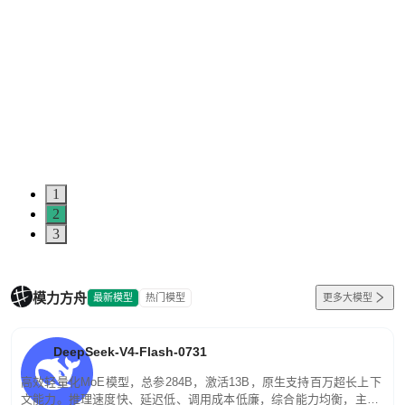
1
2
3
模力方舟
最新模型
热门模型
更多大模型
DeepSeek-V4-Flash-0731
高效轻量化MoE模型，总参284B，激活13B，原生支持百万超长上下
文能力。推理速度快、延迟低、调用成本低廉，综合能力均衡，主打