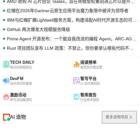
AMD 收购 AI 芯片创企 Taalas，旨在将模型权重刻进芯片以提升推理性能
红帽在2026年Gartner云原生应用平台魔力象限中被评为领导者
IBM与红帽扩展Lightwell服务方案，构建适配AI时代开源生态的可信基础设施
GitHub 再次爆发大规模服务降级
Prime Agent 开源发布：一个能自我改进的编程 Agent，ARC-AGI 3 超越人类专家基线
Rust 项目团队宣布 LLM 政策：不禁止，但你要承认哪些代码不是你写的
TECH DAILY
阅读榜单
每日内容报纸化
每周热文看这里
DevFM
智写平台
当天资讯听着看
AI 创作更轻松
激励活动
智库报告
参与活动赢源石
行业技术报告
AI 造物
更多造物项目