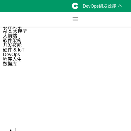
DevOps研发效能
综合
开源资讯
软件资讯
AI & 大模型
大前端
软件架构
开发技能
硬件 & IoT
DevOps
程序人生
数据库
1