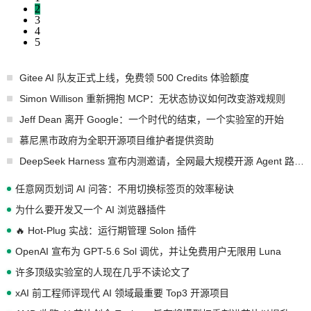
2
3
4
5
Gitee AI 队友正式上线，免费领 500 Credits 体验额度
Simon Willison 重新拥抱 MCP：无状态协议如何改变游戏规则
Jeff Dean 离开 Google：一个时代的结束，一个实验室的开始
慕尼黑市政府为全职开源项目维护者提供资助
DeepSeek Harness 宣布内测邀请，全网最大规模开源 Agent 路演现场诞生
任意网页划词 AI 问答：不用切换标签页的效率秘诀
为什么要开发又一个 AI 浏览器插件
🔥 Hot-Plug 实战：运行期管理 Solon 插件
OpenAI 宣布为 GPT-5.6 Sol 调优，并让免费用户无限用 Luna
许多顶级实验室的人现在几乎不读论文了
xAI 前工程师评现代 AI 领域最重要 Top3 开源项目