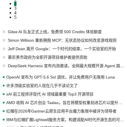
2
3
4
5
Gitee AI 队友正式上线，免费领 500 Credits 体验额度
Simon Willison 重新拥抱 MCP：无状态协议如何改变游戏规则
Jeff Dean 离开 Google：一个时代的结束，一个实验室的开始
慕尼黑市政府为全职开源项目维护者提供资助
DeepSeek Harness 宣布内测邀请，全网最大规模开源 Agent 路演现场诞生
OpenAI 宣布为 GPT-5.6 Sol 调优，并让免费用户无限用 Luna
许多顶级实验室的人现在几乎不读论文了
xAI 前工程师评现代 AI 领域最重要 Top3 开源项目
AMD 收购 AI 芯片创企 Taalas，旨在将模型权重刻进芯片以提升推理性能
红帽在2026年Gartner云原生应用平台魔力象限中被评为领导者
IBM与红帽扩展Lightwell服务方案，构建适配AI时代开源生态的可信基础设施