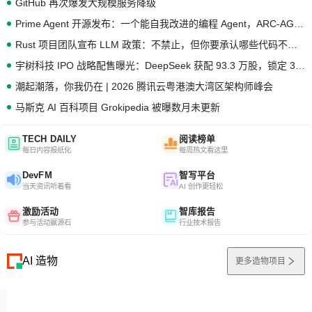
GitHub 再次爆发大规模服务降级
Prime Agent 开源发布：一个能自我改进的编程 Agent，ARC-AGI 3 超越人类专家基线
Rust 项目团队宣布 LLM 政策：不禁止，但你要承认哪些代码不是你写的
宇树科技 IPO 战略配售曝光：DeepSeek 获配 93.3 万股，锁定 36 个月
潮起潮落，你我仍在 | 2026 腾讯云粤港澳大湾区架构师峰会
马斯克 AI 百科项目 Grokipedia 被曝数月未更新
TECH DAILY
阅读榜单
每日内容报纸化
每周热文看这里
DevFM
智写平台
当天资讯听着看
AI 创作更轻松
激励活动
智库报告
参与活动赢源石
行业技术报告
AI 造物
更多造物项目