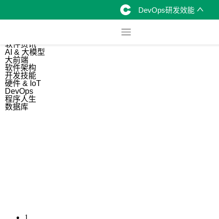
DevOps研发效能
综合
开源资讯
软件资讯
AI & 大模型
大前端
软件架构
开发技能
硬件 & IoT
DevOps
程序人生
数据库
1