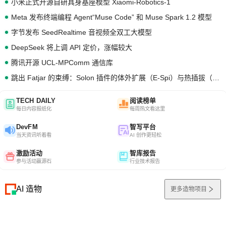
小米正式开源自研具身基座模型 Xiaomi-Robotics-1
Meta 发布终端编程 Agent“Muse Code” 和 Muse Spark 1.2 模型
字节发布 SeedRealtime 音视频全双工大模型
DeepSeek 将上调 API 定价，涨幅较大
腾讯开源 UCL-MPComm 通信库
跳出 Fatjar 的束缚：Solon 插件的体外扩展（E-Spi）与热插拔（H-Spi）
TECH DAILY
阅读榜单
每日内容报纸化
每周热文看这里
DevFM
智写平台
当天资讯听着看
AI 创作更轻松
激励活动
智库报告
参与活动赢源石
行业技术报告
AI 造物
更多造物项目