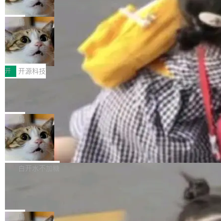
诉讼，称“Apple is getting this wron
（<a href="https://bugzilla.mozilla.org/show_
orkers 跑了十年 Isolate。用 CEO Matthew Pri
上个月，苹果一纸诉状把 OpenAI 告上法庭，指
g”
bug.cgi?id=204...
nce 的话说：「我们一生都在用 Isolate 运行代
控其挖角苹果前员工并窃取商业秘密。苹果的诉
局
码，而 AI Agent 不需要容器，它们需要的是 Iso
状把 OpenAI 描述成一个系统性地从前东家挖
late。」 容器为什么不合适 容器的问题在于启动
HUAWEI MatePad Edge上架WorkBu
人、套取机密信息的对手。 OpenAI 没发律师
ddy鸿蒙PC版，说话就能干活的AI办公
和销毁都太重了。一个 Agent 要执行的任务可能
函，也没选择庭外沉默。它在官网贴了一篇博
全能AI工作台WorkBuddy鸿蒙PC版上架HUAWE
搭子
只需要几毫秒的 CPU 时间，但容器从冷启动到
文，标题只有六个字：Apple is getting this wro
I MatePad Edge应用市场，直接下载即可使
开
开源科技
就绪要花数秒。如果未来有十...
ng。 然后，它把邮件往来和 iMessage 聊天记
用，与鸿蒙电脑上的体验一致。值得一提的是，
FFmpeg 9.0 发布：代号“Lei”，以此纪
录全贴了出来。 他发错人了 苹果外部律师 Gabr
这是目前市面上唯一支持平板接入WorkBuddy P
念中国开发者雷霄骅
iel Gross 来自 Weil 律所，2 月 23 日下午 5:53
C版的产品，搭载“人机双写”重磅功能——你写
全球知名开源多媒体框架 FFmpeg 今天正式发
给 OpenAI 总法律顾问 Che Chang 发了封邮
你的，AI写AI的，同屏协作互不干扰。一句话让
布了 9.0 版本。这个版本除了带来新一代音视频
局
件，附了一封长信，要求 OpenAI 配合调查前苹
AI帮你干活，现在开启全新体验！ 温馨提示：
处理能力和硬件加速支持之外，还有一个特殊之
果员工带走机密信...
亚马逊成本失控：AI 写代码烧掉 1215
体验WorkBuddy鸿蒙PC版前，请将 HUAWEI M
处：FFmpeg 9.0 的代号是“Lei”。 这个名字，
万元，超预算 860%
atePad Edge 升级至 HarmonyOS 6.1.0.135S
来自中国开发者雷霄骅（Lei Xiaohua）。 对于
外媒近日曝光了亚马逊的多份内部报告显示，AI
P9 patch03及以上版本。 *升级路径：设置 > 搜
很多中国音视频开发者而言，这个名字并不陌
导致公司在多个项目上超支。《金融时报》报道
白开水不加糖
索“软件更新” > 检查更新，即可搜索新版本，下
生。十年前，他通过大量中文技术文章、源码分
称，仅一个项目的成本超支就高达 180 万美元
载安装完成升级即可。 没有...
析和开源示例，让一代开发者第一次真正理解 F
Hugging Face CEO 发声：中国正在开
（约合人民币 1215 万元）。 具体来说，一名工
源模型上碾压我们
Fmpeg，也成为很多人进入音视频开发领域的
程师借助 Anthropic 旗下 Claude Sonnet 模型
"他们正在开源模型上碾压我们。" Hugging Fac
“启蒙老师”。 而今年，恰好是雷霄骅离世十周
编写程序，目标是完成电商平台作者信息与商品
e CEO Clément Delangue 在 CNBC 的采访里
局