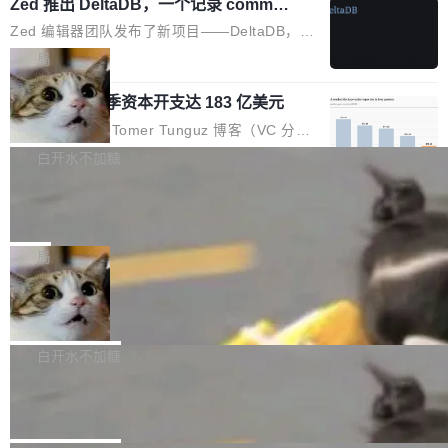
个小型数据库，应用天然按分片构建，单个数据
Zed 推出 DeltaDB，一个记录 commit
高价的三星折叠（三星Galaxy Z Fold8 Ultra / Z
之间所有操作的版本控制系统
库的竞争和爆炸半径问题在设计层面就被消除
Fold8 / Z Flip8）外，其余要么是中低端机器，
Zed 编辑器团队发布了新项目——DeltaDB，一
了。 闲置的 cell 会休眠到几乎不占资源。当 cel
例如iQOO Z11i、REDMI Note 17、REDMI No
个在 git commit 之间记录每一次编辑操作的版
局
l 迁移或唤醒时，新宿主从 S3 恢复 SQLite 数据
te 17 Pro、OPPO K15，要么是vivo X300 E这
本控制系统。目前处于 Early Access 阶段。 De
库继续执行。存储库是持久化的唯一真相...
样的次旗舰。 Galaxy Z Fold8 Ultra / Z Fold8 /
SpaceXAI 单季资本开支达 183 亿美元
ltaDB 的核心思路直接写在 landing page 最显
Z Flip8三款折叠屏新机均在7月22日发布，且全
眼的位置：「Software is made between com
根据风险投资人Tomer Tunguz 博客（VC 分
部搭载骁龙8 Elite Gen5 for Galaxy，它们本该
mits」——软件是在 commit 之间写出来的。git
析）披露的最新分析与第二季度业绩报告，Spac
白开水不加糖
是7月性...
只记录了你提交的最终状态，但真正的工作过程
eXAI在上个季度的总资本支出飙升至183.7亿美
——打字、删改、试错、agent 对话——都在 co
Meta 发布终端编程 Agent“Muse Cod
元。其中，绝大部分资金被直接用于 AI 领域，
e” 和 Muse Spark 1.2 模型
mmit 之间的空隙里丢失了。 DeltaDB 要做的就
金额高达158.3亿美元，这一单项投入已经逼近
Meta 今天发布了两款 AI 产品：Muse Code，
是把这段空隙补上。 回退到任何一次编辑：Delt
微软同期总资本开支的四成。 与亚马逊、Alpha
一个在终端里运行的编程 agent；Muse Spark
局
aDB 捕获 commit 之间的每一次操作，...
bet、微软以及 Meta 等传统科技巨头相比，Spa
1.2，驱动这个 agent 的新模型。一句话概括：
ceXAI的资金消耗速度尤为引人瞩目。然而，支
美团开源 LoHoSearch，用知识图谱校
你可以用 curl -fsSL https://dev.meta.ai/install.
准 AI 能力认知
撑庞大支出的资金来源却呈现出截然不同的面
sh | bash 安装一个能在大项目里自动规划、写
机器出题的前提，是让机器拥有全局视野。整个
貌。数据显示，微软和 Meta 主要依托充沛的经
代码、验证结果的 AI 终端工具。 据介绍，Muse
构建流程可以分为四个环节：建图 → 控制难度
白开水不加糖
营现金流来覆盖资本开支，其资本支出覆盖率分
Code 是 Meta 的编程 agent 产品。它和市场上
→ 质量把关 → 数据概览。
别达到155% 和106%;而SpaceXAI的经营现金
腾讯开源 UCL-MPComm 通信库
已有的终端编程 agent 在设计理念上有几个明显
流仅能覆盖资本开支的12...
的差异点。 异步后台 agent：Muse Code 有一
腾讯网平团队宣布开源了 UCL-MPComm 通信
个主 agent 循环，外加一组后台 agent。这些后