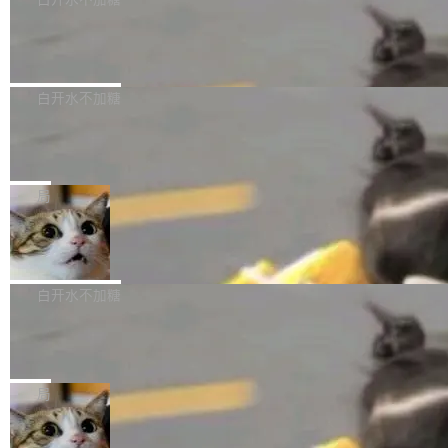
成本降低 30%，精度不变。 FP8 省的不仅是显
先理解你的语境和意图，再把准确的文字直接给
s： 实现了URL.Parse()便捷功能 对浏览器内部
存 KV cache 是推理时最吃显...
到你。从“逐字转写、单点优化”演进为“理解语
PostgreSQL 18/19 新特性深度解读
函数添加了多项边界检查，以避免潜在的越界访
境、兼容场景、一键直出”。 Hy ASR 3.0 previe
问、下溢和溢出。（DiD） 修复了加载和解析内
演讲者分享了一个有趣的实践：面对 PG 18 已
w 不要求标准普通话，方言识别覆盖粤语、吴语
容提供的字体时出现的几个问题 为避免音频加
发布的 Release Notes，他利用 AI 工具（如 Co
白开水不加糖
等 10 大方言片区和 20 余个二级小片区。在开
载、处理和播放过程中可能出现的一系列错误，
pilot）对数千条 commit 日志进行自动分析，先
源评测集中，Hy ASR 3.0 preview 在多语种的
对音频采样频率设定了下限 采样率低于 8kHz
慕尼黑市政府为全职开源项目维护者提
让模型总结出三十余条潜在特性，再逐条要求生
WER（...
供资助
（通常被认为是 "telephone"/"walkie-talkie" 音
成详细解释和代码校验，最终筛选出对用户体感
"在过去大约 10 年的大部分时间里，libexpat 的
质的最低采样率）的音频格式将被拒绝 修复了 C
最强的若干项。对于尚未正式发版的 PG 19，则
维护工作一直与我的日常工作、家务、社交生活
局
SS 圆角虚线样式中可能存在的问题 如果表单中
通过拉取过去一年内（从 PG 18 Beta1 时间点
和休闲娱乐竞争时间。" 这是 libexpat 维护者 S
的图像元素不在同一个子树中，则它们将不再关
至今）的所有 commit，同样交由 AI 分析提炼。
Firefox 153.0.3 发布
ebastian Pipping 写在博客里的话。8 月 4 日，
联 加...
经过人工复核，准确度令人满意。这一方法也为
他宣布了一个新消息：从 2026 年 8 月 1 日起，
Firefox 153.0.3 现已发布，具体更新内容如
社区爱好者提供了高效跟踪新版本的思路。
他可以全职维护 libexpat 了，最长 6 个月。发
下： New Smart Window 包含多项增强功能：
白开水不加糖
工资的是慕尼黑市政府。 libexpat 是一个 C99
<ul> <li>现在建议列表会显示更多结果，方便用
编写的流式 XML 解析器，MIT 许可证。和 libx
Cloudflare Computer 开源：你的 Age
户查找历史记录和切换到已打开的标签页。（<a
nt 需要一台电脑，而不是一个容器
ml2 一样，它是世界上使用最广泛的 XML 解析
href="https://bugzilla.mozilla.org/show_bug.c
Cloudflare 开源了名为 @cloudflare/computer
库之一。你的操作系统、浏览器、无数的基础设
gi?id=2019042">Bug&nbsp;2019042</a>）</l
的 npm 包。项目的核心论点是：容器不适合 Ag
局
施软件，很可能都在用它。而过去十年，维护它
i> <li>现在，助手可以直接使用 Exa 的网络搜索
ent 计算。真正适合的，是 Isolate。 Cloudflare
的人一直在用业余...
结果回答问题，而无需将问题转交给搜索引擎。
OpenAI 公开邮件和聊天记录回应苹果
工程师在这件事上没什么可谦虚的——他们用 W