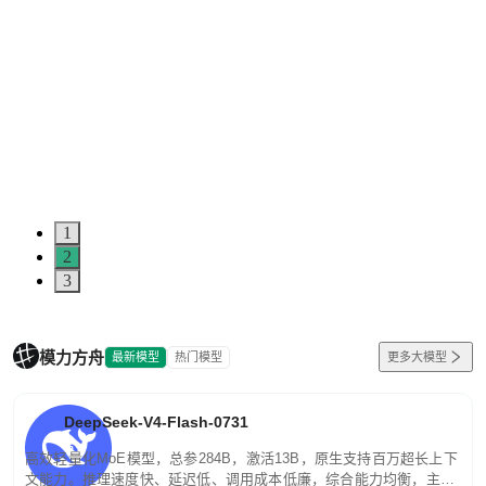
1
2
3
模力方舟
最新模型
热门模型
更多大模型
DeepSeek-V4-Flash-0731
高效轻量化MoE模型，总参284B，激活13B，原生支持百万超长上下
文能力。推理速度快、延迟低、调用成本低廉，综合能力均衡，主打