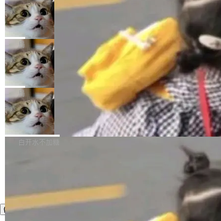
年。FFmpeg 社区最终选择用一个大版本的名
列表的数据匹配 —— 一项常规的数据处理任
没有拐弯抹角。他说中国正在赢得 AI 竞赛，而
字，留下了这份纪念。 雷霄骅曾是中国传媒大学
务，最终却产生了 180 万美元的账单，实际支出
当 AI agent 把源码变成了最好的扩展系
且按目前的速度，中国 AI 工具预计在今年底或
数字电视技术方向的博士生，长期从事视频、音
统，开发者工具必须开源
超出原定预算 860%。 更令人意外的是，该项目
2027 年就能追上美国前沿实验室的水平。 Dela
五年前，David Crawshaw 问过很多软件工程师
频技...
最终并未成功落地，而高额算力消耗持续运行长
ngue 把原因归结为一件事：开放协作。中国的
一个问题：你写过什么给自己用的程序？答案几
局
达 5 个月，公司直到财务对账时才察觉异常。这
AI 开发者在一个共享和协作的生态里加速迭代，
乎都是没有。工程师们整天用别人写的程序写程
意味着一个无人看管的 AI 程序，在近半年时间
而美国模型厂商在"闭门造车"。他的原话是 "buil
DeepSeek Harness 宣布内测邀请，全
序给别人用。偶尔有人自己写个博客系统、智能
里日夜不停地"烧钱"。 复盘显示，...
网最大规模开源 Agent 路演现场诞生
ding in silos"——各自为战，互不通气。 这个判
家居控制、家庭实验室，都算稀奇事。 Crawsh
一条内测招募帖，发出去的时候大概没人想到它
断从他嘴里说出来分量不同。Hugging Face 是
aw 是 Shelley 的作者，一个开源 AI coding age
会变成一场开源 Agent 生态的路演。 8月1日，
局
全球最大的开源 AI 平台，上面跑着上百万个模
nt。他最近在博客上写了一篇文章，核心论点很
DeepSeek Harness 团队负责人崔添翼（tiany
型。谁在开源赛道上领先，...
简单：开发者工具必须开源。 理由不是传统的自
商汤 SenseNova U1.5-Lite-Preview
i）在 X 上发帖： 「如果你是 Agent Harness 相
开源
由软件情怀，而是一个跟 AI agent 直接相关的
关开源项目的开发者，希望参加 DeepSeek Har
商汤科技宣布面向社区开源轻量级统一多模态模
技术判断。 两行 prompt 就能个性化任何软件 C
ness 的内测，可以回复或私信联系我。请附上
型的预览版本 SenseNova U1.5-Lite-Preview。
白开水不加糖
rawshaw 给出了两个 prompt。 第一个： "下载
GitHub id 以及开源代表作。」 DeepSeek 曾在
公告称，SenseNova U1.5-Lite-Preview并非简
某个软件的源码，在本地构建。修改 agent ...
官方招聘信息中写过一条简洁有力的公式：Mod
单的模型规模升级，而是基于 SenseNova U1
el + Harness = Agent。模型负责理解和推理，
的一次系统性迭代，不仅在同一架构中贯通视觉
Harness 负责把能力落到真实环境中——调用工
理解、推理、生成与编辑，还仅以 8B-MoT 的轻
具、读写文件、管理上下文、处理错误、完成闭
量大小，将能力推进到4K、更精细的真实质感、
环。崔添翼招人的标...
更复杂的视觉控制和可持续迭代编辑。 相比 U