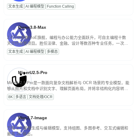
高并发、轻量化任务，适合日常对话、内容创作、基础 RAG、批量
文本生成
AI 编程模型
Function Calling
文案处理等普惠刚需场景。
Qwen3.8-Max
2.4万亿参数MoE旗舰，编程与办公能力全面跃升，可自主编程十数
天交付完整项目。胜任法律、金融、设计等数百种专业任务，一次对
话端到端交付生产级成果。原生视觉理解贯穿规划、执行与验证全流
文本生成
AI 编程模型
多模态
程，支持超长文档与长视频的深度语义解析。长程任务中自主规划与
闭环迭代，持续进化。
MinerU2.5-Pro
MinerU2.5-Pro是一款面向复杂文档解析与 OCR 场景的专业模型，能
够从图片和文档中识别文字、理解页面布局，并将非结构化内容转换
为便于存储、检索和二次处理的结构化结果。
8K
多语言
文档处理/OCR
Wan2.7-Image
万相 2.7 图像生成与编辑模型，支持组图、多图参考、交互式编辑和
最高 2K 输出。