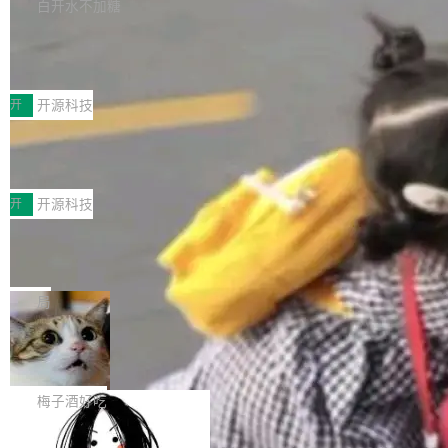
库，并将作为transport接入Mooncake TENT。
白开水不加糖
台 agent...
该通信库针对AI Memory池化场景的数据传输需
CoStrict入选工信部2025人工智能应用
求进行了深度优化，能够实现数据中心内大规模
典型案例
计算节点间多种内存类型的高性能通信。 UCL-
近日，工信部科技司公示《2025人工智能应用典
MPComm将作为一种传输引擎接入Mooncake T
型案例入选名单》，深信服“面向企业研发场景的
开
开源科技
ENT，实现零拷贝传输性能提升30%、非零拷贝
开源 AI 编程平台 CoStrict 应用”凭借卓越的技术
传输性能最高提升5倍。UCL-MPComm底层基
深信服AI算力网关入选工信部人工智能
创新与落地成效成功入选。 全链路私有化部署，
应用典型案例！
于自研UCL-Engine通信引擎，后续腾讯网平将
助力企业AI研发安全落地 当前，越来越多企业已
前不久，工业和信息化部正式发布《2025年人工
持续开源更多基于UCL-Engine的高性能通信组
经开始引入 AI Coding 工具，通过调用公有云模
智能应用典型案例名单》，集中展示人工智能在
开
开源科技
件。 腾讯网平团队在UCL-MPComm中实现了一
型或企业内部部署模型提升研发效率。但随着 AI
各领域的应用成果，覆盖技术底座、行业赋能、
个独立于业务线程的全局通信引擎（Engine），
Coding 从个人辅助工具逐步走向团队级、组织
Jeff Dean 离开 Google：一个时代的结
产品应用、支撑保障、专题等五大方向。深信服
并实...
束，一个实验室的开始
级应用，企业在规模化落地过程中，对安全性、
AI算力网关（AI创新平台）成功入选！ 随着各行
Google 员工编号 20。MapReduce 作者之一。
可控性和代码质量提出了更高要求。 首先是数据
各业的Agent走向规模化建设，算力构成形态逐
Bigtable 作者之一。TensorFlow 的作者之一。
局
安全与合规要求。对于大多数普通研发场景，公
渐丰富，用户关注的重点也在发生变化：不只是
Gemini 的架构师。Google 首席科学家。 Jeff D
有云模型能够满足快速试用和效率提升的需求。
让AI用起来，还要进一步看清混合算力时代下，
🔥 SolonCode v2026.8.4 发布：界面
ean 在 Google 工作了 27 年后，宣布离职。 他
但对于金融、能源、医疗等对数据安全要求较...
字体可调、22 种语言、记忆搜索增强
Token花在哪里、算力是否被充分利用，以及持
不是一个人走。一同离开的还有 Sanjay Ghema
打开终端就能上岗的全中文编码智能体，这一轮
续增长的AI成本该如何优化。 深信服AI算力网关
wat（Google 员工编号 23，Jeff Dean 二十多
把「看得清、用母语、记得住」三件事一次补
梅子酒好吃
正是围绕这些实际问题，从Token治理和成本治
年的编程搭档，MapReduce 和 Bigtable 的共同
齐。 SolonCode 是什么 SolonCode 是杭州无
理两个方面，让用户的每一份算力都看得清、管
作者）、Quoc Le（Google 大脑核心成员，Se
让“代码语义理解”深度释放AI Coding
耳科技研发的企业级终端编码智能体——一位全