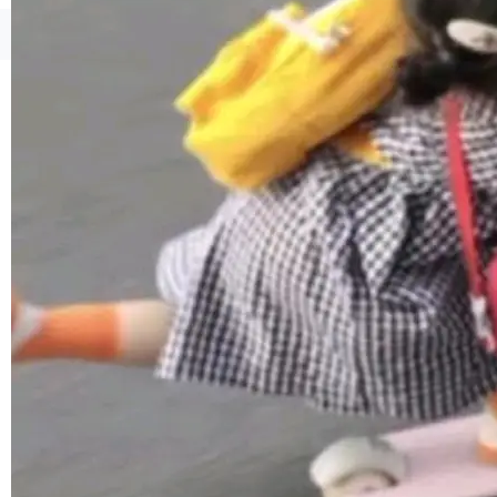
1，U1.5-Lite-Preview 在以下方向上带来了显著
提升： 原生支持4K图像生成； 更精细的局部纹
©OSCHINA(OSChina.NET)
京ICP备2025119063号
理、细节与真实世界质感； 更准确的中英文文字
生成与复杂版式组织； 更稳定的图...