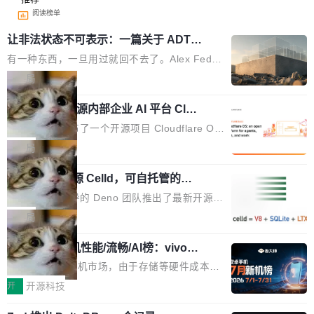
阅读榜单
让非法状态不可表示：一篇关于 ADT
的帖子在 Reddit 火了
有一种东西，一旦用过就回不去了。Alex Fedos
eev 管它叫"软件设计的基石"。 他说的东西不新
局
鲜——代数数据类型（ADT），尤其是和类型
Cloudflare 开源内部企业 AI 平台 Clou
（sum type）。但他说清楚了一件事：这不是类
dflare OS
型系统的学术体操，是日常编码的思维方式。 文
Cloudflare 发布了一个开源项目 Cloudflare O
章从一个简单的例子切入。一个网站的深色主题
S。如果你只看官方博客，你会觉得这是又一
局
设置，如果用布尔值 + 可空字段来表示——bool
个"AI 知识库 + 聊天机器人"——每个大厂都在
ean 表示是否可切换，nullable 的默认模式、浅
Deno 团队开源 Celld，可自托管的分
做，没什么新鲜的。 但 Kenton Varda 在 Twitte
布式 Durable Objects
色方案、深色方案——会产生大量无意义的组
r 上把事情说清楚了： 今天我们发布了 Cloudfla
Ryan Dahl 领导的 Deno 团队推出了最新开源项
合。方案缺了、配置冲突了、全 null 了。要知道
re OS，一个带连接器的聊天机器人，跟其他所
目 Celld，一个能在自己机器上运行 Cloudflare
局
哪些组合有效，作者说，你得靠"文档、校验、或
有科技公司做的一样。只不过，实际上它不一
Workers 和 Durable Objects 的守护进程。 设
者部落知识"。 换个写法。Rust 的 enum，两个
样。这是 Sandstorm.io 的重制版，我十年前的
鲁大师7月新机性能/流畅/AI榜：vivo夺
计思路很直接：每个对象是一个独立的 SQLite
变体：Switchable...
性能、流畅双第一，三星Galaxy Z系列
那个创业公司。不同的是，这次它构建在 Cloudf
数据库，按名称寻址，复制到你自己的 S3 兼容
2026年7月的手机市场，由于存储等硬件成本暴
新折叠缺席
lare Workers 上——我花了九年时间搭建的平台
存储库里。节点之间只通过这个存储库协调——
增，手机厂商的日子也不好过啊，新机速度明显
开
开源科技
——并且深度集成了 AI。这基本上是我十年秘密
没有控制平面，没有共识协议。每个对象自带一
放缓，因此硝烟味淡了许多。新机参数规格除开
计划的顶峰。 十年前，Ken...