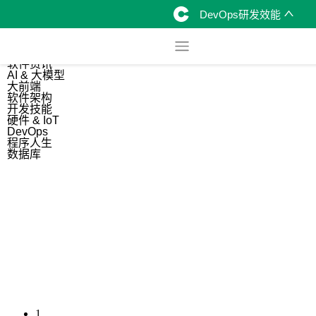
DevOps研发效能
综合
开源资讯
软件资讯
AI & 大模型
大前端
软件架构
开发技能
硬件 & IoT
DevOps
程序人生
数据库
1