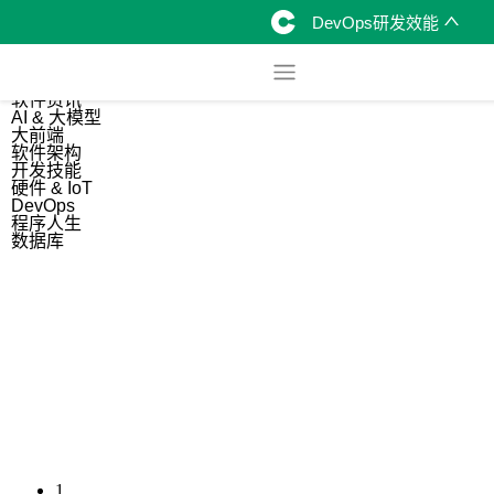
DevOps研发效能
综合
开源资讯
软件资讯
AI & 大模型
大前端
软件架构
开发技能
硬件 & IoT
DevOps
程序人生
数据库
1