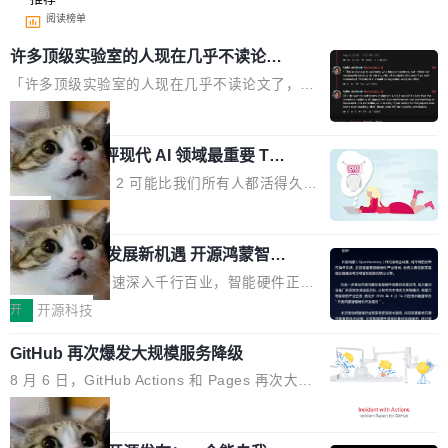
阅读榜单
许多顶级实验室的人现在几乎不读论文
了
「许多顶级实验室的人现在几乎不读论文了，而
且他们认为 ICLR/ICML/NeurIPS 充斥着大量过
局
度宣传和欺诈。」 OpenAI 研究员 Keller Jorda
xAI 前工程师评现代 AI 领域最重要 Top
n 这条推文引发了广泛讨论。他不是在说风凉
3 开源项目
话，他是说出了一个圈内人尽皆知但很少公开捅
Flash Attention 2 可能比我们所有人都活得久。
破的事实。 Jordan 随后补充了一句软化声明：
这句话不是来自某个技术博客，而是出自 Hieu
局
「我不认为这些会议上大部分论文都在过度宣传
Pham 的一条推文。Hieu Pham 是谁？他是 xAI
或造假。问题是，作为读者，如果你筛选出那些
共商智能硬件发展新机遇 开源鸿蒙智能
的早期工程师之一，在 Grok 训练基础设施团队
硬件开发者日杭州站即将举行
看起来最令人兴奋的论文，那它们大部分都是过
工作过。近日他在 X 上发了一条帖子，列出了他
随着万物智联加速深入千行百业，智能硬件正从
度宣传的。」 这才是真正的痛点。不是所有论文
认为现代 AI 领域最重要的三个开源项目。 第一
单点设备迈向智能化、网联化、协同化发展。作
开
开源科技
都有问题，是最吸引眼球的那批论文最有问题。
个名字毫无悬念：Flash Attention 2。 Hieu 的
为面向全场景、跨终端的分布式操作系统，开源
他引用的帖子来自 Mathew Shen，一位 ICLR 2
理由很具体。FA 系列不需要解释，但 FA2 是他
GitHub 再次爆发大规模服务降级
鸿蒙通过统一技术底座和分布式能力，为不同类
026 的读者：「看了篇 ...
认为最重要的一个——复杂度恰到好处，刚好能
型智能设备的开发、连接与互联提供关键支撑，
8 月 6 日，GitHub Actions 和 Pages 再次大规
驱动你去学 CuTe，但还没被那些"邪恶的" Hopp
也为产业链企业探索产品创新与商业增长打开新
模服务降级，Actions 完全不可用超过 5 小时，
局
er++ 优化所淹没，足够容易修改和适配。 更关
的空间。 8月14日，开源鸿蒙智能硬件开发者日
webhook 停发，连自托管 runner 也因调度层故
键的是 FA2 的持久性...