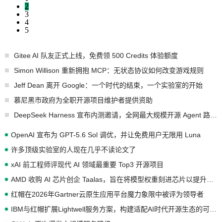
2
3
4
5
Gitee AI 队友正式上线，免费领 500 Credits 体验额度
Simon Willison 重新拥抱 MCP：无状态协议如何改变游戏规则
Jeff Dean 离开 Google：一个时代的结束，一个实验室的开始
慕尼黑市政府为全职开源项目维护者提供资助
DeepSeek Harness 宣布内测邀请，全网最大规模开源 Agent 路演现场诞生
OpenAI 宣布为 GPT-5.6 Sol 调优，并让免费用户无限用 Luna
许多顶级实验室的人现在几乎不读论文了
xAI 前工程师评现代 AI 领域最重要 Top3 开源项目
AMD 收购 AI 芯片创企 Taalas，旨在将模型权重刻进芯片以提升推理性能
红帽在2026年Gartner云原生应用平台魔力象限中被评为领导者
IBM与红帽扩展Lightwell服务方案，构建适配AI时代开源生态的可信基础设施