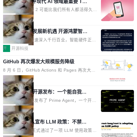
业化营销服务的需求从未如此迫切。 但市场扩容
xAI 前工程师评现代 AI 领域最重要 Top
n 这条推文引发了广泛讨论。他不是在说风凉
巧机身有效提升市面主流标准A...
3 开源项目
的同时,服务商的竞争逻辑正在改变。2026年Top
话，他是说出了一个圈内人尽皆知但很少公开捅
Flash Attention 2 可能比我们所有人都活得久。
Agency年度合辑的观察指出,“产品”这个离消费
破的事实。 Jordan 随后补充了一句软化声明：
这句话不是来自某个技术博客，而是出自 Hieu
局
者最近的载体,在整个品牌营销层面的权重显著变
「我不认为这些会议上大部分论文都在过度宣传
Pham 的一条推文。Hieu Pham 是谁？他是 xAI
高了。全域营销服务商的竞争正在从规模转向深
或造假。问题是，作为读者，如果你筛选出那些
共商智能硬件发展新机遇 开源鸿蒙智能
的早期工程师之一，在 Grok 训练基础设施团队
度,案例厚度、全域覆盖、多线协同...
硬件开发者日杭州站即将举行
看起来最令人兴奋的论文，那它们大部分都是过
工作过。近日他在 X 上发了一条帖子，列出了他
随着万物智联加速深入千行百业，智能硬件正从
度宣传的。」 这才是真正的痛点。不是所有论文
认为现代 AI 领域最重要的三个开源项目。 第一
单点设备迈向智能化、网联化、协同化发展。作
开
开源科技
都有问题，是最吸引眼球的那批论文最有问题。
个名字毫无悬念：Flash Attention 2。 Hieu 的
为面向全场景、跨终端的分布式操作系统，开源
他引用的帖子来自 Mathew Shen，一位 ICLR 2
理由很具体。FA 系列不需要解释，但 FA2 是他
GitHub 再次爆发大规模服务降级
鸿蒙通过统一技术底座和分布式能力，为不同类
026 的读者：「看了篇 ...
认为最重要的一个——复杂度恰到好处，刚好能
型智能设备的开发、连接与互联提供关键支撑，
8 月 6 日，GitHub Actions 和 Pages 再次大规
驱动你去学 CuTe，但还没被那些"邪恶的" Hopp
也为产业链企业探索产品创新与商业增长打开新
模服务降级，Actions 完全不可用超过 5 小时，
局
er++ 优化所淹没，足够容易修改和适配。 更关
的空间。 8月14日，开源鸿蒙智能硬件开发者日
webhook 停发，连自托管 runner 也因调度层故
键的是 FA2 的持久性...
（OHDD：OpenHarmony Hardware Develope
Prime Agent 开源发布：一个能自我改
障无法工作。Pages、Copilot code review、C
进的编程 Agent，ARC-AGI 3 超越人类
r Day）将在杭州启航。活动面向智能硬件产业
opilot coding agent 全部受影响。从检测到完全
Prime Intellect 发布了 Prime Agent，一个开源
专家基线
链企业和开发者，邀请行业专家与资深技术顾
恢复，大约 12 小时。 这是 2026 年 8 月的第六
的编程 Agent Harness，核心设计围绕两个抽
局
问，围绕开源鸿蒙技术能力、设备适配、芯片适
起事故，其中四起与 AI/Copilot 服务相关。 Git
象：Recursive Language Model（RLM）和 C
配、功耗与稳定性调优、兼容性测评及统一互联
Rust 项目团队宣布 LLM 政策：不禁
Hub 员工 kdaigle 在 HN 讨论中贴出了一组数
ontinual Harness。在 ARC-AGI 3 基准测试
等内容展开系统讲解和实战交流，帮助企业进一
止，但你要承认哪些代码不是你写的
据：2025 年全年 10 亿次 commit。现在，每周
上，Prime Agent + Opus 5 的组合达到了 95.
Rust 语言项目正式通过了一项 LLM 使用政策，
步了解开源鸿蒙在智能...
2.75 亿次，全年预计 140 亿次。GitHub...