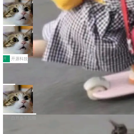
现实 过去两年，CIO们的焦虑清单上多了两项：
设置，如果用布尔值 + 可空字段来表示——bool
个"AI 知识库 + 聊天机器人"——每个大厂都在
一是如何让大模型和智能体应用安全地从PoC走
ean 表示是否可切换，nullable 的默认模式、浅
Deno 团队开源 Celld，可自托管的分
做，没什么新鲜的。 但 Kenton Varda 在 Twitte
向生产，二是如何让测试团队跟得上AI应用...
布式 Durable Objects
色方案、深色方案——会产生大量无意义的组
r 上把事情说清楚了： 今天我们发布了 Cloudfla
Ryan Dahl 领导的 Deno 团队推出了最新开源项
合。方案缺了、配置冲突了、全 null 了。要知道
re OS，一个带连接器的聊天机器人，跟其他所
目 Celld，一个能在自己机器上运行 Cloudflare
局
哪些组合有效，作者说，你得靠"文档、校验、或
有科技公司做的一样。只不过，实际上它不一
Workers 和 Durable Objects 的守护进程。 设
者部落知识"。 换个写法。Rust 的 enum，两个
样。这是 Sandstorm.io 的重制版，我十年前的
鲁大师7月新机性能/流畅/AI榜：vivo夺
计思路很直接：每个对象是一个独立的 SQLite
变体：Switchable...
性能、流畅双第一，三星Galaxy Z系列
那个创业公司。不同的是，这次它构建在 Cloudf
数据库，按名称寻址，复制到你自己的 S3 兼容
2026年7月的手机市场，由于存储等硬件成本暴
新折叠缺席
lare Workers 上——我花了九年时间搭建的平台
存储库里。节点之间只通过这个存储库协调——
增，手机厂商的日子也不好过啊，新机速度明显
开
开源科技
——并且深度集成了 AI。这基本上是我十年秘密
没有控制平面，没有共识协议。每个对象自带一
放缓，因此硝烟味淡了许多。新机参数规格除开
计划的顶峰。 十年前，Ken...
个小型数据库，应用天然按分片构建，单个数据
Zed 推出 DeltaDB，一个记录 commit
高价的三星折叠（三星Galaxy Z Fold8 Ultra / Z
之间所有操作的版本控制系统
库的竞争和爆炸半径问题在设计层面就被消除
Fold8 / Z Flip8）外，其余要么是中低端机器，
Zed 编辑器团队发布了新项目——DeltaDB，一
了。 闲置的 cell 会休眠到几乎不占资源。当 cel
例如iQOO Z11i、REDMI Note 17、REDMI No
个在 git commit 之间记录每一次编辑操作的版
局
l 迁移或唤醒时，新宿主从 S3 恢复 SQLite 数据
te 17 Pro、OPPO K15，要么是vivo X300 E这
本控制系统。目前处于 Early Access 阶段。 De
库继续执行。存储库是持久化的唯一真相...
样的次旗舰。 Galaxy Z Fold8 Ultra / Z Fold8 /
SpaceXAI 单季资本开支达 183 亿美元
ltaDB 的核心思路直接写在 landing page 最显
Z Flip8三款折叠屏新机均在7月22日发布，且全
眼的位置：「Software is made between com
根据风险投资人Tomer Tunguz 博客（VC 分
部搭载骁龙8 Elite Gen5 for Galaxy，它们本该
mits」——软件是在 commit 之间写出来的。git
析）披露的最新分析与第二季度业绩报告，Spac
白开水不加糖
是7月性...
只记录了你提交的最终状态，但真正的工作过程
eXAI在上个季度的总资本支出飙升至183.7亿美
——打字、删改、试错、agent 对话——都在 co
Meta 发布终端编程 Agent“Muse Cod
元。其中，绝大部分资金被直接用于 AI 领域，