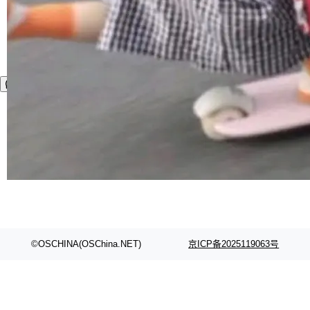
©OSCHINA(OSChina.NET)
京ICP备2025119063号