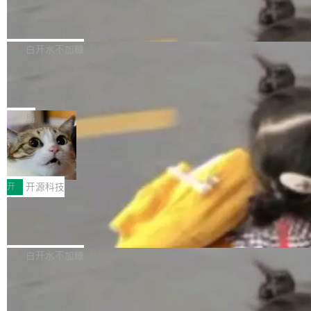
6的终端设备已突破7000万台，注册开发者数量
zen 9000/8000/7000系列处理器，并针对X3D
Dgraph v25.4.0 发布，具有图形后端的
窗口推了又推。好到合进 main 分支的代码，我
已突破 1100 万。随着鸿蒙生态汇聚越来越多的
原生 GraphQL 数据库
处理器特性进行平台级优化。其搭载X3D鸡血模
们自己都没看完。 这事不是个例。GitLab 调研
Dgraph 是一个水平可扩展的分布式 GraphQL
高质量游戏...
式2.0，可根据不同使用场景释放处理器潜力，
过 1528 名开发者，85% 说 AI 把瓶颈从写代码
数据库，有一个图形后端。作为一个原生的 Gra
白开水不加糖
帮助玩家在游戏与高负载应用中获得更充分的性
转移到了审代码。 写代码有人替你干了。但审代
phQL 数据库，它严格控制数据在磁盘上的排列
能表现。 在核心规格方面，B850 AO...
码、把关发版这两道关，还得靠人肉扛。 V5.0
竹知了：一个零依赖的单文件 HTML，
方式，以优化查询性能和吞吐量，减少集群中的
把儿时竹蝉玩具搬进浏览器
想让 AI 一起盯。
磁盘寻道和网络调用。 Dgraph v25.4.0 现已发
竹知了（zhuzhiliao）是那种小时候路边摊上几
布，具体更新内容包括： feat(zero)：Zero 现
块钱的玩意儿——一根小竹签，一个竹筒，一头
局
支持 --security superflag（token=...;whitelist
系着涂了松香的线。甩起来，竹膜震动，发出“哇
=...），与 Alpha 版本的格式一致，并据此对其
30倍效率升级：解锁医学影像数据要素
——哇”的蝉鸣声。实物越来越难找了，有开发者
价值化的真实路径
管理 HTTP 端点进行授权。 <blockquote> <p>
把它做成了 Web 玩具，放在 zhuzhiliao.imsai.c
完成一例腹部CT影像标注，张医生过去需要约1
<span><strong>警告：</strong>&nbsp;Zero
c 上，并在 GitHub 开源。 玩法很简单：按住屏
20个小时。他必须在数百张连续影像上，一笔一
开
开源科技
的 admin ...
幕画圈，或者直接甩手机。页面会实时显示转速
笔勾画边界，一层一层识别肌肉组织。如今，使
（圈/秒），声音来自真实竹知了录音的 1.72 秒
Apache Dubbo-go v3.3.2 正式发布
用东软飞标医学影像标注平台，同样的工作缩短
采样，无缝循环。音频解码失败时，还有一套合
至4小时，效率提升30倍。 这组数字背后，改变
这个版本面向生产环境，重心在内核稳定性。我
成兜底——锯齿波振荡器模拟脉冲，并联带通共
的不只是速度，而是把医学影像转化为AI能力的
们彻底收敛了旧配置体系，扩展了 Triple 协议与
白开水不加糖
振峰模拟竹膜和筒腔共鸣。 技术细节上，物理引
路径真正打通了。 大型医院积累的影像数据规模
泛化调用能力，加强了应用级元数据和服务治
擎是绳系质点模型：重力、弹性绳（只拉不
庞大，但不能直接用于训练模型。器官、病灶和
Calibre 9.12 发布，功能强大的开源电
理，同时集中修了并发安全、资源泄漏和热路径
推）、空气阻力，1/240 秒定步长积...
子书工具
组织边界，必须由专业医生逐层识别、标记和校
性能问题。
Calibre 开源项目是 Calibre 官方出的电子书管