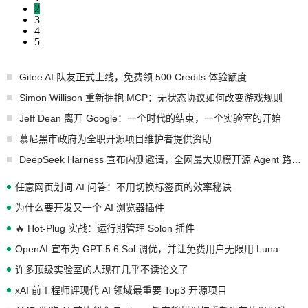
2
3
4
5
Gitee AI 队友正式上线，免费领 500 Credits 体验额度
Simon Willison 重新拥抱 MCP：无状态协议如何改变游戏规则
Jeff Dean 离开 Google：一个时代的结束，一个实验室的开始
慕尼黑市政府为全职开源项目维护者提供资助
DeepSeek Harness 宣布内测邀请，全网最大规模开源 Agent 路演现场诞生
任意网页划词 AI 问答：不用切换标签页的效率秘诀
为什么要开发又一个 AI 浏览器插件
🔥 Hot-Plug 实战：运行期管理 Solon 插件
OpenAI 宣布为 GPT-5.6 Sol 调优，并让免费用户无限用 Luna
许多顶级实验室的人现在几乎不读论文了
xAI 前工程师评现代 AI 领域最重要 Top3 开源项目