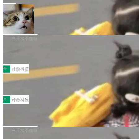
一在人才争夺战中失血的公司。六月，Google
er HE-AAC 960 解码 (DAB+) transpose_cuda
Code 在 X 上发帖：「DeepSeek Flash did 8T
局
连失两员大将：Noam Shazeer 去了 Op...
filter 添加 AMF Frame Rate Converter (vf_frc
tokens on August 1st. 5T of free usage + 3T
_amf) filter SMPTE 2094-50 元数据支持和直
NetBSD 11.0 正式发布
on OpenCode Go.」79.8 万次浏览，连带着 #
通 ProRes RAW VideoToolbox 硬件加速器 AP
DeepSeek一天消耗了8万亿# 上了微博热搜——
NetBSD 11.0 现已正式发布，这是 NetBSD 操
V ...
注意这是 OpenCode 一家的消耗。 OpenCode
作系统的第十八个主要版本。 自 NetBSD 10.1
白开水不加糖
是 Anomaly 出品的 AI 编程工具，套餐 10 美元/
以来的变化 更新亮点： 新增对 RISC-V 处理器
月。用户交了 10 美元，就能用 DeepSeek Flas
2026 ChinaJoy鸿蒙游戏增长臻享会举
架构的支持。NetBSD 11.0 是首个支持 64 位 R
办，鲸鸿动能系统呈现游戏行业解决方
h 随便写代码，按网友说法：「怎么使劲用也用
ISC-V 平台的稳定版本，涵盖一系列基于 StarFi
8月1日，2026 ChinaJoy期间，鸿蒙游戏增长臻
案
不完。」5T 来自免费额度，3T 来自 Go...
ve JH71XX 的设备，例如 VisionFive 2、PINE
享会在上海举办。鸿蒙生态的全场景智慧营销平
开
开源科技
64 STAR64，以及 QEMU。 增强了对 POSIX.1
台鲸鸿动能协同华为游戏中心，面向游戏行业开
-2024 和 C23 编程接口标准的兼容性。 compat
技嘉X3D系列再添新成员 B850 AORU
发者及生态伙伴，系统呈现了平台在游戏领域的
S ELITE X3D主板强化性能体验
_linux(8) 增强了对 Linux 系统调用的支持，包
完整能力版图——从IAP高价值用户的全周期经
面向AMD Ryzen X3D处理器玩家，技嘉X3D系
括 epoll（围绕 kqueue 实现）、POSIX 消息队
营、到IAA游戏的“买变一体”正循环、再到联运与
列主板阵容迎来新成员——B850 AORUS ELITE
开
开源科技
列、...
广告协同的全链路经营闭环，以及面向全球市场
X3D。作为面向主流高性能平台打造的全新主板
的出海增长布局。 华为终端云业务商业化销售负
Zadig v5.0 发布：AI 发布专员与 AI 审
产品，B850 AORUS ELITE X3D延续技嘉在X3
查专员上线
责人在开场致辞中表示，游戏开发者的核心诉求
D平台优化上的技术积累，旨在为游戏玩家带来
我们团队这几天最大的卡点不是 AI 写得不够
已不再是“多一个投放渠道”，而是一套能够持续
更稳定、更高效的装机选择。 B850 AORUS ELI
好，是 AI 写得太好了。 好到审查排期从两天的
白开水不加糖
驱动增长的体系。截至目前，搭载HarmonyOS
TE X3D基于AMD AM5平台打造，支持AMD Ry
活儿拖成了五天。PR 一堆起来没人敢合，发布