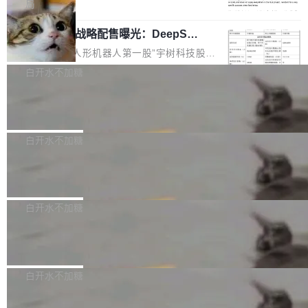
5% RHAE Best@1，超过了 ARC 报告的人类专
覆盖 rust-lang/rust 单一仓库的代码贡献。这不
局
家基线 95.4%。 不是又一个 coding agent 包装
是项目级别的官方立场，目前由五个团队采纳，
宇树科技 IPO 战略配售曝光：DeepSe
器 Prime Agent 的架构和市面上大多数 coding
但它可能是主流开源项目中关于 AI 辅助贡献最
ek 获配 93.3 万股，锁定 36 个月
agent 有本质区别。大多数 agent harness 的设
细致的一份规则。 政策的核心只有一句话：LLM
8月6日晚间，“人形机器人第一股”宇树科技股份
计是基于早期模型的能力—...
可以用来分析、提炼、审阅、建议，但不能用来
有限公司披露IPO发行价格及战略配售结果，杭
白开水不加糖
创作。 具体来说，LLM 生成的代码可以提交，
州深度求索人工智能基础技术研究有限公司（De
但必须满足五个条件：预先安排、非关键、高质
Docker 29.7.2 发布
epSeek）获配93.3399万股，按150.8元/股发行
量、充分测试、充分审查，并且必须披露。LLM
价格计算，认购金额约1.41亿元，股份锁定期为
Docker 29.7.2 现已发布，具体更新内容如下：
不得生成涉及安全性的关键变更，除非作者本身
36个月。 公告显示，本次宇树科技战略配售对
Bug fixes and enhancements 修复多次传递同
白开水不加糖
就是领域专家。即使如此，政策也"强烈不建
象主要包括长期投资机构、与公司业务具有战略
一环境变量时，docker service create和docker
议"这么做。 对于不披露的情况，审核者可以直
合作关系或长期合作愿景的大型企业、科创板保
Apache Fluss 毕业成为顶级项目
service update会发生 panic 的问题。docker/cl
接关闭 PR，无需解释。 政策作者 Jynn Ne...
荐人跟投子公司，以及公司高级管理人员和核心
i#7145 修复了 Docker Engine 29.7.0 中引入的
今年 7 月，Apache Fluss 的毕业提案在 Apach
员工参与设立的专项资产管理计划。其中，Dee
一个回归问题，该问题导致拉取镜像时会拒绝包
e 孵化器项目管理委员会（IPMC）投票中获得
白开水不加糖
pSeek作为与宇树科技具备战略合作关系的企
含绝对 hardlink 目标的镜像（此类镜像由某些镜
全票通过，随后获 Apache 软件基金会董事会批
业，获配股份数量占本次发行数量的2.31%。 除
像构建工具生成）。moby/moby#53305 修复了
马斯克 AI 百科项目 Grokipedia 被曝数
准。今天，Apache 软件基金会正式宣布 Apach
DeepSeek外，腾讯旗下上海启善投资有限公司
月未更新
Docker Engine 29.7.0 中引入的一个回归问
e Fluss 孵化毕业，成为 Apache 顶级项目（TL
埃隆·马斯克推出的AI百科项目 Grokipedia 被曝
获配9...
题，该问题可能导致在旧版 Linux 内核...
P）！这一里程碑不仅标志着 Fluss 迈入新的发
长期停止内容更新，未能实现其作为“AI版维基百
白开水不加糖
展阶段，也将进一步推动流式存储、实时湖仓与
科”替代品的目标。 据 Lawfare 最新调查，自今
AI 数据基础加速融合，为实时数据基础设施的发
Solon I18n：三种解析器，零样板代码
年4月以来，Grokipedia 页面更新功能基本停