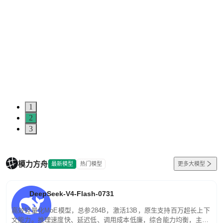
1
2
3
模力方舟
最新模型
热门模型
更多大模型
DeepSeek-V4-Flash-0731
高效轻量化MoE模型，总参284B，激活13B，原生支持百万超长上下
文能力。推理速度快、延迟低、调用成本低廉，综合能力均衡，主打