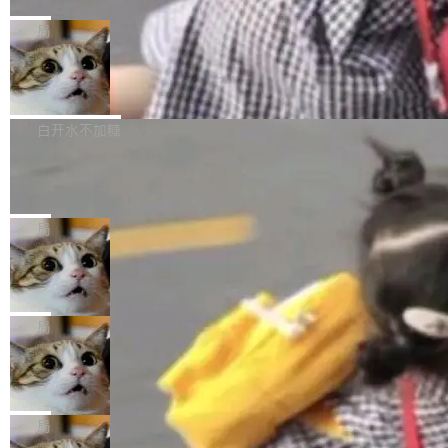
C版的产品，搭载“人机双写”重磅功能——你写
全球知名开源多媒体框架 FFmpeg 今天正式发
给 OpenAI 总法律顾问 Che Chang 发了封邮
你的，AI写AI的，同屏协作互不干扰。一句话让
布了 9.0 版本。这个版本除了带来新一代音视频
局
件，附了一封长信，要求 OpenAI 配合调查前苹
AI帮你干活，现在开启全新体验！ 温馨提示：
处理能力和硬件加速支持之外，还有一个特殊之
果员工带走机密信...
体验WorkBuddy鸿蒙PC版前，请将 HUAWEI M
亚马逊成本失控：AI 写代码烧掉 1215
处：FFmpeg 9.0 的代号是“Lei”。 这个名字，
万元，超预算 860%
atePad Edge 升级至 HarmonyOS 6.1.0.135S
来自中国开发者雷霄骅（Lei Xiaohua）。 对于
外媒近日曝光了亚马逊的多份内部报告显示，AI
P9 patch03及以上版本。 *升级路径：设置 > 搜
很多中国音视频开发者而言，这个名字并不陌
导致公司在多个项目上超支。《金融时报》报道
白开水不加糖
索“软件更新” > 检查更新，即可搜索新版本，下
生。十年前，他通过大量中文技术文章、源码分
称，仅一个项目的成本超支就高达 180 万美元
载安装完成升级即可。 没有...
析和开源示例，让一代开发者第一次真正理解 F
Hugging Face CEO 发声：中国正在开
（约合人民币 1215 万元）。 具体来说，一名工
源模型上碾压我们
Fmpeg，也成为很多人进入音视频开发领域的
程师借助 Anthropic 旗下 Claude Sonnet 模型
"他们正在开源模型上碾压我们。" Hugging Fac
“启蒙老师”。 而今年，恰好是雷霄骅离世十周
编写程序，目标是完成电商平台作者信息与商品
e CEO Clément Delangue 在 CNBC 的采访里
局
年。FFmpeg 社区最终选择用一个大版本的名
列表的数据匹配 —— 一项常规的数据处理任
没有拐弯抹角。他说中国正在赢得 AI 竞赛，而
字，留下了这份纪念。 雷霄骅曾是中国传媒大学
务，最终却产生了 180 万美元的账单，实际支出
当 AI agent 把源码变成了最好的扩展系
且按目前的速度，中国 AI 工具预计在今年底或
数字电视技术方向的博士生，长期从事视频、音
统，开发者工具必须开源
超出原定预算 860%。 更令人意外的是，该项目
2027 年就能追上美国前沿实验室的水平。 Dela
五年前，David Crawshaw 问过很多软件工程师
频技...
最终并未成功落地，而高额算力消耗持续运行长
ngue 把原因归结为一件事：开放协作。中国的
一个问题：你写过什么给自己用的程序？答案几
局
达 5 个月，公司直到财务对账时才察觉异常。这
AI 开发者在一个共享和协作的生态里加速迭代，
乎都是没有。工程师们整天用别人写的程序写程
意味着一个无人看管的 AI 程序，在近半年时间
而美国模型厂商在"闭门造车"。他的原话是 "buil
DeepSeek Harness 宣布内测邀请，全
序给别人用。偶尔有人自己写个博客系统、智能
里日夜不停地"烧钱"。 复盘显示，...
网最大规模开源 Agent 路演现场诞生
ding in silos"——各自为战，互不通气。 这个判
家居控制、家庭实验室，都算稀奇事。 Crawsh
一条内测招募帖，发出去的时候大概没人想到它
断从他嘴里说出来分量不同。Hugging Face 是
aw 是 Shelley 的作者，一个开源 AI coding age
会变成一场开源 Agent 生态的路演。 8月1日，
局
全球最大的开源 AI 平台，上面跑着上百万个模
nt。他最近在博客上写了一篇文章，核心论点很
DeepSeek Harness 团队负责人崔添翼（tiany