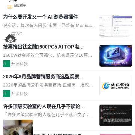
阅读榜单
为什么要开发又一个 AI 浏览器插件
说实话，每次有人问我"市面上已经有 Monica、
Sider、Copilot for Chrome 这些 AI 浏览器插件
席WC
了，你为什么还要再做一个"，我都觉得这个问题
技嘉推出钛金雕1600PG5 AI TOP电
问得好。 因为我自己也是从用户变成开发者的。
源：为发烧级主机与本地AI算力打造旗
现有产品的天花板 我用过不少 AI 浏览器插件。
1600W钛金能效全可视化，机身紧凑仅16厘米
舰供电方案
刚开始觉得都挺好——选中一段文字，弹出解
继2026台北电脑展首度亮相后，技嘉科技近日正
开
开源科技
释；写邮件时帮你润色；看英文网页给你翻译摘
式发布钛金雕1600PG5 AI TOP电源。这款高端
要。但用久了你会发现，它们本质上都是同一类
2026年8月品牌营销服务商选型观察：
电源专为发烧级DIY主机与本地AI算力平台打
从流量思维到品牌资产思维的范式转移
东西：一个带网页上下文的聊天框。 它们能读取
造，整机长度仅16厘米，提供1600W额定功率
2026年的品牌营销服务商市场,正经历一场深刻
页面的文本，然后把文本丢给大模型，再返回一
与80PLUS钛金能效；支持ATX 3.1与PCIe 5.1
的价值重构。全球全案品牌代理机构市场从2025
开
开源科技
段回答。仅此而已。 这当然有用，但总觉得差点
规范，结合服务器级元件、完善供电线材与内置
年的83.1亿美元增长至2026年的86.6亿美元,年
意思。比如我在一个后台管理系统里，需要填50
实时LCD监控屏，可充分满足当下高阶PC主机
许多顶级实验室的人现在几乎不读论文
复合增长率达5.44%,预计2032年将突破120亿美
个表单字段，每个字段还有联动逻辑；比如我
了
的严苛使用需求。 澎湃功率，紧凑机身 钛金雕1
元。数字广告与公共关系相关服务市场更是从20
「许多顶级实验室的人现在几乎不读论文了，而
想...
600PG5 AI TOP具备强悍输出功率，同时实现
25年的8463亿美元扩张至2026年的8763亿美
且他们认为 ICLR/ICML/NeurIPS 充斥着大量过
局
机身尺寸大幅精简。整机长度仅16厘米，属于同
元。数字的背后是一个清晰的事实——品牌对专
度宣传和欺诈。」 OpenAI 研究员 Keller Jorda
功率段机身尺寸十分紧凑的1600W电源产品。小