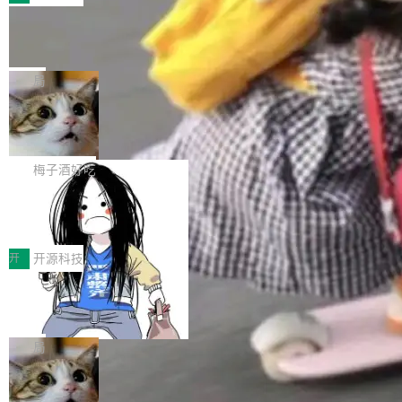
件。 腾讯网平团队在UCL-MPComm中实现了一
型或企业内部部署模型提升研发效率。但随着 AI
各领域的应用成果，覆盖技术底座、行业赋能、
个独立于业务线程的全局通信引擎（Engine），
Coding 从个人辅助工具逐步走向团队级、组织
Jeff Dean 离开 Google：一个时代的结
产品应用、支撑保障、专题等五大方向。深信服
并实...
束，一个实验室的开始
级应用，企业在规模化落地过程中，对安全性、
AI算力网关（AI创新平台）成功入选！ 随着各行
Google 员工编号 20。MapReduce 作者之一。
可控性和代码质量提出了更高要求。 首先是数据
各业的Agent走向规模化建设，算力构成形态逐
Bigtable 作者之一。TensorFlow 的作者之一。
局
安全与合规要求。对于大多数普通研发场景，公
渐丰富，用户关注的重点也在发生变化：不只是
Gemini 的架构师。Google 首席科学家。 Jeff D
有云模型能够满足快速试用和效率提升的需求。
让AI用起来，还要进一步看清混合算力时代下，
🔥 SolonCode v2026.8.4 发布：界面
ean 在 Google 工作了 27 年后，宣布离职。 他
但对于金融、能源、医疗等对数据安全要求较...
字体可调、22 种语言、记忆搜索增强
Token花在哪里、算力是否被充分利用，以及持
不是一个人走。一同离开的还有 Sanjay Ghema
打开终端就能上岗的全中文编码智能体，这一轮
续增长的AI成本该如何优化。 深信服AI算力网关
wat（Google 员工编号 23，Jeff Dean 二十多
把「看得清、用母语、记得住」三件事一次补
梅子酒好吃
正是围绕这些实际问题，从Token治理和成本治
年的编程搭档，MapReduce 和 Bigtable 的共同
齐。 SolonCode 是什么 SolonCode 是杭州无
理两个方面，让用户的每一份算力都看得清、管
作者）、Quoc Le（Google 大脑核心成员，Se
让“代码语义理解”深度释放AI Coding
耳科技研发的企业级终端编码智能体——一位全
得住、用得稳、省得下、更安全！ 一、从现在开
价值潜能：华为云码道（CodeArts）
q2Seq 和 DocAI 的共同发明人）以及 Oriol Vin
中文驱动的数字员工，自主理解需求、规划步
一、代码仓深度理解技术的作用与价值 在软件工
始，Token使用一目...
代码仓技术解析
yals（Gemini 联合负责人，AlphaSta...
骤、编写代码。不挑模型、不挑平台，curl 一行
程实践中，代码仓是企业核心知识资产的主要载
开
开源科技
装完即用。 开源地址：Gitee · GitCode · GitHu
体。企业级代码仓库通常包含数十万乃至数百万
b 安装 支持 Java 8+（8~26）、macOS / Linu
一条“删库”命令跑 17 小时，算法工程
个文件，其规模远超单次模型调用可承载的上下
师删光 89TB 数据只为干私活
x / Windows / Harmony PC。 # macOS / Linu
文窗口。随着项目规模的持续扩张与代码历史的
最高人民检察院8月4日公布了一起案件：北京一
x / Harmony PC curl -fsSL https://solon.noea
不断累积，代码仓中的模块关系、接口契约、业
名90后算法工程师王某，为了给自己接的私活腾
局
r.org/solon...
务逻辑等关键信息往往分散于数十乃至数百个文
服务器空间，删光了公司AI游戏部门的全部核心
件之中，形成高度复杂的知识关联网络。传统的
Cloudflare 分享推理优化实践：KV ca
数据。 王某2024年1月入职东城区某科技公司AI