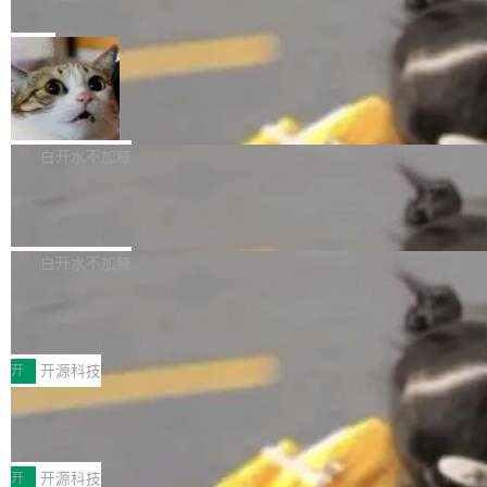
e” 和 Muse Spark 1.2 模型
mmit 之间的空隙里丢失了。 DeltaDB 要做的就
金额高达158.3亿美元，这一单项投入已经逼近
Meta 今天发布了两款 AI 产品：Muse Code，
是把这段空隙补上。 回退到任何一次编辑：Delt
微软同期总资本开支的四成。 与亚马逊、Alpha
一个在终端里运行的编程 agent；Muse Spark
局
aDB 捕获 commit 之间的每一次操作，...
bet、微软以及 Meta 等传统科技巨头相比，Spa
1.2，驱动这个 agent 的新模型。一句话概括：
ceXAI的资金消耗速度尤为引人瞩目。然而，支
美团开源 LoHoSearch，用知识图谱校
你可以用 curl -fsSL https://dev.meta.ai/install.
准 AI 能力认知
撑庞大支出的资金来源却呈现出截然不同的面
sh | bash 安装一个能在大项目里自动规划、写
机器出题的前提，是让机器拥有全局视野。整个
貌。数据显示，微软和 Meta 主要依托充沛的经
代码、验证结果的 AI 终端工具。 据介绍，Muse
构建流程可以分为四个环节：建图 → 控制难度
白开水不加糖
营现金流来覆盖资本开支，其资本支出覆盖率分
Code 是 Meta 的编程 agent 产品。它和市场上
→ 质量把关 → 数据概览。
别达到155% 和106%;而SpaceXAI的经营现金
腾讯开源 UCL-MPComm 通信库
已有的终端编程 agent 在设计理念上有几个明显
流仅能覆盖资本开支的12...
的差异点。 异步后台 agent：Muse Code 有一
腾讯网平团队宣布开源了 UCL-MPComm 通信
个主 agent 循环，外加一组后台 agent。这些后
库，并将作为transport接入Mooncake TENT。
白开水不加糖
台 agent...
该通信库针对AI Memory池化场景的数据传输需
CoStrict入选工信部2025人工智能应用
求进行了深度优化，能够实现数据中心内大规模
典型案例
计算节点间多种内存类型的高性能通信。 UCL-
近日，工信部科技司公示《2025人工智能应用典
MPComm将作为一种传输引擎接入Mooncake T
型案例入选名单》，深信服“面向企业研发场景的
开
开源科技
ENT，实现零拷贝传输性能提升30%、非零拷贝
开源 AI 编程平台 CoStrict 应用”凭借卓越的技术
传输性能最高提升5倍。UCL-MPComm底层基
深信服AI算力网关入选工信部人工智能
创新与落地成效成功入选。 全链路私有化部署，
应用典型案例！
于自研UCL-Engine通信引擎，后续腾讯网平将
助力企业AI研发安全落地 当前，越来越多企业已
前不久，工业和信息化部正式发布《2025年人工
持续开源更多基于UCL-Engine的高性能通信组
经开始引入 AI Coding 工具，通过调用公有云模
智能应用典型案例名单》，集中展示人工智能在
开
开源科技