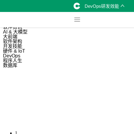
DevOps研发效能
综合
开源资讯
软件资讯
AI & 大模型
大前端
软件架构
开发技能
硬件 & IoT
DevOps
程序人生
数据库
1