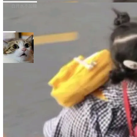
正，才能成为机器能理解的高质量数据。医学影
理工具。它可以查看，转换，编辑和分类所有主
白开水不加糖
像AI落地最昂贵的环节，不是算法，是专业医生
流格式的电子书。Calibre 是个跨平台软件，可
的时间。 张医生是某三甲医院放射科副主任医
SwiftUI 问世七年了，为什么开发者还
以在 Linux、Windows 和 macOS 上运行。 Cal
师，牵头一项腹部肌肉影像课题。他需要在数百
在骂它？
ibre 9.12 现已正式发布，此次更新内容如下：
Yakov Manshin 发了一期长达 40 分钟的 YouT
张CT影像上完成像素级精细分割，让系统"...
新功能 macOS：在 Connect/Share 按钮中添加
ube 视频，标题是"SwiftUI 七年后：一个平庸的
局
通过 AirDop 共享书籍的功能 Content server：
故事"。视频核心观点很简单：SwiftUI 发布七年
支持可向服务器后端添加新端点的插件 Edit boo
了，仍然像一个永久公测版。 Manshin 从数据
k：Compress images：添加将 GIF 图像转换为
流、布局系统、API 稳定性、性能、跨平台五个
加载更多
JPEG/WebP 的选项 ToC Editor：添加一个按
维度逐一批判了 SwiftUI。最让人印象深刻的一
钮，用于对目录中的条目进...
个论据是：苹果官方的 SwiftUI 教程项目 Land
marks，用最新 Xcode 在最新 macOS 上构建
运行，出来的效果是坏的——侧边栏按钮大小不
一，界面错位。他说这个问题"两年前就发现了，
至今没变"。 数据流方面，Manshin 指出 SwiftU
I 的属性包装器演进史...