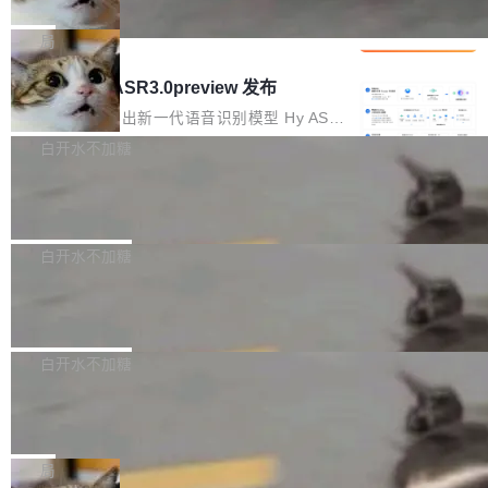
che 量化 + 权重压缩，吞吐量提升 4
代码检索手段（如关键词匹配、目录遍历）仅能
短剧部门，有互联网大厂背景。在公司内部架构
Kimi 和 GLM 是当前最强的大模型系列之一，但
1%，成本降 30%
在语法层面完成文本定位，难以触及代码的语义
调整期间，部门三次通知全员将数据从A集群迁
它们有一个共同的问题：太吃显存了。月之暗面
局
内涵与结构关联，导致开发者使用代码智能体在
移到B集群，王某都回复了"收到"。 他没有迁移
的 Kimi K 系列和智谱的 GLM 都是长上下文、M
理解大规模代码仓时面临显著"代码仓理解"瓶
腾讯混元 Hy ASR3.0preview 发布
数据。2024年9月3日下午4点，他使用此前登录
oE 架构的大模型，好用到让人上瘾，但 GPU 显
颈。 代码仓深度理解服务（以下简称" CodeBas
的账号密码进入A集群，输入了一条被程序员圈
存永远不够用。 Cloudflare 的 Workers AI 团队
腾讯混元正式推出新一代语音识别模型 Hy ASR
e深度理解服务"）是华为云码道（CodeA...
称为"删库跑路"的命令——最高管理员权限、无
一直在跑这些模型的推理。他们在官方博客上发
3.0preview。基于最新一代大语言模型 Hy3 的
白开水不加糖
需确认、强制递归删除。17个小时后，运维人员
了一篇技术文章，详细拆解了三种让大模型在 G
语言理解能力，以及融合了高精度语音识别与深
发现异常并中止进程时，89TB数据已经没了。
Pale Moon 34.3.2 发布，苍月浏览器
PU 上跑得更省、更快的技术手段——KV cache
度语义理解能力，实现了语音识别能力的全面升
删掉的是AI游戏部门的全部开发文件，包括公司
量化、模型权重压缩、以及共享 KV cache 的完
级。 根据介绍，Hy ASR3.0preview 目标在于：
Pale Moon 34.3.2 现已发布，这是一个安全更
自研的多个文生3D和...
整性保护。效果是：吞吐量提升 41%，每 token
让语音识别不再只是听清，而是真正听懂。通过
新和少量网页兼容性修复版本。 Changes/fixe
白开水不加糖
成本降低 30%，精度不变。 FP8 省的不仅是显
先理解你的语境和意图，再把准确的文字直接给
s： 实现了URL.Parse()便捷功能 对浏览器内部
存 KV cache 是推理时最吃显...
到你。从“逐字转写、单点优化”演进为“理解语
PostgreSQL 18/19 新特性深度解读
函数添加了多项边界检查，以避免潜在的越界访
境、兼容场景、一键直出”。 Hy ASR 3.0 previe
问、下溢和溢出。（DiD） 修复了加载和解析内
演讲者分享了一个有趣的实践：面对 PG 18 已
w 不要求标准普通话，方言识别覆盖粤语、吴语
容提供的字体时出现的几个问题 为避免音频加
发布的 Release Notes，他利用 AI 工具（如 Co
白开水不加糖
等 10 大方言片区和 20 余个二级小片区。在开
载、处理和播放过程中可能出现的一系列错误，
pilot）对数千条 commit 日志进行自动分析，先
源评测集中，Hy ASR 3.0 preview 在多语种的
对音频采样频率设定了下限 采样率低于 8kHz
慕尼黑市政府为全职开源项目维护者提
让模型总结出三十余条潜在特性，再逐条要求生
WER（...
供资助
（通常被认为是 "telephone"/"walkie-talkie" 音
成详细解释和代码校验，最终筛选出对用户体感
"在过去大约 10 年的大部分时间里，libexpat 的
质的最低采样率）的音频格式将被拒绝 修复了 C
最强的若干项。对于尚未正式发版的 PG 19，则
维护工作一直与我的日常工作、家务、社交生活
局
SS 圆角虚线样式中可能存在的问题 如果表单中