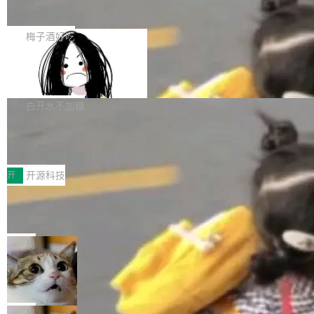
展开启新的篇章。
滞，过去三个月内没有任何条目完成更新，用户
如果你在 Spring Boot 里做过国际化，流程大概
提交的编辑请求也长期处于待处理状态。 Groki
是这样的：配 MessageSource 的 Bean、写 R
梅子酒好吃
pedia 于去年底上线，定位为由人工智能生成内
eloadableResourceBundleMessageSource、
容的百科平台，被马斯克视为传统众包百科网站
Apache Doris 4.1 全面增强 Iceberg：
声明 LocaleResolver、注册 LocaleChangeInt
支持 UPDATE、MERGE INTO 与 Iceb
维基百科的替代方案。Lawfare 调查发现，无论
erceptor…五六步之后才能看到第一行翻译文
Apache Doris 4.1 要补齐的，正是缺失的那一
erg V3
热门页面还是低关注度页面，均未出现近期更
本。 Solon 换了个方式。整个 i18n 模块围绕三
半。在已有查询能力的基础上，Doris 进一步支
白开水不加糖
新，相关问题并非局限于特定领域，而是在不同
个解析器、一个注解、一个工具类展开——没有
持了 UPDATE、DELETE、MERGE INTO 等数
主题和访问量页面中普遍存在。 调查人员最初认
XML、没有拦截器注册、没有样板配置。 资源
Testin XAgent：CIO智能测试落地指南
据修改操作、完整的表结构管理与分区演进，以
为，Grokipedia可能只是限...
文件的约定 把文件放到 resources/i18n/ 下： r
及 rewrite_data_files、expire_snapshots 等日
7月30日，TiD2026质量竞争力大会在北京中关
esources/i18n/messages.properties ...
常维护操作，并完整支持 Iceberg V3 格式。
村国家自主创新示范区会议中心开幕。本届大会
开
开源科技
由中关村智联软件服务业质量创新联盟主办，以
让非法状态不可表示：一篇关于 ADT
“智构可信·质创未来——AI原生时代的质量新范
的帖子在 Reddit 火了
式”为主题，直面AI从实验室走向规模化产业落地
有一种东西，一旦用过就回不去了。Alex Fedos
的核心质量命题。会上，《2026智能研发生产力
eev 管它叫"软件设计的基石"。 他说的东西不新
局
工具选型手册》发布，Testin云测的Testin XAge
鲜——代数数据类型（ADT），尤其是和类型
Cloudflare 开源内部企业 AI 平台 Clou
nt智能测试系统入选AI测试领域代表产品。对CI
（sum type）。但他说清楚了一件事：这不是类
dflare OS
O而言，这提示了一个转变：AI测试正在从效率
型系统的学术体操，是日常编码的思维方式。 文
Cloudflare 发布了一个开源项目 Cloudflare O
工具升级为企业的质量基础设施。 CIO面对的新
章从一个简单的例子切入。一个网站的深色主题
S。如果你只看官方博客，你会觉得这是又一
局