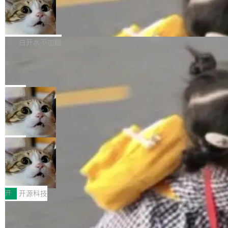
通过拉取过去一年内（从 PG 18 Beta1 时间点
和休闲娱乐竞争时间。" 这是 libexpat 维护者 S
的图像元素不在同一个子树中，则它们将不再关
至今）的所有 commit，同样交由 AI 分析提炼。
Firefox 153.0.3 发布
ebastian Pipping 写在博客里的话。8 月 4 日，
联 加...
经过人工复核，准确度令人满意。这一方法也为
他宣布了一个新消息：从 2026 年 8 月 1 日起，
Firefox 153.0.3 现已发布，具体更新内容如
社区爱好者提供了高效跟踪新版本的思路。
他可以全职维护 libexpat 了，最长 6 个月。发
下： New Smart Window 包含多项增强功能：
白开水不加糖
工资的是慕尼黑市政府。 libexpat 是一个 C99
<ul> <li>现在建议列表会显示更多结果，方便用
编写的流式 XML 解析器，MIT 许可证。和 libx
Cloudflare Computer 开源：你的 Age
户查找历史记录和切换到已打开的标签页。（<a
nt 需要一台电脑，而不是一个容器
ml2 一样，它是世界上使用最广泛的 XML 解析
href="https://bugzilla.mozilla.org/show_bug.c
Cloudflare 开源了名为 @cloudflare/computer
库之一。你的操作系统、浏览器、无数的基础设
gi?id=2019042">Bug&nbsp;2019042</a>）</l
的 npm 包。项目的核心论点是：容器不适合 Ag
局
施软件，很可能都在用它。而过去十年，维护它
i> <li>现在，助手可以直接使用 Exa 的网络搜索
ent 计算。真正适合的，是 Isolate。 Cloudflare
的人一直在用业余...
结果回答问题，而无需将问题转交给搜索引擎。
OpenAI 公开邮件和聊天记录回应苹果
工程师在这件事上没什么可谦虚的——他们用 W
诉讼，称“Apple is getting this wron
（<a href="https://bugzilla.mozilla.org/show_
orkers 跑了十年 Isolate。用 CEO Matthew Pri
上个月，苹果一纸诉状把 OpenAI 告上法庭，指
g”
bug.cgi?id=204...
nce 的话说：「我们一生都在用 Isolate 运行代
控其挖角苹果前员工并窃取商业秘密。苹果的诉
局
码，而 AI Agent 不需要容器，它们需要的是 Iso
状把 OpenAI 描述成一个系统性地从前东家挖
late。」 容器为什么不合适 容器的问题在于启动
HUAWEI MatePad Edge上架WorkBu
人、套取机密信息的对手。 OpenAI 没发律师
ddy鸿蒙PC版，说话就能干活的AI办公
和销毁都太重了。一个 Agent 要执行的任务可能
函，也没选择庭外沉默。它在官网贴了一篇博
全能AI工作台WorkBuddy鸿蒙PC版上架HUAWE
搭子
只需要几毫秒的 CPU 时间，但容器从冷启动到
文，标题只有六个字：Apple is getting this wro
I MatePad Edge应用市场，直接下载即可使
开
开源科技
就绪要花数秒。如果未来有十...
ng。 然后，它把邮件往来和 iMessage 聊天记
用，与鸿蒙电脑上的体验一致。值得一提的是，
录全贴了出来。 他发错人了 苹果外部律师 Gabr
FFmpeg 9.0 发布：代号“Lei”，以此纪
这是目前市面上唯一支持平板接入WorkBuddy P
念中国开发者雷霄骅
iel Gross 来自 Weil 律所，2 月 23 日下午 5:53