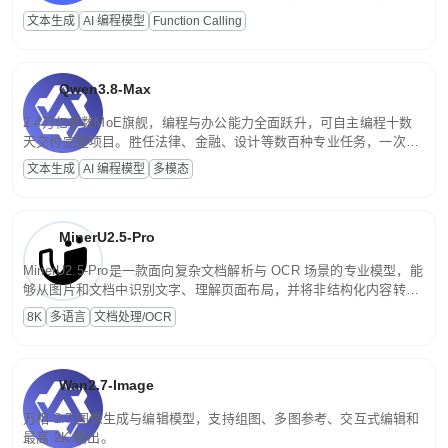
高并发、轻量化任务，适合日常对话、内容创作、基础 RAG、批量
文本生成
AI 编程模型
Function Calling
文案处理等普惠刚需场景。
Qwen3.8-Max
2.4万亿参数MoE旗舰，编程与办公能力全面跃升，可自主编程十数
天交付完整项目。胜任法律、金融、设计等数百种专业任务，一次对
话端到端交付生产级成果。原生视觉理解贯穿规划、执行与验证全流
文本生成
AI 编程模型
多模态
程，支持超长文档与长视频的深度语义解析。长程任务中自主规划与
闭环迭代，持续进化。
MinerU2.5-Pro
MinerU2.5-Pro是一款面向复杂文档解析与 OCR 场景的专业模型，能
够从图片和文档中识别文字、理解页面布局，并将非结构化内容转换
为便于存储、检索和二次处理的结构化结果。
8K
多语言
文档处理/OCR
Wan2.7-Image
万相 2.7 图像生成与编辑模型，支持组图、多图参考、交互式编辑和
最高 2K 输出。