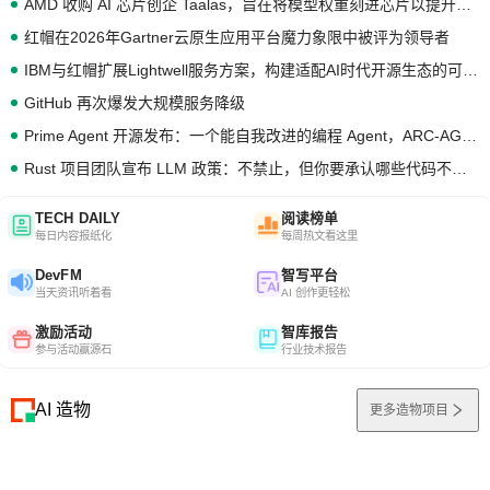
AMD 收购 AI 芯片创企 Taalas，旨在将模型权重刻进芯片以提升推理性能
红帽在2026年Gartner云原生应用平台魔力象限中被评为领导者
IBM与红帽扩展Lightwell服务方案，构建适配AI时代开源生态的可信基础设施
GitHub 再次爆发大规模服务降级
Prime Agent 开源发布：一个能自我改进的编程 Agent，ARC-AGI 3 超越人类专家基线
Rust 项目团队宣布 LLM 政策：不禁止，但你要承认哪些代码不是你写的
TECH DAILY
阅读榜单
每日内容报纸化
每周热文看这里
DevFM
智写平台
当天资讯听着看
AI 创作更轻松
激励活动
智库报告
参与活动赢源石
行业技术报告
AI 造物
更多造物项目