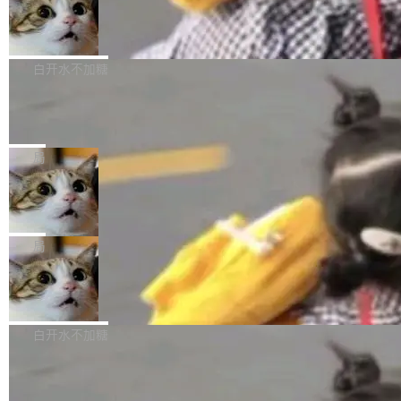
型。谁在开源赛道上领先，...
简单：开发者工具必须开源。 理由不是传统的自
商汤 SenseNova U1.5-Lite-Preview
i）在 X 上发帖： 「如果你是 Agent Harness 相
开源
由软件情怀，而是一个跟 AI agent 直接相关的
关开源项目的开发者，希望参加 DeepSeek Har
商汤科技宣布面向社区开源轻量级统一多模态模
技术判断。 两行 prompt 就能个性化任何软件 C
ness 的内测，可以回复或私信联系我。请附上
型的预览版本 SenseNova U1.5-Lite-Preview。
白开水不加糖
rawshaw 给出了两个 prompt。 第一个： "下载
GitHub id 以及开源代表作。」 DeepSeek 曾在
公告称，SenseNova U1.5-Lite-Preview并非简
某个软件的源码，在本地构建。修改 agent ...
官方招聘信息中写过一条简洁有力的公式：Mod
Ubuntu 将核心系统包从 deb 转成了 s
单的模型规模升级，而是基于 SenseNova U1
nap
el + Harness = Agent。模型负责理解和推理，
的一次系统性迭代，不仅在同一架构中贯通视觉
Ubuntu 正在把又一个核心系统包从 deb 转为 s
Harness 负责把能力落到真实环境中——调用工
理解、推理、生成与编辑，还仅以 8B-MoT 的轻
nap。这次是 hwctl——一个用来检查 Ubuntu
局
具、读写文件、管理上下文、处理错误、完成闭
量大小，将能力推进到4K、更精细的真实质感、
硬件认证状态的命令行工具。 Canonical 工程师
环。崔添翼招人的标...
更复杂的视觉控制和可持续迭代编辑。 相比 U
Dario Amodei 担心新人来 Anthropic
Alan Griffiths 在邮件列表中说得很直白：「hwc
只为金钱，不为使命
1，U1.5-Lite-Preview 在以下方向上带来了显著
tl 是一个 Ubuntu 专有的包，它和它的依赖项都
顶级 AI 研究员在两家公司之间来回跳，中间只
提升： 原生支持4K图像生成； 更精细的局部纹
是 Ubuntu 专有的，不会用在其他发行版上。」
隔了几天。 Lilian Weng 上周刚宣布因健康原因
局
理、细节与真实世界质感； 更准确的中英文文字
所以 deb 版本的受众实际上为零。既然只有 Ub
离开 Thinking Machines Lab，说自己作为联合
生成与复杂版式组织； 更稳定的图...
untu 用户在用，那用 snap 打包就没什么可纠结
FFmpeg 9.0 发布
创始人的角色「太累了」。几天后，The Inform
的。 从 deb 到 snap 的迁移路径 hwctl 是 rust-
ation 就曝出她将重回 OpenAI，负责递归自我
FFmpeg 9.0 现已发布，包含多项改进。官方更
hwlib 硬件 API 库的一部分，命令行工具负责查
改进方向的研究。她是 Thinking Machines 过
新日志列出的 9.0 版本主要更新内容如下： 扩
白开水不加糖
询 Ubuntu 的硬件认证数据库。...
去一年内第四个离开的联合创始人。 这家由前
展 AMF 色彩转换器 (vf_vpp_amf) 的 HDR 功能
OpenAI CTO Mira Murati 创立的公司，连创始
DeepSeek V4 Flash 单日消耗 8 万亿 t
MP4 muxer 中支持 LCEVC 音轨复用 Playdate
okens 登顶热搜
团队都留不住。 但 Thinking Machines 不是唯
视频编码器和多路复用器 添加 v360_vulkan filt
8 万亿 tokens。一天。一家公司的消耗。 Open