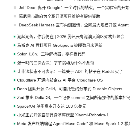
Jeff Dean 离开 Google：一个时代的结束，一个实验室的开始
慕尼黑市政府为全职开源项目维护者提供资助
DeepSeek Harness 宣布内测邀请，全网最大规模开源 Age
潮起潮落，你我仍在 | 2026 腾讯云粤港澳大湾区架构师峰会
马斯克 AI 百科项目 Grokipedia 被曝数月未更新
Solon I18n：三种解析器，零样板代码
张一鸣的三次否决：字节跳动为什么不蒸馏
让非法状态不可表示：一篇关于 ADT 的帖子在 Reddit 火了
Cloudflare 开源内部企业 AI 平台 Cloudflare OS
Deno 团队开源 Celld，可自托管的分布式 Durable Objects
Zed 推出 DeltaDB，一个记录 commit 之间所有操作的版本控
SpaceXAI 单季资本开支达 183 亿美元
小米正式开源自研具身基座模型 Xiaomi-Robotics-1
Meta 发布终端编程 Agent“Muse Code” 和 Muse Spark 1.2 