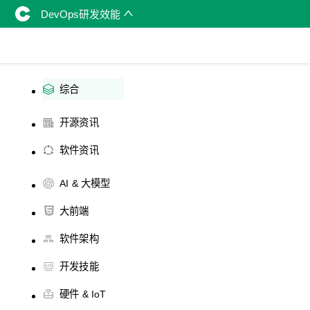
DevOps研发效能
综合
开源资讯
软件资讯
AI & 大模型
大前端
软件架构
开发技能
硬件 & IoT