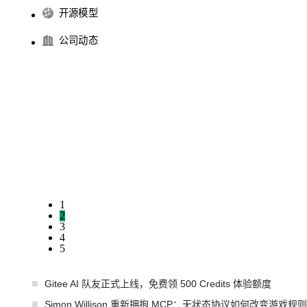
开源模型
公司动态
1
2
3
4
5
Gitee AI 队友正式上线，免费领 500 Credits 体验额度
Simon Willison 重新拥抱 MCP：无状态协议如何改变游戏规则