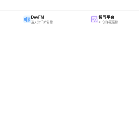
DevFM
智写平台
当天资讯听着看
AI 创作更轻松