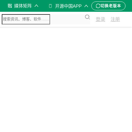
媒体矩阵
开源中国APP
切换老版本
登录
注册