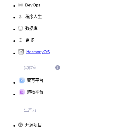
DevOps
程序人生
数据库
更 多
HarmonyOS
实验室
智写平台
造物平台
生产力
开源项目