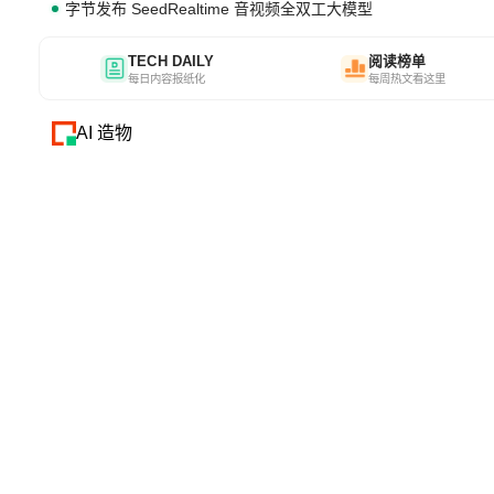
字节发布 SeedRealtime 音视频全双工大模型
TECH DAILY
阅读榜单
每日内容报纸化
每周热文看这里
AI 造物