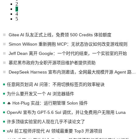
2
3
4
5
Gitee AI 队友正式上线，免费领 500 Credits 体验额度
Simon Willison 重新拥抱 MCP：无状态协议如何改变游戏规则
Jeff Dean 离开 Google：一个时代的结束，一个实验室的开始
慕尼黑市政府为全职开源项目维护者提供资助
DeepSeek Harness 宣布内测邀请，全网最大规模开源 Agent 路演现场诞生
任意网页划词 AI 问答：不用切换标签页的效率秘诀
为什么要开发又一个 AI 浏览器插件
🔥 Hot-Plug 实战：运行期管理 Solon 插件
OpenAI 宣布为 GPT-5.6 Sol 调优，并让免费用户无限用 Luna
许多顶级实验室的人现在几乎不读论文了
xAI 前工程师评现代 AI 领域最重要 Top3 开源项目