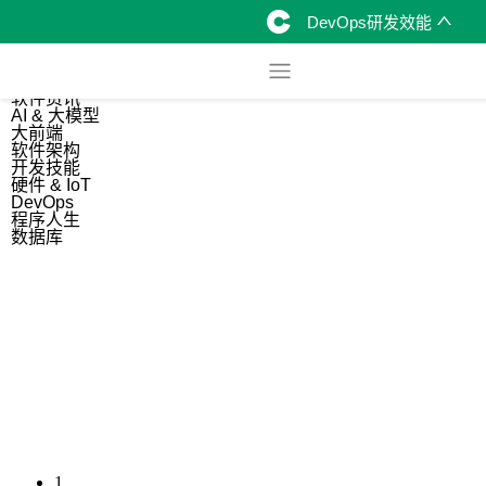
DevOps研发效能
综合
开源资讯
软件资讯
AI & 大模型
大前端
软件架构
开发技能
硬件 & IoT
DevOps
程序人生
数据库
1