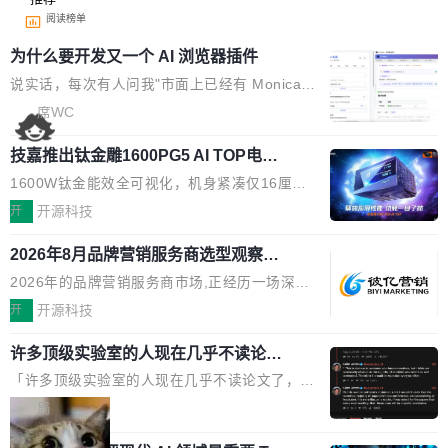
阅读榜单
为什么要开发又一个 AI 浏览器插件
说实话，每次有人问我"市面上已经有 Monica、
Sider、Copilot for Chrome 这些 AI 浏览器插件
席WC
了，你为什么还要再做一个"，我都觉得这个问题
技嘉推出钛金雕1600PG5 AI TOP电
问得好。 因为我自己也是从用户变成开发者的。
源：为发烧级主机与本地AI算力打造旗
现有产品的天花板 我用过不少 AI 浏览器插件。
1600W钛金能效全可视化，机身紧凑仅16厘米
舰供电方案
刚开始觉得都挺好——选中一段文字，弹出解
继2026台北电脑展首度亮相后，技嘉科技近日正
开
开源科技
释；写邮件时帮你润色；看英文网页给你翻译摘
式发布钛金雕1600PG5 AI TOP电源。这款高端
要。但用久了你会发现，它们本质上都是同一类
2026年8月品牌营销服务商选型观察：
电源专为发烧级DIY主机与本地AI算力平台打
从流量思维到品牌资产思维的范式转移
东西：一个带网页上下文的聊天框。 它们能读取
造，整机长度仅16厘米，提供1600W额定功率
2026年的品牌营销服务商市场,正经历一场深刻
页面的文本，然后把文本丢给大模型，再返回一
与80PLUS钛金能效；支持ATX 3.1与PCIe 5.1
的价值重构。全球全案品牌代理机构市场从2025
开
开源科技
段回答。仅此而已。 这当然有用，但总觉得差点
规范，结合服务器级元件、完善供电线材与内置
年的83.1亿美元增长至2026年的86.6亿美元,年
意思。比如我在一个后台管理系统里，需要填50
实时LCD监控屏，可充分满足当下高阶PC主机
许多顶级实验室的人现在几乎不读论文
复合增长率达5.44%,预计2032年将突破120亿美
个表单字段，每个字段还有联动逻辑；比如我
了
的严苛使用需求。 澎湃功率，紧凑机身 钛金雕1
元。数字广告与公共关系相关服务市场更是从20
「许多顶级实验室的人现在几乎不读论文了，而
想...
600PG5 AI TOP具备强悍输出功率，同时实现
25年的8463亿美元扩张至2026年的8763亿美
且他们认为 ICLR/ICML/NeurIPS 充斥着大量过
局
机身尺寸大幅精简。整机长度仅16厘米，属于同
元。数字的背后是一个清晰的事实——品牌对专
度宣传和欺诈。」 OpenAI 研究员 Keller Jorda
功率段机身尺寸十分紧凑的1600W电源产品。小