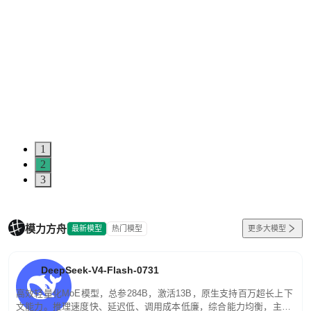
1
2
3
模力方舟
最新模型
热门模型
更多大模型
DeepSeek-V4-Flash-0731
高效轻量化MoE模型，总参284B，激活13B，原生支持百万超长上下
文能力。推理速度快、延迟低、调用成本低廉，综合能力均衡，主打