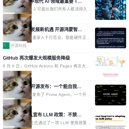
业化营销服务的需求从未如此迫切。 但市场扩容
xAI 前工程师评现代 AI 领域最重要 Top
n 这条推文引发了广泛讨论。他不是在说风凉
巧机身有效提升市面主流标准A...
3 开源项目
的同时,服务商的竞争逻辑正在改变。2026年Top
话，他是说出了一个圈内人尽皆知但很少公开捅
Flash Attention 2 可能比我们所有人都活得久。
Agency年度合辑的观察指出,“产品”这个离消费
破的事实。 Jordan 随后补充了一句软化声明：
这句话不是来自某个技术博客，而是出自 Hieu
局
者最近的载体,在整个品牌营销层面的权重显著变
「我不认为这些会议上大部分论文都在过度宣传
Pham 的一条推文。Hieu Pham 是谁？他是 xAI
高了。全域营销服务商的竞争正在从规模转向深
或造假。问题是，作为读者，如果你筛选出那些
共商智能硬件发展新机遇 开源鸿蒙智能
的早期工程师之一，在 Grok 训练基础设施团队
度,案例厚度、全域覆盖、多线协同...
硬件开发者日杭州站即将举行
看起来最令人兴奋的论文，那它们大部分都是过
工作过。近日他在 X 上发了一条帖子，列出了他
随着万物智联加速深入千行百业，智能硬件正从
度宣传的。」 这才是真正的痛点。不是所有论文
认为现代 AI 领域最重要的三个开源项目。 第一
单点设备迈向智能化、网联化、协同化发展。作
开
开源科技
都有问题，是最吸引眼球的那批论文最有问题。
个名字毫无悬念：Flash Attention 2。 Hieu 的
为面向全场景、跨终端的分布式操作系统，开源
他引用的帖子来自 Mathew Shen，一位 ICLR 2
理由很具体。FA 系列不需要解释，但 FA2 是他
GitHub 再次爆发大规模服务降级
鸿蒙通过统一技术底座和分布式能力，为不同类
026 的读者：「看了篇 ...
认为最重要的一个——复杂度恰到好处，刚好能
型智能设备的开发、连接与互联提供关键支撑，
8 月 6 日，GitHub Actions 和 Pages 再次大规
驱动你去学 CuTe，但还没被那些"邪恶的" Hopp
也为产业链企业探索产品创新与商业增长打开新
模服务降级，Actions 完全不可用超过 5 小时，
局
er++ 优化所淹没，足够容易修改和适配。 更关
的空间。 8月14日，开源鸿蒙智能硬件开发者日
webhook 停发，连自托管 runner 也因调度层故
键的是 FA2 的持久性...
（OHDD：OpenHarmony Hardware Develope
Prime Agent 开源发布：一个能自我改
障无法工作。Pages、Copilot code review、C
进的编程 Agent，ARC-AGI 3 超越人类
r Day）将在杭州启航。活动面向智能硬件产业
opilot coding agent 全部受影响。从检测到完全
Prime Intellect 发布了 Prime Agent，一个开源
专家基线
链企业和开发者，邀请行业专家与资深技术顾
恢复，大约 12 小时。 这是 2026 年 8 月的第六
的编程 Agent Harness，核心设计围绕两个抽
局
问，围绕开源鸿蒙技术能力、设备适配、芯片适
起事故，其中四起与 AI/Copilot 服务相关。 Git
象：Recursive Language Model（RLM）和 C
配、功耗与稳定性调优、兼容性测评及统一互联
Rust 项目团队宣布 LLM 政策：不禁
Hub 员工 kdaigle 在 HN 讨论中贴出了一组数
ontinual Harness。在 ARC-AGI 3 基准测试
等内容展开系统讲解和实战交流，帮助企业进一
止，但你要承认哪些代码不是你写的
据：2025 年全年 10 亿次 commit。现在，每周
上，Prime Agent + Opus 5 的组合达到了 95.
Rust 语言项目正式通过了一项 LLM 使用政策，
步了解开源鸿蒙在智能...
2.75 亿次，全年预计 140 亿次。GitHub...