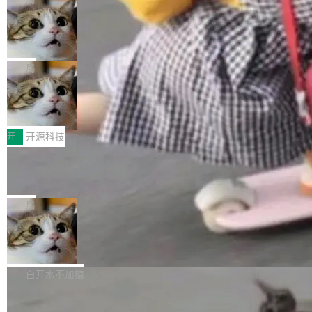
现实 过去两年，CIO们的焦虑清单上多了两项：
设置，如果用布尔值 + 可空字段来表示——bool
个"AI 知识库 + 聊天机器人"——每个大厂都在
一是如何让大模型和智能体应用安全地从PoC走
ean 表示是否可切换，nullable 的默认模式、浅
Deno 团队开源 Celld，可自托管的分
做，没什么新鲜的。 但 Kenton Varda 在 Twitte
向生产，二是如何让测试团队跟得上AI应用...
布式 Durable Objects
色方案、深色方案——会产生大量无意义的组
r 上把事情说清楚了： 今天我们发布了 Cloudfla
Ryan Dahl 领导的 Deno 团队推出了最新开源项
合。方案缺了、配置冲突了、全 null 了。要知道
re OS，一个带连接器的聊天机器人，跟其他所
目 Celld，一个能在自己机器上运行 Cloudflare
局
哪些组合有效，作者说，你得靠"文档、校验、或
有科技公司做的一样。只不过，实际上它不一
Workers 和 Durable Objects 的守护进程。 设
者部落知识"。 换个写法。Rust 的 enum，两个
样。这是 Sandstorm.io 的重制版，我十年前的
鲁大师7月新机性能/流畅/AI榜：vivo夺
计思路很直接：每个对象是一个独立的 SQLite
变体：Switchable...
性能、流畅双第一，三星Galaxy Z系列
那个创业公司。不同的是，这次它构建在 Cloudf
数据库，按名称寻址，复制到你自己的 S3 兼容
2026年7月的手机市场，由于存储等硬件成本暴
新折叠缺席
lare Workers 上——我花了九年时间搭建的平台
存储库里。节点之间只通过这个存储库协调——
增，手机厂商的日子也不好过啊，新机速度明显
开
开源科技
——并且深度集成了 AI。这基本上是我十年秘密
没有控制平面，没有共识协议。每个对象自带一
放缓，因此硝烟味淡了许多。新机参数规格除开
计划的顶峰。 十年前，Ken...
个小型数据库，应用天然按分片构建，单个数据
Zed 推出 DeltaDB，一个记录 commit
高价的三星折叠（三星Galaxy Z Fold8 Ultra / Z
之间所有操作的版本控制系统
库的竞争和爆炸半径问题在设计层面就被消除
Fold8 / Z Flip8）外，其余要么是中低端机器，
Zed 编辑器团队发布了新项目——DeltaDB，一
了。 闲置的 cell 会休眠到几乎不占资源。当 cel
例如iQOO Z11i、REDMI Note 17、REDMI No
个在 git commit 之间记录每一次编辑操作的版
局
l 迁移或唤醒时，新宿主从 S3 恢复 SQLite 数据
te 17 Pro、OPPO K15，要么是vivo X300 E这
本控制系统。目前处于 Early Access 阶段。 De
库继续执行。存储库是持久化的唯一真相...
样的次旗舰。 Galaxy Z Fold8 Ultra / Z Fold8 /
SpaceXAI 单季资本开支达 183 亿美元
ltaDB 的核心思路直接写在 landing page 最显
Z Flip8三款折叠屏新机均在7月22日发布，且全
眼的位置：「Software is made between com
根据风险投资人Tomer Tunguz 博客（VC 分
部搭载骁龙8 Elite Gen5 for Galaxy，它们本该
mits」——软件是在 commit 之间写出来的。git
析）披露的最新分析与第二季度业绩报告，Spac
白开水不加糖
是7月性...
只记录了你提交的最终状态，但真正的工作过程
eXAI在上个季度的总资本支出飙升至183.7亿美
——打字、删改、试错、agent 对话——都在 co
Meta 发布终端编程 Agent“Muse Cod
元。其中，绝大部分资金被直接用于 AI 领域，