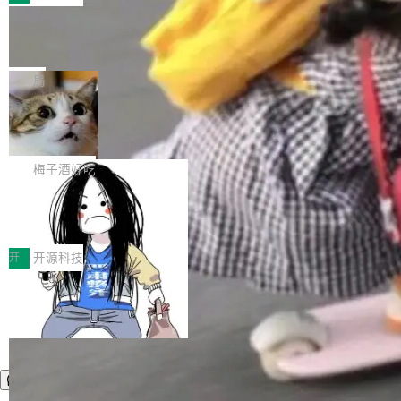
件。 腾讯网平团队在UCL-MPComm中实现了一
型或企业内部部署模型提升研发效率。但随着 AI
各领域的应用成果，覆盖技术底座、行业赋能、
个独立于业务线程的全局通信引擎（Engine），
Coding 从个人辅助工具逐步走向团队级、组织
Jeff Dean 离开 Google：一个时代的结
产品应用、支撑保障、专题等五大方向。深信服
并实...
束，一个实验室的开始
级应用，企业在规模化落地过程中，对安全性、
AI算力网关（AI创新平台）成功入选！ 随着各行
Google 员工编号 20。MapReduce 作者之一。
可控性和代码质量提出了更高要求。 首先是数据
各业的Agent走向规模化建设，算力构成形态逐
Bigtable 作者之一。TensorFlow 的作者之一。
局
安全与合规要求。对于大多数普通研发场景，公
渐丰富，用户关注的重点也在发生变化：不只是
Gemini 的架构师。Google 首席科学家。 Jeff D
有云模型能够满足快速试用和效率提升的需求。
让AI用起来，还要进一步看清混合算力时代下，
🔥 SolonCode v2026.8.4 发布：界面
ean 在 Google 工作了 27 年后，宣布离职。 他
但对于金融、能源、医疗等对数据安全要求较...
字体可调、22 种语言、记忆搜索增强
Token花在哪里、算力是否被充分利用，以及持
不是一个人走。一同离开的还有 Sanjay Ghema
打开终端就能上岗的全中文编码智能体，这一轮
续增长的AI成本该如何优化。 深信服AI算力网关
wat（Google 员工编号 23，Jeff Dean 二十多
把「看得清、用母语、记得住」三件事一次补
梅子酒好吃
正是围绕这些实际问题，从Token治理和成本治
年的编程搭档，MapReduce 和 Bigtable 的共同
齐。 SolonCode 是什么 SolonCode 是杭州无
理两个方面，让用户的每一份算力都看得清、管
作者）、Quoc Le（Google 大脑核心成员，Se
让“代码语义理解”深度释放AI Coding
耳科技研发的企业级终端编码智能体——一位全
得住、用得稳、省得下、更安全！ 一、从现在开
价值潜能：华为云码道（CodeArts）
q2Seq 和 DocAI 的共同发明人）以及 Oriol Vin
中文驱动的数字员工，自主理解需求、规划步
一、代码仓深度理解技术的作用与价值 在软件工
始，Token使用一目...
代码仓技术解析
yals（Gemini 联合负责人，AlphaSta...
骤、编写代码。不挑模型、不挑平台，curl 一行
程实践中，代码仓是企业核心知识资产的主要载
开
开源科技
装完即用。 开源地址：Gitee · GitCode · GitHu
体。企业级代码仓库通常包含数十万乃至数百万
b 安装 支持 Java 8+（8~26）、macOS / Linu
个文件，其规模远超单次模型调用可承载的上下
x / Windows / Harmony PC。 # macOS / Linu
文窗口。随着项目规模的持续扩张与代码历史的
x / Harmony PC curl -fsSL https://solon.noea
不断累积，代码仓中的模块关系、接口契约、业
r.org/solon...
务逻辑等关键信息往往分散于数十乃至数百个文
件之中，形成高度复杂的知识关联网络。传统的