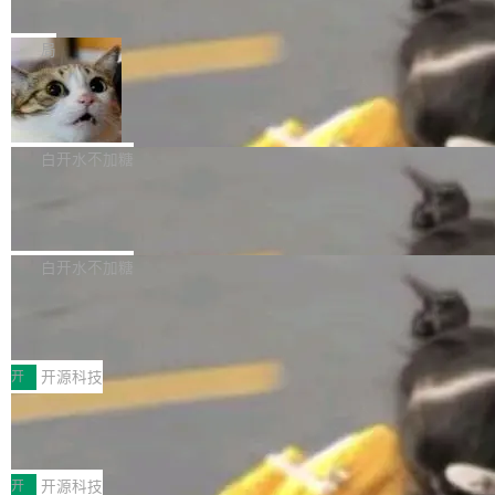
e” 和 Muse Spark 1.2 模型
mmit 之间的空隙里丢失了。 DeltaDB 要做的就
金额高达158.3亿美元，这一单项投入已经逼近
Meta 今天发布了两款 AI 产品：Muse Code，
是把这段空隙补上。 回退到任何一次编辑：Delt
微软同期总资本开支的四成。 与亚马逊、Alpha
一个在终端里运行的编程 agent；Muse Spark
局
aDB 捕获 commit 之间的每一次操作，...
bet、微软以及 Meta 等传统科技巨头相比，Spa
1.2，驱动这个 agent 的新模型。一句话概括：
ceXAI的资金消耗速度尤为引人瞩目。然而，支
美团开源 LoHoSearch，用知识图谱校
你可以用 curl -fsSL https://dev.meta.ai/install.
准 AI 能力认知
撑庞大支出的资金来源却呈现出截然不同的面
sh | bash 安装一个能在大项目里自动规划、写
机器出题的前提，是让机器拥有全局视野。整个
貌。数据显示，微软和 Meta 主要依托充沛的经
代码、验证结果的 AI 终端工具。 据介绍，Muse
构建流程可以分为四个环节：建图 → 控制难度
白开水不加糖
营现金流来覆盖资本开支，其资本支出覆盖率分
Code 是 Meta 的编程 agent 产品。它和市场上
→ 质量把关 → 数据概览。
别达到155% 和106%;而SpaceXAI的经营现金
腾讯开源 UCL-MPComm 通信库
已有的终端编程 agent 在设计理念上有几个明显
流仅能覆盖资本开支的12...
的差异点。 异步后台 agent：Muse Code 有一
腾讯网平团队宣布开源了 UCL-MPComm 通信
个主 agent 循环，外加一组后台 agent。这些后
库，并将作为transport接入Mooncake TENT。
白开水不加糖
台 agent...
该通信库针对AI Memory池化场景的数据传输需
CoStrict入选工信部2025人工智能应用
求进行了深度优化，能够实现数据中心内大规模
典型案例
计算节点间多种内存类型的高性能通信。 UCL-
近日，工信部科技司公示《2025人工智能应用典
MPComm将作为一种传输引擎接入Mooncake T
型案例入选名单》，深信服“面向企业研发场景的
开
开源科技
ENT，实现零拷贝传输性能提升30%、非零拷贝
开源 AI 编程平台 CoStrict 应用”凭借卓越的技术
传输性能最高提升5倍。UCL-MPComm底层基
深信服AI算力网关入选工信部人工智能
创新与落地成效成功入选。 全链路私有化部署，
应用典型案例！
于自研UCL-Engine通信引擎，后续腾讯网平将
助力企业AI研发安全落地 当前，越来越多企业已
前不久，工业和信息化部正式发布《2025年人工
持续开源更多基于UCL-Engine的高性能通信组
经开始引入 AI Coding 工具，通过调用公有云模
智能应用典型案例名单》，集中展示人工智能在
开
开源科技