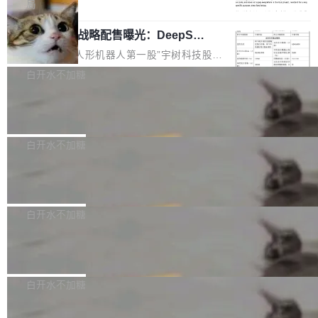
5% RHAE Best@1，超过了 ARC 报告的人类专
覆盖 rust-lang/rust 单一仓库的代码贡献。这不
局
家基线 95.4%。 不是又一个 coding agent 包装
是项目级别的官方立场，目前由五个团队采纳，
宇树科技 IPO 战略配售曝光：DeepSe
器 Prime Agent 的架构和市面上大多数 coding
但它可能是主流开源项目中关于 AI 辅助贡献最
ek 获配 93.3 万股，锁定 36 个月
agent 有本质区别。大多数 agent harness 的设
细致的一份规则。 政策的核心只有一句话：LLM
8月6日晚间，“人形机器人第一股”宇树科技股份
计是基于早期模型的能力—...
可以用来分析、提炼、审阅、建议，但不能用来
有限公司披露IPO发行价格及战略配售结果，杭
白开水不加糖
创作。 具体来说，LLM 生成的代码可以提交，
州深度求索人工智能基础技术研究有限公司（De
但必须满足五个条件：预先安排、非关键、高质
Docker 29.7.2 发布
epSeek）获配93.3399万股，按150.8元/股发行
量、充分测试、充分审查，并且必须披露。LLM
价格计算，认购金额约1.41亿元，股份锁定期为
Docker 29.7.2 现已发布，具体更新内容如下：
不得生成涉及安全性的关键变更，除非作者本身
36个月。 公告显示，本次宇树科技战略配售对
Bug fixes and enhancements 修复多次传递同
白开水不加糖
就是领域专家。即使如此，政策也"强烈不建
象主要包括长期投资机构、与公司业务具有战略
一环境变量时，docker service create和docker
议"这么做。 对于不披露的情况，审核者可以直
合作关系或长期合作愿景的大型企业、科创板保
Apache Fluss 毕业成为顶级项目
service update会发生 panic 的问题。docker/cl
接关闭 PR，无需解释。 政策作者 Jynn Ne...
荐人跟投子公司，以及公司高级管理人员和核心
i#7145 修复了 Docker Engine 29.7.0 中引入的
今年 7 月，Apache Fluss 的毕业提案在 Apach
员工参与设立的专项资产管理计划。其中，Dee
一个回归问题，该问题导致拉取镜像时会拒绝包
e 孵化器项目管理委员会（IPMC）投票中获得
白开水不加糖
pSeek作为与宇树科技具备战略合作关系的企
含绝对 hardlink 目标的镜像（此类镜像由某些镜
全票通过，随后获 Apache 软件基金会董事会批
业，获配股份数量占本次发行数量的2.31%。 除
像构建工具生成）。moby/moby#53305 修复了
马斯克 AI 百科项目 Grokipedia 被曝数
准。今天，Apache 软件基金会正式宣布 Apach
DeepSeek外，腾讯旗下上海启善投资有限公司
月未更新
Docker Engine 29.7.0 中引入的一个回归问
e Fluss 孵化毕业，成为 Apache 顶级项目（TL
埃隆·马斯克推出的AI百科项目 Grokipedia 被曝
获配9...
题，该问题可能导致在旧版 Linux 内核...
P）！这一里程碑不仅标志着 Fluss 迈入新的发
长期停止内容更新，未能实现其作为“AI版维基百
白开水不加糖
展阶段，也将进一步推动流式存储、实时湖仓与
科”替代品的目标。 据 Lawfare 最新调查，自今
AI 数据基础加速融合，为实时数据基础设施的发
Solon I18n：三种解析器，零样板代码
年4月以来，Grokipedia 页面更新功能基本停