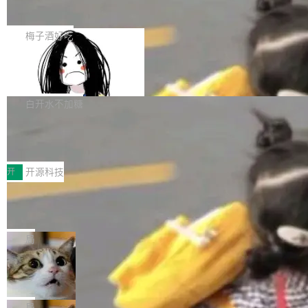
展开启新的篇章。
滞，过去三个月内没有任何条目完成更新，用户
如果你在 Spring Boot 里做过国际化，流程大概
提交的编辑请求也长期处于待处理状态。 Groki
是这样的：配 MessageSource 的 Bean、写 R
梅子酒好吃
pedia 于去年底上线，定位为由人工智能生成内
eloadableResourceBundleMessageSource、
容的百科平台，被马斯克视为传统众包百科网站
Apache Doris 4.1 全面增强 Iceberg：
声明 LocaleResolver、注册 LocaleChangeInt
支持 UPDATE、MERGE INTO 与 Iceb
维基百科的替代方案。Lawfare 调查发现，无论
erceptor…五六步之后才能看到第一行翻译文
Apache Doris 4.1 要补齐的，正是缺失的那一
erg V3
热门页面还是低关注度页面，均未出现近期更
本。 Solon 换了个方式。整个 i18n 模块围绕三
半。在已有查询能力的基础上，Doris 进一步支
白开水不加糖
新，相关问题并非局限于特定领域，而是在不同
个解析器、一个注解、一个工具类展开——没有
持了 UPDATE、DELETE、MERGE INTO 等数
主题和访问量页面中普遍存在。 调查人员最初认
XML、没有拦截器注册、没有样板配置。 资源
Testin XAgent：CIO智能测试落地指南
据修改操作、完整的表结构管理与分区演进，以
为，Grokipedia可能只是限...
文件的约定 把文件放到 resources/i18n/ 下： r
及 rewrite_data_files、expire_snapshots 等日
7月30日，TiD2026质量竞争力大会在北京中关
esources/i18n/messages.properties ...
常维护操作，并完整支持 Iceberg V3 格式。
村国家自主创新示范区会议中心开幕。本届大会
开
开源科技
由中关村智联软件服务业质量创新联盟主办，以
让非法状态不可表示：一篇关于 ADT
“智构可信·质创未来——AI原生时代的质量新范
的帖子在 Reddit 火了
式”为主题，直面AI从实验室走向规模化产业落地
有一种东西，一旦用过就回不去了。Alex Fedos
的核心质量命题。会上，《2026智能研发生产力
eev 管它叫"软件设计的基石"。 他说的东西不新
局
工具选型手册》发布，Testin云测的Testin XAge
鲜——代数数据类型（ADT），尤其是和类型
Cloudflare 开源内部企业 AI 平台 Clou
nt智能测试系统入选AI测试领域代表产品。对CI
（sum type）。但他说清楚了一件事：这不是类
dflare OS
O而言，这提示了一个转变：AI测试正在从效率
型系统的学术体操，是日常编码的思维方式。 文
Cloudflare 发布了一个开源项目 Cloudflare O
工具升级为企业的质量基础设施。 CIO面对的新
章从一个简单的例子切入。一个网站的深色主题
S。如果你只看官方博客，你会觉得这是又一
局