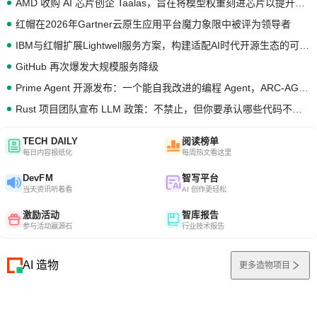
AMD 收购 AI 芯片创企 Taalas，旨在将模型权重刻进芯片以提升推理性能
红帽在2026年Gartner云原生应用平台魔力象限中被评为领导者
IBM与红帽扩展Lightwell服务方案，构建适配AI时代开源生态的可信基础设施
GitHub 再次爆发大规模服务降级
Prime Agent 开源发布：一个能自我改进的编程 Agent，ARC-AGI 3 超越人类专家基线
Rust 项目团队宣布 LLM 政策：不禁止，但你要承认哪些代码不是你写的
TECH DAILY
阅读榜单
每日内容报纸化
每周热文看这里
DevFM
智写平台
当天资讯听着看
AI 创作更轻松
激励活动
智库报告
参与活动赢源石
行业技术报告
AI 造物
更多造物项目