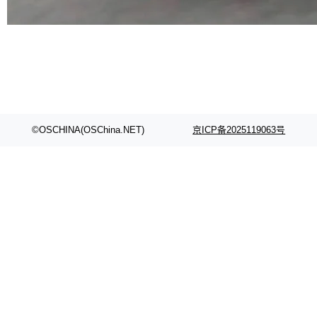
代码检索手段（如关键词匹配、目录遍历）仅能
在语法层面完成文本定位，难以触及代码的语义
内涵与结构关联，导致开发者使用代码智能体在
理解大规模代码仓时面临显著"代码仓理解"瓶
颈。 代码仓深度理解服务（以下简称" CodeBas
e深度理解服务"）是华为云码道（CodeA...
©OSCHINA(OSChina.NET)
京ICP备2025119063号