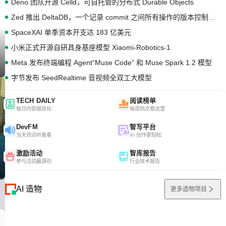
Deno 团队开源 Celld，可自托管的分布式 Durable Objects
Zed 推出 DeltaDB，一个记录 commit 之间所有操作的版本控制系统
SpaceXAI 单季资本开支达 183 亿美元
小米正式开源自研具身基座模型 Xiaomi-Robotics-1
Meta 发布终端编程 Agent“Muse Code” 和 Muse Spark 1.2 模型
字节发布 SeedRealtime 音视频全双工大模型
TECH DAILY
阅读榜单
每日内容报纸化
每周热文看这里
DevFM
智写平台
当天资讯听着看
AI 创作更轻松
激励活动
智库报告
参与活动赢源石
行业技术报告
AI 造物
更多造物项目