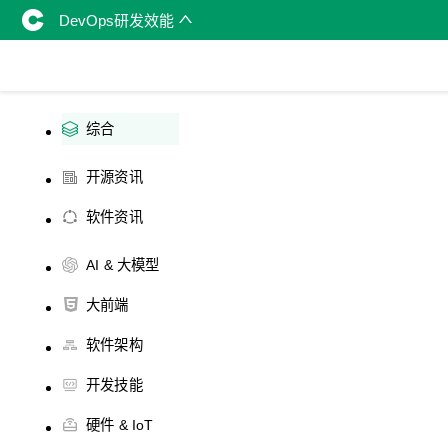
DevOps研发效能
综合
开源资讯
软件资讯
AI & 大模型
大前端
软件架构
开发技能
硬件 & IoT