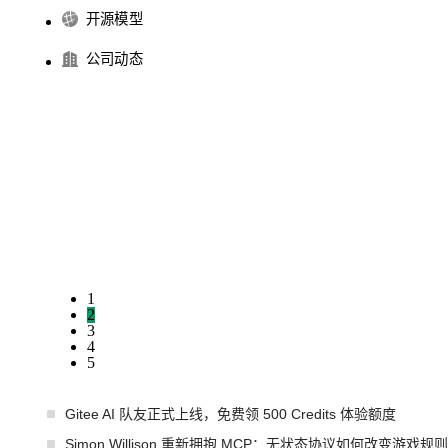
开源模型
公司动态
1
2
3
4
5
Gitee AI 队友正式上线，免费领 500 Credits 体验额度
Simon Willison 重新拥抱 MCP：无状态协议如何改变游戏规则