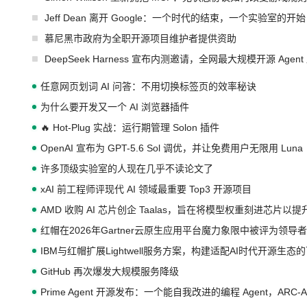
Jeff Dean 离开 Google：一个时代的结束，一个实验室的开始
慕尼黑市政府为全职开源项目维护者提供资助
DeepSeek Harness 宣布内测邀请，全网最大规模开源 Age
任意网页划词 AI 问答：不用切换标签页的效率秘诀
为什么要开发又一个 AI 浏览器插件
🔥 Hot-Plug 实战：运行期管理 Solon 插件
OpenAI 宣布为 GPT-5.6 Sol 调优，并让免费用户无限用 Luna
许多顶级实验室的人现在几乎不读论文了
xAI 前工程师评现代 AI 领域最重要 Top3 开源项目
AMD 收购 AI 芯片创企 Taalas，旨在将模型权重刻进芯片以
红帽在2026年Gartner云原生应用平台魔力象限中被评为领导者
IBM与红帽扩展Lightwell服务方案，构建适配AI时代开源生
GitHub 再次爆发大规模服务降级
Prime Agent 开源发布：一个能自我改进的编程 Agent，ARC-