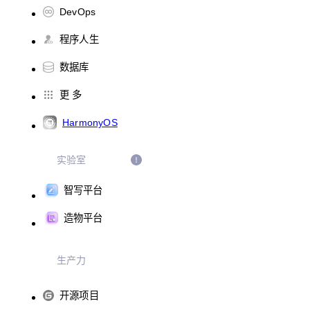
DevOps
程序人生
数据库
更 多
HarmonyOS
实验室
智写平台
造物平台
生产力
开源项目