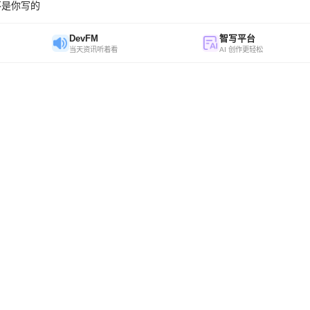
不是你写的
DevFM
智写平台
当天资讯听着看
AI 创作更轻松