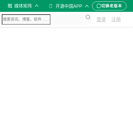
媒体矩阵
开源中国APP
切换老版本
登录
注册