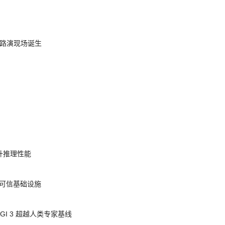
nt 路演现场诞生
提升推理性能
态的可信基础设施
AGI 3 超越人类专家基线