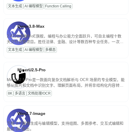
高并发、轻量化任务，适合日常对话、内容创作、基础 RAG、批量
文本生成
AI 编程模型
Function Calling
文案处理等普惠刚需场景。
Qwen3.8-Max
2.4万亿参数MoE旗舰，编程与办公能力全面跃升，可自主编程十数
天交付完整项目。胜任法律、金融、设计等数百种专业任务，一次对
话端到端交付生产级成果。原生视觉理解贯穿规划、执行与验证全流
文本生成
AI 编程模型
多模态
程，支持超长文档与长视频的深度语义解析。长程任务中自主规划与
闭环迭代，持续进化。
MinerU2.5-Pro
MinerU2.5-Pro是一款面向复杂文档解析与 OCR 场景的专业模型，能
够从图片和文档中识别文字、理解页面布局，并将非结构化内容转换
为便于存储、检索和二次处理的结构化结果。
8K
多语言
文档处理/OCR
Wan2.7-Image
万相 2.7 图像生成与编辑模型，支持组图、多图参考、交互式编辑和
最高 2K 输出。