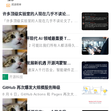
阅读榜单
许多顶级实验室的人现在几乎不读论文
了
「许多顶级实验室的人现在几乎不读论文了，而
且他们认为 ICLR/ICML/NeurIPS 充斥着大量过
局
度宣传和欺诈。」 OpenAI 研究员 Keller Jorda
xAI 前工程师评现代 AI 领域最重要 Top
n 这条推文引发了广泛讨论。他不是在说风凉
3 开源项目
话，他是说出了一个圈内人尽皆知但很少公开捅
Flash Attention 2 可能比我们所有人都活得久。
破的事实。 Jordan 随后补充了一句软化声明：
这句话不是来自某个技术博客，而是出自 Hieu
局
「我不认为这些会议上大部分论文都在过度宣传
Pham 的一条推文。Hieu Pham 是谁？他是 xAI
或造假。问题是，作为读者，如果你筛选出那些
共商智能硬件发展新机遇 开源鸿蒙智能
的早期工程师之一，在 Grok 训练基础设施团队
硬件开发者日杭州站即将举行
看起来最令人兴奋的论文，那它们大部分都是过
工作过。近日他在 X 上发了一条帖子，列出了他
随着万物智联加速深入千行百业，智能硬件正从
度宣传的。」 这才是真正的痛点。不是所有论文
认为现代 AI 领域最重要的三个开源项目。 第一
单点设备迈向智能化、网联化、协同化发展。作
开
开源科技
都有问题，是最吸引眼球的那批论文最有问题。
个名字毫无悬念：Flash Attention 2。 Hieu 的
为面向全场景、跨终端的分布式操作系统，开源
他引用的帖子来自 Mathew Shen，一位 ICLR 2
理由很具体。FA 系列不需要解释，但 FA2 是他
GitHub 再次爆发大规模服务降级
鸿蒙通过统一技术底座和分布式能力，为不同类
026 的读者：「看了篇 ...
认为最重要的一个——复杂度恰到好处，刚好能
型智能设备的开发、连接与互联提供关键支撑，
8 月 6 日，GitHub Actions 和 Pages 再次大规
驱动你去学 CuTe，但还没被那些"邪恶的" Hopp
也为产业链企业探索产品创新与商业增长打开新
模服务降级，Actions 完全不可用超过 5 小时，
局
er++ 优化所淹没，足够容易修改和适配。 更关
的空间。 8月14日，开源鸿蒙智能硬件开发者日
webhook 停发，连自托管 runner 也因调度层故
键的是 FA2 的持久性...