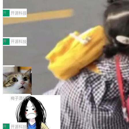
典型案例
计算节点间多种内存类型的高性能通信。 UCL-
近日，工信部科技司公示《2025人工智能应用典
MPComm将作为一种传输引擎接入Mooncake T
型案例入选名单》，深信服“面向企业研发场景的
开
开源科技
ENT，实现零拷贝传输性能提升30%、非零拷贝
开源 AI 编程平台 CoStrict 应用”凭借卓越的技术
传输性能最高提升5倍。UCL-MPComm底层基
深信服AI算力网关入选工信部人工智能
创新与落地成效成功入选。 全链路私有化部署，
应用典型案例！
于自研UCL-Engine通信引擎，后续腾讯网平将
助力企业AI研发安全落地 当前，越来越多企业已
前不久，工业和信息化部正式发布《2025年人工
持续开源更多基于UCL-Engine的高性能通信组
经开始引入 AI Coding 工具，通过调用公有云模
智能应用典型案例名单》，集中展示人工智能在
开
开源科技
件。 腾讯网平团队在UCL-MPComm中实现了一
型或企业内部部署模型提升研发效率。但随着 AI
各领域的应用成果，覆盖技术底座、行业赋能、
个独立于业务线程的全局通信引擎（Engine），
Jeff Dean 离开 Google：一个时代的结
Coding 从个人辅助工具逐步走向团队级、组织
产品应用、支撑保障、专题等五大方向。深信服
并实...
束，一个实验室的开始
级应用，企业在规模化落地过程中，对安全性、
AI算力网关（AI创新平台）成功入选！ 随着各行
Google 员工编号 20。MapReduce 作者之一。
可控性和代码质量提出了更高要求。 首先是数据
各业的Agent走向规模化建设，算力构成形态逐
Bigtable 作者之一。TensorFlow 的作者之一。
局
安全与合规要求。对于大多数普通研发场景，公
渐丰富，用户关注的重点也在发生变化：不只是
Gemini 的架构师。Google 首席科学家。 Jeff D
有云模型能够满足快速试用和效率提升的需求。
🔥 SolonCode v2026.8.4 发布：界面
让AI用起来，还要进一步看清混合算力时代下，
ean 在 Google 工作了 27 年后，宣布离职。 他
但对于金融、能源、医疗等对数据安全要求较...
字体可调、22 种语言、记忆搜索增强
Token花在哪里、算力是否被充分利用，以及持
不是一个人走。一同离开的还有 Sanjay Ghema
打开终端就能上岗的全中文编码智能体，这一轮
续增长的AI成本该如何优化。 深信服AI算力网关
wat（Google 员工编号 23，Jeff Dean 二十多
把「看得清、用母语、记得住」三件事一次补
梅子酒好吃
正是围绕这些实际问题，从Token治理和成本治
年的编程搭档，MapReduce 和 Bigtable 的共同
齐。 SolonCode 是什么 SolonCode 是杭州无
理两个方面，让用户的每一份算力都看得清、管
作者）、Quoc Le（Google 大脑核心成员，Se
让“代码语义理解”深度释放AI Coding
耳科技研发的企业级终端编码智能体——一位全
得住、用得稳、省得下、更安全！ 一、从现在开
价值潜能：华为云码道（CodeArts）
q2Seq 和 DocAI 的共同发明人）以及 Oriol Vin
中文驱动的数字员工，自主理解需求、规划步
一、代码仓深度理解技术的作用与价值 在软件工
始，Token使用一目...
代码仓技术解析
yals（Gemini 联合负责人，AlphaSta...
骤、编写代码。不挑模型、不挑平台，curl 一行
程实践中，代码仓是企业核心知识资产的主要载
开
开源科技