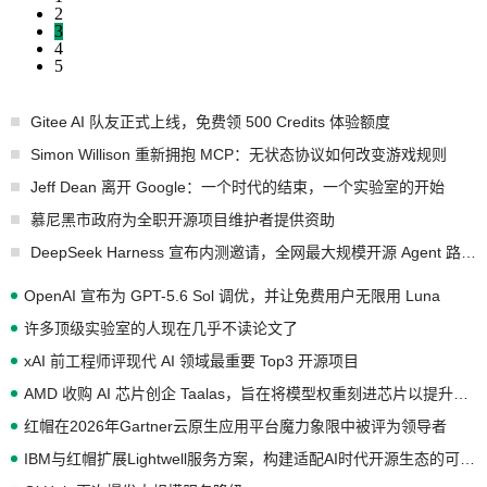
2
3
4
5
Gitee AI 队友正式上线，免费领 500 Credits 体验额度
Simon Willison 重新拥抱 MCP：无状态协议如何改变游戏规则
Jeff Dean 离开 Google：一个时代的结束，一个实验室的开始
慕尼黑市政府为全职开源项目维护者提供资助
DeepSeek Harness 宣布内测邀请，全网最大规模开源 Agent 路演现场诞生
OpenAI 宣布为 GPT-5.6 Sol 调优，并让免费用户无限用 Luna
许多顶级实验室的人现在几乎不读论文了
xAI 前工程师评现代 AI 领域最重要 Top3 开源项目
AMD 收购 AI 芯片创企 Taalas，旨在将模型权重刻进芯片以提升推理性能
红帽在2026年Gartner云原生应用平台魔力象限中被评为领导者
IBM与红帽扩展Lightwell服务方案，构建适配AI时代开源生态的可信基础设施