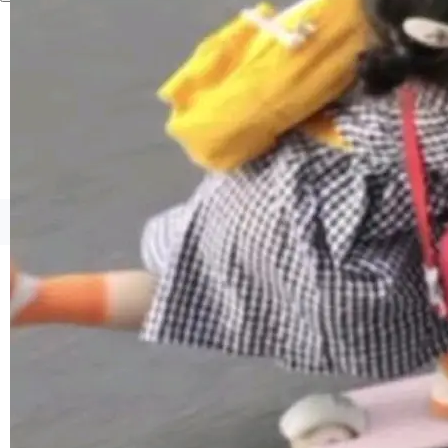
境、兼容场景、一键直出”。 Hy ASR 3.0 previe
w 不要求标准普通话，方言识别覆盖粤语、吴语
等 10 大方言片区和 20 余个二级小片区。在开
源评测集中，Hy ASR 3.0 preview 在多语种的
WER（...
©OSCHINA(OSChina.NET)
京ICP备2025119063号