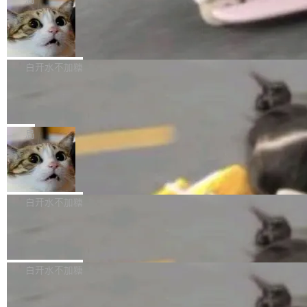
l 迁移或唤醒时，新宿主从 S3 恢复 SQLite 数据
te 17 Pro、OPPO K15，要么是vivo X300 E这
本控制系统。目前处于 Early Access 阶段。 De
库继续执行。存储库是持久化的唯一真相...
样的次旗舰。 Galaxy Z Fold8 Ultra / Z Fold8 /
SpaceXAI 单季资本开支达 183 亿美元
ltaDB 的核心思路直接写在 landing page 最显
Z Flip8三款折叠屏新机均在7月22日发布，且全
眼的位置：「Software is made between com
根据风险投资人Tomer Tunguz 博客（VC 分
部搭载骁龙8 Elite Gen5 for Galaxy，它们本该
mits」——软件是在 commit 之间写出来的。git
析）披露的最新分析与第二季度业绩报告，Spac
白开水不加糖
是7月性...
只记录了你提交的最终状态，但真正的工作过程
eXAI在上个季度的总资本支出飙升至183.7亿美
——打字、删改、试错、agent 对话——都在 co
Meta 发布终端编程 Agent“Muse Cod
元。其中，绝大部分资金被直接用于 AI 领域，
e” 和 Muse Spark 1.2 模型
mmit 之间的空隙里丢失了。 DeltaDB 要做的就
金额高达158.3亿美元，这一单项投入已经逼近
Meta 今天发布了两款 AI 产品：Muse Code，
是把这段空隙补上。 回退到任何一次编辑：Delt
微软同期总资本开支的四成。 与亚马逊、Alpha
一个在终端里运行的编程 agent；Muse Spark
局
aDB 捕获 commit 之间的每一次操作，...
bet、微软以及 Meta 等传统科技巨头相比，Spa
1.2，驱动这个 agent 的新模型。一句话概括：
ceXAI的资金消耗速度尤为引人瞩目。然而，支
美团开源 LoHoSearch，用知识图谱校
你可以用 curl -fsSL https://dev.meta.ai/install.
准 AI 能力认知
撑庞大支出的资金来源却呈现出截然不同的面
sh | bash 安装一个能在大项目里自动规划、写
机器出题的前提，是让机器拥有全局视野。整个
貌。数据显示，微软和 Meta 主要依托充沛的经
代码、验证结果的 AI 终端工具。 据介绍，Muse
构建流程可以分为四个环节：建图 → 控制难度
白开水不加糖
营现金流来覆盖资本开支，其资本支出覆盖率分
Code 是 Meta 的编程 agent 产品。它和市场上
→ 质量把关 → 数据概览。
别达到155% 和106%;而SpaceXAI的经营现金
已有的终端编程 agent 在设计理念上有几个明显
腾讯开源 UCL-MPComm 通信库
流仅能覆盖资本开支的12...
的差异点。 异步后台 agent：Muse Code 有一
腾讯网平团队宣布开源了 UCL-MPComm 通信
个主 agent 循环，外加一组后台 agent。这些后
库，并将作为transport接入Mooncake TENT。
白开水不加糖
台 agent...
该通信库针对AI Memory池化场景的数据传输需
CoStrict入选工信部2025人工智能应用
求进行了深度优化，能够实现数据中心内大规模