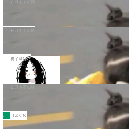
一个回归问题，该问题导致拉取镜像时会拒绝包
e 孵化器项目管理委员会（IPMC）投票中获得
白开水不加糖
pSeek作为与宇树科技具备战略合作关系的企
含绝对 hardlink 目标的镜像（此类镜像由某些镜
全票通过，随后获 Apache 软件基金会董事会批
业，获配股份数量占本次发行数量的2.31%。 除
马斯克 AI 百科项目 Grokipedia 被曝数
像构建工具生成）。moby/moby#53305 修复了
准。今天，Apache 软件基金会正式宣布 Apach
DeepSeek外，腾讯旗下上海启善投资有限公司
月未更新
Docker Engine 29.7.0 中引入的一个回归问
e Fluss 孵化毕业，成为 Apache 顶级项目（TL
埃隆·马斯克推出的AI百科项目 Grokipedia 被曝
获配9...
题，该问题可能导致在旧版 Linux 内核...
P）！这一里程碑不仅标志着 Fluss 迈入新的发
长期停止内容更新，未能实现其作为“AI版维基百
白开水不加糖
展阶段，也将进一步推动流式存储、实时湖仓与
科”替代品的目标。 据 Lawfare 最新调查，自今
AI 数据基础加速融合，为实时数据基础设施的发
Solon I18n：三种解析器，零样板代码
年4月以来，Grokipedia 页面更新功能基本停
展开启新的篇章。
滞，过去三个月内没有任何条目完成更新，用户
如果你在 Spring Boot 里做过国际化，流程大概
提交的编辑请求也长期处于待处理状态。 Groki
是这样的：配 MessageSource 的 Bean、写 R
梅子酒好吃
pedia 于去年底上线，定位为由人工智能生成内
eloadableResourceBundleMessageSource、
容的百科平台，被马斯克视为传统众包百科网站
Apache Doris 4.1 全面增强 Iceberg：
声明 LocaleResolver、注册 LocaleChangeInt
支持 UPDATE、MERGE INTO 与 Iceb
维基百科的替代方案。Lawfare 调查发现，无论
erceptor…五六步之后才能看到第一行翻译文
Apache Doris 4.1 要补齐的，正是缺失的那一
erg V3
热门页面还是低关注度页面，均未出现近期更
本。 Solon 换了个方式。整个 i18n 模块围绕三
半。在已有查询能力的基础上，Doris 进一步支
白开水不加糖
新，相关问题并非局限于特定领域，而是在不同
个解析器、一个注解、一个工具类展开——没有
持了 UPDATE、DELETE、MERGE INTO 等数
主题和访问量页面中普遍存在。 调查人员最初认
XML、没有拦截器注册、没有样板配置。 资源
Testin XAgent：CIO智能测试落地指南
据修改操作、完整的表结构管理与分区演进，以
为，Grokipedia可能只是限...
文件的约定 把文件放到 resources/i18n/ 下： r
及 rewrite_data_files、expire_snapshots 等日
7月30日，TiD2026质量竞争力大会在北京中关
esources/i18n/messages.properties ...
常维护操作，并完整支持 Iceberg V3 格式。
村国家自主创新示范区会议中心开幕。本届大会
开
开源科技
由中关村智联软件服务业质量创新联盟主办，以
让非法状态不可表示：一篇关于 ADT
“智构可信·质创未来——AI原生时代的质量新范