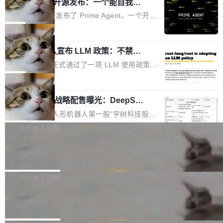
（OHDD：OpenHarmony Hardware Develope
Prime Agent 开源发布：一个能自我改
障无法工作。Pages、Copilot code review、C
进的编程 Agent，ARC-AGI 3 超越人类
r Day）将在杭州启航。活动面向智能硬件产业
opilot coding agent 全部受影响。从检测到完全
Prime Intellect 发布了 Prime Agent，一个开源
专家基线
链企业和开发者，邀请行业专家与资深技术顾
恢复，大约 12 小时。 这是 2026 年 8 月的第六
的编程 Agent Harness，核心设计围绕两个抽
局
问，围绕开源鸿蒙技术能力、设备适配、芯片适
起事故，其中四起与 AI/Copilot 服务相关。 Git
象：Recursive Language Model（RLM）和 C
配、功耗与稳定性调优、兼容性测评及统一互联
Hub 员工 kdaigle 在 HN 讨论中贴出了一组数
Rust 项目团队宣布 LLM 政策：不禁
ontinual Harness。在 ARC-AGI 3 基准测试
等内容展开系统讲解和实战交流，帮助企业进一
止，但你要承认哪些代码不是你写的
据：2025 年全年 10 亿次 commit。现在，每周
上，Prime Agent + Opus 5 的组合达到了 95.
Rust 语言项目正式通过了一项 LLM 使用政策，
步了解开源鸿蒙在智能...
2.75 亿次，全年预计 140 亿次。GitHub...
5% RHAE Best@1，超过了 ARC 报告的人类专
覆盖 rust-lang/rust 单一仓库的代码贡献。这不
局
家基线 95.4%。 不是又一个 coding agent 包装
是项目级别的官方立场，目前由五个团队采纳，
器 Prime Agent 的架构和市面上大多数 coding
宇树科技 IPO 战略配售曝光：DeepSe
但它可能是主流开源项目中关于 AI 辅助贡献最
ek 获配 93.3 万股，锁定 36 个月
agent 有本质区别。大多数 agent harness 的设
细致的一份规则。 政策的核心只有一句话：LLM
8月6日晚间，“人形机器人第一股”宇树科技股份
计是基于早期模型的能力—...
可以用来分析、提炼、审阅、建议，但不能用来
有限公司披露IPO发行价格及战略配售结果，杭
白开水不加糖
创作。 具体来说，LLM 生成的代码可以提交，
州深度求索人工智能基础技术研究有限公司（De
但必须满足五个条件：预先安排、非关键、高质
Docker 29.7.2 发布
epSeek）获配93.3399万股，按150.8元/股发行
量、充分测试、充分审查，并且必须披露。LLM
价格计算，认购金额约1.41亿元，股份锁定期为
Docker 29.7.2 现已发布，具体更新内容如下：
不得生成涉及安全性的关键变更，除非作者本身
36个月。 公告显示，本次宇树科技战略配售对
Bug fixes and enhancements 修复多次传递同
白开水不加糖
就是领域专家。即使如此，政策也"强烈不建
象主要包括长期投资机构、与公司业务具有战略
一环境变量时，docker service create和docker
议"这么做。 对于不披露的情况，审核者可以直
Apache Fluss 毕业成为顶级项目
合作关系或长期合作愿景的大型企业、科创板保
service update会发生 panic 的问题。docker/cl
接关闭 PR，无需解释。 政策作者 Jynn Ne...
荐人跟投子公司，以及公司高级管理人员和核心
i#7145 修复了 Docker Engine 29.7.0 中引入的
今年 7 月，Apache Fluss 的毕业提案在 Apach
员工参与设立的专项资产管理计划。其中，Dee