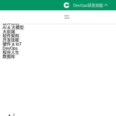
DevOps研发效能
综合
开源资讯
软件资讯
AI & 大模型
大前端
软件架构
开发技能
硬件 & IoT
DevOps
程序人生
数据库
1