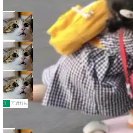
的帖子在 Reddit 火了
式”为主题，直面AI从实验室走向规模化产业落地
有一种东西，一旦用过就回不去了。Alex Fedos
的核心质量命题。会上，《2026智能研发生产力
eev 管它叫"软件设计的基石"。 他说的东西不新
局
工具选型手册》发布，Testin云测的Testin XAge
鲜——代数数据类型（ADT），尤其是和类型
nt智能测试系统入选AI测试领域代表产品。对CI
Cloudflare 开源内部企业 AI 平台 Clou
（sum type）。但他说清楚了一件事：这不是类
dflare OS
O而言，这提示了一个转变：AI测试正在从效率
型系统的学术体操，是日常编码的思维方式。 文
Cloudflare 发布了一个开源项目 Cloudflare O
工具升级为企业的质量基础设施。 CIO面对的新
章从一个简单的例子切入。一个网站的深色主题
S。如果你只看官方博客，你会觉得这是又一
局
现实 过去两年，CIO们的焦虑清单上多了两项：
设置，如果用布尔值 + 可空字段来表示——bool
个"AI 知识库 + 聊天机器人"——每个大厂都在
一是如何让大模型和智能体应用安全地从PoC走
ean 表示是否可切换，nullable 的默认模式、浅
Deno 团队开源 Celld，可自托管的分
做，没什么新鲜的。 但 Kenton Varda 在 Twitte
向生产，二是如何让测试团队跟得上AI应用...
布式 Durable Objects
色方案、深色方案——会产生大量无意义的组
r 上把事情说清楚了： 今天我们发布了 Cloudfla
Ryan Dahl 领导的 Deno 团队推出了最新开源项
合。方案缺了、配置冲突了、全 null 了。要知道
re OS，一个带连接器的聊天机器人，跟其他所
目 Celld，一个能在自己机器上运行 Cloudflare
局
哪些组合有效，作者说，你得靠"文档、校验、或
有科技公司做的一样。只不过，实际上它不一
Workers 和 Durable Objects 的守护进程。 设
者部落知识"。 换个写法。Rust 的 enum，两个
鲁大师7月新机性能/流畅/AI榜：vivo夺
样。这是 Sandstorm.io 的重制版，我十年前的
计思路很直接：每个对象是一个独立的 SQLite
变体：Switchable...
性能、流畅双第一，三星Galaxy Z系列
那个创业公司。不同的是，这次它构建在 Cloudf
数据库，按名称寻址，复制到你自己的 S3 兼容
2026年7月的手机市场，由于存储等硬件成本暴
新折叠缺席
lare Workers 上——我花了九年时间搭建的平台
存储库里。节点之间只通过这个存储库协调——
增，手机厂商的日子也不好过啊，新机速度明显
开
开源科技
——并且深度集成了 AI。这基本上是我十年秘密
没有控制平面，没有共识协议。每个对象自带一
放缓，因此硝烟味淡了许多。新机参数规格除开
计划的顶峰。 十年前，Ken...
Zed 推出 DeltaDB，一个记录 commit
个小型数据库，应用天然按分片构建，单个数据
高价的三星折叠（三星Galaxy Z Fold8 Ultra / Z
之间所有操作的版本控制系统
库的竞争和爆炸半径问题在设计层面就被消除
Fold8 / Z Flip8）外，其余要么是中低端机器，
Zed 编辑器团队发布了新项目——DeltaDB，一
了。 闲置的 cell 会休眠到几乎不占资源。当 cel
例如iQOO Z11i、REDMI Note 17、REDMI No
个在 git commit 之间记录每一次编辑操作的版
局