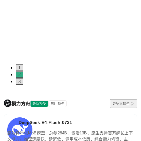
1
2
3
模力方舟
最新模型
热门模型
更多大模型
DeepSeek-V4-Flash-0731
高效轻量化MoE模型，总参284B，激活13B，原生支持百万超长上下
文能力。推理速度快、延迟低、调用成本低廉，综合能力均衡，主打