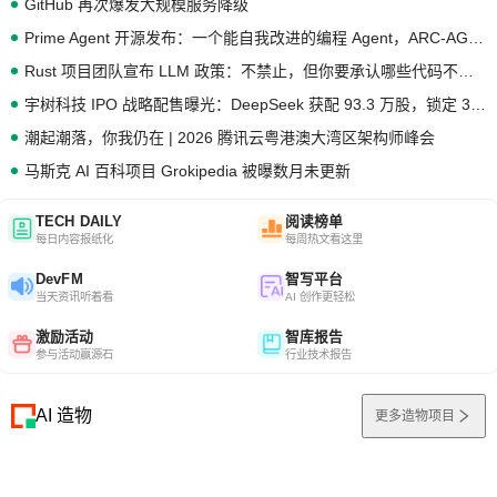
GitHub 再次爆发大规模服务降级
Prime Agent 开源发布：一个能自我改进的编程 Agent，ARC-AGI 3 超越人类专家基线
Rust 项目团队宣布 LLM 政策：不禁止，但你要承认哪些代码不是你写的
宇树科技 IPO 战略配售曝光：DeepSeek 获配 93.3 万股，锁定 36 个月
潮起潮落，你我仍在 | 2026 腾讯云粤港澳大湾区架构师峰会
马斯克 AI 百科项目 Grokipedia 被曝数月未更新
TECH DAILY
阅读榜单
每日内容报纸化
每周热文看这里
DevFM
智写平台
当天资讯听着看
AI 创作更轻松
激励活动
智库报告
参与活动赢源石
行业技术报告
AI 造物
更多造物项目