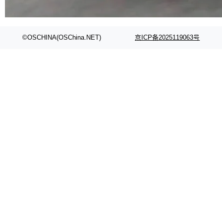
代码检索手段（如关键词匹配、目录遍历）仅能
在语法层面完成文本定位，难以触及代码的语义
内涵与结构关联，导致开发者使用代码智能体在
©OSCHINA(OSChina.NET)
京ICP备2025119063号
理解大规模代码仓时面临显著"代码仓理解"瓶
颈。 代码仓深度理解服务（以下简称" CodeBas
e深度理解服务"）是华为云码道（CodeA...