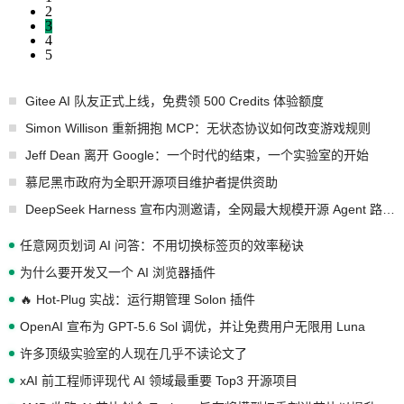
2
3
4
5
Gitee AI 队友正式上线，免费领 500 Credits 体验额度
Simon Willison 重新拥抱 MCP：无状态协议如何改变游戏规则
Jeff Dean 离开 Google：一个时代的结束，一个实验室的开始
慕尼黑市政府为全职开源项目维护者提供资助
DeepSeek Harness 宣布内测邀请，全网最大规模开源 Agent 路演现场诞生
任意网页划词 AI 问答：不用切换标签页的效率秘诀
为什么要开发又一个 AI 浏览器插件
🔥 Hot-Plug 实战：运行期管理 Solon 插件
OpenAI 宣布为 GPT-5.6 Sol 调优，并让免费用户无限用 Luna
许多顶级实验室的人现在几乎不读论文了
xAI 前工程师评现代 AI 领域最重要 Top3 开源项目