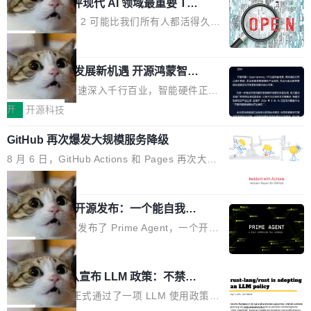
业化营销服务的需求从未如此迫切。 但市场扩容
xAI 前工程师评现代 AI 领域最重要 Top
n 这条推文引发了广泛讨论。他不是在说风凉
巧机身有效提升市面主流标准A...
3 开源项目
的同时,服务商的竞争逻辑正在改变。2026年Top
话，他是说出了一个圈内人尽皆知但很少公开捅
Flash Attention 2 可能比我们所有人都活得久。
Agency年度合辑的观察指出,“产品”这个离消费
破的事实。 Jordan 随后补充了一句软化声明：
这句话不是来自某个技术博客，而是出自 Hieu
局
者最近的载体,在整个品牌营销层面的权重显著变
「我不认为这些会议上大部分论文都在过度宣传
Pham 的一条推文。Hieu Pham 是谁？他是 xAI
高了。全域营销服务商的竞争正在从规模转向深
或造假。问题是，作为读者，如果你筛选出那些
共商智能硬件发展新机遇 开源鸿蒙智能
的早期工程师之一，在 Grok 训练基础设施团队
度,案例厚度、全域覆盖、多线协同...
硬件开发者日杭州站即将举行
看起来最令人兴奋的论文，那它们大部分都是过
工作过。近日他在 X 上发了一条帖子，列出了他
随着万物智联加速深入千行百业，智能硬件正从
度宣传的。」 这才是真正的痛点。不是所有论文
认为现代 AI 领域最重要的三个开源项目。 第一
单点设备迈向智能化、网联化、协同化发展。作
开
开源科技
都有问题，是最吸引眼球的那批论文最有问题。
个名字毫无悬念：Flash Attention 2。 Hieu 的
为面向全场景、跨终端的分布式操作系统，开源
他引用的帖子来自 Mathew Shen，一位 ICLR 2
理由很具体。FA 系列不需要解释，但 FA2 是他
GitHub 再次爆发大规模服务降级
鸿蒙通过统一技术底座和分布式能力，为不同类
026 的读者：「看了篇 ...
认为最重要的一个——复杂度恰到好处，刚好能
型智能设备的开发、连接与互联提供关键支撑，
8 月 6 日，GitHub Actions 和 Pages 再次大规
驱动你去学 CuTe，但还没被那些"邪恶的" Hopp
也为产业链企业探索产品创新与商业增长打开新
模服务降级，Actions 完全不可用超过 5 小时，
局
er++ 优化所淹没，足够容易修改和适配。 更关
的空间。 8月14日，开源鸿蒙智能硬件开发者日
webhook 停发，连自托管 runner 也因调度层故
键的是 FA2 的持久性...
（OHDD：OpenHarmony Hardware Develope
Prime Agent 开源发布：一个能自我改
障无法工作。Pages、Copilot code review、C
进的编程 Agent，ARC-AGI 3 超越人类
r Day）将在杭州启航。活动面向智能硬件产业
opilot coding agent 全部受影响。从检测到完全
Prime Intellect 发布了 Prime Agent，一个开源
专家基线
链企业和开发者，邀请行业专家与资深技术顾
恢复，大约 12 小时。 这是 2026 年 8 月的第六
的编程 Agent Harness，核心设计围绕两个抽
局
问，围绕开源鸿蒙技术能力、设备适配、芯片适
起事故，其中四起与 AI/Copilot 服务相关。 Git
象：Recursive Language Model（RLM）和 C
配、功耗与稳定性调优、兼容性测评及统一互联
Rust 项目团队宣布 LLM 政策：不禁
Hub 员工 kdaigle 在 HN 讨论中贴出了一组数
ontinual Harness。在 ARC-AGI 3 基准测试
等内容展开系统讲解和实战交流，帮助企业进一
止，但你要承认哪些代码不是你写的
据：2025 年全年 10 亿次 commit。现在，每周
上，Prime Agent + Opus 5 的组合达到了 95.
Rust 语言项目正式通过了一项 LLM 使用政策，
步了解开源鸿蒙在智能...
2.75 亿次，全年预计 140 亿次。GitHub...