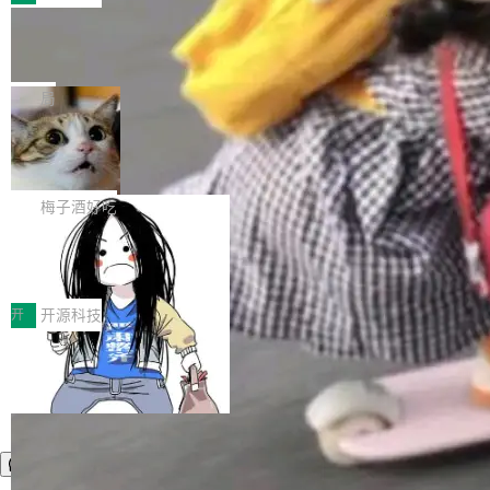
件。 腾讯网平团队在UCL-MPComm中实现了一
型或企业内部部署模型提升研发效率。但随着 AI
各领域的应用成果，覆盖技术底座、行业赋能、
个独立于业务线程的全局通信引擎（Engine），
Coding 从个人辅助工具逐步走向团队级、组织
Jeff Dean 离开 Google：一个时代的结
产品应用、支撑保障、专题等五大方向。深信服
并实...
束，一个实验室的开始
级应用，企业在规模化落地过程中，对安全性、
AI算力网关（AI创新平台）成功入选！ 随着各行
Google 员工编号 20。MapReduce 作者之一。
可控性和代码质量提出了更高要求。 首先是数据
各业的Agent走向规模化建设，算力构成形态逐
Bigtable 作者之一。TensorFlow 的作者之一。
局
安全与合规要求。对于大多数普通研发场景，公
渐丰富，用户关注的重点也在发生变化：不只是
Gemini 的架构师。Google 首席科学家。 Jeff D
有云模型能够满足快速试用和效率提升的需求。
让AI用起来，还要进一步看清混合算力时代下，
🔥 SolonCode v2026.8.4 发布：界面
ean 在 Google 工作了 27 年后，宣布离职。 他
但对于金融、能源、医疗等对数据安全要求较...
字体可调、22 种语言、记忆搜索增强
Token花在哪里、算力是否被充分利用，以及持
不是一个人走。一同离开的还有 Sanjay Ghema
打开终端就能上岗的全中文编码智能体，这一轮
续增长的AI成本该如何优化。 深信服AI算力网关
wat（Google 员工编号 23，Jeff Dean 二十多
把「看得清、用母语、记得住」三件事一次补
梅子酒好吃
正是围绕这些实际问题，从Token治理和成本治
年的编程搭档，MapReduce 和 Bigtable 的共同
齐。 SolonCode 是什么 SolonCode 是杭州无
理两个方面，让用户的每一份算力都看得清、管
作者）、Quoc Le（Google 大脑核心成员，Se
让“代码语义理解”深度释放AI Coding
耳科技研发的企业级终端编码智能体——一位全
得住、用得稳、省得下、更安全！ 一、从现在开
价值潜能：华为云码道（CodeArts）
q2Seq 和 DocAI 的共同发明人）以及 Oriol Vin
中文驱动的数字员工，自主理解需求、规划步
一、代码仓深度理解技术的作用与价值 在软件工
始，Token使用一目...
代码仓技术解析
yals（Gemini 联合负责人，AlphaSta...
骤、编写代码。不挑模型、不挑平台，curl 一行
程实践中，代码仓是企业核心知识资产的主要载
开
开源科技
装完即用。 开源地址：Gitee · GitCode · GitHu
体。企业级代码仓库通常包含数十万乃至数百万
b 安装 支持 Java 8+（8~26）、macOS / Linu
个文件，其规模远超单次模型调用可承载的上下
x / Windows / Harmony PC。 # macOS / Linu
文窗口。随着项目规模的持续扩张与代码历史的
x / Harmony PC curl -fsSL https://solon.noea
不断累积，代码仓中的模块关系、接口契约、业
r.org/solon...
务逻辑等关键信息往往分散于数十乃至数百个文
件之中，形成高度复杂的知识关联网络。传统的