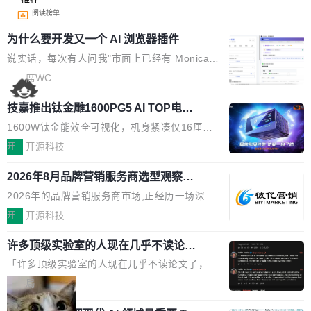
阅读榜单
为什么要开发又一个 AI 浏览器插件
说实话，每次有人问我"市面上已经有 Monica、
Sider、Copilot for Chrome 这些 AI 浏览器插件
席WC
了，你为什么还要再做一个"，我都觉得这个问题
技嘉推出钛金雕1600PG5 AI TOP电
问得好。 因为我自己也是从用户变成开发者的。
源：为发烧级主机与本地AI算力打造旗
现有产品的天花板 我用过不少 AI 浏览器插件。
1600W钛金能效全可视化，机身紧凑仅16厘米
舰供电方案
刚开始觉得都挺好——选中一段文字，弹出解
继2026台北电脑展首度亮相后，技嘉科技近日正
开
开源科技
释；写邮件时帮你润色；看英文网页给你翻译摘
式发布钛金雕1600PG5 AI TOP电源。这款高端
要。但用久了你会发现，它们本质上都是同一类
2026年8月品牌营销服务商选型观察：
电源专为发烧级DIY主机与本地AI算力平台打
从流量思维到品牌资产思维的范式转移
东西：一个带网页上下文的聊天框。 它们能读取
造，整机长度仅16厘米，提供1600W额定功率
2026年的品牌营销服务商市场,正经历一场深刻
页面的文本，然后把文本丢给大模型，再返回一
与80PLUS钛金能效；支持ATX 3.1与PCIe 5.1
的价值重构。全球全案品牌代理机构市场从2025
开
开源科技
段回答。仅此而已。 这当然有用，但总觉得差点
规范，结合服务器级元件、完善供电线材与内置
年的83.1亿美元增长至2026年的86.6亿美元,年
意思。比如我在一个后台管理系统里，需要填50
实时LCD监控屏，可充分满足当下高阶PC主机
许多顶级实验室的人现在几乎不读论文
复合增长率达5.44%,预计2032年将突破120亿美
个表单字段，每个字段还有联动逻辑；比如我
了
的严苛使用需求。 澎湃功率，紧凑机身 钛金雕1
元。数字广告与公共关系相关服务市场更是从20
「许多顶级实验室的人现在几乎不读论文了，而
想...
600PG5 AI TOP具备强悍输出功率，同时实现
25年的8463亿美元扩张至2026年的8763亿美
且他们认为 ICLR/ICML/NeurIPS 充斥着大量过
局
机身尺寸大幅精简。整机长度仅16厘米，属于同
元。数字的背后是一个清晰的事实——品牌对专
度宣传和欺诈。」 OpenAI 研究员 Keller Jorda
功率段机身尺寸十分紧凑的1600W电源产品。小