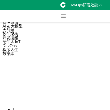
DevOps研发效能
综合
开源资讯
软件资讯
AI & 大模型
大前端
软件架构
开发技能
硬件 & IoT
DevOps
程序人生
数据库
1