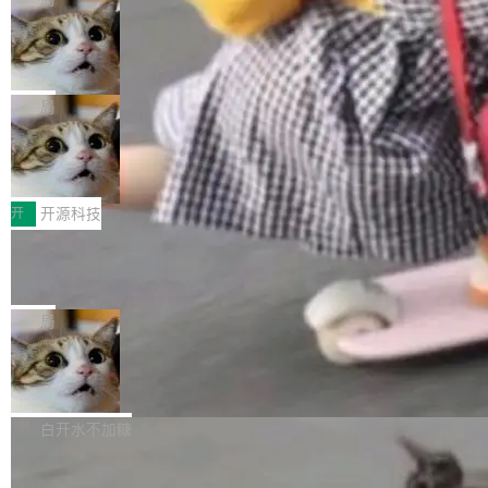
现实 过去两年，CIO们的焦虑清单上多了两项：
设置，如果用布尔值 + 可空字段来表示——bool
个"AI 知识库 + 聊天机器人"——每个大厂都在
一是如何让大模型和智能体应用安全地从PoC走
ean 表示是否可切换，nullable 的默认模式、浅
Deno 团队开源 Celld，可自托管的分
做，没什么新鲜的。 但 Kenton Varda 在 Twitte
向生产，二是如何让测试团队跟得上AI应用...
布式 Durable Objects
色方案、深色方案——会产生大量无意义的组
r 上把事情说清楚了： 今天我们发布了 Cloudfla
Ryan Dahl 领导的 Deno 团队推出了最新开源项
合。方案缺了、配置冲突了、全 null 了。要知道
re OS，一个带连接器的聊天机器人，跟其他所
目 Celld，一个能在自己机器上运行 Cloudflare
局
哪些组合有效，作者说，你得靠"文档、校验、或
有科技公司做的一样。只不过，实际上它不一
Workers 和 Durable Objects 的守护进程。 设
者部落知识"。 换个写法。Rust 的 enum，两个
样。这是 Sandstorm.io 的重制版，我十年前的
鲁大师7月新机性能/流畅/AI榜：vivo夺
计思路很直接：每个对象是一个独立的 SQLite
变体：Switchable...
性能、流畅双第一，三星Galaxy Z系列
那个创业公司。不同的是，这次它构建在 Cloudf
数据库，按名称寻址，复制到你自己的 S3 兼容
2026年7月的手机市场，由于存储等硬件成本暴
新折叠缺席
lare Workers 上——我花了九年时间搭建的平台
存储库里。节点之间只通过这个存储库协调——
增，手机厂商的日子也不好过啊，新机速度明显
开
开源科技
——并且深度集成了 AI。这基本上是我十年秘密
没有控制平面，没有共识协议。每个对象自带一
放缓，因此硝烟味淡了许多。新机参数规格除开
计划的顶峰。 十年前，Ken...
个小型数据库，应用天然按分片构建，单个数据
Zed 推出 DeltaDB，一个记录 commit
高价的三星折叠（三星Galaxy Z Fold8 Ultra / Z
之间所有操作的版本控制系统
库的竞争和爆炸半径问题在设计层面就被消除
Fold8 / Z Flip8）外，其余要么是中低端机器，
Zed 编辑器团队发布了新项目——DeltaDB，一
了。 闲置的 cell 会休眠到几乎不占资源。当 cel
例如iQOO Z11i、REDMI Note 17、REDMI No
个在 git commit 之间记录每一次编辑操作的版
局
l 迁移或唤醒时，新宿主从 S3 恢复 SQLite 数据
te 17 Pro、OPPO K15，要么是vivo X300 E这
本控制系统。目前处于 Early Access 阶段。 De
库继续执行。存储库是持久化的唯一真相...
样的次旗舰。 Galaxy Z Fold8 Ultra / Z Fold8 /
SpaceXAI 单季资本开支达 183 亿美元
ltaDB 的核心思路直接写在 landing page 最显
Z Flip8三款折叠屏新机均在7月22日发布，且全
眼的位置：「Software is made between com
根据风险投资人Tomer Tunguz 博客（VC 分
部搭载骁龙8 Elite Gen5 for Galaxy，它们本该
mits」——软件是在 commit 之间写出来的。git
析）披露的最新分析与第二季度业绩报告，Spac
白开水不加糖
是7月性...
只记录了你提交的最终状态，但真正的工作过程
eXAI在上个季度的总资本支出飙升至183.7亿美
——打字、删改、试错、agent 对话——都在 co
Meta 发布终端编程 Agent“Muse Cod
元。其中，绝大部分资金被直接用于 AI 领域，