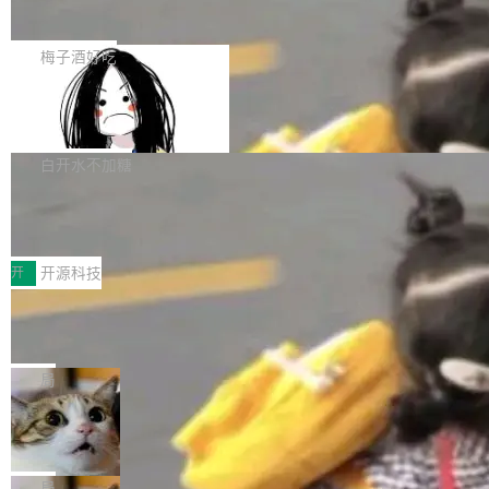
展开启新的篇章。
滞，过去三个月内没有任何条目完成更新，用户
如果你在 Spring Boot 里做过国际化，流程大概
提交的编辑请求也长期处于待处理状态。 Groki
是这样的：配 MessageSource 的 Bean、写 R
梅子酒好吃
pedia 于去年底上线，定位为由人工智能生成内
eloadableResourceBundleMessageSource、
容的百科平台，被马斯克视为传统众包百科网站
Apache Doris 4.1 全面增强 Iceberg：
声明 LocaleResolver、注册 LocaleChangeInt
支持 UPDATE、MERGE INTO 与 Iceb
维基百科的替代方案。Lawfare 调查发现，无论
erceptor…五六步之后才能看到第一行翻译文
Apache Doris 4.1 要补齐的，正是缺失的那一
erg V3
热门页面还是低关注度页面，均未出现近期更
本。 Solon 换了个方式。整个 i18n 模块围绕三
半。在已有查询能力的基础上，Doris 进一步支
白开水不加糖
新，相关问题并非局限于特定领域，而是在不同
个解析器、一个注解、一个工具类展开——没有
持了 UPDATE、DELETE、MERGE INTO 等数
主题和访问量页面中普遍存在。 调查人员最初认
XML、没有拦截器注册、没有样板配置。 资源
Testin XAgent：CIO智能测试落地指南
据修改操作、完整的表结构管理与分区演进，以
为，Grokipedia可能只是限...
文件的约定 把文件放到 resources/i18n/ 下： r
及 rewrite_data_files、expire_snapshots 等日
7月30日，TiD2026质量竞争力大会在北京中关
esources/i18n/messages.properties ...
常维护操作，并完整支持 Iceberg V3 格式。
村国家自主创新示范区会议中心开幕。本届大会
开
开源科技
由中关村智联软件服务业质量创新联盟主办，以
让非法状态不可表示：一篇关于 ADT
“智构可信·质创未来——AI原生时代的质量新范
的帖子在 Reddit 火了
式”为主题，直面AI从实验室走向规模化产业落地
有一种东西，一旦用过就回不去了。Alex Fedos
的核心质量命题。会上，《2026智能研发生产力
eev 管它叫"软件设计的基石"。 他说的东西不新
局
工具选型手册》发布，Testin云测的Testin XAge
鲜——代数数据类型（ADT），尤其是和类型
Cloudflare 开源内部企业 AI 平台 Clou
nt智能测试系统入选AI测试领域代表产品。对CI
（sum type）。但他说清楚了一件事：这不是类
dflare OS
O而言，这提示了一个转变：AI测试正在从效率
型系统的学术体操，是日常编码的思维方式。 文
Cloudflare 发布了一个开源项目 Cloudflare O
工具升级为企业的质量基础设施。 CIO面对的新
章从一个简单的例子切入。一个网站的深色主题
S。如果你只看官方博客，你会觉得这是又一
局