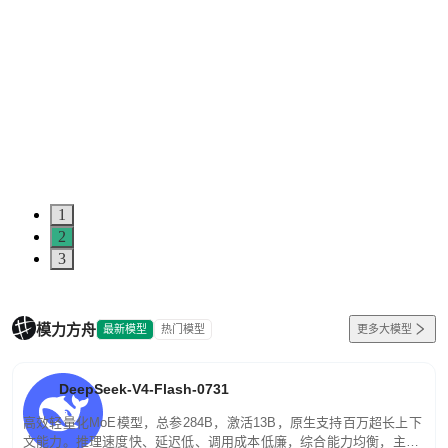
1
2
3
模力方舟
最新模型
热门模型
更多大模型
DeepSeek-V4-Flash-0731
高效轻量化MoE模型，总参284B，激活13B，原生支持百万超长上下
文能力。推理速度快、延迟低、调用成本低廉，综合能力均衡，主打