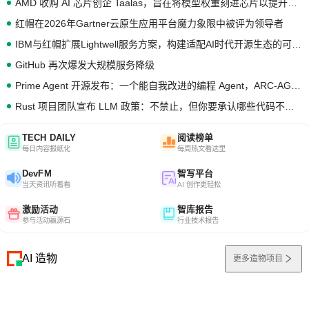
AMD 收购 AI 芯片创企 Taalas，旨在将模型权重刻进芯片以提升推理性能
红帽在2026年Gartner云原生应用平台魔力象限中被评为领导者
IBM与红帽扩展Lightwell服务方案，构建适配AI时代开源生态的可信基础设施
GitHub 再次爆发大规模服务降级
Prime Agent 开源发布：一个能自我改进的编程 Agent，ARC-AGI 3 超越人类专家基线
Rust 项目团队宣布 LLM 政策：不禁止，但你要承认哪些代码不是你写的
TECH DAILY
阅读榜单
每日内容报纸化
每周热文看这里
DevFM
智写平台
当天资讯听着看
AI 创作更轻松
激励活动
智库报告
参与活动赢源石
行业技术报告
AI 造物
更多造物项目