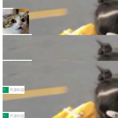
e” 和 Muse Spark 1.2 模型
mmit 之间的空隙里丢失了。 DeltaDB 要做的就
金额高达158.3亿美元，这一单项投入已经逼近
Meta 今天发布了两款 AI 产品：Muse Code，
是把这段空隙补上。 回退到任何一次编辑：Delt
微软同期总资本开支的四成。 与亚马逊、Alpha
一个在终端里运行的编程 agent；Muse Spark
局
aDB 捕获 commit 之间的每一次操作，...
bet、微软以及 Meta 等传统科技巨头相比，Spa
1.2，驱动这个 agent 的新模型。一句话概括：
ceXAI的资金消耗速度尤为引人瞩目。然而，支
美团开源 LoHoSearch，用知识图谱校
你可以用 curl -fsSL https://dev.meta.ai/install.
准 AI 能力认知
撑庞大支出的资金来源却呈现出截然不同的面
sh | bash 安装一个能在大项目里自动规划、写
机器出题的前提，是让机器拥有全局视野。整个
貌。数据显示，微软和 Meta 主要依托充沛的经
代码、验证结果的 AI 终端工具。 据介绍，Muse
构建流程可以分为四个环节：建图 → 控制难度
白开水不加糖
营现金流来覆盖资本开支，其资本支出覆盖率分
Code 是 Meta 的编程 agent 产品。它和市场上
→ 质量把关 → 数据概览。
别达到155% 和106%;而SpaceXAI的经营现金
腾讯开源 UCL-MPComm 通信库
已有的终端编程 agent 在设计理念上有几个明显
流仅能覆盖资本开支的12...
的差异点。 异步后台 agent：Muse Code 有一
腾讯网平团队宣布开源了 UCL-MPComm 通信
个主 agent 循环，外加一组后台 agent。这些后
库，并将作为transport接入Mooncake TENT。
白开水不加糖
台 agent...
该通信库针对AI Memory池化场景的数据传输需
CoStrict入选工信部2025人工智能应用
求进行了深度优化，能够实现数据中心内大规模
典型案例
计算节点间多种内存类型的高性能通信。 UCL-
近日，工信部科技司公示《2025人工智能应用典
MPComm将作为一种传输引擎接入Mooncake T
型案例入选名单》，深信服“面向企业研发场景的
开
开源科技
ENT，实现零拷贝传输性能提升30%、非零拷贝
开源 AI 编程平台 CoStrict 应用”凭借卓越的技术
传输性能最高提升5倍。UCL-MPComm底层基
深信服AI算力网关入选工信部人工智能
创新与落地成效成功入选。 全链路私有化部署，
应用典型案例！
于自研UCL-Engine通信引擎，后续腾讯网平将
助力企业AI研发安全落地 当前，越来越多企业已
前不久，工业和信息化部正式发布《2025年人工
持续开源更多基于UCL-Engine的高性能通信组
经开始引入 AI Coding 工具，通过调用公有云模
智能应用典型案例名单》，集中展示人工智能在
开
开源科技