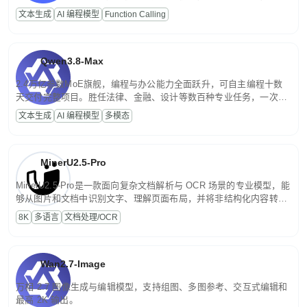
高并发、轻量化任务，适合日常对话、内容创作、基础 RAG、批量
文本生成
AI 编程模型
Function Calling
文案处理等普惠刚需场景。
Qwen3.8-Max
2.4万亿参数MoE旗舰，编程与办公能力全面跃升，可自主编程十数
天交付完整项目。胜任法律、金融、设计等数百种专业任务，一次对
话端到端交付生产级成果。原生视觉理解贯穿规划、执行与验证全流
文本生成
AI 编程模型
多模态
程，支持超长文档与长视频的深度语义解析。长程任务中自主规划与
闭环迭代，持续进化。
MinerU2.5-Pro
MinerU2.5-Pro是一款面向复杂文档解析与 OCR 场景的专业模型，能
够从图片和文档中识别文字、理解页面布局，并将非结构化内容转换
为便于存储、检索和二次处理的结构化结果。
8K
多语言
文档处理/OCR
Wan2.7-Image
万相 2.7 图像生成与编辑模型，支持组图、多图参考、交互式编辑和
最高 2K 输出。