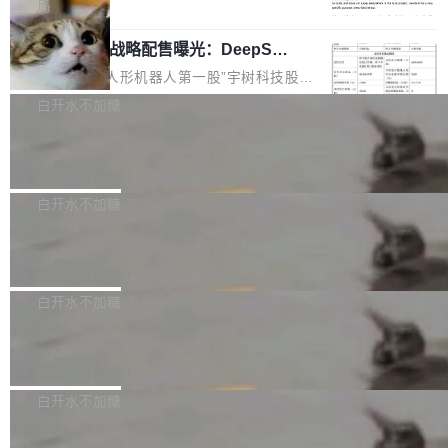
5% RHAE Best@1，超过了 ARC 报告的人类专
覆盖 rust-lang/rust 单一仓库的代码贡献。这不
局
家基线 95.4%。 不是又一个 coding agent 包装
是项目级别的官方立场，目前由五个团队采纳，
宇树科技 IPO 战略配售曝光：DeepSe
器 Prime Agent 的架构和市面上大多数 coding
但它可能是主流开源项目中关于 AI 辅助贡献最
ek 获配 93.3 万股，锁定 36 个月
agent 有本质区别。大多数 agent harness 的设
细致的一份规则。 政策的核心只有一句话：LLM
8月6日晚间，“人形机器人第一股”宇树科技股份
计是基于早期模型的能力—...
可以用来分析、提炼、审阅、建议，但不能用来
有限公司披露IPO发行价格及战略配售结果，杭
白开水不加糖
创作。 具体来说，LLM 生成的代码可以提交，
州深度求索人工智能基础技术研究有限公司（De
但必须满足五个条件：预先安排、非关键、高质
Docker 29.7.2 发布
epSeek）获配93.3399万股，按150.8元/股发行
量、充分测试、充分审查，并且必须披露。LLM
价格计算，认购金额约1.41亿元，股份锁定期为
Docker 29.7.2 现已发布，具体更新内容如下：
不得生成涉及安全性的关键变更，除非作者本身
36个月。 公告显示，本次宇树科技战略配售对
Bug fixes and enhancements 修复多次传递同
白开水不加糖
就是领域专家。即使如此，政策也"强烈不建
象主要包括长期投资机构、与公司业务具有战略
一环境变量时，docker service create和docker
议"这么做。 对于不披露的情况，审核者可以直
合作关系或长期合作愿景的大型企业、科创板保
Apache Fluss 毕业成为顶级项目
service update会发生 panic 的问题。docker/cl
接关闭 PR，无需解释。 政策作者 Jynn Ne...
荐人跟投子公司，以及公司高级管理人员和核心
i#7145 修复了 Docker Engine 29.7.0 中引入的
今年 7 月，Apache Fluss 的毕业提案在 Apach
员工参与设立的专项资产管理计划。其中，Dee
一个回归问题，该问题导致拉取镜像时会拒绝包
e 孵化器项目管理委员会（IPMC）投票中获得
白开水不加糖
pSeek作为与宇树科技具备战略合作关系的企
含绝对 hardlink 目标的镜像（此类镜像由某些镜
全票通过，随后获 Apache 软件基金会董事会批
业，获配股份数量占本次发行数量的2.31%。 除
像构建工具生成）。moby/moby#53305 修复了
马斯克 AI 百科项目 Grokipedia 被曝数
准。今天，Apache 软件基金会正式宣布 Apach
DeepSeek外，腾讯旗下上海启善投资有限公司
月未更新
Docker Engine 29.7.0 中引入的一个回归问
e Fluss 孵化毕业，成为 Apache 顶级项目（TL
埃隆·马斯克推出的AI百科项目 Grokipedia 被曝
获配9...
题，该问题可能导致在旧版 Linux 内核...
P）！这一里程碑不仅标志着 Fluss 迈入新的发
长期停止内容更新，未能实现其作为“AI版维基百
白开水不加糖
展阶段，也将进一步推动流式存储、实时湖仓与
科”替代品的目标。 据 Lawfare 最新调查，自今
AI 数据基础加速融合，为实时数据基础设施的发
Solon I18n：三种解析器，零样板代码
年4月以来，Grokipedia 页面更新功能基本停