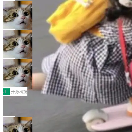
的核心质量命题。会上，《2026智能研发生产力
eev 管它叫"软件设计的基石"。 他说的东西不新
局
工具选型手册》发布，Testin云测的Testin XAge
鲜——代数数据类型（ADT），尤其是和类型
Cloudflare 开源内部企业 AI 平台 Clou
nt智能测试系统入选AI测试领域代表产品。对CI
（sum type）。但他说清楚了一件事：这不是类
dflare OS
O而言，这提示了一个转变：AI测试正在从效率
型系统的学术体操，是日常编码的思维方式。 文
Cloudflare 发布了一个开源项目 Cloudflare O
工具升级为企业的质量基础设施。 CIO面对的新
章从一个简单的例子切入。一个网站的深色主题
S。如果你只看官方博客，你会觉得这是又一
局
现实 过去两年，CIO们的焦虑清单上多了两项：
设置，如果用布尔值 + 可空字段来表示——bool
个"AI 知识库 + 聊天机器人"——每个大厂都在
一是如何让大模型和智能体应用安全地从PoC走
Deno 团队开源 Celld，可自托管的分
ean 表示是否可切换，nullable 的默认模式、浅
做，没什么新鲜的。 但 Kenton Varda 在 Twitte
向生产，二是如何让测试团队跟得上AI应用...
布式 Durable Objects
色方案、深色方案——会产生大量无意义的组
r 上把事情说清楚了： 今天我们发布了 Cloudfla
Ryan Dahl 领导的 Deno 团队推出了最新开源项
合。方案缺了、配置冲突了、全 null 了。要知道
re OS，一个带连接器的聊天机器人，跟其他所
目 Celld，一个能在自己机器上运行 Cloudflare
局
哪些组合有效，作者说，你得靠"文档、校验、或
有科技公司做的一样。只不过，实际上它不一
Workers 和 Durable Objects 的守护进程。 设
者部落知识"。 换个写法。Rust 的 enum，两个
样。这是 Sandstorm.io 的重制版，我十年前的
鲁大师7月新机性能/流畅/AI榜：vivo夺
计思路很直接：每个对象是一个独立的 SQLite
变体：Switchable...
性能、流畅双第一，三星Galaxy Z系列
那个创业公司。不同的是，这次它构建在 Cloudf
数据库，按名称寻址，复制到你自己的 S3 兼容
2026年7月的手机市场，由于存储等硬件成本暴
新折叠缺席
lare Workers 上——我花了九年时间搭建的平台
存储库里。节点之间只通过这个存储库协调——
增，手机厂商的日子也不好过啊，新机速度明显
开
开源科技
——并且深度集成了 AI。这基本上是我十年秘密
没有控制平面，没有共识协议。每个对象自带一
放缓，因此硝烟味淡了许多。新机参数规格除开
计划的顶峰。 十年前，Ken...
个小型数据库，应用天然按分片构建，单个数据
Zed 推出 DeltaDB，一个记录 commit
高价的三星折叠（三星Galaxy Z Fold8 Ultra / Z
之间所有操作的版本控制系统
库的竞争和爆炸半径问题在设计层面就被消除
Fold8 / Z Flip8）外，其余要么是中低端机器，
Zed 编辑器团队发布了新项目——DeltaDB，一
了。 闲置的 cell 会休眠到几乎不占资源。当 cel
例如iQOO Z11i、REDMI Note 17、REDMI No
个在 git commit 之间记录每一次编辑操作的版
局
l 迁移或唤醒时，新宿主从 S3 恢复 SQLite 数据
te 17 Pro、OPPO K15，要么是vivo X300 E这
本控制系统。目前处于 Early Access 阶段。 De