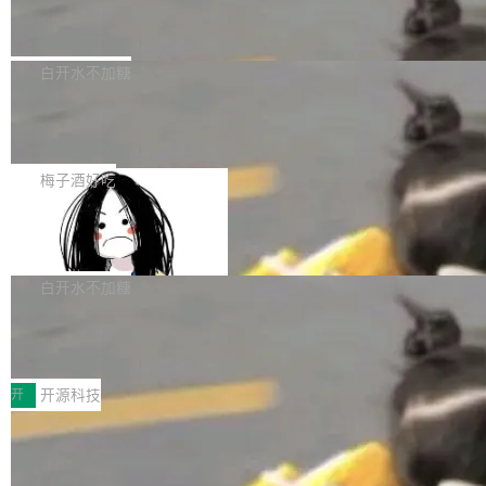
业，获配股份数量占本次发行数量的2.31%。 除
像构建工具生成）。moby/moby#53305 修复了
马斯克 AI 百科项目 Grokipedia 被曝数
准。今天，Apache 软件基金会正式宣布 Apach
DeepSeek外，腾讯旗下上海启善投资有限公司
月未更新
Docker Engine 29.7.0 中引入的一个回归问
e Fluss 孵化毕业，成为 Apache 顶级项目（TL
埃隆·马斯克推出的AI百科项目 Grokipedia 被曝
获配9...
题，该问题可能导致在旧版 Linux 内核...
P）！这一里程碑不仅标志着 Fluss 迈入新的发
长期停止内容更新，未能实现其作为“AI版维基百
白开水不加糖
展阶段，也将进一步推动流式存储、实时湖仓与
科”替代品的目标。 据 Lawfare 最新调查，自今
AI 数据基础加速融合，为实时数据基础设施的发
Solon I18n：三种解析器，零样板代码
年4月以来，Grokipedia 页面更新功能基本停
展开启新的篇章。
滞，过去三个月内没有任何条目完成更新，用户
如果你在 Spring Boot 里做过国际化，流程大概
提交的编辑请求也长期处于待处理状态。 Groki
是这样的：配 MessageSource 的 Bean、写 R
梅子酒好吃
pedia 于去年底上线，定位为由人工智能生成内
eloadableResourceBundleMessageSource、
容的百科平台，被马斯克视为传统众包百科网站
Apache Doris 4.1 全面增强 Iceberg：
声明 LocaleResolver、注册 LocaleChangeInt
支持 UPDATE、MERGE INTO 与 Iceb
维基百科的替代方案。Lawfare 调查发现，无论
erceptor…五六步之后才能看到第一行翻译文
Apache Doris 4.1 要补齐的，正是缺失的那一
erg V3
热门页面还是低关注度页面，均未出现近期更
本。 Solon 换了个方式。整个 i18n 模块围绕三
半。在已有查询能力的基础上，Doris 进一步支
白开水不加糖
新，相关问题并非局限于特定领域，而是在不同
个解析器、一个注解、一个工具类展开——没有
持了 UPDATE、DELETE、MERGE INTO 等数
主题和访问量页面中普遍存在。 调查人员最初认
XML、没有拦截器注册、没有样板配置。 资源
Testin XAgent：CIO智能测试落地指南
据修改操作、完整的表结构管理与分区演进，以
为，Grokipedia可能只是限...
文件的约定 把文件放到 resources/i18n/ 下： r
及 rewrite_data_files、expire_snapshots 等日
7月30日，TiD2026质量竞争力大会在北京中关
esources/i18n/messages.properties ...
常维护操作，并完整支持 Iceberg V3 格式。
村国家自主创新示范区会议中心开幕。本届大会
开
开源科技
由中关村智联软件服务业质量创新联盟主办，以
让非法状态不可表示：一篇关于 ADT
“智构可信·质创未来——AI原生时代的质量新范
的帖子在 Reddit 火了
式”为主题，直面AI从实验室走向规模化产业落地
有一种东西，一旦用过就回不去了。Alex Fedos