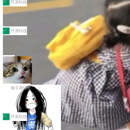
MPComm将作为一种传输引擎接入Mooncake T
型案例入选名单》，深信服“面向企业研发场景的
开
开源科技
ENT，实现零拷贝传输性能提升30%、非零拷贝
开源 AI 编程平台 CoStrict 应用”凭借卓越的技术
深信服AI算力网关入选工信部人工智能
传输性能最高提升5倍。UCL-MPComm底层基
创新与落地成效成功入选。 全链路私有化部署，
应用典型案例！
于自研UCL-Engine通信引擎，后续腾讯网平将
助力企业AI研发安全落地 当前，越来越多企业已
前不久，工业和信息化部正式发布《2025年人工
持续开源更多基于UCL-Engine的高性能通信组
经开始引入 AI Coding 工具，通过调用公有云模
智能应用典型案例名单》，集中展示人工智能在
开
开源科技
件。 腾讯网平团队在UCL-MPComm中实现了一
型或企业内部部署模型提升研发效率。但随着 AI
各领域的应用成果，覆盖技术底座、行业赋能、
个独立于业务线程的全局通信引擎（Engine），
Coding 从个人辅助工具逐步走向团队级、组织
Jeff Dean 离开 Google：一个时代的结
产品应用、支撑保障、专题等五大方向。深信服
并实...
束，一个实验室的开始
级应用，企业在规模化落地过程中，对安全性、
AI算力网关（AI创新平台）成功入选！ 随着各行
Google 员工编号 20。MapReduce 作者之一。
可控性和代码质量提出了更高要求。 首先是数据
各业的Agent走向规模化建设，算力构成形态逐
Bigtable 作者之一。TensorFlow 的作者之一。
局
安全与合规要求。对于大多数普通研发场景，公
渐丰富，用户关注的重点也在发生变化：不只是
Gemini 的架构师。Google 首席科学家。 Jeff D
有云模型能够满足快速试用和效率提升的需求。
让AI用起来，还要进一步看清混合算力时代下，
🔥 SolonCode v2026.8.4 发布：界面
ean 在 Google 工作了 27 年后，宣布离职。 他
但对于金融、能源、医疗等对数据安全要求较...
字体可调、22 种语言、记忆搜索增强
Token花在哪里、算力是否被充分利用，以及持
不是一个人走。一同离开的还有 Sanjay Ghema
打开终端就能上岗的全中文编码智能体，这一轮
续增长的AI成本该如何优化。 深信服AI算力网关
wat（Google 员工编号 23，Jeff Dean 二十多
把「看得清、用母语、记得住」三件事一次补
梅子酒好吃
正是围绕这些实际问题，从Token治理和成本治
年的编程搭档，MapReduce 和 Bigtable 的共同
齐。 SolonCode 是什么 SolonCode 是杭州无
理两个方面，让用户的每一份算力都看得清、管
作者）、Quoc Le（Google 大脑核心成员，Se
让“代码语义理解”深度释放AI Coding
耳科技研发的企业级终端编码智能体——一位全
得住、用得稳、省得下、更安全！ 一、从现在开
价值潜能：华为云码道（CodeArts）
q2Seq 和 DocAI 的共同发明人）以及 Oriol Vin
中文驱动的数字员工，自主理解需求、规划步
一、代码仓深度理解技术的作用与价值 在软件工
始，Token使用一目...
代码仓技术解析
yals（Gemini 联合负责人，AlphaSta...
骤、编写代码。不挑模型、不挑平台，curl 一行
程实践中，代码仓是企业核心知识资产的主要载
开
开源科技
装完即用。 开源地址：Gitee · GitCode · GitHu
体。企业级代码仓库通常包含数十万乃至数百万
b 安装 支持 Java 8+（8~26）、macOS / Linu
一条“删库”命令跑 17 小时，算法工程
个文件，其规模远超单次模型调用可承载的上下