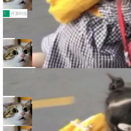
ddy鸿蒙PC版，说话就能干活的AI办公
和销毁都太重了。一个 Agent 要执行的任务可能
函，也没选择庭外沉默。它在官网贴了一篇博
全能AI工作台WorkBuddy鸿蒙PC版上架HUAWE
搭子
只需要几毫秒的 CPU 时间，但容器从冷启动到
文，标题只有六个字：Apple is getting this wro
I MatePad Edge应用市场，直接下载即可使
开
开源科技
就绪要花数秒。如果未来有十...
ng。 然后，它把邮件往来和 iMessage 聊天记
用，与鸿蒙电脑上的体验一致。值得一提的是，
录全贴了出来。 他发错人了 苹果外部律师 Gabr
FFmpeg 9.0 发布：代号“Lei”，以此纪
这是目前市面上唯一支持平板接入WorkBuddy P
念中国开发者雷霄骅
iel Gross 来自 Weil 律所，2 月 23 日下午 5:53
C版的产品，搭载“人机双写”重磅功能——你写
全球知名开源多媒体框架 FFmpeg 今天正式发
给 OpenAI 总法律顾问 Che Chang 发了封邮
你的，AI写AI的，同屏协作互不干扰。一句话让
布了 9.0 版本。这个版本除了带来新一代音视频
局
件，附了一封长信，要求 OpenAI 配合调查前苹
AI帮你干活，现在开启全新体验！ 温馨提示：
处理能力和硬件加速支持之外，还有一个特殊之
果员工带走机密信...
体验WorkBuddy鸿蒙PC版前，请将 HUAWEI M
亚马逊成本失控：AI 写代码烧掉 1215
处：FFmpeg 9.0 的代号是“Lei”。 这个名字，
万元，超预算 860%
atePad Edge 升级至 HarmonyOS 6.1.0.135S
来自中国开发者雷霄骅（Lei Xiaohua）。 对于
外媒近日曝光了亚马逊的多份内部报告显示，AI
P9 patch03及以上版本。 *升级路径：设置 > 搜
很多中国音视频开发者而言，这个名字并不陌
导致公司在多个项目上超支。《金融时报》报道
白开水不加糖
索“软件更新” > 检查更新，即可搜索新版本，下
生。十年前，他通过大量中文技术文章、源码分
称，仅一个项目的成本超支就高达 180 万美元
载安装完成升级即可。 没有...
析和开源示例，让一代开发者第一次真正理解 F
Hugging Face CEO 发声：中国正在开
（约合人民币 1215 万元）。 具体来说，一名工
源模型上碾压我们
Fmpeg，也成为很多人进入音视频开发领域的
程师借助 Anthropic 旗下 Claude Sonnet 模型
"他们正在开源模型上碾压我们。" Hugging Fac
“启蒙老师”。 而今年，恰好是雷霄骅离世十周
编写程序，目标是完成电商平台作者信息与商品
e CEO Clément Delangue 在 CNBC 的采访里
局
年。FFmpeg 社区最终选择用一个大版本的名
列表的数据匹配 —— 一项常规的数据处理任
没有拐弯抹角。他说中国正在赢得 AI 竞赛，而
字，留下了这份纪念。 雷霄骅曾是中国传媒大学
务，最终却产生了 180 万美元的账单，实际支出
当 AI agent 把源码变成了最好的扩展系
且按目前的速度，中国 AI 工具预计在今年底或
数字电视技术方向的博士生，长期从事视频、音
统，开发者工具必须开源
超出原定预算 860%。 更令人意外的是，该项目
2027 年就能追上美国前沿实验室的水平。 Dela
五年前，David Crawshaw 问过很多软件工程师
频技...
最终并未成功落地，而高额算力消耗持续运行长
ngue 把原因归结为一件事：开放协作。中国的
一个问题：你写过什么给自己用的程序？答案几
局