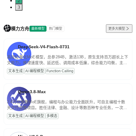
2
3
模力方舟
最新模型
热门模型
更多大模型
DeepSeek-V4-Flash-0731
高效轻量化MoE模型，总参284B，激活13B，原生支持百万超长上下
文能力。推理速度快、延迟低、调用成本低廉，综合能力均衡，主打
高并发、轻量化任务，适合日常对话、内容创作、基础 RAG、批量
文本生成
AI 编程模型
Function Calling
文案处理等普惠刚需场景。
Qwen3.8-Max
2.4万亿参数MoE旗舰，编程与办公能力全面跃升，可自主编程十数
天交付完整项目。胜任法律、金融、设计等数百种专业任务，一次对
话端到端交付生产级成果。原生视觉理解贯穿规划、执行与验证全流
文本生成
AI 编程模型
多模态
程，支持超长文档与长视频的深度语义解析。长程任务中自主规划与
闭环迭代，持续进化。