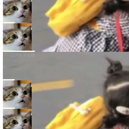
达 5 个月，公司直到财务对账时才察觉异常。这
AI 开发者在一个共享和协作的生态里加速迭代，
乎都是没有。工程师们整天用别人写的程序写程
意味着一个无人看管的 AI 程序，在近半年时间
而美国模型厂商在"闭门造车"。他的原话是 "buil
DeepSeek Harness 宣布内测邀请，全
序给别人用。偶尔有人自己写个博客系统、智能
里日夜不停地"烧钱"。 复盘显示，...
网最大规模开源 Agent 路演现场诞生
ding in silos"——各自为战，互不通气。 这个判
家居控制、家庭实验室，都算稀奇事。 Crawsh
一条内测招募帖，发出去的时候大概没人想到它
断从他嘴里说出来分量不同。Hugging Face 是
aw 是 Shelley 的作者，一个开源 AI coding age
会变成一场开源 Agent 生态的路演。 8月1日，
局
全球最大的开源 AI 平台，上面跑着上百万个模
nt。他最近在博客上写了一篇文章，核心论点很
DeepSeek Harness 团队负责人崔添翼（tiany
型。谁在开源赛道上领先，...
简单：开发者工具必须开源。 理由不是传统的自
商汤 SenseNova U1.5-Lite-Preview
i）在 X 上发帖： 「如果你是 Agent Harness 相
开源
由软件情怀，而是一个跟 AI agent 直接相关的
关开源项目的开发者，希望参加 DeepSeek Har
商汤科技宣布面向社区开源轻量级统一多模态模
技术判断。 两行 prompt 就能个性化任何软件 C
ness 的内测，可以回复或私信联系我。请附上
型的预览版本 SenseNova U1.5-Lite-Preview。
白开水不加糖
rawshaw 给出了两个 prompt。 第一个： "下载
GitHub id 以及开源代表作。」 DeepSeek 曾在
公告称，SenseNova U1.5-Lite-Preview并非简
某个软件的源码，在本地构建。修改 agent ...
官方招聘信息中写过一条简洁有力的公式：Mod
Ubuntu 将核心系统包从 deb 转成了 s
单的模型规模升级，而是基于 SenseNova U1
nap
el + Harness = Agent。模型负责理解和推理，
的一次系统性迭代，不仅在同一架构中贯通视觉
Ubuntu 正在把又一个核心系统包从 deb 转为 s
Harness 负责把能力落到真实环境中——调用工
理解、推理、生成与编辑，还仅以 8B-MoT 的轻
nap。这次是 hwctl——一个用来检查 Ubuntu
局
具、读写文件、管理上下文、处理错误、完成闭
量大小，将能力推进到4K、更精细的真实质感、
硬件认证状态的命令行工具。 Canonical 工程师
环。崔添翼招人的标...
更复杂的视觉控制和可持续迭代编辑。 相比 U
Dario Amodei 担心新人来 Anthropic
Alan Griffiths 在邮件列表中说得很直白：「hwc
只为金钱，不为使命
1，U1.5-Lite-Preview 在以下方向上带来了显著
tl 是一个 Ubuntu 专有的包，它和它的依赖项都
顶级 AI 研究员在两家公司之间来回跳，中间只
提升： 原生支持4K图像生成； 更精细的局部纹
是 Ubuntu 专有的，不会用在其他发行版上。」
隔了几天。 Lilian Weng 上周刚宣布因健康原因
局
理、细节与真实世界质感； 更准确的中英文文字
所以 deb 版本的受众实际上为零。既然只有 Ub
离开 Thinking Machines Lab，说自己作为联合
生成与复杂版式组织； 更稳定的图...
untu 用户在用，那用 snap 打包就没什么可纠结
FFmpeg 9.0 发布
创始人的角色「太累了」。几天后，The Inform