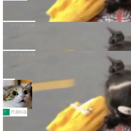
列、...
广告协同的全链路经营闭环，以及面向全球市场
X3D。作为面向主流高性能平台打造的全新主板
的出海增长布局。 华为终端云业务商业化销售负
Zadig v5.0 发布：AI 发布专员与 AI 审
产品，B850 AORUS ELITE X3D延续技嘉在X3
查专员上线
责人在开场致辞中表示，游戏开发者的核心诉求
D平台优化上的技术积累，旨在为游戏玩家带来
我们团队这几天最大的卡点不是 AI 写得不够
已不再是“多一个投放渠道”，而是一套能够持续
更稳定、更高效的装机选择。 B850 AORUS ELI
好，是 AI 写得太好了。 好到审查排期从两天的
白开水不加糖
驱动增长的体系。截至目前，搭载HarmonyOS
TE X3D基于AMD AM5平台打造，支持AMD Ry
活儿拖成了五天。PR 一堆起来没人敢合，发布
6的终端设备已突破7000万台，注册开发者数量
zen 9000/8000/7000系列处理器，并针对X3D
Dgraph v25.4.0 发布，具有图形后端的
窗口推了又推。好到合进 main 分支的代码，我
已突破 1100 万。随着鸿蒙生态汇聚越来越多的
原生 GraphQL 数据库
处理器特性进行平台级优化。其搭载X3D鸡血模
们自己都没看完。 这事不是个例。GitLab 调研
Dgraph 是一个水平可扩展的分布式 GraphQL
高质量游戏...
式2.0，可根据不同使用场景释放处理器潜力，
过 1528 名开发者，85% 说 AI 把瓶颈从写代码
数据库，有一个图形后端。作为一个原生的 Gra
白开水不加糖
帮助玩家在游戏与高负载应用中获得更充分的性
转移到了审代码。 写代码有人替你干了。但审代
phQL 数据库，它严格控制数据在磁盘上的排列
能表现。 在核心规格方面，B850 AO...
码、把关发版这两道关，还得靠人肉扛。 V5.0
竹知了：一个零依赖的单文件 HTML，
方式，以优化查询性能和吞吐量，减少集群中的
把儿时竹蝉玩具搬进浏览器
想让 AI 一起盯。
磁盘寻道和网络调用。 Dgraph v25.4.0 现已发
竹知了（zhuzhiliao）是那种小时候路边摊上几
布，具体更新内容包括： feat(zero)：Zero 现
块钱的玩意儿——一根小竹签，一个竹筒，一头
局
支持 --security superflag（token=...;whitelist
系着涂了松香的线。甩起来，竹膜震动，发出“哇
=...），与 Alpha 版本的格式一致，并据此对其
30倍效率升级：解锁医学影像数据要素
——哇”的蝉鸣声。实物越来越难找了，有开发者
价值化的真实路径
管理 HTTP 端点进行授权。 <blockquote> <p>
把它做成了 Web 玩具，放在 zhuzhiliao.imsai.c
完成一例腹部CT影像标注，张医生过去需要约1
<span><strong>警告：</strong>&nbsp;Zero
c 上，并在 GitHub 开源。 玩法很简单：按住屏
20个小时。他必须在数百张连续影像上，一笔一
开
开源科技
的 admin ...
幕画圈，或者直接甩手机。页面会实时显示转速
笔勾画边界，一层一层识别肌肉组织。如今，使
（圈/秒），声音来自真实竹知了录音的 1.72 秒
Apache Dubbo-go v3.3.2 正式发布
用东软飞标医学影像标注平台，同样的工作缩短