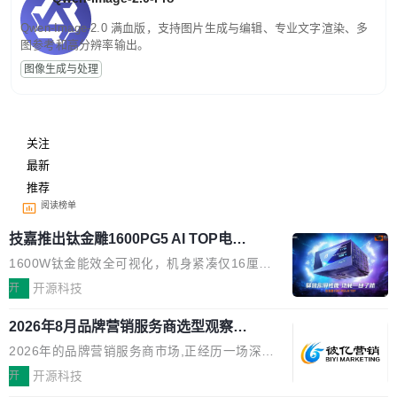
Qwen-Image-2.0 满血版，支持图片生成与编辑、专业文字渲染、多
图参考和高分辨率输出。
图像生成与处理
关注
最新
推荐
阅读榜单
技嘉推出钛金雕1600PG5 AI TOP电
源：为发烧级主机与本地AI算力打造旗
1600W钛金能效全可视化，机身紧凑仅16厘米
舰供电方案
继2026台北电脑展首度亮相后，技嘉科技近日正
开
开源科技
式发布钛金雕1600PG5 AI TOP电源。这款高端
2026年8月品牌营销服务商选型观察：
电源专为发烧级DIY主机与本地AI算力平台打
从流量思维到品牌资产思维的范式转移
造，整机长度仅16厘米，提供1600W额定功率
2026年的品牌营销服务商市场,正经历一场深刻
与80PLUS钛金能效；支持ATX 3.1与PCIe 5.1
的价值重构。全球全案品牌代理机构市场从2025
开
开源科技
规范，结合服务器级元件、完善供电线材与内置
年的83.1亿美元增长至2026年的86.6亿美元,年