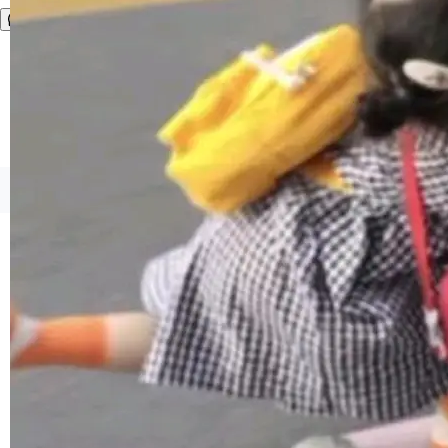
I 的属性包装器演进史...
在新 SQL 控制台中打开 AI 生成的脚本的功能</
span></li> <li><span style="color:#000000...
©OSCHINA(OSChina.NET)
京ICP备2025119063号