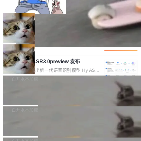
师删光 89TB 数据只为干私活
x / Windows / Harmony PC。 # macOS / Linu
文窗口。随着项目规模的持续扩张与代码历史的
最高人民检察院8月4日公布了一起案件：北京一
x / Harmony PC curl -fsSL https://solon.noea
不断累积，代码仓中的模块关系、接口契约、业
名90后算法工程师王某，为了给自己接的私活腾
局
r.org/solon...
务逻辑等关键信息往往分散于数十乃至数百个文
服务器空间，删光了公司AI游戏部门的全部核心
件之中，形成高度复杂的知识关联网络。传统的
Cloudflare 分享推理优化实践：KV ca
数据。 王某2024年1月入职东城区某科技公司AI
che 量化 + 权重压缩，吞吐量提升 4
代码检索手段（如关键词匹配、目录遍历）仅能
短剧部门，有互联网大厂背景。在公司内部架构
Kimi 和 GLM 是当前最强的大模型系列之一，但
1%，成本降 30%
在语法层面完成文本定位，难以触及代码的语义
调整期间，部门三次通知全员将数据从A集群迁
它们有一个共同的问题：太吃显存了。月之暗面
局
内涵与结构关联，导致开发者使用代码智能体在
移到B集群，王某都回复了"收到"。 他没有迁移
的 Kimi K 系列和智谱的 GLM 都是长上下文、M
理解大规模代码仓时面临显著"代码仓理解"瓶
数据。2024年9月3日下午4点，他使用此前登录
腾讯混元 Hy ASR3.0preview 发布
oE 架构的大模型，好用到让人上瘾，但 GPU 显
颈。 代码仓深度理解服务（以下简称" CodeBas
的账号密码进入A集群，输入了一条被程序员圈
存永远不够用。 Cloudflare 的 Workers AI 团队
腾讯混元正式推出新一代语音识别模型 Hy ASR
e深度理解服务"）是华为云码道（CodeA...
称为"删库跑路"的命令——最高管理员权限、无
一直在跑这些模型的推理。他们在官方博客上发
3.0preview。基于最新一代大语言模型 Hy3 的
白开水不加糖
需确认、强制递归删除。17个小时后，运维人员
了一篇技术文章，详细拆解了三种让大模型在 G
语言理解能力，以及融合了高精度语音识别与深
发现异常并中止进程时，89TB数据已经没了。
Pale Moon 34.3.2 发布，苍月浏览器
PU 上跑得更省、更快的技术手段——KV cache
度语义理解能力，实现了语音识别能力的全面升
删掉的是AI游戏部门的全部开发文件，包括公司
量化、模型权重压缩、以及共享 KV cache 的完
级。 根据介绍，Hy ASR3.0preview 目标在于：
Pale Moon 34.3.2 现已发布，这是一个安全更
自研的多个文生3D和...
整性保护。效果是：吞吐量提升 41%，每 token
让语音识别不再只是听清，而是真正听懂。通过
新和少量网页兼容性修复版本。 Changes/fixe
白开水不加糖
成本降低 30%，精度不变。 FP8 省的不仅是显
先理解你的语境和意图，再把准确的文字直接给
s： 实现了URL.Parse()便捷功能 对浏览器内部
存 KV cache 是推理时最吃显...
PostgreSQL 18/19 新特性深度解读
到你。从“逐字转写、单点优化”演进为“理解语
函数添加了多项边界检查，以避免潜在的越界访
境、兼容场景、一键直出”。 Hy ASR 3.0 previe
问、下溢和溢出。（DiD） 修复了加载和解析内
演讲者分享了一个有趣的实践：面对 PG 18 已
w 不要求标准普通话，方言识别覆盖粤语、吴语
容提供的字体时出现的几个问题 为避免音频加
发布的 Release Notes，他利用 AI 工具（如 Co
白开水不加糖