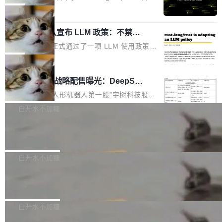
专家基线
链企业和开发者，邀请行业专家与资深技术顾
恢复，大约 12 小时。 这是 2026 年 8 月的第六
的编程 Agent Harness，核心设计围绕两个抽
局
问，围绕开源鸿蒙技术能力、设备适配、芯片适
起事故，其中四起与 AI/Copilot 服务相关。 Git
象：Recursive Language Model（RLM）和 C
配、功耗与稳定性调优、兼容性测评及统一互联
Hub 员工 kdaigle 在 HN 讨论中贴出了一组数
Rust 项目团队宣布 LLM 政策：不禁
ontinual Harness。在 ARC-AGI 3 基准测试
等内容展开系统讲解和实战交流，帮助企业进一
止，但你要承认哪些代码不是你写的
据：2025 年全年 10 亿次 commit。现在，每周
上，Prime Agent + Opus 5 的组合达到了 95.
Rust 语言项目正式通过了一项 LLM 使用政策，
步了解开源鸿蒙在智能...
2.75 亿次，全年预计 140 亿次。GitHub...
5% RHAE Best@1，超过了 ARC 报告的人类专
覆盖 rust-lang/rust 单一仓库的代码贡献。这不
局
家基线 95.4%。 不是又一个 coding agent 包装
是项目级别的官方立场，目前由五个团队采纳，
宇树科技 IPO 战略配售曝光：DeepSe
器 Prime Agent 的架构和市面上大多数 coding
但它可能是主流开源项目中关于 AI 辅助贡献最
ek 获配 93.3 万股，锁定 36 个月
agent 有本质区别。大多数 agent harness 的设
细致的一份规则。 政策的核心只有一句话：LLM
8月6日晚间，“人形机器人第一股”宇树科技股份
计是基于早期模型的能力—...
可以用来分析、提炼、审阅、建议，但不能用来
有限公司披露IPO发行价格及战略配售结果，杭
白开水不加糖
创作。 具体来说，LLM 生成的代码可以提交，
州深度求索人工智能基础技术研究有限公司（De
Docker 29.7.2 发布
但必须满足五个条件：预先安排、非关键、高质
epSeek）获配93.3399万股，按150.8元/股发行
量、充分测试、充分审查，并且必须披露。LLM
价格计算，认购金额约1.41亿元，股份锁定期为
Docker 29.7.2 现已发布，具体更新内容如下：
不得生成涉及安全性的关键变更，除非作者本身
36个月。 公告显示，本次宇树科技战略配售对
Bug fixes and enhancements 修复多次传递同
白开水不加糖
就是领域专家。即使如此，政策也"强烈不建
象主要包括长期投资机构、与公司业务具有战略
一环境变量时，docker service create和docker
议"这么做。 对于不披露的情况，审核者可以直
合作关系或长期合作愿景的大型企业、科创板保
Apache Fluss 毕业成为顶级项目
service update会发生 panic 的问题。docker/cl
接关闭 PR，无需解释。 政策作者 Jynn Ne...
荐人跟投子公司，以及公司高级管理人员和核心
i#7145 修复了 Docker Engine 29.7.0 中引入的
今年 7 月，Apache Fluss 的毕业提案在 Apach
员工参与设立的专项资产管理计划。其中，Dee
一个回归问题，该问题导致拉取镜像时会拒绝包
e 孵化器项目管理委员会（IPMC）投票中获得
白开水不加糖
pSeek作为与宇树科技具备战略合作关系的企
含绝对 hardlink 目标的镜像（此类镜像由某些镜
全票通过，随后获 Apache 软件基金会董事会批