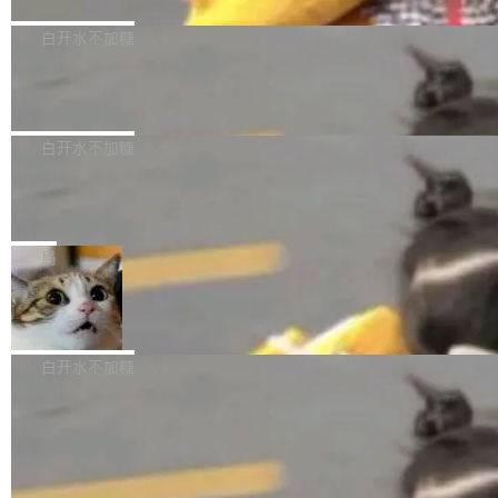
采样，无缝循环。音频解码失败时，还有一套合
至4小时，效率提升30倍。 这组数字背后，改变
这个版本面向生产环境，重心在内核稳定性。我
成兜底——锯齿波振荡器模拟脉冲，并联带通共
的不只是速度，而是把医学影像转化为AI能力的
们彻底收敛了旧配置体系，扩展了 Triple 协议与
白开水不加糖
振峰模拟竹膜和筒腔共鸣。 技术细节上，物理引
路径真正打通了。 大型医院积累的影像数据规模
泛化调用能力，加强了应用级元数据和服务治
擎是绳系质点模型：重力、弹性绳（只拉不
庞大，但不能直接用于训练模型。器官、病灶和
Calibre 9.12 发布，功能强大的开源电
理，同时集中修了并发安全、资源泄漏和热路径
推）、空气阻力，1/240 秒定步长积...
子书工具
组织边界，必须由专业医生逐层识别、标记和校
性能问题。
Calibre 开源项目是 Calibre 官方出的电子书管
正，才能成为机器能理解的高质量数据。医学影
理工具。它可以查看，转换，编辑和分类所有主
白开水不加糖
像AI落地最昂贵的环节，不是算法，是专业医生
流格式的电子书。Calibre 是个跨平台软件，可
的时间。 张医生是某三甲医院放射科副主任医
SwiftUI 问世七年了，为什么开发者还
以在 Linux、Windows 和 macOS 上运行。 Cal
师，牵头一项腹部肌肉影像课题。他需要在数百
在骂它？
ibre 9.12 现已正式发布，此次更新内容如下：
Yakov Manshin 发了一期长达 40 分钟的 YouT
张CT影像上完成像素级精细分割，让系统"...
新功能 macOS：在 Connect/Share 按钮中添加
ube 视频，标题是"SwiftUI 七年后：一个平庸的
局
通过 AirDop 共享书籍的功能 Content server：
故事"。视频核心观点很简单：SwiftUI 发布七年
支持可向服务器后端添加新端点的插件 Edit boo
DBeaver 26.1.4 发布
了，仍然像一个永久公测版。 Manshin 从数据
k：Compress images：添加将 GIF 图像转换为
流、布局系统、API 稳定性、性能、跨平台五个
DBeaver 是一个免费开源的通用数据库工具，适
JPEG/WebP 的选项 ToC Editor：添加一个按
维度逐一批判了 SwiftUI。最让人印象深刻的一
用于开发人员和数据库管理员。DBeaver 26.1.4
白开水不加糖
钮，用于对目录中的条目进...
个论据是：苹果官方的 SwiftUI 教程项目 Land
现已发布，具体更新内容包括： AI 助手： <ul st
marks，用最新 Xcode 在最新 macOS 上构建
yle="margin-left:0; margin-right:0"> <li><span
运行，出来的效果是坏的——侧边栏按钮大小不
style="color:#000000">现在可以通过键盘访问
加载更多
一，界面错位。他说这个问题"两年前就发现了，
AI 聊天功能（添加了一些快捷键）</span></li>
至今没变"。 数据流方面，Manshin 指出 SwiftU
<li><span style="color:#000000">新增了始终