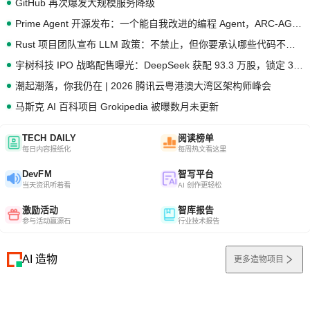
GitHub 再次爆发大规模服务降级
Prime Agent 开源发布：一个能自我改进的编程 Agent，ARC-AGI 3 超越人类专家基线
Rust 项目团队宣布 LLM 政策：不禁止，但你要承认哪些代码不是你写的
宇树科技 IPO 战略配售曝光：DeepSeek 获配 93.3 万股，锁定 36 个月
潮起潮落，你我仍在 | 2026 腾讯云粤港澳大湾区架构师峰会
马斯克 AI 百科项目 Grokipedia 被曝数月未更新
TECH DAILY
阅读榜单
每日内容报纸化
每周热文看这里
DevFM
智写平台
当天资讯听着看
AI 创作更轻松
激励活动
智库报告
参与活动赢源石
行业技术报告
AI 造物
更多造物项目