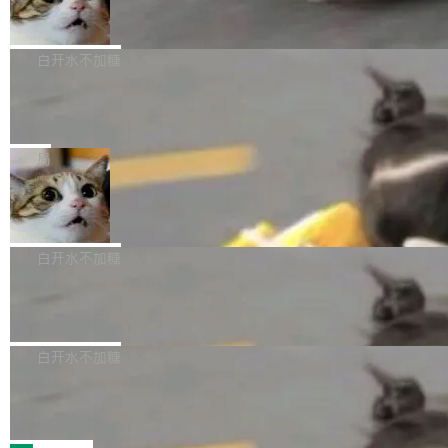
库继续执行。存储库是持久化的唯一真相...
样的次旗舰。 Galaxy Z Fold8 Ultra / Z Fold8 /
SpaceXAI 单季资本开支达 183 亿美元
ltaDB 的核心思路直接写在 landing page 最显
Z Flip8三款折叠屏新机均在7月22日发布，且全
眼的位置：「Software is made between com
根据风险投资人Tomer Tunguz 博客（VC 分
部搭载骁龙8 Elite Gen5 for Galaxy，它们本该
mits」——软件是在 commit 之间写出来的。git
析）披露的最新分析与第二季度业绩报告，Spac
白开水不加糖
是7月性...
只记录了你提交的最终状态，但真正的工作过程
eXAI在上个季度的总资本支出飙升至183.7亿美
——打字、删改、试错、agent 对话——都在 co
Meta 发布终端编程 Agent“Muse Cod
元。其中，绝大部分资金被直接用于 AI 领域，
e” 和 Muse Spark 1.2 模型
mmit 之间的空隙里丢失了。 DeltaDB 要做的就
金额高达158.3亿美元，这一单项投入已经逼近
Meta 今天发布了两款 AI 产品：Muse Code，
是把这段空隙补上。 回退到任何一次编辑：Delt
微软同期总资本开支的四成。 与亚马逊、Alpha
一个在终端里运行的编程 agent；Muse Spark
局
aDB 捕获 commit 之间的每一次操作，...
bet、微软以及 Meta 等传统科技巨头相比，Spa
1.2，驱动这个 agent 的新模型。一句话概括：
ceXAI的资金消耗速度尤为引人瞩目。然而，支
美团开源 LoHoSearch，用知识图谱校
你可以用 curl -fsSL https://dev.meta.ai/install.
准 AI 能力认知
撑庞大支出的资金来源却呈现出截然不同的面
sh | bash 安装一个能在大项目里自动规划、写
机器出题的前提，是让机器拥有全局视野。整个
貌。数据显示，微软和 Meta 主要依托充沛的经
代码、验证结果的 AI 终端工具。 据介绍，Muse
构建流程可以分为四个环节：建图 → 控制难度
白开水不加糖
营现金流来覆盖资本开支，其资本支出覆盖率分
Code 是 Meta 的编程 agent 产品。它和市场上
→ 质量把关 → 数据概览。
别达到155% 和106%;而SpaceXAI的经营现金
已有的终端编程 agent 在设计理念上有几个明显
腾讯开源 UCL-MPComm 通信库
流仅能覆盖资本开支的12...
的差异点。 异步后台 agent：Muse Code 有一
腾讯网平团队宣布开源了 UCL-MPComm 通信
个主 agent 循环，外加一组后台 agent。这些后
库，并将作为transport接入Mooncake TENT。
白开水不加糖
台 agent...
该通信库针对AI Memory池化场景的数据传输需
CoStrict入选工信部2025人工智能应用
求进行了深度优化，能够实现数据中心内大规模
典型案例
计算节点间多种内存类型的高性能通信。 UCL-
近日，工信部科技司公示《2025人工智能应用典