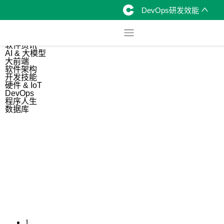
DevOps研发效能
综合
开源资讯
软件资讯
AI & 大模型
大前端
软件架构
开发技能
硬件 & IoT
DevOps
程序人生
数据库
1