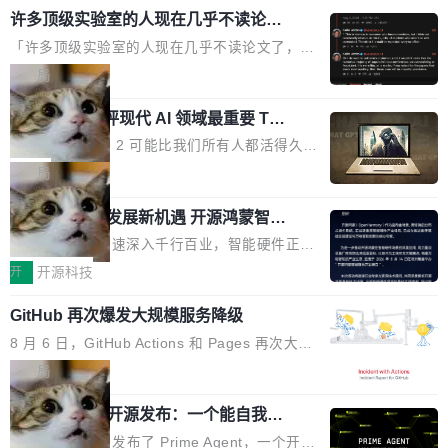
实时LCD监控屏，可充分满足当下高阶PC主机
许多顶级实验室的人现在几乎不读论文
复合增长率达5.44%,预计2032年将突破120亿美
了
的严苛使用需求。 澎湃功率，紧凑机身 钛金雕1
元。数字广告与公共关系相关服务市场更是从20
「许多顶级实验室的人现在几乎不读论文了，而
600PG5 AI TOP具备强悍输出功率，同时实现
25年的8463亿美元扩张至2026年的8763亿美
且他们认为 ICLR/ICML/NeurIPS 充斥着大量过
局
机身尺寸大幅精简。整机长度仅16厘米，属于同
元。数字的背后是一个清晰的事实——品牌对专
度宣传和欺诈。」 OpenAI 研究员 Keller Jorda
功率段机身尺寸十分紧凑的1600W电源产品。小
业化营销服务的需求从未如此迫切。 但市场扩容
xAI 前工程师评现代 AI 领域最重要 Top
n 这条推文引发了广泛讨论。他不是在说风凉
巧机身有效提升市面主流标准A...
3 开源项目
的同时,服务商的竞争逻辑正在改变。2026年Top
话，他是说出了一个圈内人尽皆知但很少公开捅
Flash Attention 2 可能比我们所有人都活得久。
Agency年度合辑的观察指出,“产品”这个离消费
破的事实。 Jordan 随后补充了一句软化声明：
这句话不是来自某个技术博客，而是出自 Hieu
局
者最近的载体,在整个品牌营销层面的权重显著变
「我不认为这些会议上大部分论文都在过度宣传
Pham 的一条推文。Hieu Pham 是谁？他是 xAI
高了。全域营销服务商的竞争正在从规模转向深
或造假。问题是，作为读者，如果你筛选出那些
共商智能硬件发展新机遇 开源鸿蒙智能
的早期工程师之一，在 Grok 训练基础设施团队
度,案例厚度、全域覆盖、多线协同...
硬件开发者日杭州站即将举行
看起来最令人兴奋的论文，那它们大部分都是过
工作过。近日他在 X 上发了一条帖子，列出了他
随着万物智联加速深入千行百业，智能硬件正从
度宣传的。」 这才是真正的痛点。不是所有论文
认为现代 AI 领域最重要的三个开源项目。 第一
单点设备迈向智能化、网联化、协同化发展。作
开
开源科技
都有问题，是最吸引眼球的那批论文最有问题。
个名字毫无悬念：Flash Attention 2。 Hieu 的
为面向全场景、跨终端的分布式操作系统，开源
他引用的帖子来自 Mathew Shen，一位 ICLR 2
理由很具体。FA 系列不需要解释，但 FA2 是他
GitHub 再次爆发大规模服务降级
鸿蒙通过统一技术底座和分布式能力，为不同类
026 的读者：「看了篇 ...
认为最重要的一个——复杂度恰到好处，刚好能
型智能设备的开发、连接与互联提供关键支撑，
8 月 6 日，GitHub Actions 和 Pages 再次大规
驱动你去学 CuTe，但还没被那些"邪恶的" Hopp
也为产业链企业探索产品创新与商业增长打开新
模服务降级，Actions 完全不可用超过 5 小时，
局
er++ 优化所淹没，足够容易修改和适配。 更关
的空间。 8月14日，开源鸿蒙智能硬件开发者日
webhook 停发，连自托管 runner 也因调度层故
键的是 FA2 的持久性...
（OHDD：OpenHarmony Hardware Develope
Prime Agent 开源发布：一个能自我改
障无法工作。Pages、Copilot code review、C
进的编程 Agent，ARC-AGI 3 超越人类
r Day）将在杭州启航。活动面向智能硬件产业
opilot coding agent 全部受影响。从检测到完全
Prime Intellect 发布了 Prime Agent，一个开源