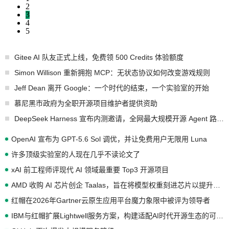
2
3
4
5
Gitee AI 队友正式上线，免费领 500 Credits 体验额度
Simon Willison 重新拥抱 MCP：无状态协议如何改变游戏规则
Jeff Dean 离开 Google：一个时代的结束，一个实验室的开始
慕尼黑市政府为全职开源项目维护者提供资助
DeepSeek Harness 宣布内测邀请，全网最大规模开源 Agent 路演现场诞生
OpenAI 宣布为 GPT-5.6 Sol 调优，并让免费用户无限用 Luna
许多顶级实验室的人现在几乎不读论文了
xAI 前工程师评现代 AI 领域最重要 Top3 开源项目
AMD 收购 AI 芯片创企 Taalas，旨在将模型权重刻进芯片以提升推理性能
红帽在2026年Gartner云原生应用平台魔力象限中被评为领导者
IBM与红帽扩展Lightwell服务方案，构建适配AI时代开源生态的可信基础设施