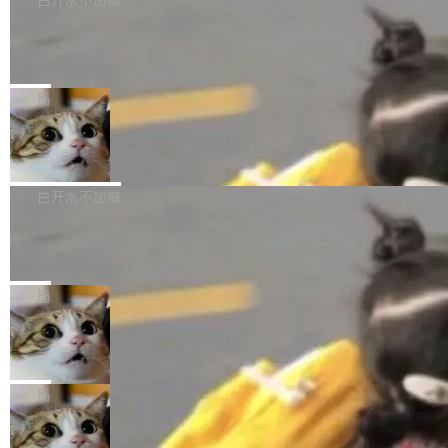
等 10 大方言片区和 20 余个二级小片区。在开
载、处理和播放过程中可能出现的一系列错误，
pilot）对数千条 commit 日志进行自动分析，先
源评测集中，Hy ASR 3.0 preview 在多语种的
对音频采样频率设定了下限 采样率低于 8kHz
慕尼黑市政府为全职开源项目维护者提
让模型总结出三十余条潜在特性，再逐条要求生
WER（...
供资助
（通常被认为是 "telephone"/"walkie-talkie" 音
成详细解释和代码校验，最终筛选出对用户体感
"在过去大约 10 年的大部分时间里，libexpat 的
质的最低采样率）的音频格式将被拒绝 修复了 C
最强的若干项。对于尚未正式发版的 PG 19，则
维护工作一直与我的日常工作、家务、社交生活
局
SS 圆角虚线样式中可能存在的问题 如果表单中
通过拉取过去一年内（从 PG 18 Beta1 时间点
和休闲娱乐竞争时间。" 这是 libexpat 维护者 S
的图像元素不在同一个子树中，则它们将不再关
至今）的所有 commit，同样交由 AI 分析提炼。
Firefox 153.0.3 发布
ebastian Pipping 写在博客里的话。8 月 4 日，
联 加...
经过人工复核，准确度令人满意。这一方法也为
他宣布了一个新消息：从 2026 年 8 月 1 日起，
Firefox 153.0.3 现已发布，具体更新内容如
社区爱好者提供了高效跟踪新版本的思路。
他可以全职维护 libexpat 了，最长 6 个月。发
下： New Smart Window 包含多项增强功能：
白开水不加糖
工资的是慕尼黑市政府。 libexpat 是一个 C99
<ul> <li>现在建议列表会显示更多结果，方便用
编写的流式 XML 解析器，MIT 许可证。和 libx
Cloudflare Computer 开源：你的 Age
户查找历史记录和切换到已打开的标签页。（<a
nt 需要一台电脑，而不是一个容器
ml2 一样，它是世界上使用最广泛的 XML 解析
href="https://bugzilla.mozilla.org/show_bug.c
Cloudflare 开源了名为 @cloudflare/computer
库之一。你的操作系统、浏览器、无数的基础设
gi?id=2019042">Bug&nbsp;2019042</a>）</l
的 npm 包。项目的核心论点是：容器不适合 Ag
局
施软件，很可能都在用它。而过去十年，维护它
i> <li>现在，助手可以直接使用 Exa 的网络搜索
ent 计算。真正适合的，是 Isolate。 Cloudflare
的人一直在用业余...
结果回答问题，而无需将问题转交给搜索引擎。
OpenAI 公开邮件和聊天记录回应苹果
工程师在这件事上没什么可谦虚的——他们用 W
诉讼，称“Apple is getting this wron
（<a href="https://bugzilla.mozilla.org/show_
orkers 跑了十年 Isolate。用 CEO Matthew Pri
上个月，苹果一纸诉状把 OpenAI 告上法庭，指
g”
bug.cgi?id=204...
nce 的话说：「我们一生都在用 Isolate 运行代
控其挖角苹果前员工并窃取商业秘密。苹果的诉
局
码，而 AI Agent 不需要容器，它们需要的是 Iso
状把 OpenAI 描述成一个系统性地从前东家挖
late。」 容器为什么不合适 容器的问题在于启动
HUAWEI MatePad Edge上架WorkBu
人、套取机密信息的对手。 OpenAI 没发律师