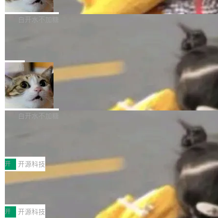
的。 从 deb 到 snap 的迁移路径 hwctl 是 rust-
ation 就曝出她将重回 OpenAI，负责递归自我
FFmpeg 9.0 现已发布，包含多项改进。官方更
hwlib 硬件 API 库的一部分，命令行工具负责查
改进方向的研究。她是 Thinking Machines 过
新日志列出的 9.0 版本主要更新内容如下： 扩
白开水不加糖
询 Ubuntu 的硬件认证数据库。...
去一年内第四个离开的联合创始人。 这家由前
展 AMF 色彩转换器 (vf_vpp_amf) 的 HDR 功能
OpenAI CTO Mira Murati 创立的公司，连创始
DeepSeek V4 Flash 单日消耗 8 万亿 t
MP4 muxer 中支持 LCEVC 音轨复用 Playdate
okens 登顶热搜
团队都留不住。 但 Thinking Machines 不是唯
视频编码器和多路复用器 添加 v360_vulkan filt
8 万亿 tokens。一天。一家公司的消耗。 Open
一在人才争夺战中失血的公司。六月，Google
er HE-AAC 960 解码 (DAB+) transpose_cuda
Code 在 X 上发帖：「DeepSeek Flash did 8T
局
连失两员大将：Noam Shazeer 去了 Op...
filter 添加 AMF Frame Rate Converter (vf_frc
tokens on August 1st. 5T of free usage + 3T
_amf) filter SMPTE 2094-50 元数据支持和直
NetBSD 11.0 正式发布
on OpenCode Go.」79.8 万次浏览，连带着 #
通 ProRes RAW VideoToolbox 硬件加速器 AP
DeepSeek一天消耗了8万亿# 上了微博热搜——
NetBSD 11.0 现已正式发布，这是 NetBSD 操
V ...
注意这是 OpenCode 一家的消耗。 OpenCode
作系统的第十八个主要版本。 自 NetBSD 10.1
白开水不加糖
是 Anomaly 出品的 AI 编程工具，套餐 10 美元/
以来的变化 更新亮点： 新增对 RISC-V 处理器
月。用户交了 10 美元，就能用 DeepSeek Flas
2026 ChinaJoy鸿蒙游戏增长臻享会举
架构的支持。NetBSD 11.0 是首个支持 64 位 R
办，鲸鸿动能系统呈现游戏行业解决方
h 随便写代码，按网友说法：「怎么使劲用也用
ISC-V 平台的稳定版本，涵盖一系列基于 StarFi
8月1日，2026 ChinaJoy期间，鸿蒙游戏增长臻
案
不完。」5T 来自免费额度，3T 来自 Go...
ve JH71XX 的设备，例如 VisionFive 2、PINE
享会在上海举办。鸿蒙生态的全场景智慧营销平
开
开源科技
64 STAR64，以及 QEMU。 增强了对 POSIX.1
台鲸鸿动能协同华为游戏中心，面向游戏行业开
-2024 和 C23 编程接口标准的兼容性。 compat
技嘉X3D系列再添新成员 B850 AORU
发者及生态伙伴，系统呈现了平台在游戏领域的
S ELITE X3D主板强化性能体验
_linux(8) 增强了对 Linux 系统调用的支持，包
完整能力版图——从IAP高价值用户的全周期经
面向AMD Ryzen X3D处理器玩家，技嘉X3D系
括 epoll（围绕 kqueue 实现）、POSIX 消息队
营、到IAA游戏的“买变一体”正循环、再到联运与
列主板阵容迎来新成员——B850 AORUS ELITE
开
开源科技