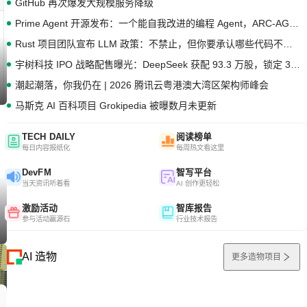
GitHub 再次爆发大规模服务降级
Prime Agent 开源发布：一个能自我改进的编程 Agent，ARC-AGI 3 超越人类专家基线
Rust 项目团队宣布 LLM 政策：不禁止，但你要承认哪些代码不是你写的
宇树科技 IPO 战略配售曝光：DeepSeek 获配 93.3 万股，锁定 36 个月
潮起潮落，你我仍在 | 2026 腾讯云粤港澳大湾区架构师峰会
马斯克 AI 百科项目 Grokipedia 被曝数月未更新
TECH DAILY
阅读榜单
每日内容报纸化
每周热文看这里
DevFM
智写平台
当天资讯听着看
AI 创作更轻松
激励活动
智库报告
参与活动赢源石
行业技术报告
AI 造物
更多造物项目