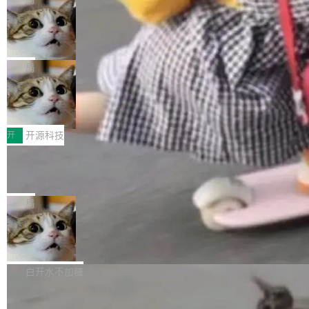
现实 过去两年，CIO们的焦虑清单上多了两项：
设置，如果用布尔值 + 可空字段来表示——bool
个"AI 知识库 + 聊天机器人"——每个大厂都在
一是如何让大模型和智能体应用安全地从PoC走
ean 表示是否可切换，nullable 的默认模式、浅
Deno 团队开源 Celld，可自托管的分
做，没什么新鲜的。 但 Kenton Varda 在 Twitte
向生产，二是如何让测试团队跟得上AI应用...
布式 Durable Objects
色方案、深色方案——会产生大量无意义的组
r 上把事情说清楚了： 今天我们发布了 Cloudfla
Ryan Dahl 领导的 Deno 团队推出了最新开源项
合。方案缺了、配置冲突了、全 null 了。要知道
re OS，一个带连接器的聊天机器人，跟其他所
目 Celld，一个能在自己机器上运行 Cloudflare
局
哪些组合有效，作者说，你得靠"文档、校验、或
有科技公司做的一样。只不过，实际上它不一
Workers 和 Durable Objects 的守护进程。 设
者部落知识"。 换个写法。Rust 的 enum，两个
样。这是 Sandstorm.io 的重制版，我十年前的
鲁大师7月新机性能/流畅/AI榜：vivo夺
计思路很直接：每个对象是一个独立的 SQLite
变体：Switchable...
性能、流畅双第一，三星Galaxy Z系列
那个创业公司。不同的是，这次它构建在 Cloudf
数据库，按名称寻址，复制到你自己的 S3 兼容
2026年7月的手机市场，由于存储等硬件成本暴
新折叠缺席
lare Workers 上——我花了九年时间搭建的平台
存储库里。节点之间只通过这个存储库协调——
增，手机厂商的日子也不好过啊，新机速度明显
开
开源科技
——并且深度集成了 AI。这基本上是我十年秘密
没有控制平面，没有共识协议。每个对象自带一
放缓，因此硝烟味淡了许多。新机参数规格除开
计划的顶峰。 十年前，Ken...
个小型数据库，应用天然按分片构建，单个数据
Zed 推出 DeltaDB，一个记录 commit
高价的三星折叠（三星Galaxy Z Fold8 Ultra / Z
之间所有操作的版本控制系统
库的竞争和爆炸半径问题在设计层面就被消除
Fold8 / Z Flip8）外，其余要么是中低端机器，
Zed 编辑器团队发布了新项目——DeltaDB，一
了。 闲置的 cell 会休眠到几乎不占资源。当 cel
例如iQOO Z11i、REDMI Note 17、REDMI No
个在 git commit 之间记录每一次编辑操作的版
局
l 迁移或唤醒时，新宿主从 S3 恢复 SQLite 数据
te 17 Pro、OPPO K15，要么是vivo X300 E这
本控制系统。目前处于 Early Access 阶段。 De
库继续执行。存储库是持久化的唯一真相...
样的次旗舰。 Galaxy Z Fold8 Ultra / Z Fold8 /
SpaceXAI 单季资本开支达 183 亿美元
ltaDB 的核心思路直接写在 landing page 最显
Z Flip8三款折叠屏新机均在7月22日发布，且全
眼的位置：「Software is made between com
根据风险投资人Tomer Tunguz 博客（VC 分
部搭载骁龙8 Elite Gen5 for Galaxy，它们本该
mits」——软件是在 commit 之间写出来的。git
析）披露的最新分析与第二季度业绩报告，Spac
白开水不加糖
是7月性...
只记录了你提交的最终状态，但真正的工作过程
eXAI在上个季度的总资本支出飙升至183.7亿美
——打字、删改、试错、agent 对话——都在 co
Meta 发布终端编程 Agent“Muse Cod
元。其中，绝大部分资金被直接用于 AI 领域，