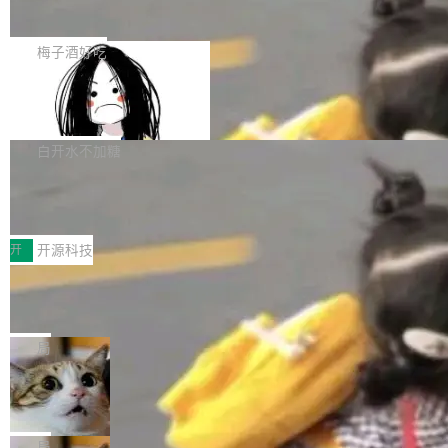
展开启新的篇章。
滞，过去三个月内没有任何条目完成更新，用户
如果你在 Spring Boot 里做过国际化，流程大概
提交的编辑请求也长期处于待处理状态。 Groki
是这样的：配 MessageSource 的 Bean、写 R
梅子酒好吃
pedia 于去年底上线，定位为由人工智能生成内
eloadableResourceBundleMessageSource、
容的百科平台，被马斯克视为传统众包百科网站
Apache Doris 4.1 全面增强 Iceberg：
声明 LocaleResolver、注册 LocaleChangeInt
支持 UPDATE、MERGE INTO 与 Iceb
维基百科的替代方案。Lawfare 调查发现，无论
erceptor…五六步之后才能看到第一行翻译文
Apache Doris 4.1 要补齐的，正是缺失的那一
erg V3
热门页面还是低关注度页面，均未出现近期更
本。 Solon 换了个方式。整个 i18n 模块围绕三
半。在已有查询能力的基础上，Doris 进一步支
白开水不加糖
新，相关问题并非局限于特定领域，而是在不同
个解析器、一个注解、一个工具类展开——没有
持了 UPDATE、DELETE、MERGE INTO 等数
主题和访问量页面中普遍存在。 调查人员最初认
XML、没有拦截器注册、没有样板配置。 资源
Testin XAgent：CIO智能测试落地指南
据修改操作、完整的表结构管理与分区演进，以
为，Grokipedia可能只是限...
文件的约定 把文件放到 resources/i18n/ 下： r
及 rewrite_data_files、expire_snapshots 等日
7月30日，TiD2026质量竞争力大会在北京中关
esources/i18n/messages.properties ...
常维护操作，并完整支持 Iceberg V3 格式。
村国家自主创新示范区会议中心开幕。本届大会
开
开源科技
由中关村智联软件服务业质量创新联盟主办，以
让非法状态不可表示：一篇关于 ADT
“智构可信·质创未来——AI原生时代的质量新范
的帖子在 Reddit 火了
式”为主题，直面AI从实验室走向规模化产业落地
有一种东西，一旦用过就回不去了。Alex Fedos
的核心质量命题。会上，《2026智能研发生产力
eev 管它叫"软件设计的基石"。 他说的东西不新
局
工具选型手册》发布，Testin云测的Testin XAge
鲜——代数数据类型（ADT），尤其是和类型
Cloudflare 开源内部企业 AI 平台 Clou
nt智能测试系统入选AI测试领域代表产品。对CI
（sum type）。但他说清楚了一件事：这不是类
dflare OS
O而言，这提示了一个转变：AI测试正在从效率
型系统的学术体操，是日常编码的思维方式。 文
Cloudflare 发布了一个开源项目 Cloudflare O
工具升级为企业的质量基础设施。 CIO面对的新
章从一个简单的例子切入。一个网站的深色主题
S。如果你只看官方博客，你会觉得这是又一
局