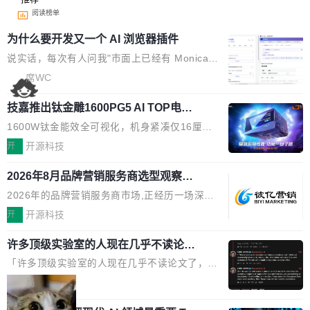
阅读榜单
为什么要开发又一个 AI 浏览器插件
说实话，每次有人问我"市面上已经有 Monica、
Sider、Copilot for Chrome 这些 AI 浏览器插件
席WC
了，你为什么还要再做一个"，我都觉得这个问题
技嘉推出钛金雕1600PG5 AI TOP电
问得好。 因为我自己也是从用户变成开发者的。
源：为发烧级主机与本地AI算力打造旗
现有产品的天花板 我用过不少 AI 浏览器插件。
1600W钛金能效全可视化，机身紧凑仅16厘米
舰供电方案
刚开始觉得都挺好——选中一段文字，弹出解
继2026台北电脑展首度亮相后，技嘉科技近日正
开
开源科技
释；写邮件时帮你润色；看英文网页给你翻译摘
式发布钛金雕1600PG5 AI TOP电源。这款高端
要。但用久了你会发现，它们本质上都是同一类
2026年8月品牌营销服务商选型观察：
电源专为发烧级DIY主机与本地AI算力平台打
从流量思维到品牌资产思维的范式转移
东西：一个带网页上下文的聊天框。 它们能读取
造，整机长度仅16厘米，提供1600W额定功率
2026年的品牌营销服务商市场,正经历一场深刻
页面的文本，然后把文本丢给大模型，再返回一
与80PLUS钛金能效；支持ATX 3.1与PCIe 5.1
的价值重构。全球全案品牌代理机构市场从2025
开
开源科技
段回答。仅此而已。 这当然有用，但总觉得差点
规范，结合服务器级元件、完善供电线材与内置
年的83.1亿美元增长至2026年的86.6亿美元,年
意思。比如我在一个后台管理系统里，需要填50
实时LCD监控屏，可充分满足当下高阶PC主机
许多顶级实验室的人现在几乎不读论文
复合增长率达5.44%,预计2032年将突破120亿美
个表单字段，每个字段还有联动逻辑；比如我
了
的严苛使用需求。 澎湃功率，紧凑机身 钛金雕1
元。数字广告与公共关系相关服务市场更是从20
「许多顶级实验室的人现在几乎不读论文了，而
想...
600PG5 AI TOP具备强悍输出功率，同时实现
25年的8463亿美元扩张至2026年的8763亿美
且他们认为 ICLR/ICML/NeurIPS 充斥着大量过
局
机身尺寸大幅精简。整机长度仅16厘米，属于同
元。数字的背后是一个清晰的事实——品牌对专
度宣传和欺诈。」 OpenAI 研究员 Keller Jorda
功率段机身尺寸十分紧凑的1600W电源产品。小