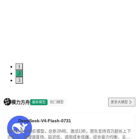
1
2
3
模力方舟
最新模型
热门模型
更多大模型
DeepSeek-V4-Flash-0731
高效轻量化MoE模型，总参284B，激活13B，原生支持百万超长上下
文能力。推理速度快、延迟低、调用成本低廉，综合能力均衡，主打