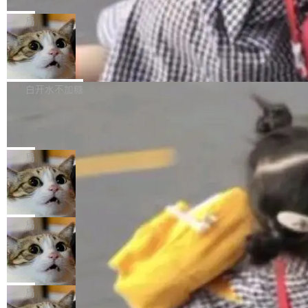
C版的产品，搭载“人机双写”重磅功能——你写
全球知名开源多媒体框架 FFmpeg 今天正式发
给 OpenAI 总法律顾问 Che Chang 发了封邮
你的，AI写AI的，同屏协作互不干扰。一句话让
布了 9.0 版本。这个版本除了带来新一代音视频
局
件，附了一封长信，要求 OpenAI 配合调查前苹
AI帮你干活，现在开启全新体验！ 温馨提示：
处理能力和硬件加速支持之外，还有一个特殊之
果员工带走机密信...
体验WorkBuddy鸿蒙PC版前，请将 HUAWEI M
亚马逊成本失控：AI 写代码烧掉 1215
处：FFmpeg 9.0 的代号是“Lei”。 这个名字，
万元，超预算 860%
atePad Edge 升级至 HarmonyOS 6.1.0.135S
来自中国开发者雷霄骅（Lei Xiaohua）。 对于
外媒近日曝光了亚马逊的多份内部报告显示，AI
P9 patch03及以上版本。 *升级路径：设置 > 搜
很多中国音视频开发者而言，这个名字并不陌
导致公司在多个项目上超支。《金融时报》报道
白开水不加糖
索“软件更新” > 检查更新，即可搜索新版本，下
生。十年前，他通过大量中文技术文章、源码分
称，仅一个项目的成本超支就高达 180 万美元
载安装完成升级即可。 没有...
析和开源示例，让一代开发者第一次真正理解 F
Hugging Face CEO 发声：中国正在开
（约合人民币 1215 万元）。 具体来说，一名工
源模型上碾压我们
Fmpeg，也成为很多人进入音视频开发领域的
程师借助 Anthropic 旗下 Claude Sonnet 模型
"他们正在开源模型上碾压我们。" Hugging Fac
“启蒙老师”。 而今年，恰好是雷霄骅离世十周
编写程序，目标是完成电商平台作者信息与商品
e CEO Clément Delangue 在 CNBC 的采访里
局
年。FFmpeg 社区最终选择用一个大版本的名
列表的数据匹配 —— 一项常规的数据处理任
没有拐弯抹角。他说中国正在赢得 AI 竞赛，而
字，留下了这份纪念。 雷霄骅曾是中国传媒大学
务，最终却产生了 180 万美元的账单，实际支出
当 AI agent 把源码变成了最好的扩展系
且按目前的速度，中国 AI 工具预计在今年底或
数字电视技术方向的博士生，长期从事视频、音
统，开发者工具必须开源
超出原定预算 860%。 更令人意外的是，该项目
2027 年就能追上美国前沿实验室的水平。 Dela
五年前，David Crawshaw 问过很多软件工程师
频技...
最终并未成功落地，而高额算力消耗持续运行长
ngue 把原因归结为一件事：开放协作。中国的
一个问题：你写过什么给自己用的程序？答案几
局
达 5 个月，公司直到财务对账时才察觉异常。这
AI 开发者在一个共享和协作的生态里加速迭代，
乎都是没有。工程师们整天用别人写的程序写程
意味着一个无人看管的 AI 程序，在近半年时间
而美国模型厂商在"闭门造车"。他的原话是 "buil
DeepSeek Harness 宣布内测邀请，全
序给别人用。偶尔有人自己写个博客系统、智能
里日夜不停地"烧钱"。 复盘显示，...
网最大规模开源 Agent 路演现场诞生
ding in silos"——各自为战，互不通气。 这个判
家居控制、家庭实验室，都算稀奇事。 Crawsh
一条内测招募帖，发出去的时候大概没人想到它
断从他嘴里说出来分量不同。Hugging Face 是
aw 是 Shelley 的作者，一个开源 AI coding age
会变成一场开源 Agent 生态的路演。 8月1日，
局
全球最大的开源 AI 平台，上面跑着上百万个模
nt。他最近在博客上写了一篇文章，核心论点很
DeepSeek Harness 团队负责人崔添翼（tiany