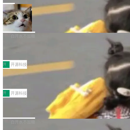
一在人才争夺战中失血的公司。六月，Google
er HE-AAC 960 解码 (DAB+) transpose_cuda
Code 在 X 上发帖：「DeepSeek Flash did 8T
局
连失两员大将：Noam Shazeer 去了 Op...
filter 添加 AMF Frame Rate Converter (vf_frc
tokens on August 1st. 5T of free usage + 3T
_amf) filter SMPTE 2094-50 元数据支持和直
NetBSD 11.0 正式发布
on OpenCode Go.」79.8 万次浏览，连带着 #
通 ProRes RAW VideoToolbox 硬件加速器 AP
DeepSeek一天消耗了8万亿# 上了微博热搜——
NetBSD 11.0 现已正式发布，这是 NetBSD 操
V ...
注意这是 OpenCode 一家的消耗。 OpenCode
作系统的第十八个主要版本。 自 NetBSD 10.1
白开水不加糖
是 Anomaly 出品的 AI 编程工具，套餐 10 美元/
以来的变化 更新亮点： 新增对 RISC-V 处理器
月。用户交了 10 美元，就能用 DeepSeek Flas
2026 ChinaJoy鸿蒙游戏增长臻享会举
架构的支持。NetBSD 11.0 是首个支持 64 位 R
办，鲸鸿动能系统呈现游戏行业解决方
h 随便写代码，按网友说法：「怎么使劲用也用
ISC-V 平台的稳定版本，涵盖一系列基于 StarFi
8月1日，2026 ChinaJoy期间，鸿蒙游戏增长臻
案
不完。」5T 来自免费额度，3T 来自 Go...
ve JH71XX 的设备，例如 VisionFive 2、PINE
享会在上海举办。鸿蒙生态的全场景智慧营销平
开
开源科技
64 STAR64，以及 QEMU。 增强了对 POSIX.1
台鲸鸿动能协同华为游戏中心，面向游戏行业开
-2024 和 C23 编程接口标准的兼容性。 compat
技嘉X3D系列再添新成员 B850 AORU
发者及生态伙伴，系统呈现了平台在游戏领域的
S ELITE X3D主板强化性能体验
_linux(8) 增强了对 Linux 系统调用的支持，包
完整能力版图——从IAP高价值用户的全周期经
面向AMD Ryzen X3D处理器玩家，技嘉X3D系
括 epoll（围绕 kqueue 实现）、POSIX 消息队
营、到IAA游戏的“买变一体”正循环、再到联运与
列主板阵容迎来新成员——B850 AORUS ELITE
开
开源科技
列、...
广告协同的全链路经营闭环，以及面向全球市场
X3D。作为面向主流高性能平台打造的全新主板
的出海增长布局。 华为终端云业务商业化销售负
Zadig v5.0 发布：AI 发布专员与 AI 审
产品，B850 AORUS ELITE X3D延续技嘉在X3
查专员上线
责人在开场致辞中表示，游戏开发者的核心诉求
D平台优化上的技术积累，旨在为游戏玩家带来
我们团队这几天最大的卡点不是 AI 写得不够
已不再是“多一个投放渠道”，而是一套能够持续
更稳定、更高效的装机选择。 B850 AORUS ELI
好，是 AI 写得太好了。 好到审查排期从两天的
白开水不加糖
驱动增长的体系。截至目前，搭载HarmonyOS
TE X3D基于AMD AM5平台打造，支持AMD Ry
活儿拖成了五天。PR 一堆起来没人敢合，发布