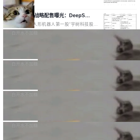
5% RHAE Best@1，超过了 ARC 报告的人类专
覆盖 rust-lang/rust 单一仓库的代码贡献。这不
局
家基线 95.4%。 不是又一个 coding agent 包装
是项目级别的官方立场，目前由五个团队采纳，
宇树科技 IPO 战略配售曝光：DeepSe
器 Prime Agent 的架构和市面上大多数 coding
但它可能是主流开源项目中关于 AI 辅助贡献最
ek 获配 93.3 万股，锁定 36 个月
agent 有本质区别。大多数 agent harness 的设
细致的一份规则。 政策的核心只有一句话：LLM
8月6日晚间，“人形机器人第一股”宇树科技股份
计是基于早期模型的能力—...
可以用来分析、提炼、审阅、建议，但不能用来
有限公司披露IPO发行价格及战略配售结果，杭
白开水不加糖
创作。 具体来说，LLM 生成的代码可以提交，
州深度求索人工智能基础技术研究有限公司（De
但必须满足五个条件：预先安排、非关键、高质
Docker 29.7.2 发布
epSeek）获配93.3399万股，按150.8元/股发行
量、充分测试、充分审查，并且必须披露。LLM
价格计算，认购金额约1.41亿元，股份锁定期为
Docker 29.7.2 现已发布，具体更新内容如下：
不得生成涉及安全性的关键变更，除非作者本身
36个月。 公告显示，本次宇树科技战略配售对
Bug fixes and enhancements 修复多次传递同
白开水不加糖
就是领域专家。即使如此，政策也"强烈不建
象主要包括长期投资机构、与公司业务具有战略
一环境变量时，docker service create和docker
议"这么做。 对于不披露的情况，审核者可以直
合作关系或长期合作愿景的大型企业、科创板保
Apache Fluss 毕业成为顶级项目
service update会发生 panic 的问题。docker/cl
接关闭 PR，无需解释。 政策作者 Jynn Ne...
荐人跟投子公司，以及公司高级管理人员和核心
i#7145 修复了 Docker Engine 29.7.0 中引入的
今年 7 月，Apache Fluss 的毕业提案在 Apach
员工参与设立的专项资产管理计划。其中，Dee
一个回归问题，该问题导致拉取镜像时会拒绝包
e 孵化器项目管理委员会（IPMC）投票中获得
白开水不加糖
pSeek作为与宇树科技具备战略合作关系的企
含绝对 hardlink 目标的镜像（此类镜像由某些镜
全票通过，随后获 Apache 软件基金会董事会批
业，获配股份数量占本次发行数量的2.31%。 除
像构建工具生成）。moby/moby#53305 修复了
马斯克 AI 百科项目 Grokipedia 被曝数
准。今天，Apache 软件基金会正式宣布 Apach
DeepSeek外，腾讯旗下上海启善投资有限公司
月未更新
Docker Engine 29.7.0 中引入的一个回归问
e Fluss 孵化毕业，成为 Apache 顶级项目（TL
埃隆·马斯克推出的AI百科项目 Grokipedia 被曝
获配9...
题，该问题可能导致在旧版 Linux 内核...
P）！这一里程碑不仅标志着 Fluss 迈入新的发
长期停止内容更新，未能实现其作为“AI版维基百
白开水不加糖
展阶段，也将进一步推动流式存储、实时湖仓与
科”替代品的目标。 据 Lawfare 最新调查，自今
AI 数据基础加速融合，为实时数据基础设施的发
Solon I18n：三种解析器，零样板代码
年4月以来，Grokipedia 页面更新功能基本停