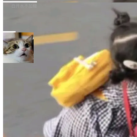
正，才能成为机器能理解的高质量数据。医学影
理工具。它可以查看，转换，编辑和分类所有主
白开水不加糖
像AI落地最昂贵的环节，不是算法，是专业医生
流格式的电子书。Calibre 是个跨平台软件，可
的时间。 张医生是某三甲医院放射科副主任医
SwiftUI 问世七年了，为什么开发者还
以在 Linux、Windows 和 macOS 上运行。 Cal
师，牵头一项腹部肌肉影像课题。他需要在数百
在骂它？
ibre 9.12 现已正式发布，此次更新内容如下：
Yakov Manshin 发了一期长达 40 分钟的 YouT
张CT影像上完成像素级精细分割，让系统"...
新功能 macOS：在 Connect/Share 按钮中添加
ube 视频，标题是"SwiftUI 七年后：一个平庸的
局
通过 AirDop 共享书籍的功能 Content server：
故事"。视频核心观点很简单：SwiftUI 发布七年
支持可向服务器后端添加新端点的插件 Edit boo
了，仍然像一个永久公测版。 Manshin 从数据
k：Compress images：添加将 GIF 图像转换为
流、布局系统、API 稳定性、性能、跨平台五个
加载更多
JPEG/WebP 的选项 ToC Editor：添加一个按
维度逐一批判了 SwiftUI。最让人印象深刻的一
钮，用于对目录中的条目进...
个论据是：苹果官方的 SwiftUI 教程项目 Land
marks，用最新 Xcode 在最新 macOS 上构建
运行，出来的效果是坏的——侧边栏按钮大小不
一，界面错位。他说这个问题"两年前就发现了，
至今没变"。 数据流方面，Manshin 指出 SwiftU
I 的属性包装器演进史...