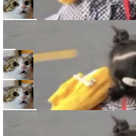
型。谁在开源赛道上领先，...
简单：开发者工具必须开源。 理由不是传统的自
商汤 SenseNova U1.5-Lite-Preview
i）在 X 上发帖： 「如果你是 Agent Harness 相
开源
由软件情怀，而是一个跟 AI agent 直接相关的
关开源项目的开发者，希望参加 DeepSeek Har
商汤科技宣布面向社区开源轻量级统一多模态模
技术判断。 两行 prompt 就能个性化任何软件 C
ness 的内测，可以回复或私信联系我。请附上
型的预览版本 SenseNova U1.5-Lite-Preview。
白开水不加糖
rawshaw 给出了两个 prompt。 第一个： "下载
GitHub id 以及开源代表作。」 DeepSeek 曾在
公告称，SenseNova U1.5-Lite-Preview并非简
某个软件的源码，在本地构建。修改 agent ...
官方招聘信息中写过一条简洁有力的公式：Mod
Ubuntu 将核心系统包从 deb 转成了 s
单的模型规模升级，而是基于 SenseNova U1
nap
el + Harness = Agent。模型负责理解和推理，
的一次系统性迭代，不仅在同一架构中贯通视觉
Ubuntu 正在把又一个核心系统包从 deb 转为 s
Harness 负责把能力落到真实环境中——调用工
理解、推理、生成与编辑，还仅以 8B-MoT 的轻
nap。这次是 hwctl——一个用来检查 Ubuntu
局
具、读写文件、管理上下文、处理错误、完成闭
量大小，将能力推进到4K、更精细的真实质感、
硬件认证状态的命令行工具。 Canonical 工程师
环。崔添翼招人的标...
更复杂的视觉控制和可持续迭代编辑。 相比 U
Dario Amodei 担心新人来 Anthropic
Alan Griffiths 在邮件列表中说得很直白：「hwc
只为金钱，不为使命
1，U1.5-Lite-Preview 在以下方向上带来了显著
tl 是一个 Ubuntu 专有的包，它和它的依赖项都
顶级 AI 研究员在两家公司之间来回跳，中间只
提升： 原生支持4K图像生成； 更精细的局部纹
是 Ubuntu 专有的，不会用在其他发行版上。」
隔了几天。 Lilian Weng 上周刚宣布因健康原因
局
理、细节与真实世界质感； 更准确的中英文文字
所以 deb 版本的受众实际上为零。既然只有 Ub
离开 Thinking Machines Lab，说自己作为联合
生成与复杂版式组织； 更稳定的图...
untu 用户在用，那用 snap 打包就没什么可纠结
FFmpeg 9.0 发布
创始人的角色「太累了」。几天后，The Inform
的。 从 deb 到 snap 的迁移路径 hwctl 是 rust-
ation 就曝出她将重回 OpenAI，负责递归自我
FFmpeg 9.0 现已发布，包含多项改进。官方更
hwlib 硬件 API 库的一部分，命令行工具负责查
改进方向的研究。她是 Thinking Machines 过
新日志列出的 9.0 版本主要更新内容如下： 扩
白开水不加糖
询 Ubuntu 的硬件认证数据库。...
去一年内第四个离开的联合创始人。 这家由前
展 AMF 色彩转换器 (vf_vpp_amf) 的 HDR 功能
OpenAI CTO Mira Murati 创立的公司，连创始
DeepSeek V4 Flash 单日消耗 8 万亿 t
MP4 muxer 中支持 LCEVC 音轨复用 Playdate
okens 登顶热搜
团队都留不住。 但 Thinking Machines 不是唯
视频编码器和多路复用器 添加 v360_vulkan filt
8 万亿 tokens。一天。一家公司的消耗。 Open