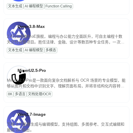
高并发、轻量化任务，适合日常对话、内容创作、基础 RAG、批量
文本生成
AI 编程模型
Function Calling
文案处理等普惠刚需场景。
Qwen3.8-Max
2.4万亿参数MoE旗舰，编程与办公能力全面跃升，可自主编程十数
天交付完整项目。胜任法律、金融、设计等数百种专业任务，一次对
话端到端交付生产级成果。原生视觉理解贯穿规划、执行与验证全流
文本生成
AI 编程模型
多模态
程，支持超长文档与长视频的深度语义解析。长程任务中自主规划与
闭环迭代，持续进化。
MinerU2.5-Pro
MinerU2.5-Pro是一款面向复杂文档解析与 OCR 场景的专业模型，能
够从图片和文档中识别文字、理解页面布局，并将非结构化内容转换
为便于存储、检索和二次处理的结构化结果。
8K
多语言
文档处理/OCR
Wan2.7-Image
万相 2.7 图像生成与编辑模型，支持组图、多图参考、交互式编辑和
最高 2K 输出。