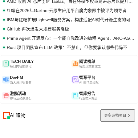
AMD 收购 AI 芯片创企 Taalas，旨在将模型权重刻进芯片以提升推理性能
红帽在2026年Gartner云原生应用平台魔力象限中被评为领导者
IBM与红帽扩展Lightwell服务方案，构建适配AI时代开源生态的可信基础设施
GitHub 再次爆发大规模服务降级
Prime Agent 开源发布：一个能自我改进的编程 Agent，ARC-AGI 3 超越人类专家基线
Rust 项目团队宣布 LLM 政策：不禁止，但你要承认哪些代码不是你写的
TECH DAILY
阅读榜单
每日内容报纸化
每周热文看这里
DevFM
智写平台
当天资讯听着看
AI 创作更轻松
激励活动
智库报告
参与活动赢源石
行业技术报告
AI 造物
更多造物项目