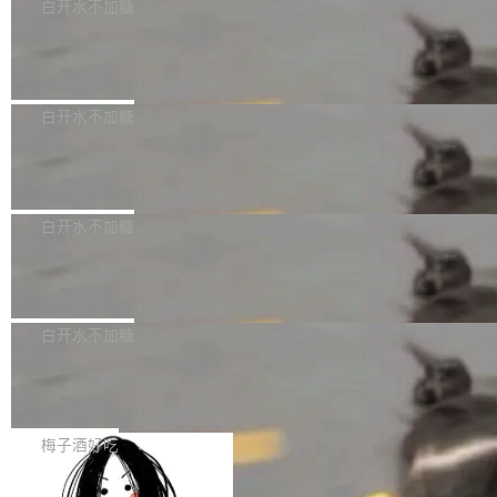
可以用来分析、提炼、审阅、建议，但不能用来
有限公司披露IPO发行价格及战略配售结果，杭
白开水不加糖
创作。 具体来说，LLM 生成的代码可以提交，
州深度求索人工智能基础技术研究有限公司（De
Docker 29.7.2 发布
但必须满足五个条件：预先安排、非关键、高质
epSeek）获配93.3399万股，按150.8元/股发行
量、充分测试、充分审查，并且必须披露。LLM
价格计算，认购金额约1.41亿元，股份锁定期为
Docker 29.7.2 现已发布，具体更新内容如下：
不得生成涉及安全性的关键变更，除非作者本身
36个月。 公告显示，本次宇树科技战略配售对
Bug fixes and enhancements 修复多次传递同
白开水不加糖
就是领域专家。即使如此，政策也"强烈不建
象主要包括长期投资机构、与公司业务具有战略
一环境变量时，docker service create和docker
议"这么做。 对于不披露的情况，审核者可以直
合作关系或长期合作愿景的大型企业、科创板保
Apache Fluss 毕业成为顶级项目
service update会发生 panic 的问题。docker/cl
接关闭 PR，无需解释。 政策作者 Jynn Ne...
荐人跟投子公司，以及公司高级管理人员和核心
i#7145 修复了 Docker Engine 29.7.0 中引入的
今年 7 月，Apache Fluss 的毕业提案在 Apach
员工参与设立的专项资产管理计划。其中，Dee
一个回归问题，该问题导致拉取镜像时会拒绝包
e 孵化器项目管理委员会（IPMC）投票中获得
白开水不加糖
pSeek作为与宇树科技具备战略合作关系的企
含绝对 hardlink 目标的镜像（此类镜像由某些镜
全票通过，随后获 Apache 软件基金会董事会批
业，获配股份数量占本次发行数量的2.31%。 除
像构建工具生成）。moby/moby#53305 修复了
马斯克 AI 百科项目 Grokipedia 被曝数
准。今天，Apache 软件基金会正式宣布 Apach
DeepSeek外，腾讯旗下上海启善投资有限公司
月未更新
Docker Engine 29.7.0 中引入的一个回归问
e Fluss 孵化毕业，成为 Apache 顶级项目（TL
埃隆·马斯克推出的AI百科项目 Grokipedia 被曝
获配9...
题，该问题可能导致在旧版 Linux 内核...
P）！这一里程碑不仅标志着 Fluss 迈入新的发
长期停止内容更新，未能实现其作为“AI版维基百
白开水不加糖
展阶段，也将进一步推动流式存储、实时湖仓与
科”替代品的目标。 据 Lawfare 最新调查，自今
AI 数据基础加速融合，为实时数据基础设施的发
Solon I18n：三种解析器，零样板代码
年4月以来，Grokipedia 页面更新功能基本停
展开启新的篇章。
滞，过去三个月内没有任何条目完成更新，用户
如果你在 Spring Boot 里做过国际化，流程大概
提交的编辑请求也长期处于待处理状态。 Groki
是这样的：配 MessageSource 的 Bean、写 R
梅子酒好吃
pedia 于去年底上线，定位为由人工智能生成内
eloadableResourceBundleMessageSource、
容的百科平台，被马斯克视为传统众包百科网站
Apache Doris 4.1 全面增强 Iceberg：
声明 LocaleResolver、注册 LocaleChangeInt