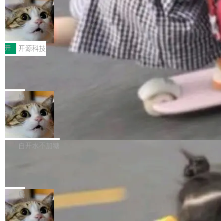
哪些组合有效，作者说，你得靠"文档、校验、或
有科技公司做的一样。只不过，实际上它不一
Workers 和 Durable Objects 的守护进程。 设
者部落知识"。 换个写法。Rust 的 enum，两个
样。这是 Sandstorm.io 的重制版，我十年前的
鲁大师7月新机性能/流畅/AI榜：vivo夺
计思路很直接：每个对象是一个独立的 SQLite
变体：Switchable...
性能、流畅双第一，三星Galaxy Z系列
那个创业公司。不同的是，这次它构建在 Cloudf
数据库，按名称寻址，复制到你自己的 S3 兼容
2026年7月的手机市场，由于存储等硬件成本暴
新折叠缺席
lare Workers 上——我花了九年时间搭建的平台
存储库里。节点之间只通过这个存储库协调——
增，手机厂商的日子也不好过啊，新机速度明显
开
开源科技
——并且深度集成了 AI。这基本上是我十年秘密
没有控制平面，没有共识协议。每个对象自带一
放缓，因此硝烟味淡了许多。新机参数规格除开
计划的顶峰。 十年前，Ken...
个小型数据库，应用天然按分片构建，单个数据
Zed 推出 DeltaDB，一个记录 commit
高价的三星折叠（三星Galaxy Z Fold8 Ultra / Z
之间所有操作的版本控制系统
库的竞争和爆炸半径问题在设计层面就被消除
Fold8 / Z Flip8）外，其余要么是中低端机器，
Zed 编辑器团队发布了新项目——DeltaDB，一
了。 闲置的 cell 会休眠到几乎不占资源。当 cel
例如iQOO Z11i、REDMI Note 17、REDMI No
个在 git commit 之间记录每一次编辑操作的版
局
l 迁移或唤醒时，新宿主从 S3 恢复 SQLite 数据
te 17 Pro、OPPO K15，要么是vivo X300 E这
本控制系统。目前处于 Early Access 阶段。 De
库继续执行。存储库是持久化的唯一真相...
样的次旗舰。 Galaxy Z Fold8 Ultra / Z Fold8 /
SpaceXAI 单季资本开支达 183 亿美元
ltaDB 的核心思路直接写在 landing page 最显
Z Flip8三款折叠屏新机均在7月22日发布，且全
眼的位置：「Software is made between com
根据风险投资人Tomer Tunguz 博客（VC 分
部搭载骁龙8 Elite Gen5 for Galaxy，它们本该
mits」——软件是在 commit 之间写出来的。git
析）披露的最新分析与第二季度业绩报告，Spac
白开水不加糖
是7月性...
只记录了你提交的最终状态，但真正的工作过程
eXAI在上个季度的总资本支出飙升至183.7亿美
——打字、删改、试错、agent 对话——都在 co
Meta 发布终端编程 Agent“Muse Cod
元。其中，绝大部分资金被直接用于 AI 领域，
e” 和 Muse Spark 1.2 模型
mmit 之间的空隙里丢失了。 DeltaDB 要做的就
金额高达158.3亿美元，这一单项投入已经逼近
Meta 今天发布了两款 AI 产品：Muse Code，
是把这段空隙补上。 回退到任何一次编辑：Delt
微软同期总资本开支的四成。 与亚马逊、Alpha
一个在终端里运行的编程 agent；Muse Spark
局
aDB 捕获 commit 之间的每一次操作，...
bet、微软以及 Meta 等传统科技巨头相比，Spa
1.2，驱动这个 agent 的新模型。一句话概括：
ceXAI的资金消耗速度尤为引人瞩目。然而，支
美团开源 LoHoSearch，用知识图谱校
你可以用 curl -fsSL https://dev.meta.ai/install.