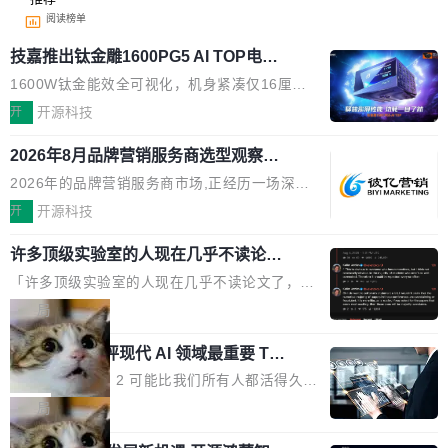
阅读榜单
技嘉推出钛金雕1600PG5 AI TOP电
源：为发烧级主机与本地AI算力打造旗
1600W钛金能效全可视化，机身紧凑仅16厘米
舰供电方案
继2026台北电脑展首度亮相后，技嘉科技近日正
开
开源科技
式发布钛金雕1600PG5 AI TOP电源。这款高端
2026年8月品牌营销服务商选型观察：
电源专为发烧级DIY主机与本地AI算力平台打
从流量思维到品牌资产思维的范式转移
造，整机长度仅16厘米，提供1600W额定功率
2026年的品牌营销服务商市场,正经历一场深刻
与80PLUS钛金能效；支持ATX 3.1与PCIe 5.1
的价值重构。全球全案品牌代理机构市场从2025
开
开源科技
规范，结合服务器级元件、完善供电线材与内置
年的83.1亿美元增长至2026年的86.6亿美元,年
实时LCD监控屏，可充分满足当下高阶PC主机
许多顶级实验室的人现在几乎不读论文
复合增长率达5.44%,预计2032年将突破120亿美
了
的严苛使用需求。 澎湃功率，紧凑机身 钛金雕1
元。数字广告与公共关系相关服务市场更是从20
「许多顶级实验室的人现在几乎不读论文了，而
600PG5 AI TOP具备强悍输出功率，同时实现
25年的8463亿美元扩张至2026年的8763亿美
且他们认为 ICLR/ICML/NeurIPS 充斥着大量过
局
机身尺寸大幅精简。整机长度仅16厘米，属于同
元。数字的背后是一个清晰的事实——品牌对专
度宣传和欺诈。」 OpenAI 研究员 Keller Jorda
功率段机身尺寸十分紧凑的1600W电源产品。小
业化营销服务的需求从未如此迫切。 但市场扩容
xAI 前工程师评现代 AI 领域最重要 Top
n 这条推文引发了广泛讨论。他不是在说风凉
巧机身有效提升市面主流标准A...
3 开源项目
的同时,服务商的竞争逻辑正在改变。2026年Top
话，他是说出了一个圈内人尽皆知但很少公开捅
Flash Attention 2 可能比我们所有人都活得久。
Agency年度合辑的观察指出,“产品”这个离消费
破的事实。 Jordan 随后补充了一句软化声明：
这句话不是来自某个技术博客，而是出自 Hieu
局
者最近的载体,在整个品牌营销层面的权重显著变
「我不认为这些会议上大部分论文都在过度宣传
Pham 的一条推文。Hieu Pham 是谁？他是 xAI
高了。全域营销服务商的竞争正在从规模转向深