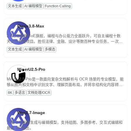
高并发、轻量化任务，适合日常对话、内容创作、基础 RAG、批量
文本生成
AI 编程模型
Function Calling
文案处理等普惠刚需场景。
Qwen3.8-Max
2.4万亿参数MoE旗舰，编程与办公能力全面跃升，可自主编程十数
天交付完整项目。胜任法律、金融、设计等数百种专业任务，一次对
话端到端交付生产级成果。原生视觉理解贯穿规划、执行与验证全流
文本生成
AI 编程模型
多模态
程，支持超长文档与长视频的深度语义解析。长程任务中自主规划与
闭环迭代，持续进化。
MinerU2.5-Pro
MinerU2.5-Pro是一款面向复杂文档解析与 OCR 场景的专业模型，能
够从图片和文档中识别文字、理解页面布局，并将非结构化内容转换
为便于存储、检索和二次处理的结构化结果。
8K
多语言
文档处理/OCR
Wan2.7-Image
万相 2.7 图像生成与编辑模型，支持组图、多图参考、交互式编辑和
最高 2K 输出。