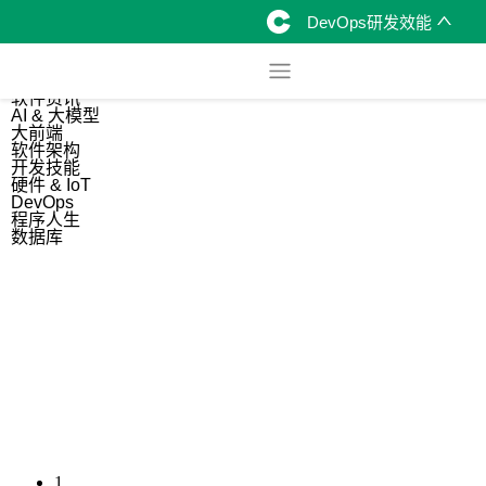
DevOps研发效能
综合
开源资讯
软件资讯
AI & 大模型
大前端
软件架构
开发技能
硬件 & IoT
DevOps
程序人生
数据库
1