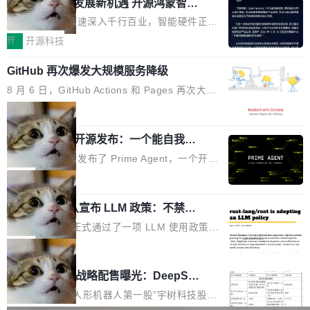
或造假。问题是，作为读者，如果你筛选出那些
共商智能硬件发展新机遇 开源鸿蒙智能
的早期工程师之一，在 Grok 训练基础设施团队
度,案例厚度、全域覆盖、多线协同...
硬件开发者日杭州站即将举行
看起来最令人兴奋的论文，那它们大部分都是过
工作过。近日他在 X 上发了一条帖子，列出了他
随着万物智联加速深入千行百业，智能硬件正从
度宣传的。」 这才是真正的痛点。不是所有论文
认为现代 AI 领域最重要的三个开源项目。 第一
单点设备迈向智能化、网联化、协同化发展。作
开
开源科技
都有问题，是最吸引眼球的那批论文最有问题。
个名字毫无悬念：Flash Attention 2。 Hieu 的
为面向全场景、跨终端的分布式操作系统，开源
他引用的帖子来自 Mathew Shen，一位 ICLR 2
理由很具体。FA 系列不需要解释，但 FA2 是他
GitHub 再次爆发大规模服务降级
鸿蒙通过统一技术底座和分布式能力，为不同类
026 的读者：「看了篇 ...
认为最重要的一个——复杂度恰到好处，刚好能
型智能设备的开发、连接与互联提供关键支撑，
8 月 6 日，GitHub Actions 和 Pages 再次大规
驱动你去学 CuTe，但还没被那些"邪恶的" Hopp
也为产业链企业探索产品创新与商业增长打开新
模服务降级，Actions 完全不可用超过 5 小时，
局
er++ 优化所淹没，足够容易修改和适配。 更关
的空间。 8月14日，开源鸿蒙智能硬件开发者日
webhook 停发，连自托管 runner 也因调度层故
键的是 FA2 的持久性...
（OHDD：OpenHarmony Hardware Develope
Prime Agent 开源发布：一个能自我改
障无法工作。Pages、Copilot code review、C
进的编程 Agent，ARC-AGI 3 超越人类
r Day）将在杭州启航。活动面向智能硬件产业
opilot coding agent 全部受影响。从检测到完全
Prime Intellect 发布了 Prime Agent，一个开源
专家基线
链企业和开发者，邀请行业专家与资深技术顾
恢复，大约 12 小时。 这是 2026 年 8 月的第六
的编程 Agent Harness，核心设计围绕两个抽
局
问，围绕开源鸿蒙技术能力、设备适配、芯片适
起事故，其中四起与 AI/Copilot 服务相关。 Git
象：Recursive Language Model（RLM）和 C
配、功耗与稳定性调优、兼容性测评及统一互联
Hub 员工 kdaigle 在 HN 讨论中贴出了一组数
Rust 项目团队宣布 LLM 政策：不禁
ontinual Harness。在 ARC-AGI 3 基准测试
等内容展开系统讲解和实战交流，帮助企业进一
止，但你要承认哪些代码不是你写的
据：2025 年全年 10 亿次 commit。现在，每周
上，Prime Agent + Opus 5 的组合达到了 95.
Rust 语言项目正式通过了一项 LLM 使用政策，
步了解开源鸿蒙在智能...
2.75 亿次，全年预计 140 亿次。GitHub...
5% RHAE Best@1，超过了 ARC 报告的人类专
覆盖 rust-lang/rust 单一仓库的代码贡献。这不
局
家基线 95.4%。 不是又一个 coding agent 包装
是项目级别的官方立场，目前由五个团队采纳，
宇树科技 IPO 战略配售曝光：DeepSe
器 Prime Agent 的架构和市面上大多数 coding
但它可能是主流开源项目中关于 AI 辅助贡献最
ek 获配 93.3 万股，锁定 36 个月
agent 有本质区别。大多数 agent harness 的设
细致的一份规则。 政策的核心只有一句话：LLM
8月6日晚间，“人形机器人第一股”宇树科技股份
计是基于早期模型的能力—...