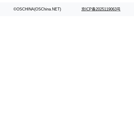
颈。 代码仓深度理解服务（以下简称" CodeBas
的账号密码进入A集群，输入了一条被程序员圈
e深度理解服务"）是华为云码道（CodeA...
称为"删库跑路"的命令——最高管理员权限、无
©OSCHINA(OSChina.NET)
京ICP备2025119063号
需确认、强制递归删除。17个小时后，运维人员
发现异常并中止进程时，89TB数据已经没了。
删掉的是AI游戏部门的全部开发文件，包括公司
自研的多个文生3D和...