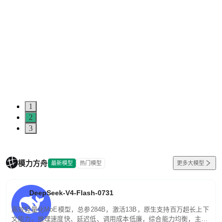
1
2
3
模力方舟
最新模型
热门模型
更多大模型
DeepSeek-V4-Flash-0731
高效轻量化MoE模型，总参284B，激活13B，原生支持百万超长上下
文能力。推理速度快、延迟低、调用成本低廉，综合能力均衡，主打