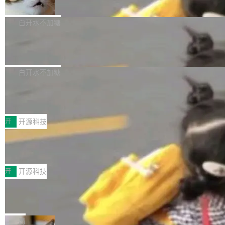
准 AI 能力认知
撑庞大支出的资金来源却呈现出截然不同的面
sh | bash 安装一个能在大项目里自动规划、写
机器出题的前提，是让机器拥有全局视野。整个
貌。数据显示，微软和 Meta 主要依托充沛的经
代码、验证结果的 AI 终端工具。 据介绍，Muse
构建流程可以分为四个环节：建图 → 控制难度
白开水不加糖
营现金流来覆盖资本开支，其资本支出覆盖率分
Code 是 Meta 的编程 agent 产品。它和市场上
→ 质量把关 → 数据概览。
别达到155% 和106%;而SpaceXAI的经营现金
已有的终端编程 agent 在设计理念上有几个明显
腾讯开源 UCL-MPComm 通信库
流仅能覆盖资本开支的12...
的差异点。 异步后台 agent：Muse Code 有一
腾讯网平团队宣布开源了 UCL-MPComm 通信
个主 agent 循环，外加一组后台 agent。这些后
库，并将作为transport接入Mooncake TENT。
白开水不加糖
台 agent...
该通信库针对AI Memory池化场景的数据传输需
CoStrict入选工信部2025人工智能应用
求进行了深度优化，能够实现数据中心内大规模
典型案例
计算节点间多种内存类型的高性能通信。 UCL-
近日，工信部科技司公示《2025人工智能应用典
MPComm将作为一种传输引擎接入Mooncake T
型案例入选名单》，深信服“面向企业研发场景的
开
开源科技
ENT，实现零拷贝传输性能提升30%、非零拷贝
开源 AI 编程平台 CoStrict 应用”凭借卓越的技术
深信服AI算力网关入选工信部人工智能
传输性能最高提升5倍。UCL-MPComm底层基
创新与落地成效成功入选。 全链路私有化部署，
应用典型案例！
于自研UCL-Engine通信引擎，后续腾讯网平将
助力企业AI研发安全落地 当前，越来越多企业已
前不久，工业和信息化部正式发布《2025年人工
持续开源更多基于UCL-Engine的高性能通信组
经开始引入 AI Coding 工具，通过调用公有云模
智能应用典型案例名单》，集中展示人工智能在
开
开源科技
件。 腾讯网平团队在UCL-MPComm中实现了一
型或企业内部部署模型提升研发效率。但随着 AI
各领域的应用成果，覆盖技术底座、行业赋能、
个独立于业务线程的全局通信引擎（Engine），
Coding 从个人辅助工具逐步走向团队级、组织
Jeff Dean 离开 Google：一个时代的结
产品应用、支撑保障、专题等五大方向。深信服
并实...
束，一个实验室的开始
级应用，企业在规模化落地过程中，对安全性、
AI算力网关（AI创新平台）成功入选！ 随着各行
Google 员工编号 20。MapReduce 作者之一。
可控性和代码质量提出了更高要求。 首先是数据
各业的Agent走向规模化建设，算力构成形态逐
Bigtable 作者之一。TensorFlow 的作者之一。
局