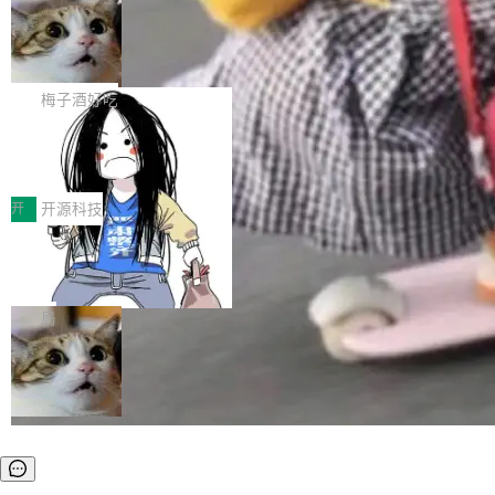
安全与合规要求。对于大多数普通研发场景，公
渐丰富，用户关注的重点也在发生变化：不只是
Gemini 的架构师。Google 首席科学家。 Jeff D
有云模型能够满足快速试用和效率提升的需求。
让AI用起来，还要进一步看清混合算力时代下，
🔥 SolonCode v2026.8.4 发布：界面
ean 在 Google 工作了 27 年后，宣布离职。 他
但对于金融、能源、医疗等对数据安全要求较...
字体可调、22 种语言、记忆搜索增强
Token花在哪里、算力是否被充分利用，以及持
不是一个人走。一同离开的还有 Sanjay Ghema
打开终端就能上岗的全中文编码智能体，这一轮
续增长的AI成本该如何优化。 深信服AI算力网关
wat（Google 员工编号 23，Jeff Dean 二十多
把「看得清、用母语、记得住」三件事一次补
梅子酒好吃
正是围绕这些实际问题，从Token治理和成本治
年的编程搭档，MapReduce 和 Bigtable 的共同
齐。 SolonCode 是什么 SolonCode 是杭州无
理两个方面，让用户的每一份算力都看得清、管
作者）、Quoc Le（Google 大脑核心成员，Se
让“代码语义理解”深度释放AI Coding
耳科技研发的企业级终端编码智能体——一位全
得住、用得稳、省得下、更安全！ 一、从现在开
价值潜能：华为云码道（CodeArts）
q2Seq 和 DocAI 的共同发明人）以及 Oriol Vin
中文驱动的数字员工，自主理解需求、规划步
一、代码仓深度理解技术的作用与价值 在软件工
始，Token使用一目...
代码仓技术解析
yals（Gemini 联合负责人，AlphaSta...
骤、编写代码。不挑模型、不挑平台，curl 一行
程实践中，代码仓是企业核心知识资产的主要载
开
开源科技
装完即用。 开源地址：Gitee · GitCode · GitHu
体。企业级代码仓库通常包含数十万乃至数百万
b 安装 支持 Java 8+（8~26）、macOS / Linu
一条“删库”命令跑 17 小时，算法工程
个文件，其规模远超单次模型调用可承载的上下
师删光 89TB 数据只为干私活
x / Windows / Harmony PC。 # macOS / Linu
文窗口。随着项目规模的持续扩张与代码历史的
最高人民检察院8月4日公布了一起案件：北京一
x / Harmony PC curl -fsSL https://solon.noea
不断累积，代码仓中的模块关系、接口契约、业
名90后算法工程师王某，为了给自己接的私活腾
局
r.org/solon...
务逻辑等关键信息往往分散于数十乃至数百个文
服务器空间，删光了公司AI游戏部门的全部核心
件之中，形成高度复杂的知识关联网络。传统的
数据。 王某2024年1月入职东城区某科技公司AI
代码检索手段（如关键词匹配、目录遍历）仅能
短剧部门，有互联网大厂背景。在公司内部架构
在语法层面完成文本定位，难以触及代码的语义
调整期间，部门三次通知全员将数据从A集群迁
内涵与结构关联，导致开发者使用代码智能体在
移到B集群，王某都回复了"收到"。 他没有迁移
理解大规模代码仓时面临显著"代码仓理解"瓶
数据。2024年9月3日下午4点，他使用此前登录