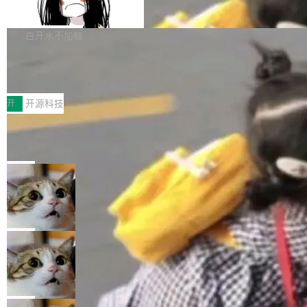
支持 UPDATE、MERGE INTO 与 Iceb
维基百科的替代方案。Lawfare 调查发现，无论
erceptor…五六步之后才能看到第一行翻译文
Apache Doris 4.1 要补齐的，正是缺失的那一
erg V3
热门页面还是低关注度页面，均未出现近期更
本。 Solon 换了个方式。整个 i18n 模块围绕三
半。在已有查询能力的基础上，Doris 进一步支
白开水不加糖
新，相关问题并非局限于特定领域，而是在不同
个解析器、一个注解、一个工具类展开——没有
持了 UPDATE、DELETE、MERGE INTO 等数
主题和访问量页面中普遍存在。 调查人员最初认
XML、没有拦截器注册、没有样板配置。 资源
Testin XAgent：CIO智能测试落地指南
据修改操作、完整的表结构管理与分区演进，以
为，Grokipedia可能只是限...
文件的约定 把文件放到 resources/i18n/ 下： r
及 rewrite_data_files、expire_snapshots 等日
7月30日，TiD2026质量竞争力大会在北京中关
esources/i18n/messages.properties ...
常维护操作，并完整支持 Iceberg V3 格式。
村国家自主创新示范区会议中心开幕。本届大会
开
开源科技
由中关村智联软件服务业质量创新联盟主办，以
让非法状态不可表示：一篇关于 ADT
“智构可信·质创未来——AI原生时代的质量新范
的帖子在 Reddit 火了
式”为主题，直面AI从实验室走向规模化产业落地
有一种东西，一旦用过就回不去了。Alex Fedos
的核心质量命题。会上，《2026智能研发生产力
eev 管它叫"软件设计的基石"。 他说的东西不新
局
工具选型手册》发布，Testin云测的Testin XAge
鲜——代数数据类型（ADT），尤其是和类型
Cloudflare 开源内部企业 AI 平台 Clou
nt智能测试系统入选AI测试领域代表产品。对CI
（sum type）。但他说清楚了一件事：这不是类
dflare OS
O而言，这提示了一个转变：AI测试正在从效率
型系统的学术体操，是日常编码的思维方式。 文
Cloudflare 发布了一个开源项目 Cloudflare O
工具升级为企业的质量基础设施。 CIO面对的新
章从一个简单的例子切入。一个网站的深色主题
S。如果你只看官方博客，你会觉得这是又一
局
现实 过去两年，CIO们的焦虑清单上多了两项：
设置，如果用布尔值 + 可空字段来表示——bool
个"AI 知识库 + 聊天机器人"——每个大厂都在
一是如何让大模型和智能体应用安全地从PoC走
Deno 团队开源 Celld，可自托管的分
ean 表示是否可切换，nullable 的默认模式、浅
做，没什么新鲜的。 但 Kenton Varda 在 Twitte
向生产，二是如何让测试团队跟得上AI应用...
布式 Durable Objects
色方案、深色方案——会产生大量无意义的组
r 上把事情说清楚了： 今天我们发布了 Cloudfla
Ryan Dahl 领导的 Deno 团队推出了最新开源项
合。方案缺了、配置冲突了、全 null 了。要知道
re OS，一个带连接器的聊天机器人，跟其他所
目 Celld，一个能在自己机器上运行 Cloudflare
局