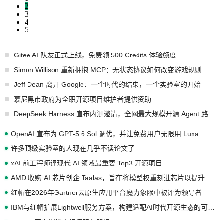
2
3
4
5
Gitee AI 队友正式上线，免费领 500 Credits 体验额度
Simon Willison 重新拥抱 MCP：无状态协议如何改变游戏规则
Jeff Dean 离开 Google：一个时代的结束，一个实验室的开始
慕尼黑市政府为全职开源项目维护者提供资助
DeepSeek Harness 宣布内测邀请，全网最大规模开源 Agent 路演现场诞生
OpenAI 宣布为 GPT-5.6 Sol 调优，并让免费用户无限用 Luna
许多顶级实验室的人现在几乎不读论文了
xAI 前工程师评现代 AI 领域最重要 Top3 开源项目
AMD 收购 AI 芯片创企 Taalas，旨在将模型权重刻进芯片以提升推理性能
红帽在2026年Gartner云原生应用平台魔力象限中被评为领导者
IBM与红帽扩展Lightwell服务方案，构建适配AI时代开源生态的可信基础设施