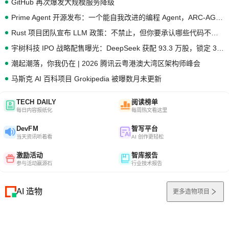
GitHub 再次爆发大规模服务降级
Prime Agent 开源发布：一个能自我改进的编程 Agent，ARC-AGI 3 超越人类专家基线
Rust 项目团队宣布 LLM 政策：不禁止，但你要承认哪些代码不是你写的
宇树科技 IPO 战略配售曝光：DeepSeek 获配 93.3 万股，锁定 36 个月
潮起潮落，你我仍在 | 2026 腾讯云粤港澳大湾区架构师峰会
马斯克 AI 百科项目 Grokipedia 被曝数月未更新
TECH DAILY
阅读榜单
每日内容报纸化
每周热文看这里
DevFM
智写平台
当天资讯听着看
AI 创作更轻松
激励活动
智库报告
参与活动赢源石
行业技术报告
AI 造物
更多造物项目