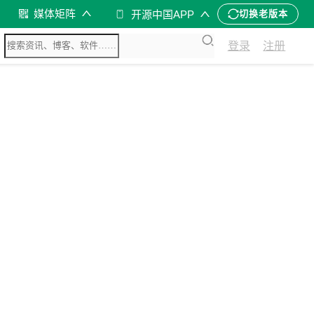
媒体矩阵
开源中国APP
切换老版本
登录
注册