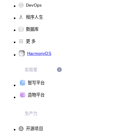
DevOps
程序人生
数据库
更 多
HarmonyOS
实验室
智写平台
造物平台
生产力
开源项目