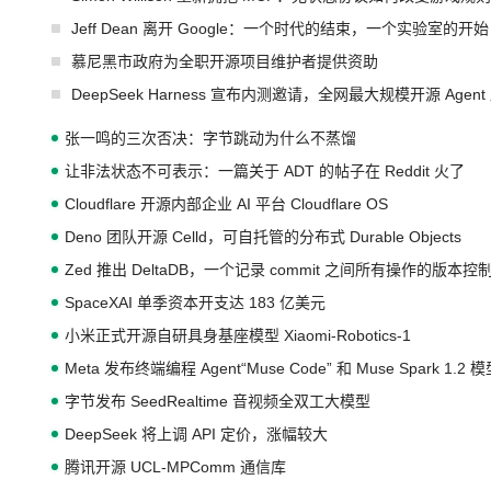
Jeff Dean 离开 Google：一个时代的结束，一个实验室的开始
慕尼黑市政府为全职开源项目维护者提供资助
DeepSeek Harness 宣布内测邀请，全网最大规模开源 Age
张一鸣的三次否决：字节跳动为什么不蒸馏
让非法状态不可表示：一篇关于 ADT 的帖子在 Reddit 火了
Cloudflare 开源内部企业 AI 平台 Cloudflare OS
Deno 团队开源 Celld，可自托管的分布式 Durable Objects
Zed 推出 DeltaDB，一个记录 commit 之间所有操作的版本控
SpaceXAI 单季资本开支达 183 亿美元
小米正式开源自研具身基座模型 Xiaomi-Robotics-1
Meta 发布终端编程 Agent“Muse Code” 和 Muse Spark 1.2 
字节发布 SeedRealtime 音视频全双工大模型
DeepSeek 将上调 API 定价，涨幅较大
腾讯开源 UCL-MPComm 通信库