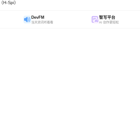
H-Spi）
DevFM
智写平台
当天资讯听着看
AI 创作更轻松