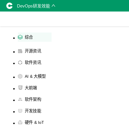
DevOps研发效能
综合
开源资讯
软件资讯
AI & 大模型
大前端
软件架构
开发技能
硬件 & IoT