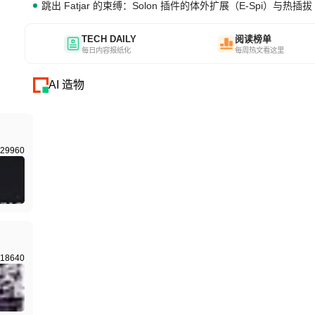
跳出 Fatjar 的束缚：Solon 插件的体外扩展（E-Spi）与热插拔（
TECH DAILY
阅读榜单
每日内容报纸化
每周热文看这里
AI 造物
29960
18640