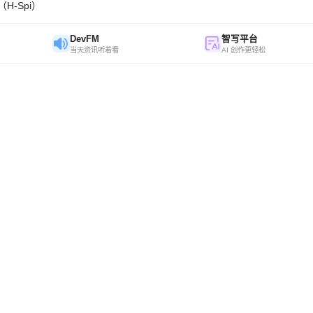
H-Spi）
DevFM
智写平台
当天资讯听着看
AI 创作更轻松