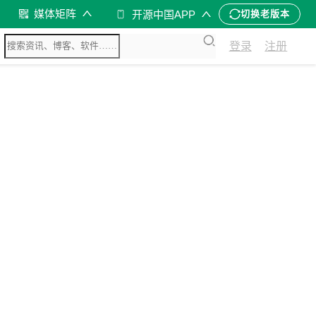
媒体矩阵
开源中国APP
切换老版本
登录
注册