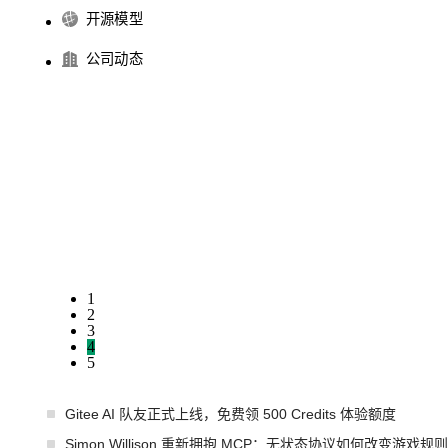
开源模型
公司动态
1
2
3
4
5
Gitee AI 队友正式上线，免费领 500 Credits 体验额度
Simon Willison 重新拥抱 MCP：无状态协议如何改变游戏规则