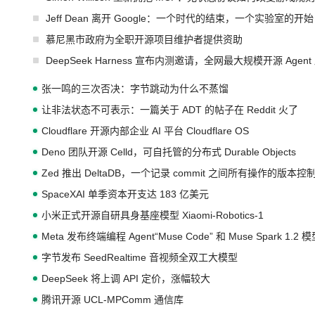
Jeff Dean 离开 Google：一个时代的结束，一个实验室的开始
慕尼黑市政府为全职开源项目维护者提供资助
DeepSeek Harness 宣布内测邀请，全网最大规模开源 Age
张一鸣的三次否决：字节跳动为什么不蒸馏
让非法状态不可表示：一篇关于 ADT 的帖子在 Reddit 火了
Cloudflare 开源内部企业 AI 平台 Cloudflare OS
Deno 团队开源 Celld，可自托管的分布式 Durable Objects
Zed 推出 DeltaDB，一个记录 commit 之间所有操作的版本控
SpaceXAI 单季资本开支达 183 亿美元
小米正式开源自研具身基座模型 Xiaomi-Robotics-1
Meta 发布终端编程 Agent“Muse Code” 和 Muse Spark 1.2 
字节发布 SeedRealtime 音视频全双工大模型
DeepSeek 将上调 API 定价，涨幅较大
腾讯开源 UCL-MPComm 通信库