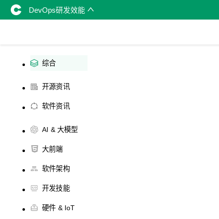
DevOps研发效能
综合
开源资讯
软件资讯
AI & 大模型
大前端
软件架构
开发技能
硬件 & IoT