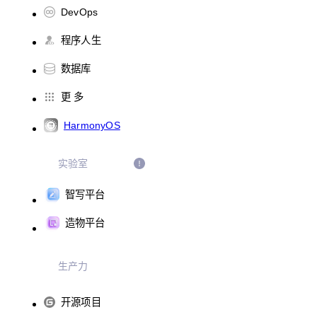
DevOps
程序人生
数据库
更 多
HarmonyOS
实验室
智写平台
造物平台
生产力
开源项目