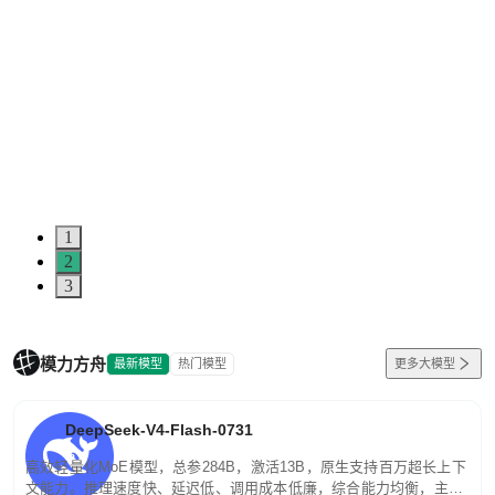
1
2
3
模力方舟
最新模型
热门模型
更多大模型
DeepSeek-V4-Flash-0731
高效轻量化MoE模型，总参284B，激活13B，原生支持百万超长上下
文能力。推理速度快、延迟低、调用成本低廉，综合能力均衡，主打