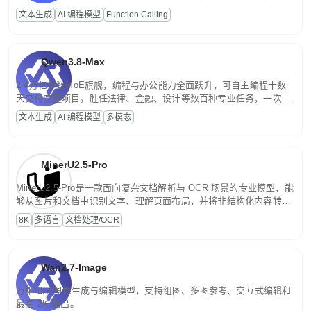
高并发、轻量化任务，适合日常对话、内容创作、基础 RAG、批量
文本生成
AI 编程模型
Function Calling
文案处理等普惠刚需场景。
Qwen3.8-Max
2.4万亿参数MoE旗舰，编程与办公能力全面跃升，可自主编程十数
天交付完整项目。胜任法律、金融、设计等数百种专业任务，一次对
话端到端交付生产级成果。原生视觉理解贯穿规划、执行与验证全流
文本生成
AI 编程模型
多模态
程，支持超长文档与长视频的深度语义解析。长程任务中自主规划与
闭环迭代，持续进化。
MinerU2.5-Pro
MinerU2.5-Pro是一款面向复杂文档解析与 OCR 场景的专业模型，能
够从图片和文档中识别文字、理解页面布局，并将非结构化内容转换
为便于存储、检索和二次处理的结构化结果。
8K
多语言
文档处理/OCR
Wan2.7-Image
万相 2.7 图像生成与编辑模型，支持组图、多图参考、交互式编辑和
最高 2K 输出。