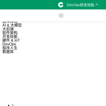
DevOps研发效能
综合
开源资讯
软件资讯
AI & 大模型
大前端
软件架构
开发技能
硬件 & IoT
DevOps
程序人生
数据库
1