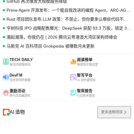
GitHub 再次爆发大规模服务降级
Prime Agent 开源发布：一个能自我改进的编程 Agent，ARC-AGI 3 超越人类专家基线
Rust 项目团队宣布 LLM 政策：不禁止，但你要承认哪些代码不是你写的
宇树科技 IPO 战略配售曝光：DeepSeek 获配 93.3 万股，锁定 36 个月
潮起潮落，你我仍在 | 2026 腾讯云粤港澳大湾区架构师峰会
马斯克 AI 百科项目 Grokipedia 被曝数月未更新
TECH DAILY
阅读榜单
每日内容报纸化
每周热文看这里
DevFM
智写平台
当天资讯听着看
AI 创作更轻松
激励活动
智库报告
参与活动赢源石
行业技术报告
AI 造物
更多造物项目