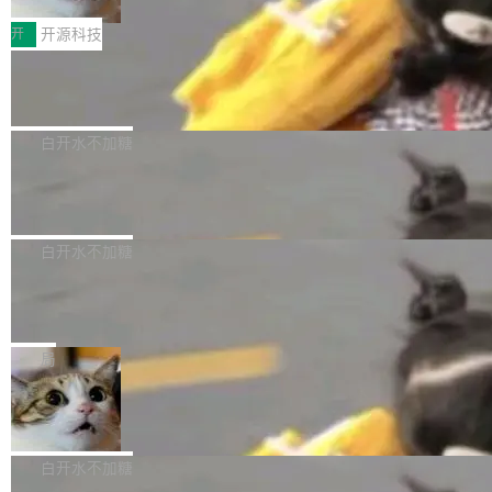
把它做成了 Web 玩具，放在 zhuzhiliao.imsai.c
完成一例腹部CT影像标注，张医生过去需要约1
<span><strong>警告：</strong>&nbsp;Zero
c 上，并在 GitHub 开源。 玩法很简单：按住屏
20个小时。他必须在数百张连续影像上，一笔一
开
开源科技
的 admin ...
幕画圈，或者直接甩手机。页面会实时显示转速
笔勾画边界，一层一层识别肌肉组织。如今，使
（圈/秒），声音来自真实竹知了录音的 1.72 秒
Apache Dubbo-go v3.3.2 正式发布
用东软飞标医学影像标注平台，同样的工作缩短
采样，无缝循环。音频解码失败时，还有一套合
至4小时，效率提升30倍。 这组数字背后，改变
这个版本面向生产环境，重心在内核稳定性。我
成兜底——锯齿波振荡器模拟脉冲，并联带通共
的不只是速度，而是把医学影像转化为AI能力的
们彻底收敛了旧配置体系，扩展了 Triple 协议与
白开水不加糖
振峰模拟竹膜和筒腔共鸣。 技术细节上，物理引
路径真正打通了。 大型医院积累的影像数据规模
泛化调用能力，加强了应用级元数据和服务治
擎是绳系质点模型：重力、弹性绳（只拉不
庞大，但不能直接用于训练模型。器官、病灶和
Calibre 9.12 发布，功能强大的开源电
理，同时集中修了并发安全、资源泄漏和热路径
推）、空气阻力，1/240 秒定步长积...
子书工具
组织边界，必须由专业医生逐层识别、标记和校
性能问题。
Calibre 开源项目是 Calibre 官方出的电子书管
正，才能成为机器能理解的高质量数据。医学影
理工具。它可以查看，转换，编辑和分类所有主
白开水不加糖
像AI落地最昂贵的环节，不是算法，是专业医生
流格式的电子书。Calibre 是个跨平台软件，可
的时间。 张医生是某三甲医院放射科副主任医
SwiftUI 问世七年了，为什么开发者还
以在 Linux、Windows 和 macOS 上运行。 Cal
师，牵头一项腹部肌肉影像课题。他需要在数百
在骂它？
ibre 9.12 现已正式发布，此次更新内容如下：
Yakov Manshin 发了一期长达 40 分钟的 YouT
张CT影像上完成像素级精细分割，让系统"...
新功能 macOS：在 Connect/Share 按钮中添加
ube 视频，标题是"SwiftUI 七年后：一个平庸的
局
通过 AirDop 共享书籍的功能 Content server：
故事"。视频核心观点很简单：SwiftUI 发布七年
支持可向服务器后端添加新端点的插件 Edit boo
DBeaver 26.1.4 发布
了，仍然像一个永久公测版。 Manshin 从数据
k：Compress images：添加将 GIF 图像转换为
流、布局系统、API 稳定性、性能、跨平台五个
DBeaver 是一个免费开源的通用数据库工具，适
JPEG/WebP 的选项 ToC Editor：添加一个按
维度逐一批判了 SwiftUI。最让人印象深刻的一
用于开发人员和数据库管理员。DBeaver 26.1.4
白开水不加糖
钮，用于对目录中的条目进...
个论据是：苹果官方的 SwiftUI 教程项目 Land
现已发布，具体更新内容包括： AI 助手： <ul st