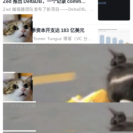
个小型数据库，应用天然按分片构建，单个数据
Zed 推出 DeltaDB，一个记录 commit
高价的三星折叠（三星Galaxy Z Fold8 Ultra / Z
之间所有操作的版本控制系统
库的竞争和爆炸半径问题在设计层面就被消除
Fold8 / Z Flip8）外，其余要么是中低端机器，
Zed 编辑器团队发布了新项目——DeltaDB，一
了。 闲置的 cell 会休眠到几乎不占资源。当 cel
例如iQOO Z11i、REDMI Note 17、REDMI No
个在 git commit 之间记录每一次编辑操作的版
局
l 迁移或唤醒时，新宿主从 S3 恢复 SQLite 数据
te 17 Pro、OPPO K15，要么是vivo X300 E这
本控制系统。目前处于 Early Access 阶段。 De
库继续执行。存储库是持久化的唯一真相...
样的次旗舰。 Galaxy Z Fold8 Ultra / Z Fold8 /
SpaceXAI 单季资本开支达 183 亿美元
ltaDB 的核心思路直接写在 landing page 最显
Z Flip8三款折叠屏新机均在7月22日发布，且全
眼的位置：「Software is made between com
根据风险投资人Tomer Tunguz 博客（VC 分
部搭载骁龙8 Elite Gen5 for Galaxy，它们本该
mits」——软件是在 commit 之间写出来的。git
析）披露的最新分析与第二季度业绩报告，Spac
白开水不加糖
是7月性...
只记录了你提交的最终状态，但真正的工作过程
eXAI在上个季度的总资本支出飙升至183.7亿美
——打字、删改、试错、agent 对话——都在 co
Meta 发布终端编程 Agent“Muse Cod
元。其中，绝大部分资金被直接用于 AI 领域，
e” 和 Muse Spark 1.2 模型
mmit 之间的空隙里丢失了。 DeltaDB 要做的就
金额高达158.3亿美元，这一单项投入已经逼近
Meta 今天发布了两款 AI 产品：Muse Code，
是把这段空隙补上。 回退到任何一次编辑：Delt
微软同期总资本开支的四成。 与亚马逊、Alpha
一个在终端里运行的编程 agent；Muse Spark
局
aDB 捕获 commit 之间的每一次操作，...
bet、微软以及 Meta 等传统科技巨头相比，Spa
1.2，驱动这个 agent 的新模型。一句话概括：
ceXAI的资金消耗速度尤为引人瞩目。然而，支
美团开源 LoHoSearch，用知识图谱校
你可以用 curl -fsSL https://dev.meta.ai/install.
准 AI 能力认知
撑庞大支出的资金来源却呈现出截然不同的面
sh | bash 安装一个能在大项目里自动规划、写
机器出题的前提，是让机器拥有全局视野。整个
貌。数据显示，微软和 Meta 主要依托充沛的经
代码、验证结果的 AI 终端工具。 据介绍，Muse
构建流程可以分为四个环节：建图 → 控制难度
白开水不加糖
营现金流来覆盖资本开支，其资本支出覆盖率分
Code 是 Meta 的编程 agent 产品。它和市场上
→ 质量把关 → 数据概览。
别达到155% 和106%;而SpaceXAI的经营现金
腾讯开源 UCL-MPComm 通信库
已有的终端编程 agent 在设计理念上有几个明显
流仅能覆盖资本开支的12...
的差异点。 异步后台 agent：Muse Code 有一
腾讯网平团队宣布开源了 UCL-MPComm 通信
个主 agent 循环，外加一组后台 agent。这些后