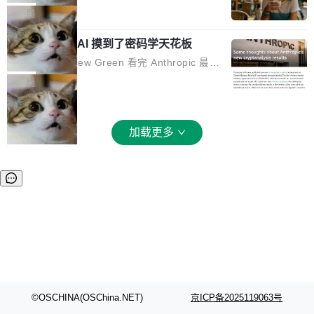
和 Gluon 两种 GPU 编程语言，重写了生产环境
全部反超。Terminal Bench 2.1 从 61.8 涨到 8
波存在感，今天 H3 来了——一款全模态生成模
局
的 GPU 内核，找出了哪...
2.7，DeepSWE 从 7.3 涨到 54.4，DSBench-F
型，而且承诺几天内开源权重。 先看能力边界。
ullStack 从 37.0 涨到 68.7。不说别的，一个 Fl
Anthropic 的 AI 摸到了密码学天花板
H3 接受文本、图像、视频、声音任意组合作为
ash 型号干翻了三个月前代表最高水平的 Pro 预
输入（它叫多模态上下文），输出带原生双声道
密码学家 Matthew Green 看完 Anthropic 最新
览版，这件事本身就够说明后训练的威力了。 跟
音频的视频，最高 15 秒 2K 分辨率。举个例
的密码分析成果后，写了篇博客。标题很克制：
局
它一起来的还有两...
子：扔进去一段参考视频（取它的希区柯克运
「一些想法」，但内容不克制。 先说 Anthropic
镜）、一张人物图片、一段歌声录音，用自然语
做了什么。他们让未发布的 Claude Mythos 模
言告诉模型你要什么——H3 自己搞定剩下的。
型去跑密码分析，出了两个结果：一个攻击了后
加载更多
这个"自己搞定"说起来轻巧，背后的训练范式变
量子签名方案 HAWK，另一个是对缩减轮次 AE
化不小。 MiniMax 之前做过两代视频模型（Hail
S 的改进攻击。 HAWK 这个结果，用 Green 的
uo 01 和 02），每一代都是按任务拆分的专家
话说，「可能直接杀死了一个正在认真考虑标准
模型：文生图一个、图编辑一个、主体参考一
化的密码方案。」 而且用的不是什么新武器。G
个、...
reen 反复强调这一点：AI 没有发明新的数学。
它做的是把已知工具——那些密码学家早就握在
手里的锤子和扳手——组合得比人类更彻底。他
引用了 Cl...
©OSCHINA(OSChina.NET)
京ICP备2025119063号