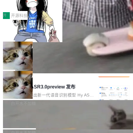
得住、用得稳、省得下、更安全！ 一、从现在开
价值潜能：华为云码道（CodeArts）
q2Seq 和 DocAI 的共同发明人）以及 Oriol Vin
中文驱动的数字员工，自主理解需求、规划步
一、代码仓深度理解技术的作用与价值 在软件工
始，Token使用一目...
代码仓技术解析
yals（Gemini 联合负责人，AlphaSta...
骤、编写代码。不挑模型、不挑平台，curl 一行
程实践中，代码仓是企业核心知识资产的主要载
开
开源科技
装完即用。 开源地址：Gitee · GitCode · GitHu
体。企业级代码仓库通常包含数十万乃至数百万
b 安装 支持 Java 8+（8~26）、macOS / Linu
一条“删库”命令跑 17 小时，算法工程
个文件，其规模远超单次模型调用可承载的上下
师删光 89TB 数据只为干私活
x / Windows / Harmony PC。 # macOS / Linu
文窗口。随着项目规模的持续扩张与代码历史的
最高人民检察院8月4日公布了一起案件：北京一
x / Harmony PC curl -fsSL https://solon.noea
不断累积，代码仓中的模块关系、接口契约、业
名90后算法工程师王某，为了给自己接的私活腾
局
r.org/solon...
务逻辑等关键信息往往分散于数十乃至数百个文
服务器空间，删光了公司AI游戏部门的全部核心
件之中，形成高度复杂的知识关联网络。传统的
Cloudflare 分享推理优化实践：KV ca
数据。 王某2024年1月入职东城区某科技公司AI
che 量化 + 权重压缩，吞吐量提升 4
代码检索手段（如关键词匹配、目录遍历）仅能
短剧部门，有互联网大厂背景。在公司内部架构
Kimi 和 GLM 是当前最强的大模型系列之一，但
1%，成本降 30%
在语法层面完成文本定位，难以触及代码的语义
调整期间，部门三次通知全员将数据从A集群迁
它们有一个共同的问题：太吃显存了。月之暗面
局
内涵与结构关联，导致开发者使用代码智能体在
移到B集群，王某都回复了"收到"。 他没有迁移
的 Kimi K 系列和智谱的 GLM 都是长上下文、M
理解大规模代码仓时面临显著"代码仓理解"瓶
腾讯混元 Hy ASR3.0preview 发布
数据。2024年9月3日下午4点，他使用此前登录
oE 架构的大模型，好用到让人上瘾，但 GPU 显
颈。 代码仓深度理解服务（以下简称" CodeBas
的账号密码进入A集群，输入了一条被程序员圈
存永远不够用。 Cloudflare 的 Workers AI 团队
腾讯混元正式推出新一代语音识别模型 Hy ASR
e深度理解服务"）是华为云码道（CodeA...
称为"删库跑路"的命令——最高管理员权限、无
一直在跑这些模型的推理。他们在官方博客上发
3.0preview。基于最新一代大语言模型 Hy3 的
白开水不加糖
需确认、强制递归删除。17个小时后，运维人员
了一篇技术文章，详细拆解了三种让大模型在 G
语言理解能力，以及融合了高精度语音识别与深
发现异常并中止进程时，89TB数据已经没了。
Pale Moon 34.3.2 发布，苍月浏览器
PU 上跑得更省、更快的技术手段——KV cache
度语义理解能力，实现了语音识别能力的全面升
删掉的是AI游戏部门的全部开发文件，包括公司
量化、模型权重压缩、以及共享 KV cache 的完
级。 根据介绍，Hy ASR3.0preview 目标在于：
Pale Moon 34.3.2 现已发布，这是一个安全更
自研的多个文生3D和...
整性保护。效果是：吞吐量提升 41%，每 token
让语音识别不再只是听清，而是真正听懂。通过
新和少量网页兼容性修复版本。 Changes/fixe
白开水不加糖