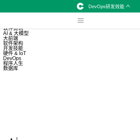
DevOps研发效能
综合
开源资讯
软件资讯
AI & 大模型
大前端
软件架构
开发技能
硬件 & IoT
DevOps
程序人生
数据库
1