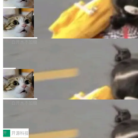
只为金钱，不为使命
1，U1.5-Lite-Preview 在以下方向上带来了显著
tl 是一个 Ubuntu 专有的包，它和它的依赖项都
顶级 AI 研究员在两家公司之间来回跳，中间只
提升： 原生支持4K图像生成； 更精细的局部纹
是 Ubuntu 专有的，不会用在其他发行版上。」
隔了几天。 Lilian Weng 上周刚宣布因健康原因
局
理、细节与真实世界质感； 更准确的中英文文字
所以 deb 版本的受众实际上为零。既然只有 Ub
离开 Thinking Machines Lab，说自己作为联合
生成与复杂版式组织； 更稳定的图...
FFmpeg 9.0 发布
untu 用户在用，那用 snap 打包就没什么可纠结
创始人的角色「太累了」。几天后，The Inform
的。 从 deb 到 snap 的迁移路径 hwctl 是 rust-
ation 就曝出她将重回 OpenAI，负责递归自我
FFmpeg 9.0 现已发布，包含多项改进。官方更
hwlib 硬件 API 库的一部分，命令行工具负责查
改进方向的研究。她是 Thinking Machines 过
新日志列出的 9.0 版本主要更新内容如下： 扩
白开水不加糖
询 Ubuntu 的硬件认证数据库。...
去一年内第四个离开的联合创始人。 这家由前
展 AMF 色彩转换器 (vf_vpp_amf) 的 HDR 功能
DeepSeek V4 Flash 单日消耗 8 万亿 t
OpenAI CTO Mira Murati 创立的公司，连创始
MP4 muxer 中支持 LCEVC 音轨复用 Playdate
okens 登顶热搜
团队都留不住。 但 Thinking Machines 不是唯
视频编码器和多路复用器 添加 v360_vulkan filt
8 万亿 tokens。一天。一家公司的消耗。 Open
一在人才争夺战中失血的公司。六月，Google
er HE-AAC 960 解码 (DAB+) transpose_cuda
Code 在 X 上发帖：「DeepSeek Flash did 8T
局
连失两员大将：Noam Shazeer 去了 Op...
filter 添加 AMF Frame Rate Converter (vf_frc
tokens on August 1st. 5T of free usage + 3T
_amf) filter SMPTE 2094-50 元数据支持和直
NetBSD 11.0 正式发布
on OpenCode Go.」79.8 万次浏览，连带着 #
通 ProRes RAW VideoToolbox 硬件加速器 AP
DeepSeek一天消耗了8万亿# 上了微博热搜——
NetBSD 11.0 现已正式发布，这是 NetBSD 操
V ...
注意这是 OpenCode 一家的消耗。 OpenCode
作系统的第十八个主要版本。 自 NetBSD 10.1
白开水不加糖
是 Anomaly 出品的 AI 编程工具，套餐 10 美元/
以来的变化 更新亮点： 新增对 RISC-V 处理器
月。用户交了 10 美元，就能用 DeepSeek Flas
2026 ChinaJoy鸿蒙游戏增长臻享会举
架构的支持。NetBSD 11.0 是首个支持 64 位 R
办，鲸鸿动能系统呈现游戏行业解决方
h 随便写代码，按网友说法：「怎么使劲用也用
ISC-V 平台的稳定版本，涵盖一系列基于 StarFi
8月1日，2026 ChinaJoy期间，鸿蒙游戏增长臻
案
不完。」5T 来自免费额度，3T 来自 Go...
ve JH71XX 的设备，例如 VisionFive 2、PINE
享会在上海举办。鸿蒙生态的全场景智慧营销平
开
开源科技