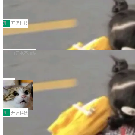
marks，用最新 Xcode 在最新 macOS 上构建
传音TEX AI语音算法团队斩获MLC-SL
yle="margin-left:0; margin-right:0"> <li><span
M 2026国际挑战赛Task 1亚军
运行，出来的效果是坏的——侧边栏按钮大小不
style="color:#000000">现在可以通过键盘访问
近日，在国际语音领域顶级会议INTERSPEECH
一，界面错位。他说这个问题"两年前就发现了，
AI 聊天功能（添加了一些快捷键）</span></li>
2026卫星活动——第二届多语种对话语音语言模
开
开源科技
至今没变"。 数据流方面，Manshin 指出 SwiftU
<li><span style="color:#000000">新增了始终
型挑战赛 （Multilingual Conversational Speec
I 的属性包装器演进史...
在新 SQL 控制台中打开 AI 生成的脚本的功能</
Qwen3.8-Max 发布，下周开源 Qwen3.
h Language Model Challenge，MLC-SLM）T
8-27B
span></li> <li><span style="color:#000000...
ask 1赛道中，传音TEX AI中心语音算法团队以
千问大模型宣布正式推出 Qwen 家族迄今最强大
自主研发的说话人归属多语种自动语音识别系统
的模型 Qwen3.8-Max，也是其首个 Max 规模
白开水不加糖
取得tcpMER 15.41%的成绩，在全球110支参赛
的开源权重模型。Qwen3.8-Max 的模型权重预
队伍中位列第二。此次突破展现了传音在多语种
MiniMax H3 开源：33B 全模态模型，
计将于开源，彼时也将同步开源 Qwen3.8-27B
一个视觉语言模型只够当它的编码器
语音识别、说话人日志、时间对齐与长音频工程
模型。 根据介绍，Qwen3.8-Max 基于 Qwen 3.
MiniMax 今天开源了 H3，一个 33B 参数的全模
化系统等关键方向的系统性技术实力。 本届赛事
5 的架构基础构建，参数规模扩展至 2.4 万亿，
态生成模型，能生成带原生立体声的 2K 视频。
局
聚焦多语言对话语音模型面临的关键技术挑战，
激活参数95B，支持100万上下文Tokens，在编
没有发布会，没有预告，直接扔了篇文章出来，
共吸引来自全球工业界与学术界的1...
程、办公、科研以及长周期任务等方面实现了全
DeepSeek-V4-Flash正式版API上线超
权重已经上传至 Hugging Face。 去年国内的视
算互联网
面提升。它不仅能应对更具挑战性的问题，还能
频生成模型还在追 Runway 和 Pika 的参数，今
近日，DeepSeek-V4-Flash 正式版 API 开启公
更可靠地端到端完成复杂任务，输出值得信赖的
天 MiniMax H3 从架构到许可都摆上台面了。一
开测试。国家超算互联网正式上线 DeepSeek-V
开
开源科技
成果。 全球开发者都可通过千问 AI 平台获得 Q
个模型，三个模块，两个开源。 H3 由三个模块
4-Flash 正式版（DeepSeek-V4-Flash-0731）
wen3.8 的 API 服务：国内每百万 Tok...
组成：H3-Context-IR 负责多模态指令理解和编
Docker 29.7.1 发布
模型 API 调用服务和模型文件。 DeepSeek-V4-
排（闭源，提供 API）；H3-Base 是核心生成模
Flash-0731 经过大量后训练工作，智能体能力
Docker 29.7.1 现已发布，具体更新内容如下：