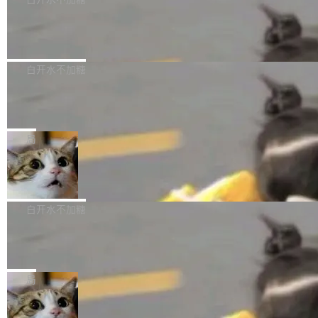
成本降低 30%，精度不变。 FP8 省的不仅是显
先理解你的语境和意图，再把准确的文字直接给
s： 实现了URL.Parse()便捷功能 对浏览器内部
存 KV cache 是推理时最吃显...
到你。从“逐字转写、单点优化”演进为“理解语
PostgreSQL 18/19 新特性深度解读
函数添加了多项边界检查，以避免潜在的越界访
境、兼容场景、一键直出”。 Hy ASR 3.0 previe
问、下溢和溢出。（DiD） 修复了加载和解析内
演讲者分享了一个有趣的实践：面对 PG 18 已
w 不要求标准普通话，方言识别覆盖粤语、吴语
容提供的字体时出现的几个问题 为避免音频加
发布的 Release Notes，他利用 AI 工具（如 Co
白开水不加糖
等 10 大方言片区和 20 余个二级小片区。在开
载、处理和播放过程中可能出现的一系列错误，
pilot）对数千条 commit 日志进行自动分析，先
源评测集中，Hy ASR 3.0 preview 在多语种的
对音频采样频率设定了下限 采样率低于 8kHz
慕尼黑市政府为全职开源项目维护者提
让模型总结出三十余条潜在特性，再逐条要求生
WER（...
供资助
（通常被认为是 "telephone"/"walkie-talkie" 音
成详细解释和代码校验，最终筛选出对用户体感
"在过去大约 10 年的大部分时间里，libexpat 的
质的最低采样率）的音频格式将被拒绝 修复了 C
最强的若干项。对于尚未正式发版的 PG 19，则
维护工作一直与我的日常工作、家务、社交生活
局
SS 圆角虚线样式中可能存在的问题 如果表单中
通过拉取过去一年内（从 PG 18 Beta1 时间点
和休闲娱乐竞争时间。" 这是 libexpat 维护者 S
的图像元素不在同一个子树中，则它们将不再关
至今）的所有 commit，同样交由 AI 分析提炼。
Firefox 153.0.3 发布
ebastian Pipping 写在博客里的话。8 月 4 日，
联 加...
经过人工复核，准确度令人满意。这一方法也为
他宣布了一个新消息：从 2026 年 8 月 1 日起，
Firefox 153.0.3 现已发布，具体更新内容如
社区爱好者提供了高效跟踪新版本的思路。
他可以全职维护 libexpat 了，最长 6 个月。发
下： New Smart Window 包含多项增强功能：
白开水不加糖
工资的是慕尼黑市政府。 libexpat 是一个 C99
<ul> <li>现在建议列表会显示更多结果，方便用
编写的流式 XML 解析器，MIT 许可证。和 libx
Cloudflare Computer 开源：你的 Age
户查找历史记录和切换到已打开的标签页。（<a
nt 需要一台电脑，而不是一个容器
ml2 一样，它是世界上使用最广泛的 XML 解析
href="https://bugzilla.mozilla.org/show_bug.c
Cloudflare 开源了名为 @cloudflare/computer
库之一。你的操作系统、浏览器、无数的基础设
gi?id=2019042">Bug&nbsp;2019042</a>）</l
的 npm 包。项目的核心论点是：容器不适合 Ag
局
施软件，很可能都在用它。而过去十年，维护它
i> <li>现在，助手可以直接使用 Exa 的网络搜索
ent 计算。真正适合的，是 Isolate。 Cloudflare
的人一直在用业余...
结果回答问题，而无需将问题转交给搜索引擎。
OpenAI 公开邮件和聊天记录回应苹果
工程师在这件事上没什么可谦虚的——他们用 W