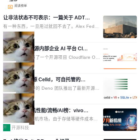
阅读榜单
让非法状态不可表示：一篇关于 ADT
的帖子在 Reddit 火了
有一种东西，一旦用过就回不去了。Alex Fedos
eev 管它叫"软件设计的基石"。 他说的东西不新
局
鲜——代数数据类型（ADT），尤其是和类型
Cloudflare 开源内部企业 AI 平台 Clou
（sum type）。但他说清楚了一件事：这不是类
dflare OS
型系统的学术体操，是日常编码的思维方式。 文
Cloudflare 发布了一个开源项目 Cloudflare O
章从一个简单的例子切入。一个网站的深色主题
S。如果你只看官方博客，你会觉得这是又一
局
设置，如果用布尔值 + 可空字段来表示——bool
个"AI 知识库 + 聊天机器人"——每个大厂都在
ean 表示是否可切换，nullable 的默认模式、浅
Deno 团队开源 Celld，可自托管的分
做，没什么新鲜的。 但 Kenton Varda 在 Twitte
布式 Durable Objects
色方案、深色方案——会产生大量无意义的组
r 上把事情说清楚了： 今天我们发布了 Cloudfla
Ryan Dahl 领导的 Deno 团队推出了最新开源项
合。方案缺了、配置冲突了、全 null 了。要知道
re OS，一个带连接器的聊天机器人，跟其他所
目 Celld，一个能在自己机器上运行 Cloudflare
局
哪些组合有效，作者说，你得靠"文档、校验、或
有科技公司做的一样。只不过，实际上它不一
Workers 和 Durable Objects 的守护进程。 设
者部落知识"。 换个写法。Rust 的 enum，两个
样。这是 Sandstorm.io 的重制版，我十年前的
鲁大师7月新机性能/流畅/AI榜：vivo夺
计思路很直接：每个对象是一个独立的 SQLite
变体：Switchable...
性能、流畅双第一，三星Galaxy Z系列
那个创业公司。不同的是，这次它构建在 Cloudf
数据库，按名称寻址，复制到你自己的 S3 兼容
2026年7月的手机市场，由于存储等硬件成本暴
新折叠缺席
lare Workers 上——我花了九年时间搭建的平台
存储库里。节点之间只通过这个存储库协调——
增，手机厂商的日子也不好过啊，新机速度明显
开
开源科技
——并且深度集成了 AI。这基本上是我十年秘密
没有控制平面，没有共识协议。每个对象自带一
放缓，因此硝烟味淡了许多。新机参数规格除开
计划的顶峰。 十年前，Ken...