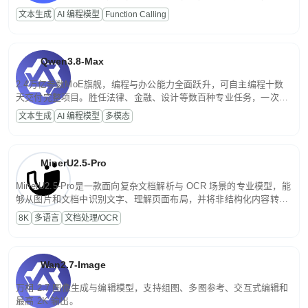
高并发、轻量化任务，适合日常对话、内容创作、基础 RAG、批量
文本生成
AI 编程模型
Function Calling
文案处理等普惠刚需场景。
Qwen3.8-Max
2.4万亿参数MoE旗舰，编程与办公能力全面跃升，可自主编程十数
天交付完整项目。胜任法律、金融、设计等数百种专业任务，一次对
话端到端交付生产级成果。原生视觉理解贯穿规划、执行与验证全流
文本生成
AI 编程模型
多模态
程，支持超长文档与长视频的深度语义解析。长程任务中自主规划与
闭环迭代，持续进化。
MinerU2.5-Pro
MinerU2.5-Pro是一款面向复杂文档解析与 OCR 场景的专业模型，能
够从图片和文档中识别文字、理解页面布局，并将非结构化内容转换
为便于存储、检索和二次处理的结构化结果。
8K
多语言
文档处理/OCR
Wan2.7-Image
万相 2.7 图像生成与编辑模型，支持组图、多图参考、交互式编辑和
最高 2K 输出。