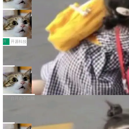
诉讼，称“Apple is getting this wron
（<a href="https://bugzilla.mozilla.org/show_
orkers 跑了十年 Isolate。用 CEO Matthew Pri
上个月，苹果一纸诉状把 OpenAI 告上法庭，指
g”
bug.cgi?id=204...
nce 的话说：「我们一生都在用 Isolate 运行代
控其挖角苹果前员工并窃取商业秘密。苹果的诉
局
码，而 AI Agent 不需要容器，它们需要的是 Iso
状把 OpenAI 描述成一个系统性地从前东家挖
late。」 容器为什么不合适 容器的问题在于启动
HUAWEI MatePad Edge上架WorkBu
人、套取机密信息的对手。 OpenAI 没发律师
ddy鸿蒙PC版，说话就能干活的AI办公
和销毁都太重了。一个 Agent 要执行的任务可能
函，也没选择庭外沉默。它在官网贴了一篇博
全能AI工作台WorkBuddy鸿蒙PC版上架HUAWE
搭子
只需要几毫秒的 CPU 时间，但容器从冷启动到
文，标题只有六个字：Apple is getting this wro
I MatePad Edge应用市场，直接下载即可使
开
开源科技
就绪要花数秒。如果未来有十...
ng。 然后，它把邮件往来和 iMessage 聊天记
用，与鸿蒙电脑上的体验一致。值得一提的是，
FFmpeg 9.0 发布：代号“Lei”，以此纪
录全贴了出来。 他发错人了 苹果外部律师 Gabr
这是目前市面上唯一支持平板接入WorkBuddy P
念中国开发者雷霄骅
iel Gross 来自 Weil 律所，2 月 23 日下午 5:53
C版的产品，搭载“人机双写”重磅功能——你写
全球知名开源多媒体框架 FFmpeg 今天正式发
给 OpenAI 总法律顾问 Che Chang 发了封邮
你的，AI写AI的，同屏协作互不干扰。一句话让
布了 9.0 版本。这个版本除了带来新一代音视频
局
件，附了一封长信，要求 OpenAI 配合调查前苹
AI帮你干活，现在开启全新体验！ 温馨提示：
处理能力和硬件加速支持之外，还有一个特殊之
果员工带走机密信...
亚马逊成本失控：AI 写代码烧掉 1215
体验WorkBuddy鸿蒙PC版前，请将 HUAWEI M
处：FFmpeg 9.0 的代号是“Lei”。 这个名字，
万元，超预算 860%
atePad Edge 升级至 HarmonyOS 6.1.0.135S
来自中国开发者雷霄骅（Lei Xiaohua）。 对于
外媒近日曝光了亚马逊的多份内部报告显示，AI
P9 patch03及以上版本。 *升级路径：设置 > 搜
很多中国音视频开发者而言，这个名字并不陌
导致公司在多个项目上超支。《金融时报》报道
白开水不加糖
索“软件更新” > 检查更新，即可搜索新版本，下
生。十年前，他通过大量中文技术文章、源码分
称，仅一个项目的成本超支就高达 180 万美元
载安装完成升级即可。 没有...
析和开源示例，让一代开发者第一次真正理解 F
Hugging Face CEO 发声：中国正在开
（约合人民币 1215 万元）。 具体来说，一名工
源模型上碾压我们
Fmpeg，也成为很多人进入音视频开发领域的
程师借助 Anthropic 旗下 Claude Sonnet 模型
"他们正在开源模型上碾压我们。" Hugging Fac
“启蒙老师”。 而今年，恰好是雷霄骅离世十周
编写程序，目标是完成电商平台作者信息与商品
e CEO Clément Delangue 在 CNBC 的采访里
局