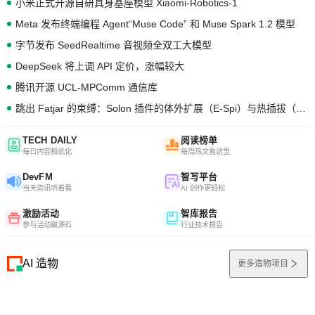
小米正式开源自研具身基座模型 Xiaomi-Robotics-1
Meta 发布终端编程 Agent“Muse Code” 和 Muse Spark 1.2 模型
字节发布 SeedRealtime 音视频全双工大模型
DeepSeek 将上调 API 定价，涨幅较大
腾讯开源 UCL-MPComm 通信库
跳出 Fatjar 的束缚：Solon 插件的体外扩展（E-Spi）与热插拔（H-Spi）
TECH DAILY
阅读榜单
每日内容报纸化
每周热文看这里
DevFM
智写平台
当天资讯听着看
AI 创作更轻松
激励活动
智库报告
参与活动赢源石
行业技术报告
AI 造物
更多造物项目