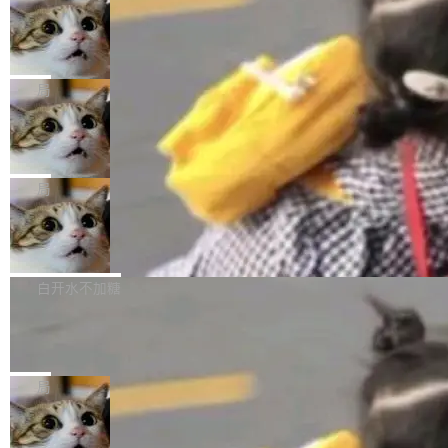
年。FFmpeg 社区最终选择用一个大版本的名
列表的数据匹配 —— 一项常规的数据处理任
没有拐弯抹角。他说中国正在赢得 AI 竞赛，而
字，留下了这份纪念。 雷霄骅曾是中国传媒大学
务，最终却产生了 180 万美元的账单，实际支出
当 AI agent 把源码变成了最好的扩展系
且按目前的速度，中国 AI 工具预计在今年底或
数字电视技术方向的博士生，长期从事视频、音
统，开发者工具必须开源
超出原定预算 860%。 更令人意外的是，该项目
2027 年就能追上美国前沿实验室的水平。 Dela
五年前，David Crawshaw 问过很多软件工程师
频技...
最终并未成功落地，而高额算力消耗持续运行长
ngue 把原因归结为一件事：开放协作。中国的
一个问题：你写过什么给自己用的程序？答案几
局
达 5 个月，公司直到财务对账时才察觉异常。这
AI 开发者在一个共享和协作的生态里加速迭代，
乎都是没有。工程师们整天用别人写的程序写程
意味着一个无人看管的 AI 程序，在近半年时间
而美国模型厂商在"闭门造车"。他的原话是 "buil
DeepSeek Harness 宣布内测邀请，全
序给别人用。偶尔有人自己写个博客系统、智能
里日夜不停地"烧钱"。 复盘显示，...
网最大规模开源 Agent 路演现场诞生
ding in silos"——各自为战，互不通气。 这个判
家居控制、家庭实验室，都算稀奇事。 Crawsh
一条内测招募帖，发出去的时候大概没人想到它
断从他嘴里说出来分量不同。Hugging Face 是
aw 是 Shelley 的作者，一个开源 AI coding age
会变成一场开源 Agent 生态的路演。 8月1日，
局
全球最大的开源 AI 平台，上面跑着上百万个模
nt。他最近在博客上写了一篇文章，核心论点很
DeepSeek Harness 团队负责人崔添翼（tiany
型。谁在开源赛道上领先，...
简单：开发者工具必须开源。 理由不是传统的自
商汤 SenseNova U1.5-Lite-Preview
i）在 X 上发帖： 「如果你是 Agent Harness 相
开源
由软件情怀，而是一个跟 AI agent 直接相关的
关开源项目的开发者，希望参加 DeepSeek Har
商汤科技宣布面向社区开源轻量级统一多模态模
技术判断。 两行 prompt 就能个性化任何软件 C
ness 的内测，可以回复或私信联系我。请附上
型的预览版本 SenseNova U1.5-Lite-Preview。
白开水不加糖
rawshaw 给出了两个 prompt。 第一个： "下载
GitHub id 以及开源代表作。」 DeepSeek 曾在
公告称，SenseNova U1.5-Lite-Preview并非简
某个软件的源码，在本地构建。修改 agent ...
官方招聘信息中写过一条简洁有力的公式：Mod
Ubuntu 将核心系统包从 deb 转成了 s
单的模型规模升级，而是基于 SenseNova U1
nap
el + Harness = Agent。模型负责理解和推理，
的一次系统性迭代，不仅在同一架构中贯通视觉
Ubuntu 正在把又一个核心系统包从 deb 转为 s
Harness 负责把能力落到真实环境中——调用工
理解、推理、生成与编辑，还仅以 8B-MoT 的轻
nap。这次是 hwctl——一个用来检查 Ubuntu
局
具、读写文件、管理上下文、处理错误、完成闭
量大小，将能力推进到4K、更精细的真实质感、
硬件认证状态的命令行工具。 Canonical 工程师
环。崔添翼招人的标...
更复杂的视觉控制和可持续迭代编辑。 相比 U
Dario Amodei 担心新人来 Anthropic
Alan Griffiths 在邮件列表中说得很直白：「hwc