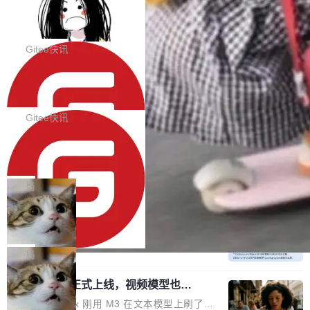
代码评审及自动化运维的全面落地夯实了“一体
BootstrapBlazor v10.9.0 已经发布，B
器。HTTP 引擎是一个独立插件。你选一个，或
ootstrap 样式的 Blazor UI 组件库
化”的基座。 新版本将为用户带来更好的使用体
者选两个，不同环境之间切换，一行应用代码都
BootstrapBlazor v10.9.0 已经发布，Bootstrap
验和更高的工作效率，感谢大家一直以来的支持
不用改。 下面快速过一下 10 种 HTTP 服务器
样式的 Blazor UI 组件库 此版本更新内容包括：
Gitee快讯
和反馈，我们将继续努力提供更优秀的产品和服
选项，各自适合什么场景，以及怎么切换。 一行
Release 2026-07-31 V10.9.0 Fixes fix(MultiFi
务！ 新增功能点 DevOps： 采用自研代码托管
依赖替换 在 Solon 里换 HTTP 服务器就是改 po
SolonCode v2026.8.2 已经发布，终端
lter): 增加暗黑主题支持 by @ArgoZhang in htt
平台，支持一站式安装，提供从代码提交到交付
智能体
m.xml 里一个依赖，别的什么都不用动。 <depe
ps://github.com/dotnetcore/BootstrapBlazor/p
SolonCode v2026.8.2 已经发布，终端智能体
的...
ndency> <groupId>org.noear</groupId> <arti
ull/8239 fix(Camera): 增加 exact 显式设置设备
此版本更新内容包括： 优化 soloncode run 模
Gitee快讯
factId>solon-web</artifac...
id by @kkxkx in https://github.com/dotnetcor
式（参考 run-headless-mode.md） 添加 solon
e/BootstrapBlazor/pull/825...
OpenAI 宣布 GPT-5.6 Luna 价格下降
code web 国际化多语言支持 添加 soloncode w
80%
eb 消息列表消息导航支持 修复 soloncode web
OpenAI 宣布 GPT-5.6 Luna 价格下降 80%。输
文件详情初次显示时语法高亮失效的问题 修复 s
入从每百万 token 1 美元砍到 0.2 美元，输出从
局
oloncode web 审查详情文件名中文乱码的问题
6 美元砍到 1.2 美元。GPT-5.6 Terra 降 20%。
细节优化 详情查看：https://gitee.com/opensol
DeepSeek-V4-Flash 官方 API 现已正
旗舰 Sol 没降，但加了一个 Fast 模式——2.5
式上线公测
on/soloncode/releases/v2026.8.2
倍速度，2 倍价格，智商不变。 降价的理由不是
DeepSeek V4 Flash 正式版今天上线了。模型
市场竞争，不是清库存，是 Sol 自己把自己优化
结构和参数规模没变，还是 MoE 284B、激活 1
局
了。 这事分两步。第一步，OpenAI 把 GPT-5.6
3B、100 万 token 上下文——只重新做了后训
Sol 部署上线。第二步，让 Sol 通过 Codex 自
MiniMax H3 正式上线，视频模型也开
练。但改完之后，Agent 能力直接把自家 4 月发
始玩全模态了
己去优化自己的推理基础设施。Sol 学了 Triton
的 Pro Preview 给干了。 九项 Agent 基准测试
上个月 MiniMax 刚用 M3 在文本模型上刷了一