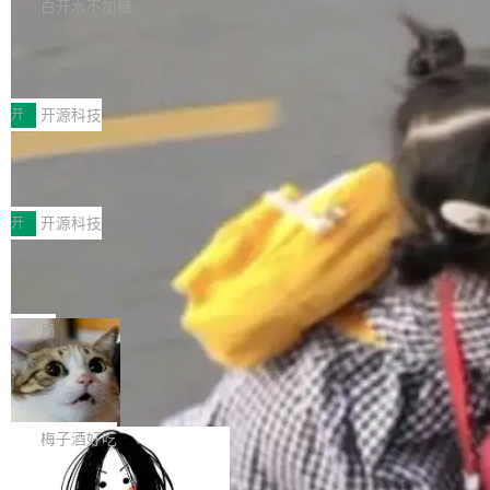
库，并将作为transport接入Mooncake TENT。
白开水不加糖
台 agent...
该通信库针对AI Memory池化场景的数据传输需
CoStrict入选工信部2025人工智能应用
求进行了深度优化，能够实现数据中心内大规模
典型案例
计算节点间多种内存类型的高性能通信。 UCL-
近日，工信部科技司公示《2025人工智能应用典
MPComm将作为一种传输引擎接入Mooncake T
型案例入选名单》，深信服“面向企业研发场景的
开
开源科技
ENT，实现零拷贝传输性能提升30%、非零拷贝
开源 AI 编程平台 CoStrict 应用”凭借卓越的技术
传输性能最高提升5倍。UCL-MPComm底层基
深信服AI算力网关入选工信部人工智能
创新与落地成效成功入选。 全链路私有化部署，
应用典型案例！
于自研UCL-Engine通信引擎，后续腾讯网平将
助力企业AI研发安全落地 当前，越来越多企业已
前不久，工业和信息化部正式发布《2025年人工
持续开源更多基于UCL-Engine的高性能通信组
经开始引入 AI Coding 工具，通过调用公有云模
智能应用典型案例名单》，集中展示人工智能在
开
开源科技
件。 腾讯网平团队在UCL-MPComm中实现了一
型或企业内部部署模型提升研发效率。但随着 AI
各领域的应用成果，覆盖技术底座、行业赋能、
个独立于业务线程的全局通信引擎（Engine），
Coding 从个人辅助工具逐步走向团队级、组织
Jeff Dean 离开 Google：一个时代的结
产品应用、支撑保障、专题等五大方向。深信服
并实...
束，一个实验室的开始
级应用，企业在规模化落地过程中，对安全性、
AI算力网关（AI创新平台）成功入选！ 随着各行
Google 员工编号 20。MapReduce 作者之一。
可控性和代码质量提出了更高要求。 首先是数据
各业的Agent走向规模化建设，算力构成形态逐
Bigtable 作者之一。TensorFlow 的作者之一。
局
安全与合规要求。对于大多数普通研发场景，公
渐丰富，用户关注的重点也在发生变化：不只是
Gemini 的架构师。Google 首席科学家。 Jeff D
有云模型能够满足快速试用和效率提升的需求。
让AI用起来，还要进一步看清混合算力时代下，
🔥 SolonCode v2026.8.4 发布：界面
ean 在 Google 工作了 27 年后，宣布离职。 他
但对于金融、能源、医疗等对数据安全要求较...
字体可调、22 种语言、记忆搜索增强
Token花在哪里、算力是否被充分利用，以及持
不是一个人走。一同离开的还有 Sanjay Ghema
打开终端就能上岗的全中文编码智能体，这一轮
续增长的AI成本该如何优化。 深信服AI算力网关
wat（Google 员工编号 23，Jeff Dean 二十多
把「看得清、用母语、记得住」三件事一次补
梅子酒好吃
正是围绕这些实际问题，从Token治理和成本治
年的编程搭档，MapReduce 和 Bigtable 的共同
齐。 SolonCode 是什么 SolonCode 是杭州无
理两个方面，让用户的每一份算力都看得清、管
作者）、Quoc Le（Google 大脑核心成员，Se
让“代码语义理解”深度释放AI Coding
耳科技研发的企业级终端编码智能体——一位全