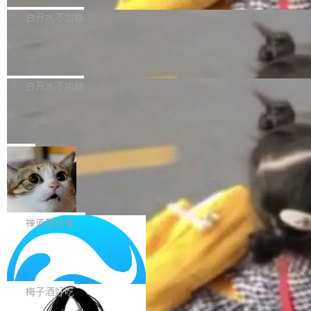
型，33B 参数，负责 768p 音视频生成（开
大幅增强，指令遵循能力大幅增强。在多项基准
Bug fixes and enhancements 修复了一个回归
白开水不加糖
源）；H3-Regenerate-2K 负责 in-context 重新
测试中，DeepSeek-V4-Flash 正式版性能可与
问题，该问题导致无法拉取图层中包含缺少明确
生成 2K ...
当前最强的闭源模型相媲美。 超算互联网现面向
Ant Design 6.5.3 发布，企业级 UI 设
父目录条目的目录的图像。moby/moby#53260
计语言和 React 实现
企业和开发者提供 DeepSeek-V4-Flash-0731
修复了一个回归问题，即CopyToContainer会拒
Ant Design 是阿里巴巴开源的一套企业级 UI 设
模型 API 调用服务，用户无需繁琐环境配置，一
绝遍历绝对符号链接的容器路径，例如/var/run -
计语言和 React 组件库。Ant Design 6.5.3 现
白开水不加糖
键接入即可快速调用，为各行业用户提供高性
> /run。moby/moby#53261 如需查看此版本中
已发布，主要更新内容如下： Input 修复 Input.
能、安...
的所有拉取请求和更改，可参阅： docker/cli, 2
DeepSeek V4 Flash 跑分全解析，13
OTP 使用字符串 mask 时仍采用 type="text" 的
个最强模型里它最便宜
9.7.1 milestone moby/moby, 29.7.1 milestone
问题，并保留显式 type 配置。#58835 修复 Inp
比它聪明的没它便宜，比它便宜的——哦，没有
更新说明：https://github.com/moby/...
ut.OTP 的 mask 为 true 时仍显示原始值的问
比它便宜的。 Artificial Analysis 更新了 DeepS
局
题。#58805 修复 Input.TextArea 调整大小手柄
eek V4 Flash 0731 的完整评测。一张 Intellige
在触摸设备上显示为小圆点的问题。#58812 Ty
禅道开源版 22.4 发布，内置 DevOps4.
nce Index vs Cost per Task 的散点图上，13
0 正式版，提供从代码提交到交付的全
pography 优化 Typography 省略提示在大列表
个模型排成一列，V4 Flash 贴着底部：$0.03
大家好， 禅道开源版22.4发布啦！本次发布我们
生命周期的管理能力
中的渲染性能。#58806 修复 Typography...
一次任务。 V4 Flash 的 Intelligence Index 得
带来了DevOps4.0系列的首个正式版本。 DevO
禅道项目管理软件
分 50，在 101 个模型中排第 3。排在它前面
ps4.0内置与禅道DevOps专业版同源的代码管理
的：Claude Opus 5（61 分）、Claude Fable
Solon 的 10 种 HTTP 服务器：改一行
核心，依托于全自研的GitFox代码托管引擎，我
依赖，换一个引擎
5（60 分）、GPT-5.6 Sol（59 分）、Kimi K3
们提供了从代码提交到交付的全生命周期的管理
用 Solon 做线上项目有一阵子了，有个点总让新
（57 分）、Grok 4...
能力。同时，我们 对禅道DevOps现有底层代码
接触的人觉得意外：服务器引擎是让你选的。 S
梅子酒好吃
进行了革命性的重构，为后续AI辅助编程、智能
olon 内核约 0.3MB，不内置固定的 HTTP 服务