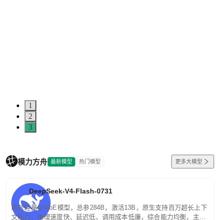
5
0
1
2
3
模力方舟
最新模型
热门模型
更多大模型
DeepSeek-V4-Flash-0731
高效轻量化MoE模型，总参284B，激活13B，原生支持百万超长上下
文能力。推理速度快、延迟低、调用成本低廉，综合能力均衡，主打