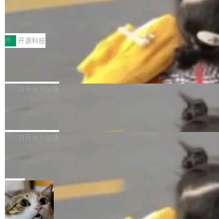
64 STAR64，以及 QEMU。 增强了对 POSIX.1
台鲸鸿动能协同华为游戏中心，面向游戏行业开
-2024 和 C23 编程接口标准的兼容性。 compat
技嘉X3D系列再添新成员 B850 AORU
发者及生态伙伴，系统呈现了平台在游戏领域的
S ELITE X3D主板强化性能体验
_linux(8) 增强了对 Linux 系统调用的支持，包
完整能力版图——从IAP高价值用户的全周期经
面向AMD Ryzen X3D处理器玩家，技嘉X3D系
括 epoll（围绕 kqueue 实现）、POSIX 消息队
营、到IAA游戏的“买变一体”正循环、再到联运与
列主板阵容迎来新成员——B850 AORUS ELITE
开
开源科技
列、...
广告协同的全链路经营闭环，以及面向全球市场
X3D。作为面向主流高性能平台打造的全新主板
的出海增长布局。 华为终端云业务商业化销售负
Zadig v5.0 发布：AI 发布专员与 AI 审
产品，B850 AORUS ELITE X3D延续技嘉在X3
查专员上线
责人在开场致辞中表示，游戏开发者的核心诉求
D平台优化上的技术积累，旨在为游戏玩家带来
我们团队这几天最大的卡点不是 AI 写得不够
已不再是“多一个投放渠道”，而是一套能够持续
更稳定、更高效的装机选择。 B850 AORUS ELI
好，是 AI 写得太好了。 好到审查排期从两天的
白开水不加糖
驱动增长的体系。截至目前，搭载HarmonyOS
TE X3D基于AMD AM5平台打造，支持AMD Ry
活儿拖成了五天。PR 一堆起来没人敢合，发布
6的终端设备已突破7000万台，注册开发者数量
zen 9000/8000/7000系列处理器，并针对X3D
Dgraph v25.4.0 发布，具有图形后端的
窗口推了又推。好到合进 main 分支的代码，我
已突破 1100 万。随着鸿蒙生态汇聚越来越多的
原生 GraphQL 数据库
处理器特性进行平台级优化。其搭载X3D鸡血模
们自己都没看完。 这事不是个例。GitLab 调研
Dgraph 是一个水平可扩展的分布式 GraphQL
高质量游戏...
式2.0，可根据不同使用场景释放处理器潜力，
过 1528 名开发者，85% 说 AI 把瓶颈从写代码
数据库，有一个图形后端。作为一个原生的 Gra
白开水不加糖
帮助玩家在游戏与高负载应用中获得更充分的性
转移到了审代码。 写代码有人替你干了。但审代
phQL 数据库，它严格控制数据在磁盘上的排列
能表现。 在核心规格方面，B850 AO...
码、把关发版这两道关，还得靠人肉扛。 V5.0
竹知了：一个零依赖的单文件 HTML，
方式，以优化查询性能和吞吐量，减少集群中的
把儿时竹蝉玩具搬进浏览器
想让 AI 一起盯。
磁盘寻道和网络调用。 Dgraph v25.4.0 现已发
竹知了（zhuzhiliao）是那种小时候路边摊上几
布，具体更新内容包括： feat(zero)：Zero 现
块钱的玩意儿——一根小竹签，一个竹筒，一头
局
支持 --security superflag（token=...;whitelist
系着涂了松香的线。甩起来，竹膜震动，发出“哇
=...），与 Alpha 版本的格式一致，并据此对其
30倍效率升级：解锁医学影像数据要素
——哇”的蝉鸣声。实物越来越难找了，有开发者
价值化的真实路径
管理 HTTP 端点进行授权。 <blockquote> <p>