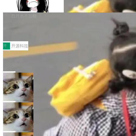
支持 UPDATE、MERGE INTO 与 Iceb
维基百科的替代方案。Lawfare 调查发现，无论
erceptor…五六步之后才能看到第一行翻译文
Apache Doris 4.1 要补齐的，正是缺失的那一
erg V3
热门页面还是低关注度页面，均未出现近期更
本。 Solon 换了个方式。整个 i18n 模块围绕三
半。在已有查询能力的基础上，Doris 进一步支
白开水不加糖
新，相关问题并非局限于特定领域，而是在不同
个解析器、一个注解、一个工具类展开——没有
持了 UPDATE、DELETE、MERGE INTO 等数
主题和访问量页面中普遍存在。 调查人员最初认
XML、没有拦截器注册、没有样板配置。 资源
Testin XAgent：CIO智能测试落地指南
据修改操作、完整的表结构管理与分区演进，以
为，Grokipedia可能只是限...
文件的约定 把文件放到 resources/i18n/ 下： r
及 rewrite_data_files、expire_snapshots 等日
7月30日，TiD2026质量竞争力大会在北京中关
esources/i18n/messages.properties ...
常维护操作，并完整支持 Iceberg V3 格式。
村国家自主创新示范区会议中心开幕。本届大会
开
开源科技
由中关村智联软件服务业质量创新联盟主办，以
让非法状态不可表示：一篇关于 ADT
“智构可信·质创未来——AI原生时代的质量新范
的帖子在 Reddit 火了
式”为主题，直面AI从实验室走向规模化产业落地
有一种东西，一旦用过就回不去了。Alex Fedos
的核心质量命题。会上，《2026智能研发生产力
eev 管它叫"软件设计的基石"。 他说的东西不新
局
工具选型手册》发布，Testin云测的Testin XAge
鲜——代数数据类型（ADT），尤其是和类型
Cloudflare 开源内部企业 AI 平台 Clou
nt智能测试系统入选AI测试领域代表产品。对CI
（sum type）。但他说清楚了一件事：这不是类
dflare OS
O而言，这提示了一个转变：AI测试正在从效率
型系统的学术体操，是日常编码的思维方式。 文
Cloudflare 发布了一个开源项目 Cloudflare O
工具升级为企业的质量基础设施。 CIO面对的新
章从一个简单的例子切入。一个网站的深色主题
S。如果你只看官方博客，你会觉得这是又一
局
现实 过去两年，CIO们的焦虑清单上多了两项：
设置，如果用布尔值 + 可空字段来表示——bool
个"AI 知识库 + 聊天机器人"——每个大厂都在
一是如何让大模型和智能体应用安全地从PoC走
Deno 团队开源 Celld，可自托管的分
ean 表示是否可切换，nullable 的默认模式、浅
做，没什么新鲜的。 但 Kenton Varda 在 Twitte
向生产，二是如何让测试团队跟得上AI应用...
布式 Durable Objects
色方案、深色方案——会产生大量无意义的组
r 上把事情说清楚了： 今天我们发布了 Cloudfla
Ryan Dahl 领导的 Deno 团队推出了最新开源项
合。方案缺了、配置冲突了、全 null 了。要知道
re OS，一个带连接器的聊天机器人，跟其他所
目 Celld，一个能在自己机器上运行 Cloudflare
局