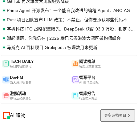
GitHub 再次爆发大规模服务降级
Prime Agent 开源发布：一个能自我改进的编程 Agent，ARC-AGI 3 超越人类专家基线
Rust 项目团队宣布 LLM 政策：不禁止，但你要承认哪些代码不是你写的
宇树科技 IPO 战略配售曝光：DeepSeek 获配 93.3 万股，锁定 36 个月
潮起潮落，你我仍在 | 2026 腾讯云粤港澳大湾区架构师峰会
马斯克 AI 百科项目 Grokipedia 被曝数月未更新
TECH DAILY
阅读榜单
每日内容报纸化
每周热文看这里
DevFM
智写平台
当天资讯听着看
AI 创作更轻松
激励活动
智库报告
参与活动赢源石
行业技术报告
AI 造物
更多造物项目