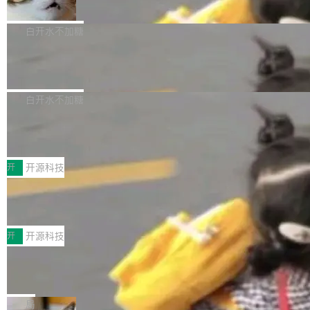
准 AI 能力认知
撑庞大支出的资金来源却呈现出截然不同的面
sh | bash 安装一个能在大项目里自动规划、写
机器出题的前提，是让机器拥有全局视野。整个
貌。数据显示，微软和 Meta 主要依托充沛的经
代码、验证结果的 AI 终端工具。 据介绍，Muse
构建流程可以分为四个环节：建图 → 控制难度
白开水不加糖
营现金流来覆盖资本开支，其资本支出覆盖率分
Code 是 Meta 的编程 agent 产品。它和市场上
→ 质量把关 → 数据概览。
别达到155% 和106%;而SpaceXAI的经营现金
已有的终端编程 agent 在设计理念上有几个明显
腾讯开源 UCL-MPComm 通信库
流仅能覆盖资本开支的12...
的差异点。 异步后台 agent：Muse Code 有一
腾讯网平团队宣布开源了 UCL-MPComm 通信
个主 agent 循环，外加一组后台 agent。这些后
库，并将作为transport接入Mooncake TENT。
白开水不加糖
台 agent...
该通信库针对AI Memory池化场景的数据传输需
CoStrict入选工信部2025人工智能应用
求进行了深度优化，能够实现数据中心内大规模
典型案例
计算节点间多种内存类型的高性能通信。 UCL-
近日，工信部科技司公示《2025人工智能应用典
MPComm将作为一种传输引擎接入Mooncake T
型案例入选名单》，深信服“面向企业研发场景的
开
开源科技
ENT，实现零拷贝传输性能提升30%、非零拷贝
开源 AI 编程平台 CoStrict 应用”凭借卓越的技术
深信服AI算力网关入选工信部人工智能
传输性能最高提升5倍。UCL-MPComm底层基
创新与落地成效成功入选。 全链路私有化部署，
应用典型案例！
于自研UCL-Engine通信引擎，后续腾讯网平将
助力企业AI研发安全落地 当前，越来越多企业已
前不久，工业和信息化部正式发布《2025年人工
持续开源更多基于UCL-Engine的高性能通信组
经开始引入 AI Coding 工具，通过调用公有云模
智能应用典型案例名单》，集中展示人工智能在
开
开源科技
件。 腾讯网平团队在UCL-MPComm中实现了一
型或企业内部部署模型提升研发效率。但随着 AI
各领域的应用成果，覆盖技术底座、行业赋能、
个独立于业务线程的全局通信引擎（Engine），
Coding 从个人辅助工具逐步走向团队级、组织
Jeff Dean 离开 Google：一个时代的结
产品应用、支撑保障、专题等五大方向。深信服
并实...
束，一个实验室的开始
级应用，企业在规模化落地过程中，对安全性、
AI算力网关（AI创新平台）成功入选！ 随着各行
Google 员工编号 20。MapReduce 作者之一。
可控性和代码质量提出了更高要求。 首先是数据
各业的Agent走向规模化建设，算力构成形态逐
Bigtable 作者之一。TensorFlow 的作者之一。
局