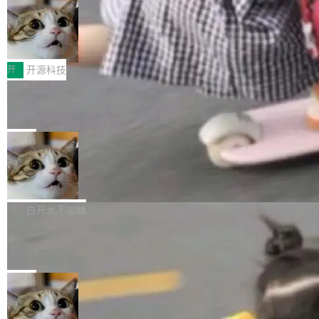
哪些组合有效，作者说，你得靠"文档、校验、或
有科技公司做的一样。只不过，实际上它不一
Workers 和 Durable Objects 的守护进程。 设
者部落知识"。 换个写法。Rust 的 enum，两个
样。这是 Sandstorm.io 的重制版，我十年前的
鲁大师7月新机性能/流畅/AI榜：vivo夺
计思路很直接：每个对象是一个独立的 SQLite
变体：Switchable...
性能、流畅双第一，三星Galaxy Z系列
那个创业公司。不同的是，这次它构建在 Cloudf
数据库，按名称寻址，复制到你自己的 S3 兼容
2026年7月的手机市场，由于存储等硬件成本暴
新折叠缺席
lare Workers 上——我花了九年时间搭建的平台
存储库里。节点之间只通过这个存储库协调——
增，手机厂商的日子也不好过啊，新机速度明显
开
开源科技
——并且深度集成了 AI。这基本上是我十年秘密
没有控制平面，没有共识协议。每个对象自带一
放缓，因此硝烟味淡了许多。新机参数规格除开
计划的顶峰。 十年前，Ken...
个小型数据库，应用天然按分片构建，单个数据
Zed 推出 DeltaDB，一个记录 commit
高价的三星折叠（三星Galaxy Z Fold8 Ultra / Z
之间所有操作的版本控制系统
库的竞争和爆炸半径问题在设计层面就被消除
Fold8 / Z Flip8）外，其余要么是中低端机器，
Zed 编辑器团队发布了新项目——DeltaDB，一
了。 闲置的 cell 会休眠到几乎不占资源。当 cel
例如iQOO Z11i、REDMI Note 17、REDMI No
个在 git commit 之间记录每一次编辑操作的版
局
l 迁移或唤醒时，新宿主从 S3 恢复 SQLite 数据
te 17 Pro、OPPO K15，要么是vivo X300 E这
本控制系统。目前处于 Early Access 阶段。 De
库继续执行。存储库是持久化的唯一真相...
样的次旗舰。 Galaxy Z Fold8 Ultra / Z Fold8 /
SpaceXAI 单季资本开支达 183 亿美元
ltaDB 的核心思路直接写在 landing page 最显
Z Flip8三款折叠屏新机均在7月22日发布，且全
眼的位置：「Software is made between com
根据风险投资人Tomer Tunguz 博客（VC 分
部搭载骁龙8 Elite Gen5 for Galaxy，它们本该
mits」——软件是在 commit 之间写出来的。git
析）披露的最新分析与第二季度业绩报告，Spac
白开水不加糖
是7月性...
只记录了你提交的最终状态，但真正的工作过程
eXAI在上个季度的总资本支出飙升至183.7亿美
——打字、删改、试错、agent 对话——都在 co
Meta 发布终端编程 Agent“Muse Cod
元。其中，绝大部分资金被直接用于 AI 领域，
e” 和 Muse Spark 1.2 模型
mmit 之间的空隙里丢失了。 DeltaDB 要做的就
金额高达158.3亿美元，这一单项投入已经逼近
Meta 今天发布了两款 AI 产品：Muse Code，
是把这段空隙补上。 回退到任何一次编辑：Delt
微软同期总资本开支的四成。 与亚马逊、Alpha
一个在终端里运行的编程 agent；Muse Spark
局
aDB 捕获 commit 之间的每一次操作，...
bet、微软以及 Meta 等传统科技巨头相比，Spa
1.2，驱动这个 agent 的新模型。一句话概括：
ceXAI的资金消耗速度尤为引人瞩目。然而，支
美团开源 LoHoSearch，用知识图谱校
你可以用 curl -fsSL https://dev.meta.ai/install.