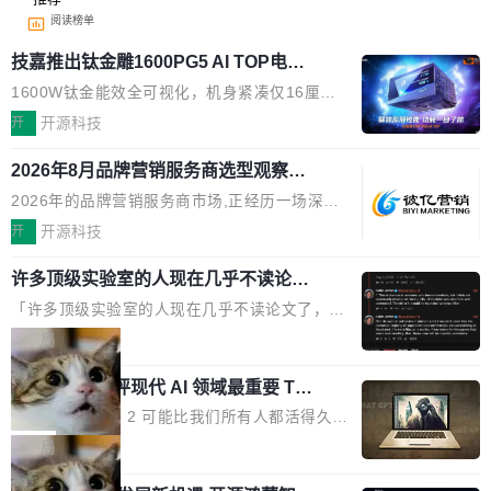
阅读榜单
技嘉推出钛金雕1600PG5 AI TOP电
源：为发烧级主机与本地AI算力打造旗
1600W钛金能效全可视化，机身紧凑仅16厘米
舰供电方案
继2026台北电脑展首度亮相后，技嘉科技近日正
开
开源科技
式发布钛金雕1600PG5 AI TOP电源。这款高端
2026年8月品牌营销服务商选型观察：
电源专为发烧级DIY主机与本地AI算力平台打
从流量思维到品牌资产思维的范式转移
造，整机长度仅16厘米，提供1600W额定功率
2026年的品牌营销服务商市场,正经历一场深刻
与80PLUS钛金能效；支持ATX 3.1与PCIe 5.1
的价值重构。全球全案品牌代理机构市场从2025
开
开源科技
规范，结合服务器级元件、完善供电线材与内置
年的83.1亿美元增长至2026年的86.6亿美元,年
实时LCD监控屏，可充分满足当下高阶PC主机
许多顶级实验室的人现在几乎不读论文
复合增长率达5.44%,预计2032年将突破120亿美
了
的严苛使用需求。 澎湃功率，紧凑机身 钛金雕1
元。数字广告与公共关系相关服务市场更是从20
「许多顶级实验室的人现在几乎不读论文了，而
600PG5 AI TOP具备强悍输出功率，同时实现
25年的8463亿美元扩张至2026年的8763亿美
且他们认为 ICLR/ICML/NeurIPS 充斥着大量过
局
机身尺寸大幅精简。整机长度仅16厘米，属于同
元。数字的背后是一个清晰的事实——品牌对专
度宣传和欺诈。」 OpenAI 研究员 Keller Jorda
功率段机身尺寸十分紧凑的1600W电源产品。小
业化营销服务的需求从未如此迫切。 但市场扩容
xAI 前工程师评现代 AI 领域最重要 Top
n 这条推文引发了广泛讨论。他不是在说风凉
巧机身有效提升市面主流标准A...
3 开源项目
的同时,服务商的竞争逻辑正在改变。2026年Top
话，他是说出了一个圈内人尽皆知但很少公开捅
Flash Attention 2 可能比我们所有人都活得久。
Agency年度合辑的观察指出,“产品”这个离消费
破的事实。 Jordan 随后补充了一句软化声明：
这句话不是来自某个技术博客，而是出自 Hieu
局
者最近的载体,在整个品牌营销层面的权重显著变
「我不认为这些会议上大部分论文都在过度宣传
Pham 的一条推文。Hieu Pham 是谁？他是 xAI
高了。全域营销服务商的竞争正在从规模转向深