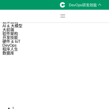
DevOps研发效能
综合
开源资讯
软件资讯
AI & 大模型
大前端
软件架构
开发技能
硬件 & IoT
DevOps
程序人生
数据库
1