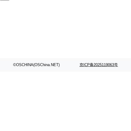
颈。 代码仓深度理解服务（以下简称" CodeBas
的账号密码进入A集群，输入了一条被程序员圈
e深度理解服务"）是华为云码道（CodeA...
称为"删库跑路"的命令——最高管理员权限、无
需确认、强制递归删除。17个小时后，运维人员
发现异常并中止进程时，89TB数据已经没了。
删掉的是AI游戏部门的全部开发文件，包括公司
自研的多个文生3D和...
©OSCHINA(OSChina.NET)
京ICP备2025119063号