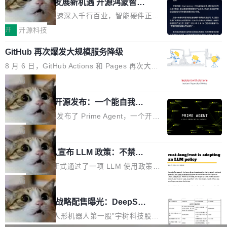
或造假。问题是，作为读者，如果你筛选出那些
共商智能硬件发展新机遇 开源鸿蒙智能
的早期工程师之一，在 Grok 训练基础设施团队
度,案例厚度、全域覆盖、多线协同...
硬件开发者日杭州站即将举行
看起来最令人兴奋的论文，那它们大部分都是过
工作过。近日他在 X 上发了一条帖子，列出了他
随着万物智联加速深入千行百业，智能硬件正从
度宣传的。」 这才是真正的痛点。不是所有论文
认为现代 AI 领域最重要的三个开源项目。 第一
单点设备迈向智能化、网联化、协同化发展。作
开
开源科技
都有问题，是最吸引眼球的那批论文最有问题。
个名字毫无悬念：Flash Attention 2。 Hieu 的
为面向全场景、跨终端的分布式操作系统，开源
他引用的帖子来自 Mathew Shen，一位 ICLR 2
理由很具体。FA 系列不需要解释，但 FA2 是他
GitHub 再次爆发大规模服务降级
鸿蒙通过统一技术底座和分布式能力，为不同类
026 的读者：「看了篇 ...
认为最重要的一个——复杂度恰到好处，刚好能
型智能设备的开发、连接与互联提供关键支撑，
8 月 6 日，GitHub Actions 和 Pages 再次大规
驱动你去学 CuTe，但还没被那些"邪恶的" Hopp
也为产业链企业探索产品创新与商业增长打开新
模服务降级，Actions 完全不可用超过 5 小时，
局
er++ 优化所淹没，足够容易修改和适配。 更关
的空间。 8月14日，开源鸿蒙智能硬件开发者日
webhook 停发，连自托管 runner 也因调度层故
键的是 FA2 的持久性...
（OHDD：OpenHarmony Hardware Develope
Prime Agent 开源发布：一个能自我改
障无法工作。Pages、Copilot code review、C
进的编程 Agent，ARC-AGI 3 超越人类
r Day）将在杭州启航。活动面向智能硬件产业
opilot coding agent 全部受影响。从检测到完全
Prime Intellect 发布了 Prime Agent，一个开源
专家基线
链企业和开发者，邀请行业专家与资深技术顾
恢复，大约 12 小时。 这是 2026 年 8 月的第六
的编程 Agent Harness，核心设计围绕两个抽
局
问，围绕开源鸿蒙技术能力、设备适配、芯片适
起事故，其中四起与 AI/Copilot 服务相关。 Git
象：Recursive Language Model（RLM）和 C
配、功耗与稳定性调优、兼容性测评及统一互联
Hub 员工 kdaigle 在 HN 讨论中贴出了一组数
Rust 项目团队宣布 LLM 政策：不禁
ontinual Harness。在 ARC-AGI 3 基准测试
等内容展开系统讲解和实战交流，帮助企业进一
止，但你要承认哪些代码不是你写的
据：2025 年全年 10 亿次 commit。现在，每周
上，Prime Agent + Opus 5 的组合达到了 95.
Rust 语言项目正式通过了一项 LLM 使用政策，
步了解开源鸿蒙在智能...
2.75 亿次，全年预计 140 亿次。GitHub...
5% RHAE Best@1，超过了 ARC 报告的人类专
覆盖 rust-lang/rust 单一仓库的代码贡献。这不
局
家基线 95.4%。 不是又一个 coding agent 包装
是项目级别的官方立场，目前由五个团队采纳，
宇树科技 IPO 战略配售曝光：DeepSe
器 Prime Agent 的架构和市面上大多数 coding
但它可能是主流开源项目中关于 AI 辅助贡献最
ek 获配 93.3 万股，锁定 36 个月
agent 有本质区别。大多数 agent harness 的设
细致的一份规则。 政策的核心只有一句话：LLM
8月6日晚间，“人形机器人第一股”宇树科技股份
计是基于早期模型的能力—...