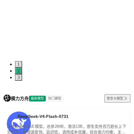
1
2
3
模力方舟
最新模型
热门模型
更多大模型
DeepSeek-V4-Flash-0731
高效轻量化MoE模型，总参284B，激活13B，原生支持百万超长上下
文能力。推理速度快、延迟低、调用成本低廉，综合能力均衡，主打