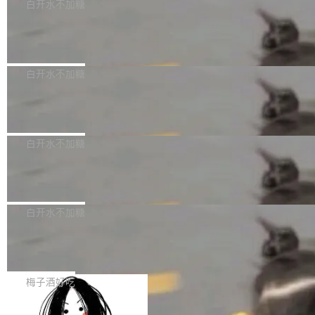
可以用来分析、提炼、审阅、建议，但不能用来
有限公司披露IPO发行价格及战略配售结果，杭
白开水不加糖
创作。 具体来说，LLM 生成的代码可以提交，
州深度求索人工智能基础技术研究有限公司（De
Docker 29.7.2 发布
但必须满足五个条件：预先安排、非关键、高质
epSeek）获配93.3399万股，按150.8元/股发行
量、充分测试、充分审查，并且必须披露。LLM
价格计算，认购金额约1.41亿元，股份锁定期为
Docker 29.7.2 现已发布，具体更新内容如下：
不得生成涉及安全性的关键变更，除非作者本身
36个月。 公告显示，本次宇树科技战略配售对
Bug fixes and enhancements 修复多次传递同
白开水不加糖
就是领域专家。即使如此，政策也"强烈不建
象主要包括长期投资机构、与公司业务具有战略
一环境变量时，docker service create和docker
议"这么做。 对于不披露的情况，审核者可以直
合作关系或长期合作愿景的大型企业、科创板保
Apache Fluss 毕业成为顶级项目
service update会发生 panic 的问题。docker/cl
接关闭 PR，无需解释。 政策作者 Jynn Ne...
荐人跟投子公司，以及公司高级管理人员和核心
i#7145 修复了 Docker Engine 29.7.0 中引入的
今年 7 月，Apache Fluss 的毕业提案在 Apach
员工参与设立的专项资产管理计划。其中，Dee
一个回归问题，该问题导致拉取镜像时会拒绝包
e 孵化器项目管理委员会（IPMC）投票中获得
白开水不加糖
pSeek作为与宇树科技具备战略合作关系的企
含绝对 hardlink 目标的镜像（此类镜像由某些镜
全票通过，随后获 Apache 软件基金会董事会批
业，获配股份数量占本次发行数量的2.31%。 除
像构建工具生成）。moby/moby#53305 修复了
马斯克 AI 百科项目 Grokipedia 被曝数
准。今天，Apache 软件基金会正式宣布 Apach
DeepSeek外，腾讯旗下上海启善投资有限公司
月未更新
Docker Engine 29.7.0 中引入的一个回归问
e Fluss 孵化毕业，成为 Apache 顶级项目（TL
埃隆·马斯克推出的AI百科项目 Grokipedia 被曝
获配9...
题，该问题可能导致在旧版 Linux 内核...
P）！这一里程碑不仅标志着 Fluss 迈入新的发
长期停止内容更新，未能实现其作为“AI版维基百
白开水不加糖
展阶段，也将进一步推动流式存储、实时湖仓与
科”替代品的目标。 据 Lawfare 最新调查，自今
AI 数据基础加速融合，为实时数据基础设施的发
Solon I18n：三种解析器，零样板代码
年4月以来，Grokipedia 页面更新功能基本停
展开启新的篇章。
滞，过去三个月内没有任何条目完成更新，用户
如果你在 Spring Boot 里做过国际化，流程大概
提交的编辑请求也长期处于待处理状态。 Groki
是这样的：配 MessageSource 的 Bean、写 R
梅子酒好吃
pedia 于去年底上线，定位为由人工智能生成内
eloadableResourceBundleMessageSource、
容的百科平台，被马斯克视为传统众包百科网站
Apache Doris 4.1 全面增强 Iceberg：
声明 LocaleResolver、注册 LocaleChangeInt