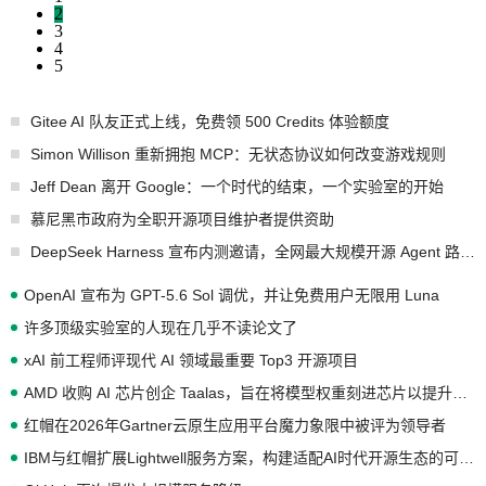
2
3
4
5
Gitee AI 队友正式上线，免费领 500 Credits 体验额度
Simon Willison 重新拥抱 MCP：无状态协议如何改变游戏规则
Jeff Dean 离开 Google：一个时代的结束，一个实验室的开始
慕尼黑市政府为全职开源项目维护者提供资助
DeepSeek Harness 宣布内测邀请，全网最大规模开源 Agent 路演现场诞生
OpenAI 宣布为 GPT-5.6 Sol 调优，并让免费用户无限用 Luna
许多顶级实验室的人现在几乎不读论文了
xAI 前工程师评现代 AI 领域最重要 Top3 开源项目
AMD 收购 AI 芯片创企 Taalas，旨在将模型权重刻进芯片以提升推理性能
红帽在2026年Gartner云原生应用平台魔力象限中被评为领导者
IBM与红帽扩展Lightwell服务方案，构建适配AI时代开源生态的可信基础设施