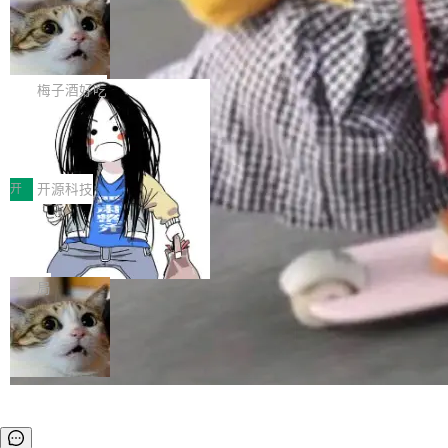
安全与合规要求。对于大多数普通研发场景，公
渐丰富，用户关注的重点也在发生变化：不只是
Gemini 的架构师。Google 首席科学家。 Jeff D
有云模型能够满足快速试用和效率提升的需求。
让AI用起来，还要进一步看清混合算力时代下，
🔥 SolonCode v2026.8.4 发布：界面
ean 在 Google 工作了 27 年后，宣布离职。 他
但对于金融、能源、医疗等对数据安全要求较...
字体可调、22 种语言、记忆搜索增强
Token花在哪里、算力是否被充分利用，以及持
不是一个人走。一同离开的还有 Sanjay Ghema
打开终端就能上岗的全中文编码智能体，这一轮
续增长的AI成本该如何优化。 深信服AI算力网关
wat（Google 员工编号 23，Jeff Dean 二十多
把「看得清、用母语、记得住」三件事一次补
梅子酒好吃
正是围绕这些实际问题，从Token治理和成本治
年的编程搭档，MapReduce 和 Bigtable 的共同
齐。 SolonCode 是什么 SolonCode 是杭州无
理两个方面，让用户的每一份算力都看得清、管
作者）、Quoc Le（Google 大脑核心成员，Se
让“代码语义理解”深度释放AI Coding
耳科技研发的企业级终端编码智能体——一位全
得住、用得稳、省得下、更安全！ 一、从现在开
价值潜能：华为云码道（CodeArts）
q2Seq 和 DocAI 的共同发明人）以及 Oriol Vin
中文驱动的数字员工，自主理解需求、规划步
一、代码仓深度理解技术的作用与价值 在软件工
始，Token使用一目...
代码仓技术解析
yals（Gemini 联合负责人，AlphaSta...
骤、编写代码。不挑模型、不挑平台，curl 一行
程实践中，代码仓是企业核心知识资产的主要载
开
开源科技
装完即用。 开源地址：Gitee · GitCode · GitHu
体。企业级代码仓库通常包含数十万乃至数百万
b 安装 支持 Java 8+（8~26）、macOS / Linu
一条“删库”命令跑 17 小时，算法工程
个文件，其规模远超单次模型调用可承载的上下
师删光 89TB 数据只为干私活
x / Windows / Harmony PC。 # macOS / Linu
文窗口。随着项目规模的持续扩张与代码历史的
最高人民检察院8月4日公布了一起案件：北京一
x / Harmony PC curl -fsSL https://solon.noea
不断累积，代码仓中的模块关系、接口契约、业
名90后算法工程师王某，为了给自己接的私活腾
局
r.org/solon...
务逻辑等关键信息往往分散于数十乃至数百个文
服务器空间，删光了公司AI游戏部门的全部核心
件之中，形成高度复杂的知识关联网络。传统的
数据。 王某2024年1月入职东城区某科技公司AI
代码检索手段（如关键词匹配、目录遍历）仅能
短剧部门，有互联网大厂背景。在公司内部架构
在语法层面完成文本定位，难以触及代码的语义
调整期间，部门三次通知全员将数据从A集群迁
内涵与结构关联，导致开发者使用代码智能体在
移到B集群，王某都回复了"收到"。 他没有迁移
理解大规模代码仓时面临显著"代码仓理解"瓶
数据。2024年9月3日下午4点，他使用此前登录