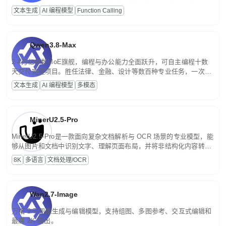
高并发、轻量化任务，适合日常对话、内容创作、基础 RAG、批量
文本生成
AI 编程模型
Function Calling
文案处理等普惠刚需场景。
Qwen3.8-Max
2.4万亿参数MoE旗舰，编程与办公能力全面跃升，可自主编程十数
天交付完整项目。胜任法律、金融、设计等数百种专业任务，一次对
话端到端交付生产级成果。原生视觉理解贯穿规划、执行与验证全流
文本生成
AI 编程模型
多模态
程，支持超长文档与长视频的深度语义解析。长程任务中自主规划与
闭环迭代，持续进化。
MinerU2.5-Pro
MinerU2.5-Pro是一款面向复杂文档解析与 OCR 场景的专业模型，能
够从图片和文档中识别文字、理解页面布局，并将非结构化内容转换
为便于存储、检索和二次处理的结构化结果。
8K
多语言
文档处理/OCR
Wan2.7-Image
万相 2.7 图像生成与编辑模型，支持组图、多图参考、交互式编辑和
最高 2K 输出。