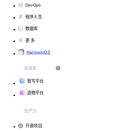
DevOps
程序人生
数据库
更 多
HarmonyOS
实验室
智写平台
造物平台
生产力
开源项目