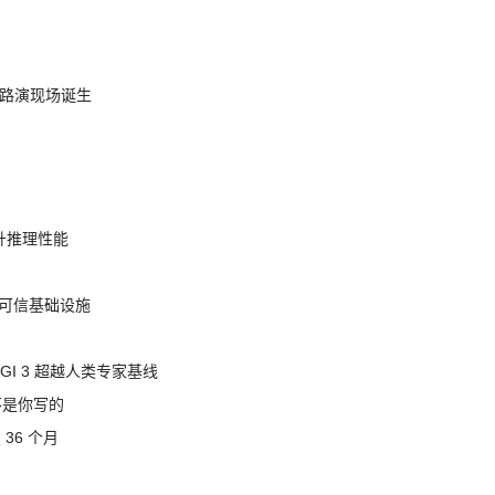
nt 路演现场诞生
提升推理性能
态的可信基础设施
AGI 3 超越人类专家基线
不是你写的
 36 个月