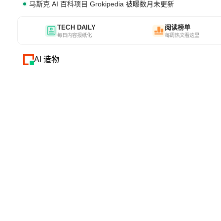
马斯克 AI 百科项目 Grokipedia 被曝数月未更新
TECH DAILY
阅读榜单
每日内容报纸化
每周热文看这里
AI 造物