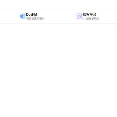
DevFM
智写平台
当天资讯听着看
AI 创作更轻松