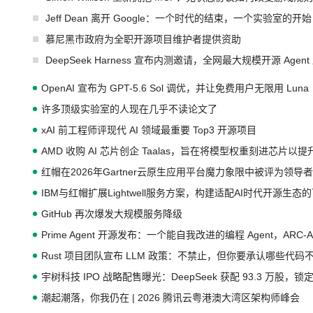
Jeff Dean 离开 Google：一个时代的结束，一个实验室的开始
慕尼黑市政府为全职开源项目维护者提供资助
DeepSeek Harness 宣布内测邀请，全网最大规模开源 Age
OpenAI 宣布为 GPT-5.6 Sol 调优，并让免费用户无限用 Luna
许多顶级实验室的人现在几乎不读论文了
xAI 前工程师评现代 AI 领域最重要 Top3 开源项目
AMD 收购 AI 芯片创企 Taalas，旨在将模型权重刻进芯片以
红帽在2026年Gartner云原生应用平台魔力象限中被评为领导者
IBM与红帽扩展Lightwell服务方案，构建适配AI时代开源生
GitHub 再次爆发大规模服务降级
Prime Agent 开源发布：一个能自我改进的编程 Agent，ARC-
Rust 项目团队宣布 LLM 政策：不禁止，但你要承认哪些代码
宇树科技 IPO 战略配售曝光：DeepSeek 获配 93.3 万股，锁定
潮起潮落，你我仍在 | 2026 腾讯云粤港澳大湾区架构师峰会