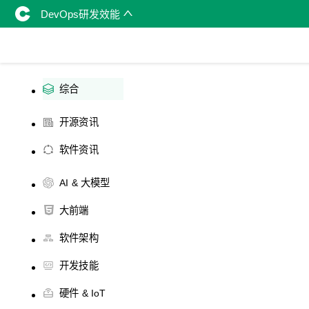
DevOps研发效能
综合
开源资讯
软件资讯
AI & 大模型
大前端
软件架构
开发技能
硬件 & IoT