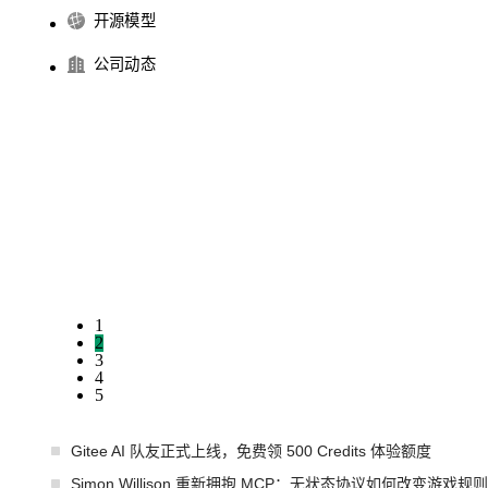
开源模型
公司动态
1
2
3
4
5
Gitee AI 队友正式上线，免费领 500 Credits 体验额度
Simon Willison 重新拥抱 MCP：无状态协议如何改变游戏规则