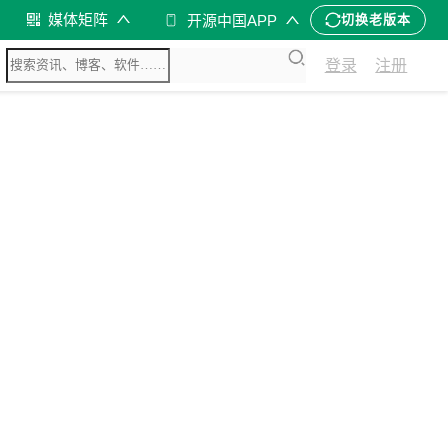
媒体矩阵
开源中国APP
切换老版本
登录
注册