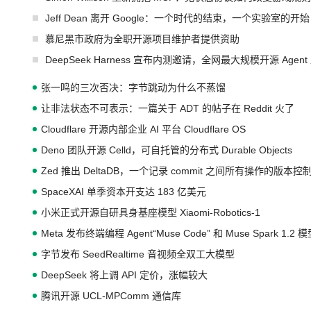
Jeff Dean 离开 Google：一个时代的结束，一个实验室的开始
慕尼黑市政府为全职开源项目维护者提供资助
DeepSeek Harness 宣布内测邀请，全网最大规模开源 Age
张一鸣的三次否决：字节跳动为什么不蒸馏
让非法状态不可表示：一篇关于 ADT 的帖子在 Reddit 火了
Cloudflare 开源内部企业 AI 平台 Cloudflare OS
Deno 团队开源 Celld，可自托管的分布式 Durable Objects
Zed 推出 DeltaDB，一个记录 commit 之间所有操作的版本控
SpaceXAI 单季资本开支达 183 亿美元
小米正式开源自研具身基座模型 Xiaomi-Robotics-1
Meta 发布终端编程 Agent“Muse Code” 和 Muse Spark 1.2 
字节发布 SeedRealtime 音视频全双工大模型
DeepSeek 将上调 API 定价，涨幅较大
腾讯开源 UCL-MPComm 通信库