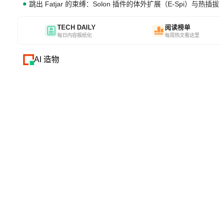
跳出 Fatjar 的束缚：Solon 插件的体外扩展（E-Spi）与热插拔（
TECH DAILY
阅读榜单
每日内容报纸化
每周热文看这里
AI 造物