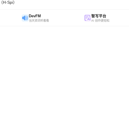
H-Spi）
DevFM
智写平台
当天资讯听着看
AI 创作更轻松