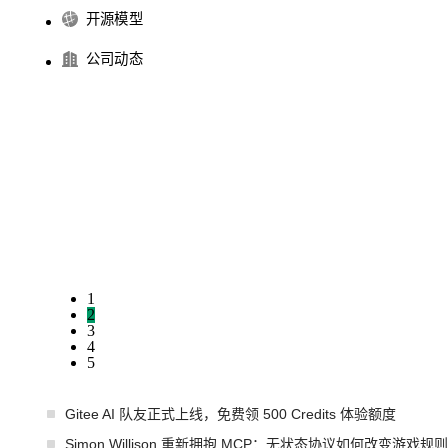
开源模型
公司动态
1
2
3
4
5
Gitee AI 队友正式上线，免费领 500 Credits 体验额度
Simon Willison 重新拥抱 MCP：无状态协议如何改变游戏规则