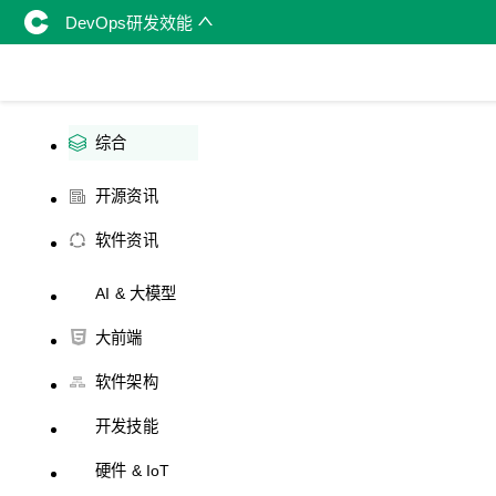
DevOps研发效能
综合
开源资讯
软件资讯
AI & 大模型
大前端
软件架构
开发技能
硬件 & IoT