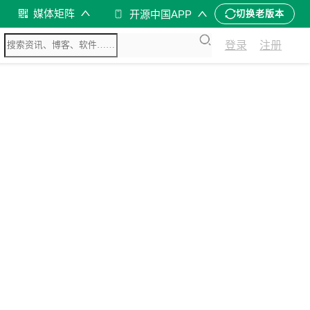
媒体矩阵
开源中国APP
切换老版本
登录
注册