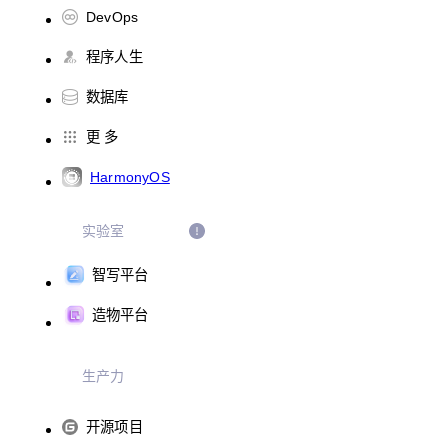
DevOps
程序人生
数据库
更 多
HarmonyOS
实验室
智写平台
造物平台
生产力
开源项目