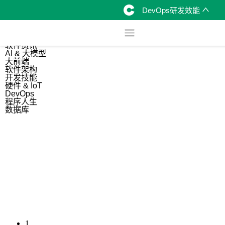
DevOps研发效能
综合
开源资讯
软件资讯
AI & 大模型
大前端
软件架构
开发技能
硬件 & IoT
DevOps
程序人生
数据库
1