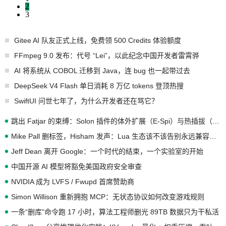
2
3
Gitee AI 队友正式上线，免费领 500 Credits 体验额度
FFmpeg 9.0 发布：代号 “Lei”，以此纪念中国开发者雷霄骅
AI 将系统从 COBOL 迁移到 Java，连 bug 也一起带过去
DeepSeek V4 Flash 单日消耗 8 万亿 tokens 登顶热搜
SwiftUI 问世七年了，为什么开发者还在骂它？
跳出 Fatjar 的束缚：Solon 插件的体外扩展（E-Spi）与热插拔（H-Spi）
Mike Pall 删标签，Hisham 发声：Lua 生态该不该告别永远兼容的旧梦？
Jeff Dean 离开 Google：一个时代的结束，一个实验室的开始
中国开源 AI 模型将豁免美国政府安全审查
NVIDIA 成为 LVFS / Fwupd 首席赞助商
Simon Willison 重新拥抱 MCP：无状态协议如何改变游戏规则
一条“删库”命令跑 17 小时，算法工程师删光 89TB 数据只为干私活