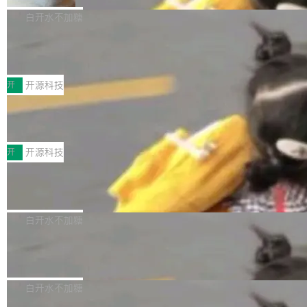
V ...
注意这是 OpenCode 一家的消耗。 OpenCode
作系统的第十八个主要版本。 自 NetBSD 10.1
白开水不加糖
是 Anomaly 出品的 AI 编程工具，套餐 10 美元/
以来的变化 更新亮点： 新增对 RISC-V 处理器
月。用户交了 10 美元，就能用 DeepSeek Flas
2026 ChinaJoy鸿蒙游戏增长臻享会举
架构的支持。NetBSD 11.0 是首个支持 64 位 R
办，鲸鸿动能系统呈现游戏行业解决方
h 随便写代码，按网友说法：「怎么使劲用也用
ISC-V 平台的稳定版本，涵盖一系列基于 StarFi
8月1日，2026 ChinaJoy期间，鸿蒙游戏增长臻
案
不完。」5T 来自免费额度，3T 来自 Go...
ve JH71XX 的设备，例如 VisionFive 2、PINE
享会在上海举办。鸿蒙生态的全场景智慧营销平
开
开源科技
64 STAR64，以及 QEMU。 增强了对 POSIX.1
台鲸鸿动能协同华为游戏中心，面向游戏行业开
-2024 和 C23 编程接口标准的兼容性。 compat
技嘉X3D系列再添新成员 B850 AORU
发者及生态伙伴，系统呈现了平台在游戏领域的
S ELITE X3D主板强化性能体验
_linux(8) 增强了对 Linux 系统调用的支持，包
完整能力版图——从IAP高价值用户的全周期经
面向AMD Ryzen X3D处理器玩家，技嘉X3D系
括 epoll（围绕 kqueue 实现）、POSIX 消息队
营、到IAA游戏的“买变一体”正循环、再到联运与
列主板阵容迎来新成员——B850 AORUS ELITE
开
开源科技
列、...
广告协同的全链路经营闭环，以及面向全球市场
X3D。作为面向主流高性能平台打造的全新主板
的出海增长布局。 华为终端云业务商业化销售负
Zadig v5.0 发布：AI 发布专员与 AI 审
产品，B850 AORUS ELITE X3D延续技嘉在X3
查专员上线
责人在开场致辞中表示，游戏开发者的核心诉求
D平台优化上的技术积累，旨在为游戏玩家带来
我们团队这几天最大的卡点不是 AI 写得不够
已不再是“多一个投放渠道”，而是一套能够持续
更稳定、更高效的装机选择。 B850 AORUS ELI
好，是 AI 写得太好了。 好到审查排期从两天的
白开水不加糖
驱动增长的体系。截至目前，搭载HarmonyOS
TE X3D基于AMD AM5平台打造，支持AMD Ry
活儿拖成了五天。PR 一堆起来没人敢合，发布
6的终端设备已突破7000万台，注册开发者数量
zen 9000/8000/7000系列处理器，并针对X3D
Dgraph v25.4.0 发布，具有图形后端的
窗口推了又推。好到合进 main 分支的代码，我
已突破 1100 万。随着鸿蒙生态汇聚越来越多的
原生 GraphQL 数据库
处理器特性进行平台级优化。其搭载X3D鸡血模
们自己都没看完。 这事不是个例。GitLab 调研
Dgraph 是一个水平可扩展的分布式 GraphQL
高质量游戏...
式2.0，可根据不同使用场景释放处理器潜力，
过 1528 名开发者，85% 说 AI 把瓶颈从写代码
数据库，有一个图形后端。作为一个原生的 Gra
白开水不加糖
帮助玩家在游戏与高负载应用中获得更充分的性
转移到了审代码。 写代码有人替你干了。但审代
phQL 数据库，它严格控制数据在磁盘上的排列