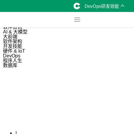
DevOps研发效能
综合
开源资讯
软件资讯
AI & 大模型
大前端
软件架构
开发技能
硬件 & IoT
DevOps
程序人生
数据库
1