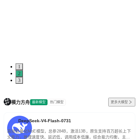
1
2
3
模力方舟
最新模型
热门模型
更多大模型
DeepSeek-V4-Flash-0731
高效轻量化MoE模型，总参284B，激活13B，原生支持百万超长上下
文能力。推理速度快、延迟低、调用成本低廉，综合能力均衡，主打