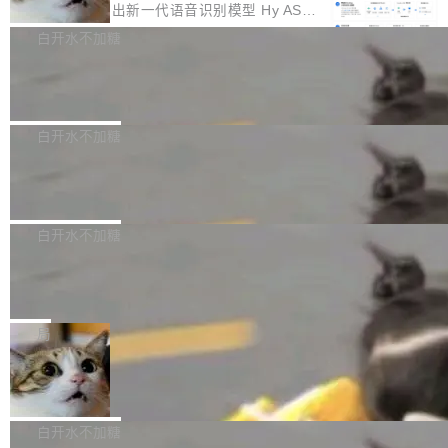
颈。 代码仓深度理解服务（以下简称" CodeBas
的账号密码进入A集群，输入了一条被程序员圈
存永远不够用。 Cloudflare 的 Workers AI 团队
腾讯混元正式推出新一代语音识别模型 Hy ASR
e深度理解服务"）是华为云码道（CodeA...
称为"删库跑路"的命令——最高管理员权限、无
一直在跑这些模型的推理。他们在官方博客上发
3.0preview。基于最新一代大语言模型 Hy3 的
白开水不加糖
需确认、强制递归删除。17个小时后，运维人员
了一篇技术文章，详细拆解了三种让大模型在 G
语言理解能力，以及融合了高精度语音识别与深
发现异常并中止进程时，89TB数据已经没了。
Pale Moon 34.3.2 发布，苍月浏览器
PU 上跑得更省、更快的技术手段——KV cache
度语义理解能力，实现了语音识别能力的全面升
删掉的是AI游戏部门的全部开发文件，包括公司
量化、模型权重压缩、以及共享 KV cache 的完
级。 根据介绍，Hy ASR3.0preview 目标在于：
Pale Moon 34.3.2 现已发布，这是一个安全更
自研的多个文生3D和...
整性保护。效果是：吞吐量提升 41%，每 token
让语音识别不再只是听清，而是真正听懂。通过
新和少量网页兼容性修复版本。 Changes/fixe
白开水不加糖
成本降低 30%，精度不变。 FP8 省的不仅是显
先理解你的语境和意图，再把准确的文字直接给
s： 实现了URL.Parse()便捷功能 对浏览器内部
存 KV cache 是推理时最吃显...
PostgreSQL 18/19 新特性深度解读
到你。从“逐字转写、单点优化”演进为“理解语
函数添加了多项边界检查，以避免潜在的越界访
境、兼容场景、一键直出”。 Hy ASR 3.0 previe
问、下溢和溢出。（DiD） 修复了加载和解析内
演讲者分享了一个有趣的实践：面对 PG 18 已
w 不要求标准普通话，方言识别覆盖粤语、吴语
容提供的字体时出现的几个问题 为避免音频加
发布的 Release Notes，他利用 AI 工具（如 Co
白开水不加糖
等 10 大方言片区和 20 余个二级小片区。在开
载、处理和播放过程中可能出现的一系列错误，
pilot）对数千条 commit 日志进行自动分析，先
源评测集中，Hy ASR 3.0 preview 在多语种的
对音频采样频率设定了下限 采样率低于 8kHz
慕尼黑市政府为全职开源项目维护者提
让模型总结出三十余条潜在特性，再逐条要求生
WER（...
供资助
（通常被认为是 "telephone"/"walkie-talkie" 音
成详细解释和代码校验，最终筛选出对用户体感
"在过去大约 10 年的大部分时间里，libexpat 的
质的最低采样率）的音频格式将被拒绝 修复了 C
最强的若干项。对于尚未正式发版的 PG 19，则
维护工作一直与我的日常工作、家务、社交生活
局
SS 圆角虚线样式中可能存在的问题 如果表单中
通过拉取过去一年内（从 PG 18 Beta1 时间点
和休闲娱乐竞争时间。" 这是 libexpat 维护者 S
的图像元素不在同一个子树中，则它们将不再关
至今）的所有 commit，同样交由 AI 分析提炼。
Firefox 153.0.3 发布
ebastian Pipping 写在博客里的话。8 月 4 日，
联 加...
经过人工复核，准确度令人满意。这一方法也为
他宣布了一个新消息：从 2026 年 8 月 1 日起，
Firefox 153.0.3 现已发布，具体更新内容如
社区爱好者提供了高效跟踪新版本的思路。
他可以全职维护 libexpat 了，最长 6 个月。发
下： New Smart Window 包含多项增强功能：
白开水不加糖