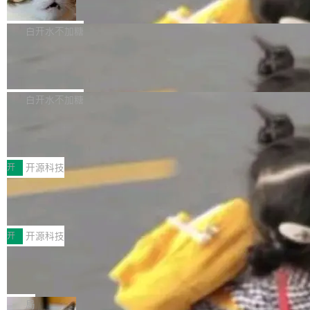
准 AI 能力认知
撑庞大支出的资金来源却呈现出截然不同的面
sh | bash 安装一个能在大项目里自动规划、写
机器出题的前提，是让机器拥有全局视野。整个
貌。数据显示，微软和 Meta 主要依托充沛的经
代码、验证结果的 AI 终端工具。 据介绍，Muse
构建流程可以分为四个环节：建图 → 控制难度
白开水不加糖
营现金流来覆盖资本开支，其资本支出覆盖率分
Code 是 Meta 的编程 agent 产品。它和市场上
→ 质量把关 → 数据概览。
别达到155% 和106%;而SpaceXAI的经营现金
已有的终端编程 agent 在设计理念上有几个明显
腾讯开源 UCL-MPComm 通信库
流仅能覆盖资本开支的12...
的差异点。 异步后台 agent：Muse Code 有一
腾讯网平团队宣布开源了 UCL-MPComm 通信
个主 agent 循环，外加一组后台 agent。这些后
库，并将作为transport接入Mooncake TENT。
白开水不加糖
台 agent...
该通信库针对AI Memory池化场景的数据传输需
CoStrict入选工信部2025人工智能应用
求进行了深度优化，能够实现数据中心内大规模
典型案例
计算节点间多种内存类型的高性能通信。 UCL-
近日，工信部科技司公示《2025人工智能应用典
MPComm将作为一种传输引擎接入Mooncake T
型案例入选名单》，深信服“面向企业研发场景的
开
开源科技
ENT，实现零拷贝传输性能提升30%、非零拷贝
开源 AI 编程平台 CoStrict 应用”凭借卓越的技术
深信服AI算力网关入选工信部人工智能
传输性能最高提升5倍。UCL-MPComm底层基
创新与落地成效成功入选。 全链路私有化部署，
应用典型案例！
于自研UCL-Engine通信引擎，后续腾讯网平将
助力企业AI研发安全落地 当前，越来越多企业已
前不久，工业和信息化部正式发布《2025年人工
持续开源更多基于UCL-Engine的高性能通信组
经开始引入 AI Coding 工具，通过调用公有云模
智能应用典型案例名单》，集中展示人工智能在
开
开源科技
件。 腾讯网平团队在UCL-MPComm中实现了一
型或企业内部部署模型提升研发效率。但随着 AI
各领域的应用成果，覆盖技术底座、行业赋能、
个独立于业务线程的全局通信引擎（Engine），
Coding 从个人辅助工具逐步走向团队级、组织
Jeff Dean 离开 Google：一个时代的结
产品应用、支撑保障、专题等五大方向。深信服
并实...
束，一个实验室的开始
级应用，企业在规模化落地过程中，对安全性、
AI算力网关（AI创新平台）成功入选！ 随着各行
Google 员工编号 20。MapReduce 作者之一。
可控性和代码质量提出了更高要求。 首先是数据
各业的Agent走向规模化建设，算力构成形态逐
Bigtable 作者之一。TensorFlow 的作者之一。
局