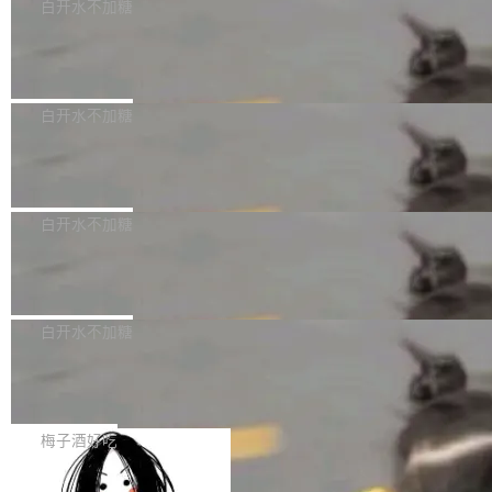
可以用来分析、提炼、审阅、建议，但不能用来
有限公司披露IPO发行价格及战略配售结果，杭
白开水不加糖
创作。 具体来说，LLM 生成的代码可以提交，
州深度求索人工智能基础技术研究有限公司（De
Docker 29.7.2 发布
但必须满足五个条件：预先安排、非关键、高质
epSeek）获配93.3399万股，按150.8元/股发行
量、充分测试、充分审查，并且必须披露。LLM
价格计算，认购金额约1.41亿元，股份锁定期为
Docker 29.7.2 现已发布，具体更新内容如下：
不得生成涉及安全性的关键变更，除非作者本身
36个月。 公告显示，本次宇树科技战略配售对
Bug fixes and enhancements 修复多次传递同
白开水不加糖
就是领域专家。即使如此，政策也"强烈不建
象主要包括长期投资机构、与公司业务具有战略
一环境变量时，docker service create和docker
议"这么做。 对于不披露的情况，审核者可以直
合作关系或长期合作愿景的大型企业、科创板保
Apache Fluss 毕业成为顶级项目
service update会发生 panic 的问题。docker/cl
接关闭 PR，无需解释。 政策作者 Jynn Ne...
荐人跟投子公司，以及公司高级管理人员和核心
i#7145 修复了 Docker Engine 29.7.0 中引入的
今年 7 月，Apache Fluss 的毕业提案在 Apach
员工参与设立的专项资产管理计划。其中，Dee
一个回归问题，该问题导致拉取镜像时会拒绝包
e 孵化器项目管理委员会（IPMC）投票中获得
白开水不加糖
pSeek作为与宇树科技具备战略合作关系的企
含绝对 hardlink 目标的镜像（此类镜像由某些镜
全票通过，随后获 Apache 软件基金会董事会批
业，获配股份数量占本次发行数量的2.31%。 除
像构建工具生成）。moby/moby#53305 修复了
马斯克 AI 百科项目 Grokipedia 被曝数
准。今天，Apache 软件基金会正式宣布 Apach
DeepSeek外，腾讯旗下上海启善投资有限公司
月未更新
Docker Engine 29.7.0 中引入的一个回归问
e Fluss 孵化毕业，成为 Apache 顶级项目（TL
埃隆·马斯克推出的AI百科项目 Grokipedia 被曝
获配9...
题，该问题可能导致在旧版 Linux 内核...
P）！这一里程碑不仅标志着 Fluss 迈入新的发
长期停止内容更新，未能实现其作为“AI版维基百
白开水不加糖
展阶段，也将进一步推动流式存储、实时湖仓与
科”替代品的目标。 据 Lawfare 最新调查，自今
AI 数据基础加速融合，为实时数据基础设施的发
Solon I18n：三种解析器，零样板代码
年4月以来，Grokipedia 页面更新功能基本停
展开启新的篇章。
滞，过去三个月内没有任何条目完成更新，用户
如果你在 Spring Boot 里做过国际化，流程大概
提交的编辑请求也长期处于待处理状态。 Groki
是这样的：配 MessageSource 的 Bean、写 R
梅子酒好吃
pedia 于去年底上线，定位为由人工智能生成内
eloadableResourceBundleMessageSource、
容的百科平台，被马斯克视为传统众包百科网站
Apache Doris 4.1 全面增强 Iceberg：
声明 LocaleResolver、注册 LocaleChangeInt