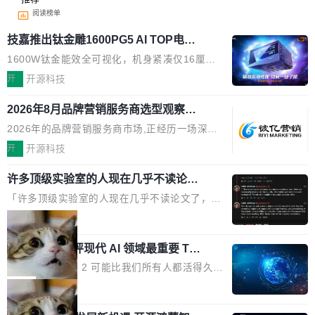
阅读榜单
技嘉推出钛金雕1600PG5 AI TOP电
源：为发烧级主机与本地AI算力打造旗
1600W钛金能效全可视化，机身紧凑仅16厘米
舰供电方案
继2026台北电脑展首度亮相后，技嘉科技近日正
开
开源科技
式发布钛金雕1600PG5 AI TOP电源。这款高端
2026年8月品牌营销服务商选型观察：
电源专为发烧级DIY主机与本地AI算力平台打
从流量思维到品牌资产思维的范式转移
造，整机长度仅16厘米，提供1600W额定功率
2026年的品牌营销服务商市场,正经历一场深刻
与80PLUS钛金能效；支持ATX 3.1与PCIe 5.1
的价值重构。全球全案品牌代理机构市场从2025
开
开源科技
规范，结合服务器级元件、完善供电线材与内置
年的83.1亿美元增长至2026年的86.6亿美元,年
实时LCD监控屏，可充分满足当下高阶PC主机
许多顶级实验室的人现在几乎不读论文
复合增长率达5.44%,预计2032年将突破120亿美
了
的严苛使用需求。 澎湃功率，紧凑机身 钛金雕1
元。数字广告与公共关系相关服务市场更是从20
「许多顶级实验室的人现在几乎不读论文了，而
600PG5 AI TOP具备强悍输出功率，同时实现
25年的8463亿美元扩张至2026年的8763亿美
且他们认为 ICLR/ICML/NeurIPS 充斥着大量过
局
机身尺寸大幅精简。整机长度仅16厘米，属于同
元。数字的背后是一个清晰的事实——品牌对专
度宣传和欺诈。」 OpenAI 研究员 Keller Jorda
功率段机身尺寸十分紧凑的1600W电源产品。小
业化营销服务的需求从未如此迫切。 但市场扩容
xAI 前工程师评现代 AI 领域最重要 Top
n 这条推文引发了广泛讨论。他不是在说风凉
巧机身有效提升市面主流标准A...
3 开源项目
的同时,服务商的竞争逻辑正在改变。2026年Top
话，他是说出了一个圈内人尽皆知但很少公开捅
Flash Attention 2 可能比我们所有人都活得久。
Agency年度合辑的观察指出,“产品”这个离消费
破的事实。 Jordan 随后补充了一句软化声明：
这句话不是来自某个技术博客，而是出自 Hieu
局
者最近的载体,在整个品牌营销层面的权重显著变
「我不认为这些会议上大部分论文都在过度宣传
Pham 的一条推文。Hieu Pham 是谁？他是 xAI
高了。全域营销服务商的竞争正在从规模转向深