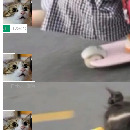
哪些组合有效，作者说，你得靠"文档、校验、或
有科技公司做的一样。只不过，实际上它不一
Workers 和 Durable Objects 的守护进程。 设
者部落知识"。 换个写法。Rust 的 enum，两个
样。这是 Sandstorm.io 的重制版，我十年前的
鲁大师7月新机性能/流畅/AI榜：vivo夺
计思路很直接：每个对象是一个独立的 SQLite
变体：Switchable...
性能、流畅双第一，三星Galaxy Z系列
那个创业公司。不同的是，这次它构建在 Cloudf
数据库，按名称寻址，复制到你自己的 S3 兼容
2026年7月的手机市场，由于存储等硬件成本暴
新折叠缺席
lare Workers 上——我花了九年时间搭建的平台
存储库里。节点之间只通过这个存储库协调——
增，手机厂商的日子也不好过啊，新机速度明显
开
开源科技
——并且深度集成了 AI。这基本上是我十年秘密
没有控制平面，没有共识协议。每个对象自带一
放缓，因此硝烟味淡了许多。新机参数规格除开
计划的顶峰。 十年前，Ken...
个小型数据库，应用天然按分片构建，单个数据
Zed 推出 DeltaDB，一个记录 commit
高价的三星折叠（三星Galaxy Z Fold8 Ultra / Z
之间所有操作的版本控制系统
库的竞争和爆炸半径问题在设计层面就被消除
Fold8 / Z Flip8）外，其余要么是中低端机器，
Zed 编辑器团队发布了新项目——DeltaDB，一
了。 闲置的 cell 会休眠到几乎不占资源。当 cel
例如iQOO Z11i、REDMI Note 17、REDMI No
个在 git commit 之间记录每一次编辑操作的版
局
l 迁移或唤醒时，新宿主从 S3 恢复 SQLite 数据
te 17 Pro、OPPO K15，要么是vivo X300 E这
本控制系统。目前处于 Early Access 阶段。 De
库继续执行。存储库是持久化的唯一真相...
样的次旗舰。 Galaxy Z Fold8 Ultra / Z Fold8 /
SpaceXAI 单季资本开支达 183 亿美元
ltaDB 的核心思路直接写在 landing page 最显
Z Flip8三款折叠屏新机均在7月22日发布，且全
眼的位置：「Software is made between com
根据风险投资人Tomer Tunguz 博客（VC 分
部搭载骁龙8 Elite Gen5 for Galaxy，它们本该
mits」——软件是在 commit 之间写出来的。git
析）披露的最新分析与第二季度业绩报告，Spac
白开水不加糖
是7月性...
只记录了你提交的最终状态，但真正的工作过程
eXAI在上个季度的总资本支出飙升至183.7亿美
——打字、删改、试错、agent 对话——都在 co
Meta 发布终端编程 Agent“Muse Cod
元。其中，绝大部分资金被直接用于 AI 领域，
e” 和 Muse Spark 1.2 模型
mmit 之间的空隙里丢失了。 DeltaDB 要做的就
金额高达158.3亿美元，这一单项投入已经逼近
Meta 今天发布了两款 AI 产品：Muse Code，
是把这段空隙补上。 回退到任何一次编辑：Delt
微软同期总资本开支的四成。 与亚马逊、Alpha
一个在终端里运行的编程 agent；Muse Spark
局
aDB 捕获 commit 之间的每一次操作，...
bet、微软以及 Meta 等传统科技巨头相比，Spa
1.2，驱动这个 agent 的新模型。一句话概括：
ceXAI的资金消耗速度尤为引人瞩目。然而，支
美团开源 LoHoSearch，用知识图谱校
你可以用 curl -fsSL https://dev.meta.ai/install.