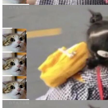
来自中国开发者雷霄骅（Lei Xiaohua）。 对于
外媒近日曝光了亚马逊的多份内部报告显示，AI
P9 patch03及以上版本。 *升级路径：设置 > 搜
很多中国音视频开发者而言，这个名字并不陌
导致公司在多个项目上超支。《金融时报》报道
白开水不加糖
索“软件更新” > 检查更新，即可搜索新版本，下
生。十年前，他通过大量中文技术文章、源码分
称，仅一个项目的成本超支就高达 180 万美元
载安装完成升级即可。 没有...
析和开源示例，让一代开发者第一次真正理解 F
Hugging Face CEO 发声：中国正在开
（约合人民币 1215 万元）。 具体来说，一名工
源模型上碾压我们
Fmpeg，也成为很多人进入音视频开发领域的
程师借助 Anthropic 旗下 Claude Sonnet 模型
"他们正在开源模型上碾压我们。" Hugging Fac
“启蒙老师”。 而今年，恰好是雷霄骅离世十周
编写程序，目标是完成电商平台作者信息与商品
e CEO Clément Delangue 在 CNBC 的采访里
局
年。FFmpeg 社区最终选择用一个大版本的名
列表的数据匹配 —— 一项常规的数据处理任
没有拐弯抹角。他说中国正在赢得 AI 竞赛，而
字，留下了这份纪念。 雷霄骅曾是中国传媒大学
务，最终却产生了 180 万美元的账单，实际支出
当 AI agent 把源码变成了最好的扩展系
且按目前的速度，中国 AI 工具预计在今年底或
数字电视技术方向的博士生，长期从事视频、音
统，开发者工具必须开源
超出原定预算 860%。 更令人意外的是，该项目
2027 年就能追上美国前沿实验室的水平。 Dela
五年前，David Crawshaw 问过很多软件工程师
频技...
最终并未成功落地，而高额算力消耗持续运行长
ngue 把原因归结为一件事：开放协作。中国的
一个问题：你写过什么给自己用的程序？答案几
局
达 5 个月，公司直到财务对账时才察觉异常。这
AI 开发者在一个共享和协作的生态里加速迭代，
乎都是没有。工程师们整天用别人写的程序写程
意味着一个无人看管的 AI 程序，在近半年时间
而美国模型厂商在"闭门造车"。他的原话是 "buil
DeepSeek Harness 宣布内测邀请，全
序给别人用。偶尔有人自己写个博客系统、智能
里日夜不停地"烧钱"。 复盘显示，...
网最大规模开源 Agent 路演现场诞生
ding in silos"——各自为战，互不通气。 这个判
家居控制、家庭实验室，都算稀奇事。 Crawsh
一条内测招募帖，发出去的时候大概没人想到它
断从他嘴里说出来分量不同。Hugging Face 是
aw 是 Shelley 的作者，一个开源 AI coding age
会变成一场开源 Agent 生态的路演。 8月1日，
局
全球最大的开源 AI 平台，上面跑着上百万个模
nt。他最近在博客上写了一篇文章，核心论点很
DeepSeek Harness 团队负责人崔添翼（tiany
型。谁在开源赛道上领先，...
简单：开发者工具必须开源。 理由不是传统的自
商汤 SenseNova U1.5-Lite-Preview
i）在 X 上发帖： 「如果你是 Agent Harness 相
开源
由软件情怀，而是一个跟 AI agent 直接相关的
关开源项目的开发者，希望参加 DeepSeek Har
商汤科技宣布面向社区开源轻量级统一多模态模
技术判断。 两行 prompt 就能个性化任何软件 C
ness 的内测，可以回复或私信联系我。请附上
型的预览版本 SenseNova U1.5-Lite-Preview。
白开水不加糖
rawshaw 给出了两个 prompt。 第一个： "下载
GitHub id 以及开源代表作。」 DeepSeek 曾在
公告称，SenseNova U1.5-Lite-Preview并非简