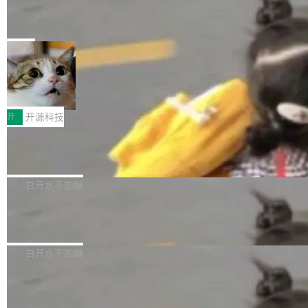
能表现。 在核心规格方面，B850 AO...
码、把关发版这两道关，还得靠人肉扛。 V5.0
竹知了：一个零依赖的单文件 HTML，
方式，以优化查询性能和吞吐量，减少集群中的
把儿时竹蝉玩具搬进浏览器
想让 AI 一起盯。
磁盘寻道和网络调用。 Dgraph v25.4.0 现已发
竹知了（zhuzhiliao）是那种小时候路边摊上几
布，具体更新内容包括： feat(zero)：Zero 现
块钱的玩意儿——一根小竹签，一个竹筒，一头
局
支持 --security superflag（token=...;whitelist
系着涂了松香的线。甩起来，竹膜震动，发出“哇
=...），与 Alpha 版本的格式一致，并据此对其
30倍效率升级：解锁医学影像数据要素
——哇”的蝉鸣声。实物越来越难找了，有开发者
价值化的真实路径
管理 HTTP 端点进行授权。 <blockquote> <p>
把它做成了 Web 玩具，放在 zhuzhiliao.imsai.c
完成一例腹部CT影像标注，张医生过去需要约1
<span><strong>警告：</strong>&nbsp;Zero
c 上，并在 GitHub 开源。 玩法很简单：按住屏
20个小时。他必须在数百张连续影像上，一笔一
开
开源科技
的 admin ...
幕画圈，或者直接甩手机。页面会实时显示转速
笔勾画边界，一层一层识别肌肉组织。如今，使
（圈/秒），声音来自真实竹知了录音的 1.72 秒
Apache Dubbo-go v3.3.2 正式发布
用东软飞标医学影像标注平台，同样的工作缩短
采样，无缝循环。音频解码失败时，还有一套合
至4小时，效率提升30倍。 这组数字背后，改变
这个版本面向生产环境，重心在内核稳定性。我
成兜底——锯齿波振荡器模拟脉冲，并联带通共
的不只是速度，而是把医学影像转化为AI能力的
们彻底收敛了旧配置体系，扩展了 Triple 协议与
白开水不加糖
振峰模拟竹膜和筒腔共鸣。 技术细节上，物理引
路径真正打通了。 大型医院积累的影像数据规模
泛化调用能力，加强了应用级元数据和服务治
擎是绳系质点模型：重力、弹性绳（只拉不
庞大，但不能直接用于训练模型。器官、病灶和
Calibre 9.12 发布，功能强大的开源电
理，同时集中修了并发安全、资源泄漏和热路径
推）、空气阻力，1/240 秒定步长积...
子书工具
组织边界，必须由专业医生逐层识别、标记和校
性能问题。
Calibre 开源项目是 Calibre 官方出的电子书管
正，才能成为机器能理解的高质量数据。医学影
理工具。它可以查看，转换，编辑和分类所有主
白开水不加糖
像AI落地最昂贵的环节，不是算法，是专业医生
流格式的电子书。Calibre 是个跨平台软件，可
的时间。 张医生是某三甲医院放射科副主任医
SwiftUI 问世七年了，为什么开发者还
以在 Linux、Windows 和 macOS 上运行。 Cal
师，牵头一项腹部肌肉影像课题。他需要在数百
在骂它？
ibre 9.12 现已正式发布，此次更新内容如下：
Yakov Manshin 发了一期长达 40 分钟的 YouT