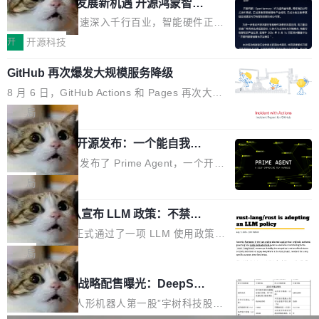
或造假。问题是，作为读者，如果你筛选出那些
共商智能硬件发展新机遇 开源鸿蒙智能
的早期工程师之一，在 Grok 训练基础设施团队
度,案例厚度、全域覆盖、多线协同...
硬件开发者日杭州站即将举行
看起来最令人兴奋的论文，那它们大部分都是过
工作过。近日他在 X 上发了一条帖子，列出了他
随着万物智联加速深入千行百业，智能硬件正从
度宣传的。」 这才是真正的痛点。不是所有论文
认为现代 AI 领域最重要的三个开源项目。 第一
单点设备迈向智能化、网联化、协同化发展。作
开
开源科技
都有问题，是最吸引眼球的那批论文最有问题。
个名字毫无悬念：Flash Attention 2。 Hieu 的
为面向全场景、跨终端的分布式操作系统，开源
他引用的帖子来自 Mathew Shen，一位 ICLR 2
理由很具体。FA 系列不需要解释，但 FA2 是他
GitHub 再次爆发大规模服务降级
鸿蒙通过统一技术底座和分布式能力，为不同类
026 的读者：「看了篇 ...
认为最重要的一个——复杂度恰到好处，刚好能
型智能设备的开发、连接与互联提供关键支撑，
8 月 6 日，GitHub Actions 和 Pages 再次大规
驱动你去学 CuTe，但还没被那些"邪恶的" Hopp
也为产业链企业探索产品创新与商业增长打开新
模服务降级，Actions 完全不可用超过 5 小时，
局
er++ 优化所淹没，足够容易修改和适配。 更关
的空间。 8月14日，开源鸿蒙智能硬件开发者日
webhook 停发，连自托管 runner 也因调度层故
键的是 FA2 的持久性...
（OHDD：OpenHarmony Hardware Develope
Prime Agent 开源发布：一个能自我改
障无法工作。Pages、Copilot code review、C
进的编程 Agent，ARC-AGI 3 超越人类
r Day）将在杭州启航。活动面向智能硬件产业
opilot coding agent 全部受影响。从检测到完全
Prime Intellect 发布了 Prime Agent，一个开源
专家基线
链企业和开发者，邀请行业专家与资深技术顾
恢复，大约 12 小时。 这是 2026 年 8 月的第六
的编程 Agent Harness，核心设计围绕两个抽
局
问，围绕开源鸿蒙技术能力、设备适配、芯片适
起事故，其中四起与 AI/Copilot 服务相关。 Git
象：Recursive Language Model（RLM）和 C
配、功耗与稳定性调优、兼容性测评及统一互联
Hub 员工 kdaigle 在 HN 讨论中贴出了一组数
Rust 项目团队宣布 LLM 政策：不禁
ontinual Harness。在 ARC-AGI 3 基准测试
等内容展开系统讲解和实战交流，帮助企业进一
止，但你要承认哪些代码不是你写的
据：2025 年全年 10 亿次 commit。现在，每周
上，Prime Agent + Opus 5 的组合达到了 95.
Rust 语言项目正式通过了一项 LLM 使用政策，
步了解开源鸿蒙在智能...
2.75 亿次，全年预计 140 亿次。GitHub...
5% RHAE Best@1，超过了 ARC 报告的人类专
覆盖 rust-lang/rust 单一仓库的代码贡献。这不
局
家基线 95.4%。 不是又一个 coding agent 包装
是项目级别的官方立场，目前由五个团队采纳，
宇树科技 IPO 战略配售曝光：DeepSe
器 Prime Agent 的架构和市面上大多数 coding
但它可能是主流开源项目中关于 AI 辅助贡献最
ek 获配 93.3 万股，锁定 36 个月
agent 有本质区别。大多数 agent harness 的设
细致的一份规则。 政策的核心只有一句话：LLM
8月6日晚间，“人形机器人第一股”宇树科技股份
计是基于早期模型的能力—...