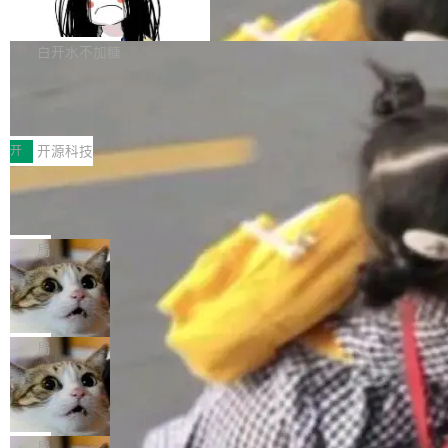
支持 UPDATE、MERGE INTO 与 Iceb
维基百科的替代方案。Lawfare 调查发现，无论
erceptor…五六步之后才能看到第一行翻译文
Apache Doris 4.1 要补齐的，正是缺失的那一
erg V3
热门页面还是低关注度页面，均未出现近期更
本。 Solon 换了个方式。整个 i18n 模块围绕三
半。在已有查询能力的基础上，Doris 进一步支
白开水不加糖
新，相关问题并非局限于特定领域，而是在不同
个解析器、一个注解、一个工具类展开——没有
持了 UPDATE、DELETE、MERGE INTO 等数
主题和访问量页面中普遍存在。 调查人员最初认
XML、没有拦截器注册、没有样板配置。 资源
Testin XAgent：CIO智能测试落地指南
据修改操作、完整的表结构管理与分区演进，以
为，Grokipedia可能只是限...
文件的约定 把文件放到 resources/i18n/ 下： r
及 rewrite_data_files、expire_snapshots 等日
7月30日，TiD2026质量竞争力大会在北京中关
esources/i18n/messages.properties ...
常维护操作，并完整支持 Iceberg V3 格式。
村国家自主创新示范区会议中心开幕。本届大会
开
开源科技
由中关村智联软件服务业质量创新联盟主办，以
让非法状态不可表示：一篇关于 ADT
“智构可信·质创未来——AI原生时代的质量新范
的帖子在 Reddit 火了
式”为主题，直面AI从实验室走向规模化产业落地
有一种东西，一旦用过就回不去了。Alex Fedos
的核心质量命题。会上，《2026智能研发生产力
eev 管它叫"软件设计的基石"。 他说的东西不新
局
工具选型手册》发布，Testin云测的Testin XAge
鲜——代数数据类型（ADT），尤其是和类型
Cloudflare 开源内部企业 AI 平台 Clou
nt智能测试系统入选AI测试领域代表产品。对CI
（sum type）。但他说清楚了一件事：这不是类
dflare OS
O而言，这提示了一个转变：AI测试正在从效率
型系统的学术体操，是日常编码的思维方式。 文
Cloudflare 发布了一个开源项目 Cloudflare O
工具升级为企业的质量基础设施。 CIO面对的新
章从一个简单的例子切入。一个网站的深色主题
S。如果你只看官方博客，你会觉得这是又一
局
现实 过去两年，CIO们的焦虑清单上多了两项：
设置，如果用布尔值 + 可空字段来表示——bool
个"AI 知识库 + 聊天机器人"——每个大厂都在
一是如何让大模型和智能体应用安全地从PoC走
Deno 团队开源 Celld，可自托管的分
ean 表示是否可切换，nullable 的默认模式、浅
做，没什么新鲜的。 但 Kenton Varda 在 Twitte
向生产，二是如何让测试团队跟得上AI应用...
布式 Durable Objects
色方案、深色方案——会产生大量无意义的组
r 上把事情说清楚了： 今天我们发布了 Cloudfla
Ryan Dahl 领导的 Deno 团队推出了最新开源项
合。方案缺了、配置冲突了、全 null 了。要知道
re OS，一个带连接器的聊天机器人，跟其他所
目 Celld，一个能在自己机器上运行 Cloudflare
局