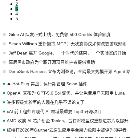
2
3
4
5
Gitee AI 队友正式上线，免费领 500 Credits 体验额度
Simon Willison 重新拥抱 MCP：无状态协议如何改变游戏规则
Jeff Dean 离开 Google：一个时代的结束，一个实验室的开始
慕尼黑市政府为全职开源项目维护者提供资助
DeepSeek Harness 宣布内测邀请，全网最大规模开源 Agent 路演现场诞生
🔥 Hot-Plug 实战：运行期管理 Solon 插件
OpenAI 宣布为 GPT-5.6 Sol 调优，并让免费用户无限用 Luna
许多顶级实验室的人现在几乎不读论文了
xAI 前工程师评现代 AI 领域最重要 Top3 开源项目
AMD 收购 AI 芯片创企 Taalas，旨在将模型权重刻进芯片以提升推理性能
红帽在2026年Gartner云原生应用平台魔力象限中被评为领导者