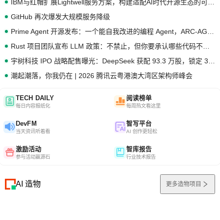
IBM与红帽扩展Lightwell服务方案，构建适配AI时代开源生态的可信基础设施
GitHub 再次爆发大规模服务降级
Prime Agent 开源发布：一个能自我改进的编程 Agent，ARC-AGI 3 超越人类专家基线
Rust 项目团队宣布 LLM 政策：不禁止，但你要承认哪些代码不是你写的
宇树科技 IPO 战略配售曝光：DeepSeek 获配 93.3 万股，锁定 36 个月
潮起潮落，你我仍在 | 2026 腾讯云粤港澳大湾区架构师峰会
TECH DAILY
阅读榜单
每日内容报纸化
每周热文看这里
DevFM
智写平台
当天资讯听着看
AI 创作更轻松
激励活动
智库报告
参与活动赢源石
行业技术报告
AI 造物
更多造物项目