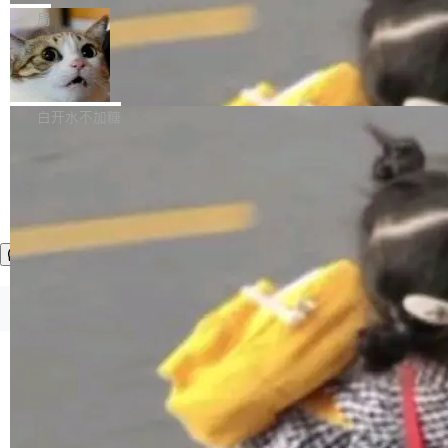
张CT影像上完成像素级精细分割，让系统"...
新功能 macOS：在 Connect/Share 按钮中添加
ube 视频，标题是"SwiftUI 七年后：一个平庸的
局
通过 AirDop 共享书籍的功能 Content server：
故事"。视频核心观点很简单：SwiftUI 发布七年
支持可向服务器后端添加新端点的插件 Edit boo
DBeaver 26.1.4 发布
了，仍然像一个永久公测版。 Manshin 从数据
k：Compress images：添加将 GIF 图像转换为
流、布局系统、API 稳定性、性能、跨平台五个
DBeaver 是一个免费开源的通用数据库工具，适
JPEG/WebP 的选项 ToC Editor：添加一个按
维度逐一批判了 SwiftUI。最让人印象深刻的一
用于开发人员和数据库管理员。DBeaver 26.1.4
白开水不加糖
钮，用于对目录中的条目进...
个论据是：苹果官方的 SwiftUI 教程项目 Land
现已发布，具体更新内容包括： AI 助手： <ul st
marks，用最新 Xcode 在最新 macOS 上构建
yle="margin-left:0; margin-right:0"> <li><span
运行，出来的效果是坏的——侧边栏按钮大小不
style="color:#000000">现在可以通过键盘访问
加载更多
一，界面错位。他说这个问题"两年前就发现了，
AI 聊天功能（添加了一些快捷键）</span></li>
至今没变"。 数据流方面，Manshin 指出 SwiftU
<li><span style="color:#000000">新增了始终
I 的属性包装器演进史...
在新 SQL 控制台中打开 AI 生成的脚本的功能</
span></li> <li><span style="color:#000000...
©OSCHINA(OSChina.NET)
京ICP备2025119063号