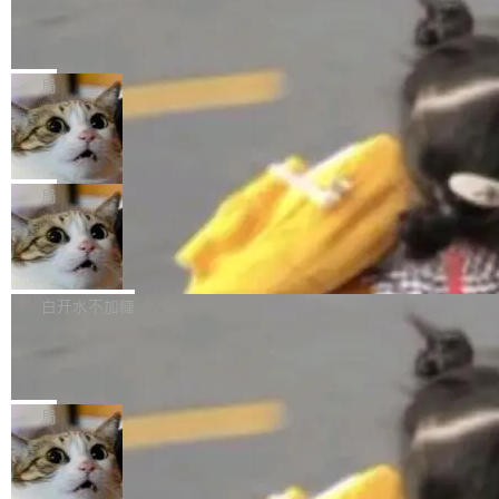
某个软件的源码，在本地构建。修改 agent ...
官方招聘信息中写过一条简洁有力的公式：Mod
Ubuntu 将核心系统包从 deb 转成了 s
单的模型规模升级，而是基于 SenseNova U1
nap
el + Harness = Agent。模型负责理解和推理，
的一次系统性迭代，不仅在同一架构中贯通视觉
Ubuntu 正在把又一个核心系统包从 deb 转为 s
Harness 负责把能力落到真实环境中——调用工
理解、推理、生成与编辑，还仅以 8B-MoT 的轻
nap。这次是 hwctl——一个用来检查 Ubuntu
局
具、读写文件、管理上下文、处理错误、完成闭
量大小，将能力推进到4K、更精细的真实质感、
硬件认证状态的命令行工具。 Canonical 工程师
环。崔添翼招人的标...
更复杂的视觉控制和可持续迭代编辑。 相比 U
Dario Amodei 担心新人来 Anthropic
Alan Griffiths 在邮件列表中说得很直白：「hwc
只为金钱，不为使命
1，U1.5-Lite-Preview 在以下方向上带来了显著
tl 是一个 Ubuntu 专有的包，它和它的依赖项都
顶级 AI 研究员在两家公司之间来回跳，中间只
提升： 原生支持4K图像生成； 更精细的局部纹
是 Ubuntu 专有的，不会用在其他发行版上。」
隔了几天。 Lilian Weng 上周刚宣布因健康原因
局
理、细节与真实世界质感； 更准确的中英文文字
所以 deb 版本的受众实际上为零。既然只有 Ub
离开 Thinking Machines Lab，说自己作为联合
生成与复杂版式组织； 更稳定的图...
untu 用户在用，那用 snap 打包就没什么可纠结
FFmpeg 9.0 发布
创始人的角色「太累了」。几天后，The Inform
的。 从 deb 到 snap 的迁移路径 hwctl 是 rust-
ation 就曝出她将重回 OpenAI，负责递归自我
FFmpeg 9.0 现已发布，包含多项改进。官方更
hwlib 硬件 API 库的一部分，命令行工具负责查
改进方向的研究。她是 Thinking Machines 过
新日志列出的 9.0 版本主要更新内容如下： 扩
白开水不加糖
询 Ubuntu 的硬件认证数据库。...
去一年内第四个离开的联合创始人。 这家由前
展 AMF 色彩转换器 (vf_vpp_amf) 的 HDR 功能
OpenAI CTO Mira Murati 创立的公司，连创始
DeepSeek V4 Flash 单日消耗 8 万亿 t
MP4 muxer 中支持 LCEVC 音轨复用 Playdate
okens 登顶热搜
团队都留不住。 但 Thinking Machines 不是唯
视频编码器和多路复用器 添加 v360_vulkan filt
8 万亿 tokens。一天。一家公司的消耗。 Open
一在人才争夺战中失血的公司。六月，Google
er HE-AAC 960 解码 (DAB+) transpose_cuda
Code 在 X 上发帖：「DeepSeek Flash did 8T
局
连失两员大将：Noam Shazeer 去了 Op...
filter 添加 AMF Frame Rate Converter (vf_frc
tokens on August 1st. 5T of free usage + 3T
_amf) filter SMPTE 2094-50 元数据支持和直
NetBSD 11.0 正式发布
on OpenCode Go.」79.8 万次浏览，连带着 #
通 ProRes RAW VideoToolbox 硬件加速器 AP
DeepSeek一天消耗了8万亿# 上了微博热搜——
NetBSD 11.0 现已正式发布，这是 NetBSD 操