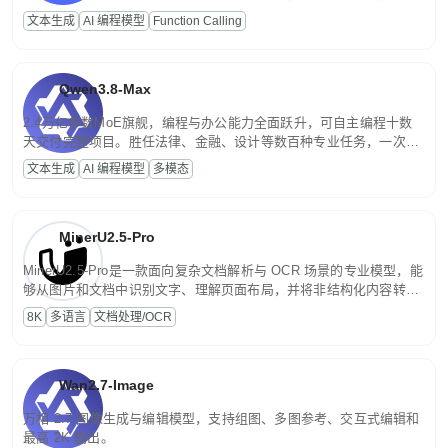
高并发、轻量化任务，适合日常对话、内容创作、基础 RAG、批量
文本生成
AI 编程模型
Function Calling
文案处理等普惠刚需场景。
Qwen3.8-Max
2.4万亿参数MoE旗舰，编程与办公能力全面跃升，可自主编程十数
天交付完整项目。胜任法律、金融、设计等数百种专业任务，一次对
话端到端交付生产级成果。原生视觉理解贯穿规划、执行与验证全流
文本生成
AI 编程模型
多模态
程，支持超长文档与长视频的深度语义解析。长程任务中自主规划与
闭环迭代，持续进化。
MinerU2.5-Pro
MinerU2.5-Pro是一款面向复杂文档解析与 OCR 场景的专业模型，能
够从图片和文档中识别文字、理解页面布局，并将非结构化内容转换
为便于存储、检索和二次处理的结构化结果。
8K
多语言
文档处理/OCR
Wan2.7-Image
万相 2.7 图像生成与编辑模型，支持组图、多图参考、交互式编辑和
最高 2K 输出。