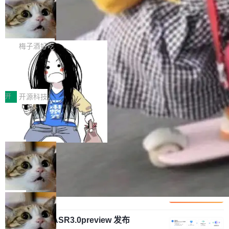
安全与合规要求。对于大多数普通研发场景，公
渐丰富，用户关注的重点也在发生变化：不只是
Gemini 的架构师。Google 首席科学家。 Jeff D
有云模型能够满足快速试用和效率提升的需求。
让AI用起来，还要进一步看清混合算力时代下，
🔥 SolonCode v2026.8.4 发布：界面
ean 在 Google 工作了 27 年后，宣布离职。 他
但对于金融、能源、医疗等对数据安全要求较...
字体可调、22 种语言、记忆搜索增强
Token花在哪里、算力是否被充分利用，以及持
不是一个人走。一同离开的还有 Sanjay Ghema
打开终端就能上岗的全中文编码智能体，这一轮
续增长的AI成本该如何优化。 深信服AI算力网关
wat（Google 员工编号 23，Jeff Dean 二十多
把「看得清、用母语、记得住」三件事一次补
梅子酒好吃
正是围绕这些实际问题，从Token治理和成本治
年的编程搭档，MapReduce 和 Bigtable 的共同
齐。 SolonCode 是什么 SolonCode 是杭州无
理两个方面，让用户的每一份算力都看得清、管
作者）、Quoc Le（Google 大脑核心成员，Se
让“代码语义理解”深度释放AI Coding
耳科技研发的企业级终端编码智能体——一位全
得住、用得稳、省得下、更安全！ 一、从现在开
价值潜能：华为云码道（CodeArts）
q2Seq 和 DocAI 的共同发明人）以及 Oriol Vin
中文驱动的数字员工，自主理解需求、规划步
一、代码仓深度理解技术的作用与价值 在软件工
始，Token使用一目...
代码仓技术解析
yals（Gemini 联合负责人，AlphaSta...
骤、编写代码。不挑模型、不挑平台，curl 一行
程实践中，代码仓是企业核心知识资产的主要载
开
开源科技
装完即用。 开源地址：Gitee · GitCode · GitHu
体。企业级代码仓库通常包含数十万乃至数百万
b 安装 支持 Java 8+（8~26）、macOS / Linu
一条“删库”命令跑 17 小时，算法工程
个文件，其规模远超单次模型调用可承载的上下
师删光 89TB 数据只为干私活
x / Windows / Harmony PC。 # macOS / Linu
文窗口。随着项目规模的持续扩张与代码历史的
最高人民检察院8月4日公布了一起案件：北京一
x / Harmony PC curl -fsSL https://solon.noea
不断累积，代码仓中的模块关系、接口契约、业
名90后算法工程师王某，为了给自己接的私活腾
局
r.org/solon...
务逻辑等关键信息往往分散于数十乃至数百个文
服务器空间，删光了公司AI游戏部门的全部核心
件之中，形成高度复杂的知识关联网络。传统的
Cloudflare 分享推理优化实践：KV ca
数据。 王某2024年1月入职东城区某科技公司AI
che 量化 + 权重压缩，吞吐量提升 4
代码检索手段（如关键词匹配、目录遍历）仅能
短剧部门，有互联网大厂背景。在公司内部架构
Kimi 和 GLM 是当前最强的大模型系列之一，但
1%，成本降 30%
在语法层面完成文本定位，难以触及代码的语义
调整期间，部门三次通知全员将数据从A集群迁
它们有一个共同的问题：太吃显存了。月之暗面
局
内涵与结构关联，导致开发者使用代码智能体在
移到B集群，王某都回复了"收到"。 他没有迁移
的 Kimi K 系列和智谱的 GLM 都是长上下文、M
理解大规模代码仓时面临显著"代码仓理解"瓶
数据。2024年9月3日下午4点，他使用此前登录
腾讯混元 Hy ASR3.0preview 发布
oE 架构的大模型，好用到让人上瘾，但 GPU 显