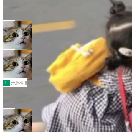
工资的是慕尼黑市政府。 libexpat 是一个 C99
<ul> <li>现在建议列表会显示更多结果，方便用
编写的流式 XML 解析器，MIT 许可证。和 libx
Cloudflare Computer 开源：你的 Age
户查找历史记录和切换到已打开的标签页。（<a
nt 需要一台电脑，而不是一个容器
ml2 一样，它是世界上使用最广泛的 XML 解析
href="https://bugzilla.mozilla.org/show_bug.c
Cloudflare 开源了名为 @cloudflare/computer
库之一。你的操作系统、浏览器、无数的基础设
gi?id=2019042">Bug&nbsp;2019042</a>）</l
的 npm 包。项目的核心论点是：容器不适合 Ag
局
施软件，很可能都在用它。而过去十年，维护它
i> <li>现在，助手可以直接使用 Exa 的网络搜索
ent 计算。真正适合的，是 Isolate。 Cloudflare
的人一直在用业余...
结果回答问题，而无需将问题转交给搜索引擎。
OpenAI 公开邮件和聊天记录回应苹果
工程师在这件事上没什么可谦虚的——他们用 W
诉讼，称“Apple is getting this wron
（<a href="https://bugzilla.mozilla.org/show_
orkers 跑了十年 Isolate。用 CEO Matthew Pri
上个月，苹果一纸诉状把 OpenAI 告上法庭，指
g”
bug.cgi?id=204...
nce 的话说：「我们一生都在用 Isolate 运行代
控其挖角苹果前员工并窃取商业秘密。苹果的诉
局
码，而 AI Agent 不需要容器，它们需要的是 Iso
状把 OpenAI 描述成一个系统性地从前东家挖
late。」 容器为什么不合适 容器的问题在于启动
HUAWEI MatePad Edge上架WorkBu
人、套取机密信息的对手。 OpenAI 没发律师
ddy鸿蒙PC版，说话就能干活的AI办公
和销毁都太重了。一个 Agent 要执行的任务可能
函，也没选择庭外沉默。它在官网贴了一篇博
全能AI工作台WorkBuddy鸿蒙PC版上架HUAWE
搭子
只需要几毫秒的 CPU 时间，但容器从冷启动到
文，标题只有六个字：Apple is getting this wro
I MatePad Edge应用市场，直接下载即可使
开
开源科技
就绪要花数秒。如果未来有十...
ng。 然后，它把邮件往来和 iMessage 聊天记
用，与鸿蒙电脑上的体验一致。值得一提的是，
录全贴了出来。 他发错人了 苹果外部律师 Gabr
FFmpeg 9.0 发布：代号“Lei”，以此纪
这是目前市面上唯一支持平板接入WorkBuddy P
念中国开发者雷霄骅
iel Gross 来自 Weil 律所，2 月 23 日下午 5:53
C版的产品，搭载“人机双写”重磅功能——你写
全球知名开源多媒体框架 FFmpeg 今天正式发
给 OpenAI 总法律顾问 Che Chang 发了封邮
你的，AI写AI的，同屏协作互不干扰。一句话让
布了 9.0 版本。这个版本除了带来新一代音视频
局
件，附了一封长信，要求 OpenAI 配合调查前苹
AI帮你干活，现在开启全新体验！ 温馨提示：
处理能力和硬件加速支持之外，还有一个特殊之
果员工带走机密信...
体验WorkBuddy鸿蒙PC版前，请将 HUAWEI M
亚马逊成本失控：AI 写代码烧掉 1215
处：FFmpeg 9.0 的代号是“Lei”。 这个名字，
万元，超预算 860%
atePad Edge 升级至 HarmonyOS 6.1.0.135S