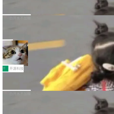
6的终端设备已突破7000万台，注册开发者数量
zen 9000/8000/7000系列处理器，并针对X3D
Dgraph v25.4.0 发布，具有图形后端的
窗口推了又推。好到合进 main 分支的代码，我
已突破 1100 万。随着鸿蒙生态汇聚越来越多的
原生 GraphQL 数据库
处理器特性进行平台级优化。其搭载X3D鸡血模
们自己都没看完。 这事不是个例。GitLab 调研
Dgraph 是一个水平可扩展的分布式 GraphQL
高质量游戏...
式2.0，可根据不同使用场景释放处理器潜力，
过 1528 名开发者，85% 说 AI 把瓶颈从写代码
数据库，有一个图形后端。作为一个原生的 Gra
白开水不加糖
帮助玩家在游戏与高负载应用中获得更充分的性
转移到了审代码。 写代码有人替你干了。但审代
phQL 数据库，它严格控制数据在磁盘上的排列
能表现。 在核心规格方面，B850 AO...
码、把关发版这两道关，还得靠人肉扛。 V5.0
竹知了：一个零依赖的单文件 HTML，
方式，以优化查询性能和吞吐量，减少集群中的
把儿时竹蝉玩具搬进浏览器
想让 AI 一起盯。
磁盘寻道和网络调用。 Dgraph v25.4.0 现已发
竹知了（zhuzhiliao）是那种小时候路边摊上几
布，具体更新内容包括： feat(zero)：Zero 现
块钱的玩意儿——一根小竹签，一个竹筒，一头
局
支持 --security superflag（token=...;whitelist
系着涂了松香的线。甩起来，竹膜震动，发出“哇
=...），与 Alpha 版本的格式一致，并据此对其
30倍效率升级：解锁医学影像数据要素
——哇”的蝉鸣声。实物越来越难找了，有开发者
价值化的真实路径
管理 HTTP 端点进行授权。 <blockquote> <p>
把它做成了 Web 玩具，放在 zhuzhiliao.imsai.c
完成一例腹部CT影像标注，张医生过去需要约1
<span><strong>警告：</strong>&nbsp;Zero
c 上，并在 GitHub 开源。 玩法很简单：按住屏
20个小时。他必须在数百张连续影像上，一笔一
开
开源科技
的 admin ...
幕画圈，或者直接甩手机。页面会实时显示转速
笔勾画边界，一层一层识别肌肉组织。如今，使
（圈/秒），声音来自真实竹知了录音的 1.72 秒
Apache Dubbo-go v3.3.2 正式发布
用东软飞标医学影像标注平台，同样的工作缩短
采样，无缝循环。音频解码失败时，还有一套合
至4小时，效率提升30倍。 这组数字背后，改变
这个版本面向生产环境，重心在内核稳定性。我
成兜底——锯齿波振荡器模拟脉冲，并联带通共
的不只是速度，而是把医学影像转化为AI能力的
们彻底收敛了旧配置体系，扩展了 Triple 协议与
白开水不加糖
振峰模拟竹膜和筒腔共鸣。 技术细节上，物理引
路径真正打通了。 大型医院积累的影像数据规模
泛化调用能力，加强了应用级元数据和服务治
擎是绳系质点模型：重力、弹性绳（只拉不
庞大，但不能直接用于训练模型。器官、病灶和
Calibre 9.12 发布，功能强大的开源电
理，同时集中修了并发安全、资源泄漏和热路径
推）、空气阻力，1/240 秒定步长积...
子书工具
组织边界，必须由专业医生逐层识别、标记和校
性能问题。
Calibre 开源项目是 Calibre 官方出的电子书管