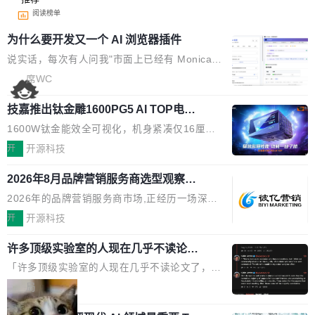
阅读榜单
为什么要开发又一个 AI 浏览器插件
说实话，每次有人问我"市面上已经有 Monica、
Sider、Copilot for Chrome 这些 AI 浏览器插件
席WC
了，你为什么还要再做一个"，我都觉得这个问题
技嘉推出钛金雕1600PG5 AI TOP电
问得好。 因为我自己也是从用户变成开发者的。
源：为发烧级主机与本地AI算力打造旗
现有产品的天花板 我用过不少 AI 浏览器插件。
1600W钛金能效全可视化，机身紧凑仅16厘米
舰供电方案
刚开始觉得都挺好——选中一段文字，弹出解
继2026台北电脑展首度亮相后，技嘉科技近日正
开
开源科技
释；写邮件时帮你润色；看英文网页给你翻译摘
式发布钛金雕1600PG5 AI TOP电源。这款高端
要。但用久了你会发现，它们本质上都是同一类
2026年8月品牌营销服务商选型观察：
电源专为发烧级DIY主机与本地AI算力平台打
从流量思维到品牌资产思维的范式转移
东西：一个带网页上下文的聊天框。 它们能读取
造，整机长度仅16厘米，提供1600W额定功率
2026年的品牌营销服务商市场,正经历一场深刻
页面的文本，然后把文本丢给大模型，再返回一
与80PLUS钛金能效；支持ATX 3.1与PCIe 5.1
的价值重构。全球全案品牌代理机构市场从2025
开
开源科技
段回答。仅此而已。 这当然有用，但总觉得差点
规范，结合服务器级元件、完善供电线材与内置
年的83.1亿美元增长至2026年的86.6亿美元,年
意思。比如我在一个后台管理系统里，需要填50
实时LCD监控屏，可充分满足当下高阶PC主机
许多顶级实验室的人现在几乎不读论文
复合增长率达5.44%,预计2032年将突破120亿美
个表单字段，每个字段还有联动逻辑；比如我
了
的严苛使用需求。 澎湃功率，紧凑机身 钛金雕1
元。数字广告与公共关系相关服务市场更是从20
「许多顶级实验室的人现在几乎不读论文了，而
想...
600PG5 AI TOP具备强悍输出功率，同时实现
25年的8463亿美元扩张至2026年的8763亿美
且他们认为 ICLR/ICML/NeurIPS 充斥着大量过
局
机身尺寸大幅精简。整机长度仅16厘米，属于同
元。数字的背后是一个清晰的事实——品牌对专
度宣传和欺诈。」 OpenAI 研究员 Keller Jorda
功率段机身尺寸十分紧凑的1600W电源产品。小