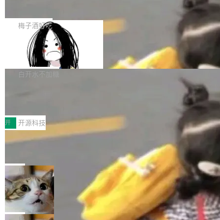
展开启新的篇章。
滞，过去三个月内没有任何条目完成更新，用户
如果你在 Spring Boot 里做过国际化，流程大概
提交的编辑请求也长期处于待处理状态。 Groki
是这样的：配 MessageSource 的 Bean、写 R
梅子酒好吃
pedia 于去年底上线，定位为由人工智能生成内
eloadableResourceBundleMessageSource、
容的百科平台，被马斯克视为传统众包百科网站
Apache Doris 4.1 全面增强 Iceberg：
声明 LocaleResolver、注册 LocaleChangeInt
支持 UPDATE、MERGE INTO 与 Iceb
维基百科的替代方案。Lawfare 调查发现，无论
erceptor…五六步之后才能看到第一行翻译文
Apache Doris 4.1 要补齐的，正是缺失的那一
erg V3
热门页面还是低关注度页面，均未出现近期更
本。 Solon 换了个方式。整个 i18n 模块围绕三
半。在已有查询能力的基础上，Doris 进一步支
白开水不加糖
新，相关问题并非局限于特定领域，而是在不同
个解析器、一个注解、一个工具类展开——没有
持了 UPDATE、DELETE、MERGE INTO 等数
主题和访问量页面中普遍存在。 调查人员最初认
XML、没有拦截器注册、没有样板配置。 资源
Testin XAgent：CIO智能测试落地指南
据修改操作、完整的表结构管理与分区演进，以
为，Grokipedia可能只是限...
文件的约定 把文件放到 resources/i18n/ 下： r
及 rewrite_data_files、expire_snapshots 等日
7月30日，TiD2026质量竞争力大会在北京中关
esources/i18n/messages.properties ...
常维护操作，并完整支持 Iceberg V3 格式。
村国家自主创新示范区会议中心开幕。本届大会
开
开源科技
由中关村智联软件服务业质量创新联盟主办，以
让非法状态不可表示：一篇关于 ADT
“智构可信·质创未来——AI原生时代的质量新范
的帖子在 Reddit 火了
式”为主题，直面AI从实验室走向规模化产业落地
有一种东西，一旦用过就回不去了。Alex Fedos
的核心质量命题。会上，《2026智能研发生产力
eev 管它叫"软件设计的基石"。 他说的东西不新
局
工具选型手册》发布，Testin云测的Testin XAge
鲜——代数数据类型（ADT），尤其是和类型
Cloudflare 开源内部企业 AI 平台 Clou
nt智能测试系统入选AI测试领域代表产品。对CI
（sum type）。但他说清楚了一件事：这不是类
dflare OS
O而言，这提示了一个转变：AI测试正在从效率
型系统的学术体操，是日常编码的思维方式。 文
Cloudflare 发布了一个开源项目 Cloudflare O
工具升级为企业的质量基础设施。 CIO面对的新
章从一个简单的例子切入。一个网站的深色主题
S。如果你只看官方博客，你会觉得这是又一
局