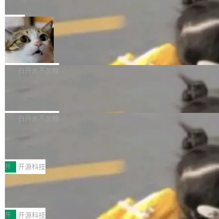
e” 和 Muse Spark 1.2 模型
mmit 之间的空隙里丢失了。 DeltaDB 要做的就
金额高达158.3亿美元，这一单项投入已经逼近
Meta 今天发布了两款 AI 产品：Muse Code，
是把这段空隙补上。 回退到任何一次编辑：Delt
微软同期总资本开支的四成。 与亚马逊、Alpha
一个在终端里运行的编程 agent；Muse Spark
局
aDB 捕获 commit 之间的每一次操作，...
bet、微软以及 Meta 等传统科技巨头相比，Spa
1.2，驱动这个 agent 的新模型。一句话概括：
ceXAI的资金消耗速度尤为引人瞩目。然而，支
美团开源 LoHoSearch，用知识图谱校
你可以用 curl -fsSL https://dev.meta.ai/install.
准 AI 能力认知
撑庞大支出的资金来源却呈现出截然不同的面
sh | bash 安装一个能在大项目里自动规划、写
机器出题的前提，是让机器拥有全局视野。整个
貌。数据显示，微软和 Meta 主要依托充沛的经
代码、验证结果的 AI 终端工具。 据介绍，Muse
构建流程可以分为四个环节：建图 → 控制难度
白开水不加糖
营现金流来覆盖资本开支，其资本支出覆盖率分
Code 是 Meta 的编程 agent 产品。它和市场上
→ 质量把关 → 数据概览。
别达到155% 和106%;而SpaceXAI的经营现金
腾讯开源 UCL-MPComm 通信库
已有的终端编程 agent 在设计理念上有几个明显
流仅能覆盖资本开支的12...
的差异点。 异步后台 agent：Muse Code 有一
腾讯网平团队宣布开源了 UCL-MPComm 通信
个主 agent 循环，外加一组后台 agent。这些后
库，并将作为transport接入Mooncake TENT。
白开水不加糖
台 agent...
该通信库针对AI Memory池化场景的数据传输需
CoStrict入选工信部2025人工智能应用
求进行了深度优化，能够实现数据中心内大规模
典型案例
计算节点间多种内存类型的高性能通信。 UCL-
近日，工信部科技司公示《2025人工智能应用典
MPComm将作为一种传输引擎接入Mooncake T
型案例入选名单》，深信服“面向企业研发场景的
开
开源科技
ENT，实现零拷贝传输性能提升30%、非零拷贝
开源 AI 编程平台 CoStrict 应用”凭借卓越的技术
传输性能最高提升5倍。UCL-MPComm底层基
深信服AI算力网关入选工信部人工智能
创新与落地成效成功入选。 全链路私有化部署，
应用典型案例！
于自研UCL-Engine通信引擎，后续腾讯网平将
助力企业AI研发安全落地 当前，越来越多企业已
前不久，工业和信息化部正式发布《2025年人工
持续开源更多基于UCL-Engine的高性能通信组
经开始引入 AI Coding 工具，通过调用公有云模
智能应用典型案例名单》，集中展示人工智能在
开
开源科技