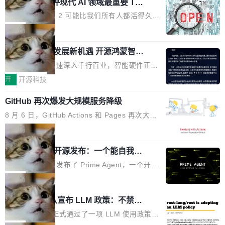
业化营销服务的需求从未如此迫切。 但市场扩容
xAI 前工程师评现代 AI 领域最重要 Top
n 这条推文引发了广泛讨论。他不是在说风凉
巧机身有效提升市面主流标准A...
3 开源项目
的同时,服务商的竞争逻辑正在改变。2026年Top
话，他是说出了一个圈内人尽皆知但很少公开捅
Flash Attention 2 可能比我们所有人都活得久。
Agency年度合辑的观察指出,“产品”这个离消费
破的事实。 Jordan 随后补充了一句软化声明：
这句话不是来自某个技术博客，而是出自 Hieu
局
者最近的载体,在整个品牌营销层面的权重显著变
「我不认为这些会议上大部分论文都在过度宣传
Pham 的一条推文。Hieu Pham 是谁？他是 xAI
高了。全域营销服务商的竞争正在从规模转向深
或造假。问题是，作为读者，如果你筛选出那些
共商智能硬件发展新机遇 开源鸿蒙智能
的早期工程师之一，在 Grok 训练基础设施团队
度,案例厚度、全域覆盖、多线协同...
硬件开发者日杭州站即将举行
看起来最令人兴奋的论文，那它们大部分都是过
工作过。近日他在 X 上发了一条帖子，列出了他
随着万物智联加速深入千行百业，智能硬件正从
度宣传的。」 这才是真正的痛点。不是所有论文
认为现代 AI 领域最重要的三个开源项目。 第一
单点设备迈向智能化、网联化、协同化发展。作
开
开源科技
都有问题，是最吸引眼球的那批论文最有问题。
个名字毫无悬念：Flash Attention 2。 Hieu 的
为面向全场景、跨终端的分布式操作系统，开源
他引用的帖子来自 Mathew Shen，一位 ICLR 2
理由很具体。FA 系列不需要解释，但 FA2 是他
GitHub 再次爆发大规模服务降级
鸿蒙通过统一技术底座和分布式能力，为不同类
026 的读者：「看了篇 ...
认为最重要的一个——复杂度恰到好处，刚好能
型智能设备的开发、连接与互联提供关键支撑，
8 月 6 日，GitHub Actions 和 Pages 再次大规
驱动你去学 CuTe，但还没被那些"邪恶的" Hopp
也为产业链企业探索产品创新与商业增长打开新
模服务降级，Actions 完全不可用超过 5 小时，
局
er++ 优化所淹没，足够容易修改和适配。 更关
的空间。 8月14日，开源鸿蒙智能硬件开发者日
webhook 停发，连自托管 runner 也因调度层故
键的是 FA2 的持久性...
（OHDD：OpenHarmony Hardware Develope
Prime Agent 开源发布：一个能自我改
障无法工作。Pages、Copilot code review、C
进的编程 Agent，ARC-AGI 3 超越人类
r Day）将在杭州启航。活动面向智能硬件产业
opilot coding agent 全部受影响。从检测到完全
Prime Intellect 发布了 Prime Agent，一个开源
专家基线
链企业和开发者，邀请行业专家与资深技术顾
恢复，大约 12 小时。 这是 2026 年 8 月的第六
的编程 Agent Harness，核心设计围绕两个抽
局
问，围绕开源鸿蒙技术能力、设备适配、芯片适
起事故，其中四起与 AI/Copilot 服务相关。 Git
象：Recursive Language Model（RLM）和 C
配、功耗与稳定性调优、兼容性测评及统一互联
Rust 项目团队宣布 LLM 政策：不禁
Hub 员工 kdaigle 在 HN 讨论中贴出了一组数
ontinual Harness。在 ARC-AGI 3 基准测试
等内容展开系统讲解和实战交流，帮助企业进一
止，但你要承认哪些代码不是你写的
据：2025 年全年 10 亿次 commit。现在，每周
上，Prime Agent + Opus 5 的组合达到了 95.
Rust 语言项目正式通过了一项 LLM 使用政策，
步了解开源鸿蒙在智能...
2.75 亿次，全年预计 140 亿次。GitHub...