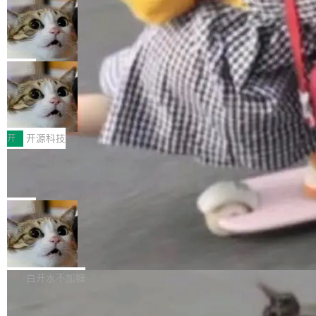
现实 过去两年，CIO们的焦虑清单上多了两项：
设置，如果用布尔值 + 可空字段来表示——bool
个"AI 知识库 + 聊天机器人"——每个大厂都在
一是如何让大模型和智能体应用安全地从PoC走
ean 表示是否可切换，nullable 的默认模式、浅
Deno 团队开源 Celld，可自托管的分
做，没什么新鲜的。 但 Kenton Varda 在 Twitte
向生产，二是如何让测试团队跟得上AI应用...
布式 Durable Objects
色方案、深色方案——会产生大量无意义的组
r 上把事情说清楚了： 今天我们发布了 Cloudfla
Ryan Dahl 领导的 Deno 团队推出了最新开源项
合。方案缺了、配置冲突了、全 null 了。要知道
re OS，一个带连接器的聊天机器人，跟其他所
目 Celld，一个能在自己机器上运行 Cloudflare
局
哪些组合有效，作者说，你得靠"文档、校验、或
有科技公司做的一样。只不过，实际上它不一
Workers 和 Durable Objects 的守护进程。 设
者部落知识"。 换个写法。Rust 的 enum，两个
样。这是 Sandstorm.io 的重制版，我十年前的
鲁大师7月新机性能/流畅/AI榜：vivo夺
计思路很直接：每个对象是一个独立的 SQLite
变体：Switchable...
性能、流畅双第一，三星Galaxy Z系列
那个创业公司。不同的是，这次它构建在 Cloudf
数据库，按名称寻址，复制到你自己的 S3 兼容
2026年7月的手机市场，由于存储等硬件成本暴
新折叠缺席
lare Workers 上——我花了九年时间搭建的平台
存储库里。节点之间只通过这个存储库协调——
增，手机厂商的日子也不好过啊，新机速度明显
开
开源科技
——并且深度集成了 AI。这基本上是我十年秘密
没有控制平面，没有共识协议。每个对象自带一
放缓，因此硝烟味淡了许多。新机参数规格除开
计划的顶峰。 十年前，Ken...
个小型数据库，应用天然按分片构建，单个数据
Zed 推出 DeltaDB，一个记录 commit
高价的三星折叠（三星Galaxy Z Fold8 Ultra / Z
之间所有操作的版本控制系统
库的竞争和爆炸半径问题在设计层面就被消除
Fold8 / Z Flip8）外，其余要么是中低端机器，
Zed 编辑器团队发布了新项目——DeltaDB，一
了。 闲置的 cell 会休眠到几乎不占资源。当 cel
例如iQOO Z11i、REDMI Note 17、REDMI No
个在 git commit 之间记录每一次编辑操作的版
局
l 迁移或唤醒时，新宿主从 S3 恢复 SQLite 数据
te 17 Pro、OPPO K15，要么是vivo X300 E这
本控制系统。目前处于 Early Access 阶段。 De
库继续执行。存储库是持久化的唯一真相...
样的次旗舰。 Galaxy Z Fold8 Ultra / Z Fold8 /
SpaceXAI 单季资本开支达 183 亿美元
ltaDB 的核心思路直接写在 landing page 最显
Z Flip8三款折叠屏新机均在7月22日发布，且全
眼的位置：「Software is made between com
根据风险投资人Tomer Tunguz 博客（VC 分
部搭载骁龙8 Elite Gen5 for Galaxy，它们本该
mits」——软件是在 commit 之间写出来的。git
析）披露的最新分析与第二季度业绩报告，Spac
白开水不加糖
是7月性...
只记录了你提交的最终状态，但真正的工作过程
eXAI在上个季度的总资本支出飙升至183.7亿美
——打字、删改、试错、agent 对话——都在 co
Meta 发布终端编程 Agent“Muse Cod
元。其中，绝大部分资金被直接用于 AI 领域，