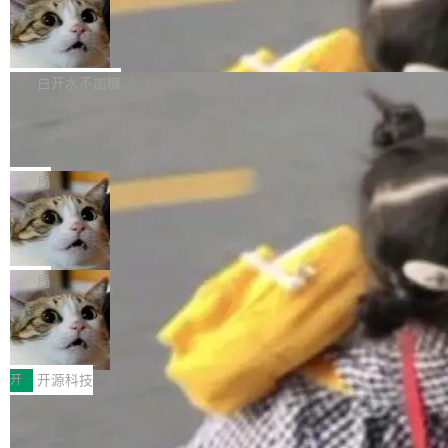
通过拉取过去一年内（从 PG 18 Beta1 时间点
和休闲娱乐竞争时间。" 这是 libexpat 维护者 S
的图像元素不在同一个子树中，则它们将不再关
至今）的所有 commit，同样交由 AI 分析提炼。
Firefox 153.0.3 发布
ebastian Pipping 写在博客里的话。8 月 4 日，
联 加...
经过人工复核，准确度令人满意。这一方法也为
他宣布了一个新消息：从 2026 年 8 月 1 日起，
Firefox 153.0.3 现已发布，具体更新内容如
社区爱好者提供了高效跟踪新版本的思路。
他可以全职维护 libexpat 了，最长 6 个月。发
下： New Smart Window 包含多项增强功能：
白开水不加糖
工资的是慕尼黑市政府。 libexpat 是一个 C99
<ul> <li>现在建议列表会显示更多结果，方便用
编写的流式 XML 解析器，MIT 许可证。和 libx
Cloudflare Computer 开源：你的 Age
户查找历史记录和切换到已打开的标签页。（<a
nt 需要一台电脑，而不是一个容器
ml2 一样，它是世界上使用最广泛的 XML 解析
href="https://bugzilla.mozilla.org/show_bug.c
Cloudflare 开源了名为 @cloudflare/computer
库之一。你的操作系统、浏览器、无数的基础设
gi?id=2019042">Bug&nbsp;2019042</a>）</l
的 npm 包。项目的核心论点是：容器不适合 Ag
局
施软件，很可能都在用它。而过去十年，维护它
i> <li>现在，助手可以直接使用 Exa 的网络搜索
ent 计算。真正适合的，是 Isolate。 Cloudflare
的人一直在用业余...
结果回答问题，而无需将问题转交给搜索引擎。
OpenAI 公开邮件和聊天记录回应苹果
工程师在这件事上没什么可谦虚的——他们用 W
诉讼，称“Apple is getting this wron
（<a href="https://bugzilla.mozilla.org/show_
orkers 跑了十年 Isolate。用 CEO Matthew Pri
上个月，苹果一纸诉状把 OpenAI 告上法庭，指
g”
bug.cgi?id=204...
nce 的话说：「我们一生都在用 Isolate 运行代
控其挖角苹果前员工并窃取商业秘密。苹果的诉
局
码，而 AI Agent 不需要容器，它们需要的是 Iso
状把 OpenAI 描述成一个系统性地从前东家挖
late。」 容器为什么不合适 容器的问题在于启动
HUAWEI MatePad Edge上架WorkBu
人、套取机密信息的对手。 OpenAI 没发律师
ddy鸿蒙PC版，说话就能干活的AI办公
和销毁都太重了。一个 Agent 要执行的任务可能
函，也没选择庭外沉默。它在官网贴了一篇博
全能AI工作台WorkBuddy鸿蒙PC版上架HUAWE
搭子
只需要几毫秒的 CPU 时间，但容器从冷启动到
文，标题只有六个字：Apple is getting this wro
I MatePad Edge应用市场，直接下载即可使
开
开源科技
就绪要花数秒。如果未来有十...
ng。 然后，它把邮件往来和 iMessage 聊天记
用，与鸿蒙电脑上的体验一致。值得一提的是，
录全贴了出来。 他发错人了 苹果外部律师 Gabr
FFmpeg 9.0 发布：代号“Lei”，以此纪
这是目前市面上唯一支持平板接入WorkBuddy P
念中国开发者雷霄骅
iel Gross 来自 Weil 律所，2 月 23 日下午 5:53