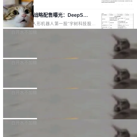
5% RHAE Best@1，超过了 ARC 报告的人类专
覆盖 rust-lang/rust 单一仓库的代码贡献。这不
局
家基线 95.4%。 不是又一个 coding agent 包装
是项目级别的官方立场，目前由五个团队采纳，
宇树科技 IPO 战略配售曝光：DeepSe
器 Prime Agent 的架构和市面上大多数 coding
但它可能是主流开源项目中关于 AI 辅助贡献最
ek 获配 93.3 万股，锁定 36 个月
agent 有本质区别。大多数 agent harness 的设
细致的一份规则。 政策的核心只有一句话：LLM
8月6日晚间，“人形机器人第一股”宇树科技股份
计是基于早期模型的能力—...
可以用来分析、提炼、审阅、建议，但不能用来
有限公司披露IPO发行价格及战略配售结果，杭
白开水不加糖
创作。 具体来说，LLM 生成的代码可以提交，
州深度求索人工智能基础技术研究有限公司（De
但必须满足五个条件：预先安排、非关键、高质
Docker 29.7.2 发布
epSeek）获配93.3399万股，按150.8元/股发行
量、充分测试、充分审查，并且必须披露。LLM
价格计算，认购金额约1.41亿元，股份锁定期为
Docker 29.7.2 现已发布，具体更新内容如下：
不得生成涉及安全性的关键变更，除非作者本身
36个月。 公告显示，本次宇树科技战略配售对
Bug fixes and enhancements 修复多次传递同
白开水不加糖
就是领域专家。即使如此，政策也"强烈不建
象主要包括长期投资机构、与公司业务具有战略
一环境变量时，docker service create和docker
议"这么做。 对于不披露的情况，审核者可以直
合作关系或长期合作愿景的大型企业、科创板保
Apache Fluss 毕业成为顶级项目
service update会发生 panic 的问题。docker/cl
接关闭 PR，无需解释。 政策作者 Jynn Ne...
荐人跟投子公司，以及公司高级管理人员和核心
i#7145 修复了 Docker Engine 29.7.0 中引入的
今年 7 月，Apache Fluss 的毕业提案在 Apach
员工参与设立的专项资产管理计划。其中，Dee
一个回归问题，该问题导致拉取镜像时会拒绝包
e 孵化器项目管理委员会（IPMC）投票中获得
白开水不加糖
pSeek作为与宇树科技具备战略合作关系的企
含绝对 hardlink 目标的镜像（此类镜像由某些镜
全票通过，随后获 Apache 软件基金会董事会批
业，获配股份数量占本次发行数量的2.31%。 除
像构建工具生成）。moby/moby#53305 修复了
马斯克 AI 百科项目 Grokipedia 被曝数
准。今天，Apache 软件基金会正式宣布 Apach
DeepSeek外，腾讯旗下上海启善投资有限公司
月未更新
Docker Engine 29.7.0 中引入的一个回归问
e Fluss 孵化毕业，成为 Apache 顶级项目（TL
埃隆·马斯克推出的AI百科项目 Grokipedia 被曝
获配9...
题，该问题可能导致在旧版 Linux 内核...
P）！这一里程碑不仅标志着 Fluss 迈入新的发
长期停止内容更新，未能实现其作为“AI版维基百
白开水不加糖
展阶段，也将进一步推动流式存储、实时湖仓与
科”替代品的目标。 据 Lawfare 最新调查，自今
AI 数据基础加速融合，为实时数据基础设施的发
Solon I18n：三种解析器，零样板代码
年4月以来，Grokipedia 页面更新功能基本停