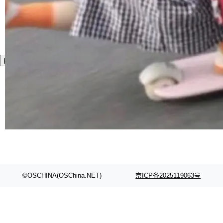
©OSCHINA(OSChina.NET)
京ICP备2025119063号