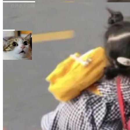
正，才能成为机器能理解的高质量数据。医学影
理工具。它可以查看，转换，编辑和分类所有主
白开水不加糖
像AI落地最昂贵的环节，不是算法，是专业医生
流格式的电子书。Calibre 是个跨平台软件，可
的时间。 张医生是某三甲医院放射科副主任医
SwiftUI 问世七年了，为什么开发者还
以在 Linux、Windows 和 macOS 上运行。 Cal
师，牵头一项腹部肌肉影像课题。他需要在数百
在骂它？
ibre 9.12 现已正式发布，此次更新内容如下：
Yakov Manshin 发了一期长达 40 分钟的 YouT
张CT影像上完成像素级精细分割，让系统"...
新功能 macOS：在 Connect/Share 按钮中添加
ube 视频，标题是"SwiftUI 七年后：一个平庸的
局
通过 AirDop 共享书籍的功能 Content server：
故事"。视频核心观点很简单：SwiftUI 发布七年
支持可向服务器后端添加新端点的插件 Edit boo
了，仍然像一个永久公测版。 Manshin 从数据
k：Compress images：添加将 GIF 图像转换为
流、布局系统、API 稳定性、性能、跨平台五个
加载更多
JPEG/WebP 的选项 ToC Editor：添加一个按
维度逐一批判了 SwiftUI。最让人印象深刻的一
钮，用于对目录中的条目进...
个论据是：苹果官方的 SwiftUI 教程项目 Land
marks，用最新 Xcode 在最新 macOS 上构建
运行，出来的效果是坏的——侧边栏按钮大小不
一，界面错位。他说这个问题"两年前就发现了，
至今没变"。 数据流方面，Manshin 指出 SwiftU
I 的属性包装器演进史...