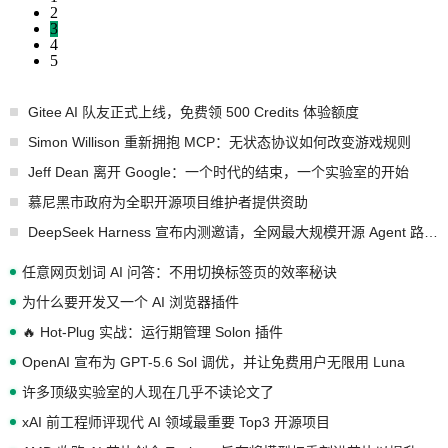
2
3
4
5
Gitee AI 队友正式上线，免费领 500 Credits 体验额度
Simon Willison 重新拥抱 MCP：无状态协议如何改变游戏规则
Jeff Dean 离开 Google：一个时代的结束，一个实验室的开始
慕尼黑市政府为全职开源项目维护者提供资助
DeepSeek Harness 宣布内测邀请，全网最大规模开源 Agent 路演现场诞生
任意网页划词 AI 问答：不用切换标签页的效率秘诀
为什么要开发又一个 AI 浏览器插件
🔥 Hot-Plug 实战：运行期管理 Solon 插件
OpenAI 宣布为 GPT-5.6 Sol 调优，并让免费用户无限用 Luna
许多顶级实验室的人现在几乎不读论文了
xAI 前工程师评现代 AI 领域最重要 Top3 开源项目