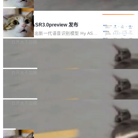
che 量化 + 权重压缩，吞吐量提升 4
代码检索手段（如关键词匹配、目录遍历）仅能
短剧部门，有互联网大厂背景。在公司内部架构
Kimi 和 GLM 是当前最强的大模型系列之一，但
1%，成本降 30%
在语法层面完成文本定位，难以触及代码的语义
调整期间，部门三次通知全员将数据从A集群迁
它们有一个共同的问题：太吃显存了。月之暗面
局
内涵与结构关联，导致开发者使用代码智能体在
移到B集群，王某都回复了"收到"。 他没有迁移
的 Kimi K 系列和智谱的 GLM 都是长上下文、M
理解大规模代码仓时面临显著"代码仓理解"瓶
腾讯混元 Hy ASR3.0preview 发布
数据。2024年9月3日下午4点，他使用此前登录
oE 架构的大模型，好用到让人上瘾，但 GPU 显
颈。 代码仓深度理解服务（以下简称" CodeBas
的账号密码进入A集群，输入了一条被程序员圈
存永远不够用。 Cloudflare 的 Workers AI 团队
腾讯混元正式推出新一代语音识别模型 Hy ASR
e深度理解服务"）是华为云码道（CodeA...
称为"删库跑路"的命令——最高管理员权限、无
一直在跑这些模型的推理。他们在官方博客上发
3.0preview。基于最新一代大语言模型 Hy3 的
白开水不加糖
需确认、强制递归删除。17个小时后，运维人员
了一篇技术文章，详细拆解了三种让大模型在 G
语言理解能力，以及融合了高精度语音识别与深
发现异常并中止进程时，89TB数据已经没了。
Pale Moon 34.3.2 发布，苍月浏览器
PU 上跑得更省、更快的技术手段——KV cache
度语义理解能力，实现了语音识别能力的全面升
删掉的是AI游戏部门的全部开发文件，包括公司
量化、模型权重压缩、以及共享 KV cache 的完
级。 根据介绍，Hy ASR3.0preview 目标在于：
Pale Moon 34.3.2 现已发布，这是一个安全更
自研的多个文生3D和...
整性保护。效果是：吞吐量提升 41%，每 token
让语音识别不再只是听清，而是真正听懂。通过
新和少量网页兼容性修复版本。 Changes/fixe
白开水不加糖
成本降低 30%，精度不变。 FP8 省的不仅是显
先理解你的语境和意图，再把准确的文字直接给
s： 实现了URL.Parse()便捷功能 对浏览器内部
存 KV cache 是推理时最吃显...
到你。从“逐字转写、单点优化”演进为“理解语
PostgreSQL 18/19 新特性深度解读
函数添加了多项边界检查，以避免潜在的越界访
境、兼容场景、一键直出”。 Hy ASR 3.0 previe
问、下溢和溢出。（DiD） 修复了加载和解析内
演讲者分享了一个有趣的实践：面对 PG 18 已
w 不要求标准普通话，方言识别覆盖粤语、吴语
容提供的字体时出现的几个问题 为避免音频加
发布的 Release Notes，他利用 AI 工具（如 Co
白开水不加糖
等 10 大方言片区和 20 余个二级小片区。在开
载、处理和播放过程中可能出现的一系列错误，
pilot）对数千条 commit 日志进行自动分析，先
源评测集中，Hy ASR 3.0 preview 在多语种的
对音频采样频率设定了下限 采样率低于 8kHz
慕尼黑市政府为全职开源项目维护者提
让模型总结出三十余条潜在特性，再逐条要求生
WER（...
供资助
（通常被认为是 "telephone"/"walkie-talkie" 音
成详细解释和代码校验，最终筛选出对用户体感
"在过去大约 10 年的大部分时间里，libexpat 的
质的最低采样率）的音频格式将被拒绝 修复了 C
最强的若干项。对于尚未正式发版的 PG 19，则
维护工作一直与我的日常工作、家务、社交生活
局
SS 圆角虚线样式中可能存在的问题 如果表单中