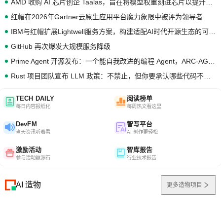
AMD 收购 AI 芯片创企 Taalas，旨在将模型权重刻进芯片以提升推理性能
红帽在2026年Gartner云原生应用平台魔力象限中被评为领导者
IBM与红帽扩展Lightwell服务方案，构建适配AI时代开源生态的可信基础设施
GitHub 再次爆发大规模服务降级
Prime Agent 开源发布：一个能自我改进的编程 Agent，ARC-AGI 3 超越人类专家基线
Rust 项目团队宣布 LLM 政策：不禁止，但你要承认哪些代码不是你写的
TECH DAILY
阅读榜单
每日内容报纸化
每周热文看这里
DevFM
智写平台
当天资讯听着看
AI 创作更轻松
激励活动
智库报告
参与活动赢源石
行业技术报告
AI 造物
更多造物项目