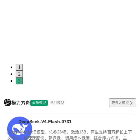
1
2
3
模力方舟
最新模型
热门模型
更多大模型
DeepSeek-V4-Flash-0731
高效轻量化MoE模型，总参284B，激活13B，原生支持百万超长上下
文能力。推理速度快、延迟低、调用成本低廉，综合能力均衡，主打