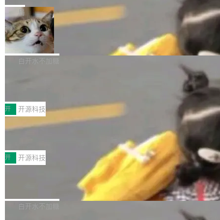
一在人才争夺战中失血的公司。六月，Google
er HE-AAC 960 解码 (DAB+) transpose_cuda
Code 在 X 上发帖：「DeepSeek Flash did 8T
局
连失两员大将：Noam Shazeer 去了 Op...
filter 添加 AMF Frame Rate Converter (vf_frc
tokens on August 1st. 5T of free usage + 3T
_amf) filter SMPTE 2094-50 元数据支持和直
NetBSD 11.0 正式发布
on OpenCode Go.」79.8 万次浏览，连带着 #
通 ProRes RAW VideoToolbox 硬件加速器 AP
DeepSeek一天消耗了8万亿# 上了微博热搜——
NetBSD 11.0 现已正式发布，这是 NetBSD 操
V ...
注意这是 OpenCode 一家的消耗。 OpenCode
作系统的第十八个主要版本。 自 NetBSD 10.1
白开水不加糖
是 Anomaly 出品的 AI 编程工具，套餐 10 美元/
以来的变化 更新亮点： 新增对 RISC-V 处理器
月。用户交了 10 美元，就能用 DeepSeek Flas
2026 ChinaJoy鸿蒙游戏增长臻享会举
架构的支持。NetBSD 11.0 是首个支持 64 位 R
办，鲸鸿动能系统呈现游戏行业解决方
h 随便写代码，按网友说法：「怎么使劲用也用
ISC-V 平台的稳定版本，涵盖一系列基于 StarFi
8月1日，2026 ChinaJoy期间，鸿蒙游戏增长臻
案
不完。」5T 来自免费额度，3T 来自 Go...
ve JH71XX 的设备，例如 VisionFive 2、PINE
享会在上海举办。鸿蒙生态的全场景智慧营销平
开
开源科技
64 STAR64，以及 QEMU。 增强了对 POSIX.1
台鲸鸿动能协同华为游戏中心，面向游戏行业开
-2024 和 C23 编程接口标准的兼容性。 compat
技嘉X3D系列再添新成员 B850 AORU
发者及生态伙伴，系统呈现了平台在游戏领域的
S ELITE X3D主板强化性能体验
_linux(8) 增强了对 Linux 系统调用的支持，包
完整能力版图——从IAP高价值用户的全周期经
面向AMD Ryzen X3D处理器玩家，技嘉X3D系
括 epoll（围绕 kqueue 实现）、POSIX 消息队
营、到IAA游戏的“买变一体”正循环、再到联运与
列主板阵容迎来新成员——B850 AORUS ELITE
开
开源科技
列、...
广告协同的全链路经营闭环，以及面向全球市场
X3D。作为面向主流高性能平台打造的全新主板
的出海增长布局。 华为终端云业务商业化销售负
Zadig v5.0 发布：AI 发布专员与 AI 审
产品，B850 AORUS ELITE X3D延续技嘉在X3
查专员上线
责人在开场致辞中表示，游戏开发者的核心诉求
D平台优化上的技术积累，旨在为游戏玩家带来
我们团队这几天最大的卡点不是 AI 写得不够
已不再是“多一个投放渠道”，而是一套能够持续
更稳定、更高效的装机选择。 B850 AORUS ELI
好，是 AI 写得太好了。 好到审查排期从两天的
白开水不加糖
驱动增长的体系。截至目前，搭载HarmonyOS
TE X3D基于AMD AM5平台打造，支持AMD Ry
活儿拖成了五天。PR 一堆起来没人敢合，发布