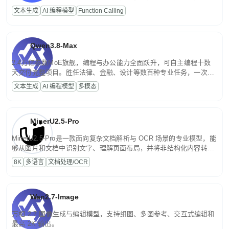
高并发、轻量化任务，适合日常对话、内容创作、基础 RAG、批量
文本生成
AI 编程模型
Function Calling
文案处理等普惠刚需场景。
Qwen3.8-Max
2.4万亿参数MoE旗舰，编程与办公能力全面跃升，可自主编程十数
天交付完整项目。胜任法律、金融、设计等数百种专业任务，一次对
话端到端交付生产级成果。原生视觉理解贯穿规划、执行与验证全流
文本生成
AI 编程模型
多模态
程，支持超长文档与长视频的深度语义解析。长程任务中自主规划与
闭环迭代，持续进化。
MinerU2.5-Pro
MinerU2.5-Pro是一款面向复杂文档解析与 OCR 场景的专业模型，能
够从图片和文档中识别文字、理解页面布局，并将非结构化内容转换
为便于存储、检索和二次处理的结构化结果。
8K
多语言
文档处理/OCR
Wan2.7-Image
万相 2.7 图像生成与编辑模型，支持组图、多图参考、交互式编辑和
最高 2K 输出。