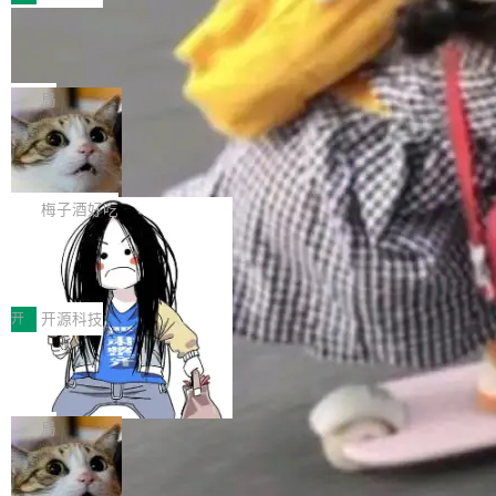
件。 腾讯网平团队在UCL-MPComm中实现了一
型或企业内部部署模型提升研发效率。但随着 AI
各领域的应用成果，覆盖技术底座、行业赋能、
个独立于业务线程的全局通信引擎（Engine），
Coding 从个人辅助工具逐步走向团队级、组织
Jeff Dean 离开 Google：一个时代的结
产品应用、支撑保障、专题等五大方向。深信服
并实...
束，一个实验室的开始
级应用，企业在规模化落地过程中，对安全性、
AI算力网关（AI创新平台）成功入选！ 随着各行
Google 员工编号 20。MapReduce 作者之一。
可控性和代码质量提出了更高要求。 首先是数据
各业的Agent走向规模化建设，算力构成形态逐
Bigtable 作者之一。TensorFlow 的作者之一。
局
安全与合规要求。对于大多数普通研发场景，公
渐丰富，用户关注的重点也在发生变化：不只是
Gemini 的架构师。Google 首席科学家。 Jeff D
有云模型能够满足快速试用和效率提升的需求。
让AI用起来，还要进一步看清混合算力时代下，
🔥 SolonCode v2026.8.4 发布：界面
ean 在 Google 工作了 27 年后，宣布离职。 他
但对于金融、能源、医疗等对数据安全要求较...
字体可调、22 种语言、记忆搜索增强
Token花在哪里、算力是否被充分利用，以及持
不是一个人走。一同离开的还有 Sanjay Ghema
打开终端就能上岗的全中文编码智能体，这一轮
续增长的AI成本该如何优化。 深信服AI算力网关
wat（Google 员工编号 23，Jeff Dean 二十多
把「看得清、用母语、记得住」三件事一次补
梅子酒好吃
正是围绕这些实际问题，从Token治理和成本治
年的编程搭档，MapReduce 和 Bigtable 的共同
齐。 SolonCode 是什么 SolonCode 是杭州无
理两个方面，让用户的每一份算力都看得清、管
作者）、Quoc Le（Google 大脑核心成员，Se
让“代码语义理解”深度释放AI Coding
耳科技研发的企业级终端编码智能体——一位全
得住、用得稳、省得下、更安全！ 一、从现在开
价值潜能：华为云码道（CodeArts）
q2Seq 和 DocAI 的共同发明人）以及 Oriol Vin
中文驱动的数字员工，自主理解需求、规划步
一、代码仓深度理解技术的作用与价值 在软件工
始，Token使用一目...
代码仓技术解析
yals（Gemini 联合负责人，AlphaSta...
骤、编写代码。不挑模型、不挑平台，curl 一行
程实践中，代码仓是企业核心知识资产的主要载
开
开源科技
装完即用。 开源地址：Gitee · GitCode · GitHu
体。企业级代码仓库通常包含数十万乃至数百万
b 安装 支持 Java 8+（8~26）、macOS / Linu
一条“删库”命令跑 17 小时，算法工程
个文件，其规模远超单次模型调用可承载的上下
师删光 89TB 数据只为干私活
x / Windows / Harmony PC。 # macOS / Linu
文窗口。随着项目规模的持续扩张与代码历史的
最高人民检察院8月4日公布了一起案件：北京一
x / Harmony PC curl -fsSL https://solon.noea
不断累积，代码仓中的模块关系、接口契约、业
名90后算法工程师王某，为了给自己接的私活腾
局
r.org/solon...
务逻辑等关键信息往往分散于数十乃至数百个文
服务器空间，删光了公司AI游戏部门的全部核心
件之中，形成高度复杂的知识关联网络。传统的
Cloudflare 分享推理优化实践：KV ca
数据。 王某2024年1月入职东城区某科技公司AI