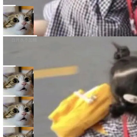
C版的产品，搭载“人机双写”重磅功能——你写
全球知名开源多媒体框架 FFmpeg 今天正式发
给 OpenAI 总法律顾问 Che Chang 发了封邮
你的，AI写AI的，同屏协作互不干扰。一句话让
布了 9.0 版本。这个版本除了带来新一代音视频
局
件，附了一封长信，要求 OpenAI 配合调查前苹
AI帮你干活，现在开启全新体验！ 温馨提示：
处理能力和硬件加速支持之外，还有一个特殊之
果员工带走机密信...
体验WorkBuddy鸿蒙PC版前，请将 HUAWEI M
亚马逊成本失控：AI 写代码烧掉 1215
处：FFmpeg 9.0 的代号是“Lei”。 这个名字，
万元，超预算 860%
atePad Edge 升级至 HarmonyOS 6.1.0.135S
来自中国开发者雷霄骅（Lei Xiaohua）。 对于
外媒近日曝光了亚马逊的多份内部报告显示，AI
P9 patch03及以上版本。 *升级路径：设置 > 搜
很多中国音视频开发者而言，这个名字并不陌
导致公司在多个项目上超支。《金融时报》报道
白开水不加糖
索“软件更新” > 检查更新，即可搜索新版本，下
生。十年前，他通过大量中文技术文章、源码分
称，仅一个项目的成本超支就高达 180 万美元
载安装完成升级即可。 没有...
析和开源示例，让一代开发者第一次真正理解 F
Hugging Face CEO 发声：中国正在开
（约合人民币 1215 万元）。 具体来说，一名工
源模型上碾压我们
Fmpeg，也成为很多人进入音视频开发领域的
程师借助 Anthropic 旗下 Claude Sonnet 模型
"他们正在开源模型上碾压我们。" Hugging Fac
“启蒙老师”。 而今年，恰好是雷霄骅离世十周
编写程序，目标是完成电商平台作者信息与商品
e CEO Clément Delangue 在 CNBC 的采访里
局
年。FFmpeg 社区最终选择用一个大版本的名
列表的数据匹配 —— 一项常规的数据处理任
没有拐弯抹角。他说中国正在赢得 AI 竞赛，而
字，留下了这份纪念。 雷霄骅曾是中国传媒大学
务，最终却产生了 180 万美元的账单，实际支出
当 AI agent 把源码变成了最好的扩展系
且按目前的速度，中国 AI 工具预计在今年底或
数字电视技术方向的博士生，长期从事视频、音
统，开发者工具必须开源
超出原定预算 860%。 更令人意外的是，该项目
2027 年就能追上美国前沿实验室的水平。 Dela
五年前，David Crawshaw 问过很多软件工程师
频技...
最终并未成功落地，而高额算力消耗持续运行长
ngue 把原因归结为一件事：开放协作。中国的
一个问题：你写过什么给自己用的程序？答案几
局
达 5 个月，公司直到财务对账时才察觉异常。这
AI 开发者在一个共享和协作的生态里加速迭代，
乎都是没有。工程师们整天用别人写的程序写程
意味着一个无人看管的 AI 程序，在近半年时间
而美国模型厂商在"闭门造车"。他的原话是 "buil
DeepSeek Harness 宣布内测邀请，全
序给别人用。偶尔有人自己写个博客系统、智能
里日夜不停地"烧钱"。 复盘显示，...
网最大规模开源 Agent 路演现场诞生
ding in silos"——各自为战，互不通气。 这个判
家居控制、家庭实验室，都算稀奇事。 Crawsh
一条内测招募帖，发出去的时候大概没人想到它
断从他嘴里说出来分量不同。Hugging Face 是
aw 是 Shelley 的作者，一个开源 AI coding age
会变成一场开源 Agent 生态的路演。 8月1日，
局
全球最大的开源 AI 平台，上面跑着上百万个模
nt。他最近在博客上写了一篇文章，核心论点很
DeepSeek Harness 团队负责人崔添翼（tiany