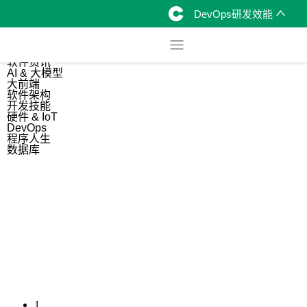
DevOps研发效能
综合
开源资讯
软件资讯
AI & 大模型
大前端
软件架构
开发技能
硬件 & IoT
DevOps
程序人生
数据库
1