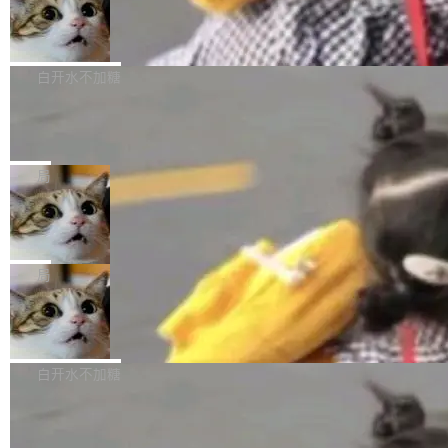
型。谁在开源赛道上领先，...
简单：开发者工具必须开源。 理由不是传统的自
商汤 SenseNova U1.5-Lite-Preview
i）在 X 上发帖： 「如果你是 Agent Harness 相
开源
由软件情怀，而是一个跟 AI agent 直接相关的
关开源项目的开发者，希望参加 DeepSeek Har
商汤科技宣布面向社区开源轻量级统一多模态模
技术判断。 两行 prompt 就能个性化任何软件 C
ness 的内测，可以回复或私信联系我。请附上
型的预览版本 SenseNova U1.5-Lite-Preview。
白开水不加糖
rawshaw 给出了两个 prompt。 第一个： "下载
GitHub id 以及开源代表作。」 DeepSeek 曾在
公告称，SenseNova U1.5-Lite-Preview并非简
某个软件的源码，在本地构建。修改 agent ...
官方招聘信息中写过一条简洁有力的公式：Mod
Ubuntu 将核心系统包从 deb 转成了 s
单的模型规模升级，而是基于 SenseNova U1
nap
el + Harness = Agent。模型负责理解和推理，
的一次系统性迭代，不仅在同一架构中贯通视觉
Ubuntu 正在把又一个核心系统包从 deb 转为 s
Harness 负责把能力落到真实环境中——调用工
理解、推理、生成与编辑，还仅以 8B-MoT 的轻
nap。这次是 hwctl——一个用来检查 Ubuntu
局
具、读写文件、管理上下文、处理错误、完成闭
量大小，将能力推进到4K、更精细的真实质感、
硬件认证状态的命令行工具。 Canonical 工程师
环。崔添翼招人的标...
更复杂的视觉控制和可持续迭代编辑。 相比 U
Dario Amodei 担心新人来 Anthropic
Alan Griffiths 在邮件列表中说得很直白：「hwc
只为金钱，不为使命
1，U1.5-Lite-Preview 在以下方向上带来了显著
tl 是一个 Ubuntu 专有的包，它和它的依赖项都
顶级 AI 研究员在两家公司之间来回跳，中间只
提升： 原生支持4K图像生成； 更精细的局部纹
是 Ubuntu 专有的，不会用在其他发行版上。」
隔了几天。 Lilian Weng 上周刚宣布因健康原因
局
理、细节与真实世界质感； 更准确的中英文文字
所以 deb 版本的受众实际上为零。既然只有 Ub
离开 Thinking Machines Lab，说自己作为联合
生成与复杂版式组织； 更稳定的图...
untu 用户在用，那用 snap 打包就没什么可纠结
FFmpeg 9.0 发布
创始人的角色「太累了」。几天后，The Inform
的。 从 deb 到 snap 的迁移路径 hwctl 是 rust-
ation 就曝出她将重回 OpenAI，负责递归自我
FFmpeg 9.0 现已发布，包含多项改进。官方更
hwlib 硬件 API 库的一部分，命令行工具负责查
改进方向的研究。她是 Thinking Machines 过
新日志列出的 9.0 版本主要更新内容如下： 扩
白开水不加糖
询 Ubuntu 的硬件认证数据库。...
去一年内第四个离开的联合创始人。 这家由前
展 AMF 色彩转换器 (vf_vpp_amf) 的 HDR 功能
OpenAI CTO Mira Murati 创立的公司，连创始
DeepSeek V4 Flash 单日消耗 8 万亿 t
MP4 muxer 中支持 LCEVC 音轨复用 Playdate
okens 登顶热搜
团队都留不住。 但 Thinking Machines 不是唯
视频编码器和多路复用器 添加 v360_vulkan filt
8 万亿 tokens。一天。一家公司的消耗。 Open