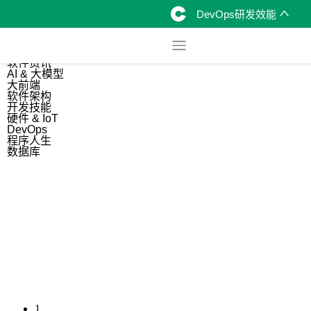
DevOps研发效能
综合
开源资讯
软件资讯
AI & 大模型
大前端
软件架构
开发技能
硬件 & IoT
DevOps
程序人生
数据库
1