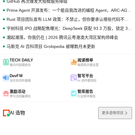
GitHub 再次爆发大规模服务降级
Prime Agent 开源发布：一个能自我改进的编程 Agent，ARC-AGI 3 超越人类专家基线
Rust 项目团队宣布 LLM 政策：不禁止，但你要承认哪些代码不是你写的
宇树科技 IPO 战略配售曝光：DeepSeek 获配 93.3 万股，锁定 36 个月
潮起潮落，你我仍在 | 2026 腾讯云粤港澳大湾区架构师峰会
马斯克 AI 百科项目 Grokipedia 被曝数月未更新
TECH DAILY
阅读榜单
每日内容报纸化
每周热文看这里
DevFM
智写平台
当天资讯听着看
AI 创作更轻松
激励活动
智库报告
参与活动赢源石
行业技术报告
AI 造物
更多造物项目