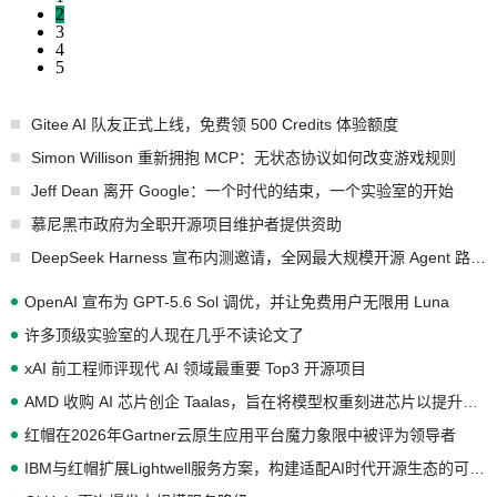
2
3
4
5
Gitee AI 队友正式上线，免费领 500 Credits 体验额度
Simon Willison 重新拥抱 MCP：无状态协议如何改变游戏规则
Jeff Dean 离开 Google：一个时代的结束，一个实验室的开始
慕尼黑市政府为全职开源项目维护者提供资助
DeepSeek Harness 宣布内测邀请，全网最大规模开源 Agent 路演现场诞生
OpenAI 宣布为 GPT-5.6 Sol 调优，并让免费用户无限用 Luna
许多顶级实验室的人现在几乎不读论文了
xAI 前工程师评现代 AI 领域最重要 Top3 开源项目
AMD 收购 AI 芯片创企 Taalas，旨在将模型权重刻进芯片以提升推理性能
红帽在2026年Gartner云原生应用平台魔力象限中被评为领导者
IBM与红帽扩展Lightwell服务方案，构建适配AI时代开源生态的可信基础设施