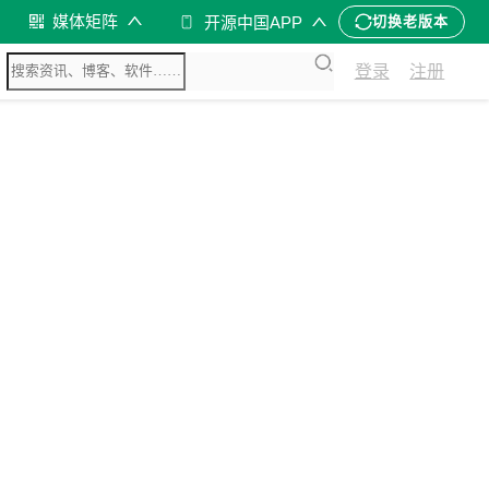
媒体矩阵
开源中国APP
切换老版本
登录
注册