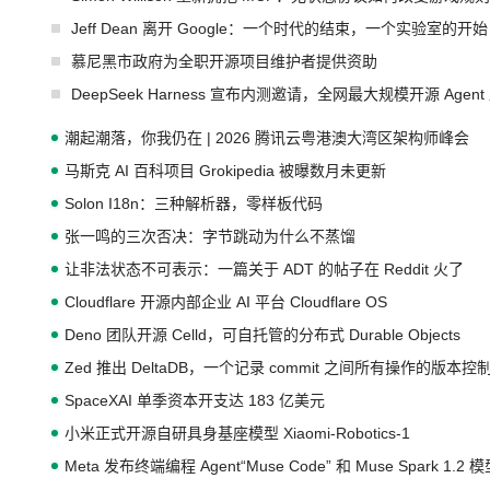
Jeff Dean 离开 Google：一个时代的结束，一个实验室的开始
慕尼黑市政府为全职开源项目维护者提供资助
DeepSeek Harness 宣布内测邀请，全网最大规模开源 Age
潮起潮落，你我仍在 | 2026 腾讯云粤港澳大湾区架构师峰会
马斯克 AI 百科项目 Grokipedia 被曝数月未更新
Solon I18n：三种解析器，零样板代码
张一鸣的三次否决：字节跳动为什么不蒸馏
让非法状态不可表示：一篇关于 ADT 的帖子在 Reddit 火了
Cloudflare 开源内部企业 AI 平台 Cloudflare OS
Deno 团队开源 Celld，可自托管的分布式 Durable Objects
Zed 推出 DeltaDB，一个记录 commit 之间所有操作的版本控
SpaceXAI 单季资本开支达 183 亿美元
小米正式开源自研具身基座模型 Xiaomi-Robotics-1
Meta 发布终端编程 Agent“Muse Code” 和 Muse Spark 1.2 