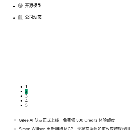
开源模型
公司动态
1
2
3
4
5
Gitee AI 队友正式上线，免费领 500 Credits 体验额度
Simon Willison 重新拥抱 MCP：无状态协议如何改变游戏规则