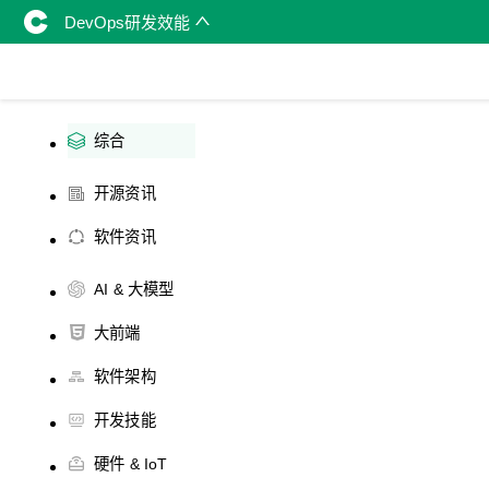
DevOps研发效能
综合
开源资讯
软件资讯
AI & 大模型
大前端
软件架构
开发技能
硬件 & IoT