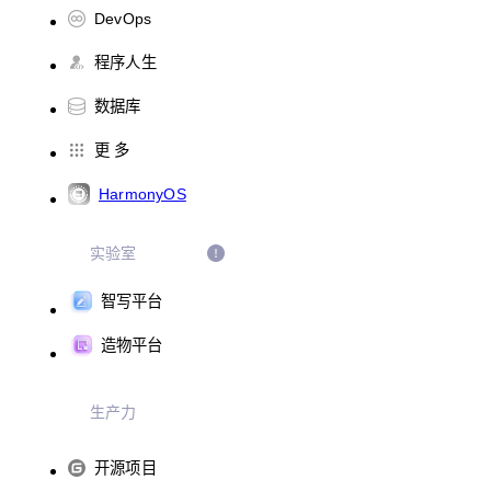
DevOps
程序人生
数据库
更 多
HarmonyOS
实验室
智写平台
造物平台
生产力
开源项目