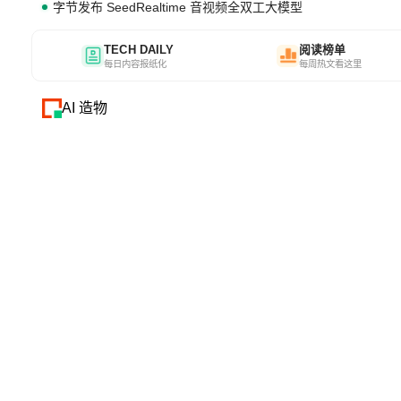
字节发布 SeedRealtime 音视频全双工大模型
TECH DAILY
阅读榜单
每日内容报纸化
每周热文看这里
AI 造物