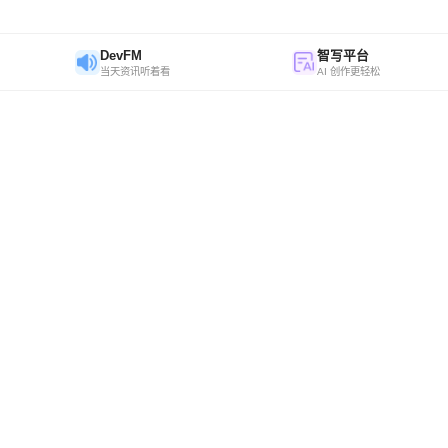
DevFM
智写平台
当天资讯听着看
AI 创作更轻松