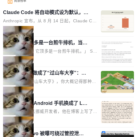
阅读榜单
Claude Code 将自动模式设为默认，称
人类审批只抓到 13.6% 危险命令
Anthropic 宣布，从 8 月 14 日起，Claude Cod
e 在 Pro、Max、Team 计划上将默认启用自动
局
模式（auto mode）。这个决定背后，是两组让
AI 辅助编程顶多是一台煎牛排机，当不
人不安的数据。 第一组：人类审批到底有多不靠
了厨师
谱？Anthropic 在 1053 名付费用户中做了一项
「AI 不是厨师。它顶多是一台煎牛排机。」 Ser
对照实验，人为审核只抓到了 13.6% 的危险命
hii Sydorets 写了一篇博客，把 AI 辅助编程比作
局
令，而自动模式抓到了 89%。自动模式拦截了 8
煎牛排——任何人都能把肉扔进锅里弄熟，但要
00 条人类审批通过的指令，人类只拦截了 6 条
他把芯片制造做成了“过山车大亨”：一
稳定产出真正好的结果，需要真正的理解。机器
个浏览器里的半导体工厂
自动模式放过的指令。更令人担忧的是，随着会
能按食谱重复操作、规模化产出，但它不知道你
如果你玩过《过山车大亨》，你大概记得那种俯
话变长，人类的检测率从早期的约 17% 下降到
脑子里到底想要什么，除非你把想法翻译成明确
瞰视角——小人在公园里走来走去，游乐设施运
局
50 轮后的约 5%——人会疲劳，机器不会。 第
的需求。 文章的核心论点很简单：AI 让你更
转着，一切都在你的注视下运行。现在想象同样
二组：出了事有多严重？在 5-6 月标记的...
快，但快不等于好。 它能自动化重复劳动、生成
一名开发者将 Android 手机换成了 Lin
的视角，但公园里不是过山车，而是一座完整的
ux，称“AOSP 已死”
代码起点、解释逻辑，但它经常自信地给出错误
芯片制造工厂。 这就是 Chip Tycoon。 一个黄
Runarcn 是一名挪威开发者，他在博客上写了一
结果——「一块焦炭，上面放了一枝百里香，然
色的小车载着一片硅晶圆，穿过 20 栋建筑，从
篇文章，标题很直白：《I'm switching my phon
局
后告诉你这是三分熟。」 判断力仍然是不可替代
石英砂一路走到封装好的芯片。晶圆在每一站都
e from Android to Linux》。 他的核心论点很简
的。AI「不能替你定义什么是好，不能决定哪些
会发生肉眼可见的变化——长晶体、抛光、涂光
Atlassian Rovo 被曝可绕过管控泄露 J
单：AOSP（Android Open Source Project）