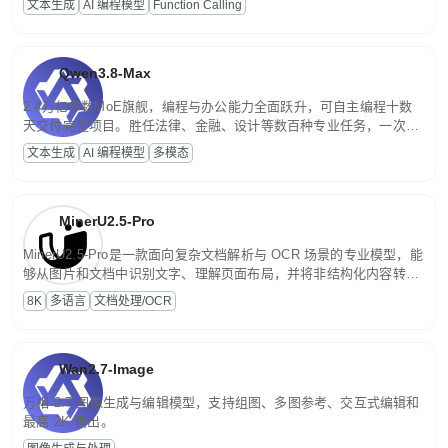
文本生成
AI 编程模型
Function Calling
文案处理等普惠刚需场景。
Qwen3.8-Max
2.4万亿参数MoE旗舰，编程与办公能力全面跃升，可自主编程十数
天交付完整项目。胜任法律、金融、设计等数百种专业任务，一次对
话端到端交付生产级成果。原生视觉理解贯穿规划、执行与验证全流
文本生成
AI 编程模型
多模态
程，支持超长文档与长视频的深度语义解析。长程任务中自主规划与
闭环迭代，持续进化。
MinerU2.5-Pro
MinerU2.5-Pro是一款面向复杂文档解析与 OCR 场景的专业模型，能
够从图片和文档中识别文字、理解页面布局，并将非结构化内容转换
为便于存储、检索和二次处理的结构化结果。
8K
多语言
文档处理/OCR
Wan2.7-Image
万相 2.7 图像生成与编辑模型，支持组图、多图参考、交互式编辑和
最高 2K 输出。