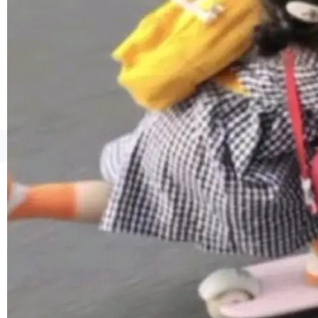
©OSCHINA(OSChina.NET)
京ICP备2025119063号