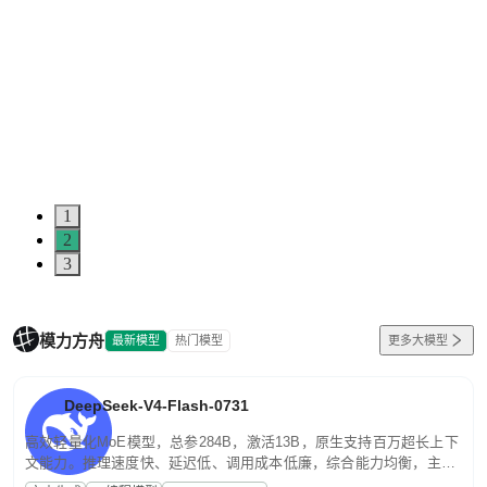
1
2
3
模力方舟
最新模型
热门模型
更多大模型
DeepSeek-V4-Flash-0731
高效轻量化MoE模型，总参284B，激活13B，原生支持百万超长上下
文能力。推理速度快、延迟低、调用成本低廉，综合能力均衡，主打
高并发、轻量化任务，适合日常对话、内容创作、基础 RAG、批量