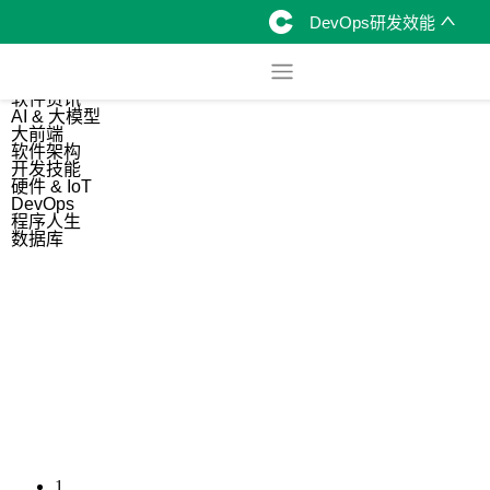
DevOps研发效能
综合
开源资讯
软件资讯
AI & 大模型
大前端
软件架构
开发技能
硬件 & IoT
DevOps
程序人生
数据库
1