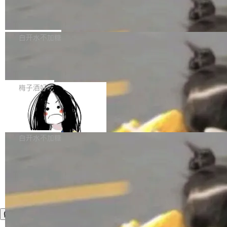
业，获配股份数量占本次发行数量的2.31%。 除
像构建工具生成）。moby/moby#53305 修复了
马斯克 AI 百科项目 Grokipedia 被曝数
准。今天，Apache 软件基金会正式宣布 Apach
DeepSeek外，腾讯旗下上海启善投资有限公司
月未更新
Docker Engine 29.7.0 中引入的一个回归问
e Fluss 孵化毕业，成为 Apache 顶级项目（TL
埃隆·马斯克推出的AI百科项目 Grokipedia 被曝
获配9...
题，该问题可能导致在旧版 Linux 内核...
P）！这一里程碑不仅标志着 Fluss 迈入新的发
长期停止内容更新，未能实现其作为“AI版维基百
白开水不加糖
展阶段，也将进一步推动流式存储、实时湖仓与
科”替代品的目标。 据 Lawfare 最新调查，自今
AI 数据基础加速融合，为实时数据基础设施的发
Solon I18n：三种解析器，零样板代码
年4月以来，Grokipedia 页面更新功能基本停
展开启新的篇章。
滞，过去三个月内没有任何条目完成更新，用户
如果你在 Spring Boot 里做过国际化，流程大概
提交的编辑请求也长期处于待处理状态。 Groki
是这样的：配 MessageSource 的 Bean、写 R
梅子酒好吃
pedia 于去年底上线，定位为由人工智能生成内
eloadableResourceBundleMessageSource、
容的百科平台，被马斯克视为传统众包百科网站
Apache Doris 4.1 全面增强 Iceberg：
声明 LocaleResolver、注册 LocaleChangeInt
支持 UPDATE、MERGE INTO 与 Iceb
维基百科的替代方案。Lawfare 调查发现，无论
erceptor…五六步之后才能看到第一行翻译文
Apache Doris 4.1 要补齐的，正是缺失的那一
erg V3
热门页面还是低关注度页面，均未出现近期更
本。 Solon 换了个方式。整个 i18n 模块围绕三
半。在已有查询能力的基础上，Doris 进一步支
白开水不加糖
新，相关问题并非局限于特定领域，而是在不同
个解析器、一个注解、一个工具类展开——没有
持了 UPDATE、DELETE、MERGE INTO 等数
主题和访问量页面中普遍存在。 调查人员最初认
XML、没有拦截器注册、没有样板配置。 资源
据修改操作、完整的表结构管理与分区演进，以
为，Grokipedia可能只是限...
文件的约定 把文件放到 resources/i18n/ 下： r
及 rewrite_data_files、expire_snapshots 等日
esources/i18n/messages.properties ...
常维护操作，并完整支持 Iceberg V3 格式。