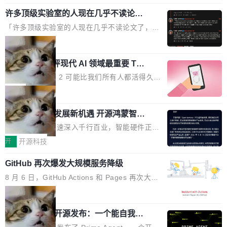
规范，结合服务器级元件、完善供电线材与内置
年的83.1亿美元增长至2026年的86.6亿美元,年
意思。比如我在一个后台管理系统里，需要填50
实时LCD监控屏，可充分满足当下高阶PC主机
许多顶级实验室的人现在几乎不读论文
复合增长率达5.44%,预计2032年将突破120亿美
个表单字段，每个字段还有联动逻辑；比如我
了
的严苛使用需求。 澎湃功率，紧凑机身 钛金雕1
元。数字广告与公共关系相关服务市场更是从20
「许多顶级实验室的人现在几乎不读论文了，而
想...
600PG5 AI TOP具备强悍输出功率，同时实现
25年的8463亿美元扩张至2026年的8763亿美
且他们认为 ICLR/ICML/NeurIPS 充斥着大量过
局
机身尺寸大幅精简。整机长度仅16厘米，属于同
元。数字的背后是一个清晰的事实——品牌对专
度宣传和欺诈。」 OpenAI 研究员 Keller Jorda
功率段机身尺寸十分紧凑的1600W电源产品。小
业化营销服务的需求从未如此迫切。 但市场扩容
xAI 前工程师评现代 AI 领域最重要 Top
n 这条推文引发了广泛讨论。他不是在说风凉
巧机身有效提升市面主流标准A...
3 开源项目
的同时,服务商的竞争逻辑正在改变。2026年Top
话，他是说出了一个圈内人尽皆知但很少公开捅
Flash Attention 2 可能比我们所有人都活得久。
Agency年度合辑的观察指出,“产品”这个离消费
破的事实。 Jordan 随后补充了一句软化声明：
这句话不是来自某个技术博客，而是出自 Hieu
局
者最近的载体,在整个品牌营销层面的权重显著变
「我不认为这些会议上大部分论文都在过度宣传
Pham 的一条推文。Hieu Pham 是谁？他是 xAI
高了。全域营销服务商的竞争正在从规模转向深
或造假。问题是，作为读者，如果你筛选出那些
共商智能硬件发展新机遇 开源鸿蒙智能
的早期工程师之一，在 Grok 训练基础设施团队
度,案例厚度、全域覆盖、多线协同...
硬件开发者日杭州站即将举行
看起来最令人兴奋的论文，那它们大部分都是过
工作过。近日他在 X 上发了一条帖子，列出了他
随着万物智联加速深入千行百业，智能硬件正从
度宣传的。」 这才是真正的痛点。不是所有论文
认为现代 AI 领域最重要的三个开源项目。 第一
单点设备迈向智能化、网联化、协同化发展。作
开
开源科技
都有问题，是最吸引眼球的那批论文最有问题。
个名字毫无悬念：Flash Attention 2。 Hieu 的
为面向全场景、跨终端的分布式操作系统，开源
他引用的帖子来自 Mathew Shen，一位 ICLR 2
理由很具体。FA 系列不需要解释，但 FA2 是他
GitHub 再次爆发大规模服务降级
鸿蒙通过统一技术底座和分布式能力，为不同类
026 的读者：「看了篇 ...
认为最重要的一个——复杂度恰到好处，刚好能
型智能设备的开发、连接与互联提供关键支撑，
8 月 6 日，GitHub Actions 和 Pages 再次大规
驱动你去学 CuTe，但还没被那些"邪恶的" Hopp
也为产业链企业探索产品创新与商业增长打开新
模服务降级，Actions 完全不可用超过 5 小时，
局
er++ 优化所淹没，足够容易修改和适配。 更关
的空间。 8月14日，开源鸿蒙智能硬件开发者日
webhook 停发，连自托管 runner 也因调度层故
键的是 FA2 的持久性...
（OHDD：OpenHarmony Hardware Develope
Prime Agent 开源发布：一个能自我改
障无法工作。Pages、Copilot code review、C
进的编程 Agent，ARC-AGI 3 超越人类
r Day）将在杭州启航。活动面向智能硬件产业
opilot coding agent 全部受影响。从检测到完全