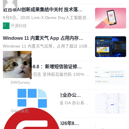
应时间，从源头消除拖影与动态模糊。 1.突破 O
跳动的这个未命名模型，直接跳到了 10 万亿。
就是它多少弥补了国产 Java 自研 HTTP/2 框架
LED 画质局限，暗部细节...
近百项AI创新成果集结中关村 技术落地
预训练通常需要 3 到 6 个月，之后还有微调阶
这块空白——放眼国产 Java 生态，能拿出手的
与产业迭代提速
段。按这个时间线，最早可能在 2026 年底或 2
HTTP/2 网络框架，要么闭源，要么底层建立在
8月8日，2026 Link-X Demo Day人工智能创新
027 年初发布。 这个节点很微妙。Anthropic 刚
Netty 之上，真正自研的 Java 实现几乎没有。
项目展在北京中关村举办。本次活动由星连资
开
开源科技
在 5 月发布了 Mythos 5...
wastnet 是一款完全自研、零第三方依赖的轻量
本、华清普智AI孵化器主办，汇聚近2000名产
级 Java 网络应用框架，核心基于 JDK 原生 NI
Windows 11 内置天气 App 占用内存超
业、学术、投资人士，集中展出近百项覆盖AI芯
过 1GB
O 构建 Reactor 多路复用模型，不依赖 Netty、
片、算力、模型、应用全链条创新项目，聚焦AI
Windows 11 内置天气应用，占用了超过 1GB
Tomcat 等任何第三方网络库。其 HTTP/2 协议
技术产业化落地与资本对接，呈现当前国内AI前
内存。 Notebookcheck 的测试发现这个数字
局
栈从 HPACK、Huffman 到 ALPN 均为自主实
沿技术突破与商业化最新进展。 活动围绕AI学术
时，反复确认了多次。不是 100MB，不是 500
现，在基准测试中与 Un...
研究与产业落地融合展开多维度研讨。星连资本
调问更新7.26~8.8 ：新增短信验证修
MB，是 1 个 G。一个显示天气的应用。 Windo
改，考试能力升级
创始合伙人张鸣晨表示，AI产业化是长期产融结
ws 内置应用臃肿早就是老话题了，但一款天气
DWSurvey 更新日志 坚持前后端代码 100% 开
合过程，早期优质技术项目需持续资本与产业资
应用占用内存就超过 1G 还是过于离谱——问题
源助力企业建设自主可控的问卷调研系统 官网地
DWSurvey
源赋能，助力创新从概念走向落地。现场青年学
出在 WebView2。微软的天气 App 本质上是一
址www.diaowen.net ➔ 源码下载Gitee 仓库 ➔
者、产业专家、投资人围绕AI前沿技术瓶颈、行
个嵌在 Edge WebView 里的网页。它不是一个
勾股 OA v6.0.2 已经发布，企业办公系
本次更新新增短信验证修改已答问卷功能，提升
业固有认知重构等议题展开跨界对话，聚焦行业
统
「应用」，它是一个运行在浏览器引擎里的网
答卷安全性；同时升级考试能力，完善填空题判
勾股 OA v6.0.2 已经发布。 勾股 OA 办公系统
真实痛点与突破方向...
页，外面套了一层 Windows 的壳。 WebView2
分、防切屏等功能体验，并优化多项产品细节，
是一款简单实用的开源的企业办公系统。系统集
Gitee快讯
本身就是个内存大户。它加载了完整的 Edge 渲
提升整体使用体验。 新增功能 01. 新增验证手
成了系统设置、附件管理、人事管理、行政管
染引擎，包括 JavaScript 引擎...
机号后查看、修改已答问卷功能 02. 新增填空题
942亿赛道如何选对伙伴？2026年8月G
理、消息管理、资产管理、企业公告、知识网