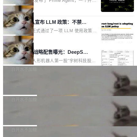
Prime Intellect 发布了 Prime Agent，一个开源
专家基线
链企业和开发者，邀请行业专家与资深技术顾
恢复，大约 12 小时。 这是 2026 年 8 月的第六
的编程 Agent Harness，核心设计围绕两个抽
局
问，围绕开源鸿蒙技术能力、设备适配、芯片适
起事故，其中四起与 AI/Copilot 服务相关。 Git
象：Recursive Language Model（RLM）和 C
配、功耗与稳定性调优、兼容性测评及统一互联
Hub 员工 kdaigle 在 HN 讨论中贴出了一组数
Rust 项目团队宣布 LLM 政策：不禁
ontinual Harness。在 ARC-AGI 3 基准测试
等内容展开系统讲解和实战交流，帮助企业进一
止，但你要承认哪些代码不是你写的
据：2025 年全年 10 亿次 commit。现在，每周
上，Prime Agent + Opus 5 的组合达到了 95.
Rust 语言项目正式通过了一项 LLM 使用政策，
步了解开源鸿蒙在智能...
2.75 亿次，全年预计 140 亿次。GitHub...
5% RHAE Best@1，超过了 ARC 报告的人类专
覆盖 rust-lang/rust 单一仓库的代码贡献。这不
局
家基线 95.4%。 不是又一个 coding agent 包装
是项目级别的官方立场，目前由五个团队采纳，
宇树科技 IPO 战略配售曝光：DeepSe
器 Prime Agent 的架构和市面上大多数 coding
但它可能是主流开源项目中关于 AI 辅助贡献最
ek 获配 93.3 万股，锁定 36 个月
agent 有本质区别。大多数 agent harness 的设
细致的一份规则。 政策的核心只有一句话：LLM
8月6日晚间，“人形机器人第一股”宇树科技股份
计是基于早期模型的能力—...
可以用来分析、提炼、审阅、建议，但不能用来
有限公司披露IPO发行价格及战略配售结果，杭
白开水不加糖
创作。 具体来说，LLM 生成的代码可以提交，
州深度求索人工智能基础技术研究有限公司（De
Docker 29.7.2 发布
但必须满足五个条件：预先安排、非关键、高质
epSeek）获配93.3399万股，按150.8元/股发行
量、充分测试、充分审查，并且必须披露。LLM
价格计算，认购金额约1.41亿元，股份锁定期为
Docker 29.7.2 现已发布，具体更新内容如下：
不得生成涉及安全性的关键变更，除非作者本身
36个月。 公告显示，本次宇树科技战略配售对
Bug fixes and enhancements 修复多次传递同
白开水不加糖
就是领域专家。即使如此，政策也"强烈不建
象主要包括长期投资机构、与公司业务具有战略
一环境变量时，docker service create和docker
议"这么做。 对于不披露的情况，审核者可以直
合作关系或长期合作愿景的大型企业、科创板保
Apache Fluss 毕业成为顶级项目
service update会发生 panic 的问题。docker/cl
接关闭 PR，无需解释。 政策作者 Jynn Ne...
荐人跟投子公司，以及公司高级管理人员和核心
i#7145 修复了 Docker Engine 29.7.0 中引入的
今年 7 月，Apache Fluss 的毕业提案在 Apach
员工参与设立的专项资产管理计划。其中，Dee
一个回归问题，该问题导致拉取镜像时会拒绝包
e 孵化器项目管理委员会（IPMC）投票中获得
白开水不加糖
pSeek作为与宇树科技具备战略合作关系的企
含绝对 hardlink 目标的镜像（此类镜像由某些镜
全票通过，随后获 Apache 软件基金会董事会批