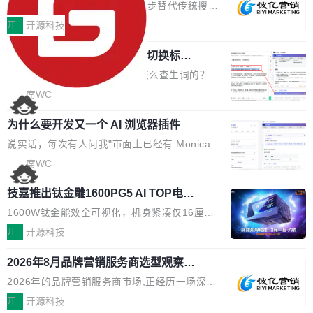
EO公司推荐
判分功能 03. 添加协作管理员支持树形结构选择
盘、审批流程设置、办公审批、工作计划、工作
当DeepSeek、豆包等大模型逐步替代传统搜索
体验优化与修复 •页面与体验优化 优化工作台首
汇报、工作日志、日常办公、财务管理、客户管
成为用户获取信息的主要入口,品牌竞争的逻辑变
开
开源科技
页 UI 展示效果，提升页面使用体验。 优化防切
理、合同管理、项目管理、任务管理等功能模
了:不再是争抢关键词排名,而是想办法进入AI脱
屏提醒规则，调整为每次切屏均触发提示，提升
块。系统简约，易于功能扩展，方便二次开发，
任意网页划词 AI 问答：不用切换标签页
口而出的那个答案。"GEO公司推荐"这个搜索词
考试规范性。 优化登录状...
的效率秘诀
可以用来做日常 OA，CRM，ERP，业务管理等
背后,折射的是企业面对新兴服务赛道时的集体困
看英文技术文档的时候，你是怎么查生词的？ 我
系统。 勾股OA6.0.2版本主要是对勾股OA 6第
惑——该信谁、看什么、怎么选。 据易观分析
猜大多数人的流程是：选中单词 → Ctrl+C → 切
席WC
一个大版本发布的部分功能细节优化和bug问题
《中国GEO市场产业图谱》数据,2026年中国GE
到翻译标签页 → Ctrl+V → 看翻译 → 切回原
修复的版本，具体更新日志如下： 1、补全新版
O行业规模预计达942亿元,同比增长169.7%。G
为什么要开发又一个 AI 浏览器插件
文。遇到不懂的代码片段，再切到 ChatGPT 问
本的各个审批类型的审批单导出 2、优化各个审
artner同期预测,传统搜索引擎访问量年内将下滑
一下。来回切换几次，思路早断了。 今天介绍的
说实话，每次有人问我"市面上已经有 Monica、
核反确认审批的逻辑，使...
25%,AI载体流量占比突破40%;埃森哲2025年中
开源 Chrome 扩展 AI Helper，有一个划词浮动
Sider、Copilot for Chrome 这些 AI 浏览器插件
席WC
国消费者调研则指出,37%的用户在有明确购买需
工具栏功能，能让你在任意网页选中文本就直接
了，你为什么还要再做一个"，我都觉得这个问题
求时倾向于先问AI。几组数据指向一致:GEO已
技嘉推出钛金雕1600PG5 AI TOP电
用 AI，完全不用切换标签页。 划词工具栏是什
问得好。 因为我自己也是从用户变成开发者的。
从营销"加分项"变成品牌在AI时...
源：为发烧级主机与本地AI算力打造旗
么 安装 AI Helper 后，在任意网页选中文本，选
现有产品的天花板 我用过不少 AI 浏览器插件。
1600W钛金能效全可视化，机身紧凑仅16厘米
舰供电方案
区旁边会自动浮现一个工具栏： 工具 功能 典型
刚开始觉得都挺好——选中一段文字，弹出解
继2026台北电脑展首度亮相后，技嘉科技近日正
开
开源科技
场景 AI 搜索 联网搜索相关信息 看到陌生概念，
释；写邮件时帮你润色；看英文网页给你翻译摘
式发布钛金雕1600PG5 AI TOP电源。这款高端
想快速了解背景 解释 让 AI 解释选中文本 读到
2026年8月品牌营销服务商选型观察：
要。但用久了你会发现，它们本质上都是同一类
电源专为发烧级DIY主机与本地AI算力平台打
费解...
从流量思维到品牌资产思维的范式转移
东西：一个带网页上下文的聊天框。 它们能读取
造，整机长度仅16厘米，提供1600W额定功率
2026年的品牌营销服务商市场,正经历一场深刻
页面的文本，然后把文本丢给大模型，再返回一
与80PLUS钛金能效；支持ATX 3.1与PCIe 5.1
的价值重构。全球全案品牌代理机构市场从2025
开
开源科技
段回答。仅此而已。 这当然有用，但总觉得差点