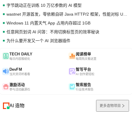
字节跳动正在训练 10 万亿参数的 AI 模型
wastnet 开源首发，零依赖自研 Java HTTP/2 框架，性能对标 Undertow !
Windows 11 内置天气 App 占用内存超过 1GB
任意网页划词 AI 问答：不用切换标签页的效率秘诀
为什么要开发又一个 AI 浏览器插件
TECH DAILY
阅读榜单
每日内容报纸化
每周热文看这里
DevFM
智写平台
当天资讯听着看
AI 创作更轻松
激励活动
智库报告
参与活动赢源石
行业技术报告
AI 造物
更多造物项目