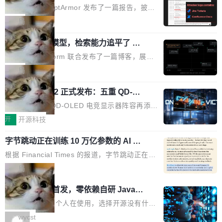
取舍可以接受」，也看不出来什么时候结果在技
ira 和 Confluence 数据，厂商两个月没
刻胶、蚀刻、离子注入、铜互联。公园中央是一
已经死了。不是技术上死了，而是作为一个真正
安全公司 PromptArmor 发布了一篇报告，披露
术上正确、但方向完...
回复
个环形路线，因为芯片制造需要把光刻流程重复
的开源项目死了。Google 把越来越多的核心功
Atlassian 的 AI agent Rovo 存在严重的数据泄
局
大约 60 次，每次一层。动画里简化为 4 圈。 整
能从 AOSP 移到了闭源的 Google Play Service
露漏洞：攻击者可以通过 indirect prompt inject
个项目只有一个 HTML 文件。没有构建步骤，没
s 里，设备树和内核源码被厂商锁死，你能看到
一个 4B 开源模型，检索能力追平了 G
ion（间接提示注入）窃取整个 Atlassian 租户内
有依赖，没有网络请求。屏幕上每个形状都是 C
PT-5.6 Sol，成本降到 1/100
代码但你改不了，改了也刷不进去。 为什么 AO
的 Jira 工单和 Confluence 文档，全程不需要任
Neon 和 Castform 联合发布了一篇博客，展示
anvas 上纯手...
SP 不够用了 Runarcn 列举了几条他离开 Andro
何人工审批。 更值得注意的是，这个漏洞在 5
了一个惊人的结果：一个 4B 参数的开源模型，
局
id 的具体理由： Google Pla...
月 23 日就报告给了 Atlassian，两个多月过去
经过 RL 后训练之后，在检索任务上的准确率追
了，公司除了表示"感谢"并分配了一个 case nu
技嘉 GO27Q32 正式发布：五重 QD-OL
平了 GPT-5.6 Sol，但每次请求的成本只有对方
ED 面板加持，320Hz 极速与影院级画
mber 之外，再没有任何实质性回应。Rovo 至
的 1/100。 具体来说，GPT-5.6 Sol 做一次典型
技嘉科技旗下 QD-OLED 电竞显示器阵容再添旗
面兼得
今仍处于漏洞未修复状态。 攻击链路 攻击链并
的多轮搜索请求需要超过 10 秒，端到端成本约
舰新作。GO27Q32 将于 2026 年 9 月 15 日正
开
开源科技
不复杂。 受害者给 Rovo 提了一个正...
0.03 美元。对于需要反复搜索的 agent 工作流
式上市，以 27 英寸 QHD 分辨率、三星显示 Pe
来说，这个速度和成本都"高得让人没法用"。而
字节跳动正在训练 10 万亿参数的 AI 模
nta Tandem 五重发光架构为核心，为高端玩家
型
4B 开源模型在推理速度上快了几个数量级，成
打造速度与画质不妥协的沉浸体验。 GO27Q32
根据 Financial Times 的报道，字节跳动正在训
本低了两三个数量级。 问题在于，小模型开箱即
搭载三星最新 QD-OLED 面板，采用 5 层串联
练一个 10 万亿参数的 AI 模型，目前处于预训练
局
用时的检索能力确实远不如闭源前沿模型。差距
式发光结构，并装配全新 ObsidianShield 抗反
阶段。 10 万亿是什么概念？Anthropic 目前最
在哪？就在 RL 后训练。 从 RAG 到 agentic...
wastnet 开源首发，零依赖自研 Java H
射镀膜，黑阶表现提升可达40%，并将表面硬度
大的模型 Mythos 5 约 8 万亿参数。DeepSeek
TTP/2 框架，性能对标 Undertow !
由2H升級至3H，画面对比度与强度都提升的同
V4-Pro 是 1.6 万亿。月之暗面的 Kimi K3 是 2.
这个项目一直是个人在使用，选择开源没有什么
时还具有 320Hz 刷新率与 0.03ms GTG 灰阶响
8 万亿。美团 LongCat-2.0 是 1.6 万亿。字节
动机理由，就是想开源了，如果非要说一个，那
wycst