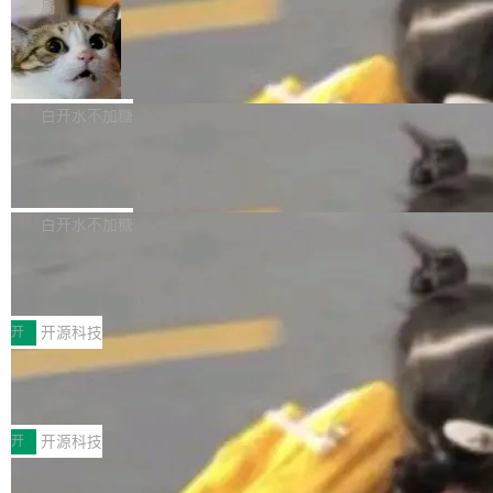
微软同期总资本开支的四成。 与亚马逊、Alpha
一个在终端里运行的编程 agent；Muse Spark
局
aDB 捕获 commit 之间的每一次操作，...
bet、微软以及 Meta 等传统科技巨头相比，Spa
1.2，驱动这个 agent 的新模型。一句话概括：
美团开源 LoHoSearch，用知识图谱校
ceXAI的资金消耗速度尤为引人瞩目。然而，支
你可以用 curl -fsSL https://dev.meta.ai/install.
准 AI 能力认知
撑庞大支出的资金来源却呈现出截然不同的面
sh | bash 安装一个能在大项目里自动规划、写
机器出题的前提，是让机器拥有全局视野。整个
貌。数据显示，微软和 Meta 主要依托充沛的经
代码、验证结果的 AI 终端工具。 据介绍，Muse
构建流程可以分为四个环节：建图 → 控制难度
白开水不加糖
营现金流来覆盖资本开支，其资本支出覆盖率分
Code 是 Meta 的编程 agent 产品。它和市场上
→ 质量把关 → 数据概览。
别达到155% 和106%;而SpaceXAI的经营现金
已有的终端编程 agent 在设计理念上有几个明显
腾讯开源 UCL-MPComm 通信库
流仅能覆盖资本开支的12...
的差异点。 异步后台 agent：Muse Code 有一
腾讯网平团队宣布开源了 UCL-MPComm 通信
个主 agent 循环，外加一组后台 agent。这些后
库，并将作为transport接入Mooncake TENT。
白开水不加糖
台 agent...
该通信库针对AI Memory池化场景的数据传输需
CoStrict入选工信部2025人工智能应用
求进行了深度优化，能够实现数据中心内大规模
典型案例
计算节点间多种内存类型的高性能通信。 UCL-
近日，工信部科技司公示《2025人工智能应用典
MPComm将作为一种传输引擎接入Mooncake T
型案例入选名单》，深信服“面向企业研发场景的
开
开源科技
ENT，实现零拷贝传输性能提升30%、非零拷贝
开源 AI 编程平台 CoStrict 应用”凭借卓越的技术
传输性能最高提升5倍。UCL-MPComm底层基
深信服AI算力网关入选工信部人工智能
创新与落地成效成功入选。 全链路私有化部署，
应用典型案例！
于自研UCL-Engine通信引擎，后续腾讯网平将
助力企业AI研发安全落地 当前，越来越多企业已
前不久，工业和信息化部正式发布《2025年人工
持续开源更多基于UCL-Engine的高性能通信组
经开始引入 AI Coding 工具，通过调用公有云模
智能应用典型案例名单》，集中展示人工智能在
开
开源科技
件。 腾讯网平团队在UCL-MPComm中实现了一
型或企业内部部署模型提升研发效率。但随着 AI
各领域的应用成果，覆盖技术底座、行业赋能、
个独立于业务线程的全局通信引擎（Engine），
Coding 从个人辅助工具逐步走向团队级、组织
Jeff Dean 离开 Google：一个时代的结
产品应用、支撑保障、专题等五大方向。深信服