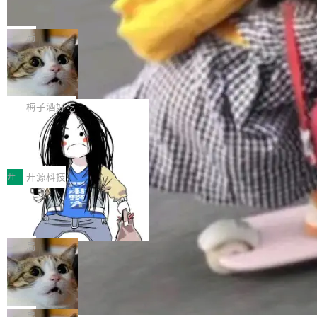
并实...
束，一个实验室的开始
级应用，企业在规模化落地过程中，对安全性、
AI算力网关（AI创新平台）成功入选！ 随着各行
Google 员工编号 20。MapReduce 作者之一。
可控性和代码质量提出了更高要求。 首先是数据
各业的Agent走向规模化建设，算力构成形态逐
Bigtable 作者之一。TensorFlow 的作者之一。
局
安全与合规要求。对于大多数普通研发场景，公
渐丰富，用户关注的重点也在发生变化：不只是
Gemini 的架构师。Google 首席科学家。 Jeff D
有云模型能够满足快速试用和效率提升的需求。
让AI用起来，还要进一步看清混合算力时代下，
🔥 SolonCode v2026.8.4 发布：界面
ean 在 Google 工作了 27 年后，宣布离职。 他
但对于金融、能源、医疗等对数据安全要求较...
字体可调、22 种语言、记忆搜索增强
Token花在哪里、算力是否被充分利用，以及持
不是一个人走。一同离开的还有 Sanjay Ghema
打开终端就能上岗的全中文编码智能体，这一轮
续增长的AI成本该如何优化。 深信服AI算力网关
wat（Google 员工编号 23，Jeff Dean 二十多
把「看得清、用母语、记得住」三件事一次补
梅子酒好吃
正是围绕这些实际问题，从Token治理和成本治
年的编程搭档，MapReduce 和 Bigtable 的共同
齐。 SolonCode 是什么 SolonCode 是杭州无
理两个方面，让用户的每一份算力都看得清、管
作者）、Quoc Le（Google 大脑核心成员，Se
让“代码语义理解”深度释放AI Coding
耳科技研发的企业级终端编码智能体——一位全
得住、用得稳、省得下、更安全！ 一、从现在开
价值潜能：华为云码道（CodeArts）
q2Seq 和 DocAI 的共同发明人）以及 Oriol Vin
中文驱动的数字员工，自主理解需求、规划步
一、代码仓深度理解技术的作用与价值 在软件工
始，Token使用一目...
代码仓技术解析
yals（Gemini 联合负责人，AlphaSta...
骤、编写代码。不挑模型、不挑平台，curl 一行
程实践中，代码仓是企业核心知识资产的主要载
开
开源科技
装完即用。 开源地址：Gitee · GitCode · GitHu
体。企业级代码仓库通常包含数十万乃至数百万
一条“删库”命令跑 17 小时，算法工程
b 安装 支持 Java 8+（8~26）、macOS / Linu
个文件，其规模远超单次模型调用可承载的上下
师删光 89TB 数据只为干私活
x / Windows / Harmony PC。 # macOS / Linu
文窗口。随着项目规模的持续扩张与代码历史的
最高人民检察院8月4日公布了一起案件：北京一
x / Harmony PC curl -fsSL https://solon.noea
不断累积，代码仓中的模块关系、接口契约、业
名90后算法工程师王某，为了给自己接的私活腾
局
r.org/solon...
务逻辑等关键信息往往分散于数十乃至数百个文
服务器空间，删光了公司AI游戏部门的全部核心
Cloudflare 分享推理优化实践：KV ca
件之中，形成高度复杂的知识关联网络。传统的
数据。 王某2024年1月入职东城区某科技公司AI
che 量化 + 权重压缩，吞吐量提升 4
代码检索手段（如关键词匹配、目录遍历）仅能
短剧部门，有互联网大厂背景。在公司内部架构
Kimi 和 GLM 是当前最强的大模型系列之一，但
1%，成本降 30%
在语法层面完成文本定位，难以触及代码的语义
调整期间，部门三次通知全员将数据从A集群迁
它们有一个共同的问题：太吃显存了。月之暗面
局