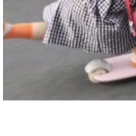
由软件情怀，而是一个跟 AI agent 直接相关的
技术判断。 两行 prompt 就能个性化任何软件 C
rawshaw 给出了两个 prompt。 第一个： "下载
©OSCHINA(OSChina.NET)
京ICP备2025119063号
某个软件的源码，在本地构建。修改 agent ...