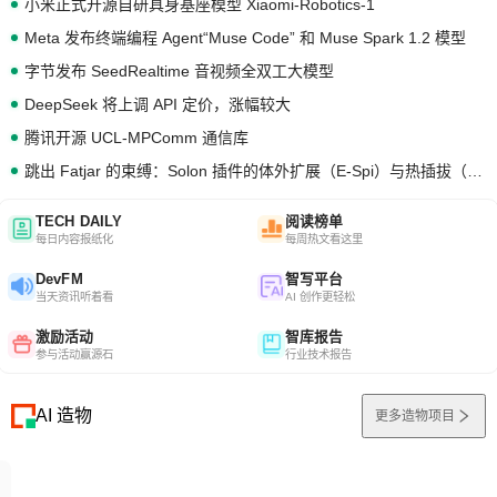
小米正式开源自研具身基座模型 Xiaomi-Robotics-1
Meta 发布终端编程 Agent“Muse Code” 和 Muse Spark 1.2 模型
字节发布 SeedRealtime 音视频全双工大模型
DeepSeek 将上调 API 定价，涨幅较大
腾讯开源 UCL-MPComm 通信库
跳出 Fatjar 的束缚：Solon 插件的体外扩展（E-Spi）与热插拔（H-Spi）
TECH DAILY
阅读榜单
每日内容报纸化
每周热文看这里
DevFM
智写平台
当天资讯听着看
AI 创作更轻松
激励活动
智库报告
参与活动赢源石
行业技术报告
AI 造物
更多造物项目