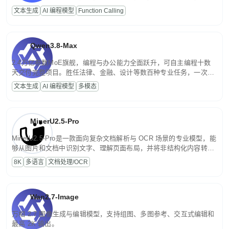
高并发、轻量化任务，适合日常对话、内容创作、基础 RAG、批量
文本生成
AI 编程模型
Function Calling
文案处理等普惠刚需场景。
Qwen3.8-Max
2.4万亿参数MoE旗舰，编程与办公能力全面跃升，可自主编程十数
天交付完整项目。胜任法律、金融、设计等数百种专业任务，一次对
话端到端交付生产级成果。原生视觉理解贯穿规划、执行与验证全流
文本生成
AI 编程模型
多模态
程，支持超长文档与长视频的深度语义解析。长程任务中自主规划与
闭环迭代，持续进化。
MinerU2.5-Pro
MinerU2.5-Pro是一款面向复杂文档解析与 OCR 场景的专业模型，能
够从图片和文档中识别文字、理解页面布局，并将非结构化内容转换
为便于存储、检索和二次处理的结构化结果。
8K
多语言
文档处理/OCR
Wan2.7-Image
万相 2.7 图像生成与编辑模型，支持组图、多图参考、交互式编辑和
最高 2K 输出。