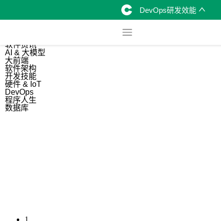
DevOps研发效能
综合
开源资讯
软件资讯
AI & 大模型
大前端
软件架构
开发技能
硬件 & IoT
DevOps
程序人生
数据库
1