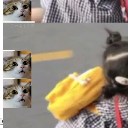
件，附了一封长信，要求 OpenAI 配合调查前苹
AI帮你干活，现在开启全新体验！ 温馨提示：
处理能力和硬件加速支持之外，还有一个特殊之
果员工带走机密信...
体验WorkBuddy鸿蒙PC版前，请将 HUAWEI M
亚马逊成本失控：AI 写代码烧掉 1215
处：FFmpeg 9.0 的代号是“Lei”。 这个名字，
万元，超预算 860%
atePad Edge 升级至 HarmonyOS 6.1.0.135S
来自中国开发者雷霄骅（Lei Xiaohua）。 对于
外媒近日曝光了亚马逊的多份内部报告显示，AI
P9 patch03及以上版本。 *升级路径：设置 > 搜
很多中国音视频开发者而言，这个名字并不陌
导致公司在多个项目上超支。《金融时报》报道
白开水不加糖
索“软件更新” > 检查更新，即可搜索新版本，下
生。十年前，他通过大量中文技术文章、源码分
称，仅一个项目的成本超支就高达 180 万美元
载安装完成升级即可。 没有...
析和开源示例，让一代开发者第一次真正理解 F
Hugging Face CEO 发声：中国正在开
（约合人民币 1215 万元）。 具体来说，一名工
源模型上碾压我们
Fmpeg，也成为很多人进入音视频开发领域的
程师借助 Anthropic 旗下 Claude Sonnet 模型
"他们正在开源模型上碾压我们。" Hugging Fac
“启蒙老师”。 而今年，恰好是雷霄骅离世十周
编写程序，目标是完成电商平台作者信息与商品
e CEO Clément Delangue 在 CNBC 的采访里
局
年。FFmpeg 社区最终选择用一个大版本的名
列表的数据匹配 —— 一项常规的数据处理任
没有拐弯抹角。他说中国正在赢得 AI 竞赛，而
字，留下了这份纪念。 雷霄骅曾是中国传媒大学
务，最终却产生了 180 万美元的账单，实际支出
当 AI agent 把源码变成了最好的扩展系
且按目前的速度，中国 AI 工具预计在今年底或
数字电视技术方向的博士生，长期从事视频、音
统，开发者工具必须开源
超出原定预算 860%。 更令人意外的是，该项目
2027 年就能追上美国前沿实验室的水平。 Dela
五年前，David Crawshaw 问过很多软件工程师
频技...
最终并未成功落地，而高额算力消耗持续运行长
ngue 把原因归结为一件事：开放协作。中国的
一个问题：你写过什么给自己用的程序？答案几
局
达 5 个月，公司直到财务对账时才察觉异常。这
AI 开发者在一个共享和协作的生态里加速迭代，
乎都是没有。工程师们整天用别人写的程序写程
意味着一个无人看管的 AI 程序，在近半年时间
而美国模型厂商在"闭门造车"。他的原话是 "buil
序给别人用。偶尔有人自己写个博客系统、智能
里日夜不停地"烧钱"。 复盘显示，...
ding in silos"——各自为战，互不通气。 这个判
家居控制、家庭实验室，都算稀奇事。 Crawsh
断从他嘴里说出来分量不同。Hugging Face 是
aw 是 Shelley 的作者，一个开源 AI coding age
全球最大的开源 AI 平台，上面跑着上百万个模
nt。他最近在博客上写了一篇文章，核心论点很
型。谁在开源赛道上领先，...
简单：开发者工具必须开源。 理由不是传统的自