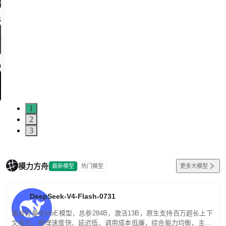
1
2
3
模力方舟
最新模型
热门模型
更多大模型
DeepSeek-V4-Flash-0731
高效轻量化MoE模型，总参284B，激活13B，原生支持百万超长上下
文能力。推理速度快、延迟低、调用成本低廉，综合能力均衡，主打