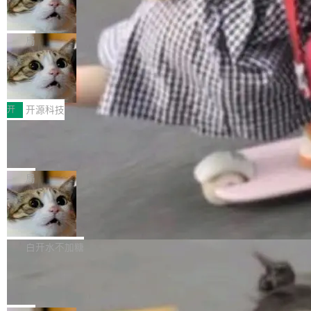
ean 表示是否可切换，nullable 的默认模式、浅
Deno 团队开源 Celld，可自托管的分
做，没什么新鲜的。 但 Kenton Varda 在 Twitte
向生产，二是如何让测试团队跟得上AI应用...
布式 Durable Objects
色方案、深色方案——会产生大量无意义的组
r 上把事情说清楚了： 今天我们发布了 Cloudfla
Ryan Dahl 领导的 Deno 团队推出了最新开源项
合。方案缺了、配置冲突了、全 null 了。要知道
re OS，一个带连接器的聊天机器人，跟其他所
目 Celld，一个能在自己机器上运行 Cloudflare
局
哪些组合有效，作者说，你得靠"文档、校验、或
有科技公司做的一样。只不过，实际上它不一
Workers 和 Durable Objects 的守护进程。 设
者部落知识"。 换个写法。Rust 的 enum，两个
样。这是 Sandstorm.io 的重制版，我十年前的
鲁大师7月新机性能/流畅/AI榜：vivo夺
计思路很直接：每个对象是一个独立的 SQLite
变体：Switchable...
性能、流畅双第一，三星Galaxy Z系列
那个创业公司。不同的是，这次它构建在 Cloudf
数据库，按名称寻址，复制到你自己的 S3 兼容
2026年7月的手机市场，由于存储等硬件成本暴
新折叠缺席
lare Workers 上——我花了九年时间搭建的平台
存储库里。节点之间只通过这个存储库协调——
增，手机厂商的日子也不好过啊，新机速度明显
开
开源科技
——并且深度集成了 AI。这基本上是我十年秘密
没有控制平面，没有共识协议。每个对象自带一
放缓，因此硝烟味淡了许多。新机参数规格除开
计划的顶峰。 十年前，Ken...
个小型数据库，应用天然按分片构建，单个数据
Zed 推出 DeltaDB，一个记录 commit
高价的三星折叠（三星Galaxy Z Fold8 Ultra / Z
之间所有操作的版本控制系统
库的竞争和爆炸半径问题在设计层面就被消除
Fold8 / Z Flip8）外，其余要么是中低端机器，
Zed 编辑器团队发布了新项目——DeltaDB，一
了。 闲置的 cell 会休眠到几乎不占资源。当 cel
例如iQOO Z11i、REDMI Note 17、REDMI No
个在 git commit 之间记录每一次编辑操作的版
局
l 迁移或唤醒时，新宿主从 S3 恢复 SQLite 数据
te 17 Pro、OPPO K15，要么是vivo X300 E这
本控制系统。目前处于 Early Access 阶段。 De
库继续执行。存储库是持久化的唯一真相...
样的次旗舰。 Galaxy Z Fold8 Ultra / Z Fold8 /
SpaceXAI 单季资本开支达 183 亿美元
ltaDB 的核心思路直接写在 landing page 最显
Z Flip8三款折叠屏新机均在7月22日发布，且全
眼的位置：「Software is made between com
根据风险投资人Tomer Tunguz 博客（VC 分
部搭载骁龙8 Elite Gen5 for Galaxy，它们本该
mits」——软件是在 commit 之间写出来的。git
析）披露的最新分析与第二季度业绩报告，Spac
白开水不加糖
是7月性...
只记录了你提交的最终状态，但真正的工作过程
eXAI在上个季度的总资本支出飙升至183.7亿美
Meta 发布终端编程 Agent“Muse Cod
——打字、删改、试错、agent 对话——都在 co
元。其中，绝大部分资金被直接用于 AI 领域，
e” 和 Muse Spark 1.2 模型
mmit 之间的空隙里丢失了。 DeltaDB 要做的就
金额高达158.3亿美元，这一单项投入已经逼近
Meta 今天发布了两款 AI 产品：Muse Code，
是把这段空隙补上。 回退到任何一次编辑：Delt