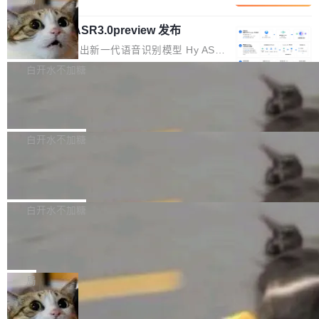
内涵与结构关联，导致开发者使用代码智能体在
移到B集群，王某都回复了"收到"。 他没有迁移
的 Kimi K 系列和智谱的 GLM 都是长上下文、M
理解大规模代码仓时面临显著"代码仓理解"瓶
数据。2024年9月3日下午4点，他使用此前登录
腾讯混元 Hy ASR3.0preview 发布
oE 架构的大模型，好用到让人上瘾，但 GPU 显
颈。 代码仓深度理解服务（以下简称" CodeBas
的账号密码进入A集群，输入了一条被程序员圈
存永远不够用。 Cloudflare 的 Workers AI 团队
腾讯混元正式推出新一代语音识别模型 Hy ASR
e深度理解服务"）是华为云码道（CodeA...
称为"删库跑路"的命令——最高管理员权限、无
一直在跑这些模型的推理。他们在官方博客上发
3.0preview。基于最新一代大语言模型 Hy3 的
白开水不加糖
需确认、强制递归删除。17个小时后，运维人员
了一篇技术文章，详细拆解了三种让大模型在 G
语言理解能力，以及融合了高精度语音识别与深
发现异常并中止进程时，89TB数据已经没了。
PU 上跑得更省、更快的技术手段——KV cache
Pale Moon 34.3.2 发布，苍月浏览器
度语义理解能力，实现了语音识别能力的全面升
删掉的是AI游戏部门的全部开发文件，包括公司
量化、模型权重压缩、以及共享 KV cache 的完
级。 根据介绍，Hy ASR3.0preview 目标在于：
Pale Moon 34.3.2 现已发布，这是一个安全更
自研的多个文生3D和...
整性保护。效果是：吞吐量提升 41%，每 token
让语音识别不再只是听清，而是真正听懂。通过
新和少量网页兼容性修复版本。 Changes/fixe
白开水不加糖
成本降低 30%，精度不变。 FP8 省的不仅是显
先理解你的语境和意图，再把准确的文字直接给
s： 实现了URL.Parse()便捷功能 对浏览器内部
存 KV cache 是推理时最吃显...
到你。从“逐字转写、单点优化”演进为“理解语
PostgreSQL 18/19 新特性深度解读
函数添加了多项边界检查，以避免潜在的越界访
境、兼容场景、一键直出”。 Hy ASR 3.0 previe
问、下溢和溢出。（DiD） 修复了加载和解析内
演讲者分享了一个有趣的实践：面对 PG 18 已
w 不要求标准普通话，方言识别覆盖粤语、吴语
容提供的字体时出现的几个问题 为避免音频加
发布的 Release Notes，他利用 AI 工具（如 Co
白开水不加糖
等 10 大方言片区和 20 余个二级小片区。在开
载、处理和播放过程中可能出现的一系列错误，
pilot）对数千条 commit 日志进行自动分析，先
源评测集中，Hy ASR 3.0 preview 在多语种的
对音频采样频率设定了下限 采样率低于 8kHz
慕尼黑市政府为全职开源项目维护者提
让模型总结出三十余条潜在特性，再逐条要求生
WER（...
供资助
（通常被认为是 "telephone"/"walkie-talkie" 音
成详细解释和代码校验，最终筛选出对用户体感
"在过去大约 10 年的大部分时间里，libexpat 的
质的最低采样率）的音频格式将被拒绝 修复了 C
最强的若干项。对于尚未正式发版的 PG 19，则
维护工作一直与我的日常工作、家务、社交生活
局
SS 圆角虚线样式中可能存在的问题 如果表单中
通过拉取过去一年内（从 PG 18 Beta1 时间点
和休闲娱乐竞争时间。" 这是 libexpat 维护者 S
的图像元素不在同一个子树中，则它们将不再关
至今）的所有 commit，同样交由 AI 分析提炼。
Firefox 153.0.3 发布
ebastian Pipping 写在博客里的话。8 月 4 日，