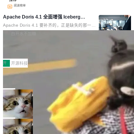
阅读榜单
Apache Doris 4.1 全面增强 Iceberg：
支持 UPDATE、MERGE INTO 与 Iceb
Apache Doris 4.1 要补齐的，正是缺失的那一
erg V3
半。在已有查询能力的基础上，Doris 进一步支
白开水不加糖
持了 UPDATE、DELETE、MERGE INTO 等数
Testin XAgent：CIO智能测试落地指南
据修改操作、完整的表结构管理与分区演进，以
及 rewrite_data_files、expire_snapshots 等日
7月30日，TiD2026质量竞争力大会在北京中关
常维护操作，并完整支持 Iceberg V3 格式。
村国家自主创新示范区会议中心开幕。本届大会
开
开源科技
由中关村智联软件服务业质量创新联盟主办，以
让非法状态不可表示：一篇关于 ADT
“智构可信·质创未来——AI原生时代的质量新范
的帖子在 Reddit 火了
式”为主题，直面AI从实验室走向规模化产业落地
有一种东西，一旦用过就回不去了。Alex Fedos
的核心质量命题。会上，《2026智能研发生产力
eev 管它叫"软件设计的基石"。 他说的东西不新
局
工具选型手册》发布，Testin云测的Testin XAge
鲜——代数数据类型（ADT），尤其是和类型
nt智能测试系统入选AI测试领域代表产品。对CI
Cloudflare 开源内部企业 AI 平台 Clou
（sum type）。但他说清楚了一件事：这不是类
dflare OS
O而言，这提示了一个转变：AI测试正在从效率
型系统的学术体操，是日常编码的思维方式。 文
Cloudflare 发布了一个开源项目 Cloudflare O
工具升级为企业的质量基础设施。 CIO面对的新
章从一个简单的例子切入。一个网站的深色主题
S。如果你只看官方博客，你会觉得这是又一
局
现实 过去两年，CIO们的焦虑清单上多了两项：
设置，如果用布尔值 + 可空字段来表示——bool
个"AI 知识库 + 聊天机器人"——每个大厂都在
一是如何让大模型和智能体应用安全地从PoC走