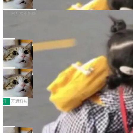
联 加...
经过人工复核，准确度令人满意。这一方法也为
他宣布了一个新消息：从 2026 年 8 月 1 日起，
Firefox 153.0.3 现已发布，具体更新内容如
社区爱好者提供了高效跟踪新版本的思路。
他可以全职维护 libexpat 了，最长 6 个月。发
下： New Smart Window 包含多项增强功能：
白开水不加糖
工资的是慕尼黑市政府。 libexpat 是一个 C99
<ul> <li>现在建议列表会显示更多结果，方便用
编写的流式 XML 解析器，MIT 许可证。和 libx
Cloudflare Computer 开源：你的 Age
户查找历史记录和切换到已打开的标签页。（<a
nt 需要一台电脑，而不是一个容器
ml2 一样，它是世界上使用最广泛的 XML 解析
href="https://bugzilla.mozilla.org/show_bug.c
Cloudflare 开源了名为 @cloudflare/computer
库之一。你的操作系统、浏览器、无数的基础设
gi?id=2019042">Bug&nbsp;2019042</a>）</l
的 npm 包。项目的核心论点是：容器不适合 Ag
局
施软件，很可能都在用它。而过去十年，维护它
i> <li>现在，助手可以直接使用 Exa 的网络搜索
ent 计算。真正适合的，是 Isolate。 Cloudflare
的人一直在用业余...
OpenAI 公开邮件和聊天记录回应苹果
结果回答问题，而无需将问题转交给搜索引擎。
工程师在这件事上没什么可谦虚的——他们用 W
诉讼，称“Apple is getting this wron
（<a href="https://bugzilla.mozilla.org/show_
orkers 跑了十年 Isolate。用 CEO Matthew Pri
上个月，苹果一纸诉状把 OpenAI 告上法庭，指
g”
bug.cgi?id=204...
nce 的话说：「我们一生都在用 Isolate 运行代
控其挖角苹果前员工并窃取商业秘密。苹果的诉
局
码，而 AI Agent 不需要容器，它们需要的是 Iso
状把 OpenAI 描述成一个系统性地从前东家挖
HUAWEI MatePad Edge上架WorkBu
late。」 容器为什么不合适 容器的问题在于启动
人、套取机密信息的对手。 OpenAI 没发律师
ddy鸿蒙PC版，说话就能干活的AI办公
和销毁都太重了。一个 Agent 要执行的任务可能
函，也没选择庭外沉默。它在官网贴了一篇博
全能AI工作台WorkBuddy鸿蒙PC版上架HUAWE
搭子
只需要几毫秒的 CPU 时间，但容器从冷启动到
文，标题只有六个字：Apple is getting this wro
I MatePad Edge应用市场，直接下载即可使
开
开源科技
就绪要花数秒。如果未来有十...
ng。 然后，它把邮件往来和 iMessage 聊天记
用，与鸿蒙电脑上的体验一致。值得一提的是，
录全贴了出来。 他发错人了 苹果外部律师 Gabr
FFmpeg 9.0 发布：代号“Lei”，以此纪
这是目前市面上唯一支持平板接入WorkBuddy P
念中国开发者雷霄骅
iel Gross 来自 Weil 律所，2 月 23 日下午 5:53
C版的产品，搭载“人机双写”重磅功能——你写
全球知名开源多媒体框架 FFmpeg 今天正式发
给 OpenAI 总法律顾问 Che Chang 发了封邮
你的，AI写AI的，同屏协作互不干扰。一句话让
布了 9.0 版本。这个版本除了带来新一代音视频
局