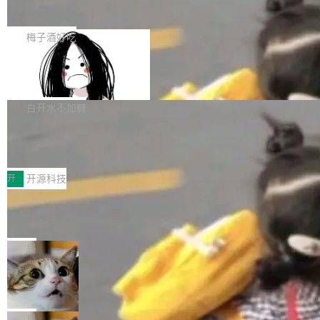
展开启新的篇章。
滞，过去三个月内没有任何条目完成更新，用户
如果你在 Spring Boot 里做过国际化，流程大概
提交的编辑请求也长期处于待处理状态。 Groki
是这样的：配 MessageSource 的 Bean、写 R
梅子酒好吃
pedia 于去年底上线，定位为由人工智能生成内
eloadableResourceBundleMessageSource、
容的百科平台，被马斯克视为传统众包百科网站
Apache Doris 4.1 全面增强 Iceberg：
声明 LocaleResolver、注册 LocaleChangeInt
支持 UPDATE、MERGE INTO 与 Iceb
维基百科的替代方案。Lawfare 调查发现，无论
erceptor…五六步之后才能看到第一行翻译文
Apache Doris 4.1 要补齐的，正是缺失的那一
erg V3
热门页面还是低关注度页面，均未出现近期更
本。 Solon 换了个方式。整个 i18n 模块围绕三
半。在已有查询能力的基础上，Doris 进一步支
白开水不加糖
新，相关问题并非局限于特定领域，而是在不同
个解析器、一个注解、一个工具类展开——没有
持了 UPDATE、DELETE、MERGE INTO 等数
主题和访问量页面中普遍存在。 调查人员最初认
XML、没有拦截器注册、没有样板配置。 资源
Testin XAgent：CIO智能测试落地指南
据修改操作、完整的表结构管理与分区演进，以
为，Grokipedia可能只是限...
文件的约定 把文件放到 resources/i18n/ 下： r
及 rewrite_data_files、expire_snapshots 等日
7月30日，TiD2026质量竞争力大会在北京中关
esources/i18n/messages.properties ...
常维护操作，并完整支持 Iceberg V3 格式。
村国家自主创新示范区会议中心开幕。本届大会
开
开源科技
由中关村智联软件服务业质量创新联盟主办，以
让非法状态不可表示：一篇关于 ADT
“智构可信·质创未来——AI原生时代的质量新范
的帖子在 Reddit 火了
式”为主题，直面AI从实验室走向规模化产业落地
有一种东西，一旦用过就回不去了。Alex Fedos
的核心质量命题。会上，《2026智能研发生产力
eev 管它叫"软件设计的基石"。 他说的东西不新
局
工具选型手册》发布，Testin云测的Testin XAge
鲜——代数数据类型（ADT），尤其是和类型
Cloudflare 开源内部企业 AI 平台 Clou
nt智能测试系统入选AI测试领域代表产品。对CI
（sum type）。但他说清楚了一件事：这不是类
dflare OS
O而言，这提示了一个转变：AI测试正在从效率
型系统的学术体操，是日常编码的思维方式。 文
Cloudflare 发布了一个开源项目 Cloudflare O
工具升级为企业的质量基础设施。 CIO面对的新
章从一个简单的例子切入。一个网站的深色主题
S。如果你只看官方博客，你会觉得这是又一
局