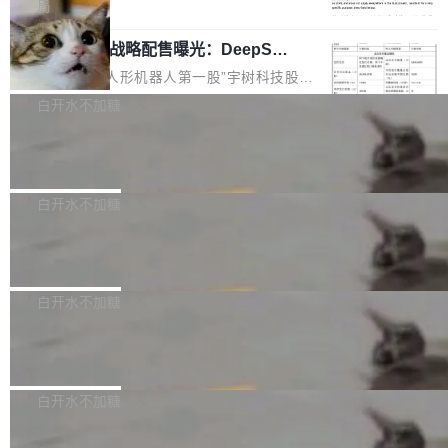
5% RHAE Best@1，超过了 ARC 报告的人类专
覆盖 rust-lang/rust 单一仓库的代码贡献。这不
局
家基线 95.4%。 不是又一个 coding agent 包装
是项目级别的官方立场，目前由五个团队采纳，
宇树科技 IPO 战略配售曝光：DeepSe
器 Prime Agent 的架构和市面上大多数 coding
但它可能是主流开源项目中关于 AI 辅助贡献最
ek 获配 93.3 万股，锁定 36 个月
agent 有本质区别。大多数 agent harness 的设
细致的一份规则。 政策的核心只有一句话：LLM
8月6日晚间，“人形机器人第一股”宇树科技股份
计是基于早期模型的能力—...
可以用来分析、提炼、审阅、建议，但不能用来
有限公司披露IPO发行价格及战略配售结果，杭
白开水不加糖
创作。 具体来说，LLM 生成的代码可以提交，
州深度求索人工智能基础技术研究有限公司（De
但必须满足五个条件：预先安排、非关键、高质
Docker 29.7.2 发布
epSeek）获配93.3399万股，按150.8元/股发行
量、充分测试、充分审查，并且必须披露。LLM
价格计算，认购金额约1.41亿元，股份锁定期为
Docker 29.7.2 现已发布，具体更新内容如下：
不得生成涉及安全性的关键变更，除非作者本身
36个月。 公告显示，本次宇树科技战略配售对
Bug fixes and enhancements 修复多次传递同
白开水不加糖
就是领域专家。即使如此，政策也"强烈不建
象主要包括长期投资机构、与公司业务具有战略
一环境变量时，docker service create和docker
议"这么做。 对于不披露的情况，审核者可以直
合作关系或长期合作愿景的大型企业、科创板保
Apache Fluss 毕业成为顶级项目
service update会发生 panic 的问题。docker/cl
接关闭 PR，无需解释。 政策作者 Jynn Ne...
荐人跟投子公司，以及公司高级管理人员和核心
i#7145 修复了 Docker Engine 29.7.0 中引入的
今年 7 月，Apache Fluss 的毕业提案在 Apach
员工参与设立的专项资产管理计划。其中，Dee
一个回归问题，该问题导致拉取镜像时会拒绝包
e 孵化器项目管理委员会（IPMC）投票中获得
白开水不加糖
pSeek作为与宇树科技具备战略合作关系的企
含绝对 hardlink 目标的镜像（此类镜像由某些镜
全票通过，随后获 Apache 软件基金会董事会批
业，获配股份数量占本次发行数量的2.31%。 除
像构建工具生成）。moby/moby#53305 修复了
马斯克 AI 百科项目 Grokipedia 被曝数
准。今天，Apache 软件基金会正式宣布 Apach
DeepSeek外，腾讯旗下上海启善投资有限公司
月未更新
Docker Engine 29.7.0 中引入的一个回归问
e Fluss 孵化毕业，成为 Apache 顶级项目（TL
埃隆·马斯克推出的AI百科项目 Grokipedia 被曝
获配9...
题，该问题可能导致在旧版 Linux 内核...
P）！这一里程碑不仅标志着 Fluss 迈入新的发
长期停止内容更新，未能实现其作为“AI版维基百
白开水不加糖
展阶段，也将进一步推动流式存储、实时湖仓与
科”替代品的目标。 据 Lawfare 最新调查，自今
AI 数据基础加速融合，为实时数据基础设施的发
Solon I18n：三种解析器，零样板代码
年4月以来，Grokipedia 页面更新功能基本停