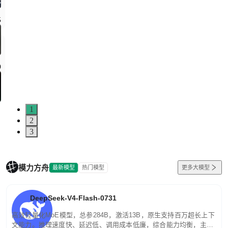
1
2
3
模力方舟
最新模型
热门模型
更多大模型
DeepSeek-V4-Flash-0731
高效轻量化MoE模型，总参284B，激活13B，原生支持百万超长上下
文能力。推理速度快、延迟低、调用成本低廉，综合能力均衡，主打