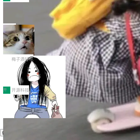
件。 腾讯网平团队在UCL-MPComm中实现了一
型或企业内部部署模型提升研发效率。但随着 AI
各领域的应用成果，覆盖技术底座、行业赋能、
个独立于业务线程的全局通信引擎（Engine），
Coding 从个人辅助工具逐步走向团队级、组织
Jeff Dean 离开 Google：一个时代的结
产品应用、支撑保障、专题等五大方向。深信服
并实...
束，一个实验室的开始
级应用，企业在规模化落地过程中，对安全性、
AI算力网关（AI创新平台）成功入选！ 随着各行
Google 员工编号 20。MapReduce 作者之一。
可控性和代码质量提出了更高要求。 首先是数据
各业的Agent走向规模化建设，算力构成形态逐
Bigtable 作者之一。TensorFlow 的作者之一。
局
安全与合规要求。对于大多数普通研发场景，公
渐丰富，用户关注的重点也在发生变化：不只是
Gemini 的架构师。Google 首席科学家。 Jeff D
有云模型能够满足快速试用和效率提升的需求。
让AI用起来，还要进一步看清混合算力时代下，
🔥 SolonCode v2026.8.4 发布：界面
ean 在 Google 工作了 27 年后，宣布离职。 他
但对于金融、能源、医疗等对数据安全要求较...
字体可调、22 种语言、记忆搜索增强
Token花在哪里、算力是否被充分利用，以及持
不是一个人走。一同离开的还有 Sanjay Ghema
打开终端就能上岗的全中文编码智能体，这一轮
续增长的AI成本该如何优化。 深信服AI算力网关
wat（Google 员工编号 23，Jeff Dean 二十多
把「看得清、用母语、记得住」三件事一次补
梅子酒好吃
正是围绕这些实际问题，从Token治理和成本治
年的编程搭档，MapReduce 和 Bigtable 的共同
齐。 SolonCode 是什么 SolonCode 是杭州无
理两个方面，让用户的每一份算力都看得清、管
作者）、Quoc Le（Google 大脑核心成员，Se
让“代码语义理解”深度释放AI Coding
耳科技研发的企业级终端编码智能体——一位全
得住、用得稳、省得下、更安全！ 一、从现在开
价值潜能：华为云码道（CodeArts）
q2Seq 和 DocAI 的共同发明人）以及 Oriol Vin
中文驱动的数字员工，自主理解需求、规划步
一、代码仓深度理解技术的作用与价值 在软件工
始，Token使用一目...
代码仓技术解析
yals（Gemini 联合负责人，AlphaSta...
骤、编写代码。不挑模型、不挑平台，curl 一行
程实践中，代码仓是企业核心知识资产的主要载
开
开源科技
装完即用。 开源地址：Gitee · GitCode · GitHu
体。企业级代码仓库通常包含数十万乃至数百万
b 安装 支持 Java 8+（8~26）、macOS / Linu
个文件，其规模远超单次模型调用可承载的上下
x / Windows / Harmony PC。 # macOS / Linu
文窗口。随着项目规模的持续扩张与代码历史的
x / Harmony PC curl -fsSL https://solon.noea
不断累积，代码仓中的模块关系、接口契约、业
r.org/solon...
务逻辑等关键信息往往分散于数十乃至数百个文
件之中，形成高度复杂的知识关联网络。传统的