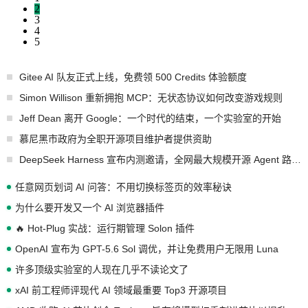
2
3
4
5
Gitee AI 队友正式上线，免费领 500 Credits 体验额度
Simon Willison 重新拥抱 MCP：无状态协议如何改变游戏规则
Jeff Dean 离开 Google：一个时代的结束，一个实验室的开始
慕尼黑市政府为全职开源项目维护者提供资助
DeepSeek Harness 宣布内测邀请，全网最大规模开源 Agent 路演现场诞生
任意网页划词 AI 问答：不用切换标签页的效率秘诀
为什么要开发又一个 AI 浏览器插件
🔥 Hot-Plug 实战：运行期管理 Solon 插件
OpenAI 宣布为 GPT-5.6 Sol 调优，并让免费用户无限用 Luna
许多顶级实验室的人现在几乎不读论文了
xAI 前工程师评现代 AI 领域最重要 Top3 开源项目