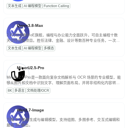
高并发、轻量化任务，适合日常对话、内容创作、基础 RAG、批量
文本生成
AI 编程模型
Function Calling
文案处理等普惠刚需场景。
Qwen3.8-Max
2.4万亿参数MoE旗舰，编程与办公能力全面跃升，可自主编程十数
天交付完整项目。胜任法律、金融、设计等数百种专业任务，一次对
话端到端交付生产级成果。原生视觉理解贯穿规划、执行与验证全流
文本生成
AI 编程模型
多模态
程，支持超长文档与长视频的深度语义解析。长程任务中自主规划与
闭环迭代，持续进化。
MinerU2.5-Pro
MinerU2.5-Pro是一款面向复杂文档解析与 OCR 场景的专业模型，能
够从图片和文档中识别文字、理解页面布局，并将非结构化内容转换
为便于存储、检索和二次处理的结构化结果。
8K
多语言
文档处理/OCR
Wan2.7-Image
万相 2.7 图像生成与编辑模型，支持组图、多图参考、交互式编辑和
最高 2K 输出。