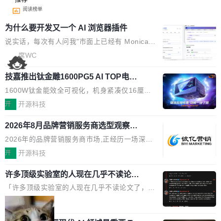
阅读榜单
为什么要开发又一个 AI 浏览器插件
说实话，每次有人问我"市面上已经有 Monica、
Sider、Copilot for Chrome 这些 AI 浏览器插件
席WC
了，你为什么还要再做一个"，我都觉得这个问题
技嘉推出钛金雕1600PG5 AI TOP电
问得好。 因为我自己也是从用户变成开发者的。
源：为发烧级主机与本地AI算力打造旗
现有产品的天花板 我用过不少 AI 浏览器插件。
1600W钛金能效全可视化，机身紧凑仅16厘米
舰供电方案
刚开始觉得都挺好——选中一段文字，弹出解
继2026台北电脑展首度亮相后，技嘉科技近日正
开
开源科技
释；写邮件时帮你润色；看英文网页给你翻译摘
式发布钛金雕1600PG5 AI TOP电源。这款高端
要。但用久了你会发现，它们本质上都是同一类
2026年8月品牌营销服务商选型观察：
电源专为发烧级DIY主机与本地AI算力平台打
从流量思维到品牌资产思维的范式转移
东西：一个带网页上下文的聊天框。 它们能读取
造，整机长度仅16厘米，提供1600W额定功率
2026年的品牌营销服务商市场,正经历一场深刻
页面的文本，然后把文本丢给大模型，再返回一
与80PLUS钛金能效；支持ATX 3.1与PCIe 5.1
的价值重构。全球全案品牌代理机构市场从2025
开
开源科技
段回答。仅此而已。 这当然有用，但总觉得差点
规范，结合服务器级元件、完善供电线材与内置
年的83.1亿美元增长至2026年的86.6亿美元,年
意思。比如我在一个后台管理系统里，需要填50
实时LCD监控屏，可充分满足当下高阶PC主机
许多顶级实验室的人现在几乎不读论文
复合增长率达5.44%,预计2032年将突破120亿美
个表单字段，每个字段还有联动逻辑；比如我
了
的严苛使用需求。 澎湃功率，紧凑机身 钛金雕1
元。数字广告与公共关系相关服务市场更是从20
「许多顶级实验室的人现在几乎不读论文了，而
想...
600PG5 AI TOP具备强悍输出功率，同时实现
25年的8463亿美元扩张至2026年的8763亿美
且他们认为 ICLR/ICML/NeurIPS 充斥着大量过
局
机身尺寸大幅精简。整机长度仅16厘米，属于同
元。数字的背后是一个清晰的事实——品牌对专
度宣传和欺诈。」 OpenAI 研究员 Keller Jorda
功率段机身尺寸十分紧凑的1600W电源产品。小