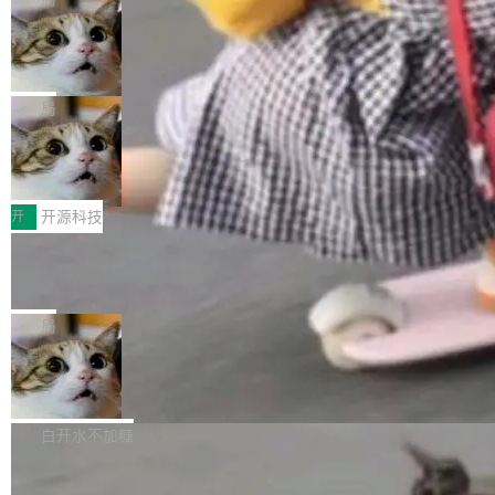
现实 过去两年，CIO们的焦虑清单上多了两项：
设置，如果用布尔值 + 可空字段来表示——bool
个"AI 知识库 + 聊天机器人"——每个大厂都在
一是如何让大模型和智能体应用安全地从PoC走
ean 表示是否可切换，nullable 的默认模式、浅
Deno 团队开源 Celld，可自托管的分
做，没什么新鲜的。 但 Kenton Varda 在 Twitte
向生产，二是如何让测试团队跟得上AI应用...
布式 Durable Objects
色方案、深色方案——会产生大量无意义的组
r 上把事情说清楚了： 今天我们发布了 Cloudfla
Ryan Dahl 领导的 Deno 团队推出了最新开源项
合。方案缺了、配置冲突了、全 null 了。要知道
re OS，一个带连接器的聊天机器人，跟其他所
目 Celld，一个能在自己机器上运行 Cloudflare
局
哪些组合有效，作者说，你得靠"文档、校验、或
有科技公司做的一样。只不过，实际上它不一
Workers 和 Durable Objects 的守护进程。 设
者部落知识"。 换个写法。Rust 的 enum，两个
样。这是 Sandstorm.io 的重制版，我十年前的
鲁大师7月新机性能/流畅/AI榜：vivo夺
计思路很直接：每个对象是一个独立的 SQLite
变体：Switchable...
性能、流畅双第一，三星Galaxy Z系列
那个创业公司。不同的是，这次它构建在 Cloudf
数据库，按名称寻址，复制到你自己的 S3 兼容
2026年7月的手机市场，由于存储等硬件成本暴
新折叠缺席
lare Workers 上——我花了九年时间搭建的平台
存储库里。节点之间只通过这个存储库协调——
增，手机厂商的日子也不好过啊，新机速度明显
开
开源科技
——并且深度集成了 AI。这基本上是我十年秘密
没有控制平面，没有共识协议。每个对象自带一
放缓，因此硝烟味淡了许多。新机参数规格除开
计划的顶峰。 十年前，Ken...
个小型数据库，应用天然按分片构建，单个数据
Zed 推出 DeltaDB，一个记录 commit
高价的三星折叠（三星Galaxy Z Fold8 Ultra / Z
之间所有操作的版本控制系统
库的竞争和爆炸半径问题在设计层面就被消除
Fold8 / Z Flip8）外，其余要么是中低端机器，
Zed 编辑器团队发布了新项目——DeltaDB，一
了。 闲置的 cell 会休眠到几乎不占资源。当 cel
例如iQOO Z11i、REDMI Note 17、REDMI No
个在 git commit 之间记录每一次编辑操作的版
局
l 迁移或唤醒时，新宿主从 S3 恢复 SQLite 数据
te 17 Pro、OPPO K15，要么是vivo X300 E这
本控制系统。目前处于 Early Access 阶段。 De
库继续执行。存储库是持久化的唯一真相...
样的次旗舰。 Galaxy Z Fold8 Ultra / Z Fold8 /
SpaceXAI 单季资本开支达 183 亿美元
ltaDB 的核心思路直接写在 landing page 最显
Z Flip8三款折叠屏新机均在7月22日发布，且全
眼的位置：「Software is made between com
根据风险投资人Tomer Tunguz 博客（VC 分
部搭载骁龙8 Elite Gen5 for Galaxy，它们本该
mits」——软件是在 commit 之间写出来的。git
析）披露的最新分析与第二季度业绩报告，Spac
白开水不加糖
是7月性...
只记录了你提交的最终状态，但真正的工作过程
eXAI在上个季度的总资本支出飙升至183.7亿美
——打字、删改、试错、agent 对话——都在 co
Meta 发布终端编程 Agent“Muse Cod
元。其中，绝大部分资金被直接用于 AI 领域，