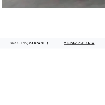
代码检索手段（如关键词匹配、目录遍历）仅能
在语法层面完成文本定位，难以触及代码的语义
内涵与结构关联，导致开发者使用代码智能体在
理解大规模代码仓时面临显著"代码仓理解"瓶
颈。 代码仓深度理解服务（以下简称" CodeBas
e深度理解服务"）是华为云码道（CodeA...
©OSCHINA(OSChina.NET)
京ICP备2025119063号