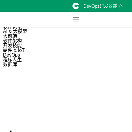
DevOps研发效能
综合
开源资讯
软件资讯
AI & 大模型
大前端
软件架构
开发技能
硬件 & IoT
DevOps
程序人生
数据库
1