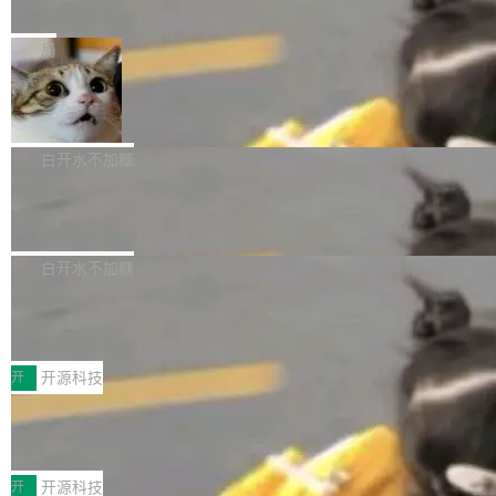
e” 和 Muse Spark 1.2 模型
mmit 之间的空隙里丢失了。 DeltaDB 要做的就
金额高达158.3亿美元，这一单项投入已经逼近
Meta 今天发布了两款 AI 产品：Muse Code，
是把这段空隙补上。 回退到任何一次编辑：Delt
微软同期总资本开支的四成。 与亚马逊、Alpha
一个在终端里运行的编程 agent；Muse Spark
局
aDB 捕获 commit 之间的每一次操作，...
bet、微软以及 Meta 等传统科技巨头相比，Spa
1.2，驱动这个 agent 的新模型。一句话概括：
ceXAI的资金消耗速度尤为引人瞩目。然而，支
美团开源 LoHoSearch，用知识图谱校
你可以用 curl -fsSL https://dev.meta.ai/install.
准 AI 能力认知
撑庞大支出的资金来源却呈现出截然不同的面
sh | bash 安装一个能在大项目里自动规划、写
机器出题的前提，是让机器拥有全局视野。整个
貌。数据显示，微软和 Meta 主要依托充沛的经
代码、验证结果的 AI 终端工具。 据介绍，Muse
构建流程可以分为四个环节：建图 → 控制难度
白开水不加糖
营现金流来覆盖资本开支，其资本支出覆盖率分
Code 是 Meta 的编程 agent 产品。它和市场上
→ 质量把关 → 数据概览。
别达到155% 和106%;而SpaceXAI的经营现金
腾讯开源 UCL-MPComm 通信库
已有的终端编程 agent 在设计理念上有几个明显
流仅能覆盖资本开支的12...
的差异点。 异步后台 agent：Muse Code 有一
腾讯网平团队宣布开源了 UCL-MPComm 通信
个主 agent 循环，外加一组后台 agent。这些后
库，并将作为transport接入Mooncake TENT。
白开水不加糖
台 agent...
该通信库针对AI Memory池化场景的数据传输需
CoStrict入选工信部2025人工智能应用
求进行了深度优化，能够实现数据中心内大规模
典型案例
计算节点间多种内存类型的高性能通信。 UCL-
近日，工信部科技司公示《2025人工智能应用典
MPComm将作为一种传输引擎接入Mooncake T
型案例入选名单》，深信服“面向企业研发场景的
开
开源科技
ENT，实现零拷贝传输性能提升30%、非零拷贝
开源 AI 编程平台 CoStrict 应用”凭借卓越的技术
传输性能最高提升5倍。UCL-MPComm底层基
深信服AI算力网关入选工信部人工智能
创新与落地成效成功入选。 全链路私有化部署，
应用典型案例！
于自研UCL-Engine通信引擎，后续腾讯网平将
助力企业AI研发安全落地 当前，越来越多企业已
前不久，工业和信息化部正式发布《2025年人工
持续开源更多基于UCL-Engine的高性能通信组
经开始引入 AI Coding 工具，通过调用公有云模
智能应用典型案例名单》，集中展示人工智能在
开
开源科技