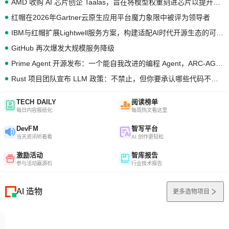
AMD 收购 AI 芯片创企 Taalas，旨在将模型权重刻进芯片以提升推理性能
红帽在2026年Gartner云原生应用平台魔力象限中被评为领导者
IBM与红帽扩展Lightwell服务方案，构建适配AI时代开源生态的可信基础设施
GitHub 再次爆发大规模服务降级
Prime Agent 开源发布：一个能自我改进的编程 Agent，ARC-AGI 3 超越人类专家基线
Rust 项目团队宣布 LLM 政策：不禁止，但你要承认哪些代码不是你写的
TECH DAILY
阅读榜单
每日内容报纸化
每周热文看这里
DevFM
智写平台
当天资讯听着看
AI 创作更轻松
激励活动
智库报告
参与活动赢源石
行业技术报告
AI 造物
更多造物项目