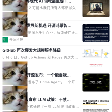
业化营销服务的需求从未如此迫切。 但市场扩容
xAI 前工程师评现代 AI 领域最重要 Top
n 这条推文引发了广泛讨论。他不是在说风凉
巧机身有效提升市面主流标准A...
3 开源项目
的同时,服务商的竞争逻辑正在改变。2026年Top
话，他是说出了一个圈内人尽皆知但很少公开捅
Flash Attention 2 可能比我们所有人都活得久。
Agency年度合辑的观察指出,“产品”这个离消费
破的事实。 Jordan 随后补充了一句软化声明：
这句话不是来自某个技术博客，而是出自 Hieu
局
者最近的载体,在整个品牌营销层面的权重显著变
「我不认为这些会议上大部分论文都在过度宣传
Pham 的一条推文。Hieu Pham 是谁？他是 xAI
高了。全域营销服务商的竞争正在从规模转向深
或造假。问题是，作为读者，如果你筛选出那些
共商智能硬件发展新机遇 开源鸿蒙智能
的早期工程师之一，在 Grok 训练基础设施团队
度,案例厚度、全域覆盖、多线协同...
硬件开发者日杭州站即将举行
看起来最令人兴奋的论文，那它们大部分都是过
工作过。近日他在 X 上发了一条帖子，列出了他
随着万物智联加速深入千行百业，智能硬件正从
度宣传的。」 这才是真正的痛点。不是所有论文
认为现代 AI 领域最重要的三个开源项目。 第一
单点设备迈向智能化、网联化、协同化发展。作
开
开源科技
都有问题，是最吸引眼球的那批论文最有问题。
个名字毫无悬念：Flash Attention 2。 Hieu 的
为面向全场景、跨终端的分布式操作系统，开源
他引用的帖子来自 Mathew Shen，一位 ICLR 2
理由很具体。FA 系列不需要解释，但 FA2 是他
GitHub 再次爆发大规模服务降级
鸿蒙通过统一技术底座和分布式能力，为不同类
026 的读者：「看了篇 ...
认为最重要的一个——复杂度恰到好处，刚好能
型智能设备的开发、连接与互联提供关键支撑，
8 月 6 日，GitHub Actions 和 Pages 再次大规
驱动你去学 CuTe，但还没被那些"邪恶的" Hopp
也为产业链企业探索产品创新与商业增长打开新
模服务降级，Actions 完全不可用超过 5 小时，
局
er++ 优化所淹没，足够容易修改和适配。 更关
的空间。 8月14日，开源鸿蒙智能硬件开发者日
webhook 停发，连自托管 runner 也因调度层故
键的是 FA2 的持久性...
（OHDD：OpenHarmony Hardware Develope
Prime Agent 开源发布：一个能自我改
障无法工作。Pages、Copilot code review、C
进的编程 Agent，ARC-AGI 3 超越人类
r Day）将在杭州启航。活动面向智能硬件产业
opilot coding agent 全部受影响。从检测到完全
Prime Intellect 发布了 Prime Agent，一个开源
专家基线
链企业和开发者，邀请行业专家与资深技术顾
恢复，大约 12 小时。 这是 2026 年 8 月的第六
的编程 Agent Harness，核心设计围绕两个抽
局
问，围绕开源鸿蒙技术能力、设备适配、芯片适
起事故，其中四起与 AI/Copilot 服务相关。 Git
象：Recursive Language Model（RLM）和 C
配、功耗与稳定性调优、兼容性测评及统一互联
Rust 项目团队宣布 LLM 政策：不禁
Hub 员工 kdaigle 在 HN 讨论中贴出了一组数
ontinual Harness。在 ARC-AGI 3 基准测试
等内容展开系统讲解和实战交流，帮助企业进一
止，但你要承认哪些代码不是你写的
据：2025 年全年 10 亿次 commit。现在，每周
上，Prime Agent + Opus 5 的组合达到了 95.
Rust 语言项目正式通过了一项 LLM 使用政策，
步了解开源鸿蒙在智能...
2.75 亿次，全年预计 140 亿次。GitHub...