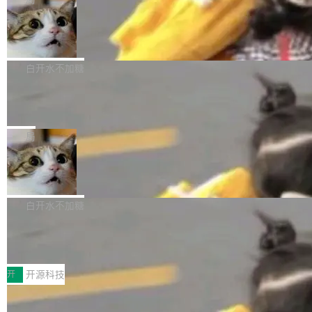
理、细节与真实世界质感； 更准确的中英文文字
所以 deb 版本的受众实际上为零。既然只有 Ub
离开 Thinking Machines Lab，说自己作为联合
生成与复杂版式组织； 更稳定的图...
untu 用户在用，那用 snap 打包就没什么可纠结
FFmpeg 9.0 发布
创始人的角色「太累了」。几天后，The Inform
的。 从 deb 到 snap 的迁移路径 hwctl 是 rust-
ation 就曝出她将重回 OpenAI，负责递归自我
FFmpeg 9.0 现已发布，包含多项改进。官方更
hwlib 硬件 API 库的一部分，命令行工具负责查
改进方向的研究。她是 Thinking Machines 过
新日志列出的 9.0 版本主要更新内容如下： 扩
白开水不加糖
询 Ubuntu 的硬件认证数据库。...
去一年内第四个离开的联合创始人。 这家由前
展 AMF 色彩转换器 (vf_vpp_amf) 的 HDR 功能
OpenAI CTO Mira Murati 创立的公司，连创始
DeepSeek V4 Flash 单日消耗 8 万亿 t
MP4 muxer 中支持 LCEVC 音轨复用 Playdate
okens 登顶热搜
团队都留不住。 但 Thinking Machines 不是唯
视频编码器和多路复用器 添加 v360_vulkan filt
8 万亿 tokens。一天。一家公司的消耗。 Open
一在人才争夺战中失血的公司。六月，Google
er HE-AAC 960 解码 (DAB+) transpose_cuda
Code 在 X 上发帖：「DeepSeek Flash did 8T
局
连失两员大将：Noam Shazeer 去了 Op...
filter 添加 AMF Frame Rate Converter (vf_frc
tokens on August 1st. 5T of free usage + 3T
_amf) filter SMPTE 2094-50 元数据支持和直
NetBSD 11.0 正式发布
on OpenCode Go.」79.8 万次浏览，连带着 #
通 ProRes RAW VideoToolbox 硬件加速器 AP
DeepSeek一天消耗了8万亿# 上了微博热搜——
NetBSD 11.0 现已正式发布，这是 NetBSD 操
V ...
注意这是 OpenCode 一家的消耗。 OpenCode
作系统的第十八个主要版本。 自 NetBSD 10.1
白开水不加糖
是 Anomaly 出品的 AI 编程工具，套餐 10 美元/
以来的变化 更新亮点： 新增对 RISC-V 处理器
月。用户交了 10 美元，就能用 DeepSeek Flas
2026 ChinaJoy鸿蒙游戏增长臻享会举
架构的支持。NetBSD 11.0 是首个支持 64 位 R
办，鲸鸿动能系统呈现游戏行业解决方
h 随便写代码，按网友说法：「怎么使劲用也用
ISC-V 平台的稳定版本，涵盖一系列基于 StarFi
8月1日，2026 ChinaJoy期间，鸿蒙游戏增长臻
案
不完。」5T 来自免费额度，3T 来自 Go...
ve JH71XX 的设备，例如 VisionFive 2、PINE
享会在上海举办。鸿蒙生态的全场景智慧营销平
开
开源科技
64 STAR64，以及 QEMU。 增强了对 POSIX.1
台鲸鸿动能协同华为游戏中心，面向游戏行业开
-2024 和 C23 编程接口标准的兼容性。 compat
技嘉X3D系列再添新成员 B850 AORU
发者及生态伙伴，系统呈现了平台在游戏领域的