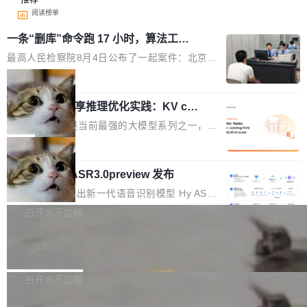
阅读榜单
一条“删库”命令跑 17 小时，算法工程
师删光 89TB 数据只为干私活
最高人民检察院8月4日公布了一起案件：北京一
名90后算法工程师王某，为了给自己接的私活腾
局
服务器空间，删光了公司AI游戏部门的全部核心
Cloudflare 分享推理优化实践：KV ca
数据。 王某2024年1月入职东城区某科技公司AI
che 量化 + 权重压缩，吞吐量提升 4
短剧部门，有互联网大厂背景。在公司内部架构
Kimi 和 GLM 是当前最强的大模型系列之一，但
1%，成本降 30%
调整期间，部门三次通知全员将数据从A集群迁
它们有一个共同的问题：太吃显存了。月之暗面
局
移到B集群，王某都回复了"收到"。 他没有迁移
的 Kimi K 系列和智谱的 GLM 都是长上下文、M
数据。2024年9月3日下午4点，他使用此前登录
腾讯混元 Hy ASR3.0preview 发布
oE 架构的大模型，好用到让人上瘾，但 GPU 显
的账号密码进入A集群，输入了一条被程序员圈
存永远不够用。 Cloudflare 的 Workers AI 团队
腾讯混元正式推出新一代语音识别模型 Hy ASR
称为"删库跑路"的命令——最高管理员权限、无
一直在跑这些模型的推理。他们在官方博客上发
3.0preview。基于最新一代大语言模型 Hy3 的
白开水不加糖
需确认、强制递归删除。17个小时后，运维人员
了一篇技术文章，详细拆解了三种让大模型在 G
语言理解能力，以及融合了高精度语音识别与深
发现异常并中止进程时，89TB数据已经没了。
PU 上跑得更省、更快的技术手段——KV cache
Pale Moon 34.3.2 发布，苍月浏览器
度语义理解能力，实现了语音识别能力的全面升
删掉的是AI游戏部门的全部开发文件，包括公司
量化、模型权重压缩、以及共享 KV cache 的完
级。 根据介绍，Hy ASR3.0preview 目标在于：
Pale Moon 34.3.2 现已发布，这是一个安全更
自研的多个文生3D和...
整性保护。效果是：吞吐量提升 41%，每 token
让语音识别不再只是听清，而是真正听懂。通过
新和少量网页兼容性修复版本。 Changes/fixe
白开水不加糖
成本降低 30%，精度不变。 FP8 省的不仅是显
先理解你的语境和意图，再把准确的文字直接给
s： 实现了URL.Parse()便捷功能 对浏览器内部
存 KV cache 是推理时最吃显...