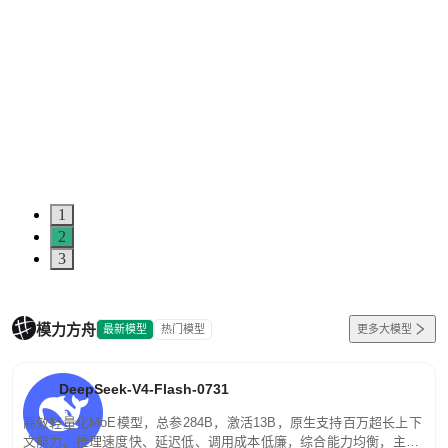
1
2
3
模力方舟
最新模型
热门模型
更多大模型
DeepSeek-V4-Flash-0731
高效轻量化MoE模型，总参284B，激活13B，原生支持百万超长上下
文能力。推理速度快、延迟低、调用成本低廉，综合能力均衡，主打