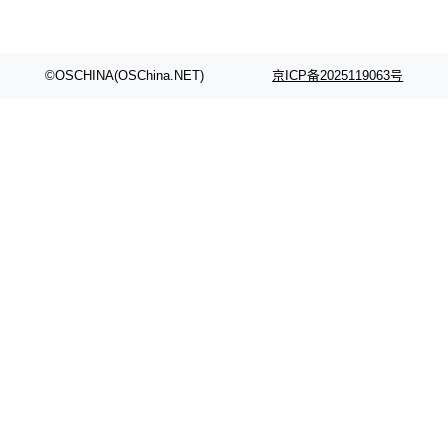
©OSCHINA(OSChina.NET)
京ICP备2025119063号