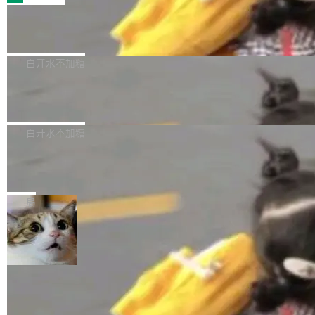
的 admin ...
幕画圈，或者直接甩手机。页面会实时显示转速
笔勾画边界，一层一层识别肌肉组织。如今，使
（圈/秒），声音来自真实竹知了录音的 1.72 秒
Apache Dubbo-go v3.3.2 正式发布
用东软飞标医学影像标注平台，同样的工作缩短
采样，无缝循环。音频解码失败时，还有一套合
至4小时，效率提升30倍。 这组数字背后，改变
这个版本面向生产环境，重心在内核稳定性。我
成兜底——锯齿波振荡器模拟脉冲，并联带通共
的不只是速度，而是把医学影像转化为AI能力的
们彻底收敛了旧配置体系，扩展了 Triple 协议与
白开水不加糖
振峰模拟竹膜和筒腔共鸣。 技术细节上，物理引
路径真正打通了。 大型医院积累的影像数据规模
泛化调用能力，加强了应用级元数据和服务治
擎是绳系质点模型：重力、弹性绳（只拉不
庞大，但不能直接用于训练模型。器官、病灶和
Calibre 9.12 发布，功能强大的开源电
理，同时集中修了并发安全、资源泄漏和热路径
推）、空气阻力，1/240 秒定步长积...
子书工具
组织边界，必须由专业医生逐层识别、标记和校
性能问题。
Calibre 开源项目是 Calibre 官方出的电子书管
正，才能成为机器能理解的高质量数据。医学影
理工具。它可以查看，转换，编辑和分类所有主
白开水不加糖
像AI落地最昂贵的环节，不是算法，是专业医生
流格式的电子书。Calibre 是个跨平台软件，可
的时间。 张医生是某三甲医院放射科副主任医
SwiftUI 问世七年了，为什么开发者还
以在 Linux、Windows 和 macOS 上运行。 Cal
师，牵头一项腹部肌肉影像课题。他需要在数百
在骂它？
ibre 9.12 现已正式发布，此次更新内容如下：
Yakov Manshin 发了一期长达 40 分钟的 YouT
张CT影像上完成像素级精细分割，让系统"...
新功能 macOS：在 Connect/Share 按钮中添加
ube 视频，标题是"SwiftUI 七年后：一个平庸的
局
通过 AirDop 共享书籍的功能 Content server：
故事"。视频核心观点很简单：SwiftUI 发布七年
支持可向服务器后端添加新端点的插件 Edit boo
了，仍然像一个永久公测版。 Manshin 从数据
k：Compress images：添加将 GIF 图像转换为
流、布局系统、API 稳定性、性能、跨平台五个
加载更多
JPEG/WebP 的选项 ToC Editor：添加一个按
维度逐一批判了 SwiftUI。最让人印象深刻的一
钮，用于对目录中的条目进...
个论据是：苹果官方的 SwiftUI 教程项目 Land
marks，用最新 Xcode 在最新 macOS 上构建