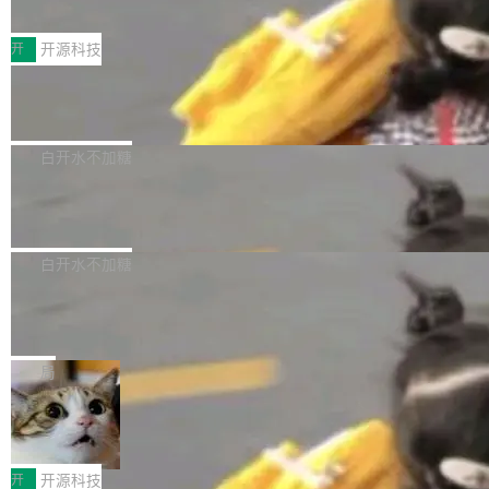
S ELITE X3D主板强化性能体验
_linux(8) 增强了对 Linux 系统调用的支持，包
完整能力版图——从IAP高价值用户的全周期经
面向AMD Ryzen X3D处理器玩家，技嘉X3D系
括 epoll（围绕 kqueue 实现）、POSIX 消息队
营、到IAA游戏的“买变一体”正循环、再到联运与
列主板阵容迎来新成员——B850 AORUS ELITE
开
开源科技
列、...
广告协同的全链路经营闭环，以及面向全球市场
X3D。作为面向主流高性能平台打造的全新主板
的出海增长布局。 华为终端云业务商业化销售负
Zadig v5.0 发布：AI 发布专员与 AI 审
产品，B850 AORUS ELITE X3D延续技嘉在X3
查专员上线
责人在开场致辞中表示，游戏开发者的核心诉求
D平台优化上的技术积累，旨在为游戏玩家带来
我们团队这几天最大的卡点不是 AI 写得不够
已不再是“多一个投放渠道”，而是一套能够持续
更稳定、更高效的装机选择。 B850 AORUS ELI
好，是 AI 写得太好了。 好到审查排期从两天的
白开水不加糖
驱动增长的体系。截至目前，搭载HarmonyOS
TE X3D基于AMD AM5平台打造，支持AMD Ry
活儿拖成了五天。PR 一堆起来没人敢合，发布
6的终端设备已突破7000万台，注册开发者数量
Dgraph v25.4.0 发布，具有图形后端的
zen 9000/8000/7000系列处理器，并针对X3D
窗口推了又推。好到合进 main 分支的代码，我
已突破 1100 万。随着鸿蒙生态汇聚越来越多的
原生 GraphQL 数据库
处理器特性进行平台级优化。其搭载X3D鸡血模
们自己都没看完。 这事不是个例。GitLab 调研
Dgraph 是一个水平可扩展的分布式 GraphQL
高质量游戏...
式2.0，可根据不同使用场景释放处理器潜力，
过 1528 名开发者，85% 说 AI 把瓶颈从写代码
数据库，有一个图形后端。作为一个原生的 Gra
白开水不加糖
帮助玩家在游戏与高负载应用中获得更充分的性
转移到了审代码。 写代码有人替你干了。但审代
phQL 数据库，它严格控制数据在磁盘上的排列
能表现。 在核心规格方面，B850 AO...
竹知了：一个零依赖的单文件 HTML，
码、把关发版这两道关，还得靠人肉扛。 V5.0
方式，以优化查询性能和吞吐量，减少集群中的
把儿时竹蝉玩具搬进浏览器
想让 AI 一起盯。
磁盘寻道和网络调用。 Dgraph v25.4.0 现已发
竹知了（zhuzhiliao）是那种小时候路边摊上几
布，具体更新内容包括： feat(zero)：Zero 现
块钱的玩意儿——一根小竹签，一个竹筒，一头
局
支持 --security superflag（token=...;whitelist
系着涂了松香的线。甩起来，竹膜震动，发出“哇
=...），与 Alpha 版本的格式一致，并据此对其
30倍效率升级：解锁医学影像数据要素
——哇”的蝉鸣声。实物越来越难找了，有开发者
价值化的真实路径
管理 HTTP 端点进行授权。 <blockquote> <p>
把它做成了 Web 玩具，放在 zhuzhiliao.imsai.c
完成一例腹部CT影像标注，张医生过去需要约1
<span><strong>警告：</strong>&nbsp;Zero
c 上，并在 GitHub 开源。 玩法很简单：按住屏
20个小时。他必须在数百张连续影像上，一笔一
开
开源科技