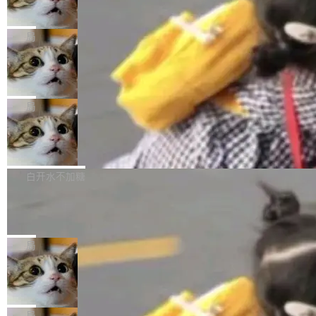
数字电视技术方向的博士生，长期从事视频、音
统，开发者工具必须开源
超出原定预算 860%。 更令人意外的是，该项目
2027 年就能追上美国前沿实验室的水平。 Dela
五年前，David Crawshaw 问过很多软件工程师
频技...
最终并未成功落地，而高额算力消耗持续运行长
ngue 把原因归结为一件事：开放协作。中国的
一个问题：你写过什么给自己用的程序？答案几
局
达 5 个月，公司直到财务对账时才察觉异常。这
AI 开发者在一个共享和协作的生态里加速迭代，
乎都是没有。工程师们整天用别人写的程序写程
意味着一个无人看管的 AI 程序，在近半年时间
而美国模型厂商在"闭门造车"。他的原话是 "buil
DeepSeek Harness 宣布内测邀请，全
序给别人用。偶尔有人自己写个博客系统、智能
里日夜不停地"烧钱"。 复盘显示，...
网最大规模开源 Agent 路演现场诞生
ding in silos"——各自为战，互不通气。 这个判
家居控制、家庭实验室，都算稀奇事。 Crawsh
一条内测招募帖，发出去的时候大概没人想到它
断从他嘴里说出来分量不同。Hugging Face 是
aw 是 Shelley 的作者，一个开源 AI coding age
会变成一场开源 Agent 生态的路演。 8月1日，
局
全球最大的开源 AI 平台，上面跑着上百万个模
nt。他最近在博客上写了一篇文章，核心论点很
DeepSeek Harness 团队负责人崔添翼（tiany
型。谁在开源赛道上领先，...
简单：开发者工具必须开源。 理由不是传统的自
商汤 SenseNova U1.5-Lite-Preview
i）在 X 上发帖： 「如果你是 Agent Harness 相
开源
由软件情怀，而是一个跟 AI agent 直接相关的
关开源项目的开发者，希望参加 DeepSeek Har
商汤科技宣布面向社区开源轻量级统一多模态模
技术判断。 两行 prompt 就能个性化任何软件 C
ness 的内测，可以回复或私信联系我。请附上
型的预览版本 SenseNova U1.5-Lite-Preview。
白开水不加糖
rawshaw 给出了两个 prompt。 第一个： "下载
GitHub id 以及开源代表作。」 DeepSeek 曾在
公告称，SenseNova U1.5-Lite-Preview并非简
某个软件的源码，在本地构建。修改 agent ...
Ubuntu 将核心系统包从 deb 转成了 s
官方招聘信息中写过一条简洁有力的公式：Mod
单的模型规模升级，而是基于 SenseNova U1
nap
el + Harness = Agent。模型负责理解和推理，
的一次系统性迭代，不仅在同一架构中贯通视觉
Ubuntu 正在把又一个核心系统包从 deb 转为 s
Harness 负责把能力落到真实环境中——调用工
理解、推理、生成与编辑，还仅以 8B-MoT 的轻
nap。这次是 hwctl——一个用来检查 Ubuntu
局
具、读写文件、管理上下文、处理错误、完成闭
量大小，将能力推进到4K、更精细的真实质感、
硬件认证状态的命令行工具。 Canonical 工程师
环。崔添翼招人的标...
Dario Amodei 担心新人来 Anthropic
更复杂的视觉控制和可持续迭代编辑。 相比 U
Alan Griffiths 在邮件列表中说得很直白：「hwc
只为金钱，不为使命
1，U1.5-Lite-Preview 在以下方向上带来了显著
tl 是一个 Ubuntu 专有的包，它和它的依赖项都
顶级 AI 研究员在两家公司之间来回跳，中间只
提升： 原生支持4K图像生成； 更精细的局部纹
是 Ubuntu 专有的，不会用在其他发行版上。」
隔了几天。 Lilian Weng 上周刚宣布因健康原因
局