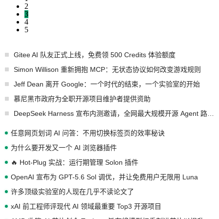
2
3
4
5
Gitee AI 队友正式上线，免费领 500 Credits 体验额度
Simon Willison 重新拥抱 MCP：无状态协议如何改变游戏规则
Jeff Dean 离开 Google：一个时代的结束，一个实验室的开始
慕尼黑市政府为全职开源项目维护者提供资助
DeepSeek Harness 宣布内测邀请，全网最大规模开源 Agent 路演现场诞生
任意网页划词 AI 问答：不用切换标签页的效率秘诀
为什么要开发又一个 AI 浏览器插件
🔥 Hot-Plug 实战：运行期管理 Solon 插件
OpenAI 宣布为 GPT-5.6 Sol 调优，并让免费用户无限用 Luna
许多顶级实验室的人现在几乎不读论文了
xAI 前工程师评现代 AI 领域最重要 Top3 开源项目