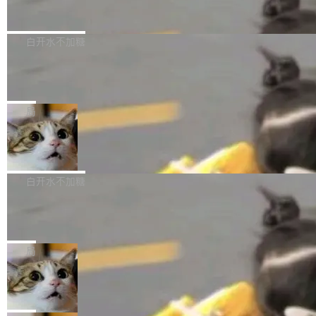
到你。从“逐字转写、单点优化”演进为“理解语
PostgreSQL 18/19 新特性深度解读
函数添加了多项边界检查，以避免潜在的越界访
境、兼容场景、一键直出”。 Hy ASR 3.0 previe
问、下溢和溢出。（DiD） 修复了加载和解析内
演讲者分享了一个有趣的实践：面对 PG 18 已
w 不要求标准普通话，方言识别覆盖粤语、吴语
容提供的字体时出现的几个问题 为避免音频加
发布的 Release Notes，他利用 AI 工具（如 Co
白开水不加糖
等 10 大方言片区和 20 余个二级小片区。在开
载、处理和播放过程中可能出现的一系列错误，
pilot）对数千条 commit 日志进行自动分析，先
源评测集中，Hy ASR 3.0 preview 在多语种的
对音频采样频率设定了下限 采样率低于 8kHz
慕尼黑市政府为全职开源项目维护者提
让模型总结出三十余条潜在特性，再逐条要求生
WER（...
供资助
（通常被认为是 "telephone"/"walkie-talkie" 音
成详细解释和代码校验，最终筛选出对用户体感
"在过去大约 10 年的大部分时间里，libexpat 的
质的最低采样率）的音频格式将被拒绝 修复了 C
最强的若干项。对于尚未正式发版的 PG 19，则
维护工作一直与我的日常工作、家务、社交生活
局
SS 圆角虚线样式中可能存在的问题 如果表单中
通过拉取过去一年内（从 PG 18 Beta1 时间点
和休闲娱乐竞争时间。" 这是 libexpat 维护者 S
的图像元素不在同一个子树中，则它们将不再关
至今）的所有 commit，同样交由 AI 分析提炼。
Firefox 153.0.3 发布
ebastian Pipping 写在博客里的话。8 月 4 日，
联 加...
经过人工复核，准确度令人满意。这一方法也为
他宣布了一个新消息：从 2026 年 8 月 1 日起，
Firefox 153.0.3 现已发布，具体更新内容如
社区爱好者提供了高效跟踪新版本的思路。
他可以全职维护 libexpat 了，最长 6 个月。发
下： New Smart Window 包含多项增强功能：
白开水不加糖
工资的是慕尼黑市政府。 libexpat 是一个 C99
<ul> <li>现在建议列表会显示更多结果，方便用
编写的流式 XML 解析器，MIT 许可证。和 libx
Cloudflare Computer 开源：你的 Age
户查找历史记录和切换到已打开的标签页。（<a
nt 需要一台电脑，而不是一个容器
ml2 一样，它是世界上使用最广泛的 XML 解析
href="https://bugzilla.mozilla.org/show_bug.c
Cloudflare 开源了名为 @cloudflare/computer
库之一。你的操作系统、浏览器、无数的基础设
gi?id=2019042">Bug&nbsp;2019042</a>）</l
的 npm 包。项目的核心论点是：容器不适合 Ag
局
施软件，很可能都在用它。而过去十年，维护它
i> <li>现在，助手可以直接使用 Exa 的网络搜索
ent 计算。真正适合的，是 Isolate。 Cloudflare
的人一直在用业余...
OpenAI 公开邮件和聊天记录回应苹果
结果回答问题，而无需将问题转交给搜索引擎。
工程师在这件事上没什么可谦虚的——他们用 W
诉讼，称“Apple is getting this wron
（<a href="https://bugzilla.mozilla.org/show_
orkers 跑了十年 Isolate。用 CEO Matthew Pri
上个月，苹果一纸诉状把 OpenAI 告上法庭，指
g”
bug.cgi?id=204...