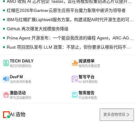
AMD 收购 AI 芯片创企 Taalas，旨在将模型权重刻进芯片以提升推理性能
红帽在2026年Gartner云原生应用平台魔力象限中被评为领导者
IBM与红帽扩展Lightwell服务方案，构建适配AI时代开源生态的可信基础设施
GitHub 再次爆发大规模服务降级
Prime Agent 开源发布：一个能自我改进的编程 Agent，ARC-AGI 3 超越人类专家基线
Rust 项目团队宣布 LLM 政策：不禁止，但你要承认哪些代码不是你写的
TECH DAILY
阅读榜单
每日内容报纸化
每周热文看这里
DevFM
智写平台
当天资讯听着看
AI 创作更轻松
激励活动
智库报告
参与活动赢源石
行业技术报告
AI 造物
更多造物项目