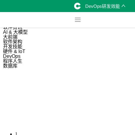
DevOps研发效能
综合
开源资讯
软件资讯
AI & 大模型
大前端
软件架构
开发技能
硬件 & IoT
DevOps
程序人生
数据库
1