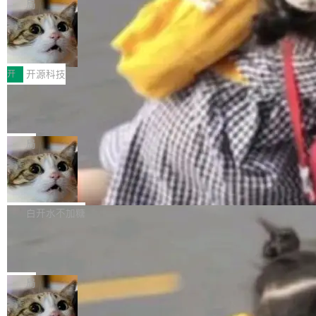
nce 的话说：「我们一生都在用 Isolate 运行代
控其挖角苹果前员工并窃取商业秘密。苹果的诉
局
码，而 AI Agent 不需要容器，它们需要的是 Iso
状把 OpenAI 描述成一个系统性地从前东家挖
HUAWEI MatePad Edge上架WorkBu
late。」 容器为什么不合适 容器的问题在于启动
人、套取机密信息的对手。 OpenAI 没发律师
ddy鸿蒙PC版，说话就能干活的AI办公
和销毁都太重了。一个 Agent 要执行的任务可能
函，也没选择庭外沉默。它在官网贴了一篇博
全能AI工作台WorkBuddy鸿蒙PC版上架HUAWE
搭子
只需要几毫秒的 CPU 时间，但容器从冷启动到
文，标题只有六个字：Apple is getting this wro
I MatePad Edge应用市场，直接下载即可使
开
开源科技
就绪要花数秒。如果未来有十...
ng。 然后，它把邮件往来和 iMessage 聊天记
用，与鸿蒙电脑上的体验一致。值得一提的是，
录全贴了出来。 他发错人了 苹果外部律师 Gabr
FFmpeg 9.0 发布：代号“Lei”，以此纪
这是目前市面上唯一支持平板接入WorkBuddy P
念中国开发者雷霄骅
iel Gross 来自 Weil 律所，2 月 23 日下午 5:53
C版的产品，搭载“人机双写”重磅功能——你写
全球知名开源多媒体框架 FFmpeg 今天正式发
给 OpenAI 总法律顾问 Che Chang 发了封邮
你的，AI写AI的，同屏协作互不干扰。一句话让
布了 9.0 版本。这个版本除了带来新一代音视频
局
件，附了一封长信，要求 OpenAI 配合调查前苹
AI帮你干活，现在开启全新体验！ 温馨提示：
处理能力和硬件加速支持之外，还有一个特殊之
果员工带走机密信...
体验WorkBuddy鸿蒙PC版前，请将 HUAWEI M
亚马逊成本失控：AI 写代码烧掉 1215
处：FFmpeg 9.0 的代号是“Lei”。 这个名字，
万元，超预算 860%
atePad Edge 升级至 HarmonyOS 6.1.0.135S
来自中国开发者雷霄骅（Lei Xiaohua）。 对于
外媒近日曝光了亚马逊的多份内部报告显示，AI
P9 patch03及以上版本。 *升级路径：设置 > 搜
很多中国音视频开发者而言，这个名字并不陌
导致公司在多个项目上超支。《金融时报》报道
白开水不加糖
索“软件更新” > 检查更新，即可搜索新版本，下
生。十年前，他通过大量中文技术文章、源码分
称，仅一个项目的成本超支就高达 180 万美元
载安装完成升级即可。 没有...
析和开源示例，让一代开发者第一次真正理解 F
Hugging Face CEO 发声：中国正在开
（约合人民币 1215 万元）。 具体来说，一名工
源模型上碾压我们
Fmpeg，也成为很多人进入音视频开发领域的
程师借助 Anthropic 旗下 Claude Sonnet 模型
"他们正在开源模型上碾压我们。" Hugging Fac
“启蒙老师”。 而今年，恰好是雷霄骅离世十周
编写程序，目标是完成电商平台作者信息与商品
e CEO Clément Delangue 在 CNBC 的采访里
局
年。FFmpeg 社区最终选择用一个大版本的名
列表的数据匹配 —— 一项常规的数据处理任
没有拐弯抹角。他说中国正在赢得 AI 竞赛，而
字，留下了这份纪念。 雷霄骅曾是中国传媒大学
务，最终却产生了 180 万美元的账单，实际支出
当 AI agent 把源码变成了最好的扩展系
且按目前的速度，中国 AI 工具预计在今年底或