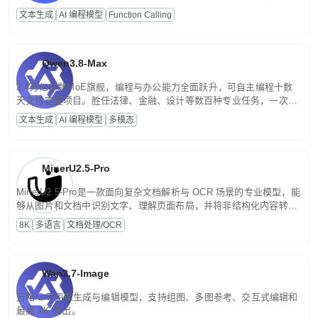
高并发、轻量化任务，适合日常对话、内容创作、基础 RAG、批量
文本生成
AI 编程模型
Function Calling
文案处理等普惠刚需场景。
Qwen3.8-Max
2.4万亿参数MoE旗舰，编程与办公能力全面跃升，可自主编程十数
天交付完整项目。胜任法律、金融、设计等数百种专业任务，一次对
话端到端交付生产级成果。原生视觉理解贯穿规划、执行与验证全流
文本生成
AI 编程模型
多模态
程，支持超长文档与长视频的深度语义解析。长程任务中自主规划与
闭环迭代，持续进化。
MinerU2.5-Pro
MinerU2.5-Pro是一款面向复杂文档解析与 OCR 场景的专业模型，能
够从图片和文档中识别文字、理解页面布局，并将非结构化内容转换
为便于存储、检索和二次处理的结构化结果。
8K
多语言
文档处理/OCR
Wan2.7-Image
万相 2.7 图像生成与编辑模型，支持组图、多图参考、交互式编辑和
最高 2K 输出。