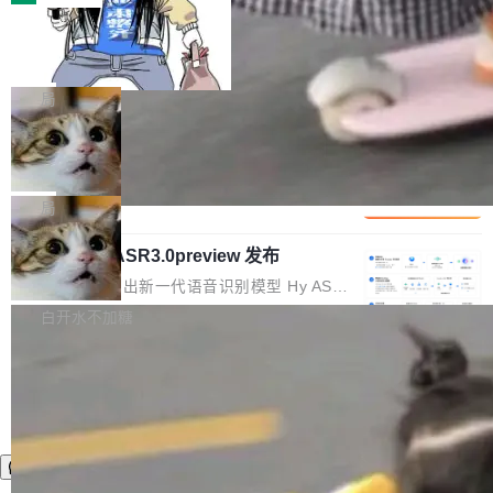
装完即用。 开源地址：Gitee · GitCode · GitHu
体。企业级代码仓库通常包含数十万乃至数百万
b 安装 支持 Java 8+（8~26）、macOS / Linu
一条“删库”命令跑 17 小时，算法工程
个文件，其规模远超单次模型调用可承载的上下
师删光 89TB 数据只为干私活
x / Windows / Harmony PC。 # macOS / Linu
文窗口。随着项目规模的持续扩张与代码历史的
最高人民检察院8月4日公布了一起案件：北京一
x / Harmony PC curl -fsSL https://solon.noea
不断累积，代码仓中的模块关系、接口契约、业
名90后算法工程师王某，为了给自己接的私活腾
局
r.org/solon...
务逻辑等关键信息往往分散于数十乃至数百个文
服务器空间，删光了公司AI游戏部门的全部核心
件之中，形成高度复杂的知识关联网络。传统的
Cloudflare 分享推理优化实践：KV ca
数据。 王某2024年1月入职东城区某科技公司AI
che 量化 + 权重压缩，吞吐量提升 4
代码检索手段（如关键词匹配、目录遍历）仅能
短剧部门，有互联网大厂背景。在公司内部架构
Kimi 和 GLM 是当前最强的大模型系列之一，但
1%，成本降 30%
在语法层面完成文本定位，难以触及代码的语义
调整期间，部门三次通知全员将数据从A集群迁
它们有一个共同的问题：太吃显存了。月之暗面
局
内涵与结构关联，导致开发者使用代码智能体在
移到B集群，王某都回复了"收到"。 他没有迁移
的 Kimi K 系列和智谱的 GLM 都是长上下文、M
理解大规模代码仓时面临显著"代码仓理解"瓶
数据。2024年9月3日下午4点，他使用此前登录
腾讯混元 Hy ASR3.0preview 发布
oE 架构的大模型，好用到让人上瘾，但 GPU 显
颈。 代码仓深度理解服务（以下简称" CodeBas
的账号密码进入A集群，输入了一条被程序员圈
存永远不够用。 Cloudflare 的 Workers AI 团队
腾讯混元正式推出新一代语音识别模型 Hy ASR
e深度理解服务"）是华为云码道（CodeA...
称为"删库跑路"的命令——最高管理员权限、无
一直在跑这些模型的推理。他们在官方博客上发
3.0preview。基于最新一代大语言模型 Hy3 的
白开水不加糖
需确认、强制递归删除。17个小时后，运维人员
了一篇技术文章，详细拆解了三种让大模型在 G
语言理解能力，以及融合了高精度语音识别与深
发现异常并中止进程时，89TB数据已经没了。
PU 上跑得更省、更快的技术手段——KV cache
度语义理解能力，实现了语音识别能力的全面升
删掉的是AI游戏部门的全部开发文件，包括公司
量化、模型权重压缩、以及共享 KV cache 的完
级。 根据介绍，Hy ASR3.0preview 目标在于：
自研的多个文生3D和...
整性保护。效果是：吞吐量提升 41%，每 token
让语音识别不再只是听清，而是真正听懂。通过
成本降低 30%，精度不变。 FP8 省的不仅是显
先理解你的语境和意图，再把准确的文字直接给
存 KV cache 是推理时最吃显...
到你。从“逐字转写、单点优化”演进为“理解语