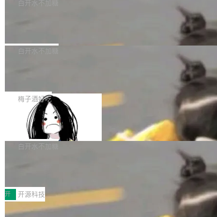
一个回归问题，该问题导致拉取镜像时会拒绝包
e 孵化器项目管理委员会（IPMC）投票中获得
白开水不加糖
pSeek作为与宇树科技具备战略合作关系的企
含绝对 hardlink 目标的镜像（此类镜像由某些镜
全票通过，随后获 Apache 软件基金会董事会批
业，获配股份数量占本次发行数量的2.31%。 除
马斯克 AI 百科项目 Grokipedia 被曝数
像构建工具生成）。moby/moby#53305 修复了
准。今天，Apache 软件基金会正式宣布 Apach
DeepSeek外，腾讯旗下上海启善投资有限公司
月未更新
Docker Engine 29.7.0 中引入的一个回归问
e Fluss 孵化毕业，成为 Apache 顶级项目（TL
埃隆·马斯克推出的AI百科项目 Grokipedia 被曝
获配9...
题，该问题可能导致在旧版 Linux 内核...
P）！这一里程碑不仅标志着 Fluss 迈入新的发
长期停止内容更新，未能实现其作为“AI版维基百
白开水不加糖
展阶段，也将进一步推动流式存储、实时湖仓与
科”替代品的目标。 据 Lawfare 最新调查，自今
AI 数据基础加速融合，为实时数据基础设施的发
Solon I18n：三种解析器，零样板代码
年4月以来，Grokipedia 页面更新功能基本停
展开启新的篇章。
滞，过去三个月内没有任何条目完成更新，用户
如果你在 Spring Boot 里做过国际化，流程大概
提交的编辑请求也长期处于待处理状态。 Groki
是这样的：配 MessageSource 的 Bean、写 R
梅子酒好吃
pedia 于去年底上线，定位为由人工智能生成内
eloadableResourceBundleMessageSource、
容的百科平台，被马斯克视为传统众包百科网站
Apache Doris 4.1 全面增强 Iceberg：
声明 LocaleResolver、注册 LocaleChangeInt
支持 UPDATE、MERGE INTO 与 Iceb
维基百科的替代方案。Lawfare 调查发现，无论
erceptor…五六步之后才能看到第一行翻译文
Apache Doris 4.1 要补齐的，正是缺失的那一
erg V3
热门页面还是低关注度页面，均未出现近期更
本。 Solon 换了个方式。整个 i18n 模块围绕三
半。在已有查询能力的基础上，Doris 进一步支
白开水不加糖
新，相关问题并非局限于特定领域，而是在不同
个解析器、一个注解、一个工具类展开——没有
持了 UPDATE、DELETE、MERGE INTO 等数
主题和访问量页面中普遍存在。 调查人员最初认
XML、没有拦截器注册、没有样板配置。 资源
Testin XAgent：CIO智能测试落地指南
据修改操作、完整的表结构管理与分区演进，以
为，Grokipedia可能只是限...
文件的约定 把文件放到 resources/i18n/ 下： r
及 rewrite_data_files、expire_snapshots 等日
7月30日，TiD2026质量竞争力大会在北京中关
esources/i18n/messages.properties ...
常维护操作，并完整支持 Iceberg V3 格式。
村国家自主创新示范区会议中心开幕。本届大会
开
开源科技
由中关村智联软件服务业质量创新联盟主办，以
让非法状态不可表示：一篇关于 ADT
“智构可信·质创未来——AI原生时代的质量新范