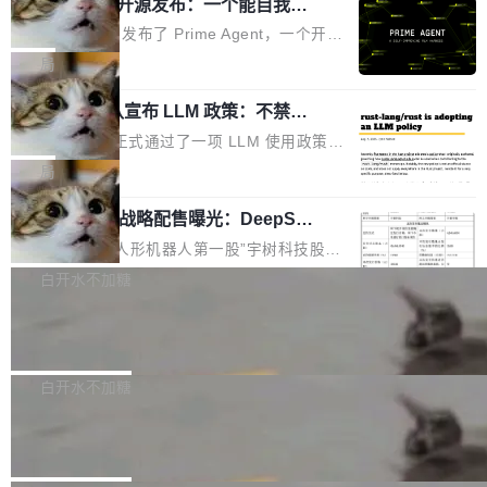
（OHDD：OpenHarmony Hardware Develope
Prime Agent 开源发布：一个能自我改
障无法工作。Pages、Copilot code review、C
进的编程 Agent，ARC-AGI 3 超越人类
r Day）将在杭州启航。活动面向智能硬件产业
opilot coding agent 全部受影响。从检测到完全
Prime Intellect 发布了 Prime Agent，一个开源
专家基线
链企业和开发者，邀请行业专家与资深技术顾
恢复，大约 12 小时。 这是 2026 年 8 月的第六
的编程 Agent Harness，核心设计围绕两个抽
局
问，围绕开源鸿蒙技术能力、设备适配、芯片适
起事故，其中四起与 AI/Copilot 服务相关。 Git
象：Recursive Language Model（RLM）和 C
配、功耗与稳定性调优、兼容性测评及统一互联
Hub 员工 kdaigle 在 HN 讨论中贴出了一组数
Rust 项目团队宣布 LLM 政策：不禁
ontinual Harness。在 ARC-AGI 3 基准测试
等内容展开系统讲解和实战交流，帮助企业进一
止，但你要承认哪些代码不是你写的
据：2025 年全年 10 亿次 commit。现在，每周
上，Prime Agent + Opus 5 的组合达到了 95.
Rust 语言项目正式通过了一项 LLM 使用政策，
步了解开源鸿蒙在智能...
2.75 亿次，全年预计 140 亿次。GitHub...
5% RHAE Best@1，超过了 ARC 报告的人类专
覆盖 rust-lang/rust 单一仓库的代码贡献。这不
局
家基线 95.4%。 不是又一个 coding agent 包装
是项目级别的官方立场，目前由五个团队采纳，
器 Prime Agent 的架构和市面上大多数 coding
宇树科技 IPO 战略配售曝光：DeepSe
但它可能是主流开源项目中关于 AI 辅助贡献最
ek 获配 93.3 万股，锁定 36 个月
agent 有本质区别。大多数 agent harness 的设
细致的一份规则。 政策的核心只有一句话：LLM
8月6日晚间，“人形机器人第一股”宇树科技股份
计是基于早期模型的能力—...
可以用来分析、提炼、审阅、建议，但不能用来
有限公司披露IPO发行价格及战略配售结果，杭
白开水不加糖
创作。 具体来说，LLM 生成的代码可以提交，
州深度求索人工智能基础技术研究有限公司（De
但必须满足五个条件：预先安排、非关键、高质
Docker 29.7.2 发布
epSeek）获配93.3399万股，按150.8元/股发行
量、充分测试、充分审查，并且必须披露。LLM
价格计算，认购金额约1.41亿元，股份锁定期为
Docker 29.7.2 现已发布，具体更新内容如下：
不得生成涉及安全性的关键变更，除非作者本身
36个月。 公告显示，本次宇树科技战略配售对
Bug fixes and enhancements 修复多次传递同
白开水不加糖
就是领域专家。即使如此，政策也"强烈不建
象主要包括长期投资机构、与公司业务具有战略
一环境变量时，docker service create和docker
议"这么做。 对于不披露的情况，审核者可以直
Apache Fluss 毕业成为顶级项目
合作关系或长期合作愿景的大型企业、科创板保
service update会发生 panic 的问题。docker/cl
接关闭 PR，无需解释。 政策作者 Jynn Ne...
荐人跟投子公司，以及公司高级管理人员和核心
i#7145 修复了 Docker Engine 29.7.0 中引入的
今年 7 月，Apache Fluss 的毕业提案在 Apach
员工参与设立的专项资产管理计划。其中，Dee