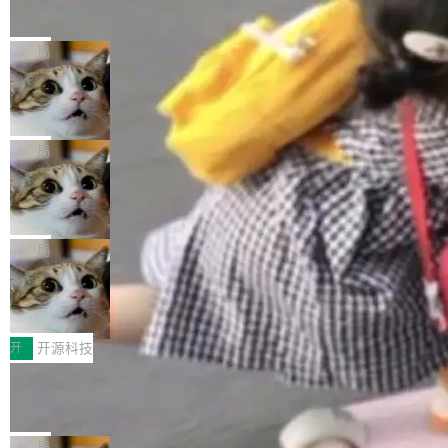
的帖子在 Reddit 火了
式”为主题，直面AI从实验室走向规模化产业落地
有一种东西，一旦用过就回不去了。Alex Fedos
的核心质量命题。会上，《2026智能研发生产力
eev 管它叫"软件设计的基石"。 他说的东西不新
局
工具选型手册》发布，Testin云测的Testin XAge
鲜——代数数据类型（ADT），尤其是和类型
nt智能测试系统入选AI测试领域代表产品。对CI
Cloudflare 开源内部企业 AI 平台 Clou
（sum type）。但他说清楚了一件事：这不是类
dflare OS
O而言，这提示了一个转变：AI测试正在从效率
型系统的学术体操，是日常编码的思维方式。 文
Cloudflare 发布了一个开源项目 Cloudflare O
工具升级为企业的质量基础设施。 CIO面对的新
章从一个简单的例子切入。一个网站的深色主题
S。如果你只看官方博客，你会觉得这是又一
局
现实 过去两年，CIO们的焦虑清单上多了两项：
设置，如果用布尔值 + 可空字段来表示——bool
个"AI 知识库 + 聊天机器人"——每个大厂都在
一是如何让大模型和智能体应用安全地从PoC走
ean 表示是否可切换，nullable 的默认模式、浅
Deno 团队开源 Celld，可自托管的分
做，没什么新鲜的。 但 Kenton Varda 在 Twitte
向生产，二是如何让测试团队跟得上AI应用...
布式 Durable Objects
色方案、深色方案——会产生大量无意义的组
r 上把事情说清楚了： 今天我们发布了 Cloudfla
Ryan Dahl 领导的 Deno 团队推出了最新开源项
合。方案缺了、配置冲突了、全 null 了。要知道
re OS，一个带连接器的聊天机器人，跟其他所
目 Celld，一个能在自己机器上运行 Cloudflare
局
哪些组合有效，作者说，你得靠"文档、校验、或
有科技公司做的一样。只不过，实际上它不一
Workers 和 Durable Objects 的守护进程。 设
者部落知识"。 换个写法。Rust 的 enum，两个
鲁大师7月新机性能/流畅/AI榜：vivo夺
样。这是 Sandstorm.io 的重制版，我十年前的
计思路很直接：每个对象是一个独立的 SQLite
变体：Switchable...
性能、流畅双第一，三星Galaxy Z系列
那个创业公司。不同的是，这次它构建在 Cloudf
数据库，按名称寻址，复制到你自己的 S3 兼容
2026年7月的手机市场，由于存储等硬件成本暴
新折叠缺席
lare Workers 上——我花了九年时间搭建的平台
存储库里。节点之间只通过这个存储库协调——
增，手机厂商的日子也不好过啊，新机速度明显
开
开源科技
——并且深度集成了 AI。这基本上是我十年秘密
没有控制平面，没有共识协议。每个对象自带一
放缓，因此硝烟味淡了许多。新机参数规格除开
计划的顶峰。 十年前，Ken...
Zed 推出 DeltaDB，一个记录 commit
个小型数据库，应用天然按分片构建，单个数据
高价的三星折叠（三星Galaxy Z Fold8 Ultra / Z
之间所有操作的版本控制系统
库的竞争和爆炸半径问题在设计层面就被消除
Fold8 / Z Flip8）外，其余要么是中低端机器，
Zed 编辑器团队发布了新项目——DeltaDB，一
了。 闲置的 cell 会休眠到几乎不占资源。当 cel
例如iQOO Z11i、REDMI Note 17、REDMI No
个在 git commit 之间记录每一次编辑操作的版
局