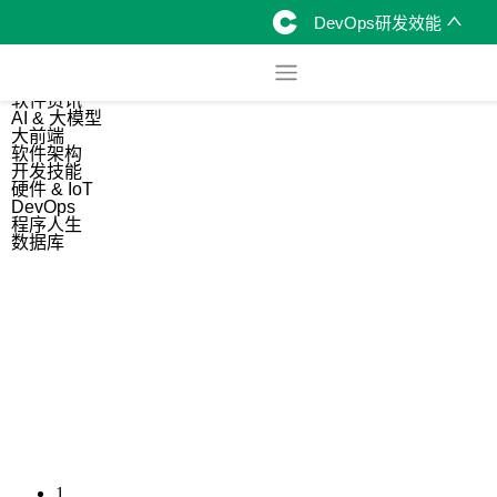
DevOps研发效能
综合
开源资讯
软件资讯
AI & 大模型
大前端
软件架构
开发技能
硬件 & IoT
DevOps
程序人生
数据库
1