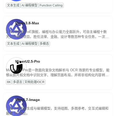
高并发、轻量化任务，适合日常对话、内容创作、基础 RAG、批量
文本生成
AI 编程模型
Function Calling
文案处理等普惠刚需场景。
Qwen3.8-Max
2.4万亿参数MoE旗舰，编程与办公能力全面跃升，可自主编程十数
天交付完整项目。胜任法律、金融、设计等数百种专业任务，一次对
话端到端交付生产级成果。原生视觉理解贯穿规划、执行与验证全流
文本生成
AI 编程模型
多模态
程，支持超长文档与长视频的深度语义解析。长程任务中自主规划与
闭环迭代，持续进化。
MinerU2.5-Pro
MinerU2.5-Pro是一款面向复杂文档解析与 OCR 场景的专业模型，能
够从图片和文档中识别文字、理解页面布局，并将非结构化内容转换
为便于存储、检索和二次处理的结构化结果。
8K
多语言
文档处理/OCR
Wan2.7-Image
万相 2.7 图像生成与编辑模型，支持组图、多图参考、交互式编辑和
最高 2K 输出。