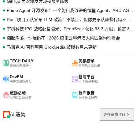
GitHub 再次爆发大规模服务降级
Prime Agent 开源发布：一个能自我改进的编程 Agent，ARC-AGI 3 超越人类专家基线
Rust 项目团队宣布 LLM 政策：不禁止，但你要承认哪些代码不是你写的
宇树科技 IPO 战略配售曝光：DeepSeek 获配 93.3 万股，锁定 36 个月
潮起潮落，你我仍在 | 2026 腾讯云粤港澳大湾区架构师峰会
马斯克 AI 百科项目 Grokipedia 被曝数月未更新
TECH DAILY
阅读榜单
每日内容报纸化
每周热文看这里
DevFM
智写平台
当天资讯听着看
AI 创作更轻松
激励活动
智库报告
参与活动赢源石
行业技术报告
AI 造物
更多造物项目