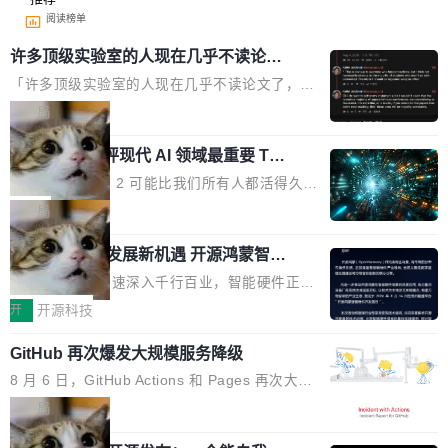
阅读榜单
许多顶级实验室的人现在几乎不读论文
了
「许多顶级实验室的人现在几乎不读论文了，而
且他们认为 ICLR/ICML/NeurIPS 充斥着大量过
局
度宣传和欺诈。」 OpenAI 研究员 Keller Jorda
xAI 前工程师评现代 AI 领域最重要 Top
n 这条推文引发了广泛讨论。他不是在说风凉
3 开源项目
话，他是说出了一个圈内人尽皆知但很少公开捅
Flash Attention 2 可能比我们所有人都活得久。
破的事实。 Jordan 随后补充了一句软化声明：
这句话不是来自某个技术博客，而是出自 Hieu
局
「我不认为这些会议上大部分论文都在过度宣传
Pham 的一条推文。Hieu Pham 是谁？他是 xAI
或造假。问题是，作为读者，如果你筛选出那些
共商智能硬件发展新机遇 开源鸿蒙智能
的早期工程师之一，在 Grok 训练基础设施团队
硬件开发者日杭州站即将举行
看起来最令人兴奋的论文，那它们大部分都是过
工作过。近日他在 X 上发了一条帖子，列出了他
随着万物智联加速深入千行百业，智能硬件正从
度宣传的。」 这才是真正的痛点。不是所有论文
认为现代 AI 领域最重要的三个开源项目。 第一
单点设备迈向智能化、网联化、协同化发展。作
开
开源科技
都有问题，是最吸引眼球的那批论文最有问题。
个名字毫无悬念：Flash Attention 2。 Hieu 的
为面向全场景、跨终端的分布式操作系统，开源
他引用的帖子来自 Mathew Shen，一位 ICLR 2
理由很具体。FA 系列不需要解释，但 FA2 是他
GitHub 再次爆发大规模服务降级
鸿蒙通过统一技术底座和分布式能力，为不同类
026 的读者：「看了篇 ...
认为最重要的一个——复杂度恰到好处，刚好能
型智能设备的开发、连接与互联提供关键支撑，
8 月 6 日，GitHub Actions 和 Pages 再次大规
驱动你去学 CuTe，但还没被那些"邪恶的" Hopp
也为产业链企业探索产品创新与商业增长打开新
模服务降级，Actions 完全不可用超过 5 小时，
局
er++ 优化所淹没，足够容易修改和适配。 更关
的空间。 8月14日，开源鸿蒙智能硬件开发者日
webhook 停发，连自托管 runner 也因调度层故
键的是 FA2 的持久性...