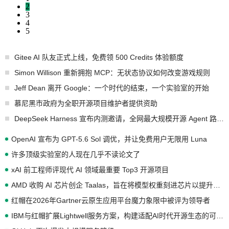
2
3
4
5
Gitee AI 队友正式上线，免费领 500 Credits 体验额度
Simon Willison 重新拥抱 MCP：无状态协议如何改变游戏规则
Jeff Dean 离开 Google：一个时代的结束，一个实验室的开始
慕尼黑市政府为全职开源项目维护者提供资助
DeepSeek Harness 宣布内测邀请，全网最大规模开源 Agent 路演现场诞生
OpenAI 宣布为 GPT-5.6 Sol 调优，并让免费用户无限用 Luna
许多顶级实验室的人现在几乎不读论文了
xAI 前工程师评现代 AI 领域最重要 Top3 开源项目
AMD 收购 AI 芯片创企 Taalas，旨在将模型权重刻进芯片以提升推理性能
红帽在2026年Gartner云原生应用平台魔力象限中被评为领导者
IBM与红帽扩展Lightwell服务方案，构建适配AI时代开源生态的可信基础设施