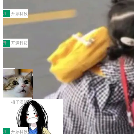
典型案例
计算节点间多种内存类型的高性能通信。 UCL-
近日，工信部科技司公示《2025人工智能应用典
MPComm将作为一种传输引擎接入Mooncake T
型案例入选名单》，深信服“面向企业研发场景的
开
开源科技
ENT，实现零拷贝传输性能提升30%、非零拷贝
开源 AI 编程平台 CoStrict 应用”凭借卓越的技术
传输性能最高提升5倍。UCL-MPComm底层基
深信服AI算力网关入选工信部人工智能
创新与落地成效成功入选。 全链路私有化部署，
应用典型案例！
于自研UCL-Engine通信引擎，后续腾讯网平将
助力企业AI研发安全落地 当前，越来越多企业已
前不久，工业和信息化部正式发布《2025年人工
持续开源更多基于UCL-Engine的高性能通信组
经开始引入 AI Coding 工具，通过调用公有云模
智能应用典型案例名单》，集中展示人工智能在
开
开源科技
件。 腾讯网平团队在UCL-MPComm中实现了一
型或企业内部部署模型提升研发效率。但随着 AI
各领域的应用成果，覆盖技术底座、行业赋能、
个独立于业务线程的全局通信引擎（Engine），
Jeff Dean 离开 Google：一个时代的结
Coding 从个人辅助工具逐步走向团队级、组织
产品应用、支撑保障、专题等五大方向。深信服
并实...
束，一个实验室的开始
级应用，企业在规模化落地过程中，对安全性、
AI算力网关（AI创新平台）成功入选！ 随着各行
Google 员工编号 20。MapReduce 作者之一。
可控性和代码质量提出了更高要求。 首先是数据
各业的Agent走向规模化建设，算力构成形态逐
Bigtable 作者之一。TensorFlow 的作者之一。
局
安全与合规要求。对于大多数普通研发场景，公
渐丰富，用户关注的重点也在发生变化：不只是
Gemini 的架构师。Google 首席科学家。 Jeff D
有云模型能够满足快速试用和效率提升的需求。
🔥 SolonCode v2026.8.4 发布：界面
让AI用起来，还要进一步看清混合算力时代下，
ean 在 Google 工作了 27 年后，宣布离职。 他
但对于金融、能源、医疗等对数据安全要求较...
字体可调、22 种语言、记忆搜索增强
Token花在哪里、算力是否被充分利用，以及持
不是一个人走。一同离开的还有 Sanjay Ghema
打开终端就能上岗的全中文编码智能体，这一轮
续增长的AI成本该如何优化。 深信服AI算力网关
wat（Google 员工编号 23，Jeff Dean 二十多
把「看得清、用母语、记得住」三件事一次补
梅子酒好吃
正是围绕这些实际问题，从Token治理和成本治
年的编程搭档，MapReduce 和 Bigtable 的共同
齐。 SolonCode 是什么 SolonCode 是杭州无
理两个方面，让用户的每一份算力都看得清、管
作者）、Quoc Le（Google 大脑核心成员，Se
让“代码语义理解”深度释放AI Coding
耳科技研发的企业级终端编码智能体——一位全
得住、用得稳、省得下、更安全！ 一、从现在开
价值潜能：华为云码道（CodeArts）
q2Seq 和 DocAI 的共同发明人）以及 Oriol Vin
中文驱动的数字员工，自主理解需求、规划步
一、代码仓深度理解技术的作用与价值 在软件工
始，Token使用一目...
代码仓技术解析
yals（Gemini 联合负责人，AlphaSta...
骤、编写代码。不挑模型、不挑平台，curl 一行
程实践中，代码仓是企业核心知识资产的主要载
开
开源科技