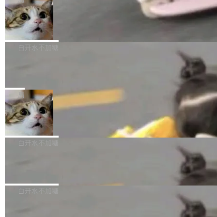
l 迁移或唤醒时，新宿主从 S3 恢复 SQLite 数据
te 17 Pro、OPPO K15，要么是vivo X300 E这
本控制系统。目前处于 Early Access 阶段。 De
库继续执行。存储库是持久化的唯一真相...
样的次旗舰。 Galaxy Z Fold8 Ultra / Z Fold8 /
SpaceXAI 单季资本开支达 183 亿美元
ltaDB 的核心思路直接写在 landing page 最显
Z Flip8三款折叠屏新机均在7月22日发布，且全
眼的位置：「Software is made between com
根据风险投资人Tomer Tunguz 博客（VC 分
部搭载骁龙8 Elite Gen5 for Galaxy，它们本该
mits」——软件是在 commit 之间写出来的。git
析）披露的最新分析与第二季度业绩报告，Spac
白开水不加糖
是7月性...
只记录了你提交的最终状态，但真正的工作过程
eXAI在上个季度的总资本支出飙升至183.7亿美
——打字、删改、试错、agent 对话——都在 co
Meta 发布终端编程 Agent“Muse Cod
元。其中，绝大部分资金被直接用于 AI 领域，
e” 和 Muse Spark 1.2 模型
mmit 之间的空隙里丢失了。 DeltaDB 要做的就
金额高达158.3亿美元，这一单项投入已经逼近
Meta 今天发布了两款 AI 产品：Muse Code，
是把这段空隙补上。 回退到任何一次编辑：Delt
微软同期总资本开支的四成。 与亚马逊、Alpha
一个在终端里运行的编程 agent；Muse Spark
局
aDB 捕获 commit 之间的每一次操作，...
bet、微软以及 Meta 等传统科技巨头相比，Spa
1.2，驱动这个 agent 的新模型。一句话概括：
ceXAI的资金消耗速度尤为引人瞩目。然而，支
美团开源 LoHoSearch，用知识图谱校
你可以用 curl -fsSL https://dev.meta.ai/install.
准 AI 能力认知
撑庞大支出的资金来源却呈现出截然不同的面
sh | bash 安装一个能在大项目里自动规划、写
机器出题的前提，是让机器拥有全局视野。整个
貌。数据显示，微软和 Meta 主要依托充沛的经
代码、验证结果的 AI 终端工具。 据介绍，Muse
构建流程可以分为四个环节：建图 → 控制难度
白开水不加糖
营现金流来覆盖资本开支，其资本支出覆盖率分
Code 是 Meta 的编程 agent 产品。它和市场上
→ 质量把关 → 数据概览。
别达到155% 和106%;而SpaceXAI的经营现金
已有的终端编程 agent 在设计理念上有几个明显
腾讯开源 UCL-MPComm 通信库
流仅能覆盖资本开支的12...
的差异点。 异步后台 agent：Muse Code 有一
腾讯网平团队宣布开源了 UCL-MPComm 通信
个主 agent 循环，外加一组后台 agent。这些后
库，并将作为transport接入Mooncake TENT。
白开水不加糖
台 agent...
该通信库针对AI Memory池化场景的数据传输需
CoStrict入选工信部2025人工智能应用
求进行了深度优化，能够实现数据中心内大规模