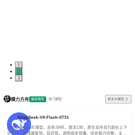
1
2
3
模力方舟
最新模型
热门模型
更多大模型
DeepSeek-V4-Flash-0731
高效轻量化MoE模型，总参284B，激活13B，原生支持百万超长上下
文能力。推理速度快、延迟低、调用成本低廉，综合能力均衡，主打