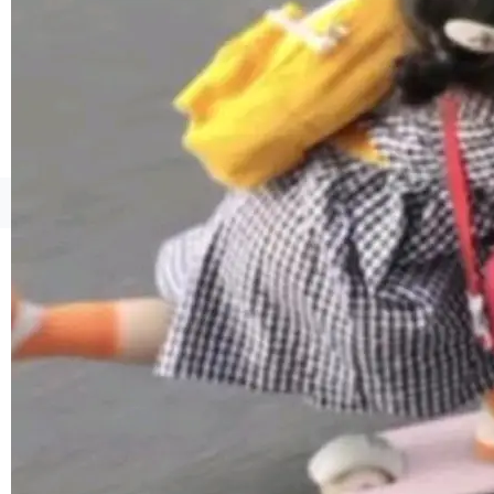
境、兼容场景、一键直出”。 Hy ASR 3.0 previe
w 不要求标准普通话，方言识别覆盖粤语、吴语
等 10 大方言片区和 20 余个二级小片区。在开
源评测集中，Hy ASR 3.0 preview 在多语种的
WER（...
©OSCHINA(OSChina.NET)
京ICP备2025119063号