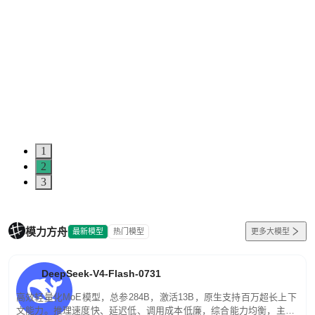
1
2
3
模力方舟
最新模型
热门模型
更多大模型
DeepSeek-V4-Flash-0731
高效轻量化MoE模型，总参284B，激活13B，原生支持百万超长上下
文能力。推理速度快、延迟低、调用成本低廉，综合能力均衡，主打