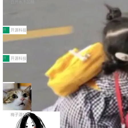
库，并将作为transport接入Mooncake TENT。
白开水不加糖
台 agent...
该通信库针对AI Memory池化场景的数据传输需
CoStrict入选工信部2025人工智能应用
求进行了深度优化，能够实现数据中心内大规模
典型案例
计算节点间多种内存类型的高性能通信。 UCL-
近日，工信部科技司公示《2025人工智能应用典
MPComm将作为一种传输引擎接入Mooncake T
型案例入选名单》，深信服“面向企业研发场景的
开
开源科技
ENT，实现零拷贝传输性能提升30%、非零拷贝
开源 AI 编程平台 CoStrict 应用”凭借卓越的技术
传输性能最高提升5倍。UCL-MPComm底层基
深信服AI算力网关入选工信部人工智能
创新与落地成效成功入选。 全链路私有化部署，
应用典型案例！
于自研UCL-Engine通信引擎，后续腾讯网平将
助力企业AI研发安全落地 当前，越来越多企业已
前不久，工业和信息化部正式发布《2025年人工
持续开源更多基于UCL-Engine的高性能通信组
经开始引入 AI Coding 工具，通过调用公有云模
智能应用典型案例名单》，集中展示人工智能在
开
开源科技
件。 腾讯网平团队在UCL-MPComm中实现了一
型或企业内部部署模型提升研发效率。但随着 AI
各领域的应用成果，覆盖技术底座、行业赋能、
个独立于业务线程的全局通信引擎（Engine），
Coding 从个人辅助工具逐步走向团队级、组织
Jeff Dean 离开 Google：一个时代的结
产品应用、支撑保障、专题等五大方向。深信服
并实...
束，一个实验室的开始
级应用，企业在规模化落地过程中，对安全性、
AI算力网关（AI创新平台）成功入选！ 随着各行
Google 员工编号 20。MapReduce 作者之一。
可控性和代码质量提出了更高要求。 首先是数据
各业的Agent走向规模化建设，算力构成形态逐
Bigtable 作者之一。TensorFlow 的作者之一。
局
安全与合规要求。对于大多数普通研发场景，公
渐丰富，用户关注的重点也在发生变化：不只是
Gemini 的架构师。Google 首席科学家。 Jeff D
有云模型能够满足快速试用和效率提升的需求。
让AI用起来，还要进一步看清混合算力时代下，
🔥 SolonCode v2026.8.4 发布：界面
ean 在 Google 工作了 27 年后，宣布离职。 他
但对于金融、能源、医疗等对数据安全要求较...
字体可调、22 种语言、记忆搜索增强
Token花在哪里、算力是否被充分利用，以及持
不是一个人走。一同离开的还有 Sanjay Ghema
打开终端就能上岗的全中文编码智能体，这一轮
续增长的AI成本该如何优化。 深信服AI算力网关
wat（Google 员工编号 23，Jeff Dean 二十多
把「看得清、用母语、记得住」三件事一次补
梅子酒好吃
正是围绕这些实际问题，从Token治理和成本治
年的编程搭档，MapReduce 和 Bigtable 的共同
齐。 SolonCode 是什么 SolonCode 是杭州无
理两个方面，让用户的每一份算力都看得清、管
作者）、Quoc Le（Google 大脑核心成员，Se
让“代码语义理解”深度释放AI Coding
耳科技研发的企业级终端编码智能体——一位全