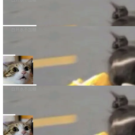
成本降低 30%，精度不变。 FP8 省的不仅是显
先理解你的语境和意图，再把准确的文字直接给
s： 实现了URL.Parse()便捷功能 对浏览器内部
存 KV cache 是推理时最吃显...
到你。从“逐字转写、单点优化”演进为“理解语
PostgreSQL 18/19 新特性深度解读
函数添加了多项边界检查，以避免潜在的越界访
境、兼容场景、一键直出”。 Hy ASR 3.0 previe
问、下溢和溢出。（DiD） 修复了加载和解析内
演讲者分享了一个有趣的实践：面对 PG 18 已
w 不要求标准普通话，方言识别覆盖粤语、吴语
容提供的字体时出现的几个问题 为避免音频加
发布的 Release Notes，他利用 AI 工具（如 Co
白开水不加糖
等 10 大方言片区和 20 余个二级小片区。在开
载、处理和播放过程中可能出现的一系列错误，
pilot）对数千条 commit 日志进行自动分析，先
源评测集中，Hy ASR 3.0 preview 在多语种的
对音频采样频率设定了下限 采样率低于 8kHz
慕尼黑市政府为全职开源项目维护者提
让模型总结出三十余条潜在特性，再逐条要求生
WER（...
供资助
（通常被认为是 "telephone"/"walkie-talkie" 音
成详细解释和代码校验，最终筛选出对用户体感
"在过去大约 10 年的大部分时间里，libexpat 的
质的最低采样率）的音频格式将被拒绝 修复了 C
最强的若干项。对于尚未正式发版的 PG 19，则
维护工作一直与我的日常工作、家务、社交生活
局
SS 圆角虚线样式中可能存在的问题 如果表单中
通过拉取过去一年内（从 PG 18 Beta1 时间点
和休闲娱乐竞争时间。" 这是 libexpat 维护者 S
的图像元素不在同一个子树中，则它们将不再关
至今）的所有 commit，同样交由 AI 分析提炼。
Firefox 153.0.3 发布
ebastian Pipping 写在博客里的话。8 月 4 日，
联 加...
经过人工复核，准确度令人满意。这一方法也为
他宣布了一个新消息：从 2026 年 8 月 1 日起，
Firefox 153.0.3 现已发布，具体更新内容如
社区爱好者提供了高效跟踪新版本的思路。
他可以全职维护 libexpat 了，最长 6 个月。发
下： New Smart Window 包含多项增强功能：
白开水不加糖
工资的是慕尼黑市政府。 libexpat 是一个 C99
<ul> <li>现在建议列表会显示更多结果，方便用
编写的流式 XML 解析器，MIT 许可证。和 libx
Cloudflare Computer 开源：你的 Age
户查找历史记录和切换到已打开的标签页。（<a
nt 需要一台电脑，而不是一个容器
ml2 一样，它是世界上使用最广泛的 XML 解析
href="https://bugzilla.mozilla.org/show_bug.c
Cloudflare 开源了名为 @cloudflare/computer
库之一。你的操作系统、浏览器、无数的基础设
gi?id=2019042">Bug&nbsp;2019042</a>）</l
的 npm 包。项目的核心论点是：容器不适合 Ag
局
施软件，很可能都在用它。而过去十年，维护它
i> <li>现在，助手可以直接使用 Exa 的网络搜索
ent 计算。真正适合的，是 Isolate。 Cloudflare
的人一直在用业余...
结果回答问题，而无需将问题转交给搜索引擎。
OpenAI 公开邮件和聊天记录回应苹果
工程师在这件事上没什么可谦虚的——他们用 W