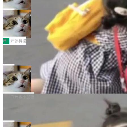
诉讼，称“Apple is getting this wron
（<a href="https://bugzilla.mozilla.org/show_
orkers 跑了十年 Isolate。用 CEO Matthew Pri
上个月，苹果一纸诉状把 OpenAI 告上法庭，指
g”
bug.cgi?id=204...
nce 的话说：「我们一生都在用 Isolate 运行代
控其挖角苹果前员工并窃取商业秘密。苹果的诉
局
码，而 AI Agent 不需要容器，它们需要的是 Iso
状把 OpenAI 描述成一个系统性地从前东家挖
late。」 容器为什么不合适 容器的问题在于启动
HUAWEI MatePad Edge上架WorkBu
人、套取机密信息的对手。 OpenAI 没发律师
ddy鸿蒙PC版，说话就能干活的AI办公
和销毁都太重了。一个 Agent 要执行的任务可能
函，也没选择庭外沉默。它在官网贴了一篇博
全能AI工作台WorkBuddy鸿蒙PC版上架HUAWE
搭子
只需要几毫秒的 CPU 时间，但容器从冷启动到
文，标题只有六个字：Apple is getting this wro
I MatePad Edge应用市场，直接下载即可使
开
开源科技
就绪要花数秒。如果未来有十...
ng。 然后，它把邮件往来和 iMessage 聊天记
用，与鸿蒙电脑上的体验一致。值得一提的是，
FFmpeg 9.0 发布：代号“Lei”，以此纪
录全贴了出来。 他发错人了 苹果外部律师 Gabr
这是目前市面上唯一支持平板接入WorkBuddy P
念中国开发者雷霄骅
iel Gross 来自 Weil 律所，2 月 23 日下午 5:53
C版的产品，搭载“人机双写”重磅功能——你写
全球知名开源多媒体框架 FFmpeg 今天正式发
给 OpenAI 总法律顾问 Che Chang 发了封邮
你的，AI写AI的，同屏协作互不干扰。一句话让
布了 9.0 版本。这个版本除了带来新一代音视频
局
件，附了一封长信，要求 OpenAI 配合调查前苹
AI帮你干活，现在开启全新体验！ 温馨提示：
处理能力和硬件加速支持之外，还有一个特殊之
果员工带走机密信...
亚马逊成本失控：AI 写代码烧掉 1215
体验WorkBuddy鸿蒙PC版前，请将 HUAWEI M
处：FFmpeg 9.0 的代号是“Lei”。 这个名字，
万元，超预算 860%
atePad Edge 升级至 HarmonyOS 6.1.0.135S
来自中国开发者雷霄骅（Lei Xiaohua）。 对于
外媒近日曝光了亚马逊的多份内部报告显示，AI
P9 patch03及以上版本。 *升级路径：设置 > 搜
很多中国音视频开发者而言，这个名字并不陌
导致公司在多个项目上超支。《金融时报》报道
白开水不加糖
索“软件更新” > 检查更新，即可搜索新版本，下
生。十年前，他通过大量中文技术文章、源码分
称，仅一个项目的成本超支就高达 180 万美元
载安装完成升级即可。 没有...
析和开源示例，让一代开发者第一次真正理解 F
Hugging Face CEO 发声：中国正在开
（约合人民币 1215 万元）。 具体来说，一名工
源模型上碾压我们
Fmpeg，也成为很多人进入音视频开发领域的
程师借助 Anthropic 旗下 Claude Sonnet 模型
"他们正在开源模型上碾压我们。" Hugging Fac
“启蒙老师”。 而今年，恰好是雷霄骅离世十周
编写程序，目标是完成电商平台作者信息与商品
e CEO Clément Delangue 在 CNBC 的采访里
局