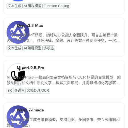
高并发、轻量化任务，适合日常对话、内容创作、基础 RAG、批量
文本生成
AI 编程模型
Function Calling
文案处理等普惠刚需场景。
Qwen3.8-Max
2.4万亿参数MoE旗舰，编程与办公能力全面跃升，可自主编程十数
天交付完整项目。胜任法律、金融、设计等数百种专业任务，一次对
话端到端交付生产级成果。原生视觉理解贯穿规划、执行与验证全流
文本生成
AI 编程模型
多模态
程，支持超长文档与长视频的深度语义解析。长程任务中自主规划与
闭环迭代，持续进化。
MinerU2.5-Pro
MinerU2.5-Pro是一款面向复杂文档解析与 OCR 场景的专业模型，能
够从图片和文档中识别文字、理解页面布局，并将非结构化内容转换
为便于存储、检索和二次处理的结构化结果。
8K
多语言
文档处理/OCR
Wan2.7-Image
万相 2.7 图像生成与编辑模型，支持组图、多图参考、交互式编辑和
最高 2K 输出。