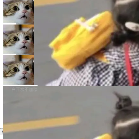
年。FFmpeg 社区最终选择用一个大版本的名
列表的数据匹配 —— 一项常规的数据处理任
没有拐弯抹角。他说中国正在赢得 AI 竞赛，而
字，留下了这份纪念。 雷霄骅曾是中国传媒大学
务，最终却产生了 180 万美元的账单，实际支出
当 AI agent 把源码变成了最好的扩展系
且按目前的速度，中国 AI 工具预计在今年底或
数字电视技术方向的博士生，长期从事视频、音
统，开发者工具必须开源
超出原定预算 860%。 更令人意外的是，该项目
2027 年就能追上美国前沿实验室的水平。 Dela
五年前，David Crawshaw 问过很多软件工程师
频技...
最终并未成功落地，而高额算力消耗持续运行长
ngue 把原因归结为一件事：开放协作。中国的
一个问题：你写过什么给自己用的程序？答案几
局
达 5 个月，公司直到财务对账时才察觉异常。这
AI 开发者在一个共享和协作的生态里加速迭代，
乎都是没有。工程师们整天用别人写的程序写程
意味着一个无人看管的 AI 程序，在近半年时间
而美国模型厂商在"闭门造车"。他的原话是 "buil
DeepSeek Harness 宣布内测邀请，全
序给别人用。偶尔有人自己写个博客系统、智能
里日夜不停地"烧钱"。 复盘显示，...
网最大规模开源 Agent 路演现场诞生
ding in silos"——各自为战，互不通气。 这个判
家居控制、家庭实验室，都算稀奇事。 Crawsh
一条内测招募帖，发出去的时候大概没人想到它
断从他嘴里说出来分量不同。Hugging Face 是
aw 是 Shelley 的作者，一个开源 AI coding age
会变成一场开源 Agent 生态的路演。 8月1日，
局
全球最大的开源 AI 平台，上面跑着上百万个模
nt。他最近在博客上写了一篇文章，核心论点很
DeepSeek Harness 团队负责人崔添翼（tiany
型。谁在开源赛道上领先，...
简单：开发者工具必须开源。 理由不是传统的自
商汤 SenseNova U1.5-Lite-Preview
i）在 X 上发帖： 「如果你是 Agent Harness 相
开源
由软件情怀，而是一个跟 AI agent 直接相关的
关开源项目的开发者，希望参加 DeepSeek Har
商汤科技宣布面向社区开源轻量级统一多模态模
技术判断。 两行 prompt 就能个性化任何软件 C
ness 的内测，可以回复或私信联系我。请附上
型的预览版本 SenseNova U1.5-Lite-Preview。
白开水不加糖
rawshaw 给出了两个 prompt。 第一个： "下载
GitHub id 以及开源代表作。」 DeepSeek 曾在
公告称，SenseNova U1.5-Lite-Preview并非简
某个软件的源码，在本地构建。修改 agent ...
官方招聘信息中写过一条简洁有力的公式：Mod
单的模型规模升级，而是基于 SenseNova U1
el + Harness = Agent。模型负责理解和推理，
的一次系统性迭代，不仅在同一架构中贯通视觉
Harness 负责把能力落到真实环境中——调用工
理解、推理、生成与编辑，还仅以 8B-MoT 的轻
具、读写文件、管理上下文、处理错误、完成闭
量大小，将能力推进到4K、更精细的真实质感、
环。崔添翼招人的标...
更复杂的视觉控制和可持续迭代编辑。 相比 U