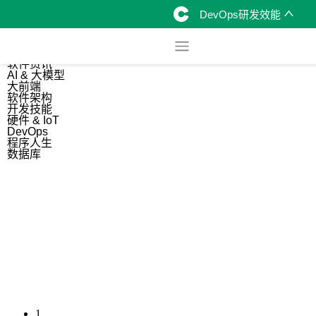
DevOps研发效能
综合
开源资讯
软件资讯
AI & 大模型
大前端
软件架构
开发技能
硬件 & IoT
DevOps
程序人生
数据库
1