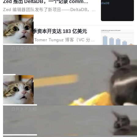
个小型数据库，应用天然按分片构建，单个数据
Zed 推出 DeltaDB，一个记录 commit
高价的三星折叠（三星Galaxy Z Fold8 Ultra / Z
之间所有操作的版本控制系统
库的竞争和爆炸半径问题在设计层面就被消除
Fold8 / Z Flip8）外，其余要么是中低端机器，
Zed 编辑器团队发布了新项目——DeltaDB，一
了。 闲置的 cell 会休眠到几乎不占资源。当 cel
例如iQOO Z11i、REDMI Note 17、REDMI No
个在 git commit 之间记录每一次编辑操作的版
局
l 迁移或唤醒时，新宿主从 S3 恢复 SQLite 数据
te 17 Pro、OPPO K15，要么是vivo X300 E这
本控制系统。目前处于 Early Access 阶段。 De
库继续执行。存储库是持久化的唯一真相...
样的次旗舰。 Galaxy Z Fold8 Ultra / Z Fold8 /
SpaceXAI 单季资本开支达 183 亿美元
ltaDB 的核心思路直接写在 landing page 最显
Z Flip8三款折叠屏新机均在7月22日发布，且全
眼的位置：「Software is made between com
根据风险投资人Tomer Tunguz 博客（VC 分
部搭载骁龙8 Elite Gen5 for Galaxy，它们本该
mits」——软件是在 commit 之间写出来的。git
析）披露的最新分析与第二季度业绩报告，Spac
白开水不加糖
是7月性...
只记录了你提交的最终状态，但真正的工作过程
eXAI在上个季度的总资本支出飙升至183.7亿美
——打字、删改、试错、agent 对话——都在 co
Meta 发布终端编程 Agent“Muse Cod
元。其中，绝大部分资金被直接用于 AI 领域，
e” 和 Muse Spark 1.2 模型
mmit 之间的空隙里丢失了。 DeltaDB 要做的就
金额高达158.3亿美元，这一单项投入已经逼近
Meta 今天发布了两款 AI 产品：Muse Code，
是把这段空隙补上。 回退到任何一次编辑：Delt
微软同期总资本开支的四成。 与亚马逊、Alpha
一个在终端里运行的编程 agent；Muse Spark
局
aDB 捕获 commit 之间的每一次操作，...
bet、微软以及 Meta 等传统科技巨头相比，Spa
1.2，驱动这个 agent 的新模型。一句话概括：
ceXAI的资金消耗速度尤为引人瞩目。然而，支
美团开源 LoHoSearch，用知识图谱校
你可以用 curl -fsSL https://dev.meta.ai/install.
准 AI 能力认知
撑庞大支出的资金来源却呈现出截然不同的面
sh | bash 安装一个能在大项目里自动规划、写
机器出题的前提，是让机器拥有全局视野。整个
貌。数据显示，微软和 Meta 主要依托充沛的经
代码、验证结果的 AI 终端工具。 据介绍，Muse
构建流程可以分为四个环节：建图 → 控制难度
白开水不加糖
营现金流来覆盖资本开支，其资本支出覆盖率分
Code 是 Meta 的编程 agent 产品。它和市场上
→ 质量把关 → 数据概览。
别达到155% 和106%;而SpaceXAI的经营现金
腾讯开源 UCL-MPComm 通信库
已有的终端编程 agent 在设计理念上有几个明显
流仅能覆盖资本开支的12...
的差异点。 异步后台 agent：Muse Code 有一
腾讯网平团队宣布开源了 UCL-MPComm 通信
个主 agent 循环，外加一组后台 agent。这些后