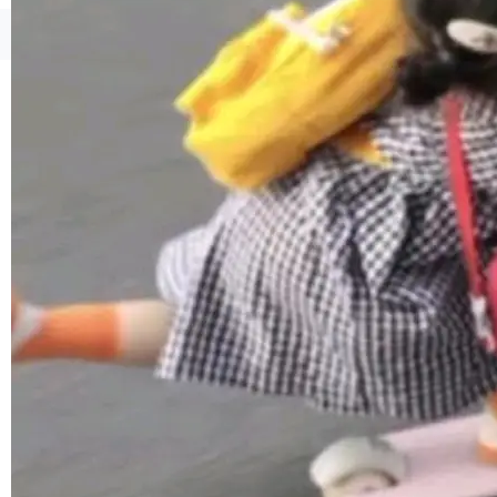
1，U1.5-Lite-Preview 在以下方向上带来了显著
提升： 原生支持4K图像生成； 更精细的局部纹
©OSCHINA(OSChina.NET)
京ICP备2025119063号
理、细节与真实世界质感； 更准确的中英文文字
生成与复杂版式组织； 更稳定的图...