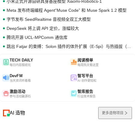
小米正式开源自研具身基座模型 Xiaomi-Robotics-1
Meta 发布终端编程 Agent“Muse Code” 和 Muse Spark 1.2 模型
字节发布 SeedRealtime 音视频全双工大模型
DeepSeek 将上调 API 定价，涨幅较大
腾讯开源 UCL-MPComm 通信库
跳出 Fatjar 的束缚：Solon 插件的体外扩展（E-Spi）与热插拔（H-Spi）
TECH DAILY
阅读榜单
每日内容报纸化
每周热文看这里
DevFM
智写平台
当天资讯听着看
AI 创作更轻松
激励活动
智库报告
参与活动赢源石
行业技术报告
AI 造物
更多造物项目