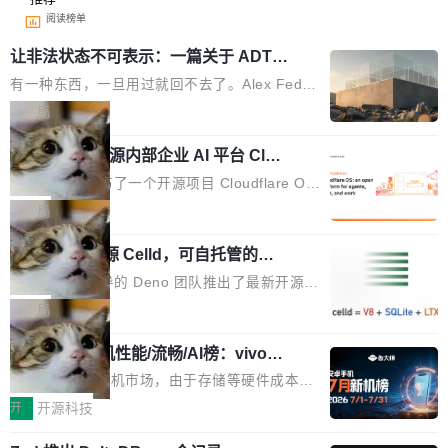
阅读榜单
让非法状态不可表示：一篇关于 ADT
的帖子在 Reddit 火了
有一种东西，一旦用过就回不去了。Alex Fedos
eev 管它叫"软件设计的基石"。 他说的东西不新
局
鲜——代数数据类型（ADT），尤其是和类型
Cloudflare 开源内部企业 AI 平台 Clou
（sum type）。但他说清楚了一件事：这不是类
dflare OS
型系统的学术体操，是日常编码的思维方式。 文
Cloudflare 发布了一个开源项目 Cloudflare O
章从一个简单的例子切入。一个网站的深色主题
S。如果你只看官方博客，你会觉得这是又一
局
设置，如果用布尔值 + 可空字段来表示——bool
个"AI 知识库 + 聊天机器人"——每个大厂都在
ean 表示是否可切换，nullable 的默认模式、浅
Deno 团队开源 Celld，可自托管的分
做，没什么新鲜的。 但 Kenton Varda 在 Twitte
布式 Durable Objects
色方案、深色方案——会产生大量无意义的组
r 上把事情说清楚了： 今天我们发布了 Cloudfla
Ryan Dahl 领导的 Deno 团队推出了最新开源项
合。方案缺了、配置冲突了、全 null 了。要知道
re OS，一个带连接器的聊天机器人，跟其他所
目 Celld，一个能在自己机器上运行 Cloudflare
局
哪些组合有效，作者说，你得靠"文档、校验、或
有科技公司做的一样。只不过，实际上它不一
Workers 和 Durable Objects 的守护进程。 设
者部落知识"。 换个写法。Rust 的 enum，两个
样。这是 Sandstorm.io 的重制版，我十年前的
鲁大师7月新机性能/流畅/AI榜：vivo夺
计思路很直接：每个对象是一个独立的 SQLite
变体：Switchable...
性能、流畅双第一，三星Galaxy Z系列
那个创业公司。不同的是，这次它构建在 Cloudf
数据库，按名称寻址，复制到你自己的 S3 兼容
2026年7月的手机市场，由于存储等硬件成本暴
新折叠缺席
lare Workers 上——我花了九年时间搭建的平台
存储库里。节点之间只通过这个存储库协调——
增，手机厂商的日子也不好过啊，新机速度明显
开
开源科技
——并且深度集成了 AI。这基本上是我十年秘密
没有控制平面，没有共识协议。每个对象自带一
放缓，因此硝烟味淡了许多。新机参数规格除开
计划的顶峰。 十年前，Ken...