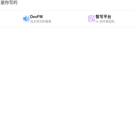
不是你写的
DevFM
智写平台
当天资讯听着看
AI 创作更轻松