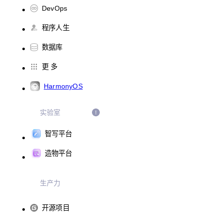
DevOps
程序人生
数据库
更 多
HarmonyOS
实验室
智写平台
造物平台
生产力
开源项目