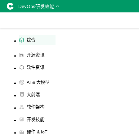
DevOps研发效能
综合
开源资讯
软件资讯
AI & 大模型
大前端
软件架构
开发技能
硬件 & IoT