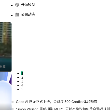
开源模型
公司动态
I生成
1
2
3
4
5
Gitee AI 队友正式上线，免费领 500 Credits 体验额度
Simon Willison 重新拥抱 MCP：无状态协议如何改变游戏规则