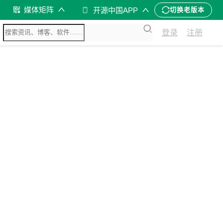
媒体矩阵
开源中国APP
切换老版本
登录
注册