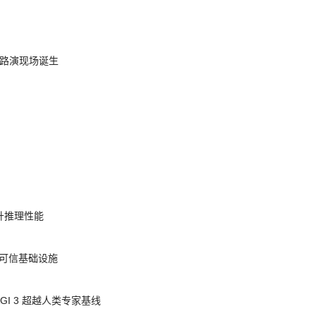
nt 路演现场诞生
提升推理性能
态的可信基础设施
AGI 3 超越人类专家基线