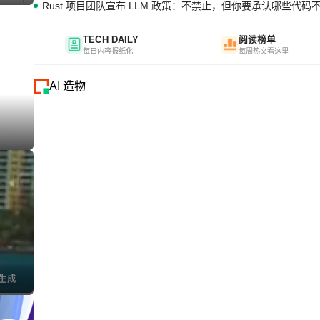
Rust 项目团队宣布 LLM 政策：不禁止，但你要承认哪些代码
TECH DAILY
阅读榜单
每日内容报纸化
每周热文看这里
AI 造物
I生成
I生成