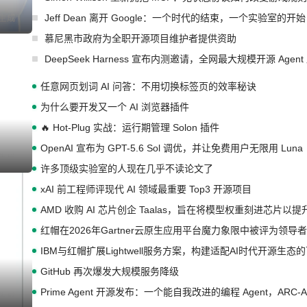
Jeff Dean 离开 Google：一个时代的结束，一个实验室的开始
I生成
慕尼黑市政府为全职开源项目维护者提供资助
DeepSeek Harness 宣布内测邀请，全网最大规模开源 Age
任意网页划词 AI 问答：不用切换标签页的效率秘诀
为什么要开发又一个 AI 浏览器插件
🔥 Hot-Plug 实战：运行期管理 Solon 插件
OpenAI 宣布为 GPT-5.6 Sol 调优，并让免费用户无限用 Luna
I生成
许多顶级实验室的人现在几乎不读论文了
xAI 前工程师评现代 AI 领域最重要 Top3 开源项目
AMD 收购 AI 芯片创企 Taalas，旨在将模型权重刻进芯片以
红帽在2026年Gartner云原生应用平台魔力象限中被评为领导者
IBM与红帽扩展Lightwell服务方案，构建适配AI时代开源生
GitHub 再次爆发大规模服务降级
Prime Agent 开源发布：一个能自我改进的编程 Agent，ARC-
I生成