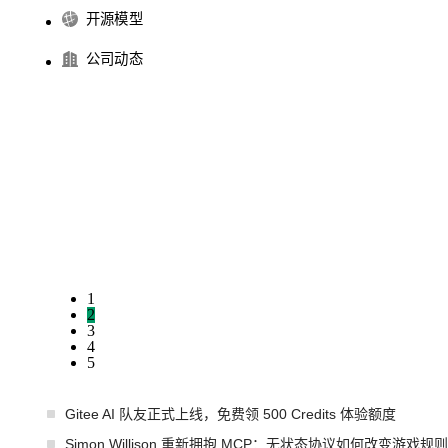
开源模型
公司动态
1
2
3
4
5
Gitee AI 队友正式上线，免费领 500 Credits 体验额度
Simon Willison 重新拥抱 MCP：无状态协议如何改变游戏规则