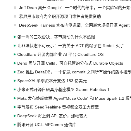
Jeff Dean 离开 Google：一个时代的结束，一个实验室的开始
慕尼黑市政府为全职开源项目维护者提供资助
DeepSeek Harness 宣布内测邀请，全网最大规模开源 Age
张一鸣的三次否决：字节跳动为什么不蒸馏
让非法状态不可表示：一篇关于 ADT 的帖子在 Reddit 火了
Cloudflare 开源内部企业 AI 平台 Cloudflare OS
Deno 团队开源 Celld，可自托管的分布式 Durable Objects
Zed 推出 DeltaDB，一个记录 commit 之间所有操作的版本控
SpaceXAI 单季资本开支达 183 亿美元
小米正式开源自研具身基座模型 Xiaomi-Robotics-1
Meta 发布终端编程 Agent“Muse Code” 和 Muse Spark 1.2 
字节发布 SeedRealtime 音视频全双工大模型
DeepSeek 将上调 API 定价，涨幅较大
腾讯开源 UCL-MPComm 通信库