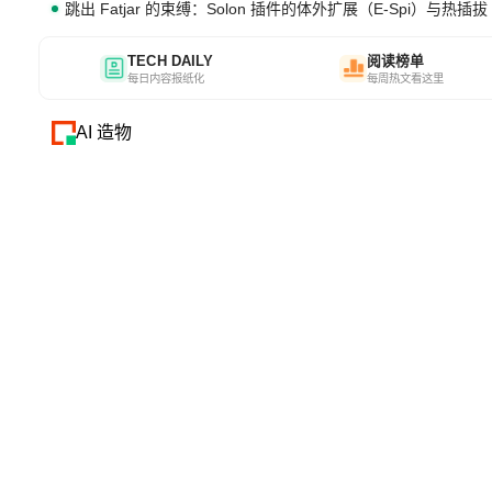
跳出 Fatjar 的束缚：Solon 插件的体外扩展（E-Spi）与热插拔（
TECH DAILY
阅读榜单
每日内容报纸化
每周热文看这里
AI 造物