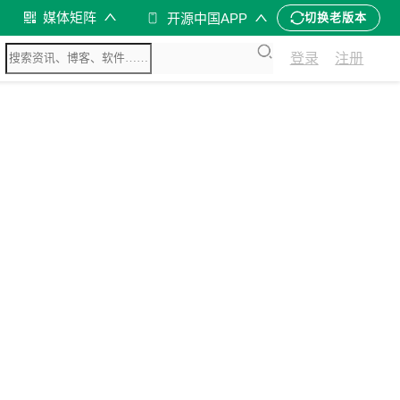
媒体矩阵
开源中国APP
切换老版本
登录
注册