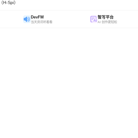
H-Spi）
DevFM
智写平台
当天资讯听着看
AI 创作更轻松