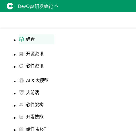
DevOps研发效能
综合
开源资讯
软件资讯
AI & 大模型
大前端
软件架构
开发技能
硬件 & IoT