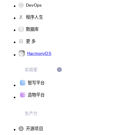
DevOps
程序人生
数据库
更 多
HarmonyOS
实验室
智写平台
造物平台
生产力
开源项目