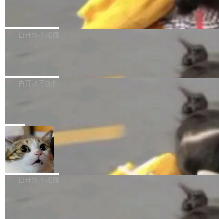
（圈/秒），声音来自真实竹知了录音的 1.72 秒
Apache Dubbo-go v3.3.2 正式发布
用东软飞标医学影像标注平台，同样的工作缩短
采样，无缝循环。音频解码失败时，还有一套合
至4小时，效率提升30倍。 这组数字背后，改变
这个版本面向生产环境，重心在内核稳定性。我
成兜底——锯齿波振荡器模拟脉冲，并联带通共
的不只是速度，而是把医学影像转化为AI能力的
们彻底收敛了旧配置体系，扩展了 Triple 协议与
白开水不加糖
振峰模拟竹膜和筒腔共鸣。 技术细节上，物理引
路径真正打通了。 大型医院积累的影像数据规模
泛化调用能力，加强了应用级元数据和服务治
擎是绳系质点模型：重力、弹性绳（只拉不
庞大，但不能直接用于训练模型。器官、病灶和
Calibre 9.12 发布，功能强大的开源电
理，同时集中修了并发安全、资源泄漏和热路径
推）、空气阻力，1/240 秒定步长积...
子书工具
组织边界，必须由专业医生逐层识别、标记和校
性能问题。
Calibre 开源项目是 Calibre 官方出的电子书管
正，才能成为机器能理解的高质量数据。医学影
理工具。它可以查看，转换，编辑和分类所有主
白开水不加糖
像AI落地最昂贵的环节，不是算法，是专业医生
流格式的电子书。Calibre 是个跨平台软件，可
的时间。 张医生是某三甲医院放射科副主任医
SwiftUI 问世七年了，为什么开发者还
以在 Linux、Windows 和 macOS 上运行。 Cal
师，牵头一项腹部肌肉影像课题。他需要在数百
在骂它？
ibre 9.12 现已正式发布，此次更新内容如下：
Yakov Manshin 发了一期长达 40 分钟的 YouT
张CT影像上完成像素级精细分割，让系统"...
新功能 macOS：在 Connect/Share 按钮中添加
ube 视频，标题是"SwiftUI 七年后：一个平庸的
局
通过 AirDop 共享书籍的功能 Content server：
故事"。视频核心观点很简单：SwiftUI 发布七年
支持可向服务器后端添加新端点的插件 Edit boo
DBeaver 26.1.4 发布
了，仍然像一个永久公测版。 Manshin 从数据
k：Compress images：添加将 GIF 图像转换为
流、布局系统、API 稳定性、性能、跨平台五个
DBeaver 是一个免费开源的通用数据库工具，适
JPEG/WebP 的选项 ToC Editor：添加一个按
维度逐一批判了 SwiftUI。最让人印象深刻的一
用于开发人员和数据库管理员。DBeaver 26.1.4
白开水不加糖
钮，用于对目录中的条目进...
个论据是：苹果官方的 SwiftUI 教程项目 Land
现已发布，具体更新内容包括： AI 助手： <ul st
marks，用最新 Xcode 在最新 macOS 上构建
传音TEX AI语音算法团队斩获MLC-SL
yle="margin-left:0; margin-right:0"> <li><span
M 2026国际挑战赛Task 1亚军
运行，出来的效果是坏的——侧边栏按钮大小不
style="color:#000000">现在可以通过键盘访问
近日，在国际语音领域顶级会议INTERSPEECH