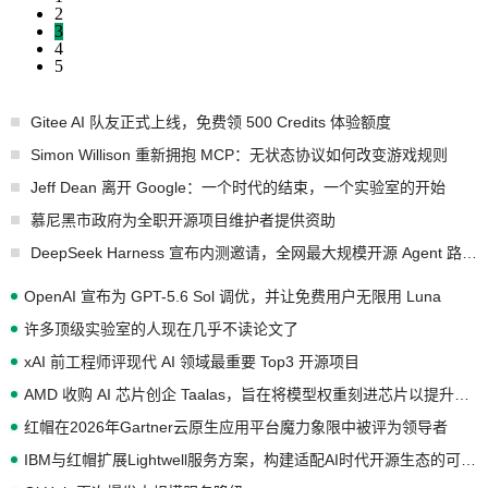
2
3
4
5
Gitee AI 队友正式上线，免费领 500 Credits 体验额度
Simon Willison 重新拥抱 MCP：无状态协议如何改变游戏规则
Jeff Dean 离开 Google：一个时代的结束，一个实验室的开始
慕尼黑市政府为全职开源项目维护者提供资助
DeepSeek Harness 宣布内测邀请，全网最大规模开源 Agent 路演现场诞生
OpenAI 宣布为 GPT-5.6 Sol 调优，并让免费用户无限用 Luna
许多顶级实验室的人现在几乎不读论文了
xAI 前工程师评现代 AI 领域最重要 Top3 开源项目
AMD 收购 AI 芯片创企 Taalas，旨在将模型权重刻进芯片以提升推理性能
红帽在2026年Gartner云原生应用平台魔力象限中被评为领导者
IBM与红帽扩展Lightwell服务方案，构建适配AI时代开源生态的可信基础设施