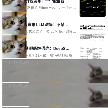
（OHDD：OpenHarmony Hardware Develope
Prime Agent 开源发布：一个能自我改
障无法工作。Pages、Copilot code review、C
进的编程 Agent，ARC-AGI 3 超越人类
r Day）将在杭州启航。活动面向智能硬件产业
opilot coding agent 全部受影响。从检测到完全
Prime Intellect 发布了 Prime Agent，一个开源
专家基线
链企业和开发者，邀请行业专家与资深技术顾
恢复，大约 12 小时。 这是 2026 年 8 月的第六
的编程 Agent Harness，核心设计围绕两个抽
局
问，围绕开源鸿蒙技术能力、设备适配、芯片适
起事故，其中四起与 AI/Copilot 服务相关。 Git
象：Recursive Language Model（RLM）和 C
配、功耗与稳定性调优、兼容性测评及统一互联
Hub 员工 kdaigle 在 HN 讨论中贴出了一组数
Rust 项目团队宣布 LLM 政策：不禁
ontinual Harness。在 ARC-AGI 3 基准测试
等内容展开系统讲解和实战交流，帮助企业进一
止，但你要承认哪些代码不是你写的
据：2025 年全年 10 亿次 commit。现在，每周
上，Prime Agent + Opus 5 的组合达到了 95.
Rust 语言项目正式通过了一项 LLM 使用政策，
步了解开源鸿蒙在智能...
2.75 亿次，全年预计 140 亿次。GitHub...
5% RHAE Best@1，超过了 ARC 报告的人类专
覆盖 rust-lang/rust 单一仓库的代码贡献。这不
局
家基线 95.4%。 不是又一个 coding agent 包装
是项目级别的官方立场，目前由五个团队采纳，
器 Prime Agent 的架构和市面上大多数 coding
宇树科技 IPO 战略配售曝光：DeepSe
但它可能是主流开源项目中关于 AI 辅助贡献最
ek 获配 93.3 万股，锁定 36 个月
agent 有本质区别。大多数 agent harness 的设
细致的一份规则。 政策的核心只有一句话：LLM
8月6日晚间，“人形机器人第一股”宇树科技股份
计是基于早期模型的能力—...
可以用来分析、提炼、审阅、建议，但不能用来
有限公司披露IPO发行价格及战略配售结果，杭
白开水不加糖
创作。 具体来说，LLM 生成的代码可以提交，
州深度求索人工智能基础技术研究有限公司（De
但必须满足五个条件：预先安排、非关键、高质
Docker 29.7.2 发布
epSeek）获配93.3399万股，按150.8元/股发行
量、充分测试、充分审查，并且必须披露。LLM
价格计算，认购金额约1.41亿元，股份锁定期为
Docker 29.7.2 现已发布，具体更新内容如下：
不得生成涉及安全性的关键变更，除非作者本身
36个月。 公告显示，本次宇树科技战略配售对
Bug fixes and enhancements 修复多次传递同
白开水不加糖
就是领域专家。即使如此，政策也"强烈不建
象主要包括长期投资机构、与公司业务具有战略
一环境变量时，docker service create和docker
议"这么做。 对于不披露的情况，审核者可以直
Apache Fluss 毕业成为顶级项目
合作关系或长期合作愿景的大型企业、科创板保
service update会发生 panic 的问题。docker/cl
接关闭 PR，无需解释。 政策作者 Jynn Ne...
荐人跟投子公司，以及公司高级管理人员和核心
i#7145 修复了 Docker Engine 29.7.0 中引入的
今年 7 月，Apache Fluss 的毕业提案在 Apach
员工参与设立的专项资产管理计划。其中，Dee