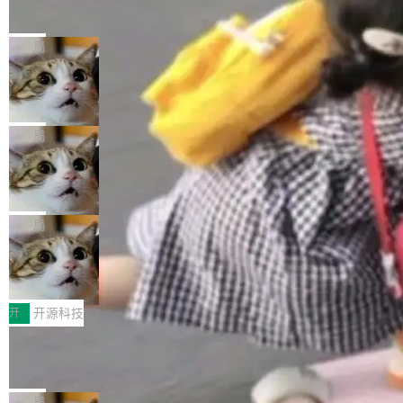
的帖子在 Reddit 火了
式”为主题，直面AI从实验室走向规模化产业落地
有一种东西，一旦用过就回不去了。Alex Fedos
的核心质量命题。会上，《2026智能研发生产力
eev 管它叫"软件设计的基石"。 他说的东西不新
局
工具选型手册》发布，Testin云测的Testin XAge
鲜——代数数据类型（ADT），尤其是和类型
nt智能测试系统入选AI测试领域代表产品。对CI
Cloudflare 开源内部企业 AI 平台 Clou
（sum type）。但他说清楚了一件事：这不是类
dflare OS
O而言，这提示了一个转变：AI测试正在从效率
型系统的学术体操，是日常编码的思维方式。 文
Cloudflare 发布了一个开源项目 Cloudflare O
工具升级为企业的质量基础设施。 CIO面对的新
章从一个简单的例子切入。一个网站的深色主题
S。如果你只看官方博客，你会觉得这是又一
局
现实 过去两年，CIO们的焦虑清单上多了两项：
设置，如果用布尔值 + 可空字段来表示——bool
个"AI 知识库 + 聊天机器人"——每个大厂都在
一是如何让大模型和智能体应用安全地从PoC走
ean 表示是否可切换，nullable 的默认模式、浅
Deno 团队开源 Celld，可自托管的分
做，没什么新鲜的。 但 Kenton Varda 在 Twitte
向生产，二是如何让测试团队跟得上AI应用...
布式 Durable Objects
色方案、深色方案——会产生大量无意义的组
r 上把事情说清楚了： 今天我们发布了 Cloudfla
Ryan Dahl 领导的 Deno 团队推出了最新开源项
合。方案缺了、配置冲突了、全 null 了。要知道
re OS，一个带连接器的聊天机器人，跟其他所
目 Celld，一个能在自己机器上运行 Cloudflare
局
哪些组合有效，作者说，你得靠"文档、校验、或
有科技公司做的一样。只不过，实际上它不一
Workers 和 Durable Objects 的守护进程。 设
者部落知识"。 换个写法。Rust 的 enum，两个
鲁大师7月新机性能/流畅/AI榜：vivo夺
样。这是 Sandstorm.io 的重制版，我十年前的
计思路很直接：每个对象是一个独立的 SQLite
变体：Switchable...
性能、流畅双第一，三星Galaxy Z系列
那个创业公司。不同的是，这次它构建在 Cloudf
数据库，按名称寻址，复制到你自己的 S3 兼容
2026年7月的手机市场，由于存储等硬件成本暴
新折叠缺席
lare Workers 上——我花了九年时间搭建的平台
存储库里。节点之间只通过这个存储库协调——
增，手机厂商的日子也不好过啊，新机速度明显
开
开源科技
——并且深度集成了 AI。这基本上是我十年秘密
没有控制平面，没有共识协议。每个对象自带一
放缓，因此硝烟味淡了许多。新机参数规格除开
计划的顶峰。 十年前，Ken...
Zed 推出 DeltaDB，一个记录 commit
个小型数据库，应用天然按分片构建，单个数据
高价的三星折叠（三星Galaxy Z Fold8 Ultra / Z
之间所有操作的版本控制系统
库的竞争和爆炸半径问题在设计层面就被消除
Fold8 / Z Flip8）外，其余要么是中低端机器，
Zed 编辑器团队发布了新项目——DeltaDB，一
了。 闲置的 cell 会休眠到几乎不占资源。当 cel
例如iQOO Z11i、REDMI Note 17、REDMI No
个在 git commit 之间记录每一次编辑操作的版
局