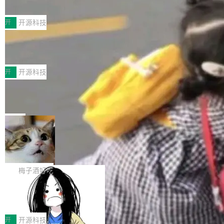
典型案例
计算节点间多种内存类型的高性能通信。 UCL-
近日，工信部科技司公示《2025人工智能应用典
MPComm将作为一种传输引擎接入Mooncake T
型案例入选名单》，深信服“面向企业研发场景的
开
开源科技
ENT，实现零拷贝传输性能提升30%、非零拷贝
开源 AI 编程平台 CoStrict 应用”凭借卓越的技术
传输性能最高提升5倍。UCL-MPComm底层基
深信服AI算力网关入选工信部人工智能
创新与落地成效成功入选。 全链路私有化部署，
应用典型案例！
于自研UCL-Engine通信引擎，后续腾讯网平将
助力企业AI研发安全落地 当前，越来越多企业已
前不久，工业和信息化部正式发布《2025年人工
持续开源更多基于UCL-Engine的高性能通信组
经开始引入 AI Coding 工具，通过调用公有云模
智能应用典型案例名单》，集中展示人工智能在
开
开源科技
件。 腾讯网平团队在UCL-MPComm中实现了一
型或企业内部部署模型提升研发效率。但随着 AI
各领域的应用成果，覆盖技术底座、行业赋能、
个独立于业务线程的全局通信引擎（Engine），
Jeff Dean 离开 Google：一个时代的结
Coding 从个人辅助工具逐步走向团队级、组织
产品应用、支撑保障、专题等五大方向。深信服
并实...
束，一个实验室的开始
级应用，企业在规模化落地过程中，对安全性、
AI算力网关（AI创新平台）成功入选！ 随着各行
Google 员工编号 20。MapReduce 作者之一。
可控性和代码质量提出了更高要求。 首先是数据
各业的Agent走向规模化建设，算力构成形态逐
Bigtable 作者之一。TensorFlow 的作者之一。
局
安全与合规要求。对于大多数普通研发场景，公
渐丰富，用户关注的重点也在发生变化：不只是
Gemini 的架构师。Google 首席科学家。 Jeff D
有云模型能够满足快速试用和效率提升的需求。
🔥 SolonCode v2026.8.4 发布：界面
让AI用起来，还要进一步看清混合算力时代下，
ean 在 Google 工作了 27 年后，宣布离职。 他
但对于金融、能源、医疗等对数据安全要求较...
字体可调、22 种语言、记忆搜索增强
Token花在哪里、算力是否被充分利用，以及持
不是一个人走。一同离开的还有 Sanjay Ghema
打开终端就能上岗的全中文编码智能体，这一轮
续增长的AI成本该如何优化。 深信服AI算力网关
wat（Google 员工编号 23，Jeff Dean 二十多
把「看得清、用母语、记得住」三件事一次补
梅子酒好吃
正是围绕这些实际问题，从Token治理和成本治
年的编程搭档，MapReduce 和 Bigtable 的共同
齐。 SolonCode 是什么 SolonCode 是杭州无
理两个方面，让用户的每一份算力都看得清、管
作者）、Quoc Le（Google 大脑核心成员，Se
让“代码语义理解”深度释放AI Coding
耳科技研发的企业级终端编码智能体——一位全
得住、用得稳、省得下、更安全！ 一、从现在开
价值潜能：华为云码道（CodeArts）
q2Seq 和 DocAI 的共同发明人）以及 Oriol Vin
中文驱动的数字员工，自主理解需求、规划步
一、代码仓深度理解技术的作用与价值 在软件工
始，Token使用一目...
代码仓技术解析
yals（Gemini 联合负责人，AlphaSta...
骤、编写代码。不挑模型、不挑平台，curl 一行
程实践中，代码仓是企业核心知识资产的主要载
开
开源科技