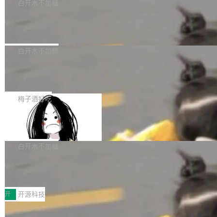
一个回归问题，该问题导致拉取镜像时会拒绝包
e 孵化器项目管理委员会（IPMC）投票中获得
白开水不加糖
pSeek作为与宇树科技具备战略合作关系的企
含绝对 hardlink 目标的镜像（此类镜像由某些镜
全票通过，随后获 Apache 软件基金会董事会批
业，获配股份数量占本次发行数量的2.31%。 除
马斯克 AI 百科项目 Grokipedia 被曝数
像构建工具生成）。moby/moby#53305 修复了
准。今天，Apache 软件基金会正式宣布 Apach
DeepSeek外，腾讯旗下上海启善投资有限公司
月未更新
Docker Engine 29.7.0 中引入的一个回归问
e Fluss 孵化毕业，成为 Apache 顶级项目（TL
埃隆·马斯克推出的AI百科项目 Grokipedia 被曝
获配9...
题，该问题可能导致在旧版 Linux 内核...
P）！这一里程碑不仅标志着 Fluss 迈入新的发
长期停止内容更新，未能实现其作为“AI版维基百
白开水不加糖
展阶段，也将进一步推动流式存储、实时湖仓与
科”替代品的目标。 据 Lawfare 最新调查，自今
AI 数据基础加速融合，为实时数据基础设施的发
Solon I18n：三种解析器，零样板代码
年4月以来，Grokipedia 页面更新功能基本停
展开启新的篇章。
滞，过去三个月内没有任何条目完成更新，用户
如果你在 Spring Boot 里做过国际化，流程大概
提交的编辑请求也长期处于待处理状态。 Groki
是这样的：配 MessageSource 的 Bean、写 R
梅子酒好吃
pedia 于去年底上线，定位为由人工智能生成内
eloadableResourceBundleMessageSource、
容的百科平台，被马斯克视为传统众包百科网站
Apache Doris 4.1 全面增强 Iceberg：
声明 LocaleResolver、注册 LocaleChangeInt
支持 UPDATE、MERGE INTO 与 Iceb
维基百科的替代方案。Lawfare 调查发现，无论
erceptor…五六步之后才能看到第一行翻译文
Apache Doris 4.1 要补齐的，正是缺失的那一
erg V3
热门页面还是低关注度页面，均未出现近期更
本。 Solon 换了个方式。整个 i18n 模块围绕三
半。在已有查询能力的基础上，Doris 进一步支
白开水不加糖
新，相关问题并非局限于特定领域，而是在不同
个解析器、一个注解、一个工具类展开——没有
持了 UPDATE、DELETE、MERGE INTO 等数
主题和访问量页面中普遍存在。 调查人员最初认
XML、没有拦截器注册、没有样板配置。 资源
Testin XAgent：CIO智能测试落地指南
据修改操作、完整的表结构管理与分区演进，以
为，Grokipedia可能只是限...
文件的约定 把文件放到 resources/i18n/ 下： r
及 rewrite_data_files、expire_snapshots 等日
7月30日，TiD2026质量竞争力大会在北京中关
esources/i18n/messages.properties ...
常维护操作，并完整支持 Iceberg V3 格式。
村国家自主创新示范区会议中心开幕。本届大会
开
开源科技
由中关村智联软件服务业质量创新联盟主办，以
让非法状态不可表示：一篇关于 ADT
“智构可信·质创未来——AI原生时代的质量新范