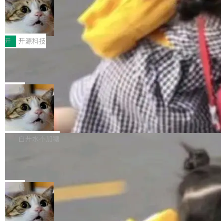
码，而 AI Agent 不需要容器，它们需要的是 Iso
状把 OpenAI 描述成一个系统性地从前东家挖
late。」 容器为什么不合适 容器的问题在于启动
HUAWEI MatePad Edge上架WorkBu
人、套取机密信息的对手。 OpenAI 没发律师
ddy鸿蒙PC版，说话就能干活的AI办公
和销毁都太重了。一个 Agent 要执行的任务可能
函，也没选择庭外沉默。它在官网贴了一篇博
全能AI工作台WorkBuddy鸿蒙PC版上架HUAWE
搭子
只需要几毫秒的 CPU 时间，但容器从冷启动到
文，标题只有六个字：Apple is getting this wro
I MatePad Edge应用市场，直接下载即可使
开
开源科技
就绪要花数秒。如果未来有十...
ng。 然后，它把邮件往来和 iMessage 聊天记
用，与鸿蒙电脑上的体验一致。值得一提的是，
录全贴了出来。 他发错人了 苹果外部律师 Gabr
FFmpeg 9.0 发布：代号“Lei”，以此纪
这是目前市面上唯一支持平板接入WorkBuddy P
念中国开发者雷霄骅
iel Gross 来自 Weil 律所，2 月 23 日下午 5:53
C版的产品，搭载“人机双写”重磅功能——你写
全球知名开源多媒体框架 FFmpeg 今天正式发
给 OpenAI 总法律顾问 Che Chang 发了封邮
你的，AI写AI的，同屏协作互不干扰。一句话让
布了 9.0 版本。这个版本除了带来新一代音视频
局
件，附了一封长信，要求 OpenAI 配合调查前苹
AI帮你干活，现在开启全新体验！ 温馨提示：
处理能力和硬件加速支持之外，还有一个特殊之
果员工带走机密信...
体验WorkBuddy鸿蒙PC版前，请将 HUAWEI M
亚马逊成本失控：AI 写代码烧掉 1215
处：FFmpeg 9.0 的代号是“Lei”。 这个名字，
万元，超预算 860%
atePad Edge 升级至 HarmonyOS 6.1.0.135S
来自中国开发者雷霄骅（Lei Xiaohua）。 对于
外媒近日曝光了亚马逊的多份内部报告显示，AI
P9 patch03及以上版本。 *升级路径：设置 > 搜
很多中国音视频开发者而言，这个名字并不陌
导致公司在多个项目上超支。《金融时报》报道
白开水不加糖
索“软件更新” > 检查更新，即可搜索新版本，下
生。十年前，他通过大量中文技术文章、源码分
称，仅一个项目的成本超支就高达 180 万美元
载安装完成升级即可。 没有...
析和开源示例，让一代开发者第一次真正理解 F
Hugging Face CEO 发声：中国正在开
（约合人民币 1215 万元）。 具体来说，一名工
源模型上碾压我们
Fmpeg，也成为很多人进入音视频开发领域的
程师借助 Anthropic 旗下 Claude Sonnet 模型
"他们正在开源模型上碾压我们。" Hugging Fac
“启蒙老师”。 而今年，恰好是雷霄骅离世十周
编写程序，目标是完成电商平台作者信息与商品
e CEO Clément Delangue 在 CNBC 的采访里
局
年。FFmpeg 社区最终选择用一个大版本的名
列表的数据匹配 —— 一项常规的数据处理任
没有拐弯抹角。他说中国正在赢得 AI 竞赛，而
字，留下了这份纪念。 雷霄骅曾是中国传媒大学
务，最终却产生了 180 万美元的账单，实际支出
当 AI agent 把源码变成了最好的扩展系
且按目前的速度，中国 AI 工具预计在今年底或
数字电视技术方向的博士生，长期从事视频、音
统，开发者工具必须开源
超出原定预算 860%。 更令人意外的是，该项目