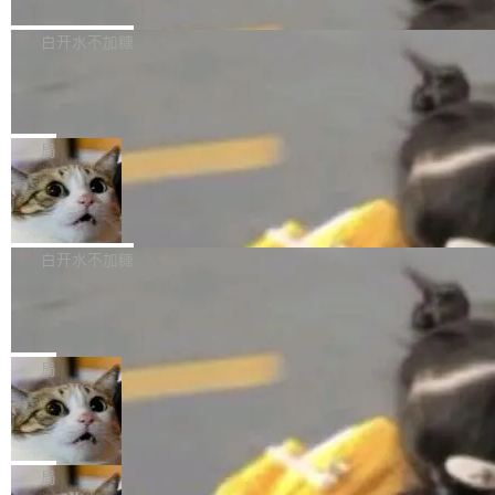
境、兼容场景、一键直出”。 Hy ASR 3.0 previe
问、下溢和溢出。（DiD） 修复了加载和解析内
演讲者分享了一个有趣的实践：面对 PG 18 已
w 不要求标准普通话，方言识别覆盖粤语、吴语
容提供的字体时出现的几个问题 为避免音频加
发布的 Release Notes，他利用 AI 工具（如 Co
白开水不加糖
等 10 大方言片区和 20 余个二级小片区。在开
载、处理和播放过程中可能出现的一系列错误，
pilot）对数千条 commit 日志进行自动分析，先
源评测集中，Hy ASR 3.0 preview 在多语种的
慕尼黑市政府为全职开源项目维护者提
对音频采样频率设定了下限 采样率低于 8kHz
让模型总结出三十余条潜在特性，再逐条要求生
WER（...
供资助
（通常被认为是 "telephone"/"walkie-talkie" 音
成详细解释和代码校验，最终筛选出对用户体感
"在过去大约 10 年的大部分时间里，libexpat 的
质的最低采样率）的音频格式将被拒绝 修复了 C
最强的若干项。对于尚未正式发版的 PG 19，则
维护工作一直与我的日常工作、家务、社交生活
局
SS 圆角虚线样式中可能存在的问题 如果表单中
通过拉取过去一年内（从 PG 18 Beta1 时间点
和休闲娱乐竞争时间。" 这是 libexpat 维护者 S
的图像元素不在同一个子树中，则它们将不再关
Firefox 153.0.3 发布
至今）的所有 commit，同样交由 AI 分析提炼。
ebastian Pipping 写在博客里的话。8 月 4 日，
联 加...
经过人工复核，准确度令人满意。这一方法也为
他宣布了一个新消息：从 2026 年 8 月 1 日起，
Firefox 153.0.3 现已发布，具体更新内容如
社区爱好者提供了高效跟踪新版本的思路。
他可以全职维护 libexpat 了，最长 6 个月。发
下： New Smart Window 包含多项增强功能：
白开水不加糖
工资的是慕尼黑市政府。 libexpat 是一个 C99
<ul> <li>现在建议列表会显示更多结果，方便用
编写的流式 XML 解析器，MIT 许可证。和 libx
Cloudflare Computer 开源：你的 Age
户查找历史记录和切换到已打开的标签页。（<a
nt 需要一台电脑，而不是一个容器
ml2 一样，它是世界上使用最广泛的 XML 解析
href="https://bugzilla.mozilla.org/show_bug.c
Cloudflare 开源了名为 @cloudflare/computer
库之一。你的操作系统、浏览器、无数的基础设
gi?id=2019042">Bug&nbsp;2019042</a>）</l
的 npm 包。项目的核心论点是：容器不适合 Ag
局
施软件，很可能都在用它。而过去十年，维护它
i> <li>现在，助手可以直接使用 Exa 的网络搜索
ent 计算。真正适合的，是 Isolate。 Cloudflare
的人一直在用业余...
结果回答问题，而无需将问题转交给搜索引擎。
OpenAI 公开邮件和聊天记录回应苹果
工程师在这件事上没什么可谦虚的——他们用 W
诉讼，称“Apple is getting this wron
（<a href="https://bugzilla.mozilla.org/show_
orkers 跑了十年 Isolate。用 CEO Matthew Pri
上个月，苹果一纸诉状把 OpenAI 告上法庭，指
g”
bug.cgi?id=204...
nce 的话说：「我们一生都在用 Isolate 运行代
控其挖角苹果前员工并窃取商业秘密。苹果的诉
局