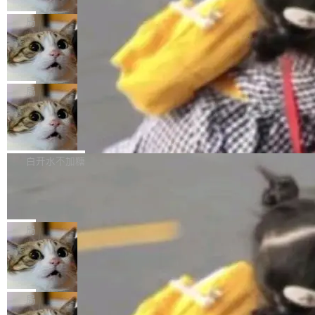
2027 年就能追上美国前沿实验室的水平。 Dela
五年前，David Crawshaw 问过很多软件工程师
频技...
最终并未成功落地，而高额算力消耗持续运行长
ngue 把原因归结为一件事：开放协作。中国的
一个问题：你写过什么给自己用的程序？答案几
局
达 5 个月，公司直到财务对账时才察觉异常。这
AI 开发者在一个共享和协作的生态里加速迭代，
乎都是没有。工程师们整天用别人写的程序写程
意味着一个无人看管的 AI 程序，在近半年时间
而美国模型厂商在"闭门造车"。他的原话是 "buil
DeepSeek Harness 宣布内测邀请，全
序给别人用。偶尔有人自己写个博客系统、智能
里日夜不停地"烧钱"。 复盘显示，...
网最大规模开源 Agent 路演现场诞生
ding in silos"——各自为战，互不通气。 这个判
家居控制、家庭实验室，都算稀奇事。 Crawsh
一条内测招募帖，发出去的时候大概没人想到它
断从他嘴里说出来分量不同。Hugging Face 是
aw 是 Shelley 的作者，一个开源 AI coding age
会变成一场开源 Agent 生态的路演。 8月1日，
局
全球最大的开源 AI 平台，上面跑着上百万个模
nt。他最近在博客上写了一篇文章，核心论点很
DeepSeek Harness 团队负责人崔添翼（tiany
型。谁在开源赛道上领先，...
简单：开发者工具必须开源。 理由不是传统的自
商汤 SenseNova U1.5-Lite-Preview
i）在 X 上发帖： 「如果你是 Agent Harness 相
开源
由软件情怀，而是一个跟 AI agent 直接相关的
关开源项目的开发者，希望参加 DeepSeek Har
商汤科技宣布面向社区开源轻量级统一多模态模
技术判断。 两行 prompt 就能个性化任何软件 C
ness 的内测，可以回复或私信联系我。请附上
型的预览版本 SenseNova U1.5-Lite-Preview。
白开水不加糖
rawshaw 给出了两个 prompt。 第一个： "下载
GitHub id 以及开源代表作。」 DeepSeek 曾在
公告称，SenseNova U1.5-Lite-Preview并非简
某个软件的源码，在本地构建。修改 agent ...
官方招聘信息中写过一条简洁有力的公式：Mod
Ubuntu 将核心系统包从 deb 转成了 s
单的模型规模升级，而是基于 SenseNova U1
nap
el + Harness = Agent。模型负责理解和推理，
的一次系统性迭代，不仅在同一架构中贯通视觉
Ubuntu 正在把又一个核心系统包从 deb 转为 s
Harness 负责把能力落到真实环境中——调用工
理解、推理、生成与编辑，还仅以 8B-MoT 的轻
nap。这次是 hwctl——一个用来检查 Ubuntu
局
具、读写文件、管理上下文、处理错误、完成闭
量大小，将能力推进到4K、更精细的真实质感、
硬件认证状态的命令行工具。 Canonical 工程师
环。崔添翼招人的标...
更复杂的视觉控制和可持续迭代编辑。 相比 U
Dario Amodei 担心新人来 Anthropic
Alan Griffiths 在邮件列表中说得很直白：「hwc
只为金钱，不为使命
1，U1.5-Lite-Preview 在以下方向上带来了显著
tl 是一个 Ubuntu 专有的包，它和它的依赖项都
顶级 AI 研究员在两家公司之间来回跳，中间只
提升： 原生支持4K图像生成； 更精细的局部纹
是 Ubuntu 专有的，不会用在其他发行版上。」
隔了几天。 Lilian Weng 上周刚宣布因健康原因
局
理、细节与真实世界质感； 更准确的中英文文字
所以 deb 版本的受众实际上为零。既然只有 Ub
离开 Thinking Machines Lab，说自己作为联合