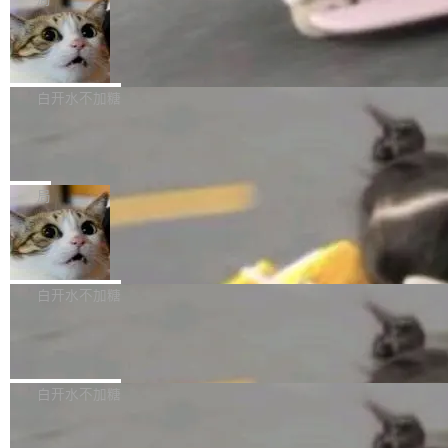
l 迁移或唤醒时，新宿主从 S3 恢复 SQLite 数据
te 17 Pro、OPPO K15，要么是vivo X300 E这
本控制系统。目前处于 Early Access 阶段。 De
库继续执行。存储库是持久化的唯一真相...
样的次旗舰。 Galaxy Z Fold8 Ultra / Z Fold8 /
SpaceXAI 单季资本开支达 183 亿美元
ltaDB 的核心思路直接写在 landing page 最显
Z Flip8三款折叠屏新机均在7月22日发布，且全
眼的位置：「Software is made between com
根据风险投资人Tomer Tunguz 博客（VC 分
部搭载骁龙8 Elite Gen5 for Galaxy，它们本该
mits」——软件是在 commit 之间写出来的。git
析）披露的最新分析与第二季度业绩报告，Spac
白开水不加糖
是7月性...
只记录了你提交的最终状态，但真正的工作过程
eXAI在上个季度的总资本支出飙升至183.7亿美
——打字、删改、试错、agent 对话——都在 co
Meta 发布终端编程 Agent“Muse Cod
元。其中，绝大部分资金被直接用于 AI 领域，
e” 和 Muse Spark 1.2 模型
mmit 之间的空隙里丢失了。 DeltaDB 要做的就
金额高达158.3亿美元，这一单项投入已经逼近
Meta 今天发布了两款 AI 产品：Muse Code，
是把这段空隙补上。 回退到任何一次编辑：Delt
微软同期总资本开支的四成。 与亚马逊、Alpha
一个在终端里运行的编程 agent；Muse Spark
局
aDB 捕获 commit 之间的每一次操作，...
bet、微软以及 Meta 等传统科技巨头相比，Spa
1.2，驱动这个 agent 的新模型。一句话概括：
ceXAI的资金消耗速度尤为引人瞩目。然而，支
美团开源 LoHoSearch，用知识图谱校
你可以用 curl -fsSL https://dev.meta.ai/install.
准 AI 能力认知
撑庞大支出的资金来源却呈现出截然不同的面
sh | bash 安装一个能在大项目里自动规划、写
机器出题的前提，是让机器拥有全局视野。整个
貌。数据显示，微软和 Meta 主要依托充沛的经
代码、验证结果的 AI 终端工具。 据介绍，Muse
构建流程可以分为四个环节：建图 → 控制难度
白开水不加糖
营现金流来覆盖资本开支，其资本支出覆盖率分
Code 是 Meta 的编程 agent 产品。它和市场上
→ 质量把关 → 数据概览。
别达到155% 和106%;而SpaceXAI的经营现金
已有的终端编程 agent 在设计理念上有几个明显
腾讯开源 UCL-MPComm 通信库
流仅能覆盖资本开支的12...
的差异点。 异步后台 agent：Muse Code 有一
腾讯网平团队宣布开源了 UCL-MPComm 通信
个主 agent 循环，外加一组后台 agent。这些后
库，并将作为transport接入Mooncake TENT。
白开水不加糖
台 agent...
该通信库针对AI Memory池化场景的数据传输需
CoStrict入选工信部2025人工智能应用
求进行了深度优化，能够实现数据中心内大规模