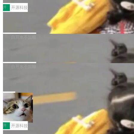
括 epoll（围绕 kqueue 实现）、POSIX 消息队
营、到IAA游戏的“买变一体”正循环、再到联运与
列主板阵容迎来新成员——B850 AORUS ELITE
开
开源科技
列、...
广告协同的全链路经营闭环，以及面向全球市场
X3D。作为面向主流高性能平台打造的全新主板
的出海增长布局。 华为终端云业务商业化销售负
Zadig v5.0 发布：AI 发布专员与 AI 审
产品，B850 AORUS ELITE X3D延续技嘉在X3
查专员上线
责人在开场致辞中表示，游戏开发者的核心诉求
D平台优化上的技术积累，旨在为游戏玩家带来
我们团队这几天最大的卡点不是 AI 写得不够
已不再是“多一个投放渠道”，而是一套能够持续
更稳定、更高效的装机选择。 B850 AORUS ELI
好，是 AI 写得太好了。 好到审查排期从两天的
白开水不加糖
驱动增长的体系。截至目前，搭载HarmonyOS
TE X3D基于AMD AM5平台打造，支持AMD Ry
活儿拖成了五天。PR 一堆起来没人敢合，发布
6的终端设备已突破7000万台，注册开发者数量
zen 9000/8000/7000系列处理器，并针对X3D
Dgraph v25.4.0 发布，具有图形后端的
窗口推了又推。好到合进 main 分支的代码，我
已突破 1100 万。随着鸿蒙生态汇聚越来越多的
原生 GraphQL 数据库
处理器特性进行平台级优化。其搭载X3D鸡血模
们自己都没看完。 这事不是个例。GitLab 调研
Dgraph 是一个水平可扩展的分布式 GraphQL
高质量游戏...
式2.0，可根据不同使用场景释放处理器潜力，
过 1528 名开发者，85% 说 AI 把瓶颈从写代码
数据库，有一个图形后端。作为一个原生的 Gra
白开水不加糖
帮助玩家在游戏与高负载应用中获得更充分的性
转移到了审代码。 写代码有人替你干了。但审代
phQL 数据库，它严格控制数据在磁盘上的排列
能表现。 在核心规格方面，B850 AO...
码、把关发版这两道关，还得靠人肉扛。 V5.0
竹知了：一个零依赖的单文件 HTML，
方式，以优化查询性能和吞吐量，减少集群中的
把儿时竹蝉玩具搬进浏览器
想让 AI 一起盯。
磁盘寻道和网络调用。 Dgraph v25.4.0 现已发
竹知了（zhuzhiliao）是那种小时候路边摊上几
布，具体更新内容包括： feat(zero)：Zero 现
块钱的玩意儿——一根小竹签，一个竹筒，一头
局
支持 --security superflag（token=...;whitelist
系着涂了松香的线。甩起来，竹膜震动，发出“哇
=...），与 Alpha 版本的格式一致，并据此对其
30倍效率升级：解锁医学影像数据要素
——哇”的蝉鸣声。实物越来越难找了，有开发者
价值化的真实路径
管理 HTTP 端点进行授权。 <blockquote> <p>
把它做成了 Web 玩具，放在 zhuzhiliao.imsai.c
完成一例腹部CT影像标注，张医生过去需要约1
<span><strong>警告：</strong>&nbsp;Zero
c 上，并在 GitHub 开源。 玩法很简单：按住屏
20个小时。他必须在数百张连续影像上，一笔一
开
开源科技
的 admin ...
幕画圈，或者直接甩手机。页面会实时显示转速
笔勾画边界，一层一层识别肌肉组织。如今，使