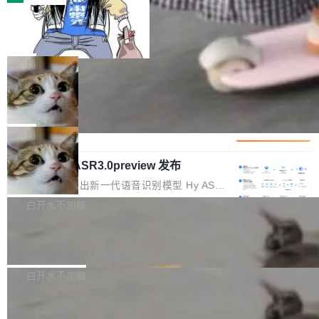
装完即用。 开源地址：Gitee · GitCode · GitHu
体。企业级代码仓库通常包含数十万乃至数百万
b 安装 支持 Java 8+（8~26）、macOS / Linu
一条“删库”命令跑 17 小时，算法工程
个文件，其规模远超单次模型调用可承载的上下
师删光 89TB 数据只为干私活
x / Windows / Harmony PC。 # macOS / Linu
文窗口。随着项目规模的持续扩张与代码历史的
最高人民检察院8月4日公布了一起案件：北京一
x / Harmony PC curl -fsSL https://solon.noea
不断累积，代码仓中的模块关系、接口契约、业
名90后算法工程师王某，为了给自己接的私活腾
局
r.org/solon...
务逻辑等关键信息往往分散于数十乃至数百个文
服务器空间，删光了公司AI游戏部门的全部核心
件之中，形成高度复杂的知识关联网络。传统的
Cloudflare 分享推理优化实践：KV ca
数据。 王某2024年1月入职东城区某科技公司AI
che 量化 + 权重压缩，吞吐量提升 4
代码检索手段（如关键词匹配、目录遍历）仅能
短剧部门，有互联网大厂背景。在公司内部架构
Kimi 和 GLM 是当前最强的大模型系列之一，但
1%，成本降 30%
在语法层面完成文本定位，难以触及代码的语义
调整期间，部门三次通知全员将数据从A集群迁
它们有一个共同的问题：太吃显存了。月之暗面
局
内涵与结构关联，导致开发者使用代码智能体在
移到B集群，王某都回复了"收到"。 他没有迁移
的 Kimi K 系列和智谱的 GLM 都是长上下文、M
理解大规模代码仓时面临显著"代码仓理解"瓶
数据。2024年9月3日下午4点，他使用此前登录
腾讯混元 Hy ASR3.0preview 发布
oE 架构的大模型，好用到让人上瘾，但 GPU 显
颈。 代码仓深度理解服务（以下简称" CodeBas
的账号密码进入A集群，输入了一条被程序员圈
存永远不够用。 Cloudflare 的 Workers AI 团队
腾讯混元正式推出新一代语音识别模型 Hy ASR
e深度理解服务"）是华为云码道（CodeA...
称为"删库跑路"的命令——最高管理员权限、无
一直在跑这些模型的推理。他们在官方博客上发
3.0preview。基于最新一代大语言模型 Hy3 的
白开水不加糖
需确认、强制递归删除。17个小时后，运维人员
了一篇技术文章，详细拆解了三种让大模型在 G
语言理解能力，以及融合了高精度语音识别与深
发现异常并中止进程时，89TB数据已经没了。
PU 上跑得更省、更快的技术手段——KV cache
Pale Moon 34.3.2 发布，苍月浏览器
度语义理解能力，实现了语音识别能力的全面升
删掉的是AI游戏部门的全部开发文件，包括公司
量化、模型权重压缩、以及共享 KV cache 的完
级。 根据介绍，Hy ASR3.0preview 目标在于：
Pale Moon 34.3.2 现已发布，这是一个安全更
自研的多个文生3D和...
整性保护。效果是：吞吐量提升 41%，每 token
让语音识别不再只是听清，而是真正听懂。通过
新和少量网页兼容性修复版本。 Changes/fixe
白开水不加糖
成本降低 30%，精度不变。 FP8 省的不仅是显
先理解你的语境和意图，再把准确的文字直接给
s： 实现了URL.Parse()便捷功能 对浏览器内部
存 KV cache 是推理时最吃显...
到你。从“逐字转写、单点优化”演进为“理解语
PostgreSQL 18/19 新特性深度解读
函数添加了多项边界检查，以避免潜在的越界访