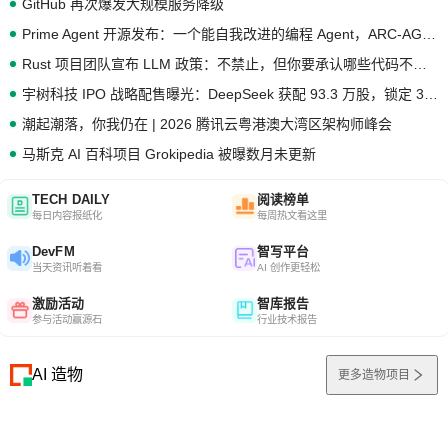
GitHub 再次爆发大规模服务降级
Prime Agent 开源发布：一个能自我改进的编程 Agent，ARC-AGI 3 超越人类专家基线
Rust 项目团队宣布 LLM 政策：不禁止，但你要承认哪些代码不是你写的
宇树科技 IPO 战略配售曝光：DeepSeek 获配 93.3 万股，锁定 36 个月
潮起潮落，你我仍在 | 2026 腾讯云粤港澳大湾区架构师峰会
马斯克 AI 百科项目 Grokipedia 被曝数月未更新
TECH DAILY
阅读榜单
每日内容报纸化
每周热文看这里
DevFM
智写平台
当天资讯听着看
AI 创作更轻松
激励活动
智库报告
参与活动赢源石
行业技术报告
AI 造物
更多造物项目