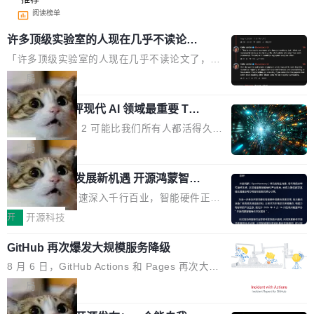
阅读榜单
许多顶级实验室的人现在几乎不读论文
了
「许多顶级实验室的人现在几乎不读论文了，而
且他们认为 ICLR/ICML/NeurIPS 充斥着大量过
局
度宣传和欺诈。」 OpenAI 研究员 Keller Jorda
xAI 前工程师评现代 AI 领域最重要 Top
n 这条推文引发了广泛讨论。他不是在说风凉
3 开源项目
话，他是说出了一个圈内人尽皆知但很少公开捅
Flash Attention 2 可能比我们所有人都活得久。
破的事实。 Jordan 随后补充了一句软化声明：
这句话不是来自某个技术博客，而是出自 Hieu
局
「我不认为这些会议上大部分论文都在过度宣传
Pham 的一条推文。Hieu Pham 是谁？他是 xAI
或造假。问题是，作为读者，如果你筛选出那些
共商智能硬件发展新机遇 开源鸿蒙智能
的早期工程师之一，在 Grok 训练基础设施团队
硬件开发者日杭州站即将举行
看起来最令人兴奋的论文，那它们大部分都是过
工作过。近日他在 X 上发了一条帖子，列出了他
随着万物智联加速深入千行百业，智能硬件正从
度宣传的。」 这才是真正的痛点。不是所有论文
认为现代 AI 领域最重要的三个开源项目。 第一
单点设备迈向智能化、网联化、协同化发展。作
开
开源科技
都有问题，是最吸引眼球的那批论文最有问题。
个名字毫无悬念：Flash Attention 2。 Hieu 的
为面向全场景、跨终端的分布式操作系统，开源
他引用的帖子来自 Mathew Shen，一位 ICLR 2
理由很具体。FA 系列不需要解释，但 FA2 是他
GitHub 再次爆发大规模服务降级
鸿蒙通过统一技术底座和分布式能力，为不同类
026 的读者：「看了篇 ...
认为最重要的一个——复杂度恰到好处，刚好能
型智能设备的开发、连接与互联提供关键支撑，
8 月 6 日，GitHub Actions 和 Pages 再次大规
驱动你去学 CuTe，但还没被那些"邪恶的" Hopp
也为产业链企业探索产品创新与商业增长打开新
模服务降级，Actions 完全不可用超过 5 小时，
局
er++ 优化所淹没，足够容易修改和适配。 更关
的空间。 8月14日，开源鸿蒙智能硬件开发者日
webhook 停发，连自托管 runner 也因调度层故
键的是 FA2 的持久性...