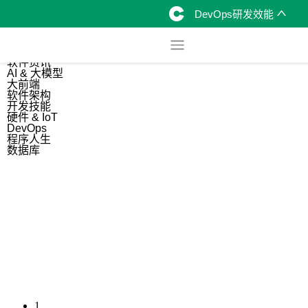
DevOps研发效能
综合
开源资讯
软件资讯
AI & 大模型
大前端
软件架构
开发技能
硬件 & IoT
DevOps
程序人生
数据库
1