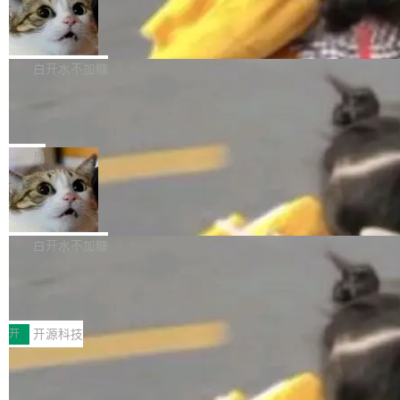
生成与复杂版式组织； 更稳定的图...
untu 用户在用，那用 snap 打包就没什么可纠结
FFmpeg 9.0 发布
创始人的角色「太累了」。几天后，The Inform
的。 从 deb 到 snap 的迁移路径 hwctl 是 rust-
ation 就曝出她将重回 OpenAI，负责递归自我
FFmpeg 9.0 现已发布，包含多项改进。官方更
hwlib 硬件 API 库的一部分，命令行工具负责查
改进方向的研究。她是 Thinking Machines 过
新日志列出的 9.0 版本主要更新内容如下： 扩
白开水不加糖
询 Ubuntu 的硬件认证数据库。...
去一年内第四个离开的联合创始人。 这家由前
展 AMF 色彩转换器 (vf_vpp_amf) 的 HDR 功能
OpenAI CTO Mira Murati 创立的公司，连创始
DeepSeek V4 Flash 单日消耗 8 万亿 t
MP4 muxer 中支持 LCEVC 音轨复用 Playdate
okens 登顶热搜
团队都留不住。 但 Thinking Machines 不是唯
视频编码器和多路复用器 添加 v360_vulkan filt
8 万亿 tokens。一天。一家公司的消耗。 Open
一在人才争夺战中失血的公司。六月，Google
er HE-AAC 960 解码 (DAB+) transpose_cuda
Code 在 X 上发帖：「DeepSeek Flash did 8T
局
连失两员大将：Noam Shazeer 去了 Op...
filter 添加 AMF Frame Rate Converter (vf_frc
tokens on August 1st. 5T of free usage + 3T
_amf) filter SMPTE 2094-50 元数据支持和直
NetBSD 11.0 正式发布
on OpenCode Go.」79.8 万次浏览，连带着 #
通 ProRes RAW VideoToolbox 硬件加速器 AP
DeepSeek一天消耗了8万亿# 上了微博热搜——
NetBSD 11.0 现已正式发布，这是 NetBSD 操
V ...
注意这是 OpenCode 一家的消耗。 OpenCode
作系统的第十八个主要版本。 自 NetBSD 10.1
白开水不加糖
是 Anomaly 出品的 AI 编程工具，套餐 10 美元/
以来的变化 更新亮点： 新增对 RISC-V 处理器
月。用户交了 10 美元，就能用 DeepSeek Flas
2026 ChinaJoy鸿蒙游戏增长臻享会举
架构的支持。NetBSD 11.0 是首个支持 64 位 R
办，鲸鸿动能系统呈现游戏行业解决方
h 随便写代码，按网友说法：「怎么使劲用也用
ISC-V 平台的稳定版本，涵盖一系列基于 StarFi
8月1日，2026 ChinaJoy期间，鸿蒙游戏增长臻
案
不完。」5T 来自免费额度，3T 来自 Go...
ve JH71XX 的设备，例如 VisionFive 2、PINE
享会在上海举办。鸿蒙生态的全场景智慧营销平
开
开源科技
64 STAR64，以及 QEMU。 增强了对 POSIX.1
台鲸鸿动能协同华为游戏中心，面向游戏行业开
-2024 和 C23 编程接口标准的兼容性。 compat
技嘉X3D系列再添新成员 B850 AORU
发者及生态伙伴，系统呈现了平台在游戏领域的
S ELITE X3D主板强化性能体验
_linux(8) 增强了对 Linux 系统调用的支持，包
完整能力版图——从IAP高价值用户的全周期经
面向AMD Ryzen X3D处理器玩家，技嘉X3D系