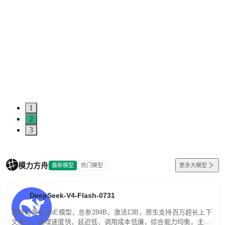
1
2
3
模力方舟
最新模型
热门模型
更多大模型
DeepSeek-V4-Flash-0731
高效轻量化MoE模型，总参284B，激活13B，原生支持百万超长上下
文能力。推理速度快、延迟低、调用成本低廉，综合能力均衡，主打