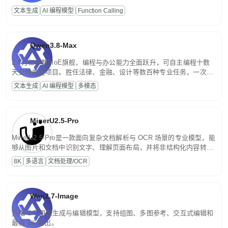
高并发、轻量化任务，适合日常对话、内容创作、基础 RAG、批量
文本生成
AI 编程模型
Function Calling
文案处理等普惠刚需场景。
Qwen3.8-Max
2.4万亿参数MoE旗舰，编程与办公能力全面跃升，可自主编程十数
天交付完整项目。胜任法律、金融、设计等数百种专业任务，一次对
话端到端交付生产级成果。原生视觉理解贯穿规划、执行与验证全流
文本生成
AI 编程模型
多模态
程，支持超长文档与长视频的深度语义解析。长程任务中自主规划与
闭环迭代，持续进化。
MinerU2.5-Pro
MinerU2.5-Pro是一款面向复杂文档解析与 OCR 场景的专业模型，能
够从图片和文档中识别文字、理解页面布局，并将非结构化内容转换
为便于存储、检索和二次处理的结构化结果。
8K
多语言
文档处理/OCR
Wan2.7-Image
万相 2.7 图像生成与编辑模型，支持组图、多图参考、交互式编辑和
最高 2K 输出。