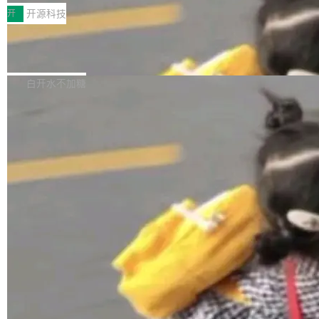
一，界面错位。他说这个问题"两年前就发现了，
AI 聊天功能（添加了一些快捷键）</span></li>
2026卫星活动——第二届多语种对话语音语言模
开
开源科技
至今没变"。 数据流方面，Manshin 指出 SwiftU
<li><span style="color:#000000">新增了始终
型挑战赛 （Multilingual Conversational Speec
I 的属性包装器演进史...
在新 SQL 控制台中打开 AI 生成的脚本的功能</
Qwen3.8-Max 发布，下周开源 Qwen3.
h Language Model Challenge，MLC-SLM）T
8-27B
span></li> <li><span style="color:#000000...
ask 1赛道中，传音TEX AI中心语音算法团队以
千问大模型宣布正式推出 Qwen 家族迄今最强大
自主研发的说话人归属多语种自动语音识别系统
的模型 Qwen3.8-Max，也是其首个 Max 规模
白开水不加糖
取得tcpMER 15.41%的成绩，在全球110支参赛
的开源权重模型。Qwen3.8-Max 的模型权重预
队伍中位列第二。此次突破展现了传音在多语种
计将于开源，彼时也将同步开源 Qwen3.8-27B
语音识别、说话人日志、时间对齐与长音频工程
模型。 根据介绍，Qwen3.8-Max 基于 Qwen 3.
加载更多
化系统等关键方向的系统性技术实力。 本届赛事
5 的架构基础构建，参数规模扩展至 2.4 万亿，
聚焦多语言对话语音模型面临的关键技术挑战，
激活参数95B，支持100万上下文Tokens，在编
共吸引来自全球工业界与学术界的1...
程、办公、科研以及长周期任务等方面实现了全
面提升。它不仅能应对更具挑战性的问题，还能
更可靠地端到端完成复杂任务，输出值得信赖的
成果。 全球开发者都可通过千问 AI 平台获得 Q
wen3.8 的 API 服务：国内每百万 Tok...