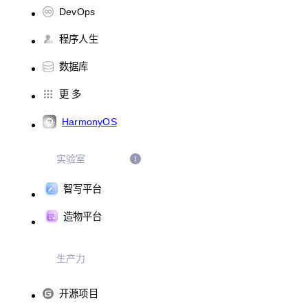
DevOps
程序人生
数据库
更 多
HarmonyOS
实验室
智写平台
造物平台
生产力
开源项目