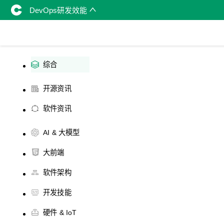
DevOps研发效能
综合
开源资讯
软件资讯
AI & 大模型
大前端
软件架构
开发技能
硬件 & IoT