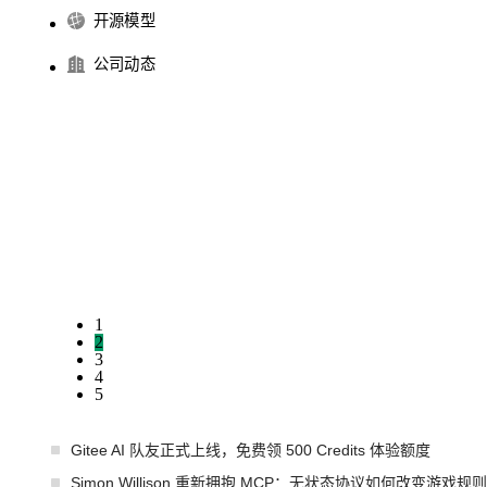
开源模型
公司动态
1
2
3
4
5
Gitee AI 队友正式上线，免费领 500 Credits 体验额度
Simon Willison 重新拥抱 MCP：无状态协议如何改变游戏规则