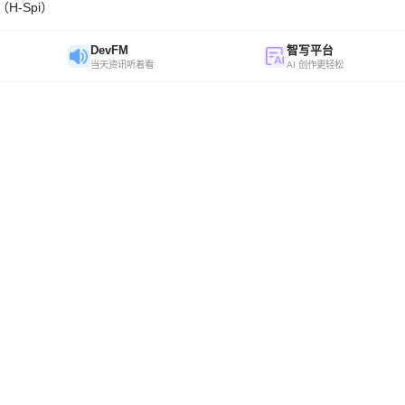
H-Spi）
DevFM
智写平台
当天资讯听着看
AI 创作更轻松