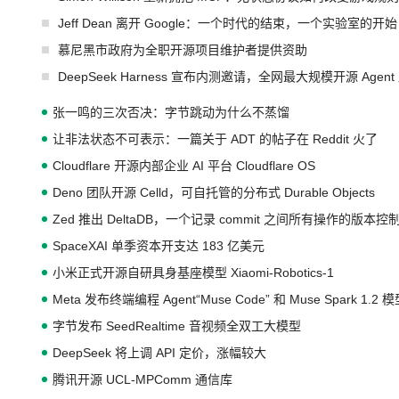
Jeff Dean 离开 Google：一个时代的结束，一个实验室的开始
慕尼黑市政府为全职开源项目维护者提供资助
DeepSeek Harness 宣布内测邀请，全网最大规模开源 Age
张一鸣的三次否决：字节跳动为什么不蒸馏
让非法状态不可表示：一篇关于 ADT 的帖子在 Reddit 火了
Cloudflare 开源内部企业 AI 平台 Cloudflare OS
Deno 团队开源 Celld，可自托管的分布式 Durable Objects
Zed 推出 DeltaDB，一个记录 commit 之间所有操作的版本控
SpaceXAI 单季资本开支达 183 亿美元
小米正式开源自研具身基座模型 Xiaomi-Robotics-1
Meta 发布终端编程 Agent“Muse Code” 和 Muse Spark 1.2 
字节发布 SeedRealtime 音视频全双工大模型
DeepSeek 将上调 API 定价，涨幅较大
腾讯开源 UCL-MPComm 通信库