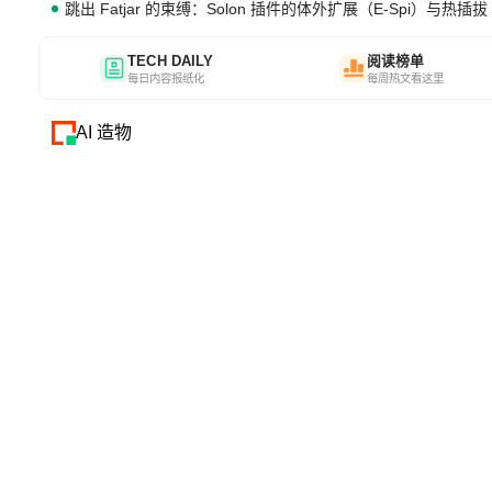
跳出 Fatjar 的束缚：Solon 插件的体外扩展（E-Spi）与热插拔（
TECH DAILY
阅读榜单
每日内容报纸化
每周热文看这里
AI 造物