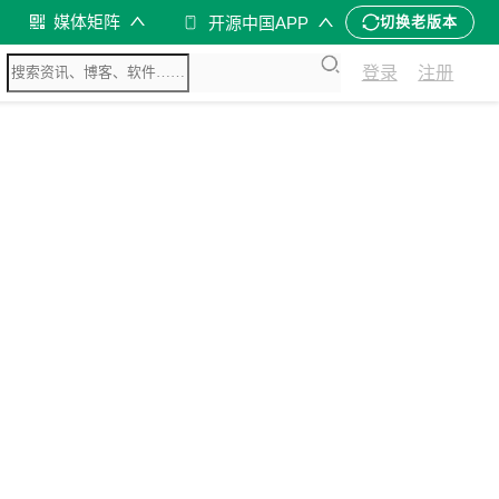
媒体矩阵
开源中国APP
切换老版本
登录
注册