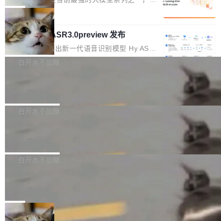
1%，成本降 30%
在语法层面完成文本定位，难以触及代码的语义
调整期间，部门三次通知全员将数据从A集群迁
它们有一个共同的问题：太吃显存了。月之暗面
局
内涵与结构关联，导致开发者使用代码智能体在
移到B集群，王某都回复了"收到"。 他没有迁移
的 Kimi K 系列和智谱的 GLM 都是长上下文、M
理解大规模代码仓时面临显著"代码仓理解"瓶
数据。2024年9月3日下午4点，他使用此前登录
腾讯混元 Hy ASR3.0preview 发布
oE 架构的大模型，好用到让人上瘾，但 GPU 显
颈。 代码仓深度理解服务（以下简称" CodeBas
的账号密码进入A集群，输入了一条被程序员圈
存永远不够用。 Cloudflare 的 Workers AI 团队
腾讯混元正式推出新一代语音识别模型 Hy ASR
e深度理解服务"）是华为云码道（CodeA...
称为"删库跑路"的命令——最高管理员权限、无
一直在跑这些模型的推理。他们在官方博客上发
3.0preview。基于最新一代大语言模型 Hy3 的
白开水不加糖
需确认、强制递归删除。17个小时后，运维人员
了一篇技术文章，详细拆解了三种让大模型在 G
语言理解能力，以及融合了高精度语音识别与深
发现异常并中止进程时，89TB数据已经没了。
PU 上跑得更省、更快的技术手段——KV cache
Pale Moon 34.3.2 发布，苍月浏览器
度语义理解能力，实现了语音识别能力的全面升
删掉的是AI游戏部门的全部开发文件，包括公司
量化、模型权重压缩、以及共享 KV cache 的完
级。 根据介绍，Hy ASR3.0preview 目标在于：
Pale Moon 34.3.2 现已发布，这是一个安全更
自研的多个文生3D和...
整性保护。效果是：吞吐量提升 41%，每 token
让语音识别不再只是听清，而是真正听懂。通过
新和少量网页兼容性修复版本。 Changes/fixe
白开水不加糖
成本降低 30%，精度不变。 FP8 省的不仅是显
先理解你的语境和意图，再把准确的文字直接给
s： 实现了URL.Parse()便捷功能 对浏览器内部
存 KV cache 是推理时最吃显...
到你。从“逐字转写、单点优化”演进为“理解语
PostgreSQL 18/19 新特性深度解读
函数添加了多项边界检查，以避免潜在的越界访
境、兼容场景、一键直出”。 Hy ASR 3.0 previe
问、下溢和溢出。（DiD） 修复了加载和解析内
演讲者分享了一个有趣的实践：面对 PG 18 已
w 不要求标准普通话，方言识别覆盖粤语、吴语
容提供的字体时出现的几个问题 为避免音频加
发布的 Release Notes，他利用 AI 工具（如 Co
白开水不加糖
等 10 大方言片区和 20 余个二级小片区。在开
载、处理和播放过程中可能出现的一系列错误，
pilot）对数千条 commit 日志进行自动分析，先
源评测集中，Hy ASR 3.0 preview 在多语种的
慕尼黑市政府为全职开源项目维护者提
对音频采样频率设定了下限 采样率低于 8kHz
让模型总结出三十余条潜在特性，再逐条要求生
WER（...
供资助
（通常被认为是 "telephone"/"walkie-talkie" 音
成详细解释和代码校验，最终筛选出对用户体感
"在过去大约 10 年的大部分时间里，libexpat 的
质的最低采样率）的音频格式将被拒绝 修复了 C
最强的若干项。对于尚未正式发版的 PG 19，则
维护工作一直与我的日常工作、家务、社交生活
局
SS 圆角虚线样式中可能存在的问题 如果表单中
通过拉取过去一年内（从 PG 18 Beta1 时间点
和休闲娱乐竞争时间。" 这是 libexpat 维护者 S