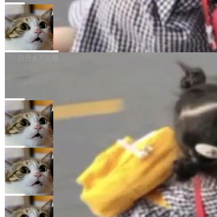
给 OpenAI 总法律顾问 Che Chang 发了封邮
你的，AI写AI的，同屏协作互不干扰。一句话让
布了 9.0 版本。这个版本除了带来新一代音视频
局
件，附了一封长信，要求 OpenAI 配合调查前苹
AI帮你干活，现在开启全新体验！ 温馨提示：
处理能力和硬件加速支持之外，还有一个特殊之
果员工带走机密信...
体验WorkBuddy鸿蒙PC版前，请将 HUAWEI M
亚马逊成本失控：AI 写代码烧掉 1215
处：FFmpeg 9.0 的代号是“Lei”。 这个名字，
万元，超预算 860%
atePad Edge 升级至 HarmonyOS 6.1.0.135S
来自中国开发者雷霄骅（Lei Xiaohua）。 对于
外媒近日曝光了亚马逊的多份内部报告显示，AI
P9 patch03及以上版本。 *升级路径：设置 > 搜
很多中国音视频开发者而言，这个名字并不陌
导致公司在多个项目上超支。《金融时报》报道
白开水不加糖
索“软件更新” > 检查更新，即可搜索新版本，下
生。十年前，他通过大量中文技术文章、源码分
称，仅一个项目的成本超支就高达 180 万美元
载安装完成升级即可。 没有...
析和开源示例，让一代开发者第一次真正理解 F
Hugging Face CEO 发声：中国正在开
（约合人民币 1215 万元）。 具体来说，一名工
源模型上碾压我们
Fmpeg，也成为很多人进入音视频开发领域的
程师借助 Anthropic 旗下 Claude Sonnet 模型
"他们正在开源模型上碾压我们。" Hugging Fac
“启蒙老师”。 而今年，恰好是雷霄骅离世十周
编写程序，目标是完成电商平台作者信息与商品
e CEO Clément Delangue 在 CNBC 的采访里
局
年。FFmpeg 社区最终选择用一个大版本的名
列表的数据匹配 —— 一项常规的数据处理任
没有拐弯抹角。他说中国正在赢得 AI 竞赛，而
字，留下了这份纪念。 雷霄骅曾是中国传媒大学
当 AI agent 把源码变成了最好的扩展系
务，最终却产生了 180 万美元的账单，实际支出
且按目前的速度，中国 AI 工具预计在今年底或
数字电视技术方向的博士生，长期从事视频、音
统，开发者工具必须开源
超出原定预算 860%。 更令人意外的是，该项目
2027 年就能追上美国前沿实验室的水平。 Dela
五年前，David Crawshaw 问过很多软件工程师
频技...
最终并未成功落地，而高额算力消耗持续运行长
ngue 把原因归结为一件事：开放协作。中国的
一个问题：你写过什么给自己用的程序？答案几
局
达 5 个月，公司直到财务对账时才察觉异常。这
AI 开发者在一个共享和协作的生态里加速迭代，
乎都是没有。工程师们整天用别人写的程序写程
意味着一个无人看管的 AI 程序，在近半年时间
DeepSeek Harness 宣布内测邀请，全
而美国模型厂商在"闭门造车"。他的原话是 "buil
序给别人用。偶尔有人自己写个博客系统、智能
里日夜不停地"烧钱"。 复盘显示，...
网最大规模开源 Agent 路演现场诞生
ding in silos"——各自为战，互不通气。 这个判
家居控制、家庭实验室，都算稀奇事。 Crawsh
一条内测招募帖，发出去的时候大概没人想到它
断从他嘴里说出来分量不同。Hugging Face 是
aw 是 Shelley 的作者，一个开源 AI coding age
会变成一场开源 Agent 生态的路演。 8月1日，
局
全球最大的开源 AI 平台，上面跑着上百万个模
nt。他最近在博客上写了一篇文章，核心论点很
DeepSeek Harness 团队负责人崔添翼（tiany