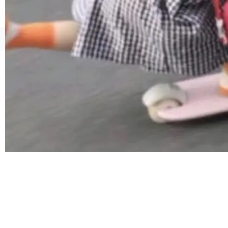
像AI落地最昂贵的环节，不是算法，是专业医生
的时间。 张医生是某三甲医院放射科副主任医
师，牵头一项腹部肌肉影像课题。他需要在数百
©OSCHINA(OSChina.NET)
京ICP备2025119063号
张CT影像上完成像素级精细分割，让系统"...