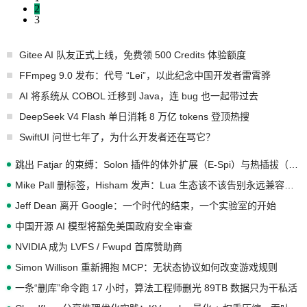
2
3
Gitee AI 队友正式上线，免费领 500 Credits 体验额度
FFmpeg 9.0 发布：代号 “Lei”，以此纪念中国开发者雷霄骅
AI 将系统从 COBOL 迁移到 Java，连 bug 也一起带过去
DeepSeek V4 Flash 单日消耗 8 万亿 tokens 登顶热搜
SwiftUI 问世七年了，为什么开发者还在骂它？
跳出 Fatjar 的束缚：Solon 插件的体外扩展（E-Spi）与热插拔（H-Spi）
Mike Pall 删标签，Hisham 发声：Lua 生态该不该告别永远兼容的旧梦？
Jeff Dean 离开 Google：一个时代的结束，一个实验室的开始
中国开源 AI 模型将豁免美国政府安全审查
NVIDIA 成为 LVFS / Fwupd 首席赞助商
Simon Willison 重新拥抱 MCP：无状态协议如何改变游戏规则
一条“删库”命令跑 17 小时，算法工程师删光 89TB 数据只为干私活