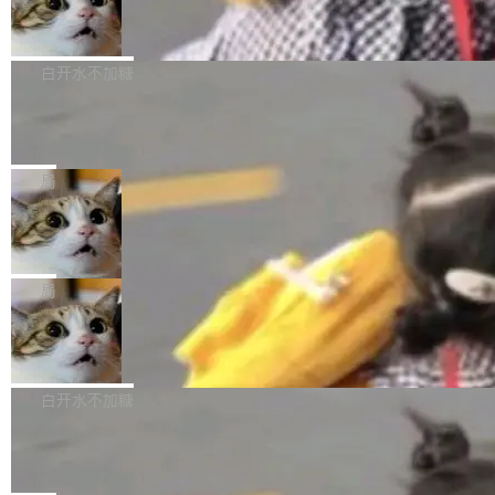
型。谁在开源赛道上领先，...
简单：开发者工具必须开源。 理由不是传统的自
商汤 SenseNova U1.5-Lite-Preview
i）在 X 上发帖： 「如果你是 Agent Harness 相
开源
由软件情怀，而是一个跟 AI agent 直接相关的
关开源项目的开发者，希望参加 DeepSeek Har
商汤科技宣布面向社区开源轻量级统一多模态模
技术判断。 两行 prompt 就能个性化任何软件 C
ness 的内测，可以回复或私信联系我。请附上
型的预览版本 SenseNova U1.5-Lite-Preview。
白开水不加糖
rawshaw 给出了两个 prompt。 第一个： "下载
GitHub id 以及开源代表作。」 DeepSeek 曾在
公告称，SenseNova U1.5-Lite-Preview并非简
某个软件的源码，在本地构建。修改 agent ...
官方招聘信息中写过一条简洁有力的公式：Mod
Ubuntu 将核心系统包从 deb 转成了 s
单的模型规模升级，而是基于 SenseNova U1
nap
el + Harness = Agent。模型负责理解和推理，
的一次系统性迭代，不仅在同一架构中贯通视觉
Ubuntu 正在把又一个核心系统包从 deb 转为 s
Harness 负责把能力落到真实环境中——调用工
理解、推理、生成与编辑，还仅以 8B-MoT 的轻
nap。这次是 hwctl——一个用来检查 Ubuntu
局
具、读写文件、管理上下文、处理错误、完成闭
量大小，将能力推进到4K、更精细的真实质感、
硬件认证状态的命令行工具。 Canonical 工程师
环。崔添翼招人的标...
更复杂的视觉控制和可持续迭代编辑。 相比 U
Dario Amodei 担心新人来 Anthropic
Alan Griffiths 在邮件列表中说得很直白：「hwc
只为金钱，不为使命
1，U1.5-Lite-Preview 在以下方向上带来了显著
tl 是一个 Ubuntu 专有的包，它和它的依赖项都
顶级 AI 研究员在两家公司之间来回跳，中间只
提升： 原生支持4K图像生成； 更精细的局部纹
是 Ubuntu 专有的，不会用在其他发行版上。」
隔了几天。 Lilian Weng 上周刚宣布因健康原因
局
理、细节与真实世界质感； 更准确的中英文文字
所以 deb 版本的受众实际上为零。既然只有 Ub
离开 Thinking Machines Lab，说自己作为联合
生成与复杂版式组织； 更稳定的图...
untu 用户在用，那用 snap 打包就没什么可纠结
FFmpeg 9.0 发布
创始人的角色「太累了」。几天后，The Inform
的。 从 deb 到 snap 的迁移路径 hwctl 是 rust-
ation 就曝出她将重回 OpenAI，负责递归自我
FFmpeg 9.0 现已发布，包含多项改进。官方更
hwlib 硬件 API 库的一部分，命令行工具负责查
改进方向的研究。她是 Thinking Machines 过
新日志列出的 9.0 版本主要更新内容如下： 扩
白开水不加糖
询 Ubuntu 的硬件认证数据库。...
去一年内第四个离开的联合创始人。 这家由前
展 AMF 色彩转换器 (vf_vpp_amf) 的 HDR 功能
OpenAI CTO Mira Murati 创立的公司，连创始
DeepSeek V4 Flash 单日消耗 8 万亿 t
MP4 muxer 中支持 LCEVC 音轨复用 Playdate
okens 登顶热搜
团队都留不住。 但 Thinking Machines 不是唯
视频编码器和多路复用器 添加 v360_vulkan filt
8 万亿 tokens。一天。一家公司的消耗。 Open