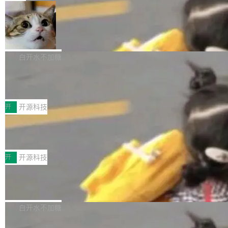
一在人才争夺战中失血的公司。六月，Google
er HE-AAC 960 解码 (DAB+) transpose_cuda
Code 在 X 上发帖：「DeepSeek Flash did 8T
局
连失两员大将：Noam Shazeer 去了 Op...
filter 添加 AMF Frame Rate Converter (vf_frc
tokens on August 1st. 5T of free usage + 3T
_amf) filter SMPTE 2094-50 元数据支持和直
NetBSD 11.0 正式发布
on OpenCode Go.」79.8 万次浏览，连带着 #
通 ProRes RAW VideoToolbox 硬件加速器 AP
DeepSeek一天消耗了8万亿# 上了微博热搜——
NetBSD 11.0 现已正式发布，这是 NetBSD 操
V ...
注意这是 OpenCode 一家的消耗。 OpenCode
作系统的第十八个主要版本。 自 NetBSD 10.1
白开水不加糖
是 Anomaly 出品的 AI 编程工具，套餐 10 美元/
以来的变化 更新亮点： 新增对 RISC-V 处理器
2026 ChinaJoy鸿蒙游戏增长臻享会举
月。用户交了 10 美元，就能用 DeepSeek Flas
架构的支持。NetBSD 11.0 是首个支持 64 位 R
办，鲸鸿动能系统呈现游戏行业解决方
h 随便写代码，按网友说法：「怎么使劲用也用
ISC-V 平台的稳定版本，涵盖一系列基于 StarFi
8月1日，2026 ChinaJoy期间，鸿蒙游戏增长臻
案
不完。」5T 来自免费额度，3T 来自 Go...
ve JH71XX 的设备，例如 VisionFive 2、PINE
享会在上海举办。鸿蒙生态的全场景智慧营销平
开
开源科技
64 STAR64，以及 QEMU。 增强了对 POSIX.1
台鲸鸿动能协同华为游戏中心，面向游戏行业开
技嘉X3D系列再添新成员 B850 AORU
-2024 和 C23 编程接口标准的兼容性。 compat
发者及生态伙伴，系统呈现了平台在游戏领域的
S ELITE X3D主板强化性能体验
_linux(8) 增强了对 Linux 系统调用的支持，包
完整能力版图——从IAP高价值用户的全周期经
面向AMD Ryzen X3D处理器玩家，技嘉X3D系
括 epoll（围绕 kqueue 实现）、POSIX 消息队
营、到IAA游戏的“买变一体”正循环、再到联运与
列主板阵容迎来新成员——B850 AORUS ELITE
开
开源科技
列、...
广告协同的全链路经营闭环，以及面向全球市场
X3D。作为面向主流高性能平台打造的全新主板
的出海增长布局。 华为终端云业务商业化销售负
Zadig v5.0 发布：AI 发布专员与 AI 审
产品，B850 AORUS ELITE X3D延续技嘉在X3
查专员上线
责人在开场致辞中表示，游戏开发者的核心诉求
D平台优化上的技术积累，旨在为游戏玩家带来
我们团队这几天最大的卡点不是 AI 写得不够
已不再是“多一个投放渠道”，而是一套能够持续
更稳定、更高效的装机选择。 B850 AORUS ELI
好，是 AI 写得太好了。 好到审查排期从两天的
白开水不加糖
驱动增长的体系。截至目前，搭载HarmonyOS
TE X3D基于AMD AM5平台打造，支持AMD Ry
活儿拖成了五天。PR 一堆起来没人敢合，发布
6的终端设备已突破7000万台，注册开发者数量