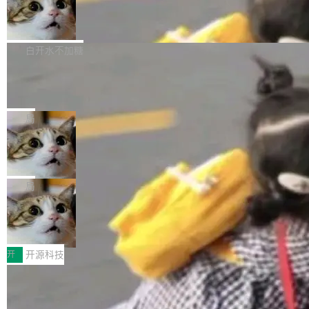
的图像元素不在同一个子树中，则它们将不再关
Firefox 153.0.3 发布
至今）的所有 commit，同样交由 AI 分析提炼。
ebastian Pipping 写在博客里的话。8 月 4 日，
联 加...
经过人工复核，准确度令人满意。这一方法也为
他宣布了一个新消息：从 2026 年 8 月 1 日起，
Firefox 153.0.3 现已发布，具体更新内容如
社区爱好者提供了高效跟踪新版本的思路。
他可以全职维护 libexpat 了，最长 6 个月。发
下： New Smart Window 包含多项增强功能：
白开水不加糖
工资的是慕尼黑市政府。 libexpat 是一个 C99
<ul> <li>现在建议列表会显示更多结果，方便用
编写的流式 XML 解析器，MIT 许可证。和 libx
Cloudflare Computer 开源：你的 Age
户查找历史记录和切换到已打开的标签页。（<a
nt 需要一台电脑，而不是一个容器
ml2 一样，它是世界上使用最广泛的 XML 解析
href="https://bugzilla.mozilla.org/show_bug.c
Cloudflare 开源了名为 @cloudflare/computer
库之一。你的操作系统、浏览器、无数的基础设
gi?id=2019042">Bug&nbsp;2019042</a>）</l
的 npm 包。项目的核心论点是：容器不适合 Ag
局
施软件，很可能都在用它。而过去十年，维护它
i> <li>现在，助手可以直接使用 Exa 的网络搜索
ent 计算。真正适合的，是 Isolate。 Cloudflare
的人一直在用业余...
结果回答问题，而无需将问题转交给搜索引擎。
OpenAI 公开邮件和聊天记录回应苹果
工程师在这件事上没什么可谦虚的——他们用 W
诉讼，称“Apple is getting this wron
（<a href="https://bugzilla.mozilla.org/show_
orkers 跑了十年 Isolate。用 CEO Matthew Pri
上个月，苹果一纸诉状把 OpenAI 告上法庭，指
g”
bug.cgi?id=204...
nce 的话说：「我们一生都在用 Isolate 运行代
控其挖角苹果前员工并窃取商业秘密。苹果的诉
局
码，而 AI Agent 不需要容器，它们需要的是 Iso
状把 OpenAI 描述成一个系统性地从前东家挖
late。」 容器为什么不合适 容器的问题在于启动
HUAWEI MatePad Edge上架WorkBu
人、套取机密信息的对手。 OpenAI 没发律师
ddy鸿蒙PC版，说话就能干活的AI办公
和销毁都太重了。一个 Agent 要执行的任务可能
函，也没选择庭外沉默。它在官网贴了一篇博
全能AI工作台WorkBuddy鸿蒙PC版上架HUAWE
搭子
只需要几毫秒的 CPU 时间，但容器从冷启动到
文，标题只有六个字：Apple is getting this wro
I MatePad Edge应用市场，直接下载即可使
开
开源科技
就绪要花数秒。如果未来有十...
ng。 然后，它把邮件往来和 iMessage 聊天记
用，与鸿蒙电脑上的体验一致。值得一提的是，
录全贴了出来。 他发错人了 苹果外部律师 Gabr
FFmpeg 9.0 发布：代号“Lei”，以此纪
这是目前市面上唯一支持平板接入WorkBuddy P
念中国开发者雷霄骅
iel Gross 来自 Weil 律所，2 月 23 日下午 5:53
C版的产品，搭载“人机双写”重磅功能——你写
全球知名开源多媒体框架 FFmpeg 今天正式发