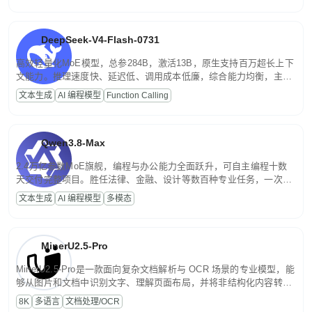
DeepSeek-V4-Flash-0731
高效轻量化MoE模型，总参284B，激活13B，原生支持百万超长上下
文能力。推理速度快、延迟低、调用成本低廉，综合能力均衡，主打
高并发、轻量化任务，适合日常对话、内容创作、基础 RAG、批量
文本生成
AI 编程模型
Function Calling
文案处理等普惠刚需场景。
Qwen3.8-Max
2.4万亿参数MoE旗舰，编程与办公能力全面跃升，可自主编程十数
天交付完整项目。胜任法律、金融、设计等数百种专业任务，一次对
话端到端交付生产级成果。原生视觉理解贯穿规划、执行与验证全流
文本生成
AI 编程模型
多模态
程，支持超长文档与长视频的深度语义解析。长程任务中自主规划与
闭环迭代，持续进化。
MinerU2.5-Pro
MinerU2.5-Pro是一款面向复杂文档解析与 OCR 场景的专业模型，能
够从图片和文档中识别文字、理解页面布局，并将非结构化内容转换
为便于存储、检索和二次处理的结构化结果。
8K
多语言
文档处理/OCR