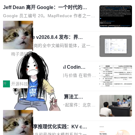
Jeff Dean 离开 Google：一个时代的结
束，一个实验室的开始
Google 员工编号 20。MapReduce 作者之一。
Bigtable 作者之一。TensorFlow 的作者之一。
局
Gemini 的架构师。Google 首席科学家。 Jeff D
🔥 SolonCode v2026.8.4 发布：界面
ean 在 Google 工作了 27 年后，宣布离职。 他
字体可调、22 种语言、记忆搜索增强
不是一个人走。一同离开的还有 Sanjay Ghema
打开终端就能上岗的全中文编码智能体，这一轮
wat（Google 员工编号 23，Jeff Dean 二十多
把「看得清、用母语、记得住」三件事一次补
梅子酒好吃
年的编程搭档，MapReduce 和 Bigtable 的共同
齐。 SolonCode 是什么 SolonCode 是杭州无
作者）、Quoc Le（Google 大脑核心成员，Se
让“代码语义理解”深度释放AI Coding
耳科技研发的企业级终端编码智能体——一位全
价值潜能：华为云码道（CodeArts）
q2Seq 和 DocAI 的共同发明人）以及 Oriol Vin
中文驱动的数字员工，自主理解需求、规划步
一、代码仓深度理解技术的作用与价值 在软件工
代码仓技术解析
yals（Gemini 联合负责人，AlphaSta...
骤、编写代码。不挑模型、不挑平台，curl 一行
程实践中，代码仓是企业核心知识资产的主要载
开
开源科技
装完即用。 开源地址：Gitee · GitCode · GitHu
体。企业级代码仓库通常包含数十万乃至数百万
b 安装 支持 Java 8+（8~26）、macOS / Linu
一条“删库”命令跑 17 小时，算法工程
个文件，其规模远超单次模型调用可承载的上下
师删光 89TB 数据只为干私活
x / Windows / Harmony PC。 # macOS / Linu
文窗口。随着项目规模的持续扩张与代码历史的
最高人民检察院8月4日公布了一起案件：北京一
x / Harmony PC curl -fsSL https://solon.noea
不断累积，代码仓中的模块关系、接口契约、业
名90后算法工程师王某，为了给自己接的私活腾
局
r.org/solon...
务逻辑等关键信息往往分散于数十乃至数百个文
服务器空间，删光了公司AI游戏部门的全部核心
件之中，形成高度复杂的知识关联网络。传统的
Cloudflare 分享推理优化实践：KV ca
数据。 王某2024年1月入职东城区某科技公司AI
che 量化 + 权重压缩，吞吐量提升 4
代码检索手段（如关键词匹配、目录遍历）仅能
短剧部门，有互联网大厂背景。在公司内部架构
Kimi 和 GLM 是当前最强的大模型系列之一，但