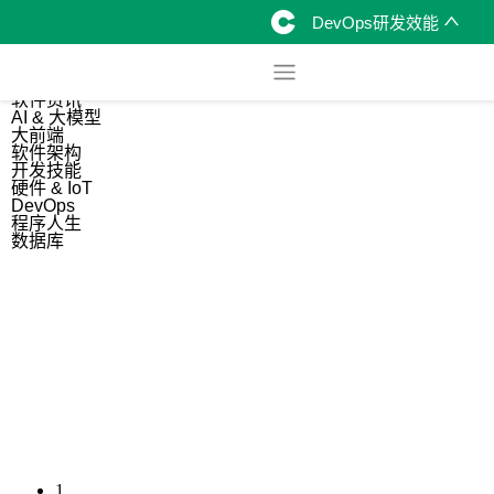
DevOps研发效能
综合
开源资讯
软件资讯
AI & 大模型
大前端
软件架构
开发技能
硬件 & IoT
DevOps
程序人生
数据库
1