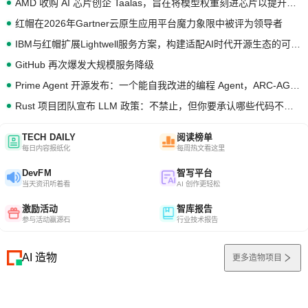
AMD 收购 AI 芯片创企 Taalas，旨在将模型权重刻进芯片以提升推理性能
红帽在2026年Gartner云原生应用平台魔力象限中被评为领导者
IBM与红帽扩展Lightwell服务方案，构建适配AI时代开源生态的可信基础设施
GitHub 再次爆发大规模服务降级
Prime Agent 开源发布：一个能自我改进的编程 Agent，ARC-AGI 3 超越人类专家基线
Rust 项目团队宣布 LLM 政策：不禁止，但你要承认哪些代码不是你写的
TECH DAILY
阅读榜单
每日内容报纸化
每周热文看这里
DevFM
智写平台
当天资讯听着看
AI 创作更轻松
激励活动
智库报告
参与活动赢源石
行业技术报告
AI 造物
更多造物项目