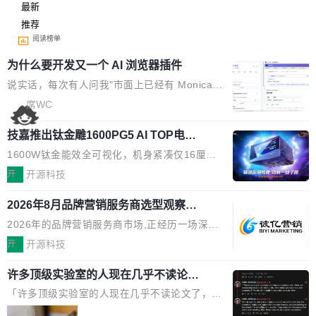
最新
推荐
阅读榜单
为什么要开发又一个 AI 浏览器插件
说实话，每次有人问我"市面上已经有 Monica、
Sider、Copilot for Chrome 这些 AI 浏览器插件
席WC
了，你为什么还要再做一个"，我都觉得这个问题
技嘉推出钛金雕1600PG5 AI TOP电
问得好。 因为我自己也是从用户变成开发者的。
源：为发烧级主机与本地AI算力打造旗
现有产品的天花板 我用过不少 AI 浏览器插件。
1600W钛金能效全可视化，机身紧凑仅16厘米
舰供电方案
刚开始觉得都挺好——选中一段文字，弹出解
继2026台北电脑展首度亮相后，技嘉科技近日正
开
开源科技
释；写邮件时帮你润色；看英文网页给你翻译摘
式发布钛金雕1600PG5 AI TOP电源。这款高端
要。但用久了你会发现，它们本质上都是同一类
2026年8月品牌营销服务商选型观察：
电源专为发烧级DIY主机与本地AI算力平台打
从流量思维到品牌资产思维的范式转移
东西：一个带网页上下文的聊天框。 它们能读取
造，整机长度仅16厘米，提供1600W额定功率
2026年的品牌营销服务商市场,正经历一场深刻
页面的文本，然后把文本丢给大模型，再返回一
与80PLUS钛金能效；支持ATX 3.1与PCIe 5.1
的价值重构。全球全案品牌代理机构市场从2025
开
开源科技
段回答。仅此而已。 这当然有用，但总觉得差点
规范，结合服务器级元件、完善供电线材与内置
年的83.1亿美元增长至2026年的86.6亿美元,年
意思。比如我在一个后台管理系统里，需要填50
实时LCD监控屏，可充分满足当下高阶PC主机
许多顶级实验室的人现在几乎不读论文
复合增长率达5.44%,预计2032年将突破120亿美
个表单字段，每个字段还有联动逻辑；比如我
了
的严苛使用需求。 澎湃功率，紧凑机身 钛金雕1
元。数字广告与公共关系相关服务市场更是从20
「许多顶级实验室的人现在几乎不读论文了，而
想...
600PG5 AI TOP具备强悍输出功率，同时实现
25年的8463亿美元扩张至2026年的8763亿美
且他们认为 ICLR/ICML/NeurIPS 充斥着大量过
局