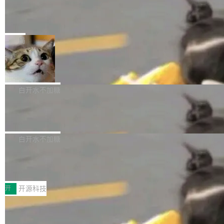
eXAI在上个季度的总资本支出飙升至183.7亿美
——打字、删改、试错、agent 对话——都在 co
Meta 发布终端编程 Agent“Muse Cod
元。其中，绝大部分资金被直接用于 AI 领域，
e” 和 Muse Spark 1.2 模型
mmit 之间的空隙里丢失了。 DeltaDB 要做的就
金额高达158.3亿美元，这一单项投入已经逼近
Meta 今天发布了两款 AI 产品：Muse Code，
是把这段空隙补上。 回退到任何一次编辑：Delt
微软同期总资本开支的四成。 与亚马逊、Alpha
一个在终端里运行的编程 agent；Muse Spark
局
aDB 捕获 commit 之间的每一次操作，...
bet、微软以及 Meta 等传统科技巨头相比，Spa
1.2，驱动这个 agent 的新模型。一句话概括：
ceXAI的资金消耗速度尤为引人瞩目。然而，支
美团开源 LoHoSearch，用知识图谱校
你可以用 curl -fsSL https://dev.meta.ai/install.
准 AI 能力认知
撑庞大支出的资金来源却呈现出截然不同的面
sh | bash 安装一个能在大项目里自动规划、写
机器出题的前提，是让机器拥有全局视野。整个
貌。数据显示，微软和 Meta 主要依托充沛的经
代码、验证结果的 AI 终端工具。 据介绍，Muse
构建流程可以分为四个环节：建图 → 控制难度
白开水不加糖
营现金流来覆盖资本开支，其资本支出覆盖率分
Code 是 Meta 的编程 agent 产品。它和市场上
→ 质量把关 → 数据概览。
别达到155% 和106%;而SpaceXAI的经营现金
腾讯开源 UCL-MPComm 通信库
已有的终端编程 agent 在设计理念上有几个明显
流仅能覆盖资本开支的12...
的差异点。 异步后台 agent：Muse Code 有一
腾讯网平团队宣布开源了 UCL-MPComm 通信
个主 agent 循环，外加一组后台 agent。这些后
库，并将作为transport接入Mooncake TENT。
白开水不加糖
台 agent...
该通信库针对AI Memory池化场景的数据传输需
CoStrict入选工信部2025人工智能应用
求进行了深度优化，能够实现数据中心内大规模
典型案例
计算节点间多种内存类型的高性能通信。 UCL-
近日，工信部科技司公示《2025人工智能应用典
MPComm将作为一种传输引擎接入Mooncake T
型案例入选名单》，深信服“面向企业研发场景的
开
开源科技
ENT，实现零拷贝传输性能提升30%、非零拷贝
开源 AI 编程平台 CoStrict 应用”凭借卓越的技术
传输性能最高提升5倍。UCL-MPComm底层基
深信服AI算力网关入选工信部人工智能
创新与落地成效成功入选。 全链路私有化部署，
应用典型案例！
于自研UCL-Engine通信引擎，后续腾讯网平将
助力企业AI研发安全落地 当前，越来越多企业已