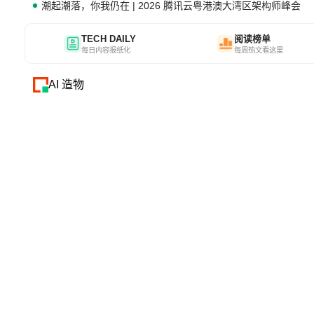
潮起潮落，你我仍在 | 2026 腾讯云粤港澳大湾区架构师峰会
TECH DAILY
阅读榜单
每日内容报纸化
每周热文看这里
AI 造物