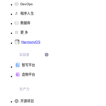
DevOps
程序人生
数据库
更 多
HarmonyOS
实验室
智写平台
造物平台
生产力
开源项目