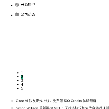
开源模型
公司动态
1
2
3
4
5
Gitee AI 队友正式上线，免费领 500 Credits 体验额度
Simon Willison 重新拥抱 MCP：无状态协议如何改变游戏规则