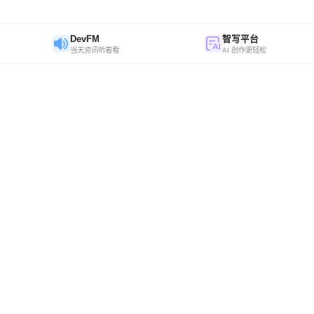
DevFM
智写平台
当天资讯听着看
AI 创作更轻松