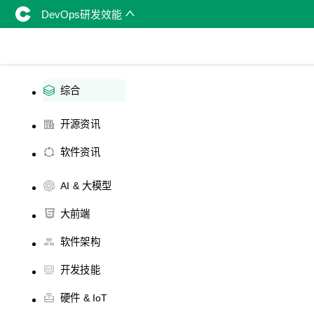
DevOps研发效能
综合
开源资讯
软件资讯
AI & 大模型
大前端
软件架构
开发技能
硬件 & IoT