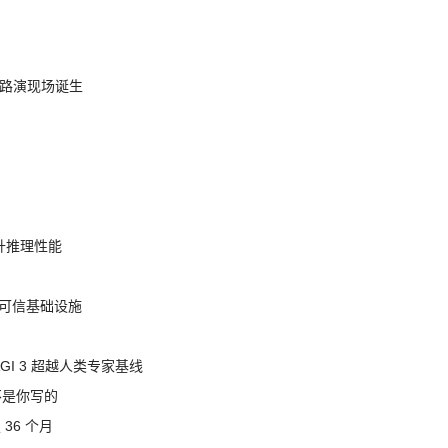
nt 路演现场诞生
提升推理性能
态的可信基础设施
AGI 3 超越人类专家基线
不是你写的
 36 个月