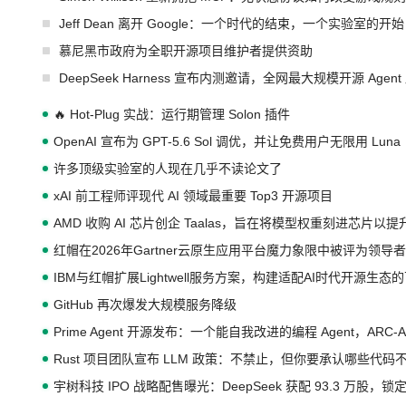
Jeff Dean 离开 Google：一个时代的结束，一个实验室的开始
慕尼黑市政府为全职开源项目维护者提供资助
DeepSeek Harness 宣布内测邀请，全网最大规模开源 Age
🔥 Hot-Plug 实战：运行期管理 Solon 插件
OpenAI 宣布为 GPT-5.6 Sol 调优，并让免费用户无限用 Luna
许多顶级实验室的人现在几乎不读论文了
xAI 前工程师评现代 AI 领域最重要 Top3 开源项目
AMD 收购 AI 芯片创企 Taalas，旨在将模型权重刻进芯片以
红帽在2026年Gartner云原生应用平台魔力象限中被评为领导者
IBM与红帽扩展Lightwell服务方案，构建适配AI时代开源生
GitHub 再次爆发大规模服务降级
Prime Agent 开源发布：一个能自我改进的编程 Agent，ARC-
Rust 项目团队宣布 LLM 政策：不禁止，但你要承认哪些代码
宇树科技 IPO 战略配售曝光：DeepSeek 获配 93.3 万股，锁定