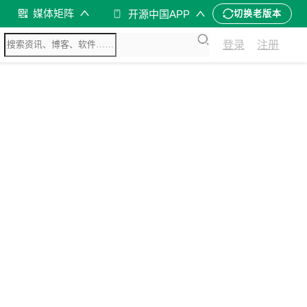
媒体矩阵
开源中国APP
切换老版本
登录
注册