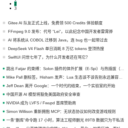
2
3
Gitee AI 队友正式上线，免费领 500 Credits 体验额度
FFmpeg 9.0 发布：代号 “Lei”，以此纪念中国开发者雷霄骅
AI 将系统从 COBOL 迁移到 Java，连 bug 也一起带过去
DeepSeek V4 Flash 单日消耗 8 万亿 tokens 登顶热搜
SwiftUI 问世七年了，为什么开发者还在骂它？
跳出 Fatjar 的束缚：Solon 插件的体外扩展（E-Spi）与热插拔（H-Spi）
Mike Pall 删标签，Hisham 发声：Lua 生态该不该告别永远兼容的旧梦？
Jeff Dean 离开 Google：一个时代的结束，一个实验室的开始
中国开源 AI 模型将豁免美国政府安全审查
NVIDIA 成为 LVFS / Fwupd 首席赞助商
Simon Willison 重新拥抱 MCP：无状态协议如何改变游戏规则
一条“删库”命令跑 17 小时，算法工程师删光 89TB 数据只为干私活