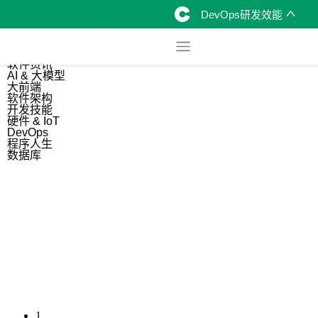
DevOps研发效能
综合
开源资讯
软件资讯
AI & 大模型
大前端
软件架构
开发技能
硬件 & IoT
DevOps
程序人生
数据库
1